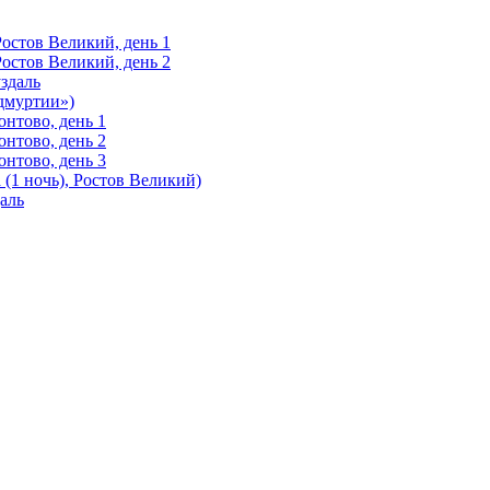
Ростов Великий, день 1
Ростов Великий, день 2
здаль
Удмуртии»)
нтово, день 1
нтово, день 2
нтово, день 3
(1 ночь), Ростов Великий)
аль