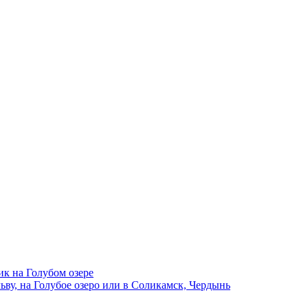
ик на Голубом озере
ву, на Голубое озеро или в Соликамск, Чердынь