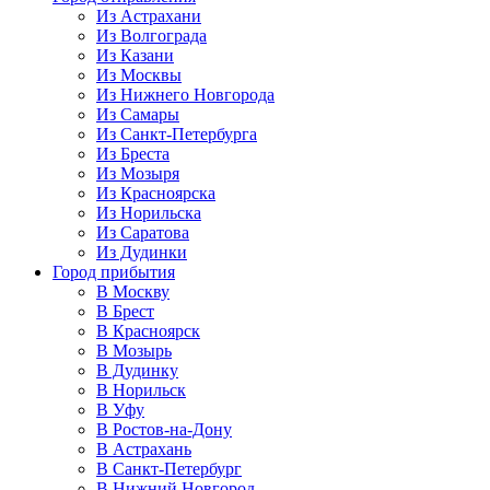
Из Астрахани
Из Волгограда
Из Казани
Из Москвы
Из Нижнего Новгорода
Из Самары
Из Санкт-Петербурга
Из Бреста
Из Мозыря
Из Красноярска
Из Норильска
Из Саратова
Из Дудинки
Город прибытия
В Москву
В Брест
В Красноярск
В Мозырь
В Дудинку
В Норильск
В Уфу
В Ростов-на-Дону
В Астрахань
В Санкт-Петербург
В Нижний Новгород