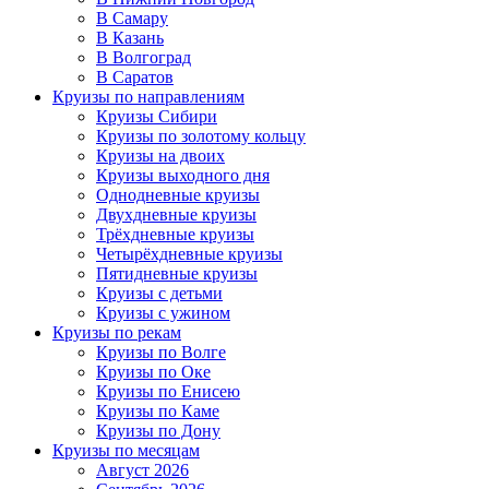
В Самару
В Казань
В Волгоград
В Саратов
Круизы по направлениям
Круизы Сибири
Круизы по золотому кольцу
Круизы на двоих
Круизы выходного дня
Однодневные круизы
Двухдневные круизы
Трёхдневные круизы
Четырёхдневные круизы
Пятидневные круизы
Круизы с детьми
Круизы с ужином
Круизы по рекам
Круизы по Волге
Круизы по Оке
Круизы по Енисею
Круизы по Каме
Круизы по Дону
Круизы по месяцам
Август 2026