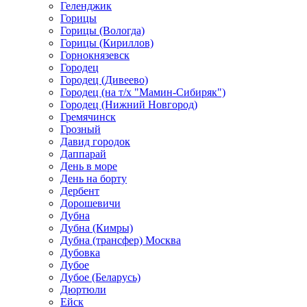
Геленджик
Горицы
Горицы (Вологда)
Горицы (Кириллов)
Горнокнязевск
Городец
Городец (Дивеево)
Городец (на т/х "Мамин-Сибиряк")
Городец (Нижний Новгород)
Гремячинск
Грозный
Давид городок
Даппарай
День в море
День на борту
Дербент
Дорошевичи
Дубна
Дубна (Кимры)
Дубна (трансфер) Москва
Дубовка
Дубое
Дубое (Беларусь)
Дюртюли
Ейск