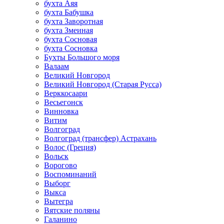
бухта Аяя
бухта Бабушка
бухта Заворотная
бухта Змеиная
бухта Сосновая
бухта Сосновка
Бухты Большого моря
Валаам
Великий Новгород
Великий Новгород (Старая Русса)
Верккосаари
Весьегонск
Винновка
Витим
Волгоград
Волгоград (трансфер) Астрахань
Волос (Греция)
Вольск
Ворогово
Воспоминаний
Выборг
Выкса
Вытегра
Вятские поляны
Галанино