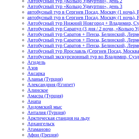
Автобусный тур «Кольцо Удмуртии», день 2
Автобусный тур «Кольцо Удмуртии», день 3
автобусный тур в Сергиев Посад, Москву (1 ночь), 
автобусный тур в Сергиев Посад, Москву (1 ночь), 
Автобусный тур Нижний Новгород + Владимир, Су
Автобусный тур Сарапул (3 дня / 2 ночи, «Кольцо 
Автобусный тур Саратов + Пенза, Белинский, Лермо
Автобусный тур Саратов + Пенза, Белинский, Лермо
Автобусный тур Саратов + Пенза, Белинский, Лермо
Автобусный тур Ярославль (Сергиев Посад, Москва 
Автобусный экскурсионный тур во Владимир, Сузд
Агидель
Азов
Аксарка
Аланья (Турция)
Александрия (Египет)
Алинское
Амасра (Турция)
Анапа
Андомский мыс
Анталия (Турция)
Арктическая станция на льду
Архангельск
Атаманово
Афон (Греция)