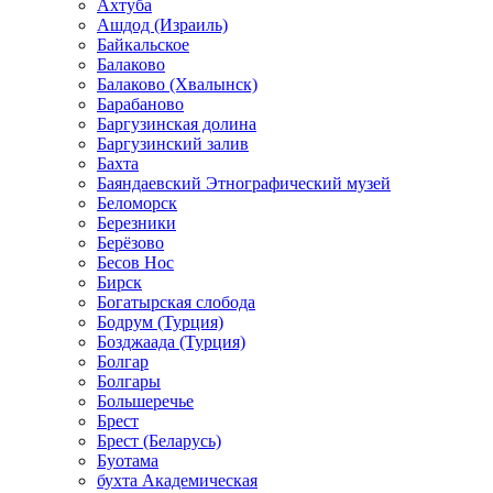
Ахтуба
Ашдод (Израиль)
Байкальское
Балаково
Балаково (Хвалынск)
Барабаново
Баргузинская долина
Баргузинский залив
Бахта
Баяндаевский Этнографический музей
Беломорск
Березники
Берёзово
Бесов Нос
Бирск
Богатырская слобода
Бодрум (Турция)
Бозджаада (Турция)
Болгар
Болгары
Большеречье
Брест
Брест (Беларусь)
Буотама
бухта Академическая