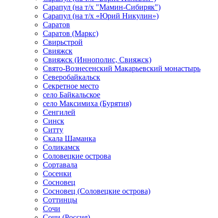
Сарапул (на т/х "Мамин-Сибиряк")
Сарапул (на т/х «Юрий Никулин»)
Саратов
Саратов (Маркс)
Свирьстрой
Свияжск
Свияжск (Иннополис, Свияжск)
Свято-Вознесенский Макарьевский монастырь
Северобайкальск
Секретное место
село Байкальское
село Максимиха (Бурятия)
Сенгилей
Синск
Ситту
Скала Шаманка
Соликамск
Соловецкие острова
Сортавала
Сосенки
Сосновец
Сосновец (Соловецкие острова)
Соттинцы
Сочи
Сочи (Россия)