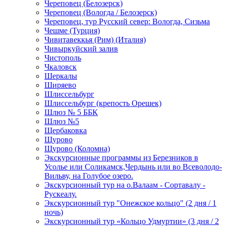
Череповец (Белозерск)
Череповец (Вологда / Белозерск)
Череповец, тур Русский север: Вологда, Сизьма
Чешме (Турция)
Чивитавеккья (Рим) (Италия)
Чивыркуйский залив
Чистополь
Чкаловск
Шеркалы
Ширяево
Шлиссельбург
Шлиссельбург (крепость Орешек)
Шлюз № 5 ББК
Шлюз №5
Щербаковка
Щурово
Щурово (Коломна)
Экскурсионные программы из Березников в
Усолье или Соликамск,Чердынь или во Всеволодо-
Вильву, на Голубое озеро.
Экскурсионный тур на о.Валаам - Сортавалу -
Рускеалу.
Экскурсионный тур "Онежское кольцо" (2 дня / 1
ночь)
Экскурсионный тур «Кольцо Удмуртии» (3 дня / 2