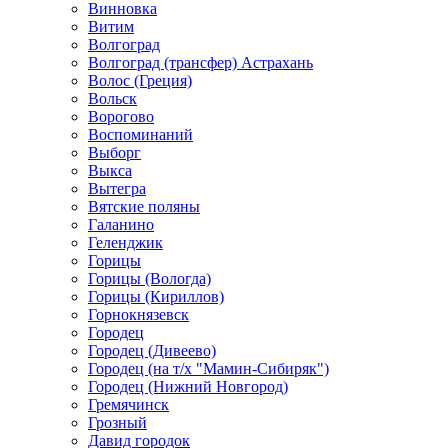
Винновка
Витим
Волгоград
Волгоград (трансфер) Астрахань
Волос (Греция)
Вольск
Ворогово
Воспоминаний
Выборг
Выкса
Вытегра
Вятские поляны
Галанино
Геленджик
Горицы
Горицы (Вологда)
Горицы (Кириллов)
Горнокнязевск
Городец
Городец (Дивеево)
Городец (на т/х "Мамин-Сибиряк")
Городец (Нижний Новгород)
Гремячинск
Грозный
Давид городок