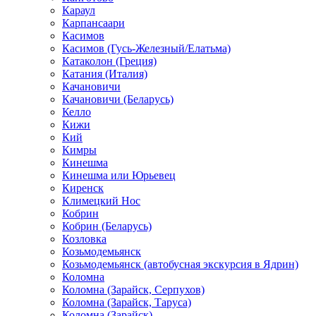
Караул
Карпансаари
Касимов
Касимов (Гусь-Железный/Елатьма)
Катаколон (Греция)
Катания (Италия)
Качановичи
Качановичи (Беларусь)
Келло
Кижи
Кий
Кимры
Кинешма
Кинешма или Юрьевец
Киренск
Климецкий Нос
Кобрин
Кобрин (Беларусь)
Козловка
Козьмодемьянск
Козьмодемьянск (автобусная экскурсия в Ядрин)
Коломна
Коломна (Зарайск, Серпухов)
Коломна (Зарайск, Таруса)
Коломна (Зарайск)