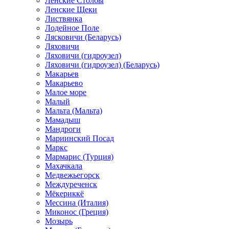
Ленские Столбы
Ленские Щеки
Листвянка
Лодейное Поле
Лясковичи (Беларусь)
Ляховичи
Ляховичи (гидроузел)
Ляховичи (гидроузел) (Беларусь)
Макарьев
Макарьево
Малое море
Малый
Мальта (Мальта)
Мамадыш
Мандроги
Мариинский Посад
Маркс
Мармарис (Турция)
Махачкала
Медвежьегорск
Междуреченск
Мёкериккё
Мессина (Италия)
Миконос (Греция)
Мозырь