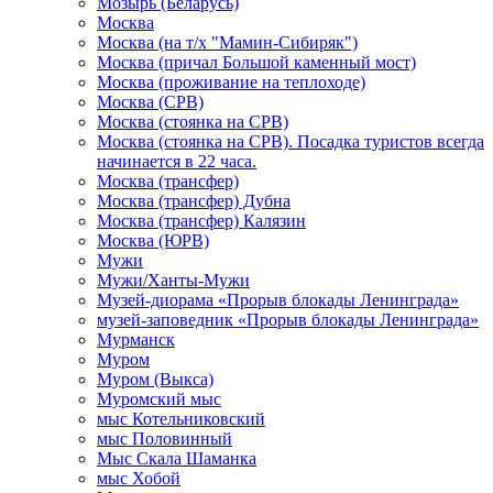
Мозырь (Беларусь)
Москва
Москва (на т/х "Мамин-Сибиряк")
Москва (причал Большой каменный мост)
Москва (проживание на теплоходе)
Москва (СРВ)
Москва (стоянка на СРВ)
Москва (стоянка на СРВ). Посадка туристов всегда
начинается в 22 часа.
Москва (трансфер)
Москва (трансфер) Дубна
Москва (трансфер) Калязин
Москва (ЮРВ)
Мужи
Мужи/Ханты-Мужи
Музей-диорама «Прорыв блокады Ленинграда»
музей-заповедник «Прорыв блокады Ленинграда»
Мурманск
Муром
Муром (Выкса)
Муромский мыс
мыс Котельниковский
мыс Половинный
Мыс Скала Шаманка
мыс Хобой