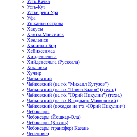
Усть-Качка
Усть-Кут
Устье реки Ура
Уфа
Ушканьи острова
Хакусы
Ханты-Мансийск
Хвалынск
Хвойный Бор
Хейнясенмаа
Хийденсельга
Хийденсельга (Рускеала)
Хохловка
Хужир
Чайковский
Чайковский (на т/х "Михаил Кутузов")
Чайковский (на т/х "Павел Бажов") (техн.)
Чайковский (на т/х "Юрий Никулин") (техн.)
Чайковский (на т/х Владимир Маяковский)
Чайковский (посадка на т/х «Юрий Никулин»)
Чебоксары
Чебоксары (Йошкар-Ола)
Чебоксары (Казань)
Чебоксары (трансфер) Казань
Череповец