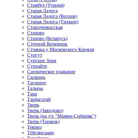
Стамбул (Турция)
Старая Ладога
Старая Ладога (Волхов)
Старая Ладога (Тихвин)
Старочеркасская
Стахово
Стахово (Беларусь)
Степной Кочевник
Стоянка у Московского Кремля
Сургут
Сурские Зори
Сурхайте
Сценическое плавание
Сызрань
Таганрог
Тальцы
Тара
Тарбагатай
Тверь
Тверь (Завидово)
Тверь (на т/х "Мамин-Сибиряк")
Тверь (Торжок)
Тевриз
Тёйсянсаари