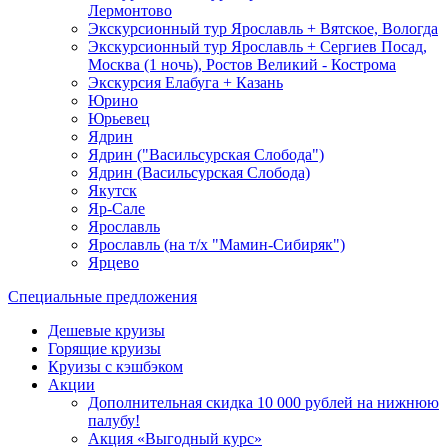
Лермонтово
Экскурсионный тур Ярославль + Вятское, Вологда
Экскурсионный тур Ярославль + Сергиев Посад,
Москва (1 ночь), Ростов Великий - Кострома
Экскурсия Елабуга + Казань
Юрино
Юрьевец
Ядрин
Ядрин ("Васильсурская Слобода")
Ядрин (Васильсурская Слобода)
Якутск
Яр-Сале
Ярославль
Ярославль (на т/х "Мамин-Сибиряк")
Ярцево
Специальные предложения
Дешевые круизы
Горящие круизы
Круизы с кэшбэком
Акции
Дополнительная скидка 10 000 рублей на нижнюю
палубу!
Акция «Выгодный курс»