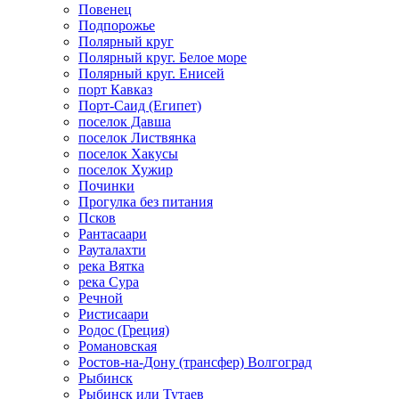
Повенец
Подпорожье
Полярный круг
Полярный круг. Белое море
Полярный круг. Енисей
порт Кавказ
Порт-Саид (Египет)
поселок Давша
поселок Листвянка
поселок Хакусы
поселок Хужир
Починки
Прогулка без питания
Псков
Рантасаари
Рауталахти
река Вятка
река Сура
Речной
Ристисаари
Родос (Греция)
Романовская
Ростов-на-Дону (трансфер) Волгоград
Рыбинск
Рыбинск или Тутаев