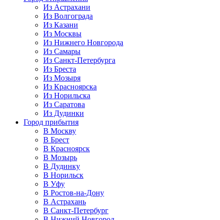
Из Астрахани
Из Волгограда
Из Казани
Из Москвы
Из Нижнего Новгорода
Из Самары
Из Санкт-Петербурга
Из Бреста
Из Мозыря
Из Красноярска
Из Норильска
Из Саратова
Из Дудинки
Город прибытия
В Москву
В Брест
В Красноярск
В Мозырь
В Дудинку
В Норильск
В Уфу
В Ростов-на-Дону
В Астрахань
В Санкт-Петербург
В Нижний Новгород