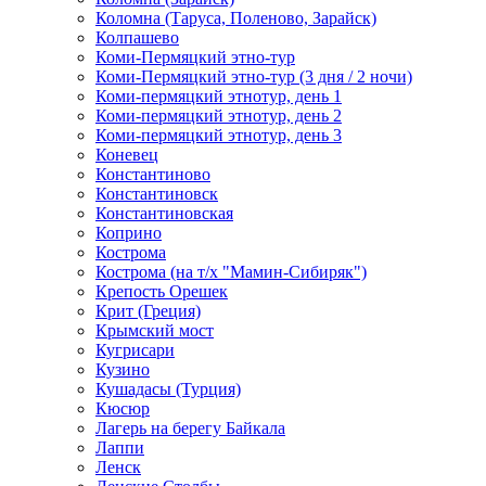
Коломна (Таруса, Поленово, Зарайск)
Колпашево
Коми-Пермяцкий этно-тур
Коми-Пермяцкий этно-тур (3 дня / 2 ночи)
Коми-пермяцкий этнотур, день 1
Коми-пермяцкий этнотур, день 2
Коми-пермяцкий этнотур, день 3
Коневец
Константиново
Константиновск
Константиновская
Коприно
Кострома
Кострома (на т/х "Мамин-Сибиряк")
Крепость Орешек
Крит (Греция)
Крымский мост
Кугрисари
Кузино
Кушадасы (Турция)
Кюсюр
Лагерь на берегу Байкала
Лаппи
Ленск