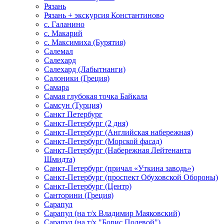
Рязань
Рязань + экскурсия Константиново
с. Галанино
с. Макарий
с. Максимиха (Бурятия)
Салемал
Салехард
Салехард (Лабытнанги)
Салоники (Греция)
Самара
Самая глубокая точка Байкала
Самсун (Турция)
Санкт Петербург
Санкт-Петербург (2 дня)
Санкт-Петербург (Английская набережная)
Санкт-Петербург (Морской фасад)
Санкт-Петербург (Набережная Лейтенанта
Шмидта)
Санкт-Петербург (причал «Уткина заводь»)
Санкт-Петербург (проспект Обуховской Обороны)
Санкт-Петербург (Центр)
Санторини (Греция)
Сарапул
Сарапул (на т/х Владимир Маяковский)
Сарапул (на т/х "Борис Полевой")