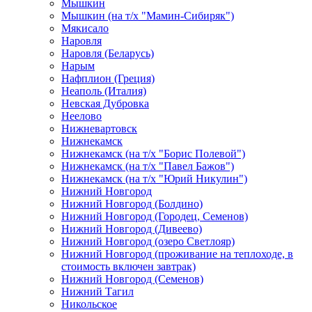
Мышкин
Мышкин (на т/х "Мамин-Сибиряк")
Мякисало
Наровля
Наровля (Беларусь)
Нарым
Нафплион (Греция)
Неаполь (Италия)
Невская Дубровка
Неелово
Нижневартовск
Нижнекамск
Нижнекамск (на т/х "Борис Полевой")
Нижнекамск (на т/х "Павел Бажов")
Нижнекамск (на т/х "Юрий Никулин")
Нижний Новгород
Нижний Новгород (Болдино)
Нижний Новгород (Городец, Семенов)
Нижний Новгород (Дивеево)
Нижний Новгород (озеро Светлояр)
Нижний Новгород (проживание на теплоходе, в
стоимость включен завтрак)
Нижний Новгород (Семенов)
Нижний Тагил
Никольское