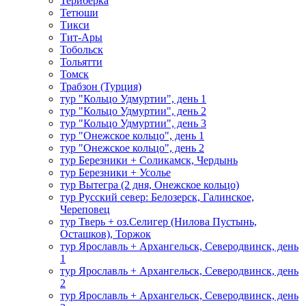
Териберка
Тетюши
Тикси
Тит-Ары
Тобольск
Тольятти
Томск
Трабзон (Турция)
тур "Кольцо Удмуртии", день 1
тур "Кольцо Удмуртии", день 2
тур "Кольцо Удмуртии", день 3
тур "Онежское кольцо", день 1
тур "Онежское кольцо", день 2
тур Березники + Соликамск, Чердынь
тур Березники + Усолье
тур Вытегра (2 дня, Онежское кольцо)
тур Русский север: Белозерск, Галинское,
Череповец
тур Тверь + оз.Селигер (Нилова Пустынь,
Осташков), Торжок
тур Ярославль + Архангельск, Северодвинск, день
1
тур Ярославль + Архангельск, Северодвинск, день
2
тур Ярославль + Архангельск, Северодвинск, день