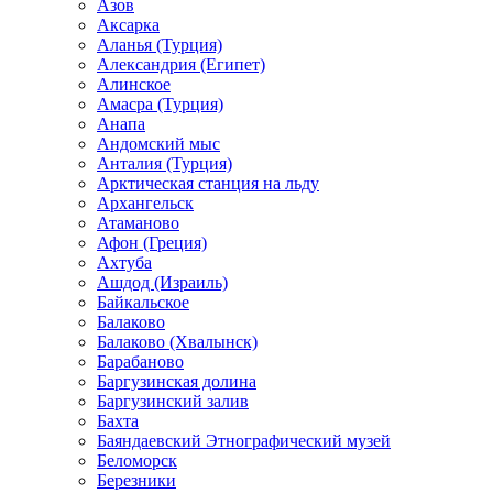
Азов
Аксарка
Аланья (Турция)
Александрия (Египет)
Алинское
Амасра (Турция)
Анапа
Андомский мыс
Анталия (Турция)
Арктическая станция на льду
Архангельск
Атаманово
Афон (Греция)
Ахтуба
Ашдод (Израиль)
Байкальское
Балаково
Балаково (Хвалынск)
Барабаново
Баргузинская долина
Баргузинский залив
Бахта
Баяндаевский Этнографический музей
Беломорск
Березники