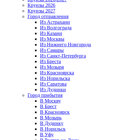
Круизы 2026
Круизы 2027
Город отправления
Из Астрахани
Из Волгограда
Из Казани
Из Москвы
Из Нижнего Новгорода
Из Самары
Из Санкт-Петербурга
Из Бреста
Из Мозыря
Из Красноярска
Из Норильска
Из Саратова
Из Дудинки
Город прибытия
В Москву
В Брест
В Красноярск
В Мозырь
В Дудинку
В Норильск
В Уфу