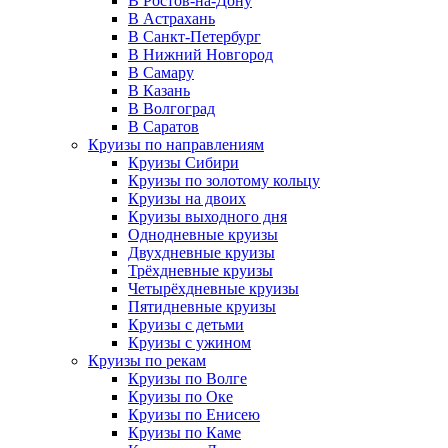
В Ростов-на-Дону
В Астрахань
В Санкт-Петербург
В Нижний Новгород
В Самару
В Казань
В Волгоград
В Саратов
Круизы по направлениям
Круизы Сибири
Круизы по золотому кольцу
Круизы на двоих
Круизы выходного дня
Однодневные круизы
Двухдневные круизы
Трёхдневные круизы
Четырёхдневные круизы
Пятидневные круизы
Круизы с детьми
Круизы с ужином
Круизы по рекам
Круизы по Волге
Круизы по Оке
Круизы по Енисею
Круизы по Каме