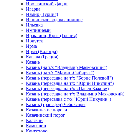
Иволгинский Дацан
Игарка
Измир (Турция)
Икшинское водохранилище
Ильевка
Импиниеми
Ираклион, Крит (Греция)
Иркутск
Ирма
Ирма (Вологда)
Кавала (Греция)
Казань
Казань (на т/х "Владимир Маяковский")
Казань (на т/х "Мамин-Сибиряк")
Казань (пересадка на т/х "Борис Полевой")
Казань (пересадка на т/х "Юрий Никулин")
Казань (пересадка на т/х «Павел Бажов»)
Казань (пересадка на т/х Владимир Маяковский)
Казань (пересадка с т/х "Юрий Никулин")
Казань (трансфер) Чебоксары
Казачинские пороги
Казачинский порог
Калязин
Камышин
Канготово