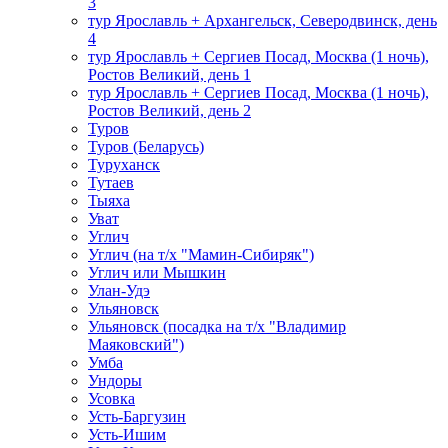
3
тур Ярославль + Архангельск, Северодвинск, день
4
тур Ярославль + Сергиев Посад, Москва (1 ночь),
Ростов Великий, день 1
тур Ярославль + Сергиев Посад, Москва (1 ночь),
Ростов Великий, день 2
Туров
Туров (Беларусь)
Туруханск
Тутаев
Тыяха
Уват
Углич
Углич (на т/х "Мамин-Сибиряк")
Углич или Мышкин
Улан-Удэ
Ульяновск
Ульяновск (посадка на т/х "Владимир
Маяковский")
Умба
Ундоры
Усовка
Усть-Баргузин
Усть-Ишим