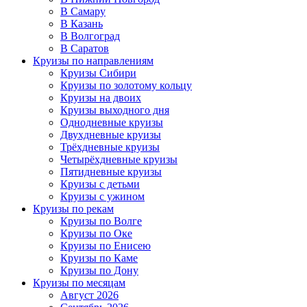
В Самару
В Казань
В Волгоград
В Саратов
Круизы по направлениям
Круизы Сибири
Круизы по золотому кольцу
Круизы на двоих
Круизы выходного дня
Однодневные круизы
Двухдневные круизы
Трёхдневные круизы
Четырёхдневные круизы
Пятидневные круизы
Круизы с детьми
Круизы с ужином
Круизы по рекам
Круизы по Волге
Круизы по Оке
Круизы по Енисею
Круизы по Каме
Круизы по Дону
Круизы по месяцам
Август 2026