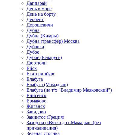
Даппарай
День в море
День на борту
Дербент
Дорошевичи
Дубна
Дубна (Кимры)
Дубна (трансфер) Москва
Дубовка
Дубое
Дубое (Беларусь)
Дюртюли
Ейск
Екатеринбург
Елабуга
Елабуга (Мамадыш)
Елабуга (на т/х "Владимир Маяковский")
Енисейск
Ермаково
Жиганск
Завидово
Закинтос (Греция)
Заход на р.Вятка до г.Мамадыш (без
причаливания)
Зеленая стоянка