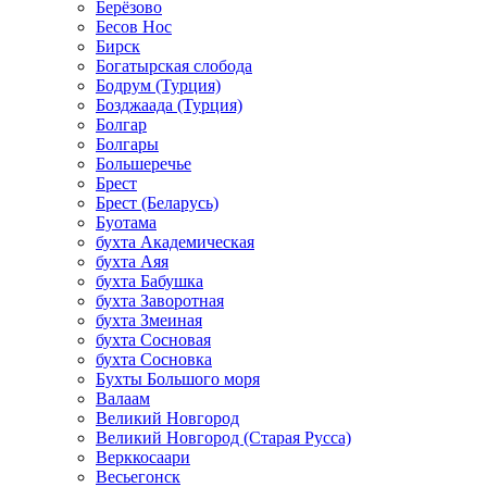
Берёзово
Бесов Нос
Бирск
Богатырская слобода
Бодрум (Турция)
Бозджаада (Турция)
Болгар
Болгары
Большеречье
Брест
Брест (Беларусь)
Буотама
бухта Академическая
бухта Аяя
бухта Бабушка
бухта Заворотная
бухта Змеиная
бухта Сосновая
бухта Сосновка
Бухты Большого моря
Валаам
Великий Новгород
Великий Новгород (Старая Русса)
Верккосаари
Весьегонск