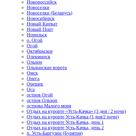
Новороссийск
Новоселки
Новоселки (Беларусь)
Новосибирск
Новый Киеват
Новый Порт
Норильск
о. Огой
Огой
Октябрьское
Олекминск
Ольхон
Ольхонские ворота
Омск
Онега
Орешек
Оса
остров Огой
остров Ольхон
острова Малого моря
Отдых на курорте «Усть-Качка» (3 дня / 2 ночи)
Отдых на курорте Усть-Качка (3 дня/2 ночи)
Отдых на курорте Усть-Качка, день 1
Отдых на курорте Усть-Качка, день 2
п. Усть-Баргузин (Бурятия)