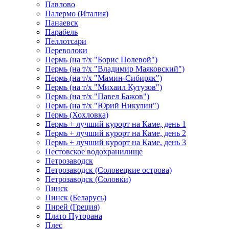
Павлово
Палермо (Италия)
Панаевск
Парабель
Пеллотсари
Переволоки
Пермь (на т/х "Борис Полевой")
Пермь (на т/х "Владимир Маяковский")
Пермь (на т/х "Мамин-Сибиряк")
Пермь (на т/х "Михаил Кутузов")
Пермь (на т/х "Павел Бажов")
Пермь (на т/х "Юрий Никулин")
Пермь (Хохловка)
Пермь + лучший курорт на Каме, день 1
Пермь + лучший курорт на Каме, день 2
Пермь + лучший курорт на Каме, день 3
Пестовское водохранилище
Петрозаводск
Петрозаводск (Соловецкие острова)
Петрозаводск (Соловки)
Пинск
Пинск (Беларусь)
Пирей (Греция)
Плато Путорана
Плес