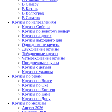
В Самару
В Казань
В Волгоград
В Саратов
Круизы по направлениям
Круизы Сибири
Круизы по золотому кольцу
Круизы на двоих
Круизы выходного дня
Однодневные круизы
Двухдневные круизы
Трёхдневные круизы
Четырёхдневные круизы
Пятидневные круизы
Круизы с детьми
Круизы с ужином
Круизы по рекам
Круизы по Волге
Круизы по Оке
Круизы по Енисею
Круизы по Каме
Круизы по Дону
Круизы по месяцам
Август 2026