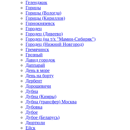
Геленджик
Горицы
Горицы (Вологда)
Горицы (Кириллов)
Горнокнязевск
Городец
Городец (Дивеево)
Городец (на т/х "Мамин-Сибиряк")
Городец (Нижний Новгород)
Гремячинск
Грозный
Давид городок
Даппарай
День в море
День на борту
Дербент
Дорошевичи
Дубна
Дубна (Кимры)
Дубна (трансфер) Москва
Дубовка
Дубое
Дубое (Беларусь)
Дюртюли
Ейск