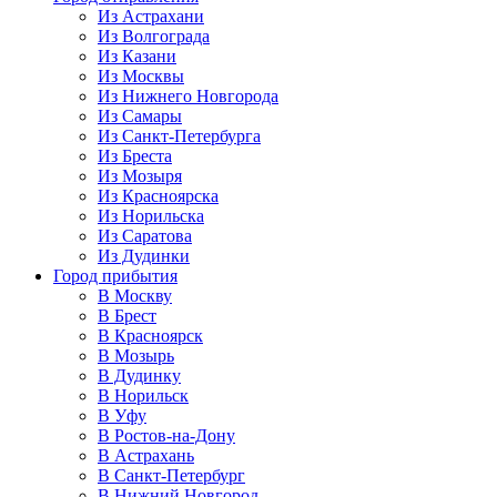
Из Астрахани
Из Волгограда
Из Казани
Из Москвы
Из Нижнего Новгорода
Из Самары
Из Санкт-Петербурга
Из Бреста
Из Мозыря
Из Красноярска
Из Норильска
Из Саратова
Из Дудинки
Город прибытия
В Москву
В Брест
В Красноярск
В Мозырь
В Дудинку
В Норильск
В Уфу
В Ростов-на-Дону
В Астрахань
В Санкт-Петербург
В Нижний Новгород