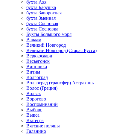
бухта Аяя
бухта Бабушка
бухта Заворотная
бухта Змеиная
бухта Сосновая
бухта Сосновка
Бухты Большого моря
Валаам
Великий Новгород
Великий Новгород (Старая Русса)
Верккосаари
Весьегонск
Винновка
Витим
Волгоград
Волгоград (трансфер) Астрахань
Волос (Греция)
Вольск
Ворогово
Воспоминаний
Выборг
Выкса
Вытегра
Вятские поляны
Галанино