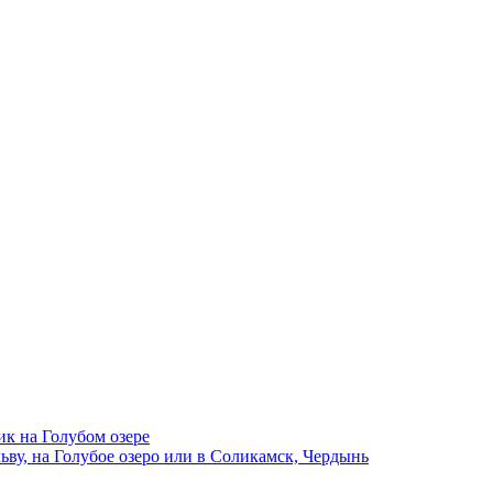
ик на Голубом озере
ву, на Голубое озеро или в Соликамск, Чердынь