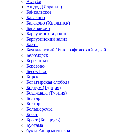
Ахтуба
Ашдод (Израиль)
Байкальское
Балаково
Балаково (Хвалынск)
Барабаново
Баргузинская долина
Баргузинский залив
Бахта
Баяндаевский Этнографический музей
Беломорск
Березники
Берёзово
Бесов Нос
Бирск
Богатырская слобода
Бодрум (Турция)
Бозджаада (Турция)
Болгар
Болгары
Большеречье
Брест
Брест (Беларусь)
Буотама
бухта Академическая