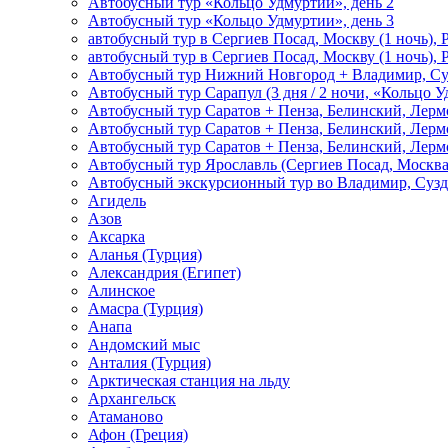
Автобусный тур «Кольцо Удмуртии», день 2
Автобусный тур «Кольцо Удмуртии», день 3
автобусный тур в Сергиев Посад, Москву (1 ночь), 
автобусный тур в Сергиев Посад, Москву (1 ночь), 
Автобусный тур Нижний Новгород + Владимир, Су
Автобусный тур Сарапул (3 дня / 2 ночи, «Кольцо 
Автобусный тур Саратов + Пенза, Белинский, Лермо
Автобусный тур Саратов + Пенза, Белинский, Лермо
Автобусный тур Саратов + Пенза, Белинский, Лермо
Автобусный тур Ярославль (Сергиев Посад, Москва 
Автобусный экскурсионный тур во Владимир, Сузд
Агидель
Азов
Аксарка
Аланья (Турция)
Александрия (Египет)
Алинское
Амасра (Турция)
Анапа
Андомский мыс
Анталия (Турция)
Арктическая станция на льду
Архангельск
Атаманово
Афон (Греция)