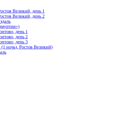
Ростов Великий, день 1
Ростов Великий, день 2
здаль
Удмуртии»)
нтово, день 1
нтово, день 2
нтово, день 3
(1 ночь), Ростов Великий)
аль