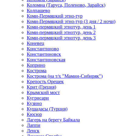
Коломна (Таруса, Поленово, Зарайск)
Колпашево
Коми-Пермяцкий этно-тур
Коми-Пермяцкий этно-тур (3 дня / 2 ночи)
Коми-пермяцкий этнотур, день 1
Коми-пермяцкий этнотур, день 2
Коми-пермяцкий этнотур, день 3
Коневец
Константиново
Константиновск
Константиновская
Коприно
Кострома
Кострома (на т/х "Мамин-Сибиряк")
Крепость Орешек
Крит (Греция)
Крымский мост
Кугрисари
Кузино
Кушадасы (Турция)
Кюсюр
Лагерь на берегу Байкала
Лаппи
Ленск