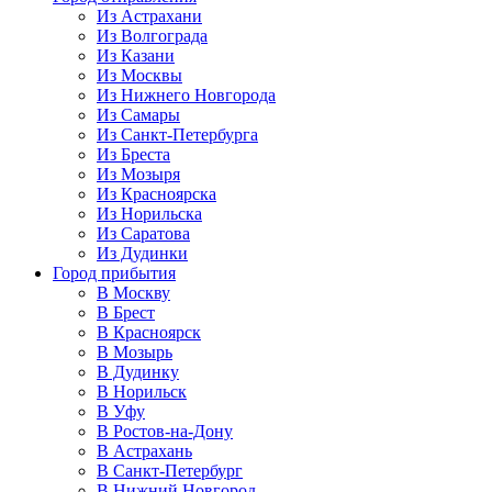
Из Астрахани
Из Волгограда
Из Казани
Из Москвы
Из Нижнего Новгорода
Из Самары
Из Санкт-Петербурга
Из Бреста
Из Мозыря
Из Красноярска
Из Норильска
Из Саратова
Из Дудинки
Город прибытия
В Москву
В Брест
В Красноярск
В Мозырь
В Дудинку
В Норильск
В Уфу
В Ростов-на-Дону
В Астрахань
В Санкт-Петербург
В Нижний Новгород