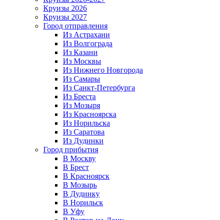
Круизы 2026
Круизы 2027
Город отправления
Из Астрахани
Из Волгограда
Из Казани
Из Москвы
Из Нижнего Новгорода
Из Самары
Из Санкт-Петербурга
Из Бреста
Из Мозыря
Из Красноярска
Из Норильска
Из Саратова
Из Дудинки
Город прибытия
В Москву
В Брест
В Красноярск
В Мозырь
В Дудинку
В Норильск
В Уфу