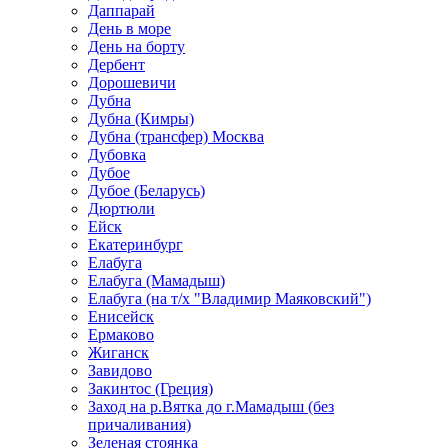
Даппарай
День в море
День на борту
Дербент
Дорошевичи
Дубна
Дубна (Кимры)
Дубна (трансфер) Москва
Дубовка
Дубое
Дубое (Беларусь)
Дюртюли
Ейск
Екатеринбург
Елабуга
Елабуга (Мамадыш)
Елабуга (на т/х "Владимир Маяковский")
Енисейск
Ермаково
Жиганск
Завидово
Закинтос (Греция)
Заход на р.Вятка до г.Мамадыш (без
причаливания)
Зеленая стоянка