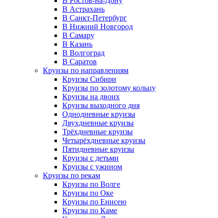
В Ростов-на-Дону
В Астрахань
В Санкт-Петербург
В Нижний Новгород
В Самару
В Казань
В Волгоград
В Саратов
Круизы по направлениям
Круизы Сибири
Круизы по золотому кольцу
Круизы на двоих
Круизы выходного дня
Однодневные круизы
Двухдневные круизы
Трёхдневные круизы
Четырёхдневные круизы
Пятидневные круизы
Круизы с детьми
Круизы с ужином
Круизы по рекам
Круизы по Волге
Круизы по Оке
Круизы по Енисею
Круизы по Каме