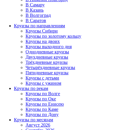
В Самару
В Казань
В Волгоград
В Саратов
Круизы по направлениям
Круизы Сибири
Круизы по золотому кольцу
Круизы на двоих
Круизы выходного дня
Однодневные круизы
Двухдневные круизы
Трёхдневные круизы
Четырёхдневные круизы
Пятидневные круизы
Круизы с детьми
Круизы с ужином
Круизы по рекам
Круизы по Волге
Круизы по Оке
Круизы по Енисею
Круизы по Каме
Круизы по Дону
Круизы по месяцам
Август 2026