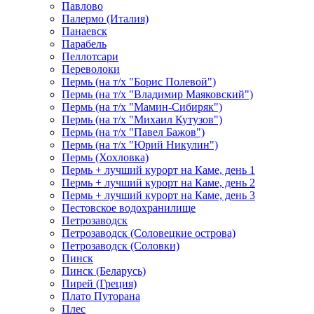
Павлово
Палермо (Италия)
Панаевск
Парабель
Пеллотсари
Переволоки
Пермь (на т/х "Борис Полевой")
Пермь (на т/х "Владимир Маяковский")
Пермь (на т/х "Мамин-Сибиряк")
Пермь (на т/х "Михаил Кутузов")
Пермь (на т/х "Павел Бажов")
Пермь (на т/х "Юрий Никулин")
Пермь (Хохловка)
Пермь + лучший курорт на Каме, день 1
Пермь + лучший курорт на Каме, день 2
Пермь + лучший курорт на Каме, день 3
Пестовское водохранилище
Петрозаводск
Петрозаводск (Соловецкие острова)
Петрозаводск (Соловки)
Пинск
Пинск (Беларусь)
Пирей (Греция)
Плато Путорана
Плес