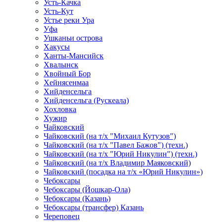
Усть-Качка
Усть-Кут
Устье реки Ура
Уфа
Ушканьи острова
Хакусы
Ханты-Мансийск
Хвалынск
Хвойный Бор
Хейнясенмаа
Хийденсельга
Хийденсельга (Рускеала)
Хохловка
Хужир
Чайковский
Чайковский (на т/х "Михаил Кутузов")
Чайковский (на т/х "Павел Бажов") (техн.)
Чайковский (на т/х "Юрий Никулин") (техн.)
Чайковский (на т/х Владимир Маяковский)
Чайковский (посадка на т/х «Юрий Никулин»)
Чебоксары
Чебоксары (Йошкар-Ола)
Чебоксары (Казань)
Чебоксары (трансфер) Казань
Череповец