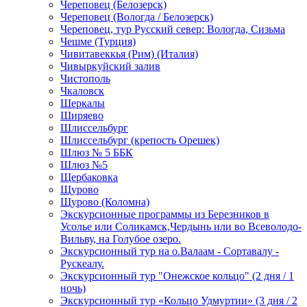
Череповец (Белозерск)
Череповец (Вологда / Белозерск)
Череповец, тур Русский север: Вологда, Сизьма
Чешме (Турция)
Чивитавеккья (Рим) (Италия)
Чивыркуйский залив
Чистополь
Чкаловск
Шеркалы
Ширяево
Шлиссельбург
Шлиссельбург (крепость Орешек)
Шлюз № 5 ББК
Шлюз №5
Щербаковка
Щурово
Щурово (Коломна)
Экскурсионные программы из Березников в
Усолье или Соликамск,Чердынь или во Всеволодо-
Вильву, на Голубое озеро.
Экскурсионный тур на о.Валаам - Сортавалу -
Рускеалу.
Экскурсионный тур "Онежское кольцо" (2 дня / 1
ночь)
Экскурсионный тур «Кольцо Удмуртии» (3 дня / 2