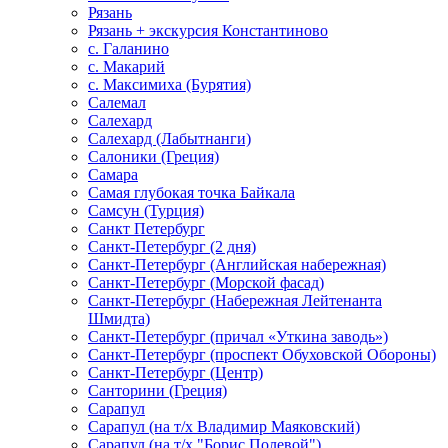
Рязань
Рязань + экскурсия Константиново
с. Галанино
с. Макарий
с. Максимиха (Бурятия)
Салемал
Салехард
Салехард (Лабытнанги)
Салоники (Греция)
Самара
Самая глубокая точка Байкала
Самсун (Турция)
Санкт Петербург
Санкт-Петербург (2 дня)
Санкт-Петербург (Английская набережная)
Санкт-Петербург (Морской фасад)
Санкт-Петербург (Набережная Лейтенанта
Шмидта)
Санкт-Петербург (причал «Уткина заводь»)
Санкт-Петербург (проспект Обуховской Обороны)
Санкт-Петербург (Центр)
Санторини (Греция)
Сарапул
Сарапул (на т/х Владимир Маяковский)
Сарапул (на т/х "Борис Полевой")