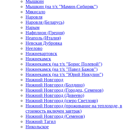
Мышкин
Мышкин (на т/х "Мамин-Сибиряк")
Мякисало
Наровля
Наровля (Беларусь)
Нарым
Нафплион (Греция)
Неаполь (Италия)
Невская Дубровка
Неелово
Нижневартовск
Нижнекамск
Нижнекамск (на т/х "Борис Полевой")
Нижнекамск (на т/х "Павел Бажов")
Нижнекамск (на т/х "Юрий Никулин")
Нижний Новгород
Нижний Новгород (Болдино)
Нижний Новгород (Городец, Семенов)
Нижний Новгород (Дивеево)
Нижний Новгород (озеро Светлояр)
Нижний Новгород (проживание на теплоходе, в
стоимость включен завтрак)
Нижний Новгород (Семенов)
Нижний Тагил
Никольское