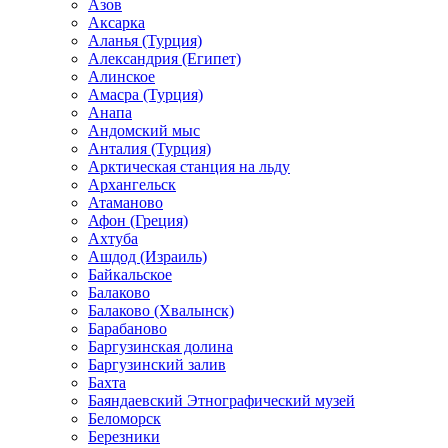
Азов
Аксарка
Аланья (Турция)
Александрия (Египет)
Алинское
Амасра (Турция)
Анапа
Андомский мыс
Анталия (Турция)
Арктическая станция на льду
Архангельск
Атаманово
Афон (Греция)
Ахтуба
Ашдод (Израиль)
Байкальское
Балаково
Балаково (Хвалынск)
Барабаново
Баргузинская долина
Баргузинский залив
Бахта
Баяндаевский Этнографический музей
Беломорск
Березники