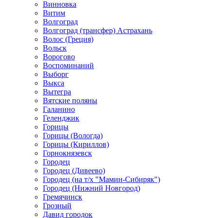
Винновка
Витим
Волгоград
Волгоград (трансфер) Астрахань
Волос (Греция)
Вольск
Ворогово
Воспоминаний
Выборг
Выкса
Вытегра
Вятские поляны
Галанино
Геленджик
Горицы
Горицы (Вологда)
Горицы (Кириллов)
Горнокнязевск
Городец
Городец (Дивеево)
Городец (на т/х "Мамин-Сибиряк")
Городец (Нижний Новгород)
Гремячинск
Грозный
Давид городок