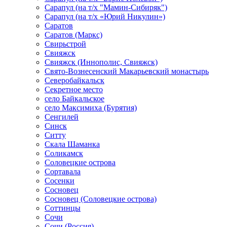
Сарапул (на т/х "Мамин-Сибиряк")
Сарапул (на т/х «Юрий Никулин»)
Саратов
Саратов (Маркс)
Свирьстрой
Свияжск
Свияжск (Иннополис, Свияжск)
Свято-Вознесенский Макарьевский монастырь
Северобайкальск
Секретное место
село Байкальское
село Максимиха (Бурятия)
Сенгилей
Синск
Ситту
Скала Шаманка
Соликамск
Соловецкие острова
Сортавала
Сосенки
Сосновец
Сосновец (Соловецкие острова)
Соттинцы
Сочи
Сочи (Россия)