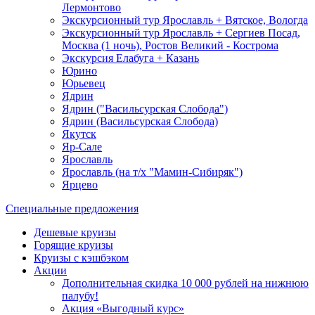
Лермонтово
Экскурсионный тур Ярославль + Вятское, Вологда
Экскурсионный тур Ярославль + Сергиев Посад,
Москва (1 ночь), Ростов Великий - Кострома
Экскурсия Елабуга + Казань
Юрино
Юрьевец
Ядрин
Ядрин ("Васильсурская Слобода")
Ядрин (Васильсурская Слобода)
Якутск
Яр-Сале
Ярославль
Ярославль (на т/х "Мамин-Сибиряк")
Ярцево
Специальные предложения
Дешевые круизы
Горящие круизы
Круизы с кэшбэком
Акции
Дополнительная скидка 10 000 рублей на нижнюю
палубу!
Акция «Выгодный курс»