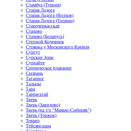
Стамбул (Турция)
Старая Ладога
Старая Ладога (Волхов)
Старая Ладога (Тихвин)
Старочеркасская
Стахово
Стахово (Беларусь)
Степной Кочевник
Стоянка у Московского Кремля
Сургут
Сурские Зори
Сурхайте
Сценическое плавание
Сызрань
Таганрог
Тальцы
Тара
Тарбагатай
Тверь
Тверь (Завидово)
Тверь (на т/х "Мамин-Сибиряк")
Тверь (Торжок)
Тевриз
Тёйсянсаари