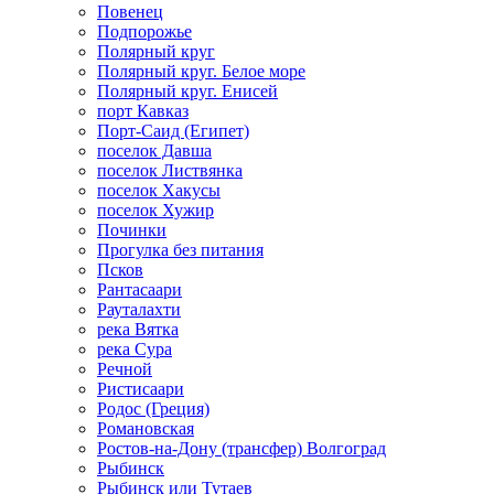
Повенец
Подпорожье
Полярный круг
Полярный круг. Белое море
Полярный круг. Енисей
порт Кавказ
Порт-Саид (Египет)
поселок Давша
поселок Листвянка
поселок Хакусы
поселок Хужир
Починки
Прогулка без питания
Псков
Рантасаари
Рауталахти
река Вятка
река Сура
Речной
Ристисаари
Родос (Греция)
Романовская
Ростов-на-Дону (трансфер) Волгоград
Рыбинск
Рыбинск или Тутаев