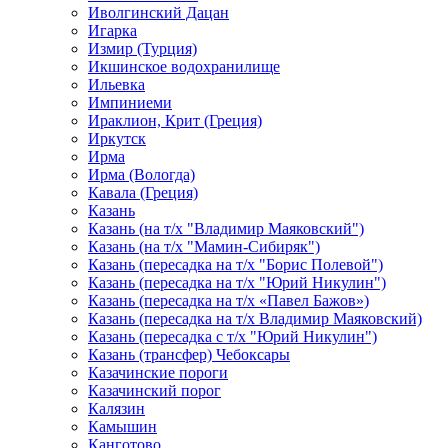
Иволгинский Дацан
Игарка
Измир (Турция)
Икшинское водохранилище
Ильевка
Импиниеми
Ираклион, Крит (Греция)
Иркутск
Ирма
Ирма (Вологда)
Кавала (Греция)
Казань
Казань (на т/х "Владимир Маяковский")
Казань (на т/х "Мамин-Сибиряк")
Казань (пересадка на т/х "Борис Полевой")
Казань (пересадка на т/х "Юрий Никулин")
Казань (пересадка на т/х «Павел Бажов»)
Казань (пересадка на т/х Владимир Маяковский)
Казань (пересадка с т/х "Юрий Никулин")
Казань (трансфер) Чебоксары
Казачинские пороги
Казачинский порог
Калязин
Камышин
Канготово