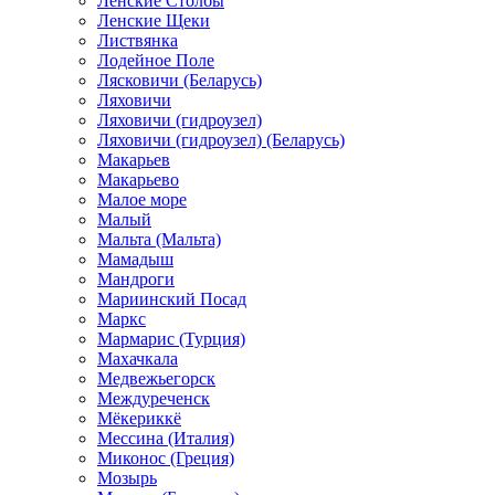
Ленские Столбы
Ленские Щеки
Листвянка
Лодейное Поле
Лясковичи (Беларусь)
Ляховичи
Ляховичи (гидроузел)
Ляховичи (гидроузел) (Беларусь)
Макарьев
Макарьево
Малое море
Малый
Мальта (Мальта)
Мамадыш
Мандроги
Мариинский Посад
Маркс
Мармарис (Турция)
Махачкала
Медвежьегорск
Междуреченск
Мёкериккё
Мессина (Италия)
Миконос (Греция)
Мозырь