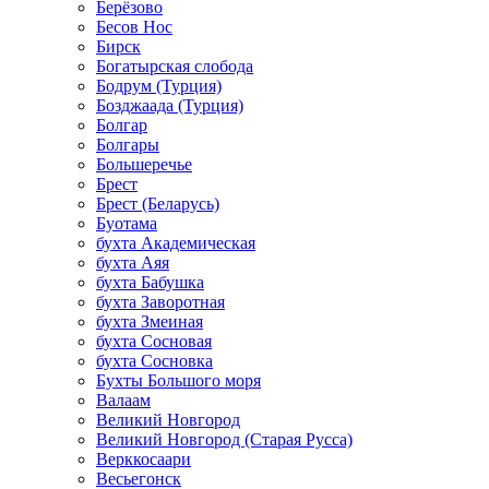
Берёзово
Бесов Нос
Бирск
Богатырская слобода
Бодрум (Турция)
Бозджаада (Турция)
Болгар
Болгары
Большеречье
Брест
Брест (Беларусь)
Буотама
бухта Академическая
бухта Аяя
бухта Бабушка
бухта Заворотная
бухта Змеиная
бухта Сосновая
бухта Сосновка
Бухты Большого моря
Валаам
Великий Новгород
Великий Новгород (Старая Русса)
Верккосаари
Весьегонск