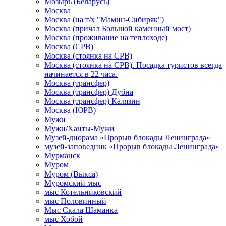
Мозырь (Беларусь)
Москва
Москва (на т/х "Мамин-Сибиряк")
Москва (причал Большой каменный мост)
Москва (проживание на теплоходе)
Москва (СРВ)
Москва (стоянка на СРВ)
Москва (стоянка на СРВ). Посадка туристов всегда
начинается в 22 часа.
Москва (трансфер)
Москва (трансфер) Дубна
Москва (трансфер) Калязин
Москва (ЮРВ)
Мужи
Мужи/Ханты-Мужи
Музей-диорама «Прорыв блокады Ленинграда»
музей-заповедник «Прорыв блокады Ленинграда»
Мурманск
Муром
Муром (Выкса)
Муромский мыс
мыс Котельниковский
мыс Половинный
Мыс Скала Шаманка
мыс Хобой