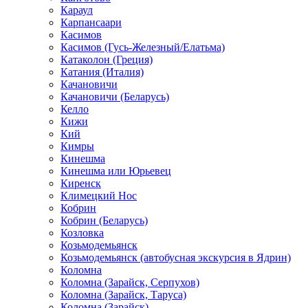
Караул
Карпансаари
Касимов
Касимов (Гусь-Железный/Елатьма)
Катаколон (Греция)
Катания (Италия)
Качановичи
Качановичи (Беларусь)
Келло
Кижи
Кий
Кимры
Кинешма
Кинешма или Юрьевец
Киренск
Климецкий Нос
Кобрин
Кобрин (Беларусь)
Козловка
Козьмодемьянск
Козьмодемьянск (автобусная экскурсия в Ядрин)
Коломна
Коломна (Зарайск, Серпухов)
Коломна (Зарайск, Таруса)
Коломна (Зарайск)