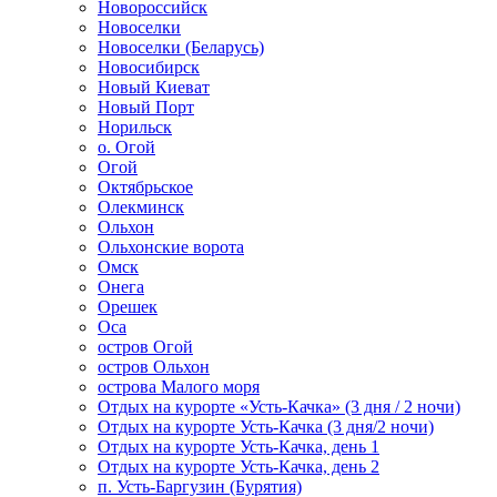
Новороссийск
Новоселки
Новоселки (Беларусь)
Новосибирск
Новый Киеват
Новый Порт
Норильск
о. Огой
Огой
Октябрьское
Олекминск
Ольхон
Ольхонские ворота
Омск
Онега
Орешек
Оса
остров Огой
остров Ольхон
острова Малого моря
Отдых на курорте «Усть-Качка» (3 дня / 2 ночи)
Отдых на курорте Усть-Качка (3 дня/2 ночи)
Отдых на курорте Усть-Качка, день 1
Отдых на курорте Усть-Качка, день 2
п. Усть-Баргузин (Бурятия)