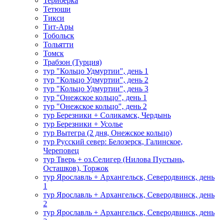
Териберка
Тетюши
Тикси
Тит-Ары
Тобольск
Тольятти
Томск
Трабзон (Турция)
тур "Кольцо Удмуртии", день 1
тур "Кольцо Удмуртии", день 2
тур "Кольцо Удмуртии", день 3
тур "Онежское кольцо", день 1
тур "Онежское кольцо", день 2
тур Березники + Соликамск, Чердынь
тур Березники + Усолье
тур Вытегра (2 дня, Онежское кольцо)
тур Русский север: Белозерск, Галинское,
Череповец
тур Тверь + оз.Селигер (Нилова Пустынь,
Осташков), Торжок
тур Ярославль + Архангельск, Северодвинск, день
1
тур Ярославль + Архангельск, Северодвинск, день
2
тур Ярославль + Архангельск, Северодвинск, день