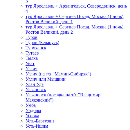
3
тур Ярославль + Архангельск, Северодвинск, день
4
тур Ярославль + Сергиев Посад, Москва (1 ночь),
Ростов Великий, день 1
тур Ярославль + Сергиев Посад, Москва (1 ночь),
Ростов Великий, день 2
Туров
Туров (Беларусь)
Туруханск
Тутаев
Тыяха
Уват
Углич
Углич (на т/х "Мамин-Сибиряк")
Углич или Мышкин
Улан-Удэ
Ульяновск
Ульяновск (посадка на т/х "Владимир
Маяковский")
Умба
Ундоры
Усовка
Усть-Баргузин
Усть-Ишим