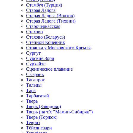
Стамбул (Турция)
Старая Ладога
Старая Ладога (Волхов)
Старая Ладога (Тихвин)
Старочеркасская
Стахово
Стахово (Беларусь)
Степной Кочевник
Стоянка у Московского Кремля
Сургут
Сурские Зори
Сурхайте
Сценическое плавание
Сызрань
Таганрог
Тальцы
Тара
Тарбагатай
Тверь
Тверь (Завидово)
Тверь (на т/х "Мамин-Сибиряк")
Тверь (Торжок)
Тевриз
Тёйсянсаари