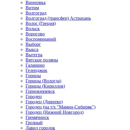
Винновка
Витим
Волгоград
Волгоград (трансфер) Астрахань
Волос (Греция)
Вольск
Ворогово
Воспоминаний
Выборг
Выкса
Вытегра
Вятские поляны
Галанино
Геленджик
Горицы
Горицы (Вологда)
Горицы (Кириллов)
Горнокнязевск
Городец
Городец (Дивеево)
Городец (на т/х "Мамин-Сибиряк")
Городец (Нижний Новгород)
Гремячинск
Грозный
Давид городок