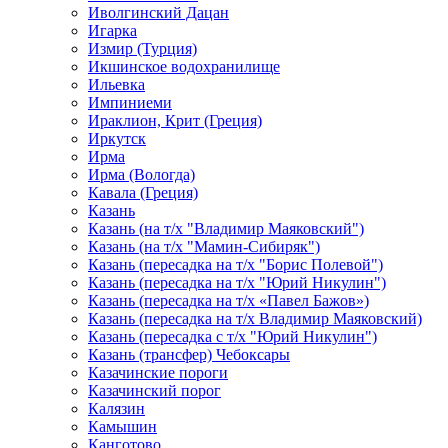
Иволгинский Дацан
Игарка
Измир (Турция)
Икшинское водохранилище
Ильевка
Импиниеми
Ираклион, Крит (Греция)
Иркутск
Ирма
Ирма (Вологда)
Кавала (Греция)
Казань
Казань (на т/х "Владимир Маяковский")
Казань (на т/х "Мамин-Сибиряк")
Казань (пересадка на т/х "Борис Полевой")
Казань (пересадка на т/х "Юрий Никулин")
Казань (пересадка на т/х «Павел Бажов»)
Казань (пересадка на т/х Владимир Маяковский)
Казань (пересадка с т/х "Юрий Никулин")
Казань (трансфер) Чебоксары
Казачинские пороги
Казачинский порог
Калязин
Камышин
Канготово