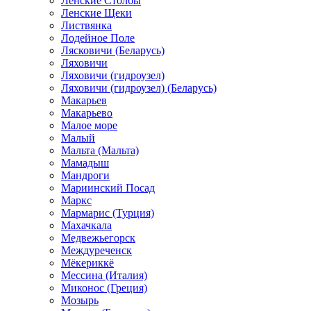
Ленские Столбы
Ленские Щеки
Листвянка
Лодейное Поле
Лясковичи (Беларусь)
Ляховичи
Ляховичи (гидроузел)
Ляховичи (гидроузел) (Беларусь)
Макарьев
Макарьево
Малое море
Малый
Мальта (Мальта)
Мамадыш
Мандроги
Мариинский Посад
Маркс
Мармарис (Турция)
Махачкала
Медвежьегорск
Междуреченск
Мёкериккё
Мессина (Италия)
Миконос (Греция)
Мозырь