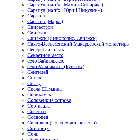
Сарапул (на т/х "Мамин-Сибиряк")
Сарапул (на т/х «Юрий Никулин»)
Саратов
Саратов (Маркс)
Свирьстрой
Свияжск
Свияжск (Иннополис, Свияжск)
Свято-Вознесенский Макарьевский монастырь
Северобайкальск
Секретное место
село Байкальское
село Максимиха (Бурятия)
Сенгилей
Синск
Ситту
Скала Шаманка
Соликамск
Соловецкие острова
Сортавала
Сосенки
Сосновец
Сосновец (Соловецкие острова)
Соттинцы
Сочи
Сочи (Россия)