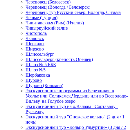
Череповец (Белозерск)
Череповец (Вологда / Белозерск)
Череповец, тур Русский север: Вологда, Сизьма
Чешме (Турция)
Чивитавеккья (Рим) (Италия)
Чивыркуйский залив
Чистополь
Чкаловск
Шеркалы
Ширяево
Шлиссельбург
Шлиссельбург (крепость Орешек)
Шлюз № 5 ББК
Шлюз №5
Щербаковка
Щурово
Щурово (Коломна)
Экскурсионные программы из Березников в
Усолье или Соликамск,Чердынь или во Всеволодо-
Вильву, на Голубое озеро.
Экскурсионный тур на о.Валаам - Сортавалу -
Рускеалу.
Экскурсионный тур "Онежское кольцо" (2 дня / 1
ночь)
Экскурсионный тур «Кольцо Удмуртии» (3 дня / 2