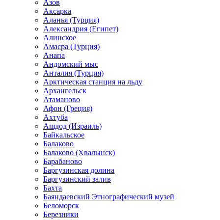
Азов
Аксарка
Аланья (Турция)
Александрия (Египет)
Алинское
Амасра (Турция)
Анапа
Андомский мыс
Анталия (Турция)
Арктическая станция на льду
Архангельск
Атаманово
Афон (Греция)
Ахтуба
Ашдод (Израиль)
Байкальское
Балаково
Балаково (Хвалынск)
Барабаново
Баргузинская долина
Баргузинский залив
Бахта
Баяндаевский Этнографический музей
Беломорск
Березники