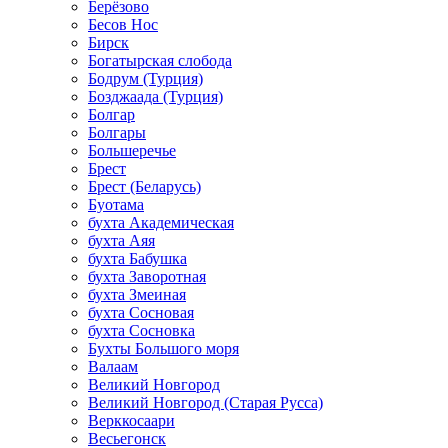
Берёзово
Бесов Нос
Бирск
Богатырская слобода
Бодрум (Турция)
Бозджаада (Турция)
Болгар
Болгары
Большеречье
Брест
Брест (Беларусь)
Буотама
бухта Академическая
бухта Аяя
бухта Бабушка
бухта Заворотная
бухта Змеиная
бухта Сосновая
бухта Сосновка
Бухты Большого моря
Валаам
Великий Новгород
Великий Новгород (Старая Русса)
Верккосаари
Весьегонск