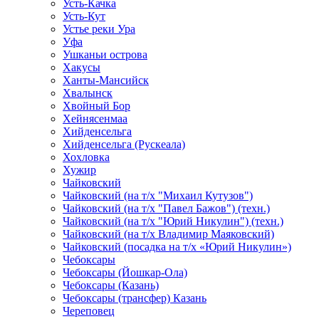
Усть-Качка
Усть-Кут
Устье реки Ура
Уфа
Ушканьи острова
Хакусы
Ханты-Мансийск
Хвалынск
Хвойный Бор
Хейнясенмаа
Хийденсельга
Хийденсельга (Рускеала)
Хохловка
Хужир
Чайковский
Чайковский (на т/х "Михаил Кутузов")
Чайковский (на т/х "Павел Бажов") (техн.)
Чайковский (на т/х "Юрий Никулин") (техн.)
Чайковский (на т/х Владимир Маяковский)
Чайковский (посадка на т/х «Юрий Никулин»)
Чебоксары
Чебоксары (Йошкар-Ола)
Чебоксары (Казань)
Чебоксары (трансфер) Казань
Череповец