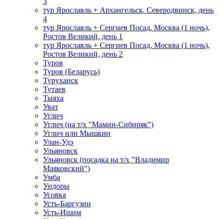
3
тур Ярославль + Архангельск, Северодвинск, день
4
тур Ярославль + Сергиев Посад, Москва (1 ночь),
Ростов Великий, день 1
тур Ярославль + Сергиев Посад, Москва (1 ночь),
Ростов Великий, день 2
Туров
Туров (Беларусь)
Туруханск
Тутаев
Тыяха
Уват
Углич
Углич (на т/х "Мамин-Сибиряк")
Углич или Мышкин
Улан-Удэ
Ульяновск
Ульяновск (посадка на т/х "Владимир
Маяковский")
Умба
Ундоры
Усовка
Усть-Баргузин
Усть-Ишим