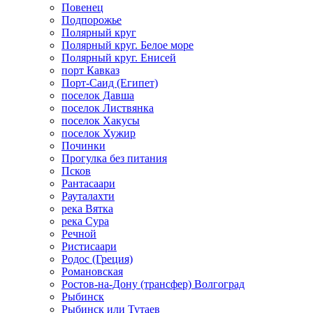
Повенец
Подпорожье
Полярный круг
Полярный круг. Белое море
Полярный круг. Енисей
порт Кавказ
Порт-Саид (Египет)
поселок Давша
поселок Листвянка
поселок Хакусы
поселок Хужир
Починки
Прогулка без питания
Псков
Рантасаари
Рауталахти
река Вятка
река Сура
Речной
Ристисаари
Родос (Греция)
Романовская
Ростов-на-Дону (трансфер) Волгоград
Рыбинск
Рыбинск или Тутаев