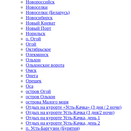
Новороссийск
Новоселки
Новоселки (Беларусь)
Новосибирск
Новый Киеват
Новый Порт
Норильск
о. Огой
Огой
Октябрьское
Олекминск
Ольхон
Ольхонские ворота
Омск
Онега
Орешек
Оса
остров Огой
остров Ольхон
острова Малого моря
Отдых на курорте «Усть-Качка» (3 дня / 2 ночи)
Отдых на курорте Усть-Качка (3 дня/2 ночи)
Отдых на курорте Усть-Качка, день 1
Отдых на курорте Усть-Качка, день 2
п. Усть-Баргузин (Бурятия)