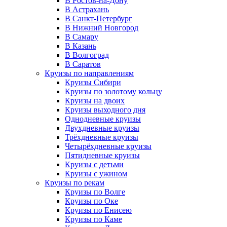
В Ростов-на-Дону
В Астрахань
В Санкт-Петербург
В Нижний Новгород
В Самару
В Казань
В Волгоград
В Саратов
Круизы по направлениям
Круизы Сибири
Круизы по золотому кольцу
Круизы на двоих
Круизы выходного дня
Однодневные круизы
Двухдневные круизы
Трёхдневные круизы
Четырёхдневные круизы
Пятидневные круизы
Круизы с детьми
Круизы с ужином
Круизы по рекам
Круизы по Волге
Круизы по Оке
Круизы по Енисею
Круизы по Каме