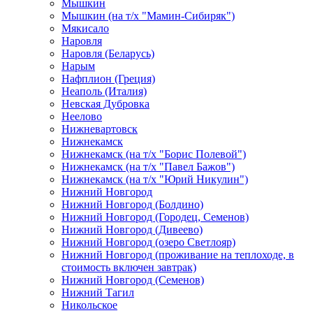
Мышкин
Мышкин (на т/х "Мамин-Сибиряк")
Мякисало
Наровля
Наровля (Беларусь)
Нарым
Нафплион (Греция)
Неаполь (Италия)
Невская Дубровка
Неелово
Нижневартовск
Нижнекамск
Нижнекамск (на т/х "Борис Полевой")
Нижнекамск (на т/х "Павел Бажов")
Нижнекамск (на т/х "Юрий Никулин")
Нижний Новгород
Нижний Новгород (Болдино)
Нижний Новгород (Городец, Семенов)
Нижний Новгород (Дивеево)
Нижний Новгород (озеро Светлояр)
Нижний Новгород (проживание на теплоходе, в
стоимость включен завтрак)
Нижний Новгород (Семенов)
Нижний Тагил
Никольское