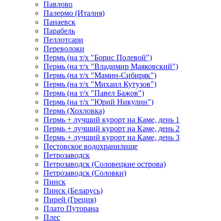
Павлово
Палермо (Италия)
Панаевск
Парабель
Пеллотсари
Переволоки
Пермь (на т/х "Борис Полевой")
Пермь (на т/х "Владимир Маяковский")
Пермь (на т/х "Мамин-Сибиряк")
Пермь (на т/х "Михаил Кутузов")
Пермь (на т/х "Павел Бажов")
Пермь (на т/х "Юрий Никулин")
Пермь (Хохловка)
Пермь + лучший курорт на Каме, день 1
Пермь + лучший курорт на Каме, день 2
Пермь + лучший курорт на Каме, день 3
Пестовское водохранилище
Петрозаводск
Петрозаводск (Соловецкие острова)
Петрозаводск (Соловки)
Пинск
Пинск (Беларусь)
Пирей (Греция)
Плато Путорана
Плес