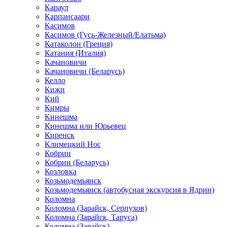
Караул
Карпансаари
Касимов
Касимов (Гусь-Железный/Елатьма)
Катаколон (Греция)
Катания (Италия)
Качановичи
Качановичи (Беларусь)
Келло
Кижи
Кий
Кимры
Кинешма
Кинешма или Юрьевец
Киренск
Климецкий Нос
Кобрин
Кобрин (Беларусь)
Козловка
Козьмодемьянск
Козьмодемьянск (автобусная экскурсия в Ядрин)
Коломна
Коломна (Зарайск, Серпухов)
Коломна (Зарайск, Таруса)
Коломна (Зарайск)