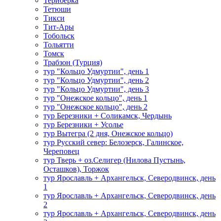
Териберка
Тетюши
Тикси
Тит-Ары
Тобольск
Тольятти
Томск
Трабзон (Турция)
тур "Кольцо Удмуртии", день 1
тур "Кольцо Удмуртии", день 2
тур "Кольцо Удмуртии", день 3
тур "Онежское кольцо", день 1
тур "Онежское кольцо", день 2
тур Березники + Соликамск, Чердынь
тур Березники + Усолье
тур Вытегра (2 дня, Онежское кольцо)
тур Русский север: Белозерск, Галинское,
Череповец
тур Тверь + оз.Селигер (Нилова Пустынь,
Осташков), Торжок
тур Ярославль + Архангельск, Северодвинск, день
1
тур Ярославль + Архангельск, Северодвинск, день
2
тур Ярославль + Архангельск, Северодвинск, день