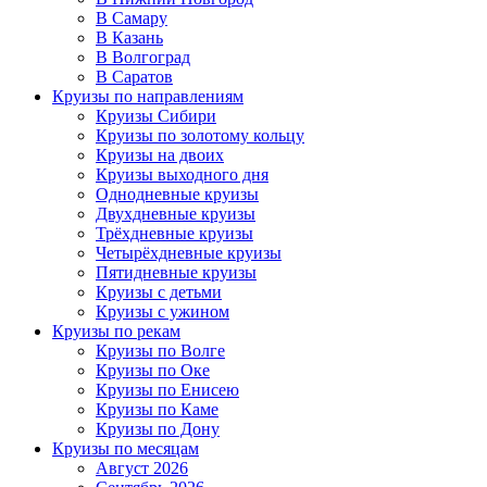
В Самару
В Казань
В Волгоград
В Саратов
Круизы по направлениям
Круизы Сибири
Круизы по золотому кольцу
Круизы на двоих
Круизы выходного дня
Однодневные круизы
Двухдневные круизы
Трёхдневные круизы
Четырёхдневные круизы
Пятидневные круизы
Круизы с детьми
Круизы с ужином
Круизы по рекам
Круизы по Волге
Круизы по Оке
Круизы по Енисею
Круизы по Каме
Круизы по Дону
Круизы по месяцам
Август 2026