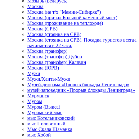
Мозырь (Беларусь)
Москва
Москва (на т/х "Мамин-Сибиряк")
Москва (причал Большой каменный мост)
Москва (проживание на теплоходе)
Москва (СРВ)
Москва (стоянка на СРВ)
Москва (стоянка на СРВ). Посадка туристов всегда
начинается в 22 часа.
Москва (трансфер)
Москва (трансфер) Дубна
Москва (трансфер) Калязин
Москва (ЮРВ)
Мужи
Мужи/Ханты-Мужи
Музей-диорама «Прорыв блокады Ленинграда»
музей-заповедник «Прорыв блокады Ленинграда»
Мурманск
Муром
Муром (Выкса)
Муромский мыс
мыс Котельниковский
мыс Половинный
Мыс Скала Шаманка
мыс Хобой