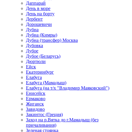
Даппарай
День в море
День на борту
Дербент
Дорошевичи
Дубна
Дубна (Кимры)
Дубна (трансфер) Москва
Дубовка
Дубое
Дубое (Беларусь)
Дюртюли
Ейск
Екатеринбург
Елабуга
Елабуга (Мамадыш)
Елабуга (на т/х "Владимир Маяковский")
Енисейск
Ермаково
Жиганск
Завидово
Закинтос (Греция)
Заход на р.Вятка до г.Мамадыш (без
причаливания)
Зеленая стоянка