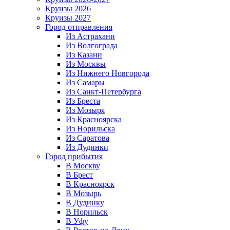
Круизы 2026
Круизы 2027
Город отправления
Из Астрахани
Из Волгограда
Из Казани
Из Москвы
Из Нижнего Новгорода
Из Самары
Из Санкт-Петербурга
Из Бреста
Из Мозыря
Из Красноярска
Из Норильска
Из Саратова
Из Дудинки
Город прибытия
В Москву
В Брест
В Красноярск
В Мозырь
В Дудинку
В Норильск
В Уфу