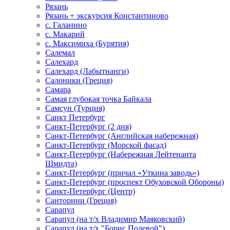
Рязань
Рязань + экскурсия Константиново
с. Галанино
с. Макарий
с. Максимиха (Бурятия)
Салемал
Салехард
Салехард (Лабытнанги)
Салоники (Греция)
Самара
Самая глубокая точка Байкала
Самсун (Турция)
Санкт Петербург
Санкт-Петербург (2 дня)
Санкт-Петербург (Английская набережная)
Санкт-Петербург (Морской фасад)
Санкт-Петербург (Набережная Лейтенанта
Шмидта)
Санкт-Петербург (причал «Уткина заводь»)
Санкт-Петербург (проспект Обуховской Обороны)
Санкт-Петербург (Центр)
Санторини (Греция)
Сарапул
Сарапул (на т/х Владимир Маяковский)
Сарапул (на т/х "Борис Полевой")