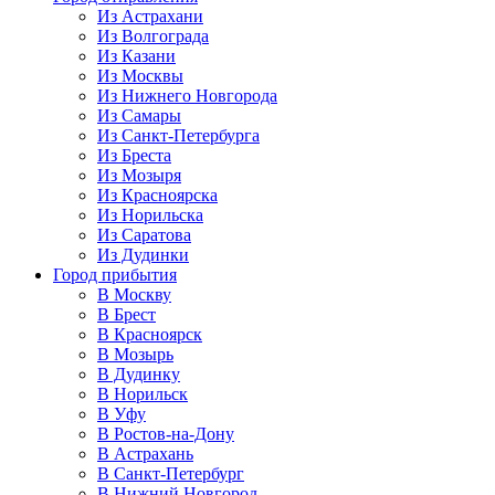
Из Астрахани
Из Волгограда
Из Казани
Из Москвы
Из Нижнего Новгорода
Из Самары
Из Санкт-Петербурга
Из Бреста
Из Мозыря
Из Красноярска
Из Норильска
Из Саратова
Из Дудинки
Город прибытия
В Москву
В Брест
В Красноярск
В Мозырь
В Дудинку
В Норильск
В Уфу
В Ростов-на-Дону
В Астрахань
В Санкт-Петербург
В Нижний Новгород