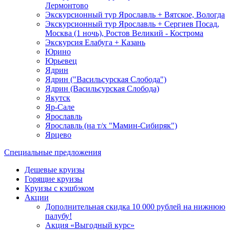
Лермонтово
Экскурсионный тур Ярославль + Вятское, Вологда
Экскурсионный тур Ярославль + Сергиев Посад,
Москва (1 ночь), Ростов Великий - Кострома
Экскурсия Елабуга + Казань
Юрино
Юрьевец
Ядрин
Ядрин ("Васильсурская Слобода")
Ядрин (Васильсурская Слобода)
Якутск
Яр-Сале
Ярославль
Ярославль (на т/х "Мамин-Сибиряк")
Ярцево
Специальные предложения
Дешевые круизы
Горящие круизы
Круизы с кэшбэком
Акции
Дополнительная скидка 10 000 рублей на нижнюю
палубу!
Акция «Выгодный курс»