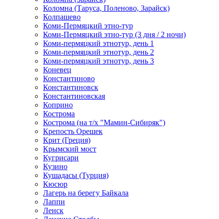
Коломна (Таруса, Поленово, Зарайск)
Колпашево
Коми-Пермяцкий этно-тур
Коми-Пермяцкий этно-тур (3 дня / 2 ночи)
Коми-пермяцкий этнотур, день 1
Коми-пермяцкий этнотур, день 2
Коми-пермяцкий этнотур, день 3
Коневец
Константиново
Константиновск
Константиновская
Коприно
Кострома
Кострома (на т/х "Мамин-Сибиряк")
Крепость Орешек
Крит (Греция)
Крымский мост
Кугрисари
Кузино
Кушадасы (Турция)
Кюсюр
Лагерь на берегу Байкала
Лаппи
Ленск