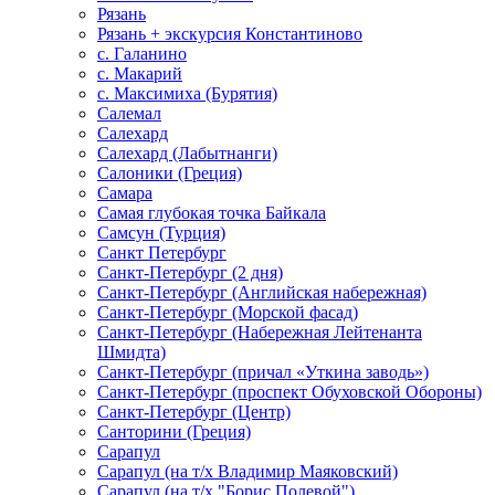
Рязань
Рязань + экскурсия Константиново
с. Галанино
с. Макарий
с. Максимиха (Бурятия)
Салемал
Салехард
Салехард (Лабытнанги)
Салоники (Греция)
Самара
Самая глубокая точка Байкала
Самсун (Турция)
Санкт Петербург
Санкт-Петербург (2 дня)
Санкт-Петербург (Английская набережная)
Санкт-Петербург (Морской фасад)
Санкт-Петербург (Набережная Лейтенанта
Шмидта)
Санкт-Петербург (причал «Уткина заводь»)
Санкт-Петербург (проспект Обуховской Обороны)
Санкт-Петербург (Центр)
Санторини (Греция)
Сарапул
Сарапул (на т/х Владимир Маяковский)
Сарапул (на т/х "Борис Полевой")