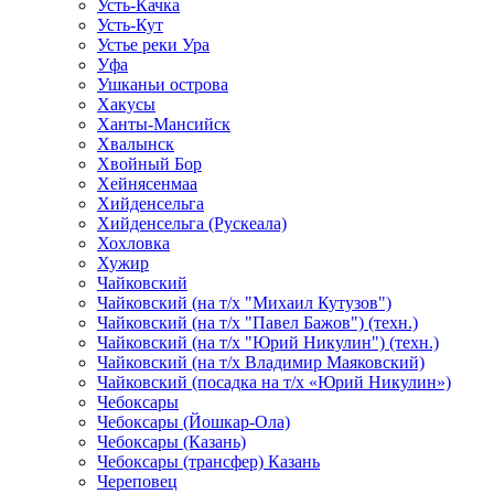
Усть-Качка
Усть-Кут
Устье реки Ура
Уфа
Ушканьи острова
Хакусы
Ханты-Мансийск
Хвалынск
Хвойный Бор
Хейнясенмаа
Хийденсельга
Хийденсельга (Рускеала)
Хохловка
Хужир
Чайковский
Чайковский (на т/х "Михаил Кутузов")
Чайковский (на т/х "Павел Бажов") (техн.)
Чайковский (на т/х "Юрий Никулин") (техн.)
Чайковский (на т/х Владимир Маяковский)
Чайковский (посадка на т/х «Юрий Никулин»)
Чебоксары
Чебоксары (Йошкар-Ола)
Чебоксары (Казань)
Чебоксары (трансфер) Казань
Череповец