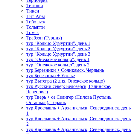
Териберка
Тетюши
Тикси
Тит-Ары
Тобольск
Тольятти
Томск
Трабзон (Турция)
тур "Кольцо Удмуртии", день 1
тур "Кольцо Удмуртии", день 2
тур "Кольцо Удмуртии", день 3
тур "Онежское кольцо", день 1
тур "Онежское кольцо", день 2
тур Березники + Соликамск, Чердынь
тур Березники + Усолье
тур Вытегра (2 дня, Онежское кольцо)
тур Русский север: Белозерск, Галинское,
Череповец
тур Тверь + оз.Селигер (Нилова Пустынь,
Осташков), Торжок
тур Ярославль + Архангельск, Северодвинск, день
1
тур Ярославль + Архангельск, Северодвинск, день
2
тур Ярославль + Архангельск, Северодвинск, день