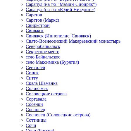
Сарапул (на т/х "Мамин-Сибиряк")
Сарапул (на т/х «Юрий Никулин»)
Саратов
Саратов (Маркс)
Свирьстрой
Свияжск
Свияжск (Иннополис, Свияжск)
Свято-Вознесенский Макарьевский монастырь
Северобайкальск
Секретное место
село Байкальское
село Максимиха (Бурятия)
Сенгилей
Синск
Ситту
Скала Шаманка
Соликамск
Соловецкие острова
Сортавала
Сосенки
Сосновец
Сосновец (Соловецкие острова)
Соттинцы
Сочи
Сочи (Россия)