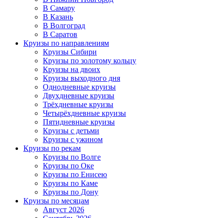
В Самару
В Казань
В Волгоград
В Саратов
Круизы по направлениям
Круизы Сибири
Круизы по золотому кольцу
Круизы на двоих
Круизы выходного дня
Однодневные круизы
Двухдневные круизы
Трёхдневные круизы
Четырёхдневные круизы
Пятидневные круизы
Круизы с детьми
Круизы с ужином
Круизы по рекам
Круизы по Волге
Круизы по Оке
Круизы по Енисею
Круизы по Каме
Круизы по Дону
Круизы по месяцам
Август 2026