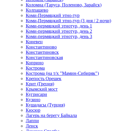
Коломна (Таруса, Поленово, Зарайск)
Колпашево
Коми-Пермяцкий этно-тур
Коми-Пермяцкий этно-тур (3 дня / 2 ночи)
Коми-пермяцкий этнотур, день 1
Коми-пермяцкий этнотур, день 2
Коми-пермяцкий этнотур, день 3
Коневец
Константиново
Константиновск
Константиновская
Коприно
Кострома
Кострома (на т/х "Мамин-Сибиряк")
Крепость Орешек
Крит (Греция)
Крымский мост
Кугрисари
Кузино
Кушадасы (Турция)
Кюсюр
Лагерь на берегу Байкала
Лаппи
Ленск