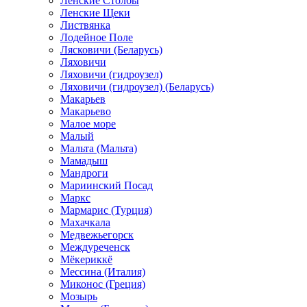
Ленские Столбы
Ленские Щеки
Листвянка
Лодейное Поле
Лясковичи (Беларусь)
Ляховичи
Ляховичи (гидроузел)
Ляховичи (гидроузел) (Беларусь)
Макарьев
Макарьево
Малое море
Малый
Мальта (Мальта)
Мамадыш
Мандроги
Мариинский Посад
Маркс
Мармарис (Турция)
Махачкала
Медвежьегорск
Междуреченск
Мёкериккё
Мессина (Италия)
Миконос (Греция)
Мозырь