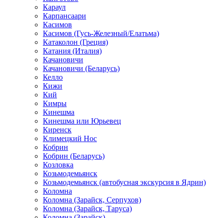
Караул
Карпансаари
Касимов
Касимов (Гусь-Железный/Елатьма)
Катаколон (Греция)
Катания (Италия)
Качановичи
Качановичи (Беларусь)
Келло
Кижи
Кий
Кимры
Кинешма
Кинешма или Юрьевец
Киренск
Климецкий Нос
Кобрин
Кобрин (Беларусь)
Козловка
Козьмодемьянск
Козьмодемьянск (автобусная экскурсия в Ядрин)
Коломна
Коломна (Зарайск, Серпухов)
Коломна (Зарайск, Таруса)
Коломна (Зарайск)