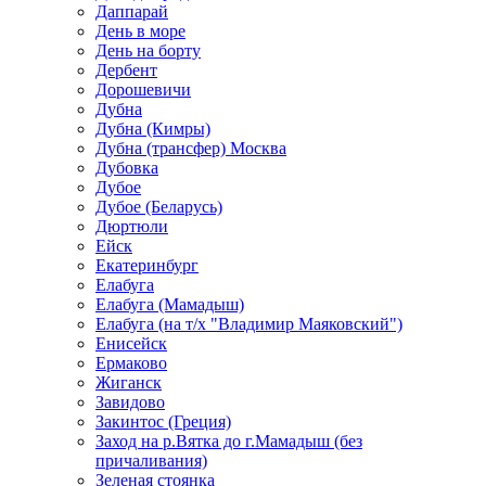
Даппарай
День в море
День на борту
Дербент
Дорошевичи
Дубна
Дубна (Кимры)
Дубна (трансфер) Москва
Дубовка
Дубое
Дубое (Беларусь)
Дюртюли
Ейск
Екатеринбург
Елабуга
Елабуга (Мамадыш)
Елабуга (на т/х "Владимир Маяковский")
Енисейск
Ермаково
Жиганск
Завидово
Закинтос (Греция)
Заход на р.Вятка до г.Мамадыш (без
причаливания)
Зеленая стоянка