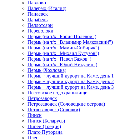
Павлово
Палермо (Италия)
Панаевск
Парабель
Пеллотсари
Переволоки
Пермь (на т/х "Борис Полевой")
Пермь (на т/х "Владимир Маяковский")
Пермь (на т/х "Мамин-Сибиряк")
Пермь (на т/х "Михаил Кутузов")
Пермь (на т/х "Павел Бажов")
Пермь (на т/х "Юрий Никулин")
Пермь (Хохловка)
Пермь + лучший курорт на Каме, день 1
Пермь + лучший курорт на Каме, день 2
Пермь + лучший курорт на Каме, день 3
Пестовское водохранилище
Петрозаводск
Петрозаводск (Соловецкие острова)
Петрозаводск (Соловки)
Пинск
Пинск (Беларусь)
Пирей (Греция)
Плато Путорана
Плес