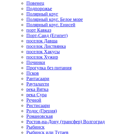
Повенец
Подпорожье
Полярный круг
Полярный круг. Белое море
Полярный круг. Енисей
порт Кавказ
Порт-Саид (Египет)
поселок Давша
поселок Листвянка
поселок Хакусы
поселок Хужир
Починки
Прогулка без питания
Псков
Рантасаари
Рауталахти
река Вятка
река Сура
Речной
Ристисаари
Родос (Греция)
Романовская
Ростов-на-Дону (трансфер) Волгоград
Рыбинск
Рыбинск или Тутаев