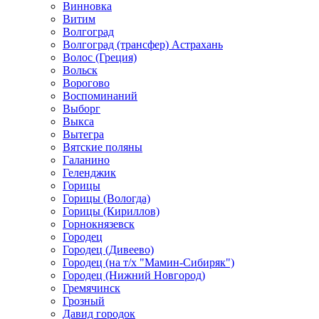
Винновка
Витим
Волгоград
Волгоград (трансфер) Астрахань
Волос (Греция)
Вольск
Ворогово
Воспоминаний
Выборг
Выкса
Вытегра
Вятские поляны
Галанино
Геленджик
Горицы
Горицы (Вологда)
Горицы (Кириллов)
Горнокнязевск
Городец
Городец (Дивеево)
Городец (на т/х "Мамин-Сибиряк")
Городец (Нижний Новгород)
Гремячинск
Грозный
Давид городок