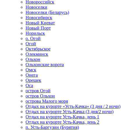
Новороссийск
Новоселки
Новоселки (Беларусь)
Новосибирск
Новый Киеват
Новый Порт
Норильск
о. Огой
Огой
Октябрьское
Олекминск
Ольхон
Ольхонские ворота
Омск
Онега
Орешек
Оса
остров Огой
остров Ольхон
острова Малого моря
Отдых на курорте «Усть-Качка» (3 дня / 2 ночи)
Отдых на курорте Усть-Качка (3 дня/2 ночи)
Отдых на курорте Усть-Качка, день 1
Отдых на курорте Усть-Качка, день 2
п. Усть-Баргузин (Бурятия)