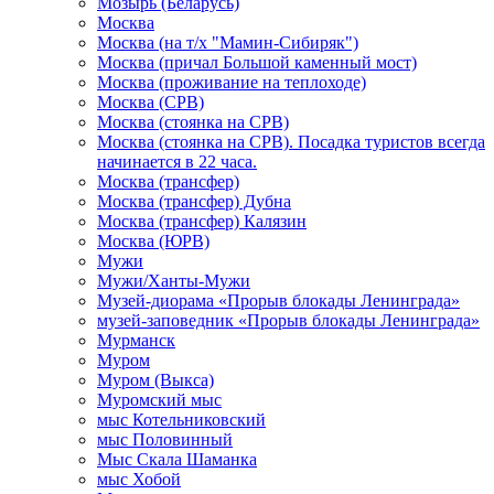
Мозырь (Беларусь)
Москва
Москва (на т/х "Мамин-Сибиряк")
Москва (причал Большой каменный мост)
Москва (проживание на теплоходе)
Москва (СРВ)
Москва (стоянка на СРВ)
Москва (стоянка на СРВ). Посадка туристов всегда
начинается в 22 часа.
Москва (трансфер)
Москва (трансфер) Дубна
Москва (трансфер) Калязин
Москва (ЮРВ)
Мужи
Мужи/Ханты-Мужи
Музей-диорама «Прорыв блокады Ленинграда»
музей-заповедник «Прорыв блокады Ленинграда»
Мурманск
Муром
Муром (Выкса)
Муромский мыс
мыс Котельниковский
мыс Половинный
Мыс Скала Шаманка
мыс Хобой