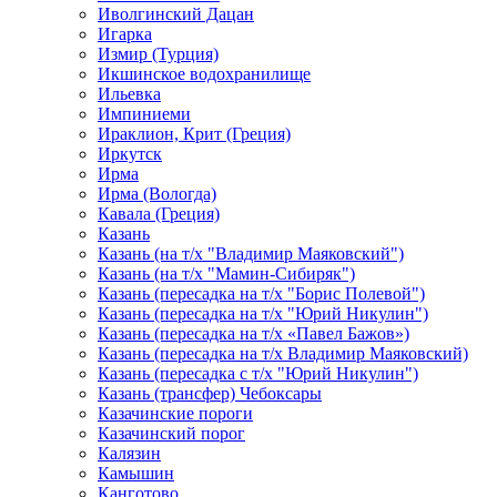
Иволгинский Дацан
Игарка
Измир (Турция)
Икшинское водохранилище
Ильевка
Импиниеми
Ираклион, Крит (Греция)
Иркутск
Ирма
Ирма (Вологда)
Кавала (Греция)
Казань
Казань (на т/х "Владимир Маяковский")
Казань (на т/х "Мамин-Сибиряк")
Казань (пересадка на т/х "Борис Полевой")
Казань (пересадка на т/х "Юрий Никулин")
Казань (пересадка на т/х «Павел Бажов»)
Казань (пересадка на т/х Владимир Маяковский)
Казань (пересадка с т/х "Юрий Никулин")
Казань (трансфер) Чебоксары
Казачинские пороги
Казачинский порог
Калязин
Камышин
Канготово