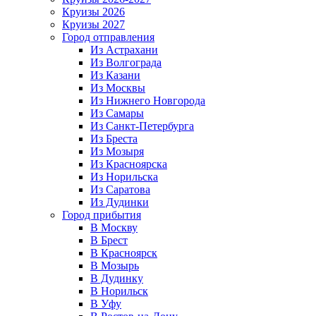
Круизы 2026
Круизы 2027
Город отправления
Из Астрахани
Из Волгограда
Из Казани
Из Москвы
Из Нижнего Новгорода
Из Самары
Из Санкт-Петербурга
Из Бреста
Из Мозыря
Из Красноярска
Из Норильска
Из Саратова
Из Дудинки
Город прибытия
В Москву
В Брест
В Красноярск
В Мозырь
В Дудинку
В Норильск
В Уфу