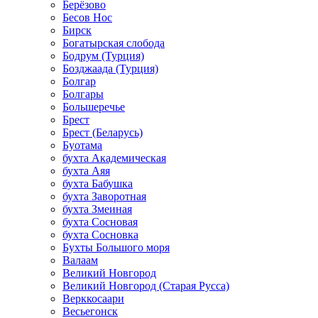
Берёзово
Бесов Нос
Бирск
Богатырская слобода
Бодрум (Турция)
Бозджаада (Турция)
Болгар
Болгары
Большеречье
Брест
Брест (Беларусь)
Буотама
бухта Академическая
бухта Аяя
бухта Бабушка
бухта Заворотная
бухта Змеиная
бухта Сосновая
бухта Сосновка
Бухты Большого моря
Валаам
Великий Новгород
Великий Новгород (Старая Русса)
Верккосаари
Весьегонск