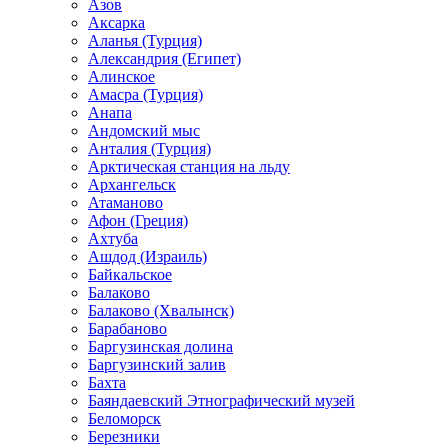
Азов
Аксарка
Аланья (Турция)
Александрия (Египет)
Алинское
Амасра (Турция)
Анапа
Андомский мыс
Анталия (Турция)
Арктическая станция на льду
Архангельск
Атаманово
Афон (Греция)
Ахтуба
Ашдод (Израиль)
Байкальское
Балаково
Балаково (Хвалынск)
Барабаново
Баргузинская долина
Баргузинский залив
Бахта
Баяндаевский Этнографический музей
Беломорск
Березники