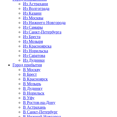
Из Астрахани
Из Волгограда
Из Казани
Из Москвы
Из Нижнего Новгорода
Из Самары
Из Санкт-Петербурга
Из Бреста
Из Мозыря
Из Красноярска
Из Норильска
Из Саратова
Из Дудинки
Город прибытия
В Москву
В Брест
В Красноярск
В Мозырь
В Дудинку
В Норильск
В Уфу
В Ростов-на-Дону
В Астрахань
В Санкт-Петербург
В Нижний Новгород