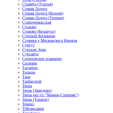
Стамбул (Турция)
Старая Ладога
Старая Ладога (Волхов)
Старая Ладога (Тихвин)
Старочеркасская
Стахово
Стахово (Беларусь)
Степной Кочевник
Стоянка у Московского Кремля
Сургут
Сурские Зори
Сурхайте
Сценическое плавание
Сызрань
Таганрог
Тальцы
Тара
Тарбагатай
Тверь
Тверь (Завидово)
Тверь (на т/х "Мамин-Сибиряк")
Тверь (Торжок)
Тевриз
Тёйсянсаари