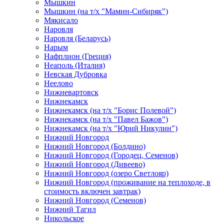
Мышкин
Мышкин (на т/х "Мамин-Сибиряк")
Мякисало
Наровля
Наровля (Беларусь)
Нарым
Нафплион (Греция)
Неаполь (Италия)
Невская Дубровка
Неелово
Нижневартовск
Нижнекамск
Нижнекамск (на т/х "Борис Полевой")
Нижнекамск (на т/х "Павел Бажов")
Нижнекамск (на т/х "Юрий Никулин")
Нижний Новгород
Нижний Новгород (Болдино)
Нижний Новгород (Городец, Семенов)
Нижний Новгород (Дивеево)
Нижний Новгород (озеро Светлояр)
Нижний Новгород (проживание на теплоходе, в
стоимость включен завтрак)
Нижний Новгород (Семенов)
Нижний Тагил
Никольское