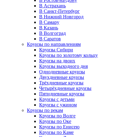
В Ростов-на-Дону
В Астрахань
В Санкт-Петербург
В Нижний Новгород
В Самару
В Казань
В Волгоград
В Саратов
Круизы по направлениям
Круизы Сибири
Круизы по золотому кольцу
Круизы на двоих
Круизы выходного дня
Однодневные круизы
Двухдневные круизы
Трёхдневные круизы
Четырёхдневные круизы
Пятидневные круизы
Круизы с детьми
Круизы с ужином
Круизы по рекам
Круизы по Волге
Круизы по Оке
Круизы по Енисею
Круизы по Каме