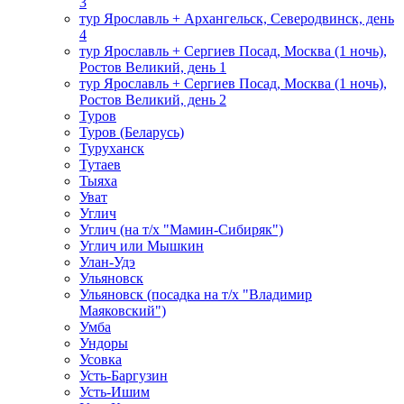
3
тур Ярославль + Архангельск, Северодвинск, день
4
тур Ярославль + Сергиев Посад, Москва (1 ночь),
Ростов Великий, день 1
тур Ярославль + Сергиев Посад, Москва (1 ночь),
Ростов Великий, день 2
Туров
Туров (Беларусь)
Туруханск
Тутаев
Тыяха
Уват
Углич
Углич (на т/х "Мамин-Сибиряк")
Углич или Мышкин
Улан-Удэ
Ульяновск
Ульяновск (посадка на т/х "Владимир
Маяковский")
Умба
Ундоры
Усовка
Усть-Баргузин
Усть-Ишим