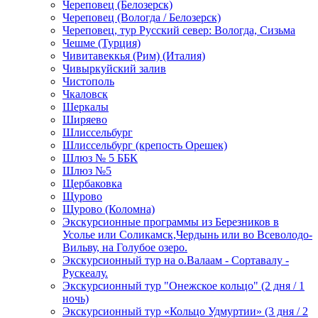
Череповец (Белозерск)
Череповец (Вологда / Белозерск)
Череповец, тур Русский север: Вологда, Сизьма
Чешме (Турция)
Чивитавеккья (Рим) (Италия)
Чивыркуйский залив
Чистополь
Чкаловск
Шеркалы
Ширяево
Шлиссельбург
Шлиссельбург (крепость Орешек)
Шлюз № 5 ББК
Шлюз №5
Щербаковка
Щурово
Щурово (Коломна)
Экскурсионные программы из Березников в
Усолье или Соликамск,Чердынь или во Всеволодо-
Вильву, на Голубое озеро.
Экскурсионный тур на о.Валаам - Сортавалу -
Рускеалу.
Экскурсионный тур "Онежское кольцо" (2 дня / 1
ночь)
Экскурсионный тур «Кольцо Удмуртии» (3 дня / 2