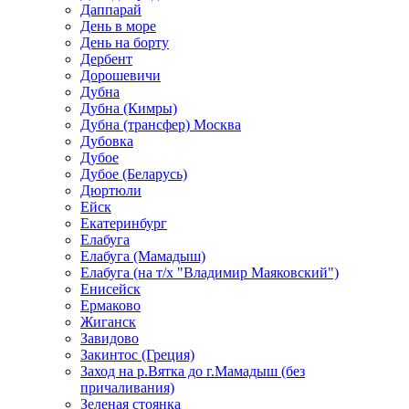
Даппарай
День в море
День на борту
Дербент
Дорошевичи
Дубна
Дубна (Кимры)
Дубна (трансфер) Москва
Дубовка
Дубое
Дубое (Беларусь)
Дюртюли
Ейск
Екатеринбург
Елабуга
Елабуга (Мамадыш)
Елабуга (на т/х "Владимир Маяковский")
Енисейск
Ермаково
Жиганск
Завидово
Закинтос (Греция)
Заход на р.Вятка до г.Мамадыш (без
причаливания)
Зеленая стоянка