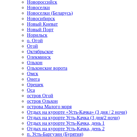
Новороссийск
Новоселки
Новоселки (Беларусь)
Новосибирск
Новый Киеват
Новый Порт
Норильск
о. Огой
Огой
Октябрьское
Олекминск
Ольхон
Ольхонские ворота
Омск
Онега
Орешек
Оса
остров Огой
остров Ольхон
острова Малого моря
Отдых на курорте «Усть-Качка» (3 дня / 2 ночи)
Отдых на курорте Усть-Качка (3 дня/2 ночи)
Отдых на курорте Усть-Качка, день 1
Отдых на курорте Усть-Качка, день 2
п. Усть-Баргузин (Бурятия)