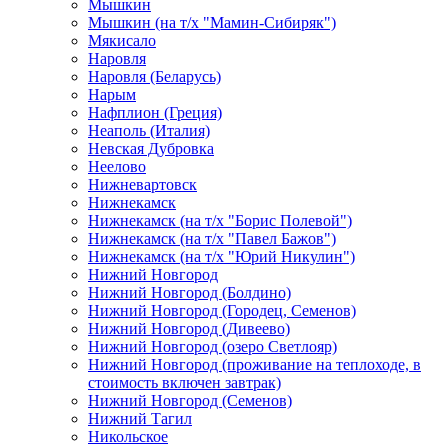
Мышкин
Мышкин (на т/х "Мамин-Сибиряк")
Мякисало
Наровля
Наровля (Беларусь)
Нарым
Нафплион (Греция)
Неаполь (Италия)
Невская Дубровка
Неелово
Нижневартовск
Нижнекамск
Нижнекамск (на т/х "Борис Полевой")
Нижнекамск (на т/х "Павел Бажов")
Нижнекамск (на т/х "Юрий Никулин")
Нижний Новгород
Нижний Новгород (Болдино)
Нижний Новгород (Городец, Семенов)
Нижний Новгород (Дивеево)
Нижний Новгород (озеро Светлояр)
Нижний Новгород (проживание на теплоходе, в
стоимость включен завтрак)
Нижний Новгород (Семенов)
Нижний Тагил
Никольское