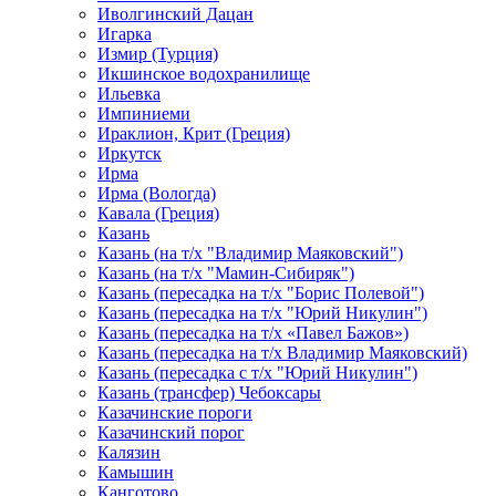
Иволгинский Дацан
Игарка
Измир (Турция)
Икшинское водохранилище
Ильевка
Импиниеми
Ираклион, Крит (Греция)
Иркутск
Ирма
Ирма (Вологда)
Кавала (Греция)
Казань
Казань (на т/х "Владимир Маяковский")
Казань (на т/х "Мамин-Сибиряк")
Казань (пересадка на т/х "Борис Полевой")
Казань (пересадка на т/х "Юрий Никулин")
Казань (пересадка на т/х «Павел Бажов»)
Казань (пересадка на т/х Владимир Маяковский)
Казань (пересадка с т/х "Юрий Никулин")
Казань (трансфер) Чебоксары
Казачинские пороги
Казачинский порог
Калязин
Камышин
Канготово