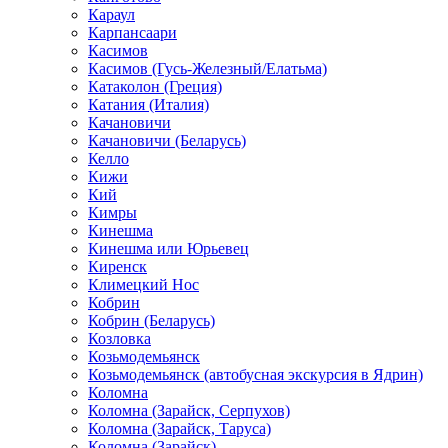
Караул
Карпансаари
Касимов
Касимов (Гусь-Железный/Елатьма)
Катаколон (Греция)
Катания (Италия)
Качановичи
Качановичи (Беларусь)
Келло
Кижи
Кий
Кимры
Кинешма
Кинешма или Юрьевец
Киренск
Климецкий Нос
Кобрин
Кобрин (Беларусь)
Козловка
Козьмодемьянск
Козьмодемьянск (автобусная экскурсия в Ядрин)
Коломна
Коломна (Зарайск, Серпухов)
Коломна (Зарайск, Таруса)
Коломна (Зарайск)