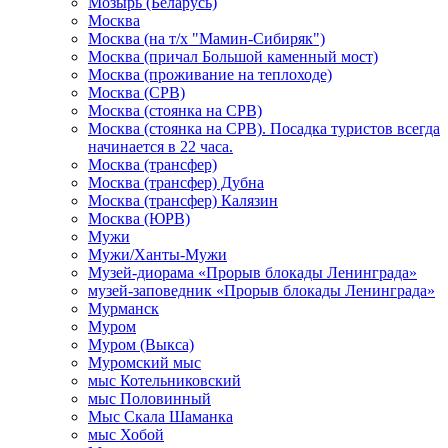
Мозырь (Беларусь)
Москва
Москва (на т/х "Мамин-Сибиряк")
Москва (причал Большой каменный мост)
Москва (проживание на теплоходе)
Москва (СРВ)
Москва (стоянка на СРВ)
Москва (стоянка на СРВ). Посадка туристов всегда
начинается в 22 часа.
Москва (трансфер)
Москва (трансфер) Дубна
Москва (трансфер) Калязин
Москва (ЮРВ)
Мужи
Мужи/Ханты-Мужи
Музей-диорама «Прорыв блокады Ленинграда»
музей-заповедник «Прорыв блокады Ленинграда»
Мурманск
Муром
Муром (Выкса)
Муромский мыс
мыс Котельниковский
мыс Половинный
Мыс Скала Шаманка
мыс Хобой