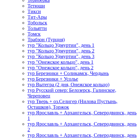
Териберка
Тетюши
Тикси
Тит-Ары
Тобольск
Тольятти
Томск
Трабзон (Турция)
тур "Кольцо Удмуртии", день 1
тур "Кольцо Удмуртии", день 2
тур "Кольцо Удмуртии", день 3
тур "Онежское кольцо", день 1
тур "Онежское кольцо", день 2
тур Березники + Соликамск, Чердынь
тур Березники + Усолье
тур Вытегра (2 дня, Онежское кольцо)
тур Русский север: Белозерск, Галинское,
Череповец
тур Тверь + оз.Селигер (Нилова Пустынь,
Осташков), Торжок
тур Ярославль + Архангельск, Северодвинск, день
1
тур Ярославль + Архангельск, Северодвинск, день
2
тур Ярославль + Архангельск, Северодвинск, день