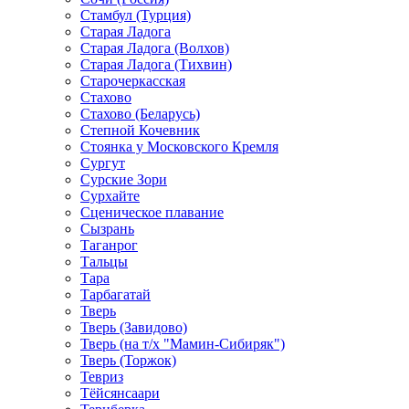
Стамбул (Турция)
Старая Ладога
Старая Ладога (Волхов)
Старая Ладога (Тихвин)
Старочеркасская
Стахово
Стахово (Беларусь)
Степной Кочевник
Стоянка у Московского Кремля
Сургут
Сурские Зори
Сурхайте
Сценическое плавание
Сызрань
Таганрог
Тальцы
Тара
Тарбагатай
Тверь
Тверь (Завидово)
Тверь (на т/х "Мамин-Сибиряк")
Тверь (Торжок)
Тевриз
Тёйсянсаари