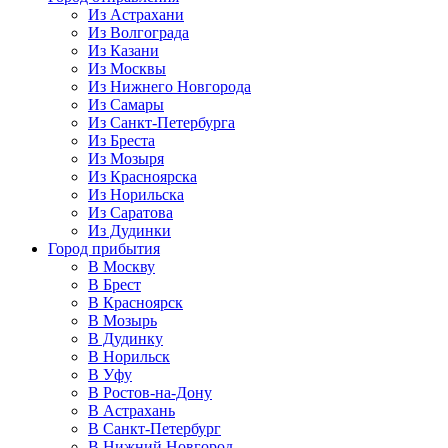
Из Астрахани
Из Волгограда
Из Казани
Из Москвы
Из Нижнего Новгорода
Из Самары
Из Санкт-Петербурга
Из Бреста
Из Мозыря
Из Красноярска
Из Норильска
Из Саратова
Из Дудинки
Город прибытия
В Москву
В Брест
В Красноярск
В Мозырь
В Дудинку
В Норильск
В Уфу
В Ростов-на-Дону
В Астрахань
В Санкт-Петербург
В Нижний Новгород