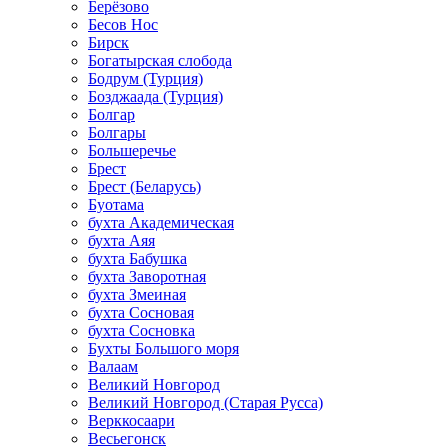
Берёзово
Бесов Нос
Бирск
Богатырская слобода
Бодрум (Турция)
Бозджаада (Турция)
Болгар
Болгары
Большеречье
Брест
Брест (Беларусь)
Буотама
бухта Академическая
бухта Аяя
бухта Бабушка
бухта Заворотная
бухта Змеиная
бухта Сосновая
бухта Сосновка
Бухты Большого моря
Валаам
Великий Новгород
Великий Новгород (Старая Русса)
Верккосаари
Весьегонск