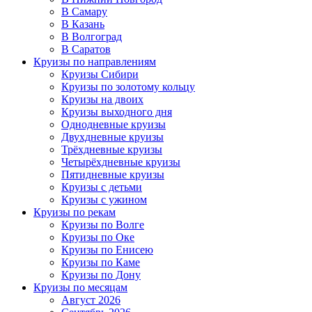
В Самару
В Казань
В Волгоград
В Саратов
Круизы по направлениям
Круизы Сибири
Круизы по золотому кольцу
Круизы на двоих
Круизы выходного дня
Однодневные круизы
Двухдневные круизы
Трёхдневные круизы
Четырёхдневные круизы
Пятидневные круизы
Круизы с детьми
Круизы с ужином
Круизы по рекам
Круизы по Волге
Круизы по Оке
Круизы по Енисею
Круизы по Каме
Круизы по Дону
Круизы по месяцам
Август 2026