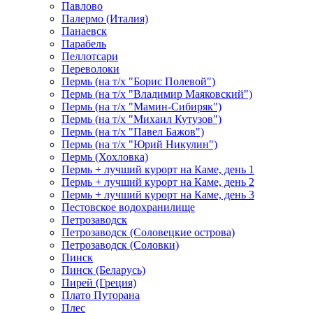
Павлово
Палермо (Италия)
Панаевск
Парабель
Пеллотсари
Переволоки
Пермь (на т/х "Борис Полевой")
Пермь (на т/х "Владимир Маяковский")
Пермь (на т/х "Мамин-Сибиряк")
Пермь (на т/х "Михаил Кутузов")
Пермь (на т/х "Павел Бажов")
Пермь (на т/х "Юрий Никулин")
Пермь (Хохловка)
Пермь + лучший курорт на Каме, день 1
Пермь + лучший курорт на Каме, день 2
Пермь + лучший курорт на Каме, день 3
Пестовское водохранилище
Петрозаводск
Петрозаводск (Соловецкие острова)
Петрозаводск (Соловки)
Пинск
Пинск (Беларусь)
Пирей (Греция)
Плато Путорана
Плес