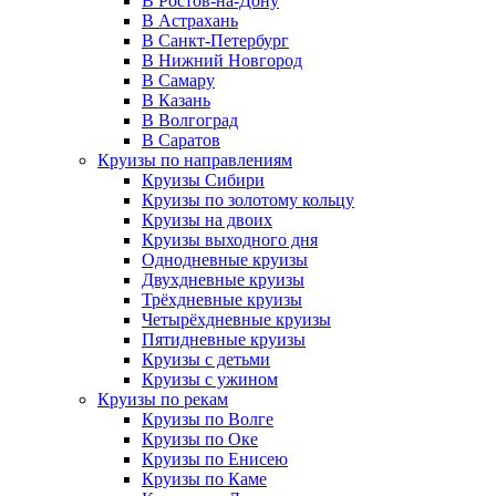
В Ростов-на-Дону
В Астрахань
В Санкт-Петербург
В Нижний Новгород
В Самару
В Казань
В Волгоград
В Саратов
Круизы по направлениям
Круизы Сибири
Круизы по золотому кольцу
Круизы на двоих
Круизы выходного дня
Однодневные круизы
Двухдневные круизы
Трёхдневные круизы
Четырёхдневные круизы
Пятидневные круизы
Круизы с детьми
Круизы с ужином
Круизы по рекам
Круизы по Волге
Круизы по Оке
Круизы по Енисею
Круизы по Каме