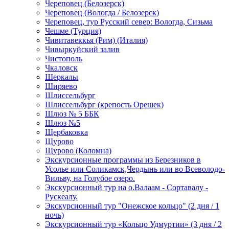
Череповец (Белозерск)
Череповец (Вологда / Белозерск)
Череповец, тур Русский север: Вологда, Сизьма
Чешме (Турция)
Чивитавеккья (Рим) (Италия)
Чивыркуйский залив
Чистополь
Чкаловск
Шеркалы
Ширяево
Шлиссельбург
Шлиссельбург (крепость Орешек)
Шлюз № 5 ББК
Шлюз №5
Щербаковка
Щурово
Щурово (Коломна)
Экскурсионные программы из Березников в
Усолье или Соликамск,Чердынь или во Всеволодо-
Вильву, на Голубое озеро.
Экскурсионный тур на о.Валаам - Сортавалу -
Рускеалу.
Экскурсионный тур "Онежское кольцо" (2 дня / 1
ночь)
Экскурсионный тур «Кольцо Удмуртии» (3 дня / 2