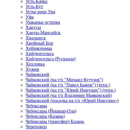
Усть-Качка
Усть-Кут
Устье реки Ура
Уфа
Ушканьи острова
Хакусы
Ханты-Мансийск
Хвалынск
Хвойный Бор
Хейнясенмаа
Хийденсельга
Хийденсельга (Рускеала)
Хохловка
Хужир
Чайковский
Чайковский (на т/х "Михаил Кутузов")
Чайковский (на т/х "Павел Бажов") (техн.)
Чайковский (на т/х "Юрий Никулин") (техн.)
Чайковский (на т/х Владимир Маяковский)
Чайковский (посадка на т/х «Юрий Никулин»)
Чебоксары
Чебоксары (Йошкар-Ола)
Чебоксары (Казань)
Чебоксары (трансфер) Казань
Череповец