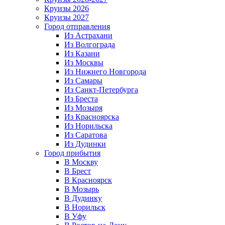
Круизы 2026
Круизы 2027
Город отправления
Из Астрахани
Из Волгограда
Из Казани
Из Москвы
Из Нижнего Новгорода
Из Самары
Из Санкт-Петербурга
Из Бреста
Из Мозыря
Из Красноярска
Из Норильска
Из Саратова
Из Дудинки
Город прибытия
В Москву
В Брест
В Красноярск
В Мозырь
В Дудинку
В Норильск
В Уфу