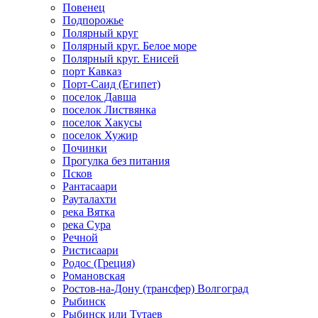
Повенец
Подпорожье
Полярный круг
Полярный круг. Белое море
Полярный круг. Енисей
порт Кавказ
Порт-Саид (Египет)
поселок Давша
поселок Листвянка
поселок Хакусы
поселок Хужир
Починки
Прогулка без питания
Псков
Рантасаари
Рауталахти
река Вятка
река Сура
Речной
Ристисаари
Родос (Греция)
Романовская
Ростов-на-Дону (трансфер) Волгоград
Рыбинск
Рыбинск или Тутаев