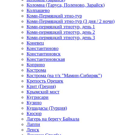
Коломна (Таруса, Поленово, Зарайск)
Колпашево
Коми-Пермяцкий этно-тур
Коми-Пермяцкий этно-тур (3 дня / 2 ночи)
Коми-пермяцкий этнотур, день 1
Коми-пермяцкий этнотур, день 2
Коми-пермяцкий этнотур, день 3
Коневец
Константиново
Константиновск
Константиновская
Коприно
Кострома
Кострома (на т/х "Мамин-Сибиряк")
Крепость Орешек
Крит (Греция)
Крымский мост
Кугрисари
Кузино
Кушадасы (Турция)
Кюсюр
Лагерь на берегу Байкала
Лаппи
Ленск