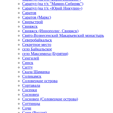
Сарапул (на т/х "Мамин-Сибиряк")
Сарапул (на т/х «Юрий Никулин»)
Саратов
Саратов (Маркс)
Свирьстрой
Свияжск
Свияжск (Иннополис, Свияжск)
Свято-Вознесенский Макарьевский монастырь
Северобайкальск
Секретное место
село Байкальское
село Максимиха (Бурятия)
Сенгилей
Синск
Ситту
Скала Шаманка
Соликамск
Соловецкие острова
Сортавала
Сосенки
Сосновец
Сосновец (Соловецкие острова)
Соттинцы
Сочи
Сочи (Россия)