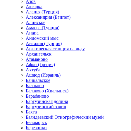
Азов
Аксарка
Аланья (Турция)
Александрия (Египет)
Алинское
Амасра (Турция)
Анапа
Андомский мыс
Анталия (Турция)
Арктическая станция на льду
Архангельск
Атаманово
Афон (Греция)
Ахтуба
Ашдод (Израиль)
Байкальское
Балаково
Балаково (Хвалынск)
Барабаново
Баргузинская долина
Баргузинский залив
Бахта
Баяндаевский Этнографический музей
Беломорск
Березники