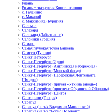
Рязань
Рязань + экскурсия Константиново
с. Галанино
с. Макарий
с. Максимиха (Бурятия)
Салемал
Салехард
Салехард (Лабытнанги)
Салоники (Греция)
Самара
Самая глубокая точка Байкала
Самсун (Турция)
Санкт Петербург
Санкт-Петербург (2 дня)
Санкт-Петербург (Английская набережная)
Санкт-Петербург (Морской фасад)
Санкт-Петербург (Набережная Лейтенанта
Шмидта)
Санкт-Петербург (причал «Уткина заводь»)
Санкт-Петербург (проспект Обуховской Обороны)
Санкт-Петербург (Центр)
Санторини (Греция)
Сарапул
Сарапул (на т/х Владимир Маяковский)
Сарапул (на т/х "Борис Полевой")