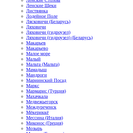
Ленские Столбы
Ленские Щеки
Листвянка
Лодейное Поле
Лясковичи (Беларусь)
Ляховичи
Ляховичи (гидроузел)
Ляховичи (гидроузел) (Беларусь)
Макарьев
Макарьево
Малое море
Малый
Мальта (Мальта)
Мамадыш
Мандроги
Мариинский Посад
Маркс
Мармарис (Турция)
Махачкала
Медвежьегорск
Междуреченск
Мёкериккё
Мессина (Италия)
Миконос (Греция)
Мозырь