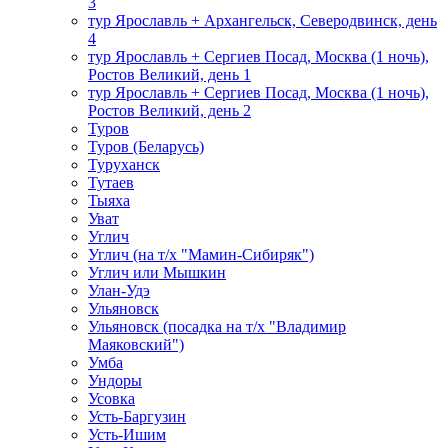
3
тур Ярославль + Архангельск, Северодвинск, день
4
тур Ярославль + Сергиев Посад, Москва (1 ночь),
Ростов Великий, день 1
тур Ярославль + Сергиев Посад, Москва (1 ночь),
Ростов Великий, день 2
Туров
Туров (Беларусь)
Туруханск
Тутаев
Тыяха
Уват
Углич
Углич (на т/х "Мамин-Сибиряк")
Углич или Мышкин
Улан-Удэ
Ульяновск
Ульяновск (посадка на т/х "Владимир
Маяковский")
Умба
Ундоры
Усовка
Усть-Баргузин
Усть-Ишим