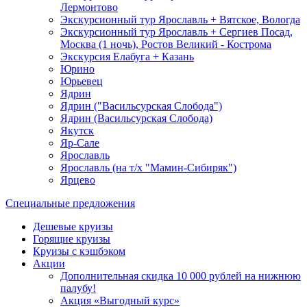
Лермонтово
Экскурсионный тур Ярославль + Вятское, Вологда
Экскурсионный тур Ярославль + Сергиев Посад,
Москва (1 ночь), Ростов Великий - Кострома
Экскурсия Елабуга + Казань
Юрино
Юрьевец
Ядрин
Ядрин ("Васильсурская Слобода")
Ядрин (Васильсурская Слобода)
Якутск
Яр-Сале
Ярославль
Ярославль (на т/х "Мамин-Сибиряк")
Ярцево
Специальные предложения
Дешевые круизы
Горящие круизы
Круизы с кэшбэком
Акции
Дополнительная скидка 10 000 рублей на нижнюю
палубу!
Акция «Выгодный курс»