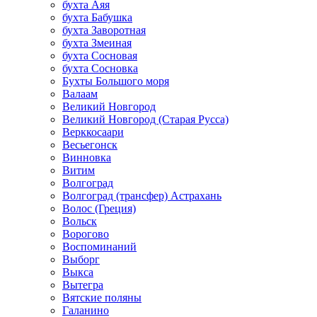
бухта Аяя
бухта Бабушка
бухта Заворотная
бухта Змеиная
бухта Сосновая
бухта Сосновка
Бухты Большого моря
Валаам
Великий Новгород
Великий Новгород (Старая Русса)
Верккосаари
Весьегонск
Винновка
Витим
Волгоград
Волгоград (трансфер) Астрахань
Волос (Греция)
Вольск
Ворогово
Воспоминаний
Выборг
Выкса
Вытегра
Вятские поляны
Галанино