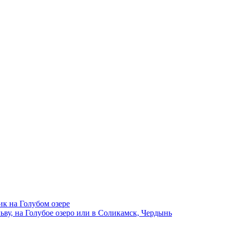
ик на Голубом озере
ву, на Голубое озеро или в Соликамск, Чердынь