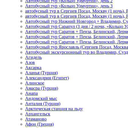
Автобусный тур «Кольцо Удмуртии», день 2
Автобусный тур «Кольцо Удмуртии», день 3
автобусный тур в Сергиев Посад, Москву (1 ночь), 
автобусный тур в Сергиев Посад, Москву (1 ночь), 
Автобусный тур Нижний Новгород + Владимир, Су
Автобусный тур Сарапул (3 дня / 2 ночи, «Кольцо 
Автобусный тур Саратов + Пенза, Белинский, Лермо
Автобусный тур Саратов + Пенза, Белинский, Лермо
Автобусный тур Саратов + Пенза, Белинский, Лермо
Автобусный тур Ярославль (Сергиев Посад, Москва 
Автобусный экскурсионный тур во Владимир, Сузд
Агидель
Азов
Аксарка
Аланья (Турция)
Александрия (Египет)
Алинское
Амасра (Турция)
Анапа
Андомский мыс
Анталия (Турция)
Арктическая станция на льду
Архангельск
Атаманово
Афон (Греция)