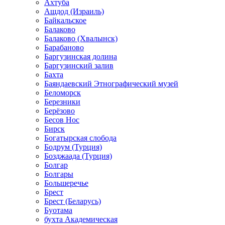
Ахтуба
Ашдод (Израиль)
Байкальское
Балаково
Балаково (Хвалынск)
Барабаново
Баргузинская долина
Баргузинский залив
Бахта
Баяндаевский Этнографический музей
Беломорск
Березники
Берёзово
Бесов Нос
Бирск
Богатырская слобода
Бодрум (Турция)
Бозджаада (Турция)
Болгар
Болгары
Большеречье
Брест
Брест (Беларусь)
Буотама
бухта Академическая