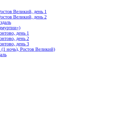
Ростов Великий, день 1
Ростов Великий, день 2
здаль
Удмуртии»)
нтово, день 1
нтово, день 2
нтово, день 3
(1 ночь), Ростов Великий)
аль