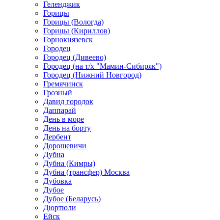
Геленджик
Горицы
Горицы (Вологда)
Горицы (Кириллов)
Горнокнязевск
Городец
Городец (Дивеево)
Городец (на т/х "Мамин-Сибиряк")
Городец (Нижний Новгород)
Гремячинск
Грозный
Давид городок
Даппарай
День в море
День на борту
Дербент
Дорошевичи
Дубна
Дубна (Кимры)
Дубна (трансфер) Москва
Дубовка
Дубое
Дубое (Беларусь)
Дюртюли
Ейск