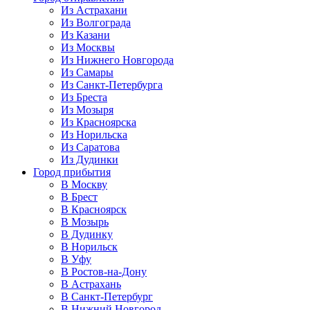
Из Астрахани
Из Волгограда
Из Казани
Из Москвы
Из Нижнего Новгорода
Из Самары
Из Санкт-Петербурга
Из Бреста
Из Мозыря
Из Красноярска
Из Норильска
Из Саратова
Из Дудинки
Город прибытия
В Москву
В Брест
В Красноярск
В Мозырь
В Дудинку
В Норильск
В Уфу
В Ростов-на-Дону
В Астрахань
В Санкт-Петербург
В Нижний Новгород