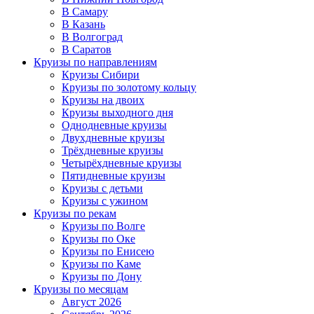
В Самару
В Казань
В Волгоград
В Саратов
Круизы по направлениям
Круизы Сибири
Круизы по золотому кольцу
Круизы на двоих
Круизы выходного дня
Однодневные круизы
Двухдневные круизы
Трёхдневные круизы
Четырёхдневные круизы
Пятидневные круизы
Круизы с детьми
Круизы с ужином
Круизы по рекам
Круизы по Волге
Круизы по Оке
Круизы по Енисею
Круизы по Каме
Круизы по Дону
Круизы по месяцам
Август 2026