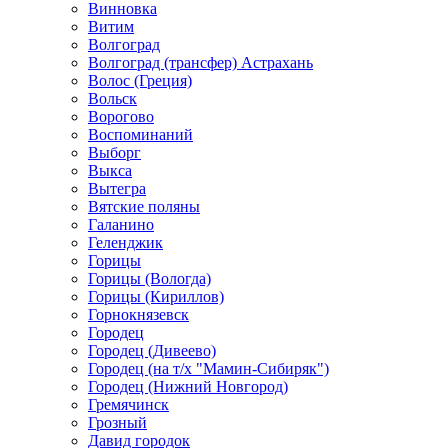
Винновка
Витим
Волгоград
Волгоград (трансфер) Астрахань
Волос (Греция)
Вольск
Ворогово
Воспоминаний
Выборг
Выкса
Вытегра
Вятские поляны
Галанино
Геленджик
Горицы
Горицы (Вологда)
Горицы (Кириллов)
Горнокнязевск
Городец
Городец (Дивеево)
Городец (на т/х "Мамин-Сибиряк")
Городец (Нижний Новгород)
Гремячинск
Грозный
Давид городок