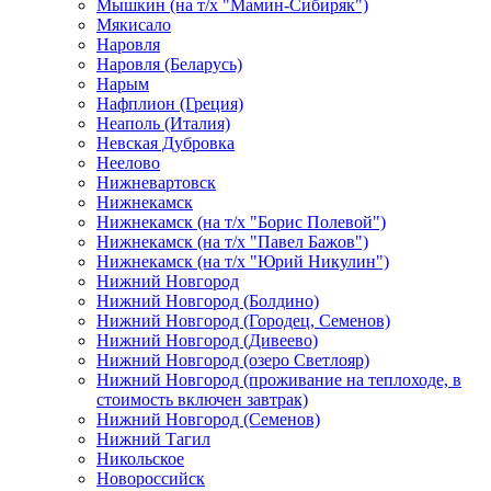
Мышкин (на т/х "Мамин-Сибиряк")
Мякисало
Наровля
Наровля (Беларусь)
Нарым
Нафплион (Греция)
Неаполь (Италия)
Невская Дубровка
Неелово
Нижневартовск
Нижнекамск
Нижнекамск (на т/х "Борис Полевой")
Нижнекамск (на т/х "Павел Бажов")
Нижнекамск (на т/х "Юрий Никулин")
Нижний Новгород
Нижний Новгород (Болдино)
Нижний Новгород (Городец, Семенов)
Нижний Новгород (Дивеево)
Нижний Новгород (озеро Светлояр)
Нижний Новгород (проживание на теплоходе, в
стоимость включен завтрак)
Нижний Новгород (Семенов)
Нижний Тагил
Никольское
Новороссийск