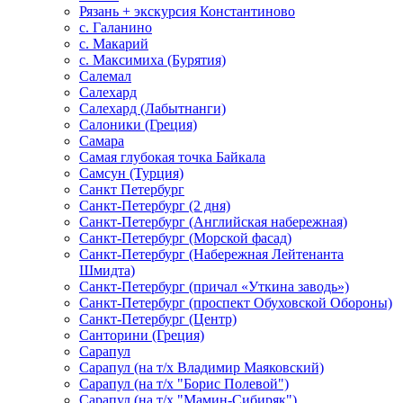
Рязань + экскурсия Константиново
с. Галанино
с. Макарий
с. Максимиха (Бурятия)
Салемал
Салехард
Салехард (Лабытнанги)
Салоники (Греция)
Самара
Самая глубокая точка Байкала
Самсун (Турция)
Санкт Петербург
Санкт-Петербург (2 дня)
Санкт-Петербург (Английская набережная)
Санкт-Петербург (Морской фасад)
Санкт-Петербург (Набережная Лейтенанта
Шмидта)
Санкт-Петербург (причал «Уткина заводь»)
Санкт-Петербург (проспект Обуховской Обороны)
Санкт-Петербург (Центр)
Санторини (Греция)
Сарапул
Сарапул (на т/х Владимир Маяковский)
Сарапул (на т/х "Борис Полевой")
Сарапул (на т/х "Мамин-Сибиряк")