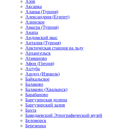
Азов
Аксарка
Аланья (Турция)
Александрия (Египет)
Алинское
Амасра (Турция)
Анапа
Андомский мыс
Анталия (Турция)
Арктическая станция на льду
Архангельск
Атаманово
Афон (Греция)
Ахтуба
Ашдод (Израиль)
Байкальское
Балаково
Балаково (Хвалынск)
Барабаново
Баргузинская долина
Баргузинский залив
Бахта
Баяндаевский Этнографический музей
Беломорск
Березники