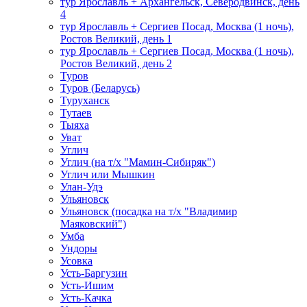
тур Ярославль + Архангельск, Северодвинск, день
4
тур Ярославль + Сергиев Посад, Москва (1 ночь),
Ростов Великий, день 1
тур Ярославль + Сергиев Посад, Москва (1 ночь),
Ростов Великий, день 2
Туров
Туров (Беларусь)
Туруханск
Тутаев
Тыяха
Уват
Углич
Углич (на т/х "Мамин-Сибиряк")
Углич или Мышкин
Улан-Удэ
Ульяновск
Ульяновск (посадка на т/х "Владимир
Маяковский")
Умба
Ундоры
Усовка
Усть-Баргузин
Усть-Ишим
Усть-Качка