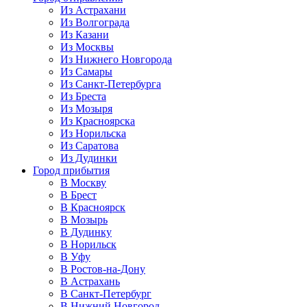
Из Астрахани
Из Волгограда
Из Казани
Из Москвы
Из Нижнего Новгорода
Из Самары
Из Санкт-Петербурга
Из Бреста
Из Мозыря
Из Красноярска
Из Норильска
Из Саратова
Из Дудинки
Город прибытия
В Москву
В Брест
В Красноярск
В Мозырь
В Дудинку
В Норильск
В Уфу
В Ростов-на-Дону
В Астрахань
В Санкт-Петербург
В Нижний Новгород