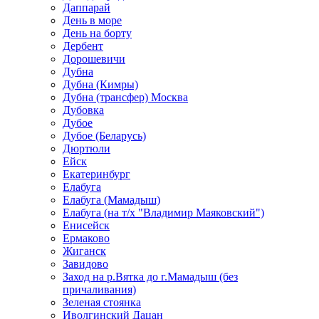
Даппарай
День в море
День на борту
Дербент
Дорошевичи
Дубна
Дубна (Кимры)
Дубна (трансфер) Москва
Дубовка
Дубое
Дубое (Беларусь)
Дюртюли
Ейск
Екатеринбург
Елабуга
Елабуга (Мамадыш)
Елабуга (на т/х "Владимир Маяковский")
Енисейск
Ермаково
Жиганск
Завидово
Заход на р.Вятка до г.Мамадыш (без
причаливания)
Зеленая стоянка
Иволгинский Дацан