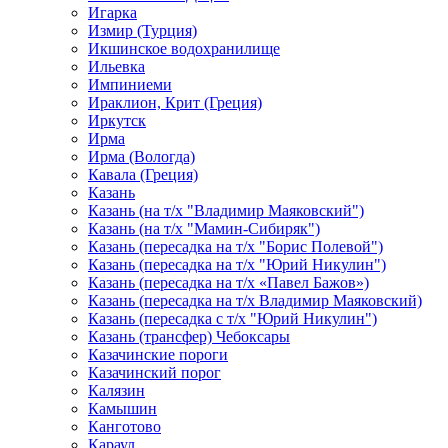
Игарка
Измир (Турция)
Икшинское водохранилище
Ильевка
Импиниеми
Ираклион, Крит (Греция)
Иркутск
Ирма
Ирма (Вологда)
Кавала (Греция)
Казань
Казань (на т/х "Владимир Маяковский")
Казань (на т/х "Мамин-Сибиряк")
Казань (пересадка на т/х "Борис Полевой")
Казань (пересадка на т/х "Юрий Никулин")
Казань (пересадка на т/х «Павел Бажов»)
Казань (пересадка на т/х Владимир Маяковский)
Казань (пересадка с т/х "Юрий Никулин")
Казань (трансфер) Чебоксары
Казачинские пороги
Казачинский порог
Калязин
Камышин
Канготово
Караул