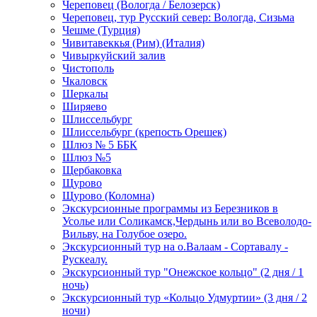
Череповец (Вологда / Белозерск)
Череповец, тур Русский север: Вологда, Сизьма
Чешме (Турция)
Чивитавеккья (Рим) (Италия)
Чивыркуйский залив
Чистополь
Чкаловск
Шеркалы
Ширяево
Шлиссельбург
Шлиссельбург (крепость Орешек)
Шлюз № 5 ББК
Шлюз №5
Щербаковка
Щурово
Щурово (Коломна)
Экскурсионные программы из Березников в
Усолье или Соликамск,Чердынь или во Всеволодо-
Вильву, на Голубое озеро.
Экскурсионный тур на о.Валаам - Сортавалу -
Рускеалу.
Экскурсионный тур "Онежское кольцо" (2 дня / 1
ночь)
Экскурсионный тур «Кольцо Удмуртии» (3 дня / 2
ночи)