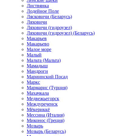
Ленские Щеки
Листвянка
Лодейное Поле
Лясковичи (Беларусь)
Ляховичи
Ляховичи (гидроузел)
Ляховичи (гидроузел) (Беларусь)
Макарьев
Макарьево
Малое море
Малый
Мальта (Мальта)
Мамадыш
Мандроги
Мариинский Посад
Маркс
Мармарис (Турция)
Махачкала
Медвежьегорск
Междуреченск
Мёкериккё
Мессина (Италия)
Миконос (Греция)
Мозырь
Мозырь (Беларусь)