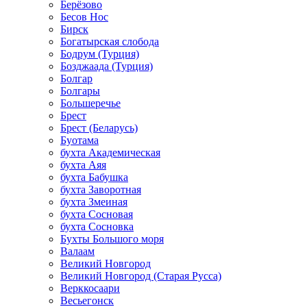
Берёзово
Бесов Нос
Бирск
Богатырская слобода
Бодрум (Турция)
Бозджаада (Турция)
Болгар
Болгары
Большеречье
Брест
Брест (Беларусь)
Буотама
бухта Академическая
бухта Аяя
бухта Бабушка
бухта Заворотная
бухта Змеиная
бухта Сосновая
бухта Сосновка
Бухты Большого моря
Валаам
Великий Новгород
Великий Новгород (Старая Русса)
Верккосаари
Весьегонск