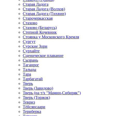
Старая Ладога
Старая Ладога (Волхов)
Старая Ладога (Тихвин)
Старочеркасская
Стахово
Стахово (Беларусь)
Степной Кочевник
Стоянка у Московского Кремля
Сургут
Сурские Зори
Сурхайте
Сценическое плавание
Сызрань
Таганрог
Тальцы
Тара
Тарбагатай
Тверь
Тверь (Завидово)
Тверь (на т/х "Мамин-Сибиряк")
Тверь (Торжок)
Тевриз
Тёйсянсаари
Териберка