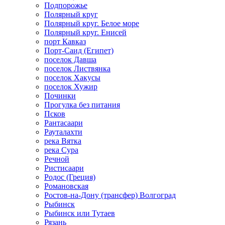
Подпорожье
Полярный круг
Полярный круг. Белое море
Полярный круг. Енисей
порт Кавказ
Порт-Саид (Египет)
поселок Давша
поселок Листвянка
поселок Хакусы
поселок Хужир
Починки
Прогулка без питания
Псков
Рантасаари
Рауталахти
река Вятка
река Сура
Речной
Ристисаари
Родос (Греция)
Романовская
Ростов-на-Дону (трансфер) Волгоград
Рыбинск
Рыбинск или Тутаев
Рязань