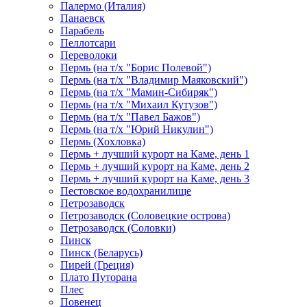
Палермо (Италия)
Панаевск
Парабель
Пеллотсари
Переволоки
Пермь (на т/х "Борис Полевой")
Пермь (на т/х "Владимир Маяковский")
Пермь (на т/х "Мамин-Сибиряк")
Пермь (на т/х "Михаил Кутузов")
Пермь (на т/х "Павел Бажов")
Пермь (на т/х "Юрий Никулин")
Пермь (Хохловка)
Пермь + лучший курорт на Каме, день 1
Пермь + лучший курорт на Каме, день 2
Пермь + лучший курорт на Каме, день 3
Пестовское водохранилище
Петрозаводск
Петрозаводск (Соловецкие острова)
Петрозаводск (Соловки)
Пинск
Пинск (Беларусь)
Пирей (Греция)
Плато Путорана
Плес
Повенец