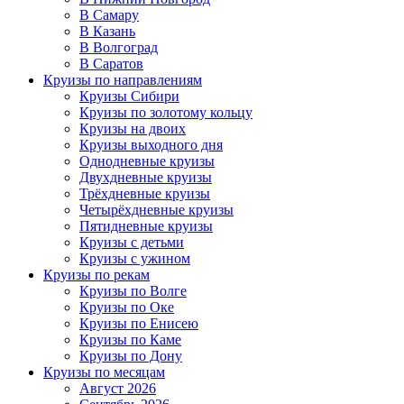
В Самару
В Казань
В Волгоград
В Саратов
Круизы по направлениям
Круизы Сибири
Круизы по золотому кольцу
Круизы на двоих
Круизы выходного дня
Однодневные круизы
Двухдневные круизы
Трёхдневные круизы
Четырёхдневные круизы
Пятидневные круизы
Круизы с детьми
Круизы с ужином
Круизы по рекам
Круизы по Волге
Круизы по Оке
Круизы по Енисею
Круизы по Каме
Круизы по Дону
Круизы по месяцам
Август 2026