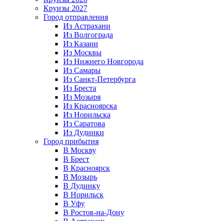
Круизы 2027
Город отправления
Из Астрахани
Из Волгограда
Из Казани
Из Москвы
Из Нижнего Новгорода
Из Самары
Из Санкт-Петербурга
Из Бреста
Из Мозыря
Из Красноярска
Из Норильска
Из Саратова
Из Дудинки
Город прибытия
В Москву
В Брест
В Красноярск
В Мозырь
В Дудинку
В Норильск
В Уфу
В Ростов-на-Дону