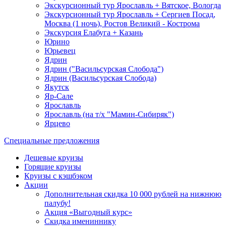
Экскурсионный тур Ярославль + Вятское, Вологда
Экскурсионный тур Ярославль + Сергиев Посад,
Москва (1 ночь), Ростов Великий - Кострома
Экскурсия Елабуга + Казань
Юрино
Юрьевец
Ядрин
Ядрин ("Васильсурская Слобода")
Ядрин (Васильсурская Слобода)
Якутск
Яр-Сале
Ярославль
Ярославль (на т/х "Мамин-Сибиряк")
Ярцево
Специальные предложения
Дешевые круизы
Горящие круизы
Круизы с кэшбэком
Акции
Дополнительная скидка 10 000 рублей на нижнюю
палубу!
Акция «Выгодный курс»
Скидка имениннику