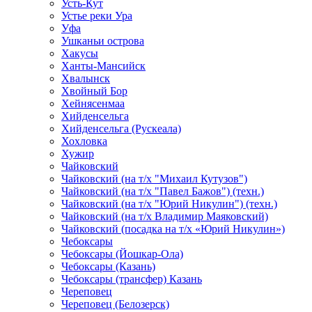
Усть-Кут
Устье реки Ура
Уфа
Ушканьи острова
Хакусы
Ханты-Мансийск
Хвалынск
Хвойный Бор
Хейнясенмаа
Хийденсельга
Хийденсельга (Рускеала)
Хохловка
Хужир
Чайковский
Чайковский (на т/х "Михаил Кутузов")
Чайковский (на т/х "Павел Бажов") (техн.)
Чайковский (на т/х "Юрий Никулин") (техн.)
Чайковский (на т/х Владимир Маяковский)
Чайковский (посадка на т/х «Юрий Никулин»)
Чебоксары
Чебоксары (Йошкар-Ола)
Чебоксары (Казань)
Чебоксары (трансфер) Казань
Череповец
Череповец (Белозерск)