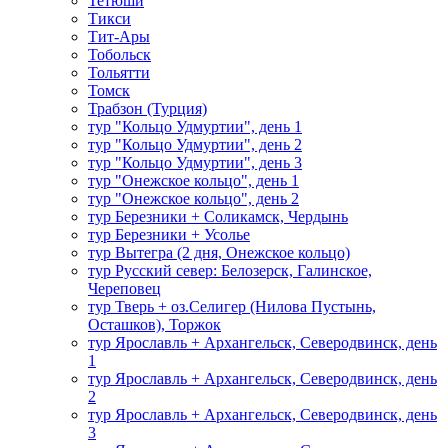
Тетюши
Тикси
Тит-Ары
Тобольск
Тольятти
Томск
Трабзон (Турция)
тур "Кольцо Удмуртии", день 1
тур "Кольцо Удмуртии", день 2
тур "Кольцо Удмуртии", день 3
тур "Онежское кольцо", день 1
тур "Онежское кольцо", день 2
тур Березники + Соликамск, Чердынь
тур Березники + Усолье
тур Вытегра (2 дня, Онежское кольцо)
тур Русский север: Белозерск, Галинское,
Череповец
тур Тверь + оз.Селигер (Нилова Пустынь,
Осташков), Торжок
тур Ярославль + Архангельск, Северодвинск, день
1
тур Ярославль + Архангельск, Северодвинск, день
2
тур Ярославль + Архангельск, Северодвинск, день
3