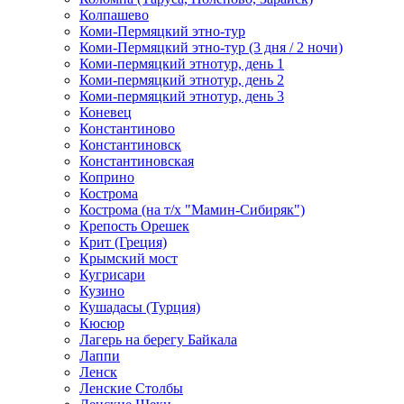
Колпашево
Коми-Пермяцкий этно-тур
Коми-Пермяцкий этно-тур (3 дня / 2 ночи)
Коми-пермяцкий этнотур, день 1
Коми-пермяцкий этнотур, день 2
Коми-пермяцкий этнотур, день 3
Коневец
Константиново
Константиновск
Константиновская
Коприно
Кострома
Кострома (на т/х "Мамин-Сибиряк")
Крепость Орешек
Крит (Греция)
Крымский мост
Кугрисари
Кузино
Кушадасы (Турция)
Кюсюр
Лагерь на берегу Байкала
Лаппи
Ленск
Ленские Столбы