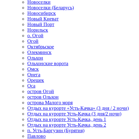
Новоселки
Новоселки (Беларусь)
Новосибирск
Новый Киеват
Новый Порт
Норильск
о. Огой
Огой
Октябрьское
Олекминск
Ольхон
Ольхонские ворота
Омск
Онега
Орешек
Оса
остров Огой
остров Ольхон
острова Малого моря
Отдых на курорте «Усть-Качка» (3 дня / 2 ночи)
Отдых на курорте Усть-Качка (3 дня/2 ночи)
Отдых на курорте Усть-Качка, день 1
Отдых на курорте Усть-Качка, день 2
п. Усть-Баргузин (Бурятия)
Павлово