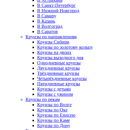
В Астрахань
В Санкт-Петербург
В Нижний Новгород
В Самару
В Казань
В Волгоград
В Саратов
Круизы по направлениям
Круизы Сибири
Круизы по золотому кольцу
Круизы на двоих
Круизы выходного дня
Однодневные круизы
Двухдневные круизы
Трёхдневные круизы
Четырёхдневные круизы
Пятидневные круизы
Круизы с детьми
Круизы с ужином
Круизы по рекам
Круизы по Волге
Круизы по Оке
Круизы по Енисею
Круизы по Каме
Круизы по Дону