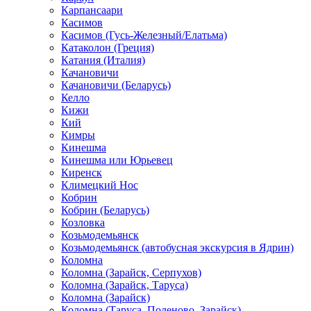
Карпансаари
Касимов
Касимов (Гусь-Железный/Елатьма)
Катаколон (Греция)
Катания (Италия)
Качановичи
Качановичи (Беларусь)
Келло
Кижи
Кий
Кимры
Кинешма
Кинешма или Юрьевец
Киренск
Климецкий Нос
Кобрин
Кобрин (Беларусь)
Козловка
Козьмодемьянск
Козьмодемьянск (автобусная экскурсия в Ядрин)
Коломна
Коломна (Зарайск, Серпухов)
Коломна (Зарайск, Таруса)
Коломна (Зарайск)
Коломна (Таруса, Поленово, Зарайск)