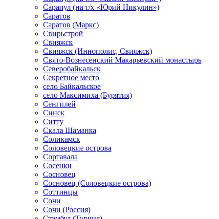
Сарапул (на т/х «Юрий Никулин»)
Саратов
Саратов (Маркс)
Свирьстрой
Свияжск
Свияжск (Иннополис, Свияжск)
Свято-Вознесенский Макарьевский монастырь
Северобайкальск
Секретное место
село Байкальское
село Максимиха (Бурятия)
Сенгилей
Синск
Ситту
Скала Шаманка
Соликамск
Соловецкие острова
Сортавала
Сосенки
Сосновец
Сосновец (Соловецкие острова)
Соттинцы
Сочи
Сочи (Россия)
Стамбул (Турция)