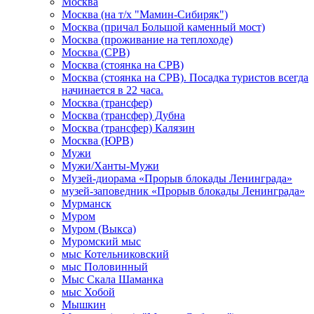
Москва
Москва (на т/х "Мамин-Сибиряк")
Москва (причал Большой каменный мост)
Москва (проживание на теплоходе)
Москва (СРВ)
Москва (стоянка на СРВ)
Москва (стоянка на СРВ). Посадка туристов всегда
начинается в 22 часа.
Москва (трансфер)
Москва (трансфер) Дубна
Москва (трансфер) Калязин
Москва (ЮРВ)
Мужи
Мужи/Ханты-Мужи
Музей-диорама «Прорыв блокады Ленинграда»
музей-заповедник «Прорыв блокады Ленинграда»
Мурманск
Муром
Муром (Выкса)
Муромский мыс
мыс Котельниковский
мыс Половинный
Мыс Скала Шаманка
мыс Хобой
Мышкин