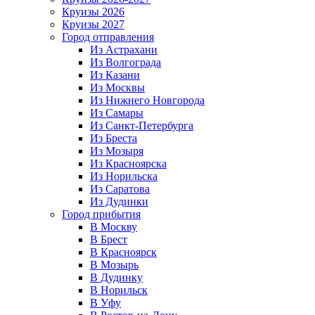
Круизы 2026
Круизы 2027
Город отправления
Из Астрахани
Из Волгограда
Из Казани
Из Москвы
Из Нижнего Новгорода
Из Самары
Из Санкт-Петербурга
Из Бреста
Из Мозыря
Из Красноярска
Из Норильска
Из Саратова
Из Дудинки
Город прибытия
В Москву
В Брест
В Красноярск
В Мозырь
В Дудинку
В Норильск
В Уфу