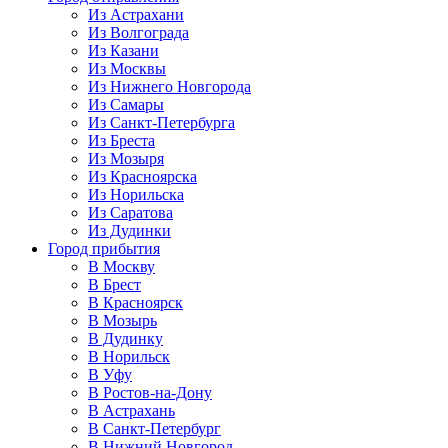
Из Астрахани
Из Волгограда
Из Казани
Из Москвы
Из Нижнего Новгорода
Из Самары
Из Санкт-Петербурга
Из Бреста
Из Мозыря
Из Красноярска
Из Норильска
Из Саратова
Из Дудинки
Город прибытия
В Москву
В Брест
В Красноярск
В Мозырь
В Дудинку
В Норильск
В Уфу
В Ростов-на-Дону
В Астрахань
В Санкт-Петербург
В Нижний Новгород