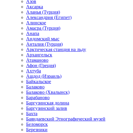
Азов
Аксарка
Аланья (Турция)
Александрия (Египет)
Алинское
Амасра (Турция)
Анапа
Андомский мыс
Анталия (Турция)
Арктическая станция на льду
Архангельск
Атаманово
Афон (Греция)
Ахтуба
Ашдод (Израиль)
Байкальское
Балаково
Балаково (Хвалынск)
Барабаново
Баргузинская долина
Баргузинский залив
Бахта
Баяндаевский Этнографический музей
Беломорск
Березники