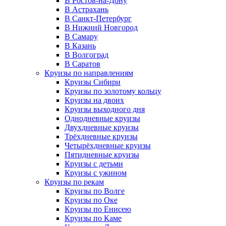
В Ростов-на-Дону
В Астрахань
В Санкт-Петербург
В Нижний Новгород
В Самару
В Казань
В Волгоград
В Саратов
Круизы по направлениям
Круизы Сибири
Круизы по золотому кольцу
Круизы на двоих
Круизы выходного дня
Однодневные круизы
Двухдневные круизы
Трёхдневные круизы
Четырёхдневные круизы
Пятидневные круизы
Круизы с детьми
Круизы с ужином
Круизы по рекам
Круизы по Волге
Круизы по Оке
Круизы по Енисею
Круизы по Каме