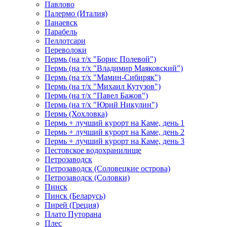
Павлово
Палермо (Италия)
Панаевск
Парабель
Пеллотсари
Переволоки
Пермь (на т/х "Борис Полевой")
Пермь (на т/х "Владимир Маяковский")
Пермь (на т/х "Мамин-Сибиряк")
Пермь (на т/х "Михаил Кутузов")
Пермь (на т/х "Павел Бажов")
Пермь (на т/х "Юрий Никулин")
Пермь (Хохловка)
Пермь + лучший курорт на Каме, день 1
Пермь + лучший курорт на Каме, день 2
Пермь + лучший курорт на Каме, день 3
Пестовское водохранилище
Петрозаводск
Петрозаводск (Соловецкие острова)
Петрозаводск (Соловки)
Пинск
Пинск (Беларусь)
Пирей (Греция)
Плато Путорана
Плес