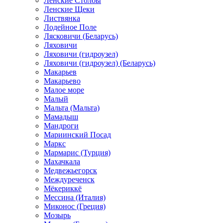
Ленские Столбы
Ленские Щеки
Листвянка
Лодейное Поле
Лясковичи (Беларусь)
Ляховичи
Ляховичи (гидроузел)
Ляховичи (гидроузел) (Беларусь)
Макарьев
Макарьево
Малое море
Малый
Мальта (Мальта)
Мамадыш
Мандроги
Мариинский Посад
Маркс
Мармарис (Турция)
Махачкала
Медвежьегорск
Междуреченск
Мёкериккё
Мессина (Италия)
Миконос (Греция)
Мозырь