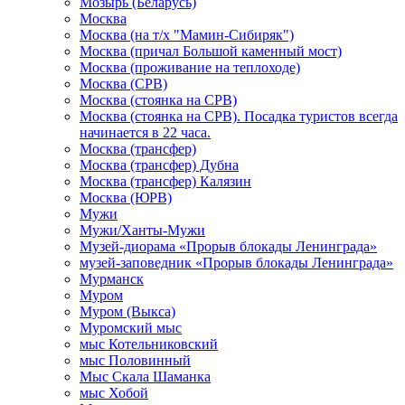
Мозырь (Беларусь)
Москва
Москва (на т/х "Мамин-Сибиряк")
Москва (причал Большой каменный мост)
Москва (проживание на теплоходе)
Москва (СРВ)
Москва (стоянка на СРВ)
Москва (стоянка на СРВ). Посадка туристов всегда
начинается в 22 часа.
Москва (трансфер)
Москва (трансфер) Дубна
Москва (трансфер) Калязин
Москва (ЮРВ)
Мужи
Мужи/Ханты-Мужи
Музей-диорама «Прорыв блокады Ленинграда»
музей-заповедник «Прорыв блокады Ленинграда»
Мурманск
Муром
Муром (Выкса)
Муромский мыс
мыс Котельниковский
мыс Половинный
Мыс Скала Шаманка
мыс Хобой