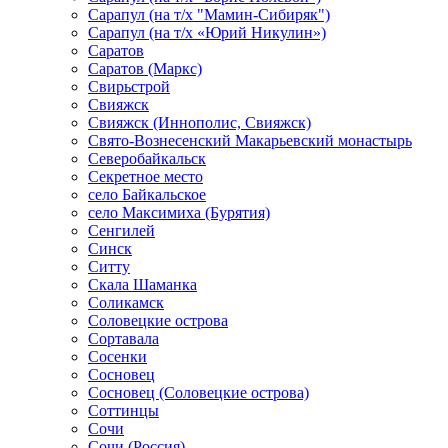
Сарапул (на т/х "Мамин-Сибиряк")
Сарапул (на т/х «Юрий Никулин»)
Саратов
Саратов (Маркс)
Свирьстрой
Свияжск
Свияжск (Иннополис, Свияжск)
Свято-Вознесенский Макарьевский монастырь
Северобайкальск
Секретное место
село Байкальское
село Максимиха (Бурятия)
Сенгилей
Синск
Ситту
Скала Шаманка
Соликамск
Соловецкие острова
Сортавала
Сосенки
Сосновец
Сосновец (Соловецкие острова)
Соттинцы
Сочи
Сочи (Россия)