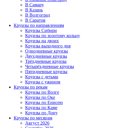
В Самару
В Казань
В Волгоград
В Саратов
Круизы по направлениям
Круизы Сибири
Круизы по золотому кольцу
Круизы на двоих
Круизы выходного дня
Однодневные круизы
Двухдневные круизы
Трёхдневные круизы
Четырёхдневные круизы
Пятидневные круизы
Круизы с детьми
Круизы с ужином
Круизы по рекам
Круизы по Волге
Круизы по Оке
Круизы по Енисею
Круизы по Каме
Круизы по Дону
Круизы по месяцам
Август 2026