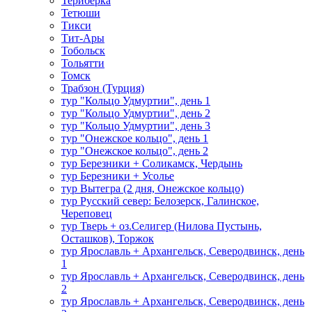
Териберка
Тетюши
Тикси
Тит-Ары
Тобольск
Тольятти
Томск
Трабзон (Турция)
тур "Кольцо Удмуртии", день 1
тур "Кольцо Удмуртии", день 2
тур "Кольцо Удмуртии", день 3
тур "Онежское кольцо", день 1
тур "Онежское кольцо", день 2
тур Березники + Соликамск, Чердынь
тур Березники + Усолье
тур Вытегра (2 дня, Онежское кольцо)
тур Русский север: Белозерск, Галинское,
Череповец
тур Тверь + оз.Селигер (Нилова Пустынь,
Осташков), Торжок
тур Ярославль + Архангельск, Северодвинск, день
1
тур Ярославль + Архангельск, Северодвинск, день
2
тур Ярославль + Архангельск, Северодвинск, день