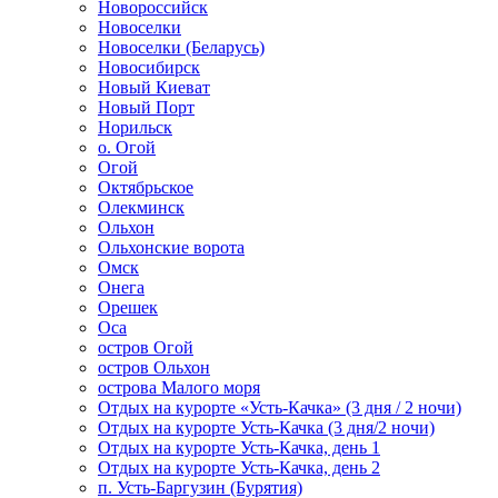
Новороссийск
Новоселки
Новоселки (Беларусь)
Новосибирск
Новый Киеват
Новый Порт
Норильск
о. Огой
Огой
Октябрьское
Олекминск
Ольхон
Ольхонские ворота
Омск
Онега
Орешек
Оса
остров Огой
остров Ольхон
острова Малого моря
Отдых на курорте «Усть-Качка» (3 дня / 2 ночи)
Отдых на курорте Усть-Качка (3 дня/2 ночи)
Отдых на курорте Усть-Качка, день 1
Отдых на курорте Усть-Качка, день 2
п. Усть-Баргузин (Бурятия)