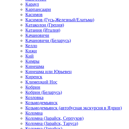
Караул
Карпансаари
Касимов
Касимов (Гусь-Железный/Елатьма)
Катаколон (Греция)
Катания (Италия)
Качановичи
Качановичи (Беларусь)
Келло
Кижи
Кий
Кимры
Кинешма
Кинешма или Юрьевец
Киренск
Климецкий Нос
Кобрин
Кобрин (Беларусь)
Козловка
Козьмодемьянск
Козьмодемьянск (автобусная экскурсия в Ядрин)
Коломна
Коломна (Зарайск, Серпухов)
Коломна (Зарайск, Таруса)
Коломна (Зарайск)