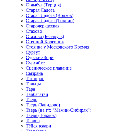
Стамбул (Турция)
Старая Ладога
Старая Ладога (Волхов)
Старая Ладога (Тихвин)
Старочеркасская
Стахово
Стахово (Беларусь)
Степной Кочевник
Стоянка у Московского Кремля
Сургут
Сурские Зори
Сурхайте
Сценическое плавание
Сызрань
Таганрог
Тальцы
Тара
Тарбагатай
Тверь
Тверь (Завидово)
Тверь (на т/х "Мамин-Сибиряк")
Тверь (Торжок)
Тевриз
Тёйсянсаари