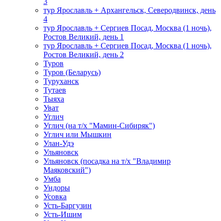
3
тур Ярославль + Архангельск, Северодвинск, день
4
тур Ярославль + Сергиев Посад, Москва (1 ночь),
Ростов Великий, день 1
тур Ярославль + Сергиев Посад, Москва (1 ночь),
Ростов Великий, день 2
Туров
Туров (Беларусь)
Туруханск
Тутаев
Тыяха
Уват
Углич
Углич (на т/х "Мамин-Сибиряк")
Углич или Мышкин
Улан-Удэ
Ульяновск
Ульяновск (посадка на т/х "Владимир
Маяковский")
Умба
Ундоры
Усовка
Усть-Баргузин
Усть-Ишим