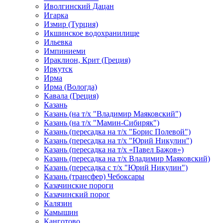
Иволгинский Дацан
Игарка
Измир (Турция)
Икшинское водохранилище
Ильевка
Импиниеми
Ираклион, Крит (Греция)
Иркутск
Ирма
Ирма (Вологда)
Кавала (Греция)
Казань
Казань (на т/х "Владимир Маяковский")
Казань (на т/х "Мамин-Сибиряк")
Казань (пересадка на т/х "Борис Полевой")
Казань (пересадка на т/х "Юрий Никулин")
Казань (пересадка на т/х «Павел Бажов»)
Казань (пересадка на т/х Владимир Маяковский)
Казань (пересадка с т/х "Юрий Никулин")
Казань (трансфер) Чебоксары
Казачинские пороги
Казачинский порог
Калязин
Камышин
Канготово