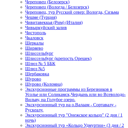
Череповец (Белозерск)
Череповец (Вологда / Белозерск)
Череповец, тур Русский север: Вологда, Сизьма
Чешме (Турция)
Чивитавеккья (Рим) (Италия)
Чивыркуйский залив
Чистополь
Чкаловск
Шеркалы
Ширяево
Шлиссельбург
Шлиссельбург (крепость Орешек)
Шлюз № 5 ББК
Шлюз №5
Щербаковка
Щурово
Щурово (Коломна)
Экскурсионные программы из Березников в
Усолье или Соликамск,Чердынь или во Всеволодо-
Вильву, на Голубое озеро.
Экскурсионный тур на о.Валаам - Сортавалу -
Рускеалу.
Экскурсионный тур "Онежское кольцо" (2 дня / 1
ночь)
Экскурсионный тур «Кольцо Удмуртии» (3 дня / 2