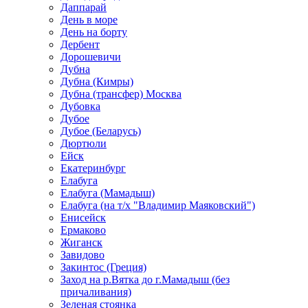
Даппарай
День в море
День на борту
Дербент
Дорошевичи
Дубна
Дубна (Кимры)
Дубна (трансфер) Москва
Дубовка
Дубое
Дубое (Беларусь)
Дюртюли
Ейск
Екатеринбург
Елабуга
Елабуга (Мамадыш)
Елабуга (на т/х "Владимир Маяковский")
Енисейск
Ермаково
Жиганск
Завидово
Закинтос (Греция)
Заход на р.Вятка до г.Мамадыш (без
причаливания)
Зеленая стоянка