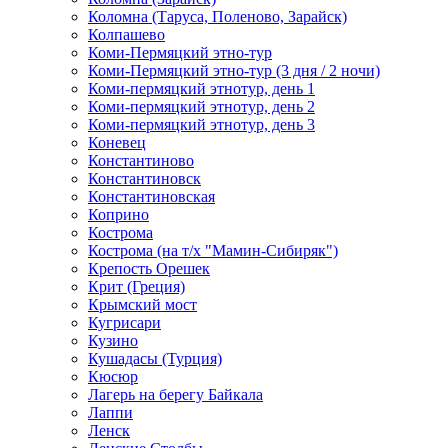
Коломна (Таруса, Поленово, Зарайск)
Колпашево
Коми-Пермяцкий этно-тур
Коми-Пермяцкий этно-тур (3 дня / 2 ночи)
Коми-пермяцкий этнотур, день 1
Коми-пермяцкий этнотур, день 2
Коми-пермяцкий этнотур, день 3
Коневец
Константиново
Константиновск
Константиновская
Коприно
Кострома
Кострома (на т/х "Мамин-Сибиряк")
Крепость Орешек
Крит (Греция)
Крымский мост
Кугрисари
Кузино
Кушадасы (Турция)
Кюсюр
Лагерь на берегу Байкала
Лаппи
Ленск