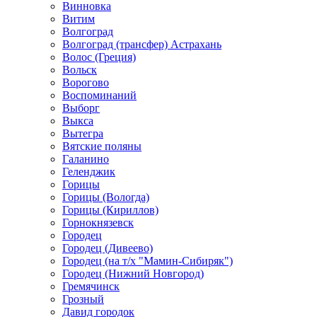
Винновка
Витим
Волгоград
Волгоград (трансфер) Астрахань
Волос (Греция)
Вольск
Ворогово
Воспоминаний
Выборг
Выкса
Вытегра
Вятские поляны
Галанино
Геленджик
Горицы
Горицы (Вологда)
Горицы (Кириллов)
Горнокнязевск
Городец
Городец (Дивеево)
Городец (на т/х "Мамин-Сибиряк")
Городец (Нижний Новгород)
Гремячинск
Грозный
Давид городок