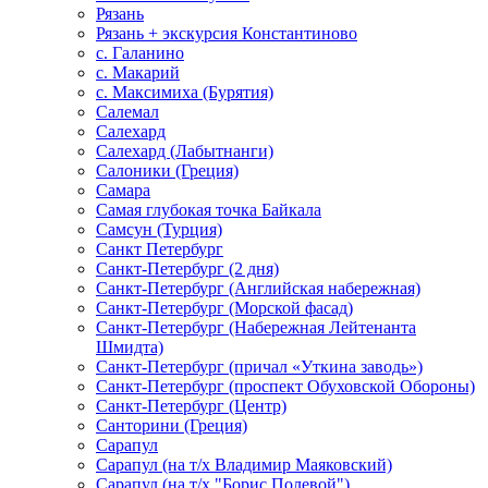
Рязань
Рязань + экскурсия Константиново
с. Галанино
с. Макарий
с. Максимиха (Бурятия)
Салемал
Салехард
Салехард (Лабытнанги)
Салоники (Греция)
Самара
Самая глубокая точка Байкала
Самсун (Турция)
Санкт Петербург
Санкт-Петербург (2 дня)
Санкт-Петербург (Английская набережная)
Санкт-Петербург (Морской фасад)
Санкт-Петербург (Набережная Лейтенанта
Шмидта)
Санкт-Петербург (причал «Уткина заводь»)
Санкт-Петербург (проспект Обуховской Обороны)
Санкт-Петербург (Центр)
Санторини (Греция)
Сарапул
Сарапул (на т/х Владимир Маяковский)
Сарапул (на т/х "Борис Полевой")