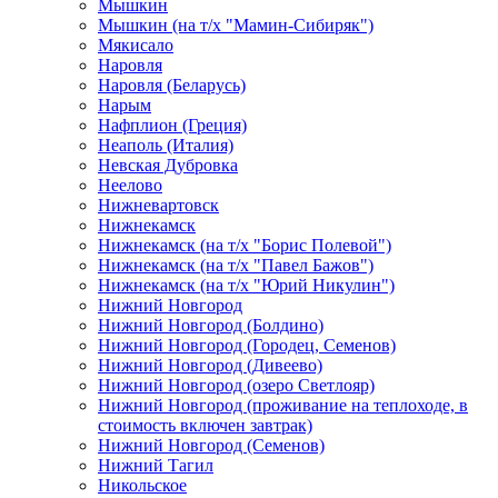
Мышкин
Мышкин (на т/х "Мамин-Сибиряк")
Мякисало
Наровля
Наровля (Беларусь)
Нарым
Нафплион (Греция)
Неаполь (Италия)
Невская Дубровка
Неелово
Нижневартовск
Нижнекамск
Нижнекамск (на т/х "Борис Полевой")
Нижнекамск (на т/х "Павел Бажов")
Нижнекамск (на т/х "Юрий Никулин")
Нижний Новгород
Нижний Новгород (Болдино)
Нижний Новгород (Городец, Семенов)
Нижний Новгород (Дивеево)
Нижний Новгород (озеро Светлояр)
Нижний Новгород (проживание на теплоходе, в
стоимость включен завтрак)
Нижний Новгород (Семенов)
Нижний Тагил
Никольское