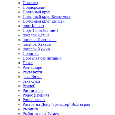
Повенец
Подпорожье
Полярный круг
Полярный круг. Белое море
Полярный круг. Енисей
порт Кавказ
Порт-Саид (Египет)
поселок Давша
поселок Листвянка
поселок Хакусы
поселок Хужир
Починки
Прогулка без питания
Псков
Рантасаари
Рауталахти
река Вятка
река Сура
Речной
Ристисаари
Родос (Греция)
Романовская
Ростов-на-Дону (трансфер) Волгоград
Рыбинск
Рыбинск или Тутаев