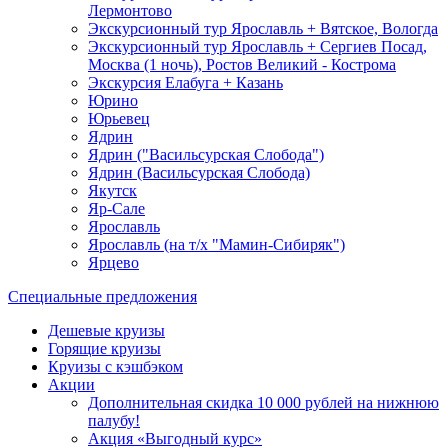
Лермонтово
Экскурсионный тур Ярославль + Вятское, Вологда
Экскурсионный тур Ярославль + Сергиев Посад,
Москва (1 ночь), Ростов Великий - Кострома
Экскурсия Елабуга + Казань
Юрино
Юрьевец
Ядрин
Ядрин ("Васильсурская Слобода")
Ядрин (Васильсурская Слобода)
Якутск
Яр-Сале
Ярославль
Ярославль (на т/х "Мамин-Сибиряк")
Ярцево
Специальные предложения
Дешевые круизы
Горящие круизы
Круизы с кэшбэком
Акции
Дополнительная скидка 10 000 рублей на нижнюю
палубу!
Акция «Выгодный курс»