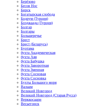
Берёзово
Бесов Нос
Бирск
Богатырская слобода
Бодрум (Турция)
Бозджаада (Турция)
Болгар
Болгары
Большеречье
Брест
Брест (Беларусь)
Буотама
бухта Академическая
бухта Аяя
бухта Бабушка
бухта Заворотная
бухта Змеиная
бухта Сосновая
бухта Сосновка
Бухты Большого моря
Валаам
Великий Новгород
Великий Новгород (Старая Русса)
Верккосаари
Весьегонск