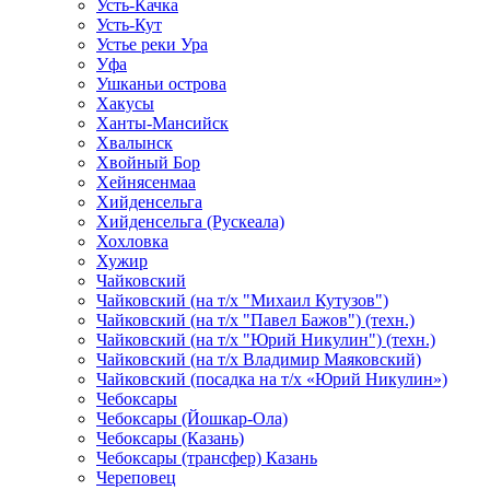
Усть-Качка
Усть-Кут
Устье реки Ура
Уфа
Ушканьи острова
Хакусы
Ханты-Мансийск
Хвалынск
Хвойный Бор
Хейнясенмаа
Хийденсельга
Хийденсельга (Рускеала)
Хохловка
Хужир
Чайковский
Чайковский (на т/х "Михаил Кутузов")
Чайковский (на т/х "Павел Бажов") (техн.)
Чайковский (на т/х "Юрий Никулин") (техн.)
Чайковский (на т/х Владимир Маяковский)
Чайковский (посадка на т/х «Юрий Никулин»)
Чебоксары
Чебоксары (Йошкар-Ола)
Чебоксары (Казань)
Чебоксары (трансфер) Казань
Череповец