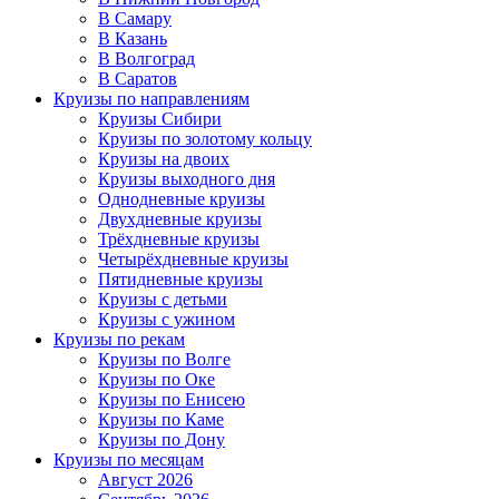
В Самару
В Казань
В Волгоград
В Саратов
Круизы по направлениям
Круизы Сибири
Круизы по золотому кольцу
Круизы на двоих
Круизы выходного дня
Однодневные круизы
Двухдневные круизы
Трёхдневные круизы
Четырёхдневные круизы
Пятидневные круизы
Круизы с детьми
Круизы с ужином
Круизы по рекам
Круизы по Волге
Круизы по Оке
Круизы по Енисею
Круизы по Каме
Круизы по Дону
Круизы по месяцам
Август 2026