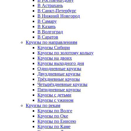
В Ростов-на-Дону
В Астрахань
В Санкт-Петербург
В Нижний Новгород
В Самару
В Казань
В Волгоград
В Саратов
Круизы по направлениям
Круизы Сибири
Круизы по золотому кольцу
Круизы на двоих
Круизы выходного дня
Однодневные круизы
Двухдневные круизы
Трёхдневные круизы
Четырёхдневные круизы
Пятидневные круизы
Круизы с детьми
Круизы с ужином
Круизы по рекам
Круизы по Волге
Круизы по Оке
Круизы по Енисею
Круизы по Каме