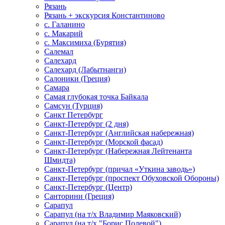
Рязань
Рязань + экскурсия Константиново
с. Галанино
с. Макарий
с. Максимиха (Бурятия)
Салемал
Салехард
Салехард (Лабытнанги)
Салоники (Греция)
Самара
Самая глубокая точка Байкала
Самсун (Турция)
Санкт Петербург
Санкт-Петербург (2 дня)
Санкт-Петербург (Английская набережная)
Санкт-Петербург (Морской фасад)
Санкт-Петербург (Набережная Лейтенанта
Шмидта)
Санкт-Петербург (причал «Уткина заводь»)
Санкт-Петербург (проспект Обуховской Обороны)
Санкт-Петербург (Центр)
Санторини (Греция)
Сарапул
Сарапул (на т/х Владимир Маяковский)
Сарапул (на т/х "Борис Полевой")