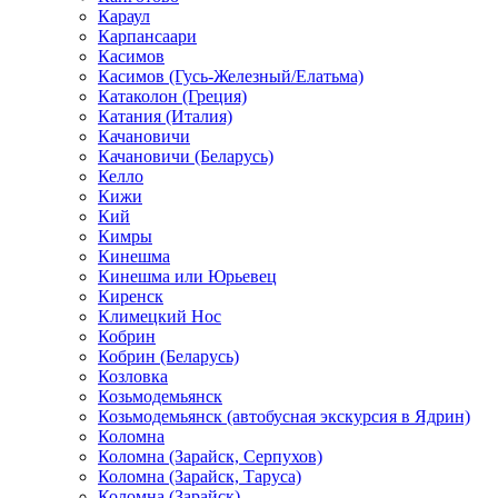
Караул
Карпансаари
Касимов
Касимов (Гусь-Железный/Елатьма)
Катаколон (Греция)
Катания (Италия)
Качановичи
Качановичи (Беларусь)
Келло
Кижи
Кий
Кимры
Кинешма
Кинешма или Юрьевец
Киренск
Климецкий Нос
Кобрин
Кобрин (Беларусь)
Козловка
Козьмодемьянск
Козьмодемьянск (автобусная экскурсия в Ядрин)
Коломна
Коломна (Зарайск, Серпухов)
Коломна (Зарайск, Таруса)
Коломна (Зарайск)