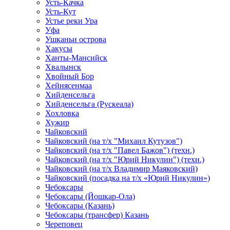
Усть-Качка
Усть-Кут
Устье реки Ура
Уфа
Ушканьи острова
Хакусы
Ханты-Мансийск
Хвалынск
Хвойный Бор
Хейнясенмаа
Хийденсельга
Хийденсельга (Рускеала)
Хохловка
Хужир
Чайковский
Чайковский (на т/х "Михаил Кутузов")
Чайковский (на т/х "Павел Бажов") (техн.)
Чайковский (на т/х "Юрий Никулин") (техн.)
Чайковский (на т/х Владимир Маяковский)
Чайковский (посадка на т/х «Юрий Никулин»)
Чебоксары
Чебоксары (Йошкар-Ола)
Чебоксары (Казань)
Чебоксары (трансфер) Казань
Череповец