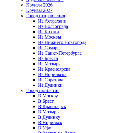
Круизы 2026
Круизы 2027
Город отправления
Из Астрахани
Из Волгограда
Из Казани
Из Москвы
Из Нижнего Новгорода
Из Самары
Из Санкт-Петербурга
Из Бреста
Из Мозыря
Из Красноярска
Из Норильска
Из Саратова
Из Дудинки
Город прибытия
В Москву
В Брест
В Красноярск
В Мозырь
В Дудинку
В Норильск
В Уфу