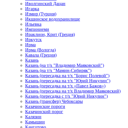
Иволгинский Дацан
Игарка
Измир (Турция)
Икшинское водохранилище
Ильевка
Импиниеми
Ираклион, Крит (Греция)
Иркутск
Ирма
Ирма (Вологда)
Кавала (Греция)
Казань
Казань (на т/х "Владимир Маяковский")
Казань (на т/х "Мамин-Сибиряк")
Казань (пересадка на т/х "Борис Полевой")
Казань (пересадка на т/х "Юрий Никулин")
Казань (пересадка на т/х «Павел Бажов»)
Казань (пересадка на т/х Владимир Маяковский)
Казань (пересадка с т/х "Юрий Никулин")
Казань (трансфер) Чебоксары
Казачинские пороги
Казачинский порог
Калязин
Камышин
Канготово