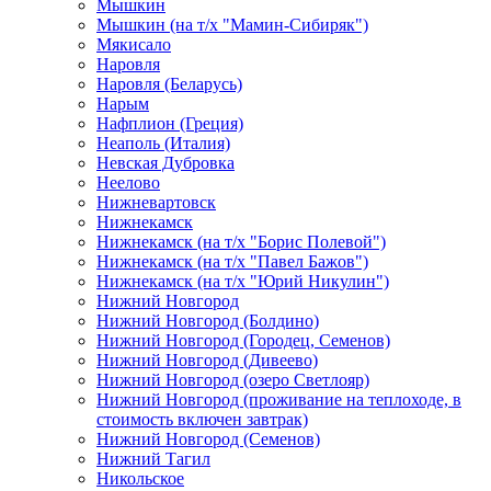
Мышкин
Мышкин (на т/х "Мамин-Сибиряк")
Мякисало
Наровля
Наровля (Беларусь)
Нарым
Нафплион (Греция)
Неаполь (Италия)
Невская Дубровка
Неелово
Нижневартовск
Нижнекамск
Нижнекамск (на т/х "Борис Полевой")
Нижнекамск (на т/х "Павел Бажов")
Нижнекамск (на т/х "Юрий Никулин")
Нижний Новгород
Нижний Новгород (Болдино)
Нижний Новгород (Городец, Семенов)
Нижний Новгород (Дивеево)
Нижний Новгород (озеро Светлояр)
Нижний Новгород (проживание на теплоходе, в
стоимость включен завтрак)
Нижний Новгород (Семенов)
Нижний Тагил
Никольское