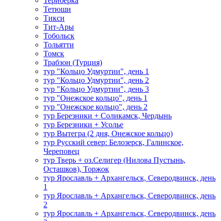
Териберка
Тетюши
Тикси
Тит-Ары
Тобольск
Тольятти
Томск
Трабзон (Турция)
тур "Кольцо Удмуртии", день 1
тур "Кольцо Удмуртии", день 2
тур "Кольцо Удмуртии", день 3
тур "Онежское кольцо", день 1
тур "Онежское кольцо", день 2
тур Березники + Соликамск, Чердынь
тур Березники + Усолье
тур Вытегра (2 дня, Онежское кольцо)
тур Русский север: Белозерск, Галинское,
Череповец
тур Тверь + оз.Селигер (Нилова Пустынь,
Осташков), Торжок
тур Ярославль + Архангельск, Северодвинск, день
1
тур Ярославль + Архангельск, Северодвинск, день
2
тур Ярославль + Архангельск, Северодвинск, день