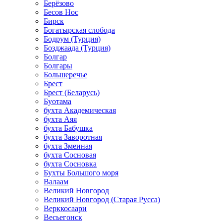
Берёзово
Бесов Нос
Бирск
Богатырская слобода
Бодрум (Турция)
Бозджаада (Турция)
Болгар
Болгары
Большеречье
Брест
Брест (Беларусь)
Буотама
бухта Академическая
бухта Аяя
бухта Бабушка
бухта Заворотная
бухта Змеиная
бухта Сосновая
бухта Сосновка
Бухты Большого моря
Валаам
Великий Новгород
Великий Новгород (Старая Русса)
Верккосаари
Весьегонск