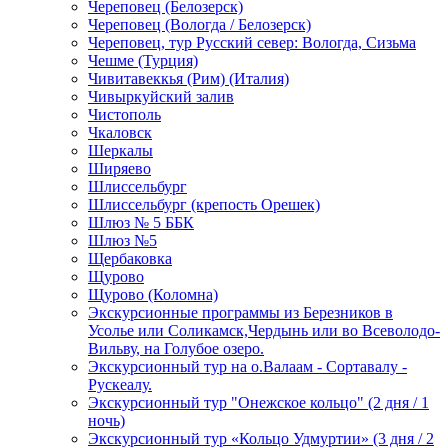
Череповец (Белозерск)
Череповец (Вологда / Белозерск)
Череповец, тур Русский север: Вологда, Сизьма
Чешме (Турция)
Чивитавеккья (Рим) (Италия)
Чивыркуйский залив
Чистополь
Чкаловск
Шеркалы
Ширяево
Шлиссельбург
Шлиссельбург (крепость Орешек)
Шлюз № 5 ББК
Шлюз №5
Щербаковка
Щурово
Щурово (Коломна)
Экскурсионные программы из Березников в
Усолье или Соликамск,Чердынь или во Всеволодо-
Вильву, на Голубое озеро.
Экскурсионный тур на о.Валаам - Сортавалу -
Рускеалу.
Экскурсионный тур "Онежское кольцо" (2 дня / 1
ночь)
Экскурсионный тур «Кольцо Удмуртии» (3 дня / 2