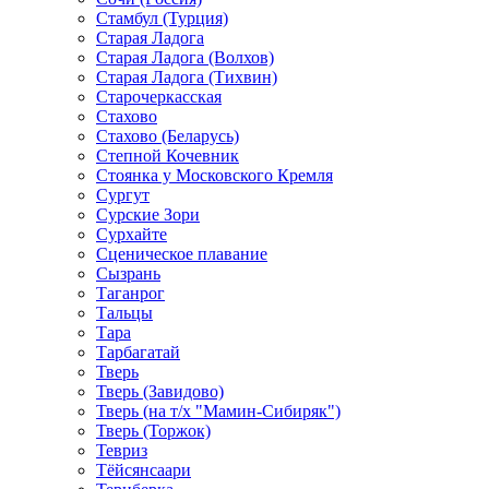
Стамбул (Турция)
Старая Ладога
Старая Ладога (Волхов)
Старая Ладога (Тихвин)
Старочеркасская
Стахово
Стахово (Беларусь)
Степной Кочевник
Стоянка у Московского Кремля
Сургут
Сурские Зори
Сурхайте
Сценическое плавание
Сызрань
Таганрог
Тальцы
Тара
Тарбагатай
Тверь
Тверь (Завидово)
Тверь (на т/х "Мамин-Сибиряк")
Тверь (Торжок)
Тевриз
Тёйсянсаари