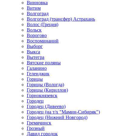
Винновка
Витим
Волгоград
Волгоград (трансфер) Астрахань
Волос (Греция)
Вольск
Ворогово
Воспоминаний
Выборг
Выкса
Вытегра
Вятские поляны
Галанино
Геленджик
Горицы
Горицы (Вологда)
Горицы (Кириллов)
Горнокнязевск
Городец
Городец (Дивеево)
Городец (на т/х "Мамин-Сибиряк")
Городец (Нижний Новгород)
Гремячинск
Грозный
Давид городок