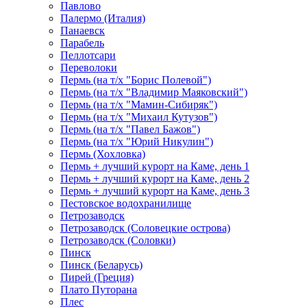
Павлово
Палермо (Италия)
Панаевск
Парабель
Пеллотсари
Переволоки
Пермь (на т/х "Борис Полевой")
Пермь (на т/х "Владимир Маяковский")
Пермь (на т/х "Мамин-Сибиряк")
Пермь (на т/х "Михаил Кутузов")
Пермь (на т/х "Павел Бажов")
Пермь (на т/х "Юрий Никулин")
Пермь (Хохловка)
Пермь + лучший курорт на Каме, день 1
Пермь + лучший курорт на Каме, день 2
Пермь + лучший курорт на Каме, день 3
Пестовское водохранилище
Петрозаводск
Петрозаводск (Соловецкие острова)
Петрозаводск (Соловки)
Пинск
Пинск (Беларусь)
Пирей (Греция)
Плато Путорана
Плес