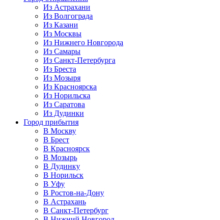
Из Астрахани
Из Волгограда
Из Казани
Из Москвы
Из Нижнего Новгорода
Из Самары
Из Санкт-Петербурга
Из Бреста
Из Мозыря
Из Красноярска
Из Норильска
Из Саратова
Из Дудинки
Город прибытия
В Москву
В Брест
В Красноярск
В Мозырь
В Дудинку
В Норильск
В Уфу
В Ростов-на-Дону
В Астрахань
В Санкт-Петербург
В Нижний Новгород