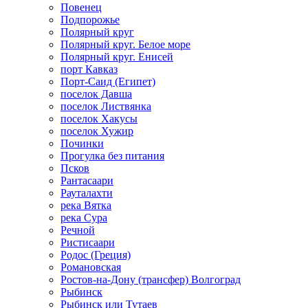
Повенец
Подпорожье
Полярный круг
Полярный круг. Белое море
Полярный круг. Енисей
порт Кавказ
Порт-Саид (Египет)
поселок Давша
поселок Листвянка
поселок Хакусы
поселок Хужир
Починки
Прогулка без питания
Псков
Рантасаари
Рауталахти
река Вятка
река Сура
Речной
Ристисаари
Родос (Греция)
Романовская
Ростов-на-Дону (трансфер) Волгоград
Рыбинск
Рыбинск или Тутаев