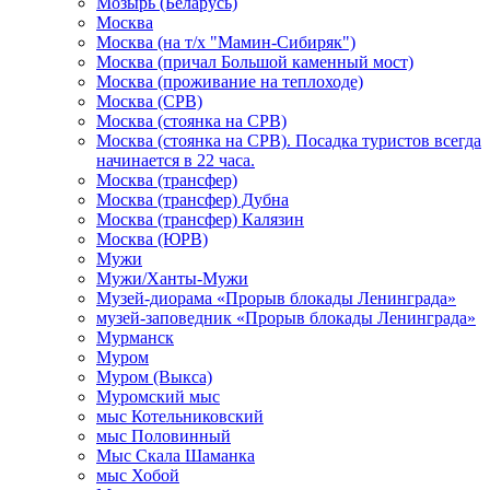
Мозырь (Беларусь)
Москва
Москва (на т/х "Мамин-Сибиряк")
Москва (причал Большой каменный мост)
Москва (проживание на теплоходе)
Москва (СРВ)
Москва (стоянка на СРВ)
Москва (стоянка на СРВ). Посадка туристов всегда
начинается в 22 часа.
Москва (трансфер)
Москва (трансфер) Дубна
Москва (трансфер) Калязин
Москва (ЮРВ)
Мужи
Мужи/Ханты-Мужи
Музей-диорама «Прорыв блокады Ленинграда»
музей-заповедник «Прорыв блокады Ленинграда»
Мурманск
Муром
Муром (Выкса)
Муромский мыс
мыс Котельниковский
мыс Половинный
Мыс Скала Шаманка
мыс Хобой