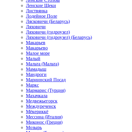
Ленские Столбы
Ленские Щеки
Листвянка
Лодейное Поле
Лясковичи (Беларусь)
Ляховичи
Ляховичи (гидроузел)
Ляховичи (гидроузел) (Беларусь)
Макарьев
Макарьево
Малое море
Малый
Мальта (Мальта)
Мамадыш
Мандроги
Мариинский Посад
Маркс
Мармарис (Турция)
Махачкала
Медвежьегорск
Междуреченск
Мёкериккё
Мессина (Италия)
Миконос (Греция)
Мозырь