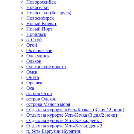
Новороссийск
Новоселки
Новоселки (Беларусь)
Новосибирск
Новый Киеват
Новый Порт
Норильск
о. Огой
Огой
Октябрьское
Олекминск
Ольхон
Ольхонские ворота
Омск
Онега
Орешек
Оса
остров Огой
остров Ольхон
острова Малого моря
Отдых на курорте «Усть-Качка» (3 дня / 2 ночи)
Отдых на курорте Усть-Качка (3 дня/2 ночи)
Отдых на курорте Усть-Качка, день 1
Отдых на курорте Усть-Качка, день 2
п. Усть-Баргузин (Бурятия)