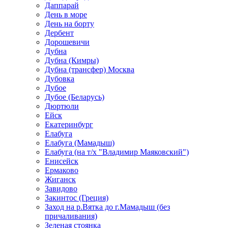
Даппарай
День в море
День на борту
Дербент
Дорошевичи
Дубна
Дубна (Кимры)
Дубна (трансфер) Москва
Дубовка
Дубое
Дубое (Беларусь)
Дюртюли
Ейск
Екатеринбург
Елабуга
Елабуга (Мамадыш)
Елабуга (на т/х "Владимир Маяковский")
Енисейск
Ермаково
Жиганск
Завидово
Закинтос (Греция)
Заход на р.Вятка до г.Мамадыш (без
причаливания)
Зеленая стоянка