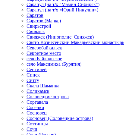
Сарапул (на т/х "Мамин-Сибиряк")
Сарапул (на т/х «Юрий Никулин»)
Саратов
Саратов (Маркс)
Свирьстрой
Свияжск
Свияжск (Иннополис, Свияжск)
Свято-Вознесенский Макарьевский монастырь
Северобайкальск
Секретное место
село Байкальское
село Максимиха (Бурятия)
Сенгилей
Синск
Ситту
Скала Шаманка
Соликамск
Соловецкие острова
Сортавала
Сосенки
Сосновец
Сосновец (Соловецкие острова)
Соттинцы
Сочи
Сочи (Россия)