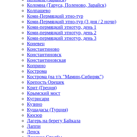
Коломна (Таруса, Поленово, Зарайск)
Колпашево
Коми-Пермяцкий этно-тур
Коми-Пермяцкий этно-тур (3 дня / 2 ночи)
Коми-пермяцкий этнотур, день 1
Коми-пермяцкий этнотур, день 2
Коми-пермяцкий этнотур, день 3
Коневец
Константиново
Константиновск
Константиновская
Коприно
Кострома
Кострома (на т/х "Мамин-Сибиряк")
Крепость Орешек
Крит (Греция)
Крымский мост
Кугрисари
Кузино
Кушадасы (Турция)
Кюсюр
Лагерь на берегу Байкала
Лаппи
Ленск