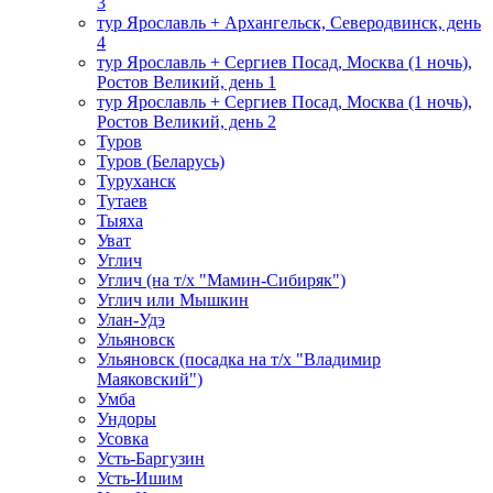
3
тур Ярославль + Архангельск, Северодвинск, день
4
тур Ярославль + Сергиев Посад, Москва (1 ночь),
Ростов Великий, день 1
тур Ярославль + Сергиев Посад, Москва (1 ночь),
Ростов Великий, день 2
Туров
Туров (Беларусь)
Туруханск
Тутаев
Тыяха
Уват
Углич
Углич (на т/х "Мамин-Сибиряк")
Углич или Мышкин
Улан-Удэ
Ульяновск
Ульяновск (посадка на т/х "Владимир
Маяковский")
Умба
Ундоры
Усовка
Усть-Баргузин
Усть-Ишим