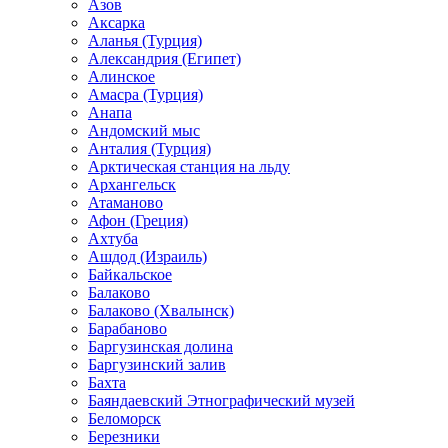
Азов
Аксарка
Аланья (Турция)
Александрия (Египет)
Алинское
Амасра (Турция)
Анапа
Андомский мыс
Анталия (Турция)
Арктическая станция на льду
Архангельск
Атаманово
Афон (Греция)
Ахтуба
Ашдод (Израиль)
Байкальское
Балаково
Балаково (Хвалынск)
Барабаново
Баргузинская долина
Баргузинский залив
Бахта
Баяндаевский Этнографический музей
Беломорск
Березники