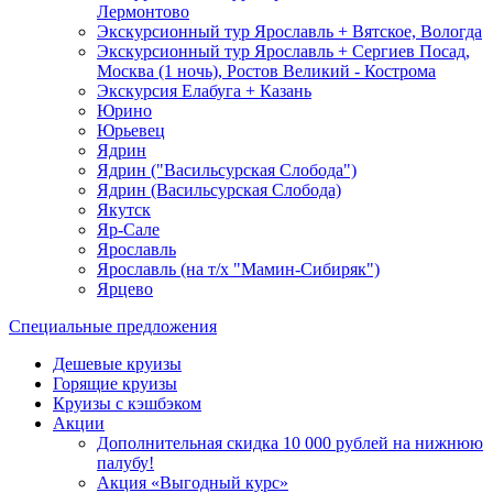
Лермонтово
Экскурсионный тур Ярославль + Вятское, Вологда
Экскурсионный тур Ярославль + Сергиев Посад,
Москва (1 ночь), Ростов Великий - Кострома
Экскурсия Елабуга + Казань
Юрино
Юрьевец
Ядрин
Ядрин ("Васильсурская Слобода")
Ядрин (Васильсурская Слобода)
Якутск
Яр-Сале
Ярославль
Ярославль (на т/х "Мамин-Сибиряк")
Ярцево
Специальные предложения
Дешевые круизы
Горящие круизы
Круизы с кэшбэком
Акции
Дополнительная скидка 10 000 рублей на нижнюю
палубу!
Акция «Выгодный курс»