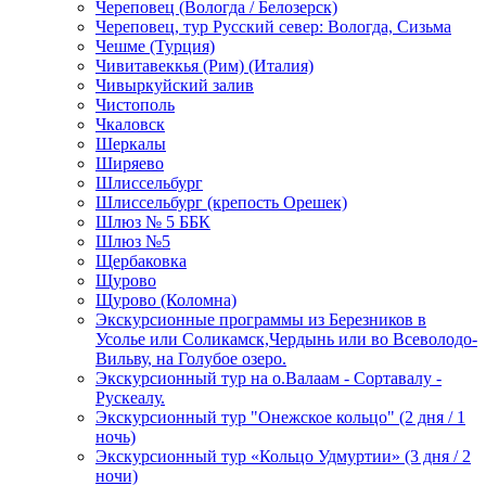
Череповец (Вологда / Белозерск)
Череповец, тур Русский север: Вологда, Сизьма
Чешме (Турция)
Чивитавеккья (Рим) (Италия)
Чивыркуйский залив
Чистополь
Чкаловск
Шеркалы
Ширяево
Шлиссельбург
Шлиссельбург (крепость Орешек)
Шлюз № 5 ББК
Шлюз №5
Щербаковка
Щурово
Щурово (Коломна)
Экскурсионные программы из Березников в
Усолье или Соликамск,Чердынь или во Всеволодо-
Вильву, на Голубое озеро.
Экскурсионный тур на о.Валаам - Сортавалу -
Рускеалу.
Экскурсионный тур "Онежское кольцо" (2 дня / 1
ночь)
Экскурсионный тур «Кольцо Удмуртии» (3 дня / 2
ночи)