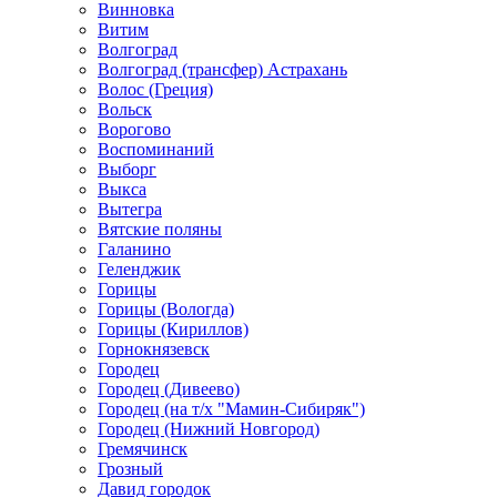
Винновка
Витим
Волгоград
Волгоград (трансфер) Астрахань
Волос (Греция)
Вольск
Ворогово
Воспоминаний
Выборг
Выкса
Вытегра
Вятские поляны
Галанино
Геленджик
Горицы
Горицы (Вологда)
Горицы (Кириллов)
Горнокнязевск
Городец
Городец (Дивеево)
Городец (на т/х "Мамин-Сибиряк")
Городец (Нижний Новгород)
Гремячинск
Грозный
Давид городок