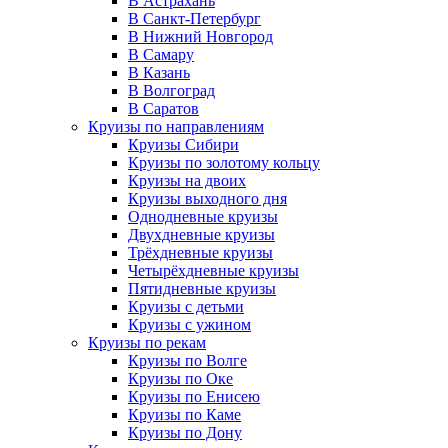
В Астрахань
В Санкт-Петербург
В Нижний Новгород
В Самару
В Казань
В Волгоград
В Саратов
Круизы по направлениям
Круизы Сибири
Круизы по золотому кольцу
Круизы на двоих
Круизы выходного дня
Однодневные круизы
Двухдневные круизы
Трёхдневные круизы
Четырёхдневные круизы
Пятидневные круизы
Круизы с детьми
Круизы с ужином
Круизы по рекам
Круизы по Волге
Круизы по Оке
Круизы по Енисею
Круизы по Каме
Круизы по Дону