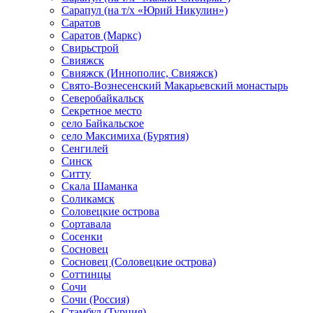
Сарапул (на т/х «Юрий Никулин»)
Саратов
Саратов (Маркс)
Свирьстрой
Свияжск
Свияжск (Иннополис, Свияжск)
Свято-Вознесенский Макарьевский монастырь
Северобайкальск
Секретное место
село Байкальское
село Максимиха (Бурятия)
Сенгилей
Синск
Ситту
Скала Шаманка
Соликамск
Соловецкие острова
Сортавала
Сосенки
Сосновец
Сосновец (Соловецкие острова)
Соттинцы
Сочи
Сочи (Россия)
Стамбул (Турция)