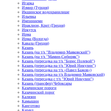
Игарка
Измир (Турция)
Икшинское водохранилище
Ильевка
Импиниеми
Ираклион, Крит (Греция)
Иркутск
Ирма
Ирма (Вологда)
Кавала (Греция)
Казань
Казань (на т/х "Владимир Маяковский")
Казань (на т/х "Мамин-Сибиряк")
Казань (пересадка на т/х "Борис Полевой")
Казань (пересадка на т/х "Юрий Никулин")
Казань (пересадка на т/х «Павел Бажов»)
Казань (пересадка на т/х Владимир Маяковский)
Казань (пересадка с т/х "Юрий Никулин")
Казань (трансфер) Чебоксары
Казачинские пороги
Казачинский порог
Калязин
Камышин
Канготово
Караул