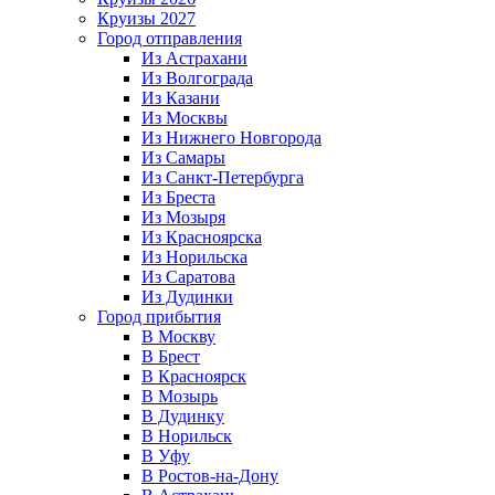
Круизы 2027
Город отправления
Из Астрахани
Из Волгограда
Из Казани
Из Москвы
Из Нижнего Новгорода
Из Самары
Из Санкт-Петербурга
Из Бреста
Из Мозыря
Из Красноярска
Из Норильска
Из Саратова
Из Дудинки
Город прибытия
В Москву
В Брест
В Красноярск
В Мозырь
В Дудинку
В Норильск
В Уфу
В Ростов-на-Дону