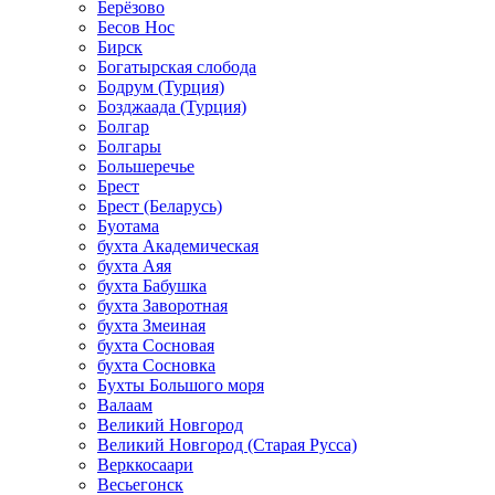
Берёзово
Бесов Нос
Бирск
Богатырская слобода
Бодрум (Турция)
Бозджаада (Турция)
Болгар
Болгары
Большеречье
Брест
Брест (Беларусь)
Буотама
бухта Академическая
бухта Аяя
бухта Бабушка
бухта Заворотная
бухта Змеиная
бухта Сосновая
бухта Сосновка
Бухты Большого моря
Валаам
Великий Новгород
Великий Новгород (Старая Русса)
Верккосаари
Весьегонск