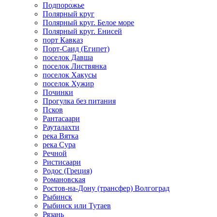
Подпорожье
Полярный круг
Полярный круг. Белое море
Полярный круг. Енисей
порт Кавказ
Порт-Саид (Египет)
поселок Давша
поселок Листвянка
поселок Хакусы
поселок Хужир
Починки
Прогулка без питания
Псков
Рантасаари
Рауталахти
река Вятка
река Сура
Речной
Ристисаари
Родос (Греция)
Романовская
Ростов-на-Дону (трансфер) Волгоград
Рыбинск
Рыбинск или Тутаев
Рязань