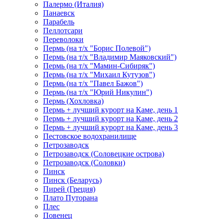
Палермо (Италия)
Панаевск
Парабель
Пеллотсари
Переволоки
Пермь (на т/х "Борис Полевой")
Пермь (на т/х "Владимир Маяковский")
Пермь (на т/х "Мамин-Сибиряк")
Пермь (на т/х "Михаил Кутузов")
Пермь (на т/х "Павел Бажов")
Пермь (на т/х "Юрий Никулин")
Пермь (Хохловка)
Пермь + лучший курорт на Каме, день 1
Пермь + лучший курорт на Каме, день 2
Пермь + лучший курорт на Каме, день 3
Пестовское водохранилище
Петрозаводск
Петрозаводск (Соловецкие острова)
Петрозаводск (Соловки)
Пинск
Пинск (Беларусь)
Пирей (Греция)
Плато Путорана
Плес
Повенец