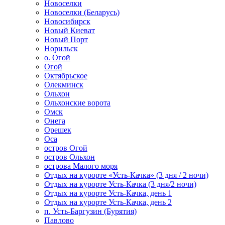
Новоселки
Новоселки (Беларусь)
Новосибирск
Новый Киеват
Новый Порт
Норильск
о. Огой
Огой
Октябрьское
Олекминск
Ольхон
Ольхонские ворота
Омск
Онега
Орешек
Оса
остров Огой
остров Ольхон
острова Малого моря
Отдых на курорте «Усть-Качка» (3 дня / 2 ночи)
Отдых на курорте Усть-Качка (3 дня/2 ночи)
Отдых на курорте Усть-Качка, день 1
Отдых на курорте Усть-Качка, день 2
п. Усть-Баргузин (Бурятия)
Павлово