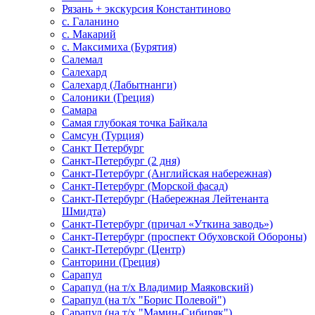
Рязань + экскурсия Константиново
с. Галанино
с. Макарий
с. Максимиха (Бурятия)
Салемал
Салехард
Салехард (Лабытнанги)
Салоники (Греция)
Самара
Самая глубокая точка Байкала
Самсун (Турция)
Санкт Петербург
Санкт-Петербург (2 дня)
Санкт-Петербург (Английская набережная)
Санкт-Петербург (Морской фасад)
Санкт-Петербург (Набережная Лейтенанта
Шмидта)
Санкт-Петербург (причал «Уткина заводь»)
Санкт-Петербург (проспект Обуховской Обороны)
Санкт-Петербург (Центр)
Санторини (Греция)
Сарапул
Сарапул (на т/х Владимир Маяковский)
Сарапул (на т/х "Борис Полевой")
Сарапул (на т/х "Мамин-Сибиряк")