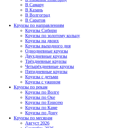
В Самару
В Казань
В Волгоград
В Саратов
Круизы по направлениям
Круизы Сибири
Круизы по золотому кольцу
Круизы на двоих
Круизы выходного дня
Однодневные круизы
Двухдневные круизы
Трёхдневные круизы
Четырёхдневные круизы
Пятидневные круизы
Круизы с детьми
Круизы с ужином
Круизы по рекам
Круизы по Волге
Круизы по Оке
Круизы по Енисею
Круизы по Каме
Круизы по Дону
Круизы по месяцам
Август 2026