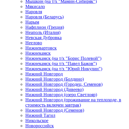
Мышкин (на т/х "Мамин-Сибиряк")
Мякисало
Наровля
Наровля (Беларусь)
Нарым
Нафплион (Греция)
Неаполь (Италия)
Невская Дубровка
Неелово
Нижневартовск
Нижнекамск
Нижнекамск (на т/х "Борис Полевой")
Нижнекамск (на т/х "Павел Бажов")
Нижнекамск (на т/х "Юрий Никулин")
Нижний Новгород
Нижний Новгород (Болдино)
Нижний Новгород (Городец, Семенов)
Нижний Новгород (Дивеево)
Нижний Новгород (озеро Светлояр)
Нижний Новгород (проживание на теплоходе, в
стоимость включен завтрак)
Нижний Новгород (Семенов)
Нижний Тагил
Никольское
Новороссийск