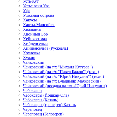
Усть-Кут
Устье реки Ура
Уфа
Ушканьи острова
Хакусы
Ханты-Мансийск
Хвалынск
Хвойный Бор
Хейнясенмаа
Хийденсельга
Хийденсельга (Рускеала)
Хохловка
Хужир
Чайковский
Чайковский (на т/х "Михаил Кутузов")
Чайковский (на т/х "Павел Бажов") (техн.)
Чайковский (на т/х "Юрий Никулин") (техн.)
Чайковский (на т/х Владимир Маяковский)
Чайковский (посадка на т/х «Юрий Никулин»)
Чебоксары
Чебоксары (Йошкар-Ола)
Чебоксары (Казань)
Чебоксары (трансфер) Казань
Череповец
Череповец (Белозерск)