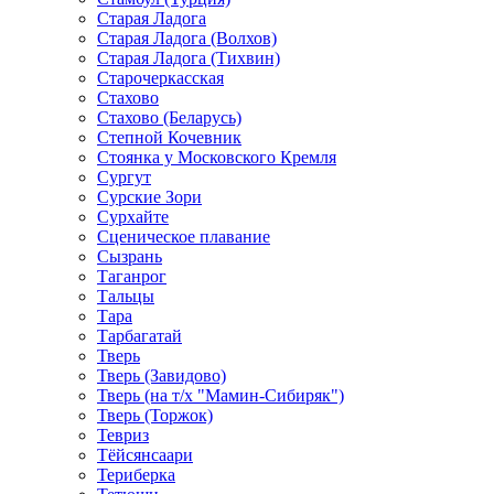
Старая Ладога
Старая Ладога (Волхов)
Старая Ладога (Тихвин)
Старочеркасская
Стахово
Стахово (Беларусь)
Степной Кочевник
Стоянка у Московского Кремля
Сургут
Сурские Зори
Сурхайте
Сценическое плавание
Сызрань
Таганрог
Тальцы
Тара
Тарбагатай
Тверь
Тверь (Завидово)
Тверь (на т/х "Мамин-Сибиряк")
Тверь (Торжок)
Тевриз
Тёйсянсаари
Териберка