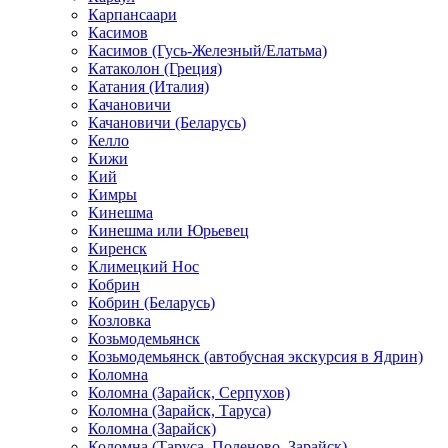
Карпансаари
Касимов
Касимов (Гусь-Железный/Елатьма)
Катаколон (Греция)
Катания (Италия)
Качановичи
Качановичи (Беларусь)
Келло
Кижи
Кий
Кимры
Кинешма
Кинешма или Юрьевец
Киренск
Климецкий Нос
Кобрин
Кобрин (Беларусь)
Козловка
Козьмодемьянск
Козьмодемьянск (автобусная экскурсия в Ядрин)
Коломна
Коломна (Зарайск, Серпухов)
Коломна (Зарайск, Таруса)
Коломна (Зарайск)
Коломна (Таруса, Поленово, Зарайск)