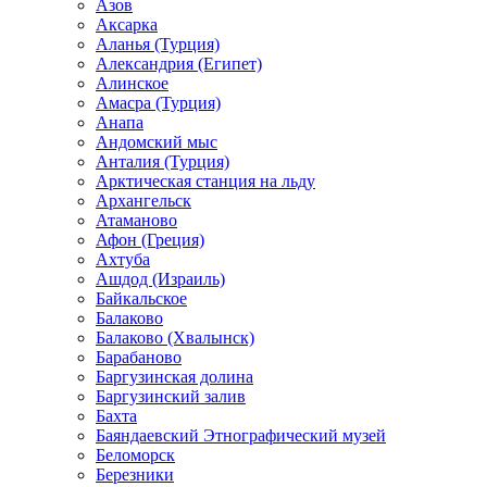
Азов
Аксарка
Аланья (Турция)
Александрия (Египет)
Алинское
Амасра (Турция)
Анапа
Андомский мыс
Анталия (Турция)
Арктическая станция на льду
Архангельск
Атаманово
Афон (Греция)
Ахтуба
Ашдод (Израиль)
Байкальское
Балаково
Балаково (Хвалынск)
Барабаново
Баргузинская долина
Баргузинский залив
Бахта
Баяндаевский Этнографический музей
Беломорск
Березники