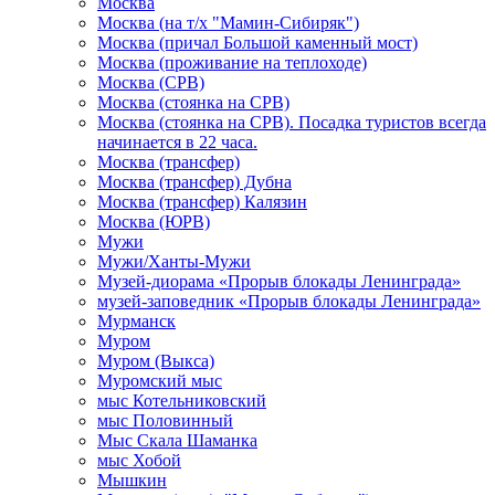
Москва
Москва (на т/х "Мамин-Сибиряк")
Москва (причал Большой каменный мост)
Москва (проживание на теплоходе)
Москва (СРВ)
Москва (стоянка на СРВ)
Москва (стоянка на СРВ). Посадка туристов всегда
начинается в 22 часа.
Москва (трансфер)
Москва (трансфер) Дубна
Москва (трансфер) Калязин
Москва (ЮРВ)
Мужи
Мужи/Ханты-Мужи
Музей-диорама «Прорыв блокады Ленинграда»
музей-заповедник «Прорыв блокады Ленинграда»
Мурманск
Муром
Муром (Выкса)
Муромский мыс
мыс Котельниковский
мыс Половинный
Мыс Скала Шаманка
мыс Хобой
Мышкин