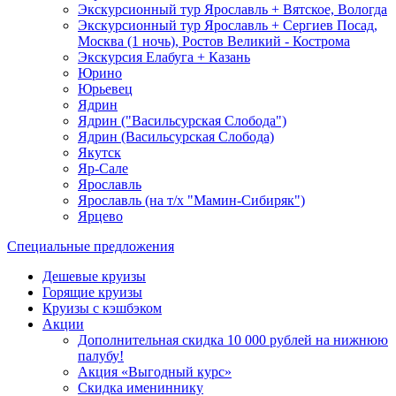
Экскурсионный тур Ярославль + Вятское, Вологда
Экскурсионный тур Ярославль + Сергиев Посад,
Москва (1 ночь), Ростов Великий - Кострома
Экскурсия Елабуга + Казань
Юрино
Юрьевец
Ядрин
Ядрин ("Васильсурская Слобода")
Ядрин (Васильсурская Слобода)
Якутск
Яр-Сале
Ярославль
Ярославль (на т/х "Мамин-Сибиряк")
Ярцево
Специальные предложения
Дешевые круизы
Горящие круизы
Круизы с кэшбэком
Акции
Дополнительная скидка 10 000 рублей на нижнюю
палубу!
Акция «Выгодный курс»
Скидка имениннику