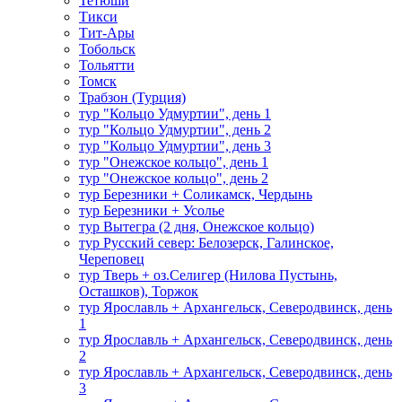
Тетюши
Тикси
Тит-Ары
Тобольск
Тольятти
Томск
Трабзон (Турция)
тур "Кольцо Удмуртии", день 1
тур "Кольцо Удмуртии", день 2
тур "Кольцо Удмуртии", день 3
тур "Онежское кольцо", день 1
тур "Онежское кольцо", день 2
тур Березники + Соликамск, Чердынь
тур Березники + Усолье
тур Вытегра (2 дня, Онежское кольцо)
тур Русский север: Белозерск, Галинское,
Череповец
тур Тверь + оз.Селигер (Нилова Пустынь,
Осташков), Торжок
тур Ярославль + Архангельск, Северодвинск, день
1
тур Ярославль + Архангельск, Северодвинск, день
2
тур Ярославль + Архангельск, Северодвинск, день
3