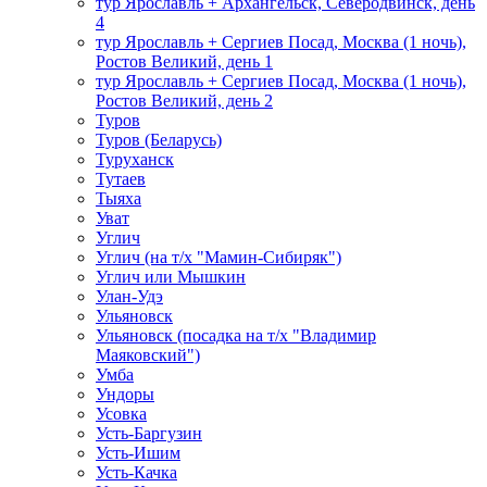
тур Ярославль + Архангельск, Северодвинск, день
4
тур Ярославль + Сергиев Посад, Москва (1 ночь),
Ростов Великий, день 1
тур Ярославль + Сергиев Посад, Москва (1 ночь),
Ростов Великий, день 2
Туров
Туров (Беларусь)
Туруханск
Тутаев
Тыяха
Уват
Углич
Углич (на т/х "Мамин-Сибиряк")
Углич или Мышкин
Улан-Удэ
Ульяновск
Ульяновск (посадка на т/х "Владимир
Маяковский")
Умба
Ундоры
Усовка
Усть-Баргузин
Усть-Ишим
Усть-Качка