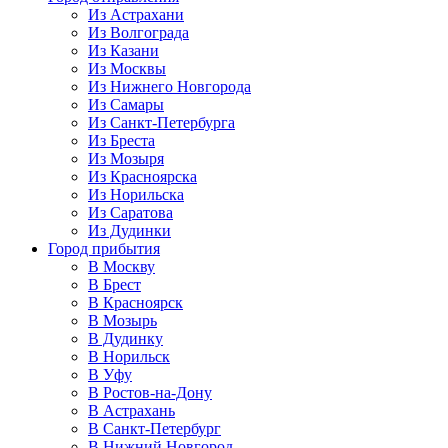
Из Астрахани
Из Волгограда
Из Казани
Из Москвы
Из Нижнего Новгорода
Из Самары
Из Санкт-Петербурга
Из Бреста
Из Мозыря
Из Красноярска
Из Норильска
Из Саратова
Из Дудинки
Город прибытия
В Москву
В Брест
В Красноярск
В Мозырь
В Дудинку
В Норильск
В Уфу
В Ростов-на-Дону
В Астрахань
В Санкт-Петербург
В Нижний Новгород