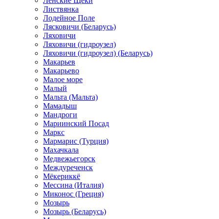
Ленские Щеки
Листвянка
Лодейное Поле
Лясковичи (Беларусь)
Ляховичи
Ляховичи (гидроузел)
Ляховичи (гидроузел) (Беларусь)
Макарьев
Макарьево
Малое море
Малый
Мальта (Мальта)
Мамадыш
Мандроги
Мариинский Посад
Маркс
Мармарис (Турция)
Махачкала
Медвежьегорск
Междуреченск
Мёкериккё
Мессина (Италия)
Миконос (Греция)
Мозырь
Мозырь (Беларусь)