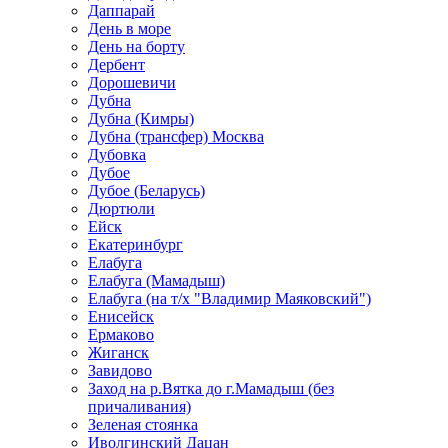
Даппарай
День в море
День на борту
Дербент
Дорошевичи
Дубна
Дубна (Кимры)
Дубна (трансфер) Москва
Дубовка
Дубое
Дубое (Беларусь)
Дюртюли
Ейск
Екатеринбург
Елабуга
Елабуга (Мамадыш)
Елабуга (на т/х "Владимир Маяковский")
Енисейск
Ермаково
Жиганск
Завидово
Заход на р.Вятка до г.Мамадыш (без
причаливания)
Зеленая стоянка
Иволгинский Дацан