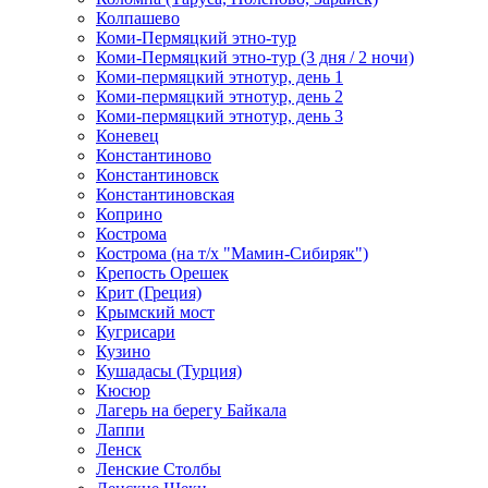
Колпашево
Коми-Пермяцкий этно-тур
Коми-Пермяцкий этно-тур (3 дня / 2 ночи)
Коми-пермяцкий этнотур, день 1
Коми-пермяцкий этнотур, день 2
Коми-пермяцкий этнотур, день 3
Коневец
Константиново
Константиновск
Константиновская
Коприно
Кострома
Кострома (на т/х "Мамин-Сибиряк")
Крепость Орешек
Крит (Греция)
Крымский мост
Кугрисари
Кузино
Кушадасы (Турция)
Кюсюр
Лагерь на берегу Байкала
Лаппи
Ленск
Ленские Столбы