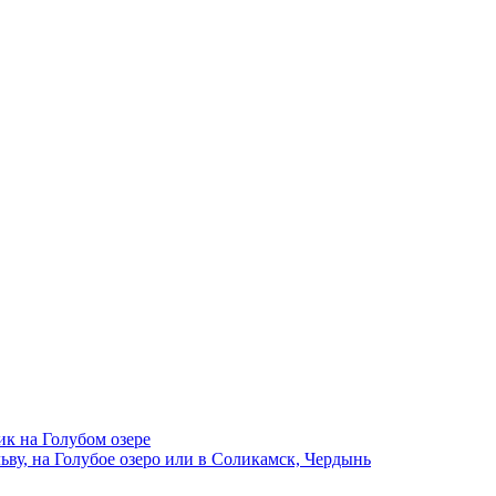
ик на Голубом озере
ву, на Голубое озеро или в Соликамск, Чердынь