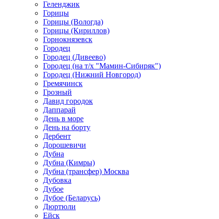
Геленджик
Горицы
Горицы (Вологда)
Горицы (Кириллов)
Горнокнязевск
Городец
Городец (Дивеево)
Городец (на т/х "Мамин-Сибиряк")
Городец (Нижний Новгород)
Гремячинск
Грозный
Давид городок
Даппарай
День в море
День на борту
Дербент
Дорошевичи
Дубна
Дубна (Кимры)
Дубна (трансфер) Москва
Дубовка
Дубое
Дубое (Беларусь)
Дюртюли
Ейск