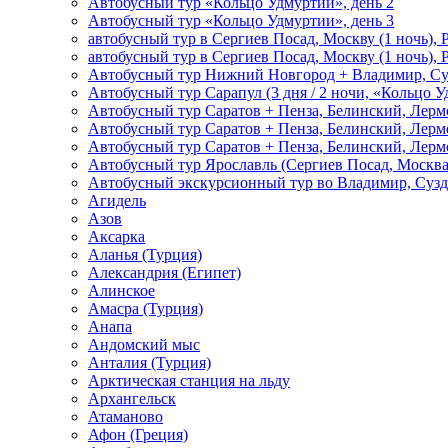
Автобусный тур «Кольцо Удмуртии», день 2
Автобусный тур «Кольцо Удмуртии», день 3
автобусный тур в Сергиев Посад, Москву (1 ночь), 
автобусный тур в Сергиев Посад, Москву (1 ночь), 
Автобусный тур Нижний Новгород + Владимир, Су
Автобусный тур Сарапул (3 дня / 2 ночи, «Кольцо 
Автобусный тур Саратов + Пенза, Белинский, Лермо
Автобусный тур Саратов + Пенза, Белинский, Лермо
Автобусный тур Саратов + Пенза, Белинский, Лермо
Автобусный тур Ярославль (Сергиев Посад, Москва 
Автобусный экскурсионный тур во Владимир, Сузд
Агидель
Азов
Аксарка
Аланья (Турция)
Александрия (Египет)
Алинское
Амасра (Турция)
Анапа
Андомский мыс
Анталия (Турция)
Арктическая станция на льду
Архангельск
Атаманово
Афон (Греция)