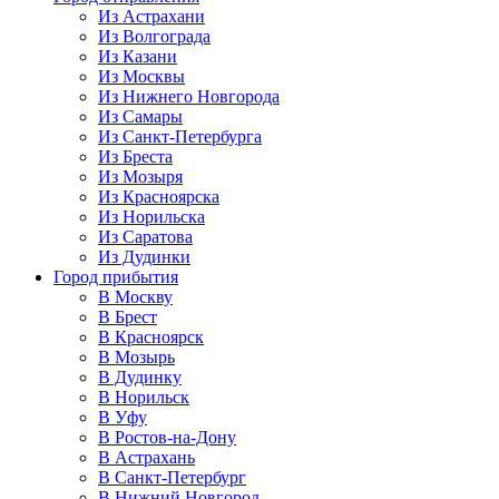
Из Астрахани
Из Волгограда
Из Казани
Из Москвы
Из Нижнего Новгорода
Из Самары
Из Санкт-Петербурга
Из Бреста
Из Мозыря
Из Красноярска
Из Норильска
Из Саратова
Из Дудинки
Город прибытия
В Москву
В Брест
В Красноярск
В Мозырь
В Дудинку
В Норильск
В Уфу
В Ростов-на-Дону
В Астрахань
В Санкт-Петербург
В Нижний Новгород