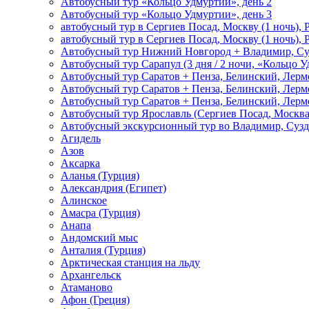
Автобусный тур «Кольцо Удмуртии», день 2
Автобусный тур «Кольцо Удмуртии», день 3
автобусный тур в Сергиев Посад, Москву (1 ночь), 
автобусный тур в Сергиев Посад, Москву (1 ночь), 
Автобусный тур Нижний Новгород + Владимир, Су
Автобусный тур Сарапул (3 дня / 2 ночи, «Кольцо 
Автобусный тур Саратов + Пенза, Белинский, Лермо
Автобусный тур Саратов + Пенза, Белинский, Лермо
Автобусный тур Саратов + Пенза, Белинский, Лермо
Автобусный тур Ярославль (Сергиев Посад, Москва 
Автобусный экскурсионный тур во Владимир, Сузд
Агидель
Азов
Аксарка
Аланья (Турция)
Александрия (Египет)
Алинское
Амасра (Турция)
Анапа
Андомский мыс
Анталия (Турция)
Арктическая станция на льду
Архангельск
Атаманово
Афон (Греция)