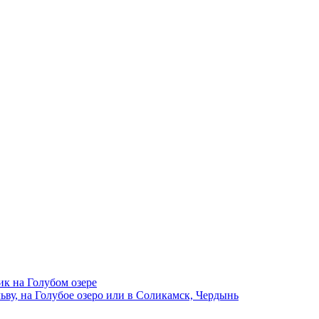
ик на Голубом озере
ву, на Голубое озеро или в Соликамск, Чердынь