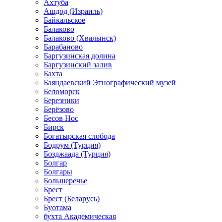
Ахтуба
Ашдод (Израиль)
Байкальское
Балаково
Балаково (Хвалынск)
Барабаново
Баргузинская долина
Баргузинский залив
Бахта
Баяндаевский Этнографический музей
Беломорск
Березники
Берёзово
Бесов Нос
Бирск
Богатырская слобода
Бодрум (Турция)
Бозджаада (Турция)
Болгар
Болгары
Большеречье
Брест
Брест (Беларусь)
Буотама
бухта Академическая