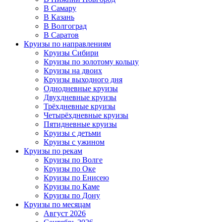
В Самару
В Казань
В Волгоград
В Саратов
Круизы по направлениям
Круизы Сибири
Круизы по золотому кольцу
Круизы на двоих
Круизы выходного дня
Однодневные круизы
Двухдневные круизы
Трёхдневные круизы
Четырёхдневные круизы
Пятидневные круизы
Круизы с детьми
Круизы с ужином
Круизы по рекам
Круизы по Волге
Круизы по Оке
Круизы по Енисею
Круизы по Каме
Круизы по Дону
Круизы по месяцам
Август 2026