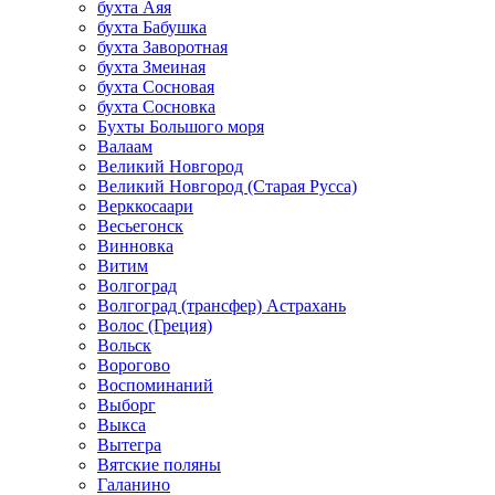
бухта Аяя
бухта Бабушка
бухта Заворотная
бухта Змеиная
бухта Сосновая
бухта Сосновка
Бухты Большого моря
Валаам
Великий Новгород
Великий Новгород (Старая Русса)
Верккосаари
Весьегонск
Винновка
Витим
Волгоград
Волгоград (трансфер) Астрахань
Волос (Греция)
Вольск
Ворогово
Воспоминаний
Выборг
Выкса
Вытегра
Вятские поляны
Галанино