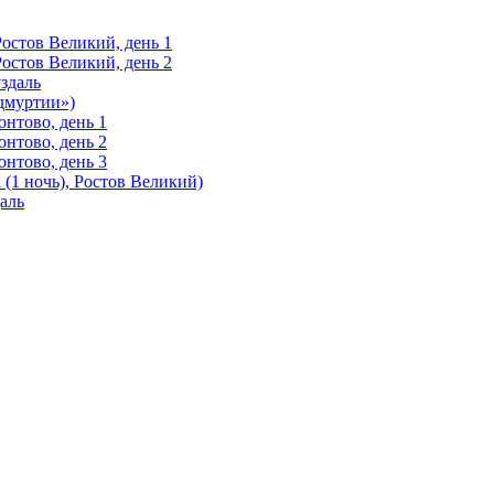
Ростов Великий, день 1
Ростов Великий, день 2
здаль
Удмуртии»)
нтово, день 1
нтово, день 2
нтово, день 3
(1 ночь), Ростов Великий)
аль