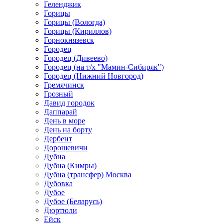
Геленджик
Горицы
Горицы (Вологда)
Горицы (Кириллов)
Горнокнязевск
Городец
Городец (Дивеево)
Городец (на т/х "Мамин-Сибиряк")
Городец (Нижний Новгород)
Гремячинск
Грозный
Давид городок
Даппарай
День в море
День на борту
Дербент
Дорошевичи
Дубна
Дубна (Кимры)
Дубна (трансфер) Москва
Дубовка
Дубое
Дубое (Беларусь)
Дюртюли
Ейск