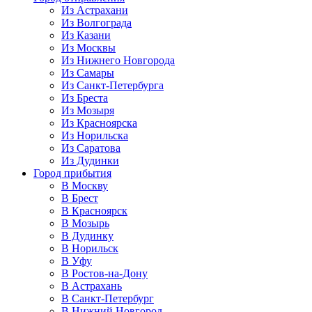
Из Астрахани
Из Волгограда
Из Казани
Из Москвы
Из Нижнего Новгорода
Из Самары
Из Санкт-Петербурга
Из Бреста
Из Мозыря
Из Красноярска
Из Норильска
Из Саратова
Из Дудинки
Город прибытия
В Москву
В Брест
В Красноярск
В Мозырь
В Дудинку
В Норильск
В Уфу
В Ростов-на-Дону
В Астрахань
В Санкт-Петербург
В Нижний Новгород