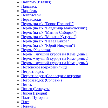
Палермо (Италия)
Панаевск
Парабель
Пеллотсари
Переволоки
Пермь (на т/х "Борис Полевой")
Пермь (на т/х "Владимир Маяковский")
Пермь (на т/х "Мамин-Сибиряк")
Пермь (на т/х "Михаил Кутузов")
Пермь (на т/х "Павел Бажов")
Пермь (на т/х "Юрий Никулин")
Пермь (Хохловка)
Пермь + лучший курорт на Каме, день 1
Пермь + лучший курорт на Каме, день 2
Пермь + лучший курорт на Каме, день 3
Пестовское водохранилище
Петрозаводск
Петрозаводск (Соловецкие острова)
Петрозаводск (Соловки)
Пинск
Пинск (Беларусь)
Пирей (Греция)
Плато Путорана
Плес
Повенец