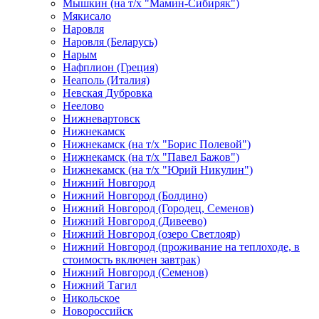
Мышкин (на т/х "Мамин-Сибиряк")
Мякисало
Наровля
Наровля (Беларусь)
Нарым
Нафплион (Греция)
Неаполь (Италия)
Невская Дубровка
Неелово
Нижневартовск
Нижнекамск
Нижнекамск (на т/х "Борис Полевой")
Нижнекамск (на т/х "Павел Бажов")
Нижнекамск (на т/х "Юрий Никулин")
Нижний Новгород
Нижний Новгород (Болдино)
Нижний Новгород (Городец, Семенов)
Нижний Новгород (Дивеево)
Нижний Новгород (озеро Светлояр)
Нижний Новгород (проживание на теплоходе, в
стоимость включен завтрак)
Нижний Новгород (Семенов)
Нижний Тагил
Никольское
Новороссийск