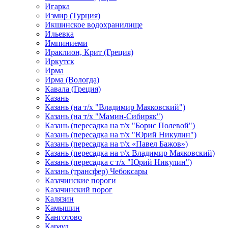
Игарка
Измир (Турция)
Икшинское водохранилище
Ильевка
Импиниеми
Ираклион, Крит (Греция)
Иркутск
Ирма
Ирма (Вологда)
Кавала (Греция)
Казань
Казань (на т/х "Владимир Маяковский")
Казань (на т/х "Мамин-Сибиряк")
Казань (пересадка на т/х "Борис Полевой")
Казань (пересадка на т/х "Юрий Никулин")
Казань (пересадка на т/х «Павел Бажов»)
Казань (пересадка на т/х Владимир Маяковский)
Казань (пересадка с т/х "Юрий Никулин")
Казань (трансфер) Чебоксары
Казачинские пороги
Казачинский порог
Калязин
Камышин
Канготово
Караул