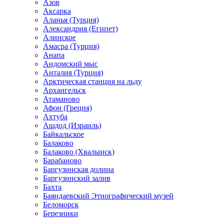
Азов
Аксарка
Аланья (Турция)
Александрия (Египет)
Алинское
Амасра (Турция)
Анапа
Андомский мыс
Анталия (Турция)
Арктическая станция на льду
Архангельск
Атаманово
Афон (Греция)
Ахтуба
Ашдод (Израиль)
Байкальское
Балаково
Балаково (Хвалынск)
Барабаново
Баргузинская долина
Баргузинский залив
Бахта
Баяндаевский Этнографический музей
Беломорск
Березники