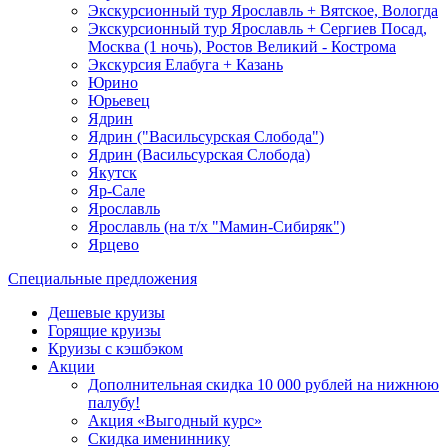
Экскурсионный тур Ярославль + Вятское, Вологда
Экскурсионный тур Ярославль + Сергиев Посад,
Москва (1 ночь), Ростов Великий - Кострома
Экскурсия Елабуга + Казань
Юрино
Юрьевец
Ядрин
Ядрин ("Васильсурская Слобода")
Ядрин (Васильсурская Слобода)
Якутск
Яр-Сале
Ярославль
Ярославль (на т/х "Мамин-Сибиряк")
Ярцево
Специальные предложения
Дешевые круизы
Горящие круизы
Круизы с кэшбэком
Акции
Дополнительная скидка 10 000 рублей на нижнюю
палубу!
Акция «Выгодный курс»
Скидка имениннику