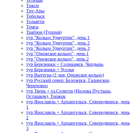
Тетюши
Тикси
Тит-Ары
Тобольск
Тольятти
Томск
Трабзон (Турция)
тур "Кольцо Удмуртии", день 1
тур "Кольцо Удмуртии", день 2
тур "Кольцо Удмуртии", день 3
тур "Онежское кольцо", день 1
тур "Онежское кольцо", день 2
тур Березники + Соликамск, Чердынь
тур Березники + Усолье
тур Вытегра (2 дня, Онежское кольцо)
тур Русский север: Белозерск, Галинское,
Череповец
тур Тверь + оз.Селигер (Нилова Пустынь,
Осташков), Торжок
тур Ярославль + Архангельск, Северодвинск, день
1
тур Ярославль + Архангельск, Северодвинск, день
2
тур Ярославль + Архангельск, Северодвинск, день
3