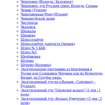
Череповец (Вологда / Белозерск)
Череповец, тур Русский север: Вологда, Сизьма
Чешме (Турция)
Чивитавеккья (Рим) (Италия)
Чивыркуйский залив
Чистополь
Чкаловск
Шеркалы
Ширяево
Шлиссельбург
Шлиссельбург (крепость Орешек)
Шлюз № 5 ББК
Шлюз №5
Щербаковка
Щурово
Щурово (Коломна)
Экскурсионные программы из Березников в
Усолье или Соликамск,Чердынь или во Всеволодо-
Вильву, на Голубое озеро.
Экскурсионный тур на о.Валаам - Сортавалу -
Рускеалу.
Экскурсионный тур "Онежское кольцо" (2 дня / 1
ночь)
Экскурсионный тур «Кольцо Удмуртии» (3 дня / 2
ночи)