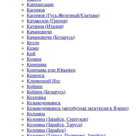
Карпансаари
Касимов
Касимов (Гусь-Железный/Елатьма)
Катаколон (Греция)
Катания (Италия)
Качановичи
Качановичи (Беларусь)
Келло
Кижи
Кий
Кимры
Кинешма
Кинешма или Юрьевец
Киренск
Климецкий Нос
Кобрин
Кобрин (Беларусь)
Козловка
Козьмодемьянск
Козьмодемьянск (автобусная экскурсия в Ядрин)
Коломна
Коломна (Зарайск, Серпухов)
Коломна (Зарайск, Таруса)
Коломна (Зарайск)
Коломна (Таруса, Поленово, Зарайск)