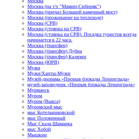
Москва
Москва (на т/х "Мамин-Сибиряк")
Москва (причал Большой каменный мост)
Москва (проживание на теплоходе)
Москва (СРВ)
Москва (стоянка на СРВ)
Москва (стоянка на СРВ). Посадка туристов всегда
начинается в 22 часа.
Москва (трансфер)
Москва (трансфер) Дубна
Москва (трансфер) Калязин
Москва (ЮРВ)
Мужи
Мужи/Ханты-Мужи
Музей-диорама «Прорыв блокады Ленинграда»
музей-заповедник «Прорыв блокады Ленинграда»
Мурманск
Муром
Муром (Выкса)
Муромский мыс
мыс Котельниковский
мыс Половинный
Мыс Скала Шаманка
мыс Хобой
Мышкин