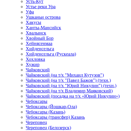
Усть-Кут
Устье реки Ура
Уфа
Ушканьи острова
Хакусы
Ханты-Мансийск
Хвалынск
Хвойный Бор
Хейнясенмаа
Хийденсельга
Хийденсельга (Рускеала)
Хохловка
Хужир
Чайковский
Чайковский (на т/х "Михаил Кутузов")
Чайковский (на т/х "Павел Бажов") (техн.)
Чайковский (на т/х "Юрий Никулин") (техн.)
Чайковский (на т/х Владимир Маяковский)
Чайковский (посадка на т/х «Юрий Никулин»)
Чебоксары
Чебоксары (Йошкар-Ола)
Чебоксары (Казань)
Чебоксары (трансфер) Казань
Череповец
Череповец (Белозерск)