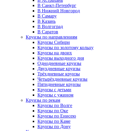
В Астрахань
В Санкт-Петербург
В Нижний Новгород
В Самару
В Казань
В Волгоград
В Саратов
Круизы по направлениям
Круизы Сибири
Круизы по золотому кольцу
Круизы на двоих
Круизы выходного дня
Однодневные круизы
Двухдневные круизы
Трёхдневные круизы
Четырёхдневные круизы
Пятидневные круизы
Круизы с детьми
Круизы с ужином
Круизы по рекам
Круизы по Волге
Круизы по Оке
Круизы по Енисею
Круизы по Каме
Круизы по Дону