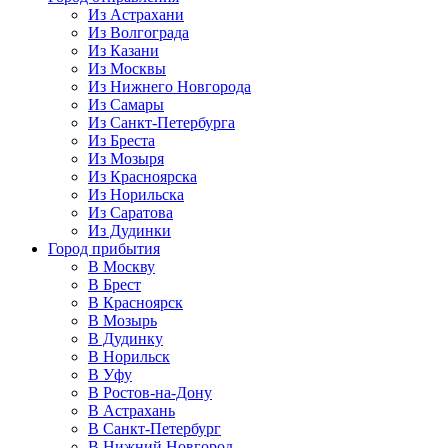
Из Астрахани
Из Волгограда
Из Казани
Из Москвы
Из Нижнего Новгорода
Из Самары
Из Санкт-Петербурга
Из Бреста
Из Мозыря
Из Красноярска
Из Норильска
Из Саратова
Из Дудинки
Город прибытия
В Москву
В Брест
В Красноярск
В Мозырь
В Дудинку
В Норильск
В Уфу
В Ростов-на-Дону
В Астрахань
В Санкт-Петербург
В Нижний Новгород