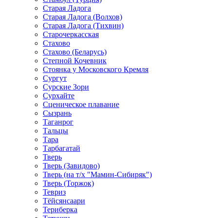
Старая Ладога
Старая Ладога (Волхов)
Старая Ладога (Тихвин)
Старочеркасская
Стахово
Стахово (Беларусь)
Степной Кочевник
Стоянка у Московского Кремля
Сургут
Сурские Зори
Сурхайте
Сценическое плавание
Сызрань
Таганрог
Тальцы
Тара
Тарбагатай
Тверь
Тверь (Завидово)
Тверь (на т/х "Мамин-Сибиряк")
Тверь (Торжок)
Тевриз
Тёйсянсаари
Териберка