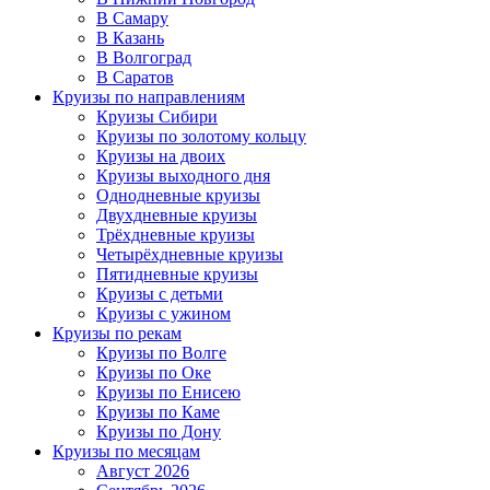
В Самару
В Казань
В Волгоград
В Саратов
Круизы по направлениям
Круизы Сибири
Круизы по золотому кольцу
Круизы на двоих
Круизы выходного дня
Однодневные круизы
Двухдневные круизы
Трёхдневные круизы
Четырёхдневные круизы
Пятидневные круизы
Круизы с детьми
Круизы с ужином
Круизы по рекам
Круизы по Волге
Круизы по Оке
Круизы по Енисею
Круизы по Каме
Круизы по Дону
Круизы по месяцам
Август 2026