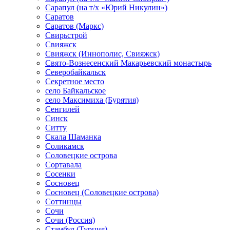
Сарапул (на т/х «Юрий Никулин»)
Саратов
Саратов (Маркс)
Свирьстрой
Свияжск
Свияжск (Иннополис, Свияжск)
Свято-Вознесенский Макарьевский монастырь
Северобайкальск
Секретное место
село Байкальское
село Максимиха (Бурятия)
Сенгилей
Синск
Ситту
Скала Шаманка
Соликамск
Соловецкие острова
Сортавала
Сосенки
Сосновец
Сосновец (Соловецкие острова)
Соттинцы
Сочи
Сочи (Россия)
Стамбул (Турция)