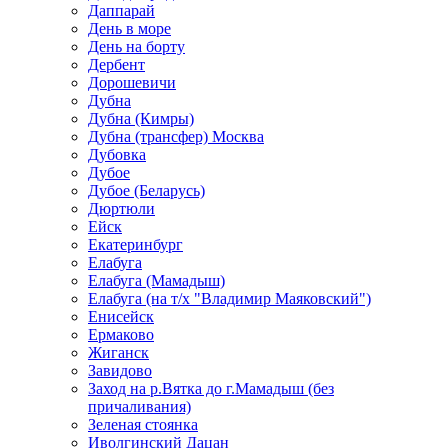
Даппарай
День в море
День на борту
Дербент
Дорошевичи
Дубна
Дубна (Кимры)
Дубна (трансфер) Москва
Дубовка
Дубое
Дубое (Беларусь)
Дюртюли
Ейск
Екатеринбург
Елабуга
Елабуга (Мамадыш)
Елабуга (на т/х "Владимир Маяковский")
Енисейск
Ермаково
Жиганск
Завидово
Заход на р.Вятка до г.Мамадыш (без
причаливания)
Зеленая стоянка
Иволгинский Дацан