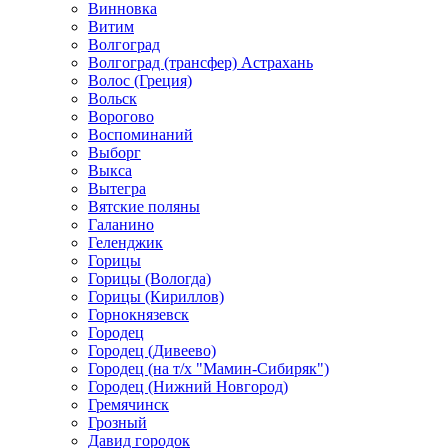
Винновка
Витим
Волгоград
Волгоград (трансфер) Астрахань
Волос (Греция)
Вольск
Ворогово
Воспоминаний
Выборг
Выкса
Вытегра
Вятские поляны
Галанино
Геленджик
Горицы
Горицы (Вологда)
Горицы (Кириллов)
Горнокнязевск
Городец
Городец (Дивеево)
Городец (на т/х "Мамин-Сибиряк")
Городец (Нижний Новгород)
Гремячинск
Грозный
Давид городок