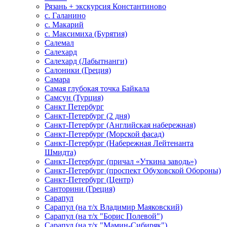
Рязань + экскурсия Константиново
с. Галанино
с. Макарий
с. Максимиха (Бурятия)
Салемал
Салехард
Салехард (Лабытнанги)
Салоники (Греция)
Самара
Самая глубокая точка Байкала
Самсун (Турция)
Санкт Петербург
Санкт-Петербург (2 дня)
Санкт-Петербург (Английская набережная)
Санкт-Петербург (Морской фасад)
Санкт-Петербург (Набережная Лейтенанта
Шмидта)
Санкт-Петербург (причал «Уткина заводь»)
Санкт-Петербург (проспект Обуховской Обороны)
Санкт-Петербург (Центр)
Санторини (Греция)
Сарапул
Сарапул (на т/х Владимир Маяковский)
Сарапул (на т/х "Борис Полевой")
Сарапул (на т/х "Мамин-Сибиряк")