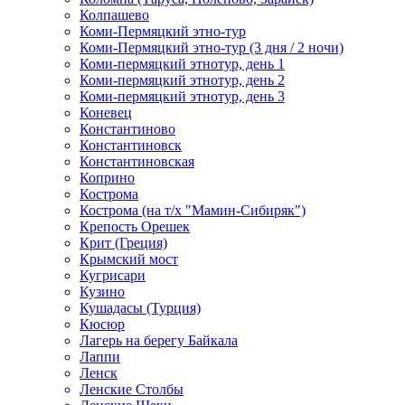
Колпашево
Коми-Пермяцкий этно-тур
Коми-Пермяцкий этно-тур (3 дня / 2 ночи)
Коми-пермяцкий этнотур, день 1
Коми-пермяцкий этнотур, день 2
Коми-пермяцкий этнотур, день 3
Коневец
Константиново
Константиновск
Константиновская
Коприно
Кострома
Кострома (на т/х "Мамин-Сибиряк")
Крепость Орешек
Крит (Греция)
Крымский мост
Кугрисари
Кузино
Кушадасы (Турция)
Кюсюр
Лагерь на берегу Байкала
Лаппи
Ленск
Ленские Столбы