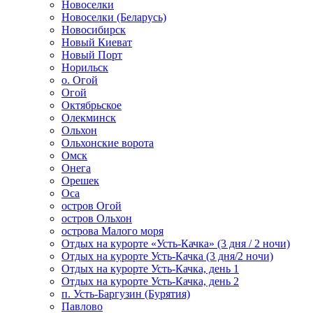
Новоселки
Новоселки (Беларусь)
Новосибирск
Новый Киеват
Новый Порт
Норильск
о. Огой
Огой
Октябрьское
Олекминск
Ольхон
Ольхонские ворота
Омск
Онега
Орешек
Оса
остров Огой
остров Ольхон
острова Малого моря
Отдых на курорте «Усть-Качка» (3 дня / 2 ночи)
Отдых на курорте Усть-Качка (3 дня/2 ночи)
Отдых на курорте Усть-Качка, день 1
Отдых на курорте Усть-Качка, день 2
п. Усть-Баргузин (Бурятия)
Павлово