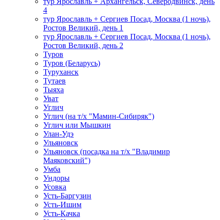
тур Ярославль + Архангельск, Северодвинск, день
4
тур Ярославль + Сергиев Посад, Москва (1 ночь),
Ростов Великий, день 1
тур Ярославль + Сергиев Посад, Москва (1 ночь),
Ростов Великий, день 2
Туров
Туров (Беларусь)
Туруханск
Тутаев
Тыяха
Уват
Углич
Углич (на т/х "Мамин-Сибиряк")
Углич или Мышкин
Улан-Удэ
Ульяновск
Ульяновск (посадка на т/х "Владимир
Маяковский")
Умба
Ундоры
Усовка
Усть-Баргузин
Усть-Ишим
Усть-Качка