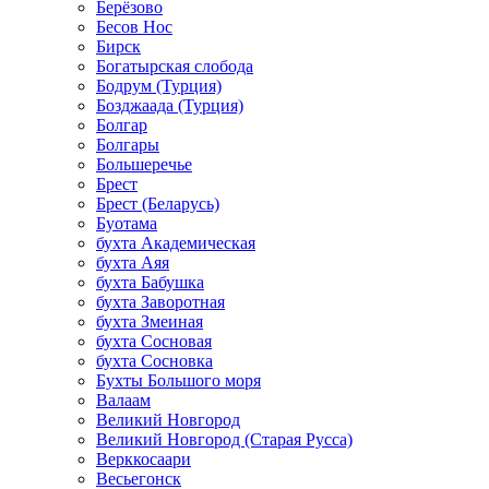
Берёзово
Бесов Нос
Бирск
Богатырская слобода
Бодрум (Турция)
Бозджаада (Турция)
Болгар
Болгары
Большеречье
Брест
Брест (Беларусь)
Буотама
бухта Академическая
бухта Аяя
бухта Бабушка
бухта Заворотная
бухта Змеиная
бухта Сосновая
бухта Сосновка
Бухты Большого моря
Валаам
Великий Новгород
Великий Новгород (Старая Русса)
Верккосаари
Весьегонск