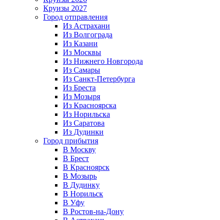
Круизы 2027
Город отправления
Из Астрахани
Из Волгограда
Из Казани
Из Москвы
Из Нижнего Новгорода
Из Самары
Из Санкт-Петербурга
Из Бреста
Из Мозыря
Из Красноярска
Из Норильска
Из Саратова
Из Дудинки
Город прибытия
В Москву
В Брест
В Красноярск
В Мозырь
В Дудинку
В Норильск
В Уфу
В Ростов-на-Дону