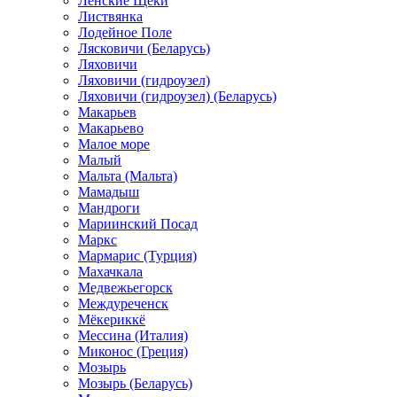
Ленские Щеки
Листвянка
Лодейное Поле
Лясковичи (Беларусь)
Ляховичи
Ляховичи (гидроузел)
Ляховичи (гидроузел) (Беларусь)
Макарьев
Макарьево
Малое море
Малый
Мальта (Мальта)
Мамадыш
Мандроги
Мариинский Посад
Маркс
Мармарис (Турция)
Махачкала
Медвежьегорск
Междуреченск
Мёкериккё
Мессина (Италия)
Миконос (Греция)
Мозырь
Мозырь (Беларусь)