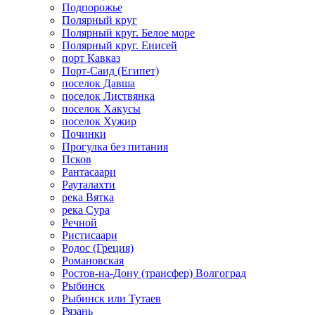
Подпорожье
Полярный круг
Полярный круг. Белое море
Полярный круг. Енисей
порт Кавказ
Порт-Саид (Египет)
поселок Давша
поселок Листвянка
поселок Хакусы
поселок Хужир
Починки
Прогулка без питания
Псков
Рантасаари
Рауталахти
река Вятка
река Сура
Речной
Ристисаари
Родос (Греция)
Романовская
Ростов-на-Дону (трансфер) Волгоград
Рыбинск
Рыбинск или Тутаев
Рязань