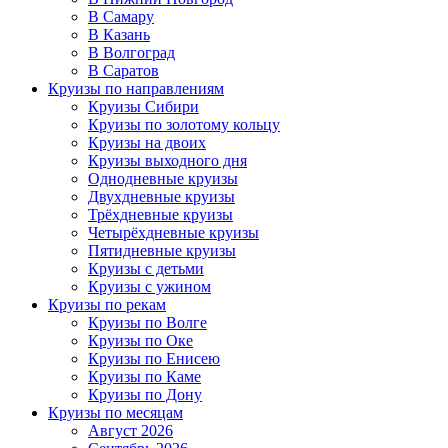
В Самару
В Казань
В Волгоград
В Саратов
Круизы по направлениям
Круизы Сибири
Круизы по золотому кольцу
Круизы на двоих
Круизы выходного дня
Однодневные круизы
Двухдневные круизы
Трёхдневные круизы
Четырёхдневные круизы
Пятидневные круизы
Круизы с детьми
Круизы с ужином
Круизы по рекам
Круизы по Волге
Круизы по Оке
Круизы по Енисею
Круизы по Каме
Круизы по Дону
Круизы по месяцам
Август 2026