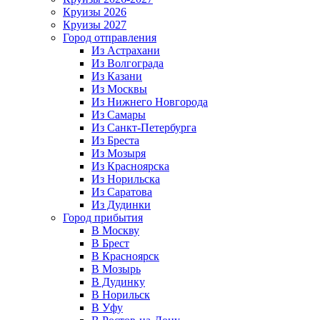
Круизы 2026
Круизы 2027
Город отправления
Из Астрахани
Из Волгограда
Из Казани
Из Москвы
Из Нижнего Новгорода
Из Самары
Из Санкт-Петербурга
Из Бреста
Из Мозыря
Из Красноярска
Из Норильска
Из Саратова
Из Дудинки
Город прибытия
В Москву
В Брест
В Красноярск
В Мозырь
В Дудинку
В Норильск
В Уфу