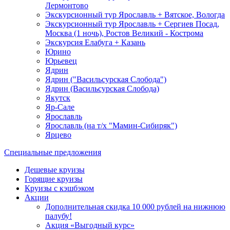
Лермонтово
Экскурсионный тур Ярославль + Вятское, Вологда
Экскурсионный тур Ярославль + Сергиев Посад,
Москва (1 ночь), Ростов Великий - Кострома
Экскурсия Елабуга + Казань
Юрино
Юрьевец
Ядрин
Ядрин ("Васильсурская Слобода")
Ядрин (Васильсурская Слобода)
Якутск
Яр-Сале
Ярославль
Ярославль (на т/х "Мамин-Сибиряк")
Ярцево
Специальные предложения
Дешевые круизы
Горящие круизы
Круизы с кэшбэком
Акции
Дополнительная скидка 10 000 рублей на нижнюю
палубу!
Акция «Выгодный курс»