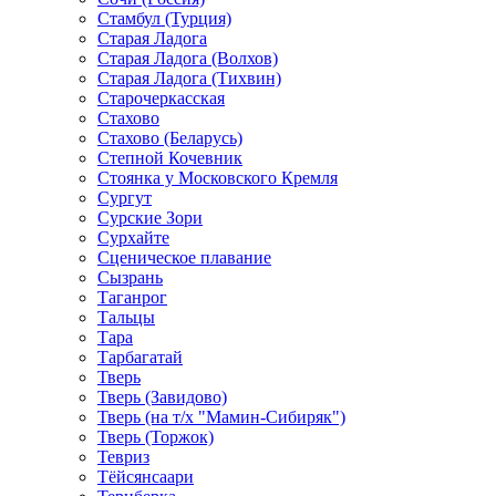
Стамбул (Турция)
Старая Ладога
Старая Ладога (Волхов)
Старая Ладога (Тихвин)
Старочеркасская
Стахово
Стахово (Беларусь)
Степной Кочевник
Стоянка у Московского Кремля
Сургут
Сурские Зори
Сурхайте
Сценическое плавание
Сызрань
Таганрог
Тальцы
Тара
Тарбагатай
Тверь
Тверь (Завидово)
Тверь (на т/х "Мамин-Сибиряк")
Тверь (Торжок)
Тевриз
Тёйсянсаари