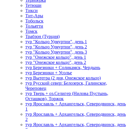
Териберка
Тетюши
Тикси
Тит-Ары
Тобольск
Тольятти
Томск
Трабзон (Турция)
тур "Кольцо Удмуртии", день 1
тур "Кольцо Удмуртии", день 2
тур "Кольцо Удмуртии", день 3
тур "Онежское кольцо", день 1
тур "Онежское кольцо", день 2
тур Березники + Соликамск, Чердынь
тур Березники + Усолье
тур Вытегра (2 дня, Онежское кольцо)
тур Русский север: Белозерск, Галинское,
Череповец
тур Тверь + оз.Селигер (Нилова Пустынь,
Осташков), Торжок
тур Ярославль + Архангельск, Северодвинск, день
1
тур Ярославль + Архангельск, Северодвинск, день
2
тур Ярославль + Архангельск, Северодвинск, день