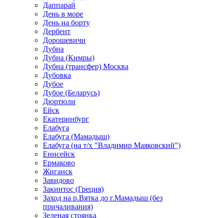
Даппарай
День в море
День на борту
Дербент
Дорошевичи
Дубна
Дубна (Кимры)
Дубна (трансфер) Москва
Дубовка
Дубое
Дубое (Беларусь)
Дюртюли
Ейск
Екатеринбург
Елабуга
Елабуга (Мамадыш)
Елабуга (на т/х "Владимир Маяковский")
Енисейск
Ермаково
Жиганск
Завидово
Закинтос (Греция)
Заход на р.Вятка до г.Мамадыш (без
причаливания)
Зеленая стоянка