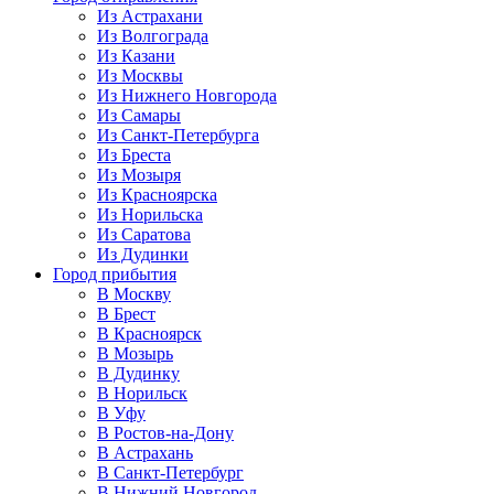
Из Астрахани
Из Волгограда
Из Казани
Из Москвы
Из Нижнего Новгорода
Из Самары
Из Санкт-Петербурга
Из Бреста
Из Мозыря
Из Красноярска
Из Норильска
Из Саратова
Из Дудинки
Город прибытия
В Москву
В Брест
В Красноярск
В Мозырь
В Дудинку
В Норильск
В Уфу
В Ростов-на-Дону
В Астрахань
В Санкт-Петербург
В Нижний Новгород