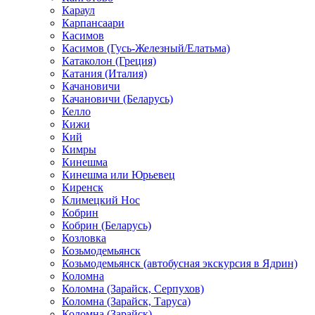
Караул
Карпансаари
Касимов
Касимов (Гусь-Железный/Елатьма)
Катаколон (Греция)
Катания (Италия)
Качановичи
Качановичи (Беларусь)
Келло
Кижи
Кий
Кимры
Кинешма
Кинешма или Юрьевец
Киренск
Климецкий Нос
Кобрин
Кобрин (Беларусь)
Козловка
Козьмодемьянск
Козьмодемьянск (автобусная экскурсия в Ядрин)
Коломна
Коломна (Зарайск, Серпухов)
Коломна (Зарайск, Таруса)
Коломна (Зарайск)