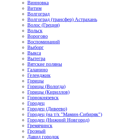
Винновка
Витим
Волгоград
Волгоград (трансфер) Астрахань
Волос (Греция)
Вольск
Ворогово
Воспоминаний
Выборг
Выкса
Вытегра
Вятские поляны
Галанино
Геленджик
Горицы
Горицы (Вологда)
Горицы (Кириллов)
Горнокнязевск
Городец
Городец (Дивеево)
Городец (на т/х "Мамин-Сибиряк")
Городец (Нижний Новгород)
Гремячинск
Грозный
Давид городок