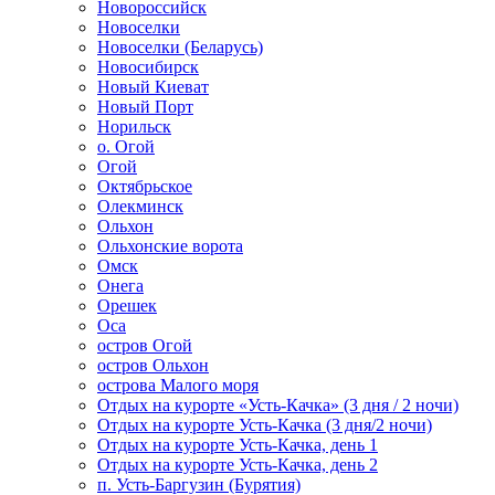
Новороссийск
Новоселки
Новоселки (Беларусь)
Новосибирск
Новый Киеват
Новый Порт
Норильск
о. Огой
Огой
Октябрьское
Олекминск
Ольхон
Ольхонские ворота
Омск
Онега
Орешек
Оса
остров Огой
остров Ольхон
острова Малого моря
Отдых на курорте «Усть-Качка» (3 дня / 2 ночи)
Отдых на курорте Усть-Качка (3 дня/2 ночи)
Отдых на курорте Усть-Качка, день 1
Отдых на курорте Усть-Качка, день 2
п. Усть-Баргузин (Бурятия)