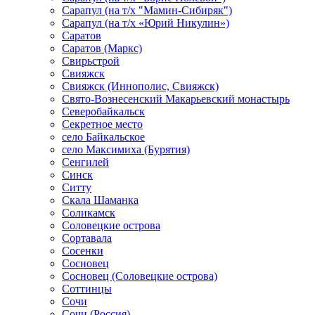
Сарапул (на т/х "Мамин-Сибиряк")
Сарапул (на т/х «Юрий Никулин»)
Саратов
Саратов (Маркс)
Свирьстрой
Свияжск
Свияжск (Иннополис, Свияжск)
Свято-Вознесенский Макарьевский монастырь
Северобайкальск
Секретное место
село Байкальское
село Максимиха (Бурятия)
Сенгилей
Синск
Ситту
Скала Шаманка
Соликамск
Соловецкие острова
Сортавала
Сосенки
Сосновец
Сосновец (Соловецкие острова)
Соттинцы
Сочи
Сочи (Россия)