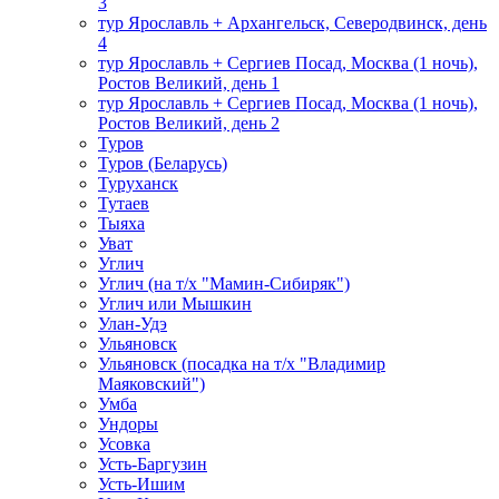
3
тур Ярославль + Архангельск, Северодвинск, день
4
тур Ярославль + Сергиев Посад, Москва (1 ночь),
Ростов Великий, день 1
тур Ярославль + Сергиев Посад, Москва (1 ночь),
Ростов Великий, день 2
Туров
Туров (Беларусь)
Туруханск
Тутаев
Тыяха
Уват
Углич
Углич (на т/х "Мамин-Сибиряк")
Углич или Мышкин
Улан-Удэ
Ульяновск
Ульяновск (посадка на т/х "Владимир
Маяковский")
Умба
Ундоры
Усовка
Усть-Баргузин
Усть-Ишим