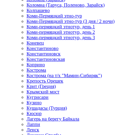
Коломна (Таруса, Поленово, Зарайск)
Колпашево
Коми-Пермяцкий этно-тур
Коми-Пермяцкий этно-тур (3 дня / 2 ночи)
Коми-пермяцкий этнотур, день 1
Коми-пермяцкий этнотур, день 2
Коми-пермяцкий этнотур, день 3
Коневец
Константиново
Константиновск
Константиновская
Коприно
Кострома
Кострома (на т/х "Мамин-Сибиряк")
Крепость Орешек
Крит (Греция)
Крымский мост
Кугрисари
Кузино
Кушадасы (Турция)
Кюсюр
Лагерь на берегу Байкала
Лаппи
Ленск