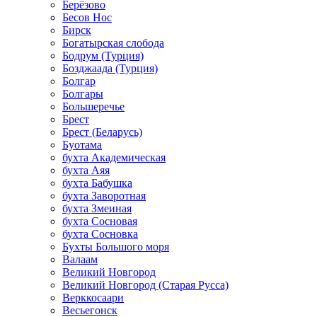
Берёзово
Бесов Нос
Бирск
Богатырская слобода
Бодрум (Турция)
Бозджаада (Турция)
Болгар
Болгары
Большеречье
Брест
Брест (Беларусь)
Буотама
бухта Академическая
бухта Аяя
бухта Бабушка
бухта Заворотная
бухта Змеиная
бухта Сосновая
бухта Сосновка
Бухты Большого моря
Валаам
Великий Новгород
Великий Новгород (Старая Русса)
Верккосаари
Весьегонск