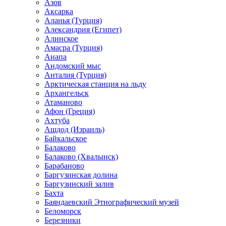
Азов
Аксарка
Аланья (Турция)
Александрия (Египет)
Алинское
Амасра (Турция)
Анапа
Андомский мыс
Анталия (Турция)
Арктическая станция на льду
Архангельск
Атаманово
Афон (Греция)
Ахтуба
Ашдод (Израиль)
Байкальское
Балаково
Балаково (Хвалынск)
Барабаново
Баргузинская долина
Баргузинский залив
Бахта
Баяндаевский Этнографический музей
Беломорск
Березники