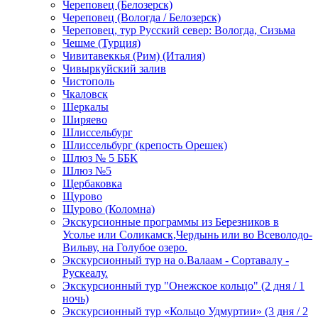
Череповец (Белозерск)
Череповец (Вологда / Белозерск)
Череповец, тур Русский север: Вологда, Сизьма
Чешме (Турция)
Чивитавеккья (Рим) (Италия)
Чивыркуйский залив
Чистополь
Чкаловск
Шеркалы
Ширяево
Шлиссельбург
Шлиссельбург (крепость Орешек)
Шлюз № 5 ББК
Шлюз №5
Щербаковка
Щурово
Щурово (Коломна)
Экскурсионные программы из Березников в
Усолье или Соликамск,Чердынь или во Всеволодо-
Вильву, на Голубое озеро.
Экскурсионный тур на о.Валаам - Сортавалу -
Рускеалу.
Экскурсионный тур "Онежское кольцо" (2 дня / 1
ночь)
Экскурсионный тур «Кольцо Удмуртии» (3 дня / 2