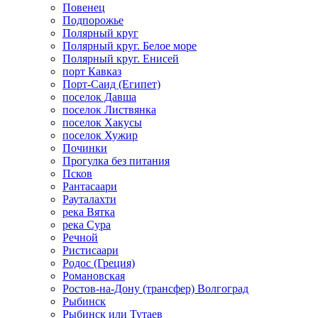
Повенец
Подпорожье
Полярный круг
Полярный круг. Белое море
Полярный круг. Енисей
порт Кавказ
Порт-Саид (Египет)
поселок Давша
поселок Листвянка
поселок Хакусы
поселок Хужир
Починки
Прогулка без питания
Псков
Рантасаари
Рауталахти
река Вятка
река Сура
Речной
Ристисаари
Родос (Греция)
Романовская
Ростов-на-Дону (трансфер) Волгоград
Рыбинск
Рыбинск или Тутаев