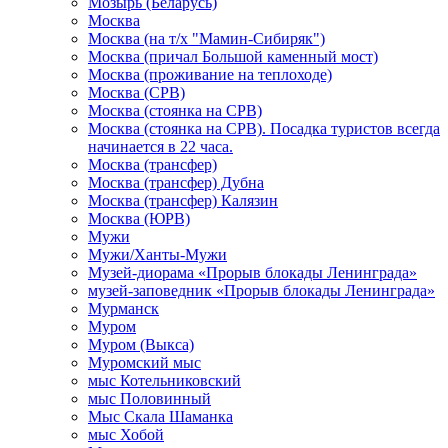
Мозырь (Беларусь)
Москва
Москва (на т/х "Мамин-Сибиряк")
Москва (причал Большой каменный мост)
Москва (проживание на теплоходе)
Москва (СРВ)
Москва (стоянка на СРВ)
Москва (стоянка на СРВ). Посадка туристов всегда
начинается в 22 часа.
Москва (трансфер)
Москва (трансфер) Дубна
Москва (трансфер) Калязин
Москва (ЮРВ)
Мужи
Мужи/Ханты-Мужи
Музей-диорама «Прорыв блокады Ленинграда»
музей-заповедник «Прорыв блокады Ленинграда»
Мурманск
Муром
Муром (Выкса)
Муромский мыс
мыс Котельниковский
мыс Половинный
Мыс Скала Шаманка
мыс Хобой