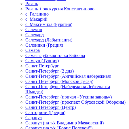
Рязань
Рязань + экскурсия Константиново
с. Галанино
с. Макарий
с. Максимиха (Бурятия)
Салемал
Салехард
Салехард (Лабытнанги)
Салоники (Греция)
Самара
Самая глубокая точка Байкала
Самсун (Турция)
Санкт Петербург
Санкт-Петербург (2 дня)
Санкт-Петербург (Английская набережная)
Санкт-Петербург (Морской фасад)
Санкт-Петербург (Набережная Лейтенанта
Шмидта)
Санкт-Петербург (причал «Уткина заводь»)
Санкт-Петербург (проспект Обуховской Обороны)
Санкт-Петербург (Центр)
Санторини (Греция)
Сарапул
Сарапул (на т/х Владимир Маяковский)
Сарапул (на т/х "Борис Полевой")