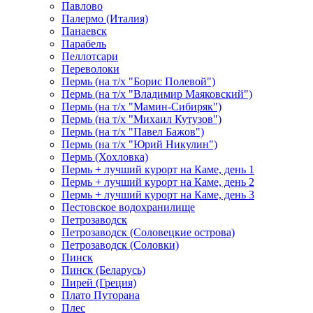
Павлово
Палермо (Италия)
Панаевск
Парабель
Пеллотсари
Переволоки
Пермь (на т/х "Борис Полевой")
Пермь (на т/х "Владимир Маяковский")
Пермь (на т/х "Мамин-Сибиряк")
Пермь (на т/х "Михаил Кутузов")
Пермь (на т/х "Павел Бажов")
Пермь (на т/х "Юрий Никулин")
Пермь (Хохловка)
Пермь + лучший курорт на Каме, день 1
Пермь + лучший курорт на Каме, день 2
Пермь + лучший курорт на Каме, день 3
Пестовское водохранилище
Петрозаводск
Петрозаводск (Соловецкие острова)
Петрозаводск (Соловки)
Пинск
Пинск (Беларусь)
Пирей (Греция)
Плато Путорана
Плес