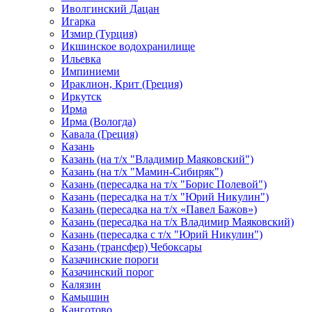
Иволгинский Дацан
Игарка
Измир (Турция)
Икшинское водохранилище
Ильевка
Импиниеми
Ираклион, Крит (Греция)
Иркутск
Ирма
Ирма (Вологда)
Кавала (Греция)
Казань
Казань (на т/х "Владимир Маяковский")
Казань (на т/х "Мамин-Сибиряк")
Казань (пересадка на т/х "Борис Полевой")
Казань (пересадка на т/х "Юрий Никулин")
Казань (пересадка на т/х «Павел Бажов»)
Казань (пересадка на т/х Владимир Маяковский)
Казань (пересадка с т/х "Юрий Никулин")
Казань (трансфер) Чебоксары
Казачинские пороги
Казачинский порог
Калязин
Камышин
Канготово