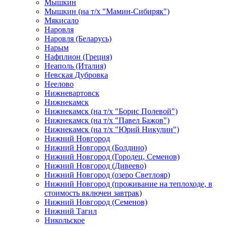
Мышкин
Мышкин (на т/х "Мамин-Сибиряк")
Мякисало
Наровля
Наровля (Беларусь)
Нарым
Нафплион (Греция)
Неаполь (Италия)
Невская Дубровка
Неелово
Нижневартовск
Нижнекамск
Нижнекамск (на т/х "Борис Полевой")
Нижнекамск (на т/х "Павел Бажов")
Нижнекамск (на т/х "Юрий Никулин")
Нижний Новгород
Нижний Новгород (Болдино)
Нижний Новгород (Городец, Семенов)
Нижний Новгород (Дивеево)
Нижний Новгород (озеро Светлояр)
Нижний Новгород (проживание на теплоходе, в
стоимость включен завтрак)
Нижний Новгород (Семенов)
Нижний Тагил
Никольское