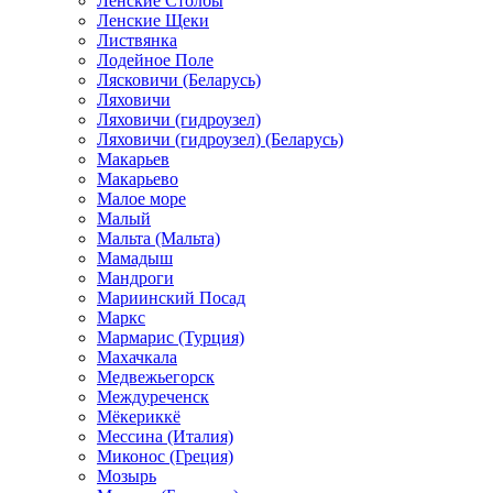
Ленские Столбы
Ленские Щеки
Листвянка
Лодейное Поле
Лясковичи (Беларусь)
Ляховичи
Ляховичи (гидроузел)
Ляховичи (гидроузел) (Беларусь)
Макарьев
Макарьево
Малое море
Малый
Мальта (Мальта)
Мамадыш
Мандроги
Мариинский Посад
Маркс
Мармарис (Турция)
Махачкала
Медвежьегорск
Междуреченск
Мёкериккё
Мессина (Италия)
Миконос (Греция)
Мозырь