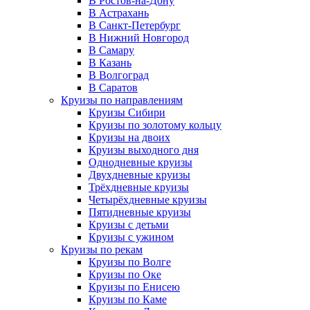
В Ростов-на-Дону
В Астрахань
В Санкт-Петербург
В Нижний Новгород
В Самару
В Казань
В Волгоград
В Саратов
Круизы по направлениям
Круизы Сибири
Круизы по золотому кольцу
Круизы на двоих
Круизы выходного дня
Однодневные круизы
Двухдневные круизы
Трёхдневные круизы
Четырёхдневные круизы
Пятидневные круизы
Круизы с детьми
Круизы с ужином
Круизы по рекам
Круизы по Волге
Круизы по Оке
Круизы по Енисею
Круизы по Каме