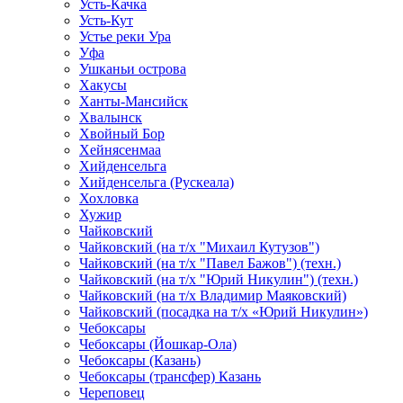
Усть-Качка
Усть-Кут
Устье реки Ура
Уфа
Ушканьи острова
Хакусы
Ханты-Мансийск
Хвалынск
Хвойный Бор
Хейнясенмаа
Хийденсельга
Хийденсельга (Рускеала)
Хохловка
Хужир
Чайковский
Чайковский (на т/х "Михаил Кутузов")
Чайковский (на т/х "Павел Бажов") (техн.)
Чайковский (на т/х "Юрий Никулин") (техн.)
Чайковский (на т/х Владимир Маяковский)
Чайковский (посадка на т/х «Юрий Никулин»)
Чебоксары
Чебоксары (Йошкар-Ола)
Чебоксары (Казань)
Чебоксары (трансфер) Казань
Череповец