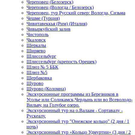
Череповец (Белозерск)
Череповец (Вологда / Белозерск)
Череповец, тур Русский север: Вологда, Сизьма
Чешме (Турция)
Чивитавеккья (Рим) (Италия)
Чивыркуйский залив
Чистополь
Чкаловск
Шеркалы
Ширяево
Шлиссельбург
Шлиссельбург (крепость Орешек)
Шлюз № 5 ББК
Шлюз №5
Щербаковка
Щурово
Щурово (Коломна)
Экскурсионные программы из Березников в
Усолье или Соликамск,Чердынь или во Всеволодо-
Вильву, на Голубое озеро.
Экскурсионный тур на о.Валаам - Сортавалу -
Рускеалу.
Экскурсионный тур "Онежское кольцо" (2 дня / 1
ночь)
Экскурсионный тур «Кольцо Удмуртии» (3 дня / 2