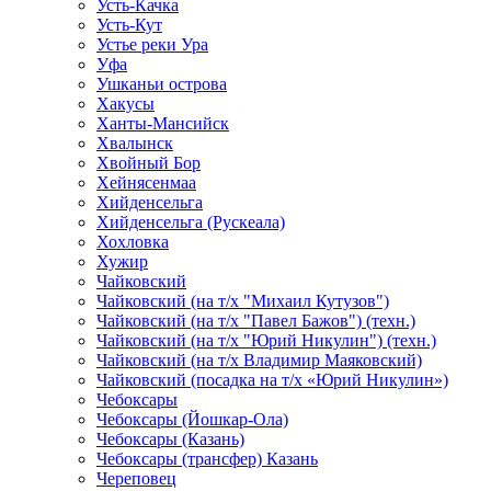
Усть-Качка
Усть-Кут
Устье реки Ура
Уфа
Ушканьи острова
Хакусы
Ханты-Мансийск
Хвалынск
Хвойный Бор
Хейнясенмаа
Хийденсельга
Хийденсельга (Рускеала)
Хохловка
Хужир
Чайковский
Чайковский (на т/х "Михаил Кутузов")
Чайковский (на т/х "Павел Бажов") (техн.)
Чайковский (на т/х "Юрий Никулин") (техн.)
Чайковский (на т/х Владимир Маяковский)
Чайковский (посадка на т/х «Юрий Никулин»)
Чебоксары
Чебоксары (Йошкар-Ола)
Чебоксары (Казань)
Чебоксары (трансфер) Казань
Череповец