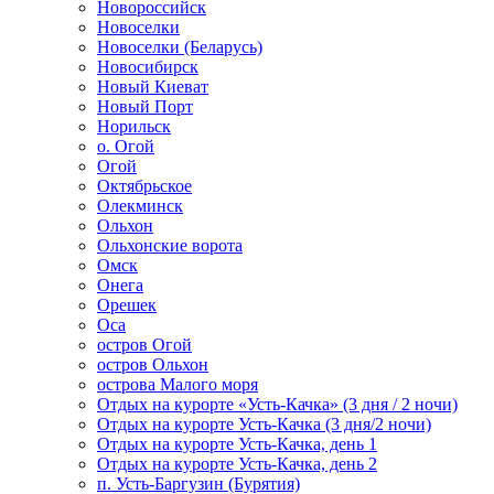
Новороссийск
Новоселки
Новоселки (Беларусь)
Новосибирск
Новый Киеват
Новый Порт
Норильск
о. Огой
Огой
Октябрьское
Олекминск
Ольхон
Ольхонские ворота
Омск
Онега
Орешек
Оса
остров Огой
остров Ольхон
острова Малого моря
Отдых на курорте «Усть-Качка» (3 дня / 2 ночи)
Отдых на курорте Усть-Качка (3 дня/2 ночи)
Отдых на курорте Усть-Качка, день 1
Отдых на курорте Усть-Качка, день 2
п. Усть-Баргузин (Бурятия)