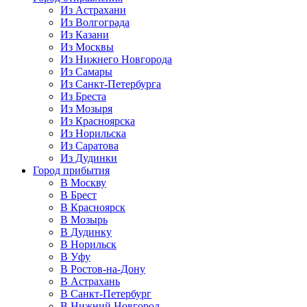
Из Астрахани
Из Волгограда
Из Казани
Из Москвы
Из Нижнего Новгорода
Из Самары
Из Санкт-Петербурга
Из Бреста
Из Мозыря
Из Красноярска
Из Норильска
Из Саратова
Из Дудинки
Город прибытия
В Москву
В Брест
В Красноярск
В Мозырь
В Дудинку
В Норильск
В Уфу
В Ростов-на-Дону
В Астрахань
В Санкт-Петербург
В Нижний Новгород