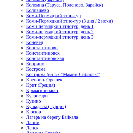
Коломна (Таруса, Поленово, Зарайск)
Колпашево
Коми-Пермяцкий этно-тур
Коми-Пермяцкий этно-тур (3 дня / 2 ночи)
Коми-пермяцкий этнотур, день 1
Коми-пермяцкий этнотур, день 2
Коми-пермяцкий этнотур, день 3
Коневец
Константиново
Константиновск
Константиновская
Коприно
Кострома
Кострома (на т/х "Мамин-Сибиряк")
Крепость Орешек
Крит (Греция)
Крымский мост
Кугрисари
Кузино
Кушадасы (Турция)
Кюсюр
Лагерь на берегу Байкала
Лаппи
Ленск