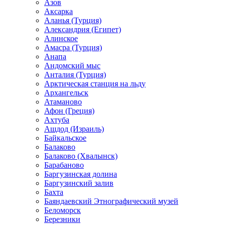
Азов
Аксарка
Аланья (Турция)
Александрия (Египет)
Алинское
Амасра (Турция)
Анапа
Андомский мыс
Анталия (Турция)
Арктическая станция на льду
Архангельск
Атаманово
Афон (Греция)
Ахтуба
Ашдод (Израиль)
Байкальское
Балаково
Балаково (Хвалынск)
Барабаново
Баргузинская долина
Баргузинский залив
Бахта
Баяндаевский Этнографический музей
Беломорск
Березники