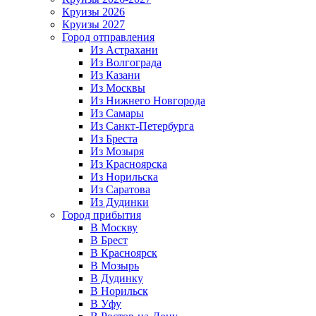
Круизы 2026
Круизы 2027
Город отправления
Из Астрахани
Из Волгограда
Из Казани
Из Москвы
Из Нижнего Новгорода
Из Самары
Из Санкт-Петербурга
Из Бреста
Из Мозыря
Из Красноярска
Из Норильска
Из Саратова
Из Дудинки
Город прибытия
В Москву
В Брест
В Красноярск
В Мозырь
В Дудинку
В Норильск
В Уфу