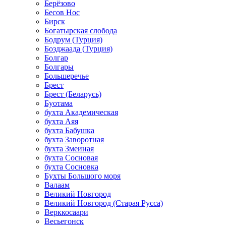
Берёзово
Бесов Нос
Бирск
Богатырская слобода
Бодрум (Турция)
Бозджаада (Турция)
Болгар
Болгары
Большеречье
Брест
Брест (Беларусь)
Буотама
бухта Академическая
бухта Аяя
бухта Бабушка
бухта Заворотная
бухта Змеиная
бухта Сосновая
бухта Сосновка
Бухты Большого моря
Валаам
Великий Новгород
Великий Новгород (Старая Русса)
Верккосаари
Весьегонск