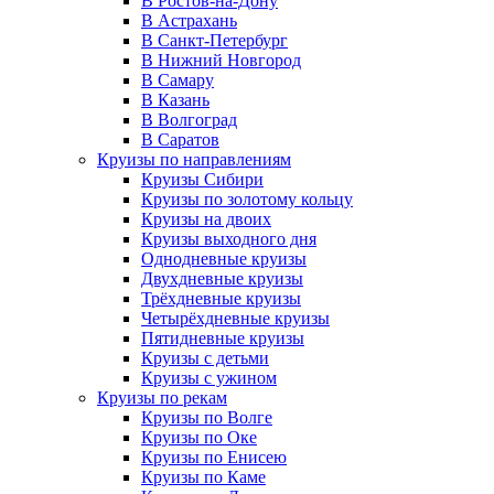
В Ростов-на-Дону
В Астрахань
В Санкт-Петербург
В Нижний Новгород
В Самару
В Казань
В Волгоград
В Саратов
Круизы по направлениям
Круизы Сибири
Круизы по золотому кольцу
Круизы на двоих
Круизы выходного дня
Однодневные круизы
Двухдневные круизы
Трёхдневные круизы
Четырёхдневные круизы
Пятидневные круизы
Круизы с детьми
Круизы с ужином
Круизы по рекам
Круизы по Волге
Круизы по Оке
Круизы по Енисею
Круизы по Каме