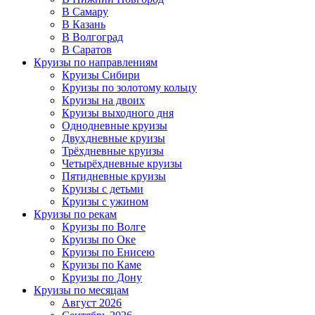
В Самару
В Казань
В Волгоград
В Саратов
Круизы по направлениям
Круизы Сибири
Круизы по золотому кольцу
Круизы на двоих
Круизы выходного дня
Однодневные круизы
Двухдневные круизы
Трёхдневные круизы
Четырёхдневные круизы
Пятидневные круизы
Круизы с детьми
Круизы с ужином
Круизы по рекам
Круизы по Волге
Круизы по Оке
Круизы по Енисею
Круизы по Каме
Круизы по Дону
Круизы по месяцам
Август 2026