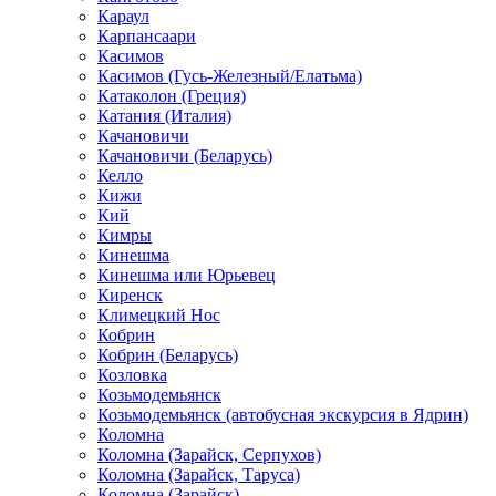
Караул
Карпансаари
Касимов
Касимов (Гусь-Железный/Елатьма)
Катаколон (Греция)
Катания (Италия)
Качановичи
Качановичи (Беларусь)
Келло
Кижи
Кий
Кимры
Кинешма
Кинешма или Юрьевец
Киренск
Климецкий Нос
Кобрин
Кобрин (Беларусь)
Козловка
Козьмодемьянск
Козьмодемьянск (автобусная экскурсия в Ядрин)
Коломна
Коломна (Зарайск, Серпухов)
Коломна (Зарайск, Таруса)
Коломна (Зарайск)