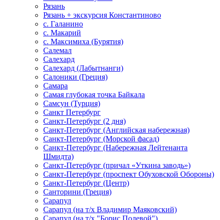
Рязань
Рязань + экскурсия Константиново
с. Галанино
с. Макарий
с. Максимиха (Бурятия)
Салемал
Салехард
Салехард (Лабытнанги)
Салоники (Греция)
Самара
Самая глубокая точка Байкала
Самсун (Турция)
Санкт Петербург
Санкт-Петербург (2 дня)
Санкт-Петербург (Английская набережная)
Санкт-Петербург (Морской фасад)
Санкт-Петербург (Набережная Лейтенанта
Шмидта)
Санкт-Петербург (причал «Уткина заводь»)
Санкт-Петербург (проспект Обуховской Обороны)
Санкт-Петербург (Центр)
Санторини (Греция)
Сарапул
Сарапул (на т/х Владимир Маяковский)
Сарапул (на т/х "Борис Полевой")