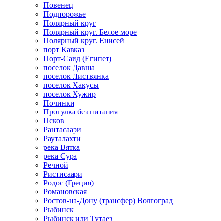
Повенец
Подпорожье
Полярный круг
Полярный круг. Белое море
Полярный круг. Енисей
порт Кавказ
Порт-Саид (Египет)
поселок Давша
поселок Листвянка
поселок Хакусы
поселок Хужир
Починки
Прогулка без питания
Псков
Рантасаари
Рауталахти
река Вятка
река Сура
Речной
Ристисаари
Родос (Греция)
Романовская
Ростов-на-Дону (трансфер) Волгоград
Рыбинск
Рыбинск или Тутаев