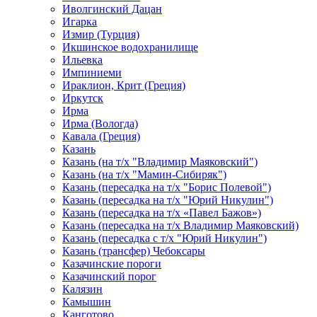
Иволгинский Дацан
Игарка
Измир (Турция)
Икшинское водохранилище
Ильевка
Импиниеми
Ираклион, Крит (Греция)
Иркутск
Ирма
Ирма (Вологда)
Кавала (Греция)
Казань
Казань (на т/х "Владимир Маяковский")
Казань (на т/х "Мамин-Сибиряк")
Казань (пересадка на т/х "Борис Полевой")
Казань (пересадка на т/х "Юрий Никулин")
Казань (пересадка на т/х «Павел Бажов»)
Казань (пересадка на т/х Владимир Маяковский)
Казань (пересадка с т/х "Юрий Никулин")
Казань (трансфер) Чебоксары
Казачинские пороги
Казачинский порог
Калязин
Камышин
Канготово