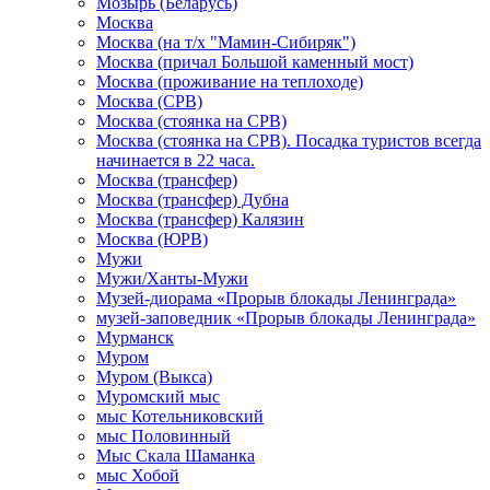
Мозырь (Беларусь)
Москва
Москва (на т/х "Мамин-Сибиряк")
Москва (причал Большой каменный мост)
Москва (проживание на теплоходе)
Москва (СРВ)
Москва (стоянка на СРВ)
Москва (стоянка на СРВ). Посадка туристов всегда
начинается в 22 часа.
Москва (трансфер)
Москва (трансфер) Дубна
Москва (трансфер) Калязин
Москва (ЮРВ)
Мужи
Мужи/Ханты-Мужи
Музей-диорама «Прорыв блокады Ленинграда»
музей-заповедник «Прорыв блокады Ленинграда»
Мурманск
Муром
Муром (Выкса)
Муромский мыс
мыс Котельниковский
мыс Половинный
Мыс Скала Шаманка
мыс Хобой