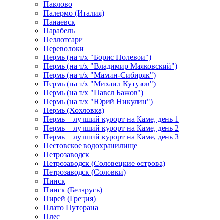
Павлово
Палермо (Италия)
Панаевск
Парабель
Пеллотсари
Переволоки
Пермь (на т/х "Борис Полевой")
Пермь (на т/х "Владимир Маяковский")
Пермь (на т/х "Мамин-Сибиряк")
Пермь (на т/х "Михаил Кутузов")
Пермь (на т/х "Павел Бажов")
Пермь (на т/х "Юрий Никулин")
Пермь (Хохловка)
Пермь + лучший курорт на Каме, день 1
Пермь + лучший курорт на Каме, день 2
Пермь + лучший курорт на Каме, день 3
Пестовское водохранилище
Петрозаводск
Петрозаводск (Соловецкие острова)
Петрозаводск (Соловки)
Пинск
Пинск (Беларусь)
Пирей (Греция)
Плато Путорана
Плес