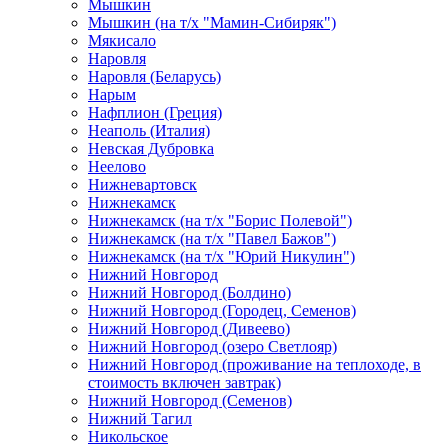
Мышкин
Мышкин (на т/х "Мамин-Сибиряк")
Мякисало
Наровля
Наровля (Беларусь)
Нарым
Нафплион (Греция)
Неаполь (Италия)
Невская Дубровка
Неелово
Нижневартовск
Нижнекамск
Нижнекамск (на т/х "Борис Полевой")
Нижнекамск (на т/х "Павел Бажов")
Нижнекамск (на т/х "Юрий Никулин")
Нижний Новгород
Нижний Новгород (Болдино)
Нижний Новгород (Городец, Семенов)
Нижний Новгород (Дивеево)
Нижний Новгород (озеро Светлояр)
Нижний Новгород (проживание на теплоходе, в
стоимость включен завтрак)
Нижний Новгород (Семенов)
Нижний Тагил
Никольское