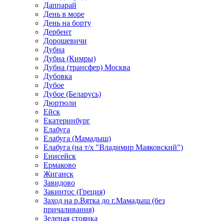
Даппарай
День в море
День на борту
Дербент
Дорошевичи
Дубна
Дубна (Кимры)
Дубна (трансфер) Москва
Дубовка
Дубое
Дубое (Беларусь)
Дюртюли
Ейск
Екатеринбург
Елабуга
Елабуга (Мамадыш)
Елабуга (на т/х "Владимир Маяковский")
Енисейск
Ермаково
Жиганск
Завидово
Закинтос (Греция)
Заход на р.Вятка до г.Мамадыш (без
причаливания)
Зеленая стоянка