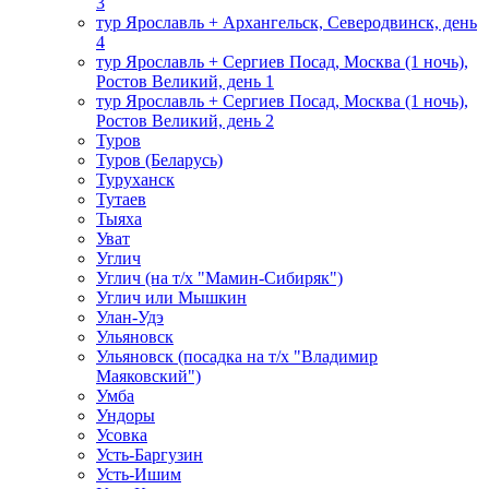
3
тур Ярославль + Архангельск, Северодвинск, день
4
тур Ярославль + Сергиев Посад, Москва (1 ночь),
Ростов Великий, день 1
тур Ярославль + Сергиев Посад, Москва (1 ночь),
Ростов Великий, день 2
Туров
Туров (Беларусь)
Туруханск
Тутаев
Тыяха
Уват
Углич
Углич (на т/х "Мамин-Сибиряк")
Углич или Мышкин
Улан-Удэ
Ульяновск
Ульяновск (посадка на т/х "Владимир
Маяковский")
Умба
Ундоры
Усовка
Усть-Баргузин
Усть-Ишим