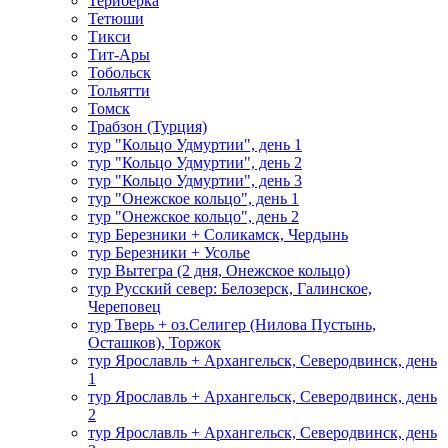
Териберка
Тетюши
Тикси
Тит-Ары
Тобольск
Тольятти
Томск
Трабзон (Турция)
тур "Кольцо Удмуртии", день 1
тур "Кольцо Удмуртии", день 2
тур "Кольцо Удмуртии", день 3
тур "Онежское кольцо", день 1
тур "Онежское кольцо", день 2
тур Березники + Соликамск, Чердынь
тур Березники + Усолье
тур Вытегра (2 дня, Онежское кольцо)
тур Русский север: Белозерск, Галинское,
Череповец
тур Тверь + оз.Селигер (Нилова Пустынь,
Осташков), Торжок
тур Ярославль + Архангельск, Северодвинск, день
1
тур Ярославль + Архангельск, Северодвинск, день
2
тур Ярославль + Архангельск, Северодвинск, день