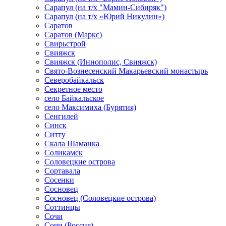
Сарапул (на т/х "Мамин-Сибиряк")
Сарапул (на т/х «Юрий Никулин»)
Саратов
Саратов (Маркс)
Свирьстрой
Свияжск
Свияжск (Иннополис, Свияжск)
Свято-Вознесенский Макарьевский монастырь
Северобайкальск
Секретное место
село Байкальское
село Максимиха (Бурятия)
Сенгилей
Синск
Ситту
Скала Шаманка
Соликамск
Соловецкие острова
Сортавала
Сосенки
Сосновец
Сосновец (Соловецкие острова)
Соттинцы
Сочи
Сочи (Россия)