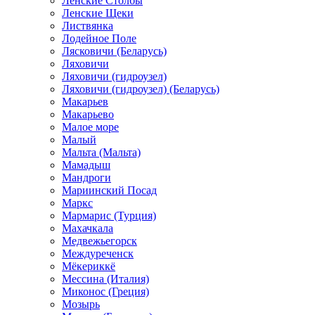
Ленские Столбы
Ленские Щеки
Листвянка
Лодейное Поле
Лясковичи (Беларусь)
Ляховичи
Ляховичи (гидроузел)
Ляховичи (гидроузел) (Беларусь)
Макарьев
Макарьево
Малое море
Малый
Мальта (Мальта)
Мамадыш
Мандроги
Мариинский Посад
Маркс
Мармарис (Турция)
Махачкала
Медвежьегорск
Междуреченск
Мёкериккё
Мессина (Италия)
Миконос (Греция)
Мозырь