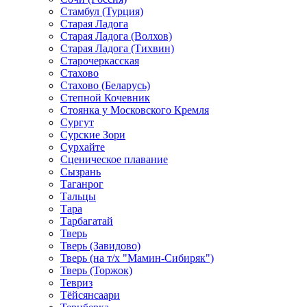
Стамбул (Турция)
Старая Ладога
Старая Ладога (Волхов)
Старая Ладога (Тихвин)
Старочеркасская
Стахово
Стахово (Беларусь)
Степной Кочевник
Стоянка у Московского Кремля
Сургут
Сурские Зори
Сурхайте
Сценическое плавание
Сызрань
Таганрог
Тальцы
Тара
Тарбагатай
Тверь
Тверь (Завидово)
Тверь (на т/х "Мамин-Сибиряк")
Тверь (Торжок)
Тевриз
Тёйсянсаари