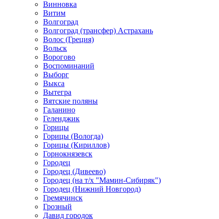
Винновка
Витим
Волгоград
Волгоград (трансфер) Астрахань
Волос (Греция)
Вольск
Ворогово
Воспоминаний
Выборг
Выкса
Вытегра
Вятские поляны
Галанино
Геленджик
Горицы
Горицы (Вологда)
Горицы (Кириллов)
Горнокнязевск
Городец
Городец (Дивеево)
Городец (на т/х "Мамин-Сибиряк")
Городец (Нижний Новгород)
Гремячинск
Грозный
Давид городок