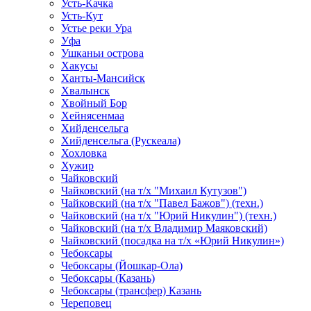
Усть-Качка
Усть-Кут
Устье реки Ура
Уфа
Ушканьи острова
Хакусы
Ханты-Мансийск
Хвалынск
Хвойный Бор
Хейнясенмаа
Хийденсельга
Хийденсельга (Рускеала)
Хохловка
Хужир
Чайковский
Чайковский (на т/х "Михаил Кутузов")
Чайковский (на т/х "Павел Бажов") (техн.)
Чайковский (на т/х "Юрий Никулин") (техн.)
Чайковский (на т/х Владимир Маяковский)
Чайковский (посадка на т/х «Юрий Никулин»)
Чебоксары
Чебоксары (Йошкар-Ола)
Чебоксары (Казань)
Чебоксары (трансфер) Казань
Череповец