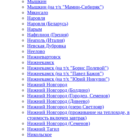
Мышкин
Мышкин (на т/х "Мамин-Сибиряк")
Мякисало
Наровля
Наровля (Беларусь)
Нарым
Нафплион (Греция)
Неаполь (Италия)
Невская Дубровка
Неелово
Нижневартовск
Нижнекамск
Нижнекамск (на т/х "Борис Полевой")
Нижнекамск (на т/х "Павел Бажов")
Нижнекамск (на т/х "Юрий Никулин")
Нижний Новгород
Нижний Новгород (Болдино)
Нижний Новгород (Городец, Семенов)
Нижний Новгород (Дивеево)
Нижний Новгород (озеро Светлояр)
Нижний Новгород (проживание на теплоходе, в
стоимость включен завтрак)
Нижний Новгород (Семенов)
Нижний Тагил
Никольское