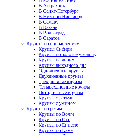
В Ростов-на-Дону
В Астрахань
В Санкт-Петербург
В Нижний Новгород
В Самару
В Казань
В Волгоград
В Саратов
Круизы по направлениям
Круизы Сибири
Круизы по золотому кольцу
Круизы на двоих
Круизы выходного дня
Однодневные круизы
Двухдневные круизы
Трёхдневные круизы
Четырёхдневные круизы
Пятидневные круизы
Круизы с детьми
Круизы с ужином
Круизы по рекам
Круизы по Волге
Круизы по Оке
Круизы по Енисею
Круизы по Каме