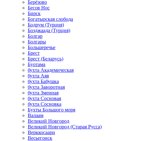
Берёзово
Бесов Нос
Бирск
Богатырская слобода
Бодрум (Турция)
Бозджаада (Турция)
Болгар
Болгары
Большеречье
Брест
Брест (Беларусь)
Буотама
бухта Академическая
бухта Аяя
бухта Бабушка
бухта Заворотная
бухта Змеиная
бухта Сосновая
бухта Сосновка
Бухты Большого моря
Валаам
Великий Новгород
Великий Новгород (Старая Русса)
Верккосаари
Весьегонск