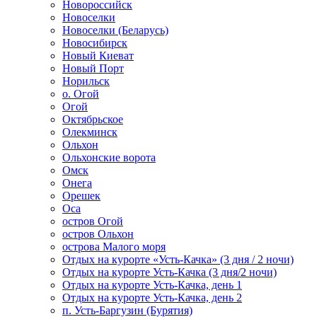
Новороссийск
Новоселки
Новоселки (Беларусь)
Новосибирск
Новый Киеват
Новый Порт
Норильск
о. Огой
Огой
Октябрьское
Олекминск
Ольхон
Ольхонские ворота
Омск
Онега
Орешек
Оса
остров Огой
остров Ольхон
острова Малого моря
Отдых на курорте «Усть-Качка» (3 дня / 2 ночи)
Отдых на курорте Усть-Качка (3 дня/2 ночи)
Отдых на курорте Усть-Качка, день 1
Отдых на курорте Усть-Качка, день 2
п. Усть-Баргузин (Бурятия)