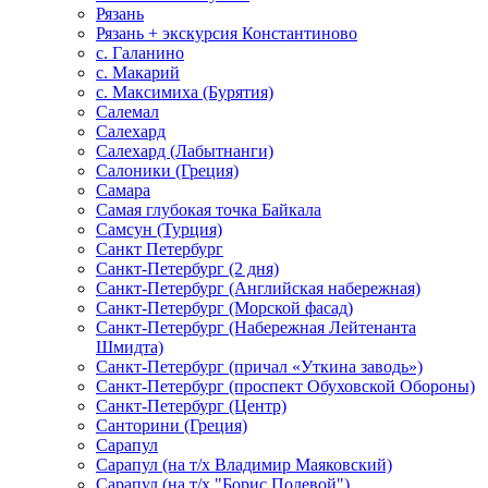
Рязань
Рязань + экскурсия Константиново
с. Галанино
с. Макарий
с. Максимиха (Бурятия)
Салемал
Салехард
Салехард (Лабытнанги)
Салоники (Греция)
Самара
Самая глубокая точка Байкала
Самсун (Турция)
Санкт Петербург
Санкт-Петербург (2 дня)
Санкт-Петербург (Английская набережная)
Санкт-Петербург (Морской фасад)
Санкт-Петербург (Набережная Лейтенанта
Шмидта)
Санкт-Петербург (причал «Уткина заводь»)
Санкт-Петербург (проспект Обуховской Обороны)
Санкт-Петербург (Центр)
Санторини (Греция)
Сарапул
Сарапул (на т/х Владимир Маяковский)
Сарапул (на т/х "Борис Полевой")