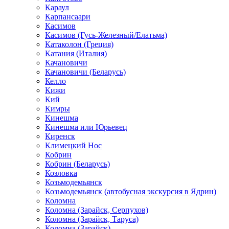
Караул
Карпансаари
Касимов
Касимов (Гусь-Железный/Елатьма)
Катаколон (Греция)
Катания (Италия)
Качановичи
Качановичи (Беларусь)
Келло
Кижи
Кий
Кимры
Кинешма
Кинешма или Юрьевец
Киренск
Климецкий Нос
Кобрин
Кобрин (Беларусь)
Козловка
Козьмодемьянск
Козьмодемьянск (автобусная экскурсия в Ядрин)
Коломна
Коломна (Зарайск, Серпухов)
Коломна (Зарайск, Таруса)
Коломна (Зарайск)