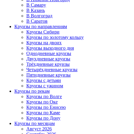
В Самару
В Казань
В Волгоград
В Саратов
Круизы по направлениям
Круизы Сибири
Круизы по золотому кольцу
Круизы на двоих
Круизы выходного дня
Однодневные круизы
Двухдневные круизы
Трёхдневные круизы
Четырёхдневные круизы
Пятидневные круизы
Круизы с детьми
Круизы с ужином
Круизы по рекам
Круизы по Волге
Круизы по Оке
Круизы по Енисею
Круизы по Каме
Круизы по Дону
Круизы по месяцам
Август 2026