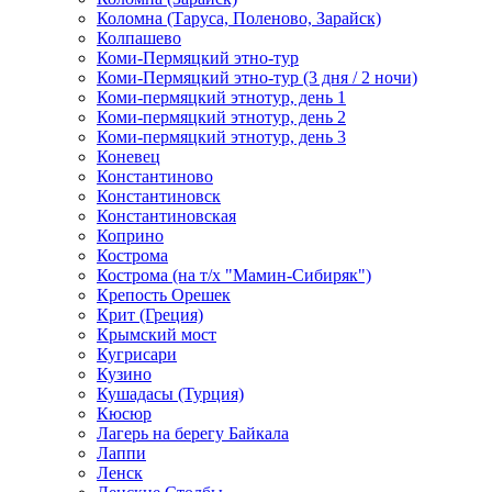
Коломна (Таруса, Поленово, Зарайск)
Колпашево
Коми-Пермяцкий этно-тур
Коми-Пермяцкий этно-тур (3 дня / 2 ночи)
Коми-пермяцкий этнотур, день 1
Коми-пермяцкий этнотур, день 2
Коми-пермяцкий этнотур, день 3
Коневец
Константиново
Константиновск
Константиновская
Коприно
Кострома
Кострома (на т/х "Мамин-Сибиряк")
Крепость Орешек
Крит (Греция)
Крымский мост
Кугрисари
Кузино
Кушадасы (Турция)
Кюсюр
Лагерь на берегу Байкала
Лаппи
Ленск