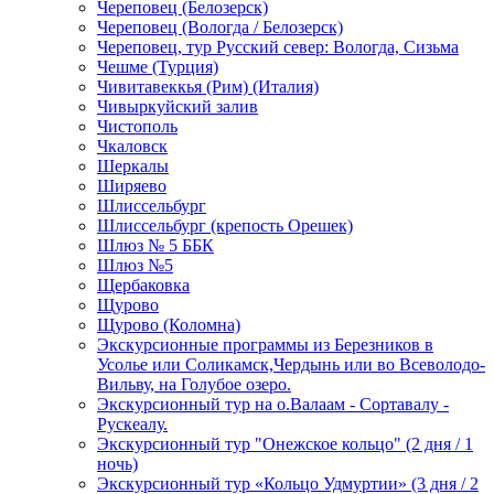
Череповец (Белозерск)
Череповец (Вологда / Белозерск)
Череповец, тур Русский север: Вологда, Сизьма
Чешме (Турция)
Чивитавеккья (Рим) (Италия)
Чивыркуйский залив
Чистополь
Чкаловск
Шеркалы
Ширяево
Шлиссельбург
Шлиссельбург (крепость Орешек)
Шлюз № 5 ББК
Шлюз №5
Щербаковка
Щурово
Щурово (Коломна)
Экскурсионные программы из Березников в
Усолье или Соликамск,Чердынь или во Всеволодо-
Вильву, на Голубое озеро.
Экскурсионный тур на о.Валаам - Сортавалу -
Рускеалу.
Экскурсионный тур "Онежское кольцо" (2 дня / 1
ночь)
Экскурсионный тур «Кольцо Удмуртии» (3 дня / 2