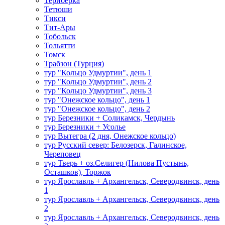
Териберка
Тетюши
Тикси
Тит-Ары
Тобольск
Тольятти
Томск
Трабзон (Турция)
тур "Кольцо Удмуртии", день 1
тур "Кольцо Удмуртии", день 2
тур "Кольцо Удмуртии", день 3
тур "Онежское кольцо", день 1
тур "Онежское кольцо", день 2
тур Березники + Соликамск, Чердынь
тур Березники + Усолье
тур Вытегра (2 дня, Онежское кольцо)
тур Русский север: Белозерск, Галинское,
Череповец
тур Тверь + оз.Селигер (Нилова Пустынь,
Осташков), Торжок
тур Ярославль + Архангельск, Северодвинск, день
1
тур Ярославль + Архангельск, Северодвинск, день
2
тур Ярославль + Архангельск, Северодвинск, день