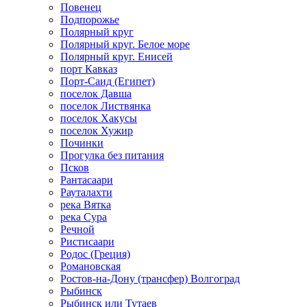
Повенец
Подпорожье
Полярный круг
Полярный круг. Белое море
Полярный круг. Енисей
порт Кавказ
Порт-Саид (Египет)
поселок Давша
поселок Листвянка
поселок Хакусы
поселок Хужир
Починки
Прогулка без питания
Псков
Рантасаари
Рауталахти
река Вятка
река Сура
Речной
Ристисаари
Родос (Греция)
Романовская
Ростов-на-Дону (трансфер) Волгоград
Рыбинск
Рыбинск или Тутаев