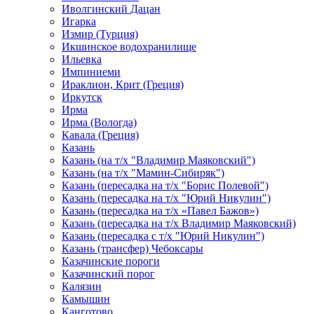
Иволгинский Дацан
Игарка
Измир (Турция)
Икшинское водохранилище
Ильевка
Импиниеми
Ираклион, Крит (Греция)
Иркутск
Ирма
Ирма (Вологда)
Кавала (Греция)
Казань
Казань (на т/х "Владимир Маяковский")
Казань (на т/х "Мамин-Сибиряк")
Казань (пересадка на т/х "Борис Полевой")
Казань (пересадка на т/х "Юрий Никулин")
Казань (пересадка на т/х «Павел Бажов»)
Казань (пересадка на т/х Владимир Маяковский)
Казань (пересадка с т/х "Юрий Никулин")
Казань (трансфер) Чебоксары
Казачинские пороги
Казачинский порог
Калязин
Камышин
Канготово