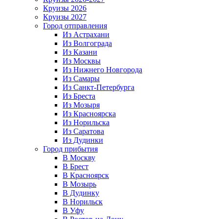
Круизы 2026
Круизы 2027
Город отправления
Из Астрахани
Из Волгограда
Из Казани
Из Москвы
Из Нижнего Новгорода
Из Самары
Из Санкт-Петербурга
Из Бреста
Из Мозыря
Из Красноярска
Из Норильска
Из Саратова
Из Дудинки
Город прибытия
В Москву
В Брест
В Красноярск
В Мозырь
В Дудинку
В Норильск
В Уфу