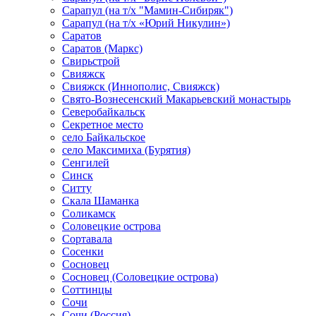
Сарапул (на т/х "Мамин-Сибиряк")
Сарапул (на т/х «Юрий Никулин»)
Саратов
Саратов (Маркс)
Свирьстрой
Свияжск
Свияжск (Иннополис, Свияжск)
Свято-Вознесенский Макарьевский монастырь
Северобайкальск
Секретное место
село Байкальское
село Максимиха (Бурятия)
Сенгилей
Синск
Ситту
Скала Шаманка
Соликамск
Соловецкие острова
Сортавала
Сосенки
Сосновец
Сосновец (Соловецкие острова)
Соттинцы
Сочи
Сочи (Россия)