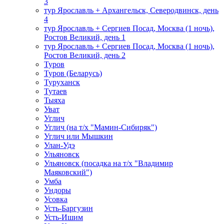
3
тур Ярославль + Архангельск, Северодвинск, день
4
тур Ярославль + Сергиев Посад, Москва (1 ночь),
Ростов Великий, день 1
тур Ярославль + Сергиев Посад, Москва (1 ночь),
Ростов Великий, день 2
Туров
Туров (Беларусь)
Туруханск
Тутаев
Тыяха
Уват
Углич
Углич (на т/х "Мамин-Сибиряк")
Углич или Мышкин
Улан-Удэ
Ульяновск
Ульяновск (посадка на т/х "Владимир
Маяковский")
Умба
Ундоры
Усовка
Усть-Баргузин
Усть-Ишим