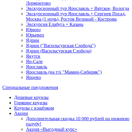
Лермонтово
Экскурсионный тур Ярославль + Вятское, Вологда
Экскурсионный тур Ярославль + Сергиев Посад,
Москва (1 ночь), Ростов Великий - Кострома
Экскурсия Елабуга + Казань
Юрино
Юрьевец
Ядрин
Ядрин ("Васильсурская Слобода")
Ядрин (Васильсурская Слобода)
Якутск
Яр-Сале
Ярославль
Ярославль (на т/х "Мамин-Сибиряк")
Ярцево
Специальные предложения
Дешевые круизы
Горящие круизы
Круизы с кэшбэком
Акции
Дополнительная скидка 10 000 рублей на нижнюю
палубу!
Акция «Выгодный курс»