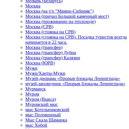
Мозырь (Беларусь)
Москва
Москва (на т/х "Мамин-Сибиряк")
Москва (причал Большой каменный мост)
Москва (проживание на теплоходе)
Москва (СРВ)
Москва (стоянка на СРВ)
Москва (стоянка на СРВ). Посадка туристов всегда
начинается в 22 часа.
Москва (трансфер)
Москва (трансфер) Дубна
Москва (трансфер) Калязин
Москва (ЮРВ)
Мужи
Мужи/Ханты-Мужи
Музей-диорама «Прорыв блокады Ленинграда»
музей-заповедник «Прорыв блокады Ленинграда»
Мурманск
Муром
Муром (Выкса)
Муромский мыс
мыс Котельниковский
мыс Половинный
Мыс Скала Шаманка
мыс Хобой