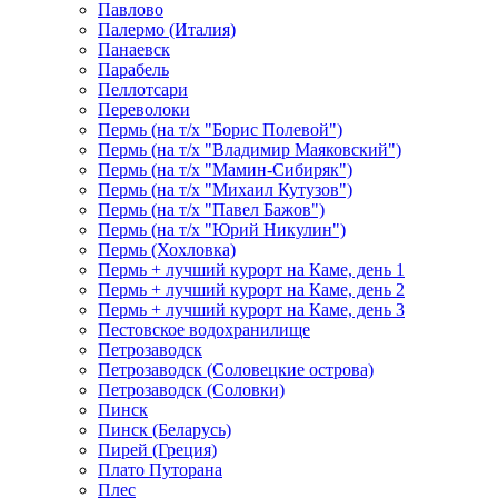
Павлово
Палермо (Италия)
Панаевск
Парабель
Пеллотсари
Переволоки
Пермь (на т/х "Борис Полевой")
Пермь (на т/х "Владимир Маяковский")
Пермь (на т/х "Мамин-Сибиряк")
Пермь (на т/х "Михаил Кутузов")
Пермь (на т/х "Павел Бажов")
Пермь (на т/х "Юрий Никулин")
Пермь (Хохловка)
Пермь + лучший курорт на Каме, день 1
Пермь + лучший курорт на Каме, день 2
Пермь + лучший курорт на Каме, день 3
Пестовское водохранилище
Петрозаводск
Петрозаводск (Соловецкие острова)
Петрозаводск (Соловки)
Пинск
Пинск (Беларусь)
Пирей (Греция)
Плато Путорана
Плес