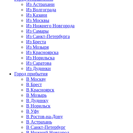
Из Астрахани
Из Волгограда
Из Казани
Из Москвы
Из Нижнего Новгорода
Из Самары
Из Санкт-Петербурга
Из Бреста
Из Мозыря
Из Красноярска
Из Норильска
Из Саратова
Из Дудинки
Город прибытия
В Москву
В Брест
В Красноярск
В Мозырь
В Дудинку
В Норильск
В Уфу
В Ростов-на-Дону
В Астрахань
В Санкт-Петербург
В Нижний Новгород