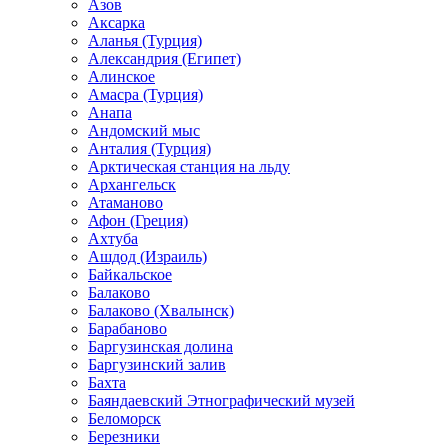
Азов
Аксарка
Аланья (Турция)
Александрия (Египет)
Алинское
Амасра (Турция)
Анапа
Андомский мыс
Анталия (Турция)
Арктическая станция на льду
Архангельск
Атаманово
Афон (Греция)
Ахтуба
Ашдод (Израиль)
Байкальское
Балаково
Балаково (Хвалынск)
Барабаново
Баргузинская долина
Баргузинский залив
Бахта
Баяндаевский Этнографический музей
Беломорск
Березники