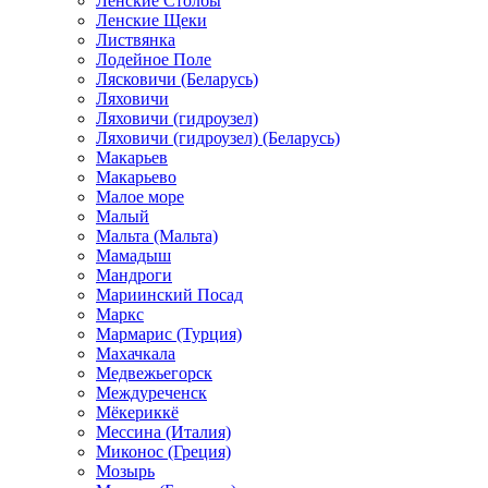
Ленские Столбы
Ленские Щеки
Листвянка
Лодейное Поле
Лясковичи (Беларусь)
Ляховичи
Ляховичи (гидроузел)
Ляховичи (гидроузел) (Беларусь)
Макарьев
Макарьево
Малое море
Малый
Мальта (Мальта)
Мамадыш
Мандроги
Мариинский Посад
Маркс
Мармарис (Турция)
Махачкала
Медвежьегорск
Междуреченск
Мёкериккё
Мессина (Италия)
Миконос (Греция)
Мозырь