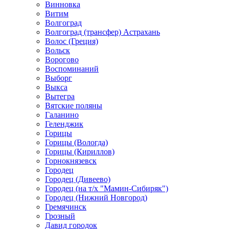
Винновка
Витим
Волгоград
Волгоград (трансфер) Астрахань
Волос (Греция)
Вольск
Ворогово
Воспоминаний
Выборг
Выкса
Вытегра
Вятские поляны
Галанино
Геленджик
Горицы
Горицы (Вологда)
Горицы (Кириллов)
Горнокнязевск
Городец
Городец (Дивеево)
Городец (на т/х "Мамин-Сибиряк")
Городец (Нижний Новгород)
Гремячинск
Грозный
Давид городок