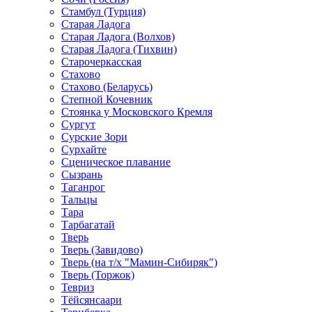
Стамбул (Турция)
Старая Ладога
Старая Ладога (Волхов)
Старая Ладога (Тихвин)
Старочеркасская
Стахово
Стахово (Беларусь)
Степной Кочевник
Стоянка у Московского Кремля
Сургут
Сурские Зори
Сурхайте
Сценическое плавание
Сызрань
Таганрог
Тальцы
Тара
Тарбагатай
Тверь
Тверь (Завидово)
Тверь (на т/х "Мамин-Сибиряк")
Тверь (Торжок)
Тевриз
Тёйсянсаари