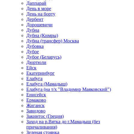
Даппарай
День в море
День на борту
Дербент
Дорошевичи
Дубна
Дубна (Кимры)
Дубна (трансфер) Москва
Дубовка
Дубое
Дубое (Беларусь)
Дюртюли
Ейск
Екатеринбург
Елабуга
Елабуга (Мамадыш)
Елабуга (на т/х "Владимир Маяковский")
Енисейск
Ермаково
Жиганск
Завидово
Закинтос (Греция)
Заход на р.Вятка до г.Мамадыш (без
причаливания)
Зеленая стоянка