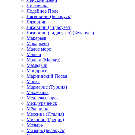
Ленские Щеки
Листвянка
Лодейное Поле
Лясковичи (Беларусь)
Ляховичи
Ляховичи (гидроузел)
Ляховичи (гидроузел) (Беларусь)
Макарьев
Макарьево
Малое море
Малый
Мальта (Мальта)
Мамадыш
Мандроги
Мариинский Посад
Маркс
Мармарис (Турция)
Махачкала
Медвежьегорск
Междуреченск
Мёкериккё
Мессина (Италия)
Миконос (Греция)
Мозырь
Мозырь (Беларусь)