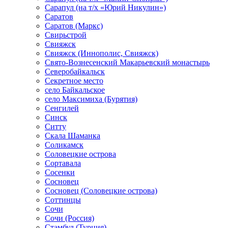
Сарапул (на т/х «Юрий Никулин»)
Саратов
Саратов (Маркс)
Свирьстрой
Свияжск
Свияжск (Иннополис, Свияжск)
Свято-Вознесенский Макарьевский монастырь
Северобайкальск
Секретное место
село Байкальское
село Максимиха (Бурятия)
Сенгилей
Синск
Ситту
Скала Шаманка
Соликамск
Соловецкие острова
Сортавала
Сосенки
Сосновец
Сосновец (Соловецкие острова)
Соттинцы
Сочи
Сочи (Россия)
Стамбул (Турция)