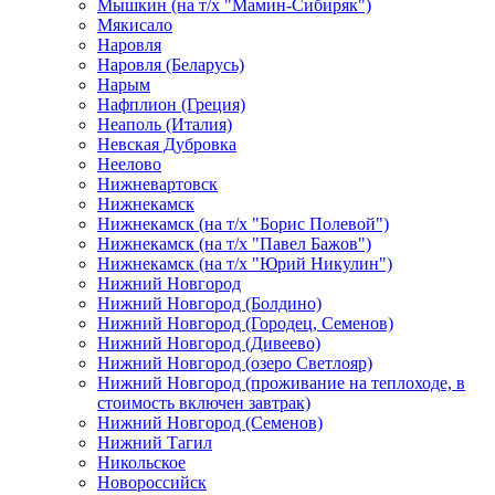
Мышкин (на т/х "Мамин-Сибиряк")
Мякисало
Наровля
Наровля (Беларусь)
Нарым
Нафплион (Греция)
Неаполь (Италия)
Невская Дубровка
Неелово
Нижневартовск
Нижнекамск
Нижнекамск (на т/х "Борис Полевой")
Нижнекамск (на т/х "Павел Бажов")
Нижнекамск (на т/х "Юрий Никулин")
Нижний Новгород
Нижний Новгород (Болдино)
Нижний Новгород (Городец, Семенов)
Нижний Новгород (Дивеево)
Нижний Новгород (озеро Светлояр)
Нижний Новгород (проживание на теплоходе, в
стоимость включен завтрак)
Нижний Новгород (Семенов)
Нижний Тагил
Никольское
Новороссийск