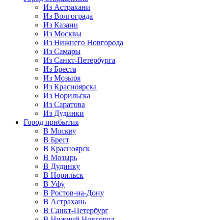
Из Астрахани
Из Волгограда
Из Казани
Из Москвы
Из Нижнего Новгорода
Из Самары
Из Санкт-Петербурга
Из Бреста
Из Мозыря
Из Красноярска
Из Норильска
Из Саратова
Из Дудинки
Город прибытия
В Москву
В Брест
В Красноярск
В Мозырь
В Дудинку
В Норильск
В Уфу
В Ростов-на-Дону
В Астрахань
В Санкт-Петербург
В Нижний Новгород