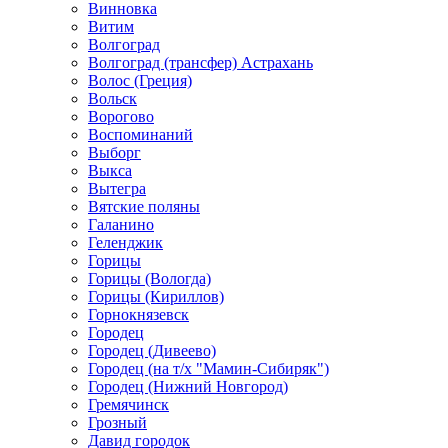
Винновка
Витим
Волгоград
Волгоград (трансфер) Астрахань
Волос (Греция)
Вольск
Ворогово
Воспоминаний
Выборг
Выкса
Вытегра
Вятские поляны
Галанино
Геленджик
Горицы
Горицы (Вологда)
Горицы (Кириллов)
Горнокнязевск
Городец
Городец (Дивеево)
Городец (на т/х "Мамин-Сибиряк")
Городец (Нижний Новгород)
Гремячинск
Грозный
Давид городок