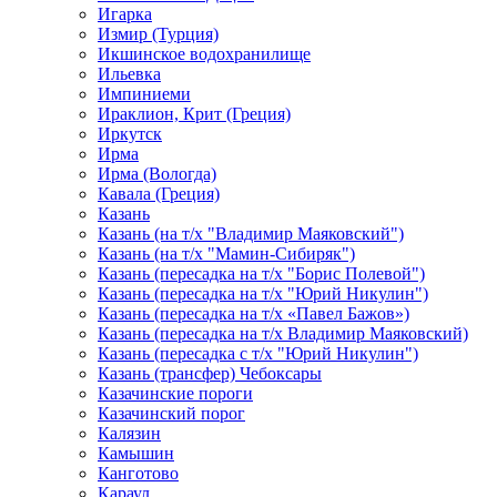
Игарка
Измир (Турция)
Икшинское водохранилище
Ильевка
Импиниеми
Ираклион, Крит (Греция)
Иркутск
Ирма
Ирма (Вологда)
Кавала (Греция)
Казань
Казань (на т/х "Владимир Маяковский")
Казань (на т/х "Мамин-Сибиряк")
Казань (пересадка на т/х "Борис Полевой")
Казань (пересадка на т/х "Юрий Никулин")
Казань (пересадка на т/х «Павел Бажов»)
Казань (пересадка на т/х Владимир Маяковский)
Казань (пересадка с т/х "Юрий Никулин")
Казань (трансфер) Чебоксары
Казачинские пороги
Казачинский порог
Калязин
Камышин
Канготово
Караул