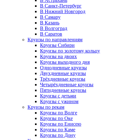
В Астрахань
В Санкт-Петербург
В Нижний Новгород
В Самару
В Казань
В Волгоград
В Саратов
Круизы по направлениям
Круизы Сибири
Круизы по золотому кольцу
Круизы на двоих
Круизы выходного дня
Однодневные круизы
Двухдневные круизы
Трёхдневные круизы
Четырёхдневные круизы
Пятидневные круизы
Круизы с детьми
Круизы с ужином
Круизы по рекам
Круизы по Волге
Круизы по Оке
Круизы по Енисею
Круизы по Каме
Круизы по Дону