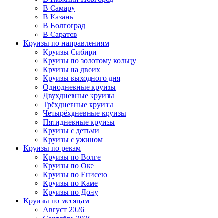
В Самару
В Казань
В Волгоград
В Саратов
Круизы по направлениям
Круизы Сибири
Круизы по золотому кольцу
Круизы на двоих
Круизы выходного дня
Однодневные круизы
Двухдневные круизы
Трёхдневные круизы
Четырёхдневные круизы
Пятидневные круизы
Круизы с детьми
Круизы с ужином
Круизы по рекам
Круизы по Волге
Круизы по Оке
Круизы по Енисею
Круизы по Каме
Круизы по Дону
Круизы по месяцам
Август 2026