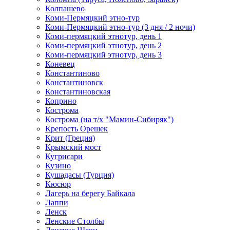
Колпашево
Коми-Пермяцкий этно-тур
Коми-Пермяцкий этно-тур (3 дня / 2 ночи)
Коми-пермяцкий этнотур, день 1
Коми-пермяцкий этнотур, день 2
Коми-пермяцкий этнотур, день 3
Коневец
Константиново
Константиновск
Константиновская
Коприно
Кострома
Кострома (на т/х "Мамин-Сибиряк")
Крепость Орешек
Крит (Греция)
Крымский мост
Кугрисари
Кузино
Кушадасы (Турция)
Кюсюр
Лагерь на берегу Байкала
Лаппи
Ленск
Ленские Столбы