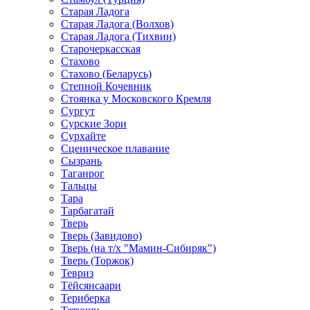
Старая Ладога
Старая Ладога (Волхов)
Старая Ладога (Тихвин)
Старочеркасская
Стахово
Стахово (Беларусь)
Степной Кочевник
Стоянка у Московского Кремля
Сургут
Сурские Зори
Сурхайте
Сценическое плавание
Сызрань
Таганрог
Тальцы
Тара
Тарбагатай
Тверь
Тверь (Завидово)
Тверь (на т/х "Мамин-Сибиряк")
Тверь (Торжок)
Тевриз
Тёйсянсаари
Териберка