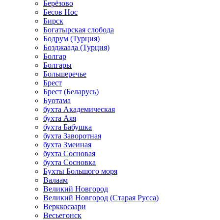
Берёзово
Бесов Нос
Бирск
Богатырская слобода
Бодрум (Турция)
Бозджаада (Турция)
Болгар
Болгары
Большеречье
Брест
Брест (Беларусь)
Буотама
бухта Академическая
бухта Аяя
бухта Бабушка
бухта Заворотная
бухта Змеиная
бухта Сосновая
бухта Сосновка
Бухты Большого моря
Валаам
Великий Новгород
Великий Новгород (Старая Русса)
Верккосаари
Весьегонск