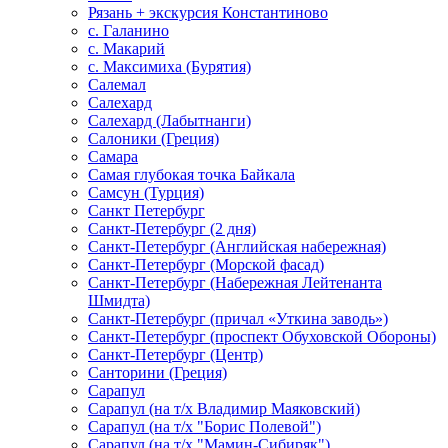
Рязань + экскурсия Константиново
с. Галанино
с. Макарий
с. Максимиха (Бурятия)
Салемал
Салехард
Салехард (Лабытнанги)
Салоники (Греция)
Самара
Самая глубокая точка Байкала
Самсун (Турция)
Санкт Петербург
Санкт-Петербург (2 дня)
Санкт-Петербург (Английская набережная)
Санкт-Петербург (Морской фасад)
Санкт-Петербург (Набережная Лейтенанта
Шмидта)
Санкт-Петербург (причал «Уткина заводь»)
Санкт-Петербург (проспект Обуховской Обороны)
Санкт-Петербург (Центр)
Санторини (Греция)
Сарапул
Сарапул (на т/х Владимир Маяковский)
Сарапул (на т/х "Борис Полевой")
Сарапул (на т/х "Мамин-Сибиряк")