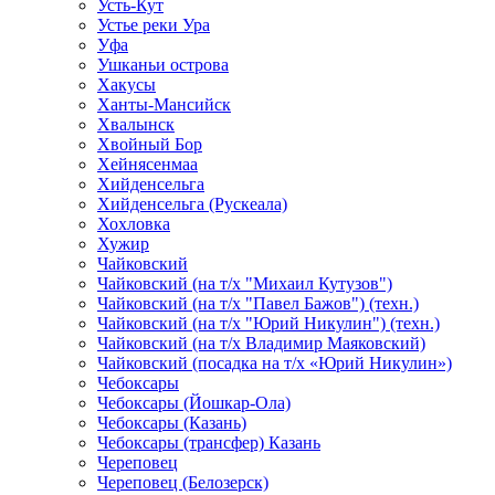
Усть-Кут
Устье реки Ура
Уфа
Ушканьи острова
Хакусы
Ханты-Мансийск
Хвалынск
Хвойный Бор
Хейнясенмаа
Хийденсельга
Хийденсельга (Рускеала)
Хохловка
Хужир
Чайковский
Чайковский (на т/х "Михаил Кутузов")
Чайковский (на т/х "Павел Бажов") (техн.)
Чайковский (на т/х "Юрий Никулин") (техн.)
Чайковский (на т/х Владимир Маяковский)
Чайковский (посадка на т/х «Юрий Никулин»)
Чебоксары
Чебоксары (Йошкар-Ола)
Чебоксары (Казань)
Чебоксары (трансфер) Казань
Череповец
Череповец (Белозерск)