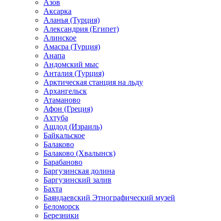
Азов
Аксарка
Аланья (Турция)
Александрия (Египет)
Алинское
Амасра (Турция)
Анапа
Андомский мыс
Анталия (Турция)
Арктическая станция на льду
Архангельск
Атаманово
Афон (Греция)
Ахтуба
Ашдод (Израиль)
Байкальское
Балаково
Балаково (Хвалынск)
Барабаново
Баргузинская долина
Баргузинский залив
Бахта
Баяндаевский Этнографический музей
Беломорск
Березники