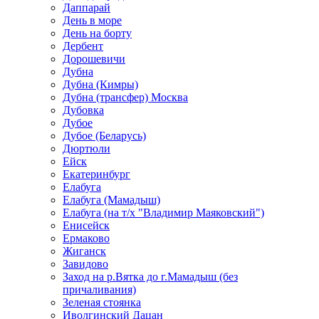
Даппарай
День в море
День на борту
Дербент
Дорошевичи
Дубна
Дубна (Кимры)
Дубна (трансфер) Москва
Дубовка
Дубое
Дубое (Беларусь)
Дюртюли
Ейск
Екатеринбург
Елабуга
Елабуга (Мамадыш)
Елабуга (на т/х "Владимир Маяковский")
Енисейск
Ермаково
Жиганск
Завидово
Заход на р.Вятка до г.Мамадыш (без
причаливания)
Зеленая стоянка
Иволгинский Дацан