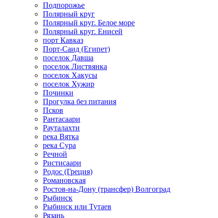
Подпорожье
Полярный круг
Полярный круг. Белое море
Полярный круг. Енисей
порт Кавказ
Порт-Саид (Египет)
поселок Давша
поселок Листвянка
поселок Хакусы
поселок Хужир
Починки
Прогулка без питания
Псков
Рантасаари
Рауталахти
река Вятка
река Сура
Речной
Ристисаари
Родос (Греция)
Романовская
Ростов-на-Дону (трансфер) Волгоград
Рыбинск
Рыбинск или Тутаев
Рязань