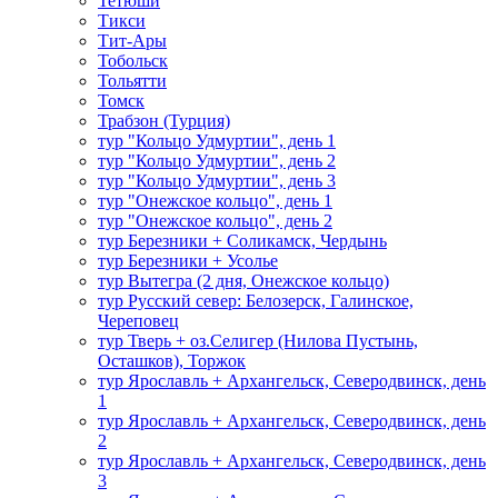
Тетюши
Тикси
Тит-Ары
Тобольск
Тольятти
Томск
Трабзон (Турция)
тур "Кольцо Удмуртии", день 1
тур "Кольцо Удмуртии", день 2
тур "Кольцо Удмуртии", день 3
тур "Онежское кольцо", день 1
тур "Онежское кольцо", день 2
тур Березники + Соликамск, Чердынь
тур Березники + Усолье
тур Вытегра (2 дня, Онежское кольцо)
тур Русский север: Белозерск, Галинское,
Череповец
тур Тверь + оз.Селигер (Нилова Пустынь,
Осташков), Торжок
тур Ярославль + Архангельск, Северодвинск, день
1
тур Ярославль + Архангельск, Северодвинск, день
2
тур Ярославль + Архангельск, Северодвинск, день
3