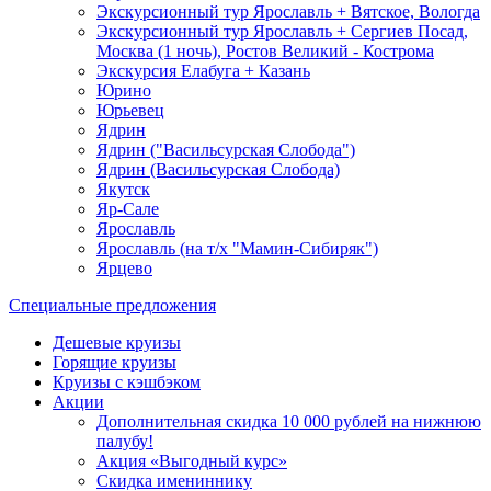
Экскурсионный тур Ярославль + Вятское, Вологда
Экскурсионный тур Ярославль + Сергиев Посад,
Москва (1 ночь), Ростов Великий - Кострома
Экскурсия Елабуга + Казань
Юрино
Юрьевец
Ядрин
Ядрин ("Васильсурская Слобода")
Ядрин (Васильсурская Слобода)
Якутск
Яр-Сале
Ярославль
Ярославль (на т/х "Мамин-Сибиряк")
Ярцево
Специальные предложения
Дешевые круизы
Горящие круизы
Круизы с кэшбэком
Акции
Дополнительная скидка 10 000 рублей на нижнюю
палубу!
Акция «Выгодный курс»
Скидка имениннику