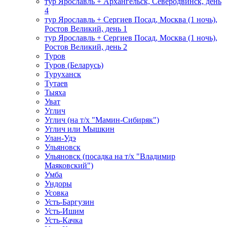
тур Ярославль + Архангельск, Северодвинск, день
4
тур Ярославль + Сергиев Посад, Москва (1 ночь),
Ростов Великий, день 1
тур Ярославль + Сергиев Посад, Москва (1 ночь),
Ростов Великий, день 2
Туров
Туров (Беларусь)
Туруханск
Тутаев
Тыяха
Уват
Углич
Углич (на т/х "Мамин-Сибиряк")
Углич или Мышкин
Улан-Удэ
Ульяновск
Ульяновск (посадка на т/х "Владимир
Маяковский")
Умба
Ундоры
Усовка
Усть-Баргузин
Усть-Ишим
Усть-Качка