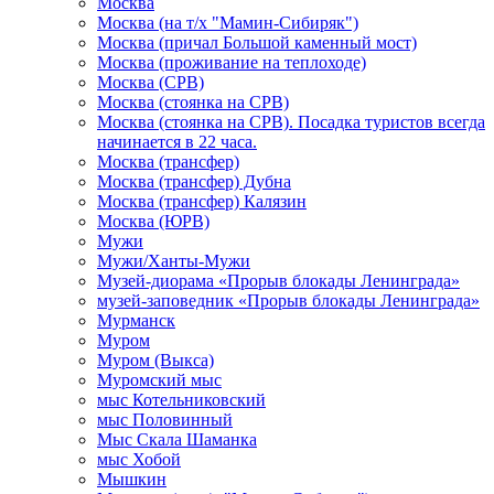
Москва
Москва (на т/х "Мамин-Сибиряк")
Москва (причал Большой каменный мост)
Москва (проживание на теплоходе)
Москва (СРВ)
Москва (стоянка на СРВ)
Москва (стоянка на СРВ). Посадка туристов всегда
начинается в 22 часа.
Москва (трансфер)
Москва (трансфер) Дубна
Москва (трансфер) Калязин
Москва (ЮРВ)
Мужи
Мужи/Ханты-Мужи
Музей-диорама «Прорыв блокады Ленинграда»
музей-заповедник «Прорыв блокады Ленинграда»
Мурманск
Муром
Муром (Выкса)
Муромский мыс
мыс Котельниковский
мыс Половинный
Мыс Скала Шаманка
мыс Хобой
Мышкин