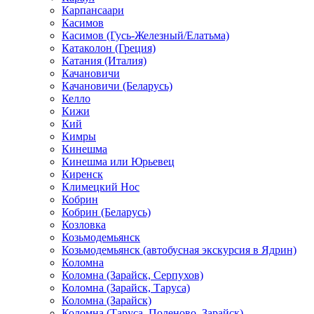
Карпансаари
Касимов
Касимов (Гусь-Железный/Елатьма)
Катаколон (Греция)
Катания (Италия)
Качановичи
Качановичи (Беларусь)
Келло
Кижи
Кий
Кимры
Кинешма
Кинешма или Юрьевец
Киренск
Климецкий Нос
Кобрин
Кобрин (Беларусь)
Козловка
Козьмодемьянск
Козьмодемьянск (автобусная экскурсия в Ядрин)
Коломна
Коломна (Зарайск, Серпухов)
Коломна (Зарайск, Таруса)
Коломна (Зарайск)
Коломна (Таруса, Поленово, Зарайск)