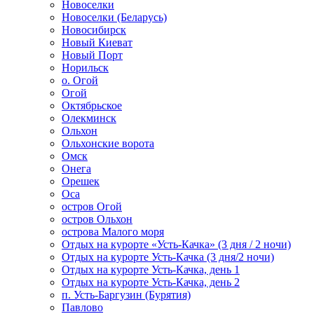
Новоселки
Новоселки (Беларусь)
Новосибирск
Новый Киеват
Новый Порт
Норильск
о. Огой
Огой
Октябрьское
Олекминск
Ольхон
Ольхонские ворота
Омск
Онега
Орешек
Оса
остров Огой
остров Ольхон
острова Малого моря
Отдых на курорте «Усть-Качка» (3 дня / 2 ночи)
Отдых на курорте Усть-Качка (3 дня/2 ночи)
Отдых на курорте Усть-Качка, день 1
Отдых на курорте Усть-Качка, день 2
п. Усть-Баргузин (Бурятия)
Павлово