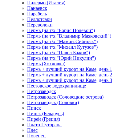
Палермо (Италия)
Панаевск
Парабель
Пеллотсари
Переволоки
Пермь (на т/х "Борис Полевой")
Пермь (на т/х "Владимир Маяковский")
Пермь (на т/х "Мамин-Сибиряк")
Пермь (на т/х "Михаил Кутузов")
Пермь (на т/х "Павел Бажов")
Пермь (на т/х "Юрий Никулин")
Пермь (Хохловка)
Пермь + лучший курорт на Каме, день 1
Пермь + лучший курорт на Каме, день 2
Пермь + лучший курорт на Каме, день 3
Пестовское водохранилище
Петрозаводск
Петрозаводск (Соловецкие острова)
Петрозаводск (Соловки)
Пинск
Пинск (Беларусь)
Пирей (Греция)
Плато Путорана
Плес
Повенец