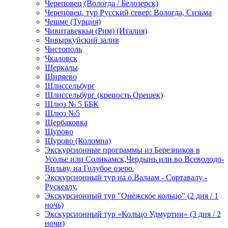
Череповец (Вологда / Белозерск)
Череповец, тур Русский север: Вологда, Сизьма
Чешме (Турция)
Чивитавеккья (Рим) (Италия)
Чивыркуйский залив
Чистополь
Чкаловск
Шеркалы
Ширяево
Шлиссельбург
Шлиссельбург (крепость Орешек)
Шлюз № 5 ББК
Шлюз №5
Щербаковка
Щурово
Щурово (Коломна)
Экскурсионные программы из Березников в
Усолье или Соликамск,Чердынь или во Всеволодо-
Вильву, на Голубое озеро.
Экскурсионный тур на о.Валаам - Сортавалу -
Рускеалу.
Экскурсионный тур "Онежское кольцо" (2 дня / 1
ночь)
Экскурсионный тур «Кольцо Удмуртии» (3 дня / 2
ночи)