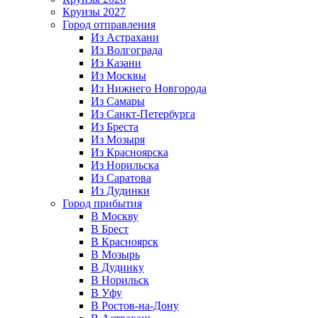
Круизы 2027
Город отправления
Из Астрахани
Из Волгограда
Из Казани
Из Москвы
Из Нижнего Новгорода
Из Самары
Из Санкт-Петербурга
Из Бреста
Из Мозыря
Из Красноярска
Из Норильска
Из Саратова
Из Дудинки
Город прибытия
В Москву
В Брест
В Красноярск
В Мозырь
В Дудинку
В Норильск
В Уфу
В Ростов-на-Дону