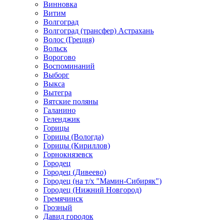
Винновка
Витим
Волгоград
Волгоград (трансфер) Астрахань
Волос (Греция)
Вольск
Ворогово
Воспоминаний
Выборг
Выкса
Вытегра
Вятские поляны
Галанино
Геленджик
Горицы
Горицы (Вологда)
Горицы (Кириллов)
Горнокнязевск
Городец
Городец (Дивеево)
Городец (на т/х "Мамин-Сибиряк")
Городец (Нижний Новгород)
Гремячинск
Грозный
Давид городок