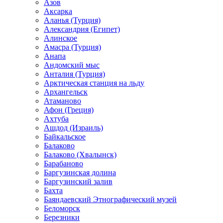
Азов
Аксарка
Аланья (Турция)
Александрия (Египет)
Алинское
Амасра (Турция)
Анапа
Андомский мыс
Анталия (Турция)
Арктическая станция на льду
Архангельск
Атаманово
Афон (Греция)
Ахтуба
Ашдод (Израиль)
Байкальское
Балаково
Балаково (Хвалынск)
Барабаново
Баргузинская долина
Баргузинский залив
Бахта
Баяндаевский Этнографический музей
Беломорск
Березники