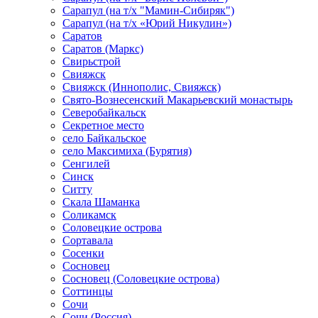
Сарапул (на т/х "Мамин-Сибиряк")
Сарапул (на т/х «Юрий Никулин»)
Саратов
Саратов (Маркс)
Свирьстрой
Свияжск
Свияжск (Иннополис, Свияжск)
Свято-Вознесенский Макарьевский монастырь
Северобайкальск
Секретное место
село Байкальское
село Максимиха (Бурятия)
Сенгилей
Синск
Ситту
Скала Шаманка
Соликамск
Соловецкие острова
Сортавала
Сосенки
Сосновец
Сосновец (Соловецкие острова)
Соттинцы
Сочи
Сочи (Россия)