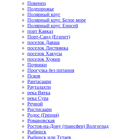
Повенец
Подпорожье
Полярный круг
Полярный круг. Белое море
Полярный круг. Енисей
порт Кавказ
Порт-Саид (Египет)
поселок Давша
поселок Листвянка
поселок Хакусы
поселок Хужир
Починки
Прогулка без питания
Псков
Рантасаари
Рауталахти
река Вятка
река Сура
Речной
Ристисаари
Родос (Греция)
Романовская
Ростов-на-Дону (трансфер) Волгоград
Рыбинск
Рыбинск или Тутаев