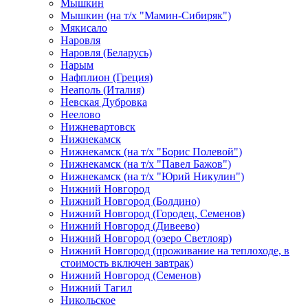
Мышкин
Мышкин (на т/х "Мамин-Сибиряк")
Мякисало
Наровля
Наровля (Беларусь)
Нарым
Нафплион (Греция)
Неаполь (Италия)
Невская Дубровка
Неелово
Нижневартовск
Нижнекамск
Нижнекамск (на т/х "Борис Полевой")
Нижнекамск (на т/х "Павел Бажов")
Нижнекамск (на т/х "Юрий Никулин")
Нижний Новгород
Нижний Новгород (Болдино)
Нижний Новгород (Городец, Семенов)
Нижний Новгород (Дивеево)
Нижний Новгород (озеро Светлояр)
Нижний Новгород (проживание на теплоходе, в
стоимость включен завтрак)
Нижний Новгород (Семенов)
Нижний Тагил
Никольское