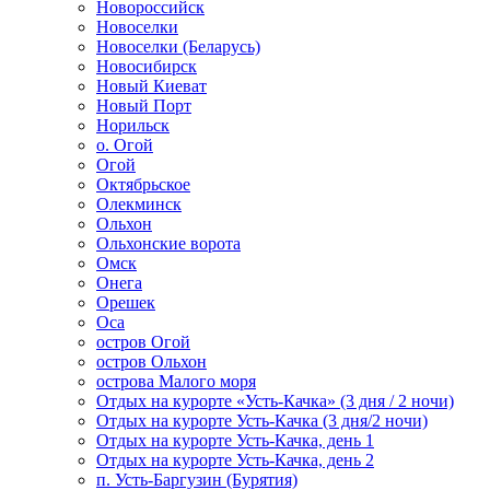
Новороссийск
Новоселки
Новоселки (Беларусь)
Новосибирск
Новый Киеват
Новый Порт
Норильск
о. Огой
Огой
Октябрьское
Олекминск
Ольхон
Ольхонские ворота
Омск
Онега
Орешек
Оса
остров Огой
остров Ольхон
острова Малого моря
Отдых на курорте «Усть-Качка» (3 дня / 2 ночи)
Отдых на курорте Усть-Качка (3 дня/2 ночи)
Отдых на курорте Усть-Качка, день 1
Отдых на курорте Усть-Качка, день 2
п. Усть-Баргузин (Бурятия)