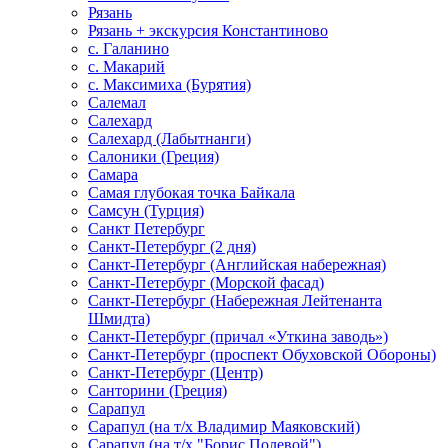
Рязань
Рязань + экскурсия Константиново
с. Галанино
с. Макарий
с. Максимиха (Бурятия)
Салемал
Салехард
Салехард (Лабытнанги)
Салоники (Греция)
Самара
Самая глубокая точка Байкала
Самсун (Турция)
Санкт Петербург
Санкт-Петербург (2 дня)
Санкт-Петербург (Английская набережная)
Санкт-Петербург (Морской фасад)
Санкт-Петербург (Набережная Лейтенанта
Шмидта)
Санкт-Петербург (причал «Уткина заводь»)
Санкт-Петербург (проспект Обуховской Обороны)
Санкт-Петербург (Центр)
Санторини (Греция)
Сарапул
Сарапул (на т/х Владимир Маяковский)
Сарапул (на т/х "Борис Полевой")