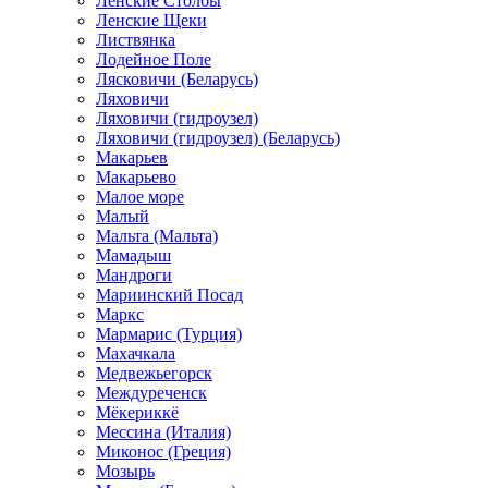
Ленские Столбы
Ленские Щеки
Листвянка
Лодейное Поле
Лясковичи (Беларусь)
Ляховичи
Ляховичи (гидроузел)
Ляховичи (гидроузел) (Беларусь)
Макарьев
Макарьево
Малое море
Малый
Мальта (Мальта)
Мамадыш
Мандроги
Мариинский Посад
Маркс
Мармарис (Турция)
Махачкала
Медвежьегорск
Междуреченск
Мёкериккё
Мессина (Италия)
Миконос (Греция)
Мозырь