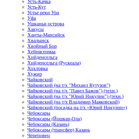
Усть-Качка
Усть-Кут
Устье реки Ура
Уфа
Ушканьи острова
Хакусы
Ханты-Мансийск
Хвалынск
Хвойный Бор
Хейнясенмаа
Хийденсельга
Хийденсельга (Рускеала)
Хохловка
Хужир
Чайковский
Чайковский (на т/х "Михаил Кутузов")
Чайковский (на т/х "Павел Бажов") (техн.)
Чайковский (на т/х "Юрий Никулин") (техн.)
Чайковский (на т/х Владимир Маяковский)
Чайковский (посадка на т/х «Юрий Никулин»)
Чебоксары
Чебоксары (Йошкар-Ола)
Чебоксары (Казань)
Чебоксары (трансфер) Казань
Череповец