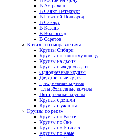
В Ростов-на-Дону
В Астрахань
В Санкт-Петербург
В Нижний Новгород
В Самару
В Казань
В Волгоград
В Саратов
Круизы по направлениям
Круизы Сибири
Круизы по золотому кольцу
Круизы на двоих
Круизы выходного дня
Однодневные круизы
Двухдневные круизы
Трёхдневные круизы
Четырёхдневные круизы
Пятидневные круизы
Круизы с детьми
Круизы с ужином
Круизы по рекам
Круизы по Волге
Круизы по Оке
Круизы по Енисею
Круизы по Каме