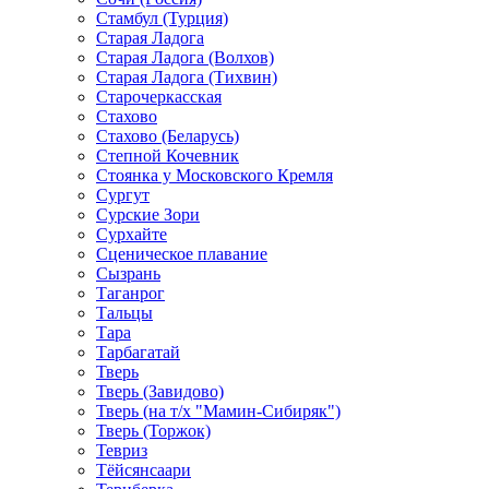
Стамбул (Турция)
Старая Ладога
Старая Ладога (Волхов)
Старая Ладога (Тихвин)
Старочеркасская
Стахово
Стахово (Беларусь)
Степной Кочевник
Стоянка у Московского Кремля
Сургут
Сурские Зори
Сурхайте
Сценическое плавание
Сызрань
Таганрог
Тальцы
Тара
Тарбагатай
Тверь
Тверь (Завидово)
Тверь (на т/х "Мамин-Сибиряк")
Тверь (Торжок)
Тевриз
Тёйсянсаари