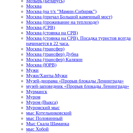
Мозырь (Беларусь)
Москва
Москва (на т/х "Мамин-Сибиряк")
Москва (причал Большой каменный мост)
Москва (проживание на теплоходе)
Москва (СРВ)
Москва (стоянка на СРВ)
Москва (стоянка на СРВ). Посадка туристов всегда
начинается в 22 часа.
Москва (трансфер)
Москва (трансфер) Дубна
Москва (трансфер) Калязин
Москва (ЮРВ)
Мужи
Мужи/Ханты-Мужи
Музей-диорама «Прорыв блокады Ленинграда»
музей-заповедник «Прорыв блокады Ленинграда»
Мурманск
Муром
Муром (Выкса)
Муромский мыс
мыс Котельниковский
мыс Половинный
Мыс Скала Шаманка
мыс Хобой