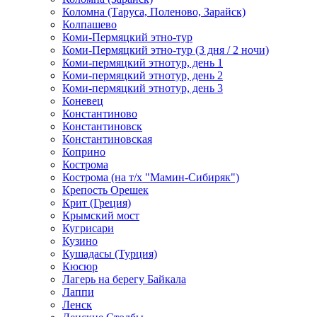
Коломна (Таруса, Поленово, Зарайск)
Колпашево
Коми-Пермяцкий этно-тур
Коми-Пермяцкий этно-тур (3 дня / 2 ночи)
Коми-пермяцкий этнотур, день 1
Коми-пермяцкий этнотур, день 2
Коми-пермяцкий этнотур, день 3
Коневец
Константиново
Константиновск
Константиновская
Коприно
Кострома
Кострома (на т/х "Мамин-Сибиряк")
Крепость Орешек
Крит (Греция)
Крымский мост
Кугрисари
Кузино
Кушадасы (Турция)
Кюсюр
Лагерь на берегу Байкала
Лаппи
Ленск