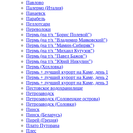
Павлово
Палермо (Италия)
Панаевск
Парабель
Пеллотсари
Переволоки
Пермь (на т/х "Борис Полевой")
Пермь (на т/х "Владимир Маяковский")
Пермь (на т/х "Мамин-Сибиряк")
Пермь (на т/х "Михаил Кутузов")
Пермь (на т/х "Павел Бажов")
Пермь (на т/х "Юрий Никулин")
Пермь (Хохловка)
Пермь + лучший курорт на Каме, день 1
Пермь + лучший курорт на Каме, день 2
Пермь + лучший курорт на Каме, день 3
Пестовское водохранилище
Петрозаводск
Петрозаводск (Соловецкие острова)
Петрозаводск (Соловки)
Пинск
Пинск (Беларусь)
Пирей (Греция)
Плато Путорана
Плес