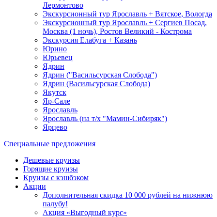
Лермонтово
Экскурсионный тур Ярославль + Вятское, Вологда
Экскурсионный тур Ярославль + Сергиев Посад,
Москва (1 ночь), Ростов Великий - Кострома
Экскурсия Елабуга + Казань
Юрино
Юрьевец
Ядрин
Ядрин ("Васильсурская Слобода")
Ядрин (Васильсурская Слобода)
Якутск
Яр-Сале
Ярославль
Ярославль (на т/х "Мамин-Сибиряк")
Ярцево
Специальные предложения
Дешевые круизы
Горящие круизы
Круизы с кэшбэком
Акции
Дополнительная скидка 10 000 рублей на нижнюю
палубу!
Акция «Выгодный курс»