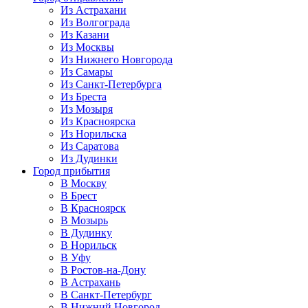
Из Астрахани
Из Волгограда
Из Казани
Из Москвы
Из Нижнего Новгорода
Из Самары
Из Санкт-Петербурга
Из Бреста
Из Мозыря
Из Красноярска
Из Норильска
Из Саратова
Из Дудинки
Город прибытия
В Москву
В Брест
В Красноярск
В Мозырь
В Дудинку
В Норильск
В Уфу
В Ростов-на-Дону
В Астрахань
В Санкт-Петербург
В Нижний Новгород