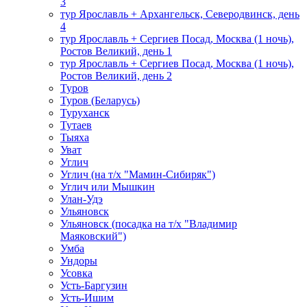
3
тур Ярославль + Архангельск, Северодвинск, день
4
тур Ярославль + Сергиев Посад, Москва (1 ночь),
Ростов Великий, день 1
тур Ярославль + Сергиев Посад, Москва (1 ночь),
Ростов Великий, день 2
Туров
Туров (Беларусь)
Туруханск
Тутаев
Тыяха
Уват
Углич
Углич (на т/х "Мамин-Сибиряк")
Углич или Мышкин
Улан-Удэ
Ульяновск
Ульяновск (посадка на т/х "Владимир
Маяковский")
Умба
Ундоры
Усовка
Усть-Баргузин
Усть-Ишим