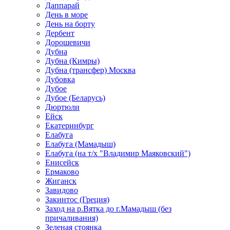
Даппарай
День в море
День на борту
Дербент
Дорошевичи
Дубна
Дубна (Кимры)
Дубна (трансфер) Москва
Дубовка
Дубое
Дубое (Беларусь)
Дюртюли
Ейск
Екатеринбург
Елабуга
Елабуга (Мамадыш)
Елабуга (на т/х "Владимир Маяковский")
Енисейск
Ермаково
Жиганск
Завидово
Закинтос (Греция)
Заход на р.Вятка до г.Мамадыш (без
причаливания)
Зеленая стоянка