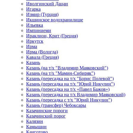
Иволгинский Дацан
Игарка
Измир (Турция)
Икшинское водохранилище
Ильевка
Импиниеми
Ираклион, Крит (Греция)
Иркутск
Ирма
Ирма (Вологда)
Кавала (Греция)
Казань
Казань (на т/х "Владимир Маяковский")
Казань (на т/х "Мамин-Сибиряк")
Казань (пересадка на т/х "Борис Полевой")
Казань (пересадка на т/х "Юрий Никулин")
Казань (пересадка на т/х «Павел Бажов»)
Казань (пересадка на т/х Владимир Маяковский)
Казань (пересадка с т/х "Юрий Никулин")
Казань (трансфер) Чебоксары
Казачинские пороги
Казачинский порог
Калязин
Камышин
Канготово