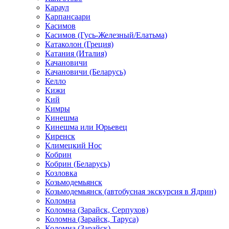
Караул
Карпансаари
Касимов
Касимов (Гусь-Железный/Елатьма)
Катаколон (Греция)
Катания (Италия)
Качановичи
Качановичи (Беларусь)
Келло
Кижи
Кий
Кимры
Кинешма
Кинешма или Юрьевец
Киренск
Климецкий Нос
Кобрин
Кобрин (Беларусь)
Козловка
Козьмодемьянск
Козьмодемьянск (автобусная экскурсия в Ядрин)
Коломна
Коломна (Зарайск, Серпухов)
Коломна (Зарайск, Таруса)
Коломна (Зарайск)