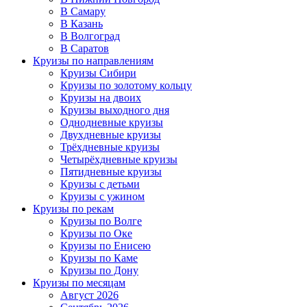
В Самару
В Казань
В Волгоград
В Саратов
Круизы по направлениям
Круизы Сибири
Круизы по золотому кольцу
Круизы на двоих
Круизы выходного дня
Однодневные круизы
Двухдневные круизы
Трёхдневные круизы
Четырёхдневные круизы
Пятидневные круизы
Круизы с детьми
Круизы с ужином
Круизы по рекам
Круизы по Волге
Круизы по Оке
Круизы по Енисею
Круизы по Каме
Круизы по Дону
Круизы по месяцам
Август 2026