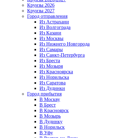
Круизы 2026
Круизы 2027
Город отправления
Из Астрахани
Из Волгограда
Из Казани
Из Москвы
Из Нижнего Новгорода
Из Самары
Из Санкт-Петербурга
Из Бреста
Из Мозыря
Из Красноярска
Из Норильска
Из Саратова
Из Дудинки
Город прибытия
В Москву
В Брест
В Красноярск
В Мозырь
В Дудинку
В Норильск
В Уфу