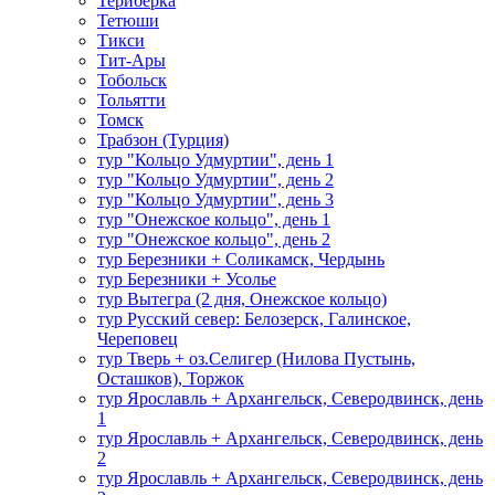
Териберка
Тетюши
Тикси
Тит-Ары
Тобольск
Тольятти
Томск
Трабзон (Турция)
тур "Кольцо Удмуртии", день 1
тур "Кольцо Удмуртии", день 2
тур "Кольцо Удмуртии", день 3
тур "Онежское кольцо", день 1
тур "Онежское кольцо", день 2
тур Березники + Соликамск, Чердынь
тур Березники + Усолье
тур Вытегра (2 дня, Онежское кольцо)
тур Русский север: Белозерск, Галинское,
Череповец
тур Тверь + оз.Селигер (Нилова Пустынь,
Осташков), Торжок
тур Ярославль + Архангельск, Северодвинск, день
1
тур Ярославль + Архангельск, Северодвинск, день
2
тур Ярославль + Архангельск, Северодвинск, день