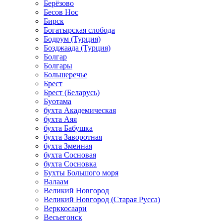
Берёзово
Бесов Нос
Бирск
Богатырская слобода
Бодрум (Турция)
Бозджаада (Турция)
Болгар
Болгары
Большеречье
Брест
Брест (Беларусь)
Буотама
бухта Академическая
бухта Аяя
бухта Бабушка
бухта Заворотная
бухта Змеиная
бухта Сосновая
бухта Сосновка
Бухты Большого моря
Валаам
Великий Новгород
Великий Новгород (Старая Русса)
Верккосаари
Весьегонск