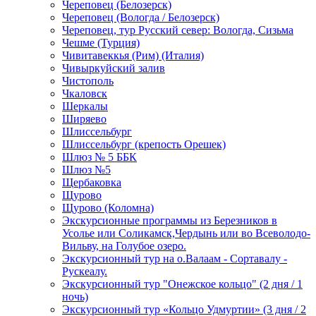
Череповец (Белозерск)
Череповец (Вологда / Белозерск)
Череповец, тур Русский север: Вологда, Сизьма
Чешме (Турция)
Чивитавеккья (Рим) (Италия)
Чивыркуйский залив
Чистополь
Чкаловск
Шеркалы
Ширяево
Шлиссельбург
Шлиссельбург (крепость Орешек)
Шлюз № 5 ББК
Шлюз №5
Щербаковка
Щурово
Щурово (Коломна)
Экскурсионные программы из Березников в
Усолье или Соликамск,Чердынь или во Всеволодо-
Вильву, на Голубое озеро.
Экскурсионный тур на о.Валаам - Сортавалу -
Рускеалу.
Экскурсионный тур "Онежское кольцо" (2 дня / 1
ночь)
Экскурсионный тур «Кольцо Удмуртии» (3 дня / 2