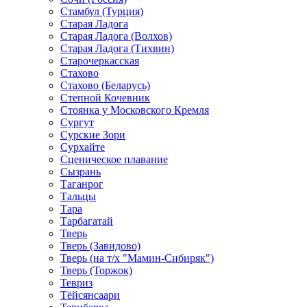
Стамбул (Турция)
Старая Ладога
Старая Ладога (Волхов)
Старая Ладога (Тихвин)
Старочеркасская
Стахово
Стахово (Беларусь)
Степной Кочевник
Стоянка у Московского Кремля
Сургут
Сурские Зори
Сурхайте
Сценическое плавание
Сызрань
Таганрог
Тальцы
Тара
Тарбагатай
Тверь
Тверь (Завидово)
Тверь (на т/х "Мамин-Сибиряк")
Тверь (Торжок)
Тевриз
Тёйсянсаари