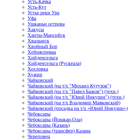
Усть-Качка
Усть-Кут
Устье реки Ура
Уфа
Ушканьи острова
Хакусы
Ханты-Мансийск
Хвалынск
Хвойный Бор
Хейнясенмаа
Хийденсельга
Хийденсельга (Рускеала)
Хохловка
Хужир
Чайковский
Чайковский (на т/х "Михаил Кутузов")
Чайковский (на т/х "Павел Бажов") (техн.)
Чайковский (на т/х "Юрий Никулин") (техн.)
Чайковский (на т/х Владимир Маяковский)
Чайковский (посадка на т/х «Юрий Никулин»)
Чебоксары
Чебоксары (Йошкар-Ола)
Чебоксары (Казань)
Чебоксары (трансфер) Казань
Череповец