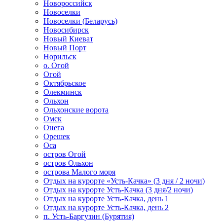
Новороссийск
Новоселки
Новоселки (Беларусь)
Новосибирск
Новый Киеват
Новый Порт
Норильск
о. Огой
Огой
Октябрьское
Олекминск
Ольхон
Ольхонские ворота
Омск
Онега
Орешек
Оса
остров Огой
остров Ольхон
острова Малого моря
Отдых на курорте «Усть-Качка» (3 дня / 2 ночи)
Отдых на курорте Усть-Качка (3 дня/2 ночи)
Отдых на курорте Усть-Качка, день 1
Отдых на курорте Усть-Качка, день 2
п. Усть-Баргузин (Бурятия)