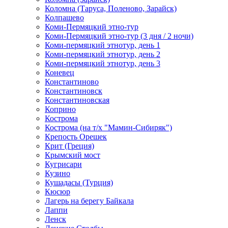
Коломна (Таруса, Поленово, Зарайск)
Колпашево
Коми-Пермяцкий этно-тур
Коми-Пермяцкий этно-тур (3 дня / 2 ночи)
Коми-пермяцкий этнотур, день 1
Коми-пермяцкий этнотур, день 2
Коми-пермяцкий этнотур, день 3
Коневец
Константиново
Константиновск
Константиновская
Коприно
Кострома
Кострома (на т/х "Мамин-Сибиряк")
Крепость Орешек
Крит (Греция)
Крымский мост
Кугрисари
Кузино
Кушадасы (Турция)
Кюсюр
Лагерь на берегу Байкала
Лаппи
Ленск