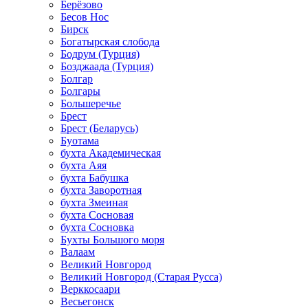
Берёзово
Бесов Нос
Бирск
Богатырская слобода
Бодрум (Турция)
Бозджаада (Турция)
Болгар
Болгары
Большеречье
Брест
Брест (Беларусь)
Буотама
бухта Академическая
бухта Аяя
бухта Бабушка
бухта Заворотная
бухта Змеиная
бухта Сосновая
бухта Сосновка
Бухты Большого моря
Валаам
Великий Новгород
Великий Новгород (Старая Русса)
Верккосаари
Весьегонск