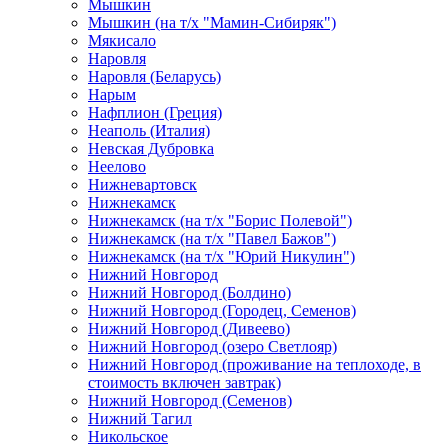
Мышкин
Мышкин (на т/х "Мамин-Сибиряк")
Мякисало
Наровля
Наровля (Беларусь)
Нарым
Нафплион (Греция)
Неаполь (Италия)
Невская Дубровка
Неелово
Нижневартовск
Нижнекамск
Нижнекамск (на т/х "Борис Полевой")
Нижнекамск (на т/х "Павел Бажов")
Нижнекамск (на т/х "Юрий Никулин")
Нижний Новгород
Нижний Новгород (Болдино)
Нижний Новгород (Городец, Семенов)
Нижний Новгород (Дивеево)
Нижний Новгород (озеро Светлояр)
Нижний Новгород (проживание на теплоходе, в
стоимость включен завтрак)
Нижний Новгород (Семенов)
Нижний Тагил
Никольское