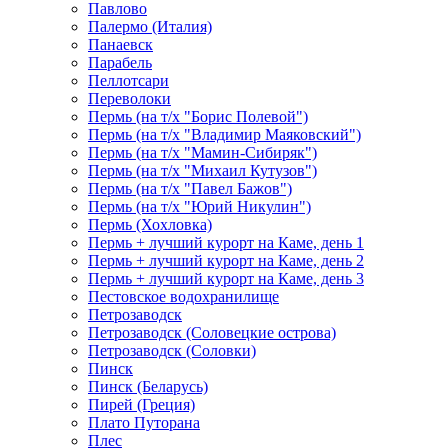
Павлово
Палермо (Италия)
Панаевск
Парабель
Пеллотсари
Переволоки
Пермь (на т/х "Борис Полевой")
Пермь (на т/х "Владимир Маяковский")
Пермь (на т/х "Мамин-Сибиряк")
Пермь (на т/х "Михаил Кутузов")
Пермь (на т/х "Павел Бажов")
Пермь (на т/х "Юрий Никулин")
Пермь (Хохловка)
Пермь + лучший курорт на Каме, день 1
Пермь + лучший курорт на Каме, день 2
Пермь + лучший курорт на Каме, день 3
Пестовское водохранилище
Петрозаводск
Петрозаводск (Соловецкие острова)
Петрозаводск (Соловки)
Пинск
Пинск (Беларусь)
Пирей (Греция)
Плато Путорана
Плес