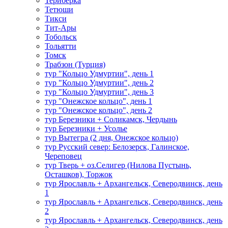
Териберка
Тетюши
Тикси
Тит-Ары
Тобольск
Тольятти
Томск
Трабзон (Турция)
тур "Кольцо Удмуртии", день 1
тур "Кольцо Удмуртии", день 2
тур "Кольцо Удмуртии", день 3
тур "Онежское кольцо", день 1
тур "Онежское кольцо", день 2
тур Березники + Соликамск, Чердынь
тур Березники + Усолье
тур Вытегра (2 дня, Онежское кольцо)
тур Русский север: Белозерск, Галинское,
Череповец
тур Тверь + оз.Селигер (Нилова Пустынь,
Осташков), Торжок
тур Ярославль + Архангельск, Северодвинск, день
1
тур Ярославль + Архангельск, Северодвинск, день
2
тур Ярославль + Архангельск, Северодвинск, день