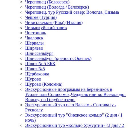
Череповец (Белозерск)
Череповец (Вологда / Белозерск)
Череповец, тур Русский север: Вологда, Сизьма
Чешме (Турция)
Чивитавеккья (Рим) (Италия)
Чивыркуйский залив
Чистополь
Чкаловск
Шеркалы
Ширяево
Шлиссельбург
Шлиссельбург (крепость Орешек)
Шлюз № 5 ББК
Шлюз №5
Щербаковка
Щурово
Щурово (Коломна)
Экскурсионные программы из Березников в
Усолье или Соликамск,Чердынь или во Всеволодо-
Вильву, на Голубое озеро.
Экскурсионный тур на о.Валаам - Сортавалу -
Рускеалу.
Экскурсионный тур "Онежское кольцо" (2 дня / 1
ночь)
Экскурсионный тур «Кольцо Удмуртии» (3 дня / 2