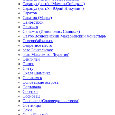
Сарапул (на т/х "Мамин-Сибиряк")
Сарапул (на т/х «Юрий Никулин»)
Саратов
Саратов (Маркс)
Свирьстрой
Свияжск
Свияжск (Иннополис, Свияжск)
Свято-Вознесенский Макарьевский монастырь
Северобайкальск
Секретное место
село Байкальское
село Максимиха (Бурятия)
Сенгилей
Синск
Ситту
Скала Шаманка
Соликамск
Соловецкие острова
Сортавала
Сосенки
Сосновец
Сосновец (Соловецкие острова)
Соттинцы
Сочи
Сочи (Россия)