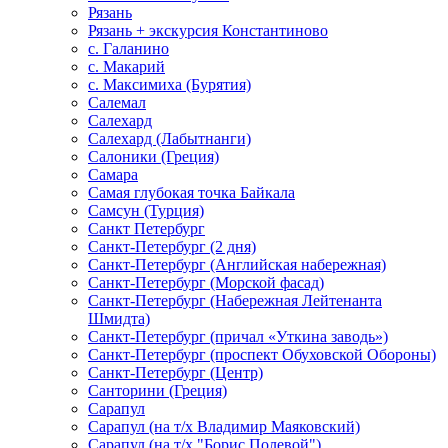
Рязань
Рязань + экскурсия Константиново
с. Галанино
с. Макарий
с. Максимиха (Бурятия)
Салемал
Салехард
Салехард (Лабытнанги)
Салоники (Греция)
Самара
Самая глубокая точка Байкала
Самсун (Турция)
Санкт Петербург
Санкт-Петербург (2 дня)
Санкт-Петербург (Английская набережная)
Санкт-Петербург (Морской фасад)
Санкт-Петербург (Набережная Лейтенанта
Шмидта)
Санкт-Петербург (причал «Уткина заводь»)
Санкт-Петербург (проспект Обуховской Обороны)
Санкт-Петербург (Центр)
Санторини (Греция)
Сарапул
Сарапул (на т/х Владимир Маяковский)
Сарапул (на т/х "Борис Полевой")