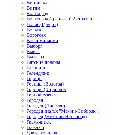
Винновка
Витим
Волгоград
Волгоград (трансфер) Астрахань
Волос (Греция)
Вольск
Ворогово
Воспоминаний
Выборг
Выкса
Вытегра
Вятские поляны
Галанино
Геленджик
Горицы
Горицы (Вологда)
Горицы (Кириллов)
Горнокнязевск
Городец
Городец (Дивеево)
Городец (на т/х "Мамин-Сибиряк")
Городец (Нижний Новгород)
Гремячинск
Грозный
Давид городок