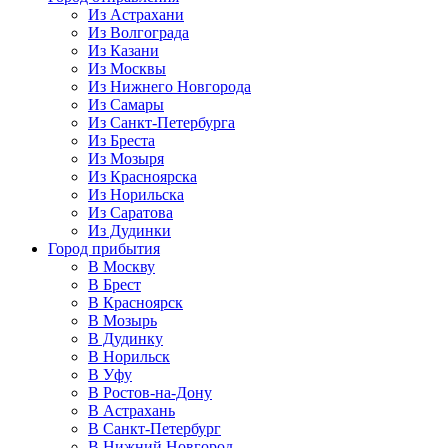
Из Астрахани
Из Волгограда
Из Казани
Из Москвы
Из Нижнего Новгорода
Из Самары
Из Санкт-Петербурга
Из Бреста
Из Мозыря
Из Красноярска
Из Норильска
Из Саратова
Из Дудинки
Город прибытия
В Москву
В Брест
В Красноярск
В Мозырь
В Дудинку
В Норильск
В Уфу
В Ростов-на-Дону
В Астрахань
В Санкт-Петербург
В Нижний Новгород