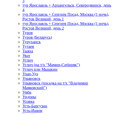
3
тур Ярославль + Архангельск, Северодвинск, день
4
тур Ярославль + Сергиев Посад, Москва (1 ночь),
Ростов Великий, день 1
тур Ярославль + Сергиев Посад, Москва (1 ночь),
Ростов Великий, день 2
Туров
Туров (Беларусь)
Туруханск
Тутаев
Тыяха
Уват
Углич
Углич (на т/х "Мамин-Сибиряк")
Углич или Мышкин
Улан-Удэ
Ульяновск
Ульяновск (посадка на т/х "Владимир
Маяковский")
Умба
Ундоры
Усовка
Усть-Баргузин
Усть-Ишим