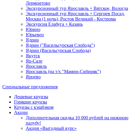
Лермонтово
Экскурсионный тур Ярославль + Вятское, Вологда
Экскурсионный тур Ярославль + Сергиев Посад,
Москва (1 ночь), Ростов Великий - Кострома
Экскурсия Елабуга + Казань
Юрино
Юрьевец
Ядрин
Ядрин ("Васильсурская Слобода")
Ядрин (Васильсурская Слобода)
Якутск
Яр-Сале
Ярославль
Ярославль (на т/х "Мамин-Сибиряк")
Ярцево
Специальные предложения
Дешевые круизы
Горящие круизы
Круизы с кэшбэком
Акции
Дополнительная скидка 10 000 рублей на нижнюю
палубу!
Акция «Выгодный курс»