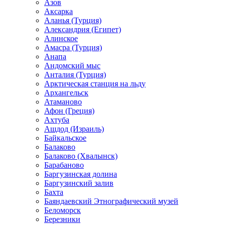
Азов
Аксарка
Аланья (Турция)
Александрия (Египет)
Алинское
Амасра (Турция)
Анапа
Андомский мыс
Анталия (Турция)
Арктическая станция на льду
Архангельск
Атаманово
Афон (Греция)
Ахтуба
Ашдод (Израиль)
Байкальское
Балаково
Балаково (Хвалынск)
Барабаново
Баргузинская долина
Баргузинский залив
Бахта
Баяндаевский Этнографический музей
Беломорск
Березники