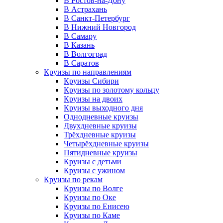
В Ростов-на-Дону
В Астрахань
В Санкт-Петербург
В Нижний Новгород
В Самару
В Казань
В Волгоград
В Саратов
Круизы по направлениям
Круизы Сибири
Круизы по золотому кольцу
Круизы на двоих
Круизы выходного дня
Однодневные круизы
Двухдневные круизы
Трёхдневные круизы
Четырёхдневные круизы
Пятидневные круизы
Круизы с детьми
Круизы с ужином
Круизы по рекам
Круизы по Волге
Круизы по Оке
Круизы по Енисею
Круизы по Каме