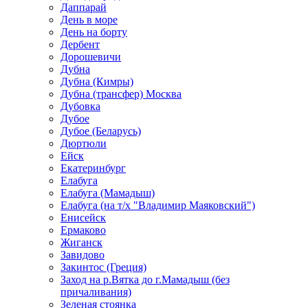
Даппарай
День в море
День на борту
Дербент
Дорошевичи
Дубна
Дубна (Кимры)
Дубна (трансфер) Москва
Дубовка
Дубое
Дубое (Беларусь)
Дюртюли
Ейск
Екатеринбург
Елабуга
Елабуга (Мамадыш)
Елабуга (на т/х "Владимир Маяковский")
Енисейск
Ермаково
Жиганск
Завидово
Закинтос (Греция)
Заход на р.Вятка до г.Мамадыш (без
причаливания)
Зеленая стоянка