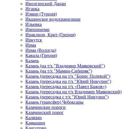
Иволгинский Дацан
Игарка
Измир (Турция)
Икшинское водохранилище
Ильевка
Импиниеми
Ираклион, Крит (Греция)
Иркутск
Ирма
Ирма (Вологда)
Кавала (Греция)
Казань
Казань (на т/х "Владимир Маяковский")
Казань (на т/х "Мамин-Сибиряк")
Казань (пересадка на т/х "Борис Полевой")
Казань (пересадка на т/х "Юрий Никулин")
Казань (пересадка на т/х «Павел Бажов»)
Казань (пересадка на т/х Владимир Маяковский)
Казань (пересадка с т/х "Юрий Никулин")
Казань (трансфер) Чебоксары
Казачинские пороги
Казачинский порог
Калязин
Камышин
Канготово