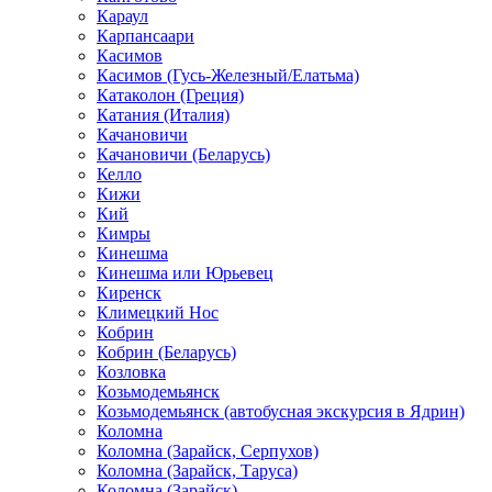
Караул
Карпансаари
Касимов
Касимов (Гусь-Железный/Елатьма)
Катаколон (Греция)
Катания (Италия)
Качановичи
Качановичи (Беларусь)
Келло
Кижи
Кий
Кимры
Кинешма
Кинешма или Юрьевец
Киренск
Климецкий Нос
Кобрин
Кобрин (Беларусь)
Козловка
Козьмодемьянск
Козьмодемьянск (автобусная экскурсия в Ядрин)
Коломна
Коломна (Зарайск, Серпухов)
Коломна (Зарайск, Таруса)
Коломна (Зарайск)