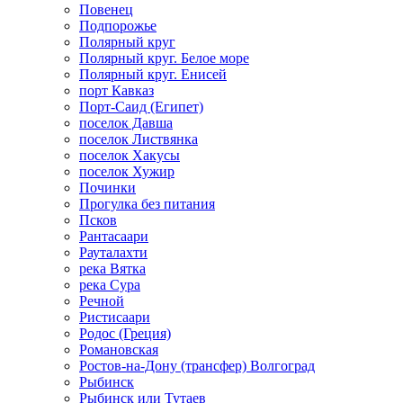
Повенец
Подпорожье
Полярный круг
Полярный круг. Белое море
Полярный круг. Енисей
порт Кавказ
Порт-Саид (Египет)
поселок Давша
поселок Листвянка
поселок Хакусы
поселок Хужир
Починки
Прогулка без питания
Псков
Рантасаари
Рауталахти
река Вятка
река Сура
Речной
Ристисаари
Родос (Греция)
Романовская
Ростов-на-Дону (трансфер) Волгоград
Рыбинск
Рыбинск или Тутаев