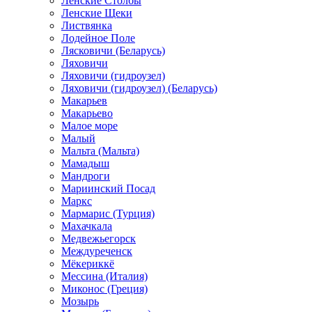
Ленские Столбы
Ленские Щеки
Листвянка
Лодейное Поле
Лясковичи (Беларусь)
Ляховичи
Ляховичи (гидроузел)
Ляховичи (гидроузел) (Беларусь)
Макарьев
Макарьево
Малое море
Малый
Мальта (Мальта)
Мамадыш
Мандроги
Мариинский Посад
Маркс
Мармарис (Турция)
Махачкала
Медвежьегорск
Междуреченск
Мёкериккё
Мессина (Италия)
Миконос (Греция)
Мозырь