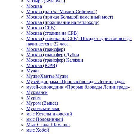
Мозырь (Беларусь)
Москва
Москва (на т/х "Мамин-Сибиряк")
Москва (причал Большой каменный мост)
Москва (проживание на теплоходе)
Москва (СРВ)
Москва (стоянка на СРВ)
Москва (стоянка на СРВ). Посадка туристов всегда
начинается в 22 часа.
Москва (трансфер)
Москва (трансфер) Дубна
Москва (трансфер) Калязин
Москва (ЮРВ)
Мужи
Мужи/Ханты-Мужи
Музей-диорама «Прорыв блокады Ленинграда»
музей-заповедник «Прорыв блокады Ленинграда»
Мурманск
Муром
Муром (Выкса)
Муромский мыс
мыс Котельниковский
мыс Половинный
Мыс Скала Шаманка
мыс Хобой