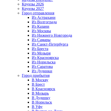
Круизы 2026
Круизы 2027
Город отправления
Из Астрахани
Из Волгограда
Из Казани
Из Москвы
Из Нижнего Новгорода
Из Самары
Из Санкт-Петербурга
Из Бреста
Из Мозыря
Из Красноярска
Из Норильска
Из Саратова
Из Дудинки
Город прибытия
В Москву
В Брест
В Красноярск
В Мозырь
В Дудинку
В Норильск
В Уфу