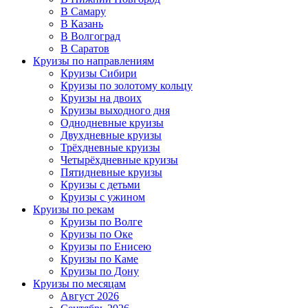
В Самару
В Казань
В Волгоград
В Саратов
Круизы по направлениям
Круизы Сибири
Круизы по золотому кольцу
Круизы на двоих
Круизы выходного дня
Однодневные круизы
Двухдневные круизы
Трёхдневные круизы
Четырёхдневные круизы
Пятидневные круизы
Круизы с детьми
Круизы с ужином
Круизы по рекам
Круизы по Волге
Круизы по Оке
Круизы по Енисею
Круизы по Каме
Круизы по Дону
Круизы по месяцам
Август 2026