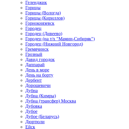
Геленджик
Горицы
Горицы (Вологда)
Горицы (Кириллов)
Горнокнязевск
Городец
Городец (Дивеево)
Городец (на т/х "Мамин-Сибиряк")
Городец (Нижний Новгород)
Гремячинск
Грозный
Давид городок
Даппарай
День в море
День на борту
Дербент
Дорошевичи
Дубна
Дубна (Кимры)
Дубна (трансфер) Москва
Дубовка
Дубое
Дубое (Беларусь)
Дюртюли
Ейск