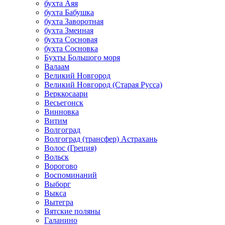
бухта Аяя
бухта Бабушка
бухта Заворотная
бухта Змеиная
бухта Сосновая
бухта Сосновка
Бухты Большого моря
Валаам
Великий Новгород
Великий Новгород (Старая Русса)
Верккосаари
Весьегонск
Винновка
Витим
Волгоград
Волгоград (трансфер) Астрахань
Волос (Греция)
Вольск
Ворогово
Воспоминаний
Выборг
Выкса
Вытегра
Вятские поляны
Галанино