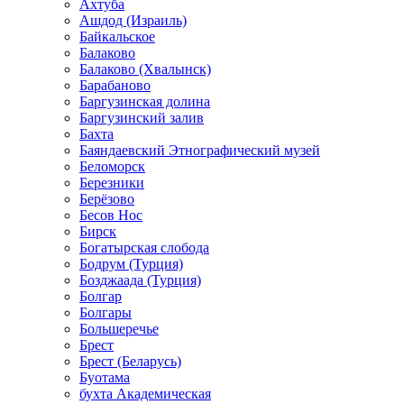
Ахтуба
Ашдод (Израиль)
Байкальское
Балаково
Балаково (Хвалынск)
Барабаново
Баргузинская долина
Баргузинский залив
Бахта
Баяндаевский Этнографический музей
Беломорск
Березники
Берёзово
Бесов Нос
Бирск
Богатырская слобода
Бодрум (Турция)
Бозджаада (Турция)
Болгар
Болгары
Большеречье
Брест
Брест (Беларусь)
Буотама
бухта Академическая