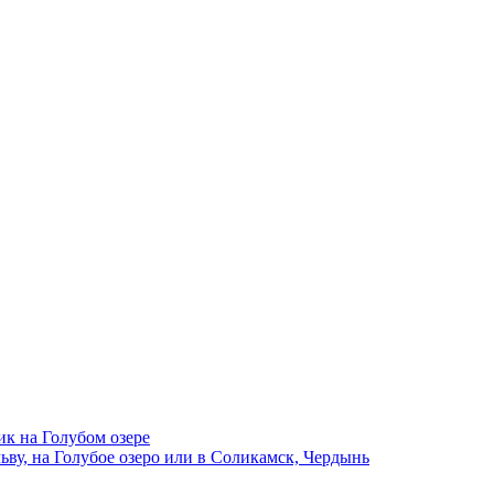
ик на Голубом озере
ву, на Голубое озеро или в Соликамск, Чердынь