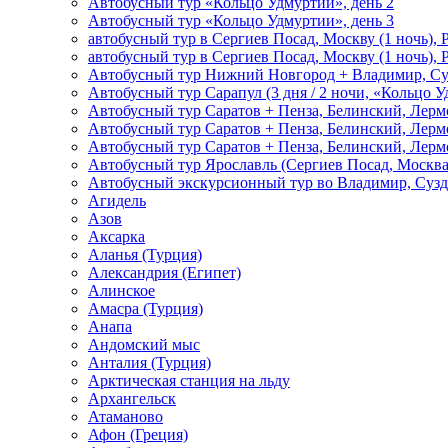
Автобусный тур «Кольцо Удмуртии», день 2
Автобусный тур «Кольцо Удмуртии», день 3
автобусный тур в Сергиев Посад, Москву (1 ночь), 
автобусный тур в Сергиев Посад, Москву (1 ночь), 
Автобусный тур Нижний Новгород + Владимир, Су
Автобусный тур Сарапул (3 дня / 2 ночи, «Кольцо 
Автобусный тур Саратов + Пенза, Белинский, Лермо
Автобусный тур Саратов + Пенза, Белинский, Лермо
Автобусный тур Саратов + Пенза, Белинский, Лермо
Автобусный тур Ярославль (Сергиев Посад, Москва 
Автобусный экскурсионный тур во Владимир, Сузд
Агидель
Азов
Аксарка
Аланья (Турция)
Александрия (Египет)
Алинское
Амасра (Турция)
Анапа
Андомский мыс
Анталия (Турция)
Арктическая станция на льду
Архангельск
Атаманово
Афон (Греция)