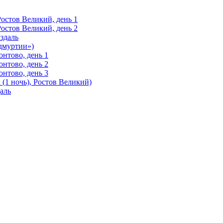
Ростов Великий, день 1
Ростов Великий, день 2
здаль
Удмуртии»)
нтово, день 1
нтово, день 2
нтово, день 3
(1 ночь), Ростов Великий)
аль