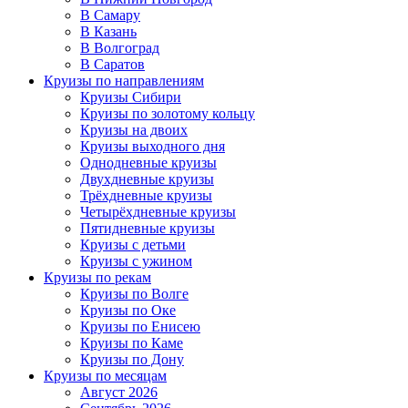
В Самару
В Казань
В Волгоград
В Саратов
Круизы по направлениям
Круизы Сибири
Круизы по золотому кольцу
Круизы на двоих
Круизы выходного дня
Однодневные круизы
Двухдневные круизы
Трёхдневные круизы
Четырёхдневные круизы
Пятидневные круизы
Круизы с детьми
Круизы с ужином
Круизы по рекам
Круизы по Волге
Круизы по Оке
Круизы по Енисею
Круизы по Каме
Круизы по Дону
Круизы по месяцам
Август 2026