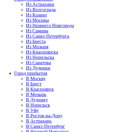
Из Астрахани
Из Волгограда
Из Казани
Из Москвы
Из Нижнего Новгорода
Из Самары
Из Санкт-Петербурга
Из Бреста
Из Мозыря
Из Красноярска
Из Норильска
Из Саратова
Из Дудинки
Город прибытия
В Москву
В Брест
В Красноярск
В Мозырь
В Дудинку
В Норильск
В Уфу
В Ростов-на-Дону
В Астрахань
В Санкт-Петербург
В Нижний Новгород