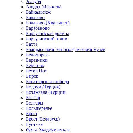
Ахтуба
Ашдод (Израиль)
Байкальское
Балаково
Балаково (Хвалынск)
Барабаново
Баргузинская долина
Баргузинский залив
Бахта
Баяндаевский Этнографический музей
Беломорск
Березники
Берёзово
Бесов Нос
Бирск
Богатырская слобода
Бодрум (Турция)
Бозджаада (Турция)
Болгар
Болгары
Большеречье
Брест
Брест (Беларусь)
Буотама
бухта Академическая