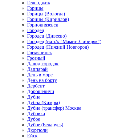
Геленджик
Горицы
Горицы (Вологда)
Горицы (Кириллов)
Горнокнязевск
Городец
Городец (Дивеево)
Городец (на т/х "Мамин-Сибиряк")
Городец (Нижний Новгород)
Гремячинск
Грозный
Давид городок
Даппарай
День в море
День на борту
Дербент
Дорошевичи
Дубна
Дубна (Кимры)
Дубна (трансфер) Москва
Дубовка
Дубое
Дубое (Беларусь)
Дюртюли
Ейск