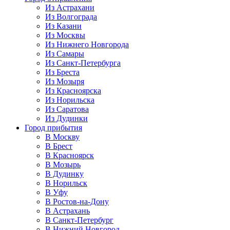
Из Астрахани
Из Волгограда
Из Казани
Из Москвы
Из Нижнего Новгорода
Из Самары
Из Санкт-Петербурга
Из Бреста
Из Мозыря
Из Красноярска
Из Норильска
Из Саратова
Из Дудинки
Город прибытия
В Москву
В Брест
В Красноярск
В Мозырь
В Дудинку
В Норильск
В Уфу
В Ростов-на-Дону
В Астрахань
В Санкт-Петербург
В Нижний Новгород