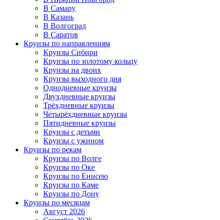
В Самару
В Казань
В Волгоград
В Саратов
Круизы по направлениям
Круизы Сибири
Круизы по золотому кольцу
Круизы на двоих
Круизы выходного дня
Однодневные круизы
Двухдневные круизы
Трёхдневные круизы
Четырёхдневные круизы
Пятидневные круизы
Круизы с детьми
Круизы с ужином
Круизы по рекам
Круизы по Волге
Круизы по Оке
Круизы по Енисею
Круизы по Каме
Круизы по Дону
Круизы по месяцам
Август 2026