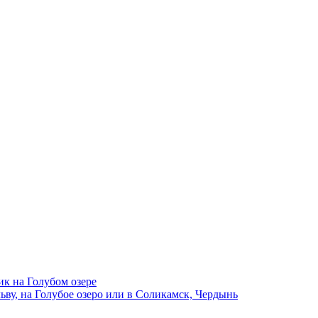
ик на Голубом озере
ву, на Голубое озеро или в Соликамск, Чердынь