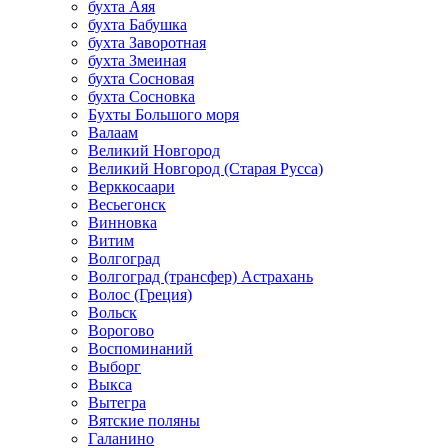
бухта Аяя
бухта Бабушка
бухта Заворотная
бухта Змеиная
бухта Сосновая
бухта Сосновка
Бухты Большого моря
Валаам
Великий Новгород
Великий Новгород (Старая Русса)
Верккосаари
Весьегонск
Винновка
Витим
Волгоград
Волгоград (трансфер) Астрахань
Волос (Греция)
Вольск
Ворогово
Воспоминаний
Выборг
Выкса
Вытегра
Вятские поляны
Галанино