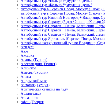
Автобусный тур «Кольцо Удмуртии», день 2
Автобусный тур «Кольцо Удмуртии», день 3
автобусный тур в Сергиев Посад, Москву (1 ночь), 
автобусный тур в Сергиев Посад, Москву (1 ночь), 
Автобусный тур Нижний Новгород + Владимир, Су
Автобусный тур Сарапул (3 дня / 2 ночи, «Кольцо 
Автобусный тур Саратов + Пенза, Белинский, Лермо
Автобусный тур Саратов + Пенза, Белинский, Лермо
Автобусный тур Саратов + Пенза, Белинский, Лермо
Автобусный тур Ярославль (Сергиев Посад, Москва 
Автобусный экскурсионный тур во Владимир, Сузд
Агидель
Азов
Аксарка
Аланья (Турция)
Александрия (Египет)
Алинское
Амасра (Турция)
Анапа
Андомский мыс
Анталия (Турция)
Арктическая станция на льду
Архангельск
Атаманово
Афон (Греция)