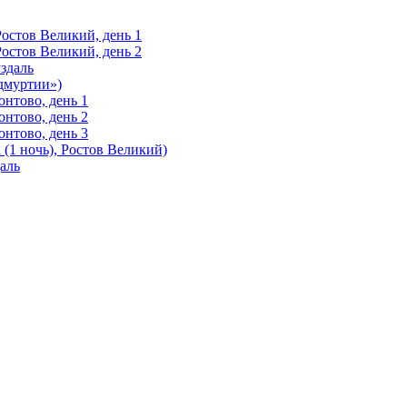
Ростов Великий, день 1
Ростов Великий, день 2
здаль
Удмуртии»)
нтово, день 1
нтово, день 2
нтово, день 3
(1 ночь), Ростов Великий)
аль