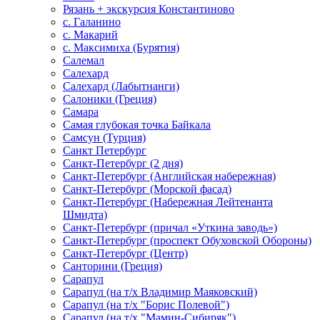
Рязань + экскурсия Константиново
с. Галанино
с. Макарий
с. Максимиха (Бурятия)
Салемал
Салехард
Салехард (Лабытнанги)
Салоники (Греция)
Самара
Самая глубокая точка Байкала
Самсун (Турция)
Санкт Петербург
Санкт-Петербург (2 дня)
Санкт-Петербург (Английская набережная)
Санкт-Петербург (Морской фасад)
Санкт-Петербург (Набережная Лейтенанта
Шмидта)
Санкт-Петербург (причал «Уткина заводь»)
Санкт-Петербург (проспект Обуховской Обороны)
Санкт-Петербург (Центр)
Санторини (Греция)
Сарапул
Сарапул (на т/х Владимир Маяковский)
Сарапул (на т/х "Борис Полевой")
Сарапул (на т/х "Мамин-Сибиряк")