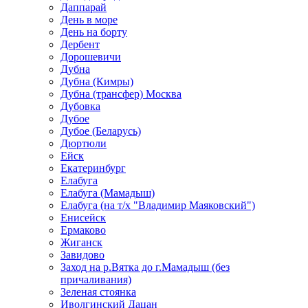
Даппарай
День в море
День на борту
Дербент
Дорошевичи
Дубна
Дубна (Кимры)
Дубна (трансфер) Москва
Дубовка
Дубое
Дубое (Беларусь)
Дюртюли
Ейск
Екатеринбург
Елабуга
Елабуга (Мамадыш)
Елабуга (на т/х "Владимир Маяковский")
Енисейск
Ермаково
Жиганск
Завидово
Заход на р.Вятка до г.Мамадыш (без
причаливания)
Зеленая стоянка
Иволгинский Дацан