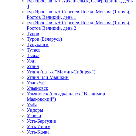
тур Ярославль + Архангельск, Северодвинск, день
4
тур Ярославль + Сергиев Посад, Москва (1 ночь),
Ростов Великий, день 1
тур Ярославль + Сергиев Посад, Москва (1 ночь),
Ростов Великий, день 2
Туров
Туров (Беларусь)
Туруханск
Тутаев
Тыяха
Уват
Углич
Углич (на т/х "Мамин-Сибиряк")
Углич или Мышкин
Улан-Удэ
Ульяновск
Ульяновск (посадка на т/х "Владимир
Маяковский")
Умба
Ундоры
Усовка
Усть-Баргузин
Усть-Ишим
Усть-Качка