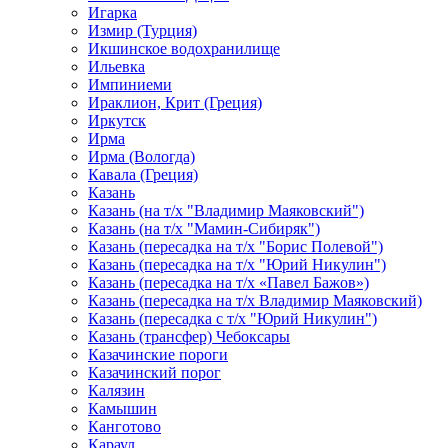
Игарка
Измир (Турция)
Икшинское водохранилище
Ильевка
Импиниеми
Ираклион, Крит (Греция)
Иркутск
Ирма
Ирма (Вологда)
Кавала (Греция)
Казань
Казань (на т/х "Владимир Маяковский")
Казань (на т/х "Мамин-Сибиряк")
Казань (пересадка на т/х "Борис Полевой")
Казань (пересадка на т/х "Юрий Никулин")
Казань (пересадка на т/х «Павел Бажов»)
Казань (пересадка на т/х Владимир Маяковский)
Казань (пересадка с т/х "Юрий Никулин")
Казань (трансфер) Чебоксары
Казачинские пороги
Казачинский порог
Калязин
Камышин
Канготово
Караул