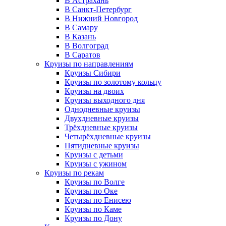
В Астрахань
В Санкт-Петербург
В Нижний Новгород
В Самару
В Казань
В Волгоград
В Саратов
Круизы по направлениям
Круизы Сибири
Круизы по золотому кольцу
Круизы на двоих
Круизы выходного дня
Однодневные круизы
Двухдневные круизы
Трёхдневные круизы
Четырёхдневные круизы
Пятидневные круизы
Круизы с детьми
Круизы с ужином
Круизы по рекам
Круизы по Волге
Круизы по Оке
Круизы по Енисею
Круизы по Каме
Круизы по Дону