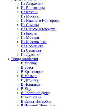
Из Астрахани
Из Волгограда
Из Казани
Из Москвы
Из Нижнего Новгорода
Из Самары
Из Санкт-Петербурга
Из Бреста
Из Мозыря
Из Красноярска
Из Норильска
Из Саратова
Из Дудинки
Город прибытия
В Москву
В Брест
В Красноярск
В Мозырь
В Дудинку
В Норильск
В Уфу
В Ростов-на-Дону
В Астрахань
В Санкт-Петербург
В Нижний Новгород