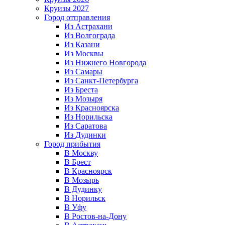
Круизы 2027
Город отправления
Из Астрахани
Из Волгограда
Из Казани
Из Москвы
Из Нижнего Новгорода
Из Самары
Из Санкт-Петербурга
Из Бреста
Из Мозыря
Из Красноярска
Из Норильска
Из Саратова
Из Дудинки
Город прибытия
В Москву
В Брест
В Красноярск
В Мозырь
В Дудинку
В Норильск
В Уфу
В Ростов-на-Дону