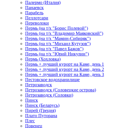
Палермо (Италия)
Панаевск
Парабель
Пеллотсари
Переволоки
Пермь (на т/х "Борис Полевой")
Пермь (на т/х "Владимир Маяковский")
Пермь (на т/х "Мамин-Сибиряк")
Пермь (на т/х "Михаил Кутузов")
Пермь (на т/х "Павел Бажов")
Пермь (на т/х "Юрий Никулин")
Пермь (Хохловка)
Пермь + лучший курорт на Каме, день 1
Пермь + лучший курорт на Каме, день 2
Пермь + лучший курорт на Каме, день 3
Пестовское водохранилище
Петрозаводск
Петрозаводск (Соловецкие острова)
Петрозаводск (Соловки)
Пинск
Пинск (Беларусь)
Пирей (Греция)
Плато Путорана
Плес
Повенец