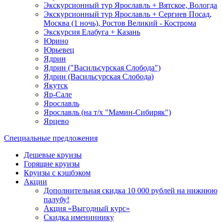
Экскурсионный тур Ярославль + Вятское, Вологда
Экскурсионный тур Ярославль + Сергиев Посад,
Москва (1 ночь), Ростов Великий - Кострома
Экскурсия Елабуга + Казань
Юрино
Юрьевец
Ядрин
Ядрин ("Васильсурская Слобода")
Ядрин (Васильсурская Слобода)
Якутск
Яр-Сале
Ярославль
Ярославль (на т/х "Мамин-Сибиряк")
Ярцево
Специальные предложения
Дешевые круизы
Горящие круизы
Круизы с кэшбэком
Акции
Дополнительная скидка 10 000 рублей на нижнюю
палубу!
Акция «Выгодный курс»
Скидка имениннику