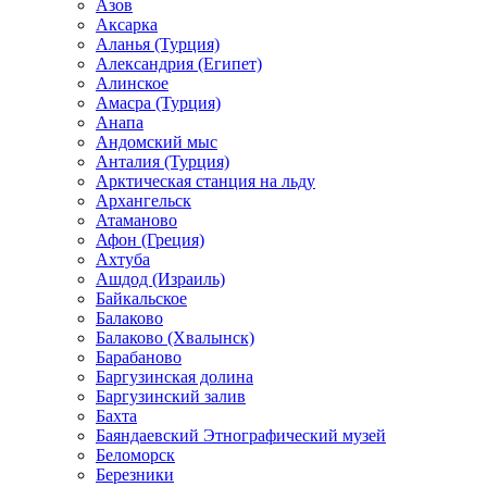
Азов
Аксарка
Аланья (Турция)
Александрия (Египет)
Алинское
Амасра (Турция)
Анапа
Андомский мыс
Анталия (Турция)
Арктическая станция на льду
Архангельск
Атаманово
Афон (Греция)
Ахтуба
Ашдод (Израиль)
Байкальское
Балаково
Балаково (Хвалынск)
Барабаново
Баргузинская долина
Баргузинский залив
Бахта
Баяндаевский Этнографический музей
Беломорск
Березники