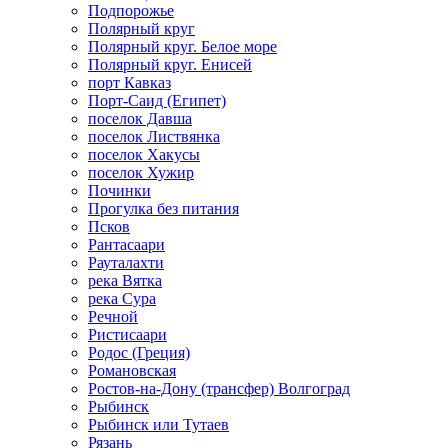
Подпорожье
Полярный круг
Полярный круг. Белое море
Полярный круг. Енисей
порт Кавказ
Порт-Саид (Египет)
поселок Давша
поселок Листвянка
поселок Хакусы
поселок Хужир
Починки
Прогулка без питания
Псков
Рантасаари
Рауталахти
река Вятка
река Сура
Речной
Ристисаари
Родос (Греция)
Романовская
Ростов-на-Дону (трансфер) Волгоград
Рыбинск
Рыбинск или Тутаев
Рязань