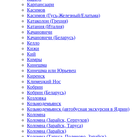
Карпансаари
Касимов
Касимов (Гусь-Железный/Елатьма)
Катаколон (Греция)
Катания (Италия)
Качановичи
Качановичи (Беларусь)
Келло
Кижи
Кий
Кимры
Кинешма
Кинешма или Юрьевец
Киренск
Климецкий Нос
Кобрин
Кобрин (Беларусь)
Козловка
Козьмодемьянск
Козьмодемьянск (автобусная экскурсия в Ядрин)
Коломна
Коломна (Зарайск, Серпухов)
Коломна (Зарайск, Таруса)
Коломна (Зарайск)
Коломна (Таруса, Поленово, Зарайск)