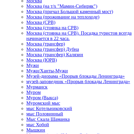
Москва
Москва (на т/х "Мамин-Сибиряк")
Москва (причал Большой каменный мост)
Москва (проживание на теплоходе)
Москва (СРВ)
Москва (стоянка на СРВ)
Москва (стоянка на СРВ). Посадка туристов всегда
начинается в 22 часа.
Москва (трансфер)
Москва (трансфер) Дубна
Москва (трансфер) Калязин
Москва (ЮРВ)
Мужи
Мужи/Ханты-Мужи
Музей-диорама «Прорыв блокады Ленинграда»
музей-заповедник «Прорыв блокады Ленинграда»
Мурманск
Муром
Муром (Выкса)
Муромский мыс
мыс Котельниковский
мыс Половинный
Мыс Скала Шаманка
мыс Хобой
Мышкин