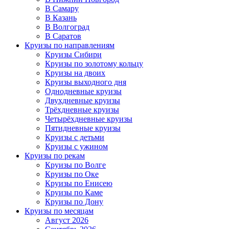
В Самару
В Казань
В Волгоград
В Саратов
Круизы по направлениям
Круизы Сибири
Круизы по золотому кольцу
Круизы на двоих
Круизы выходного дня
Однодневные круизы
Двухдневные круизы
Трёхдневные круизы
Четырёхдневные круизы
Пятидневные круизы
Круизы с детьми
Круизы с ужином
Круизы по рекам
Круизы по Волге
Круизы по Оке
Круизы по Енисею
Круизы по Каме
Круизы по Дону
Круизы по месяцам
Август 2026