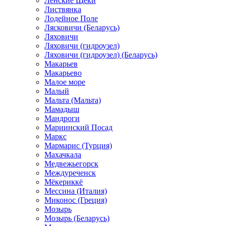
Ленские Щеки
Листвянка
Лодейное Поле
Лясковичи (Беларусь)
Ляховичи
Ляховичи (гидроузел)
Ляховичи (гидроузел) (Беларусь)
Макарьев
Макарьево
Малое море
Малый
Мальта (Мальта)
Мамадыш
Мандроги
Мариинский Посад
Маркс
Мармарис (Турция)
Махачкала
Медвежьегорск
Междуреченск
Мёкериккё
Мессина (Италия)
Миконос (Греция)
Мозырь
Мозырь (Беларусь)