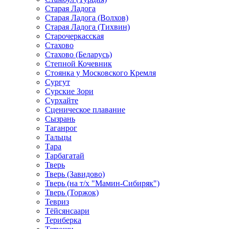
Старая Ладога
Старая Ладога (Волхов)
Старая Ладога (Тихвин)
Старочеркасская
Стахово
Стахово (Беларусь)
Степной Кочевник
Стоянка у Московского Кремля
Сургут
Сурские Зори
Сурхайте
Сценическое плавание
Сызрань
Таганрог
Тальцы
Тара
Тарбагатай
Тверь
Тверь (Завидово)
Тверь (на т/х "Мамин-Сибиряк")
Тверь (Торжок)
Тевриз
Тёйсянсаари
Териберка