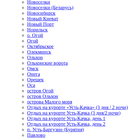
Новоселки
Новоселки (Беларусь)
Новосибирск
Новый Киеват
Новый Порт
Норильск
о. Огой
Огой
Октябрьское
Олекминск
Ольхон
Ольхонские ворота
Омск
Онега
Орешек
Оса
остров Огой
остров Ольхон
острова Малого моря
Отдых на курорте «Усть-Качка» (3 дня / 2 ночи)
Отдых на курорте Усть-Качка (3 дня/2 ночи)
Отдых на курорте Усть-Качка, день 1
Отдых на курорте Усть-Качка, день 2
п. Усть-Баргузин (Бурятия)
Павлово