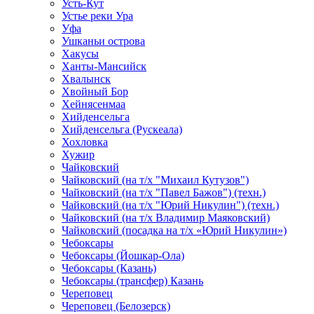
Усть-Кут
Устье реки Ура
Уфа
Ушканьи острова
Хакусы
Ханты-Мансийск
Хвалынск
Хвойный Бор
Хейнясенмаа
Хийденсельга
Хийденсельга (Рускеала)
Хохловка
Хужир
Чайковский
Чайковский (на т/х "Михаил Кутузов")
Чайковский (на т/х "Павел Бажов") (техн.)
Чайковский (на т/х "Юрий Никулин") (техн.)
Чайковский (на т/х Владимир Маяковский)
Чайковский (посадка на т/х «Юрий Никулин»)
Чебоксары
Чебоксары (Йошкар-Ола)
Чебоксары (Казань)
Чебоксары (трансфер) Казань
Череповец
Череповец (Белозерск)