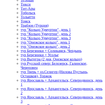
Тетюши
Тикси
Тит-Ары
Тобольск
Тольятти
Томск
Трабзон (Турция)
тур "Кольцо Удмуртии", день 1
тур "Кольцо Удмуртии", день 2
тур "Кольцо Удмуртии", день 3
тур "Онежское кольцо", день 1
тур "Онежское кольцо", день 2
тур Березники + Соликамск, Чердынь
тур Березники + Усолье
тур Вытегра (2 дня, Онежское кольцо)
тур Русский север: Белозерск, Галинское,
Череповец
тур Тверь + оз.Селигер (Нилова Пустынь,
Осташков), Торжок
тур Ярославль + Архангельск, Северодвинск, день
1
тур Ярославль + Архангельск, Северодвинск, день
2
тур Ярославль + Архангельск, Северодвинск, день
3