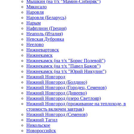
Мышкин (на т/х "Мамин-Сибиряк")
Мякисало
Наровля
Наровля (Беларусь)
Нарым
Нафплион (Греция)
Неаполь (Италия)
Невская Дубровка
Неелово
Нижневартовск
Нижнекамск
Нижнекамск (на т/х "Борис Полевой")
Нижнекамск (на т/х "Павел Бажов")
Нижнекамск (на т/х "Юрий Никулин")
Нижний Новгород
Нижний Новгород (Болдино)
Нижний Новгород (Городец, Семенов)
Нижний Новгород (Дивеево)
Нижний Новгород (озеро Светлояр)
Нижний Новгород (проживание на теплоходе, в
стоимость включен завтрак)
Нижний Новгород (Семенов)
Нижний Тагил
Никольское
Новороссийск