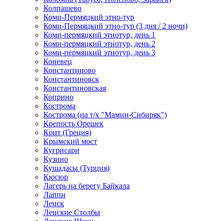
Колпашево
Коми-Пермяцкий этно-тур
Коми-Пермяцкий этно-тур (3 дня / 2 ночи)
Коми-пермяцкий этнотур, день 1
Коми-пермяцкий этнотур, день 2
Коми-пермяцкий этнотур, день 3
Коневец
Константиново
Константиновск
Константиновская
Коприно
Кострома
Кострома (на т/х "Мамин-Сибиряк")
Крепость Орешек
Крит (Греция)
Крымский мост
Кугрисари
Кузино
Кушадасы (Турция)
Кюсюр
Лагерь на берегу Байкала
Лаппи
Ленск
Ленские Столбы