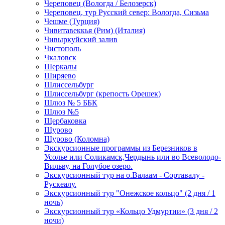
Череповец (Вологда / Белозерск)
Череповец, тур Русский север: Вологда, Сизьма
Чешме (Турция)
Чивитавеккья (Рим) (Италия)
Чивыркуйский залив
Чистополь
Чкаловск
Шеркалы
Ширяево
Шлиссельбург
Шлиссельбург (крепость Орешек)
Шлюз № 5 ББК
Шлюз №5
Щербаковка
Щурово
Щурово (Коломна)
Экскурсионные программы из Березников в
Усолье или Соликамск,Чердынь или во Всеволодо-
Вильву, на Голубое озеро.
Экскурсионный тур на о.Валаам - Сортавалу -
Рускеалу.
Экскурсионный тур "Онежское кольцо" (2 дня / 1
ночь)
Экскурсионный тур «Кольцо Удмуртии» (3 дня / 2
ночи)