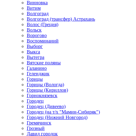
Винновка
Витим
Волгоград
Волгоград (трансфер) Астрахань
Волос (Греция)
Вольск
Ворогово
Воспоминаний
Выборг
Выкса
Вытегра
Вятские поляны
Галанино
Геленджик
Горицы
Горицы (Вологда)
Горицы (Кириллов)
Горнокнязевск
Городец
Городец (Дивеево)
Городец (на т/х "Мамин-Сибиряк")
Городец (Нижний Новгород)
Гремячинск
Грозный
Давид городок