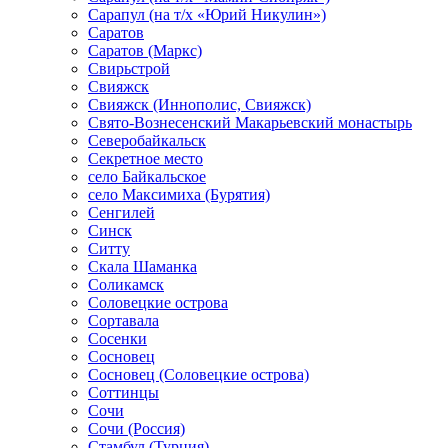
Сарапул (на т/х «Юрий Никулин»)
Саратов
Саратов (Маркс)
Свирьстрой
Свияжск
Свияжск (Иннополис, Свияжск)
Свято-Вознесенский Макарьевский монастырь
Северобайкальск
Секретное место
село Байкальское
село Максимиха (Бурятия)
Сенгилей
Синск
Ситту
Скала Шаманка
Соликамск
Соловецкие острова
Сортавала
Сосенки
Сосновец
Сосновец (Соловецкие острова)
Соттинцы
Сочи
Сочи (Россия)
Стамбул (Турция)