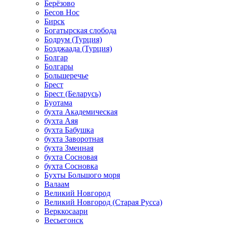
Берёзово
Бесов Нос
Бирск
Богатырская слобода
Бодрум (Турция)
Бозджаада (Турция)
Болгар
Болгары
Большеречье
Брест
Брест (Беларусь)
Буотама
бухта Академическая
бухта Аяя
бухта Бабушка
бухта Заворотная
бухта Змеиная
бухта Сосновая
бухта Сосновка
Бухты Большого моря
Валаам
Великий Новгород
Великий Новгород (Старая Русса)
Верккосаари
Весьегонск