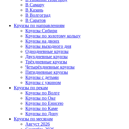
В Самару
В Казань
В Волгоград
В Саратов
Круизы по направлениям
Круизы Сибири
Круизы по золотому кольцу
Круизы на двоих
Круизы выходного дня
Однодневные круизы
Двухдневные круизы
Трёхдневные круизы
Четырёхдневные круизы
Пятидневные круизы
Круизы с детьми
Круизы с ужином
Круизы по рекам
Круизы по Волге
Круизы по Оке
Круизы по Енисею
Круизы по Каме
Круизы по Дону
Круизы по месяцам
Август 2026