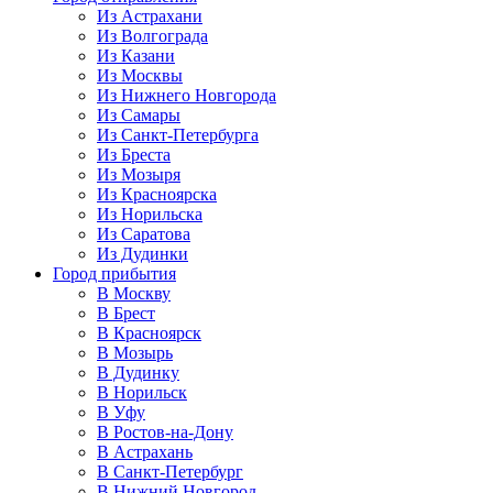
Из Астрахани
Из Волгограда
Из Казани
Из Москвы
Из Нижнего Новгорода
Из Самары
Из Санкт-Петербурга
Из Бреста
Из Мозыря
Из Красноярска
Из Норильска
Из Саратова
Из Дудинки
Город прибытия
В Москву
В Брест
В Красноярск
В Мозырь
В Дудинку
В Норильск
В Уфу
В Ростов-на-Дону
В Астрахань
В Санкт-Петербург
В Нижний Новгород