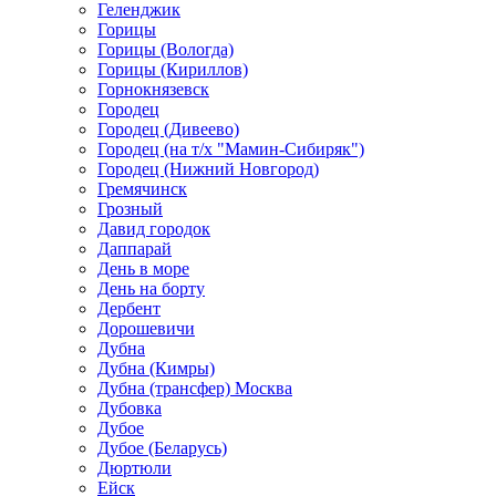
Геленджик
Горицы
Горицы (Вологда)
Горицы (Кириллов)
Горнокнязевск
Городец
Городец (Дивеево)
Городец (на т/х "Мамин-Сибиряк")
Городец (Нижний Новгород)
Гремячинск
Грозный
Давид городок
Даппарай
День в море
День на борту
Дербент
Дорошевичи
Дубна
Дубна (Кимры)
Дубна (трансфер) Москва
Дубовка
Дубое
Дубое (Беларусь)
Дюртюли
Ейск