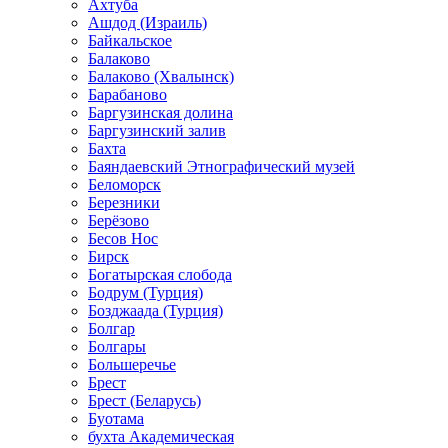
Ахтуба
Ашдод (Израиль)
Байкальское
Балаково
Балаково (Хвалынск)
Барабаново
Баргузинская долина
Баргузинский залив
Бахта
Баяндаевский Этнографический музей
Беломорск
Березники
Берёзово
Бесов Нос
Бирск
Богатырская слобода
Бодрум (Турция)
Бозджаада (Турция)
Болгар
Болгары
Большеречье
Брест
Брест (Беларусь)
Буотама
бухта Академическая