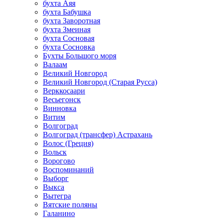
бухта Аяя
бухта Бабушка
бухта Заворотная
бухта Змеиная
бухта Сосновая
бухта Сосновка
Бухты Большого моря
Валаам
Великий Новгород
Великий Новгород (Старая Русса)
Верккосаари
Весьегонск
Винновка
Витим
Волгоград
Волгоград (трансфер) Астрахань
Волос (Греция)
Вольск
Ворогово
Воспоминаний
Выборг
Выкса
Вытегра
Вятские поляны
Галанино