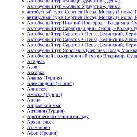
Автобусный тур «Кольцо Удмуртии», день 2
Автобусный тур «Кольцо Удмуртии», день 3
автобусный тур в Сергиев Посад, Москву (1 ночь), 
автобусный тур в Сергиев Посад, Москву (1 ночь), 
Автобусный тур Нижний Новгород + Владимир, Су
Автобусный тур Сарапул (3 дня / 2 ночи, «Кольцо 
Автобусный тур Саратов + Пенза, Белинский, Лермо
Автобусный тур Саратов + Пенза, Белинский, Лермо
Автобусный тур Саратов + Пенза, Белинский, Лермо
Автобусный тур Ярославль (Сергиев Посад, Москва 
Автобусный экскурсионный тур во Владимир, Сузд
Агидель
Азов
Аксарка
Аланья (Турция)
Александрия (Египет)
Алинское
Амасра (Турция)
Анапа
Андомский мыс
Анталия (Турция)
Арктическая станция на льду
Архангельск
Атаманово
Афон (Греция)