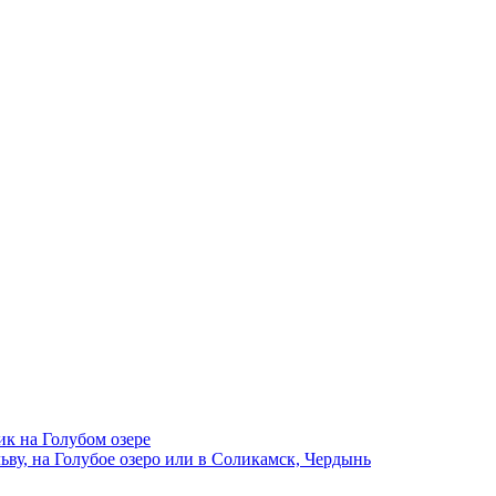
ик на Голубом озере
ву, на Голубое озеро или в Соликамск, Чердынь