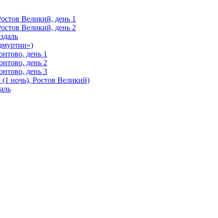
Ростов Великий, день 1
Ростов Великий, день 2
здаль
Удмуртии»)
нтово, день 1
нтово, день 2
нтово, день 3
(1 ночь), Ростов Великий)
аль