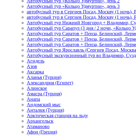
Автобусный тур «Кольцо Удмуртии», день 2
Автобусный тур «Кольцо Удмуртии», день 3
автобусный тур в Сергиев Посад, Москву (1 ночь), 
автобусный тур в Сергиев Посад, Москву (1 ночь), 
Автобусный тур Нижний Новгород + Владимир, Су
Автобусный тур Сарапул (3 дня / 2 ночи, «Кольцо 
Автобусный тур Саратов + Пенза, Белинский, Лермо
Автобусный тур Саратов + Пенза, Белинский, Лермо
Автобусный тур Саратов + Пенза, Белинский, Лермо
Автобусный тур Ярославль (Сергиев Посад, Москва 
Автобусный экскурсионный тур во Владимир, Сузд
Агидель
Азов
Аксарка
Аланья (Турция)
Александрия (Египет)
Алинское
Амасра (Турция)
Анапа
Андомский мыс
Анталия (Турция)
Арктическая станция на льду
Архангельск
Атаманово
Афон (Греция)