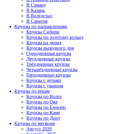
В Самару
В Казань
В Волгоград
В Саратов
Круизы по направлениям
Круизы Сибири
Круизы по золотому кольцу
Круизы на двоих
Круизы выходного дня
Однодневные круизы
Двухдневные круизы
Трёхдневные круизы
Четырёхдневные круизы
Пятидневные круизы
Круизы с детьми
Круизы с ужином
Круизы по рекам
Круизы по Волге
Круизы по Оке
Круизы по Енисею
Круизы по Каме
Круизы по Дону
Круизы по месяцам
Август 2026