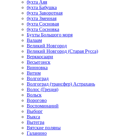
бухта Аяя
бухта Бабушка
бухта Заворотная
бухта Змеиная
бухта Сосновая
бухта Сосновка
Бухты Большого моря
Валаам
Великий Новгород
Великий Новгород (Старая Русса)
Верккосаари
Весьегонск
Винновка
Витим
Волгоград
Волгоград (трансфер) Астрахань
Волос (Греция)
Вольск
Ворогово
Воспоминаний
Выборг
Выкса
Вытегра
Вятские поляны
Галанино