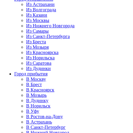
Из Астрахани
Из Волгограда
Из Казани
Из Москвы
Из Нижнего Новгорода
Из Самары
Из Санкт-Петербурга
Из Бреста
Из Мозыря
Из Красноярска
Из Норильска
Из Саратова
Из Дудинки
Город прибытия
В Москву
В Брест
В Красноярск
В Мозырь
В Дудинку
В Норильск
В Уфу
В Ростов-на-Дону
В Астрахань
В Санкт-Петербург
В Нижний Новгород