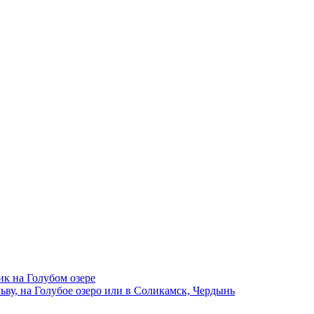
ик на Голубом озере
ву, на Голубое озеро или в Соликамск, Чердынь