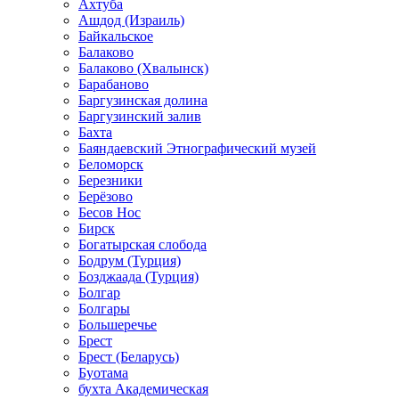
Ахтуба
Ашдод (Израиль)
Байкальское
Балаково
Балаково (Хвалынск)
Барабаново
Баргузинская долина
Баргузинский залив
Бахта
Баяндаевский Этнографический музей
Беломорск
Березники
Берёзово
Бесов Нос
Бирск
Богатырская слобода
Бодрум (Турция)
Бозджаада (Турция)
Болгар
Болгары
Большеречье
Брест
Брест (Беларусь)
Буотама
бухта Академическая