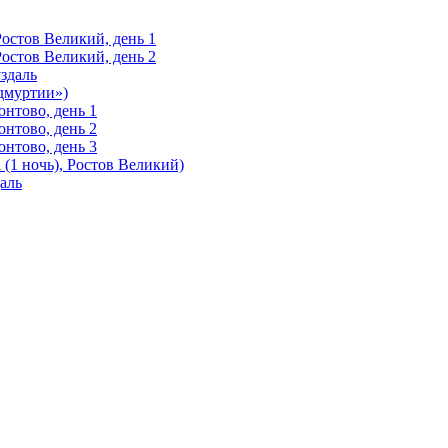
Ростов Великий, день 1
Ростов Великий, день 2
здаль
Удмуртии»)
нтово, день 1
нтово, день 2
нтово, день 3
(1 ночь), Ростов Великий)
аль