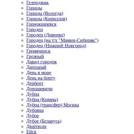
Геленджик
Горицы
Горицы (Вологда)
Горицы (Кириллов)
Горнокнязевск
Городец
Городец (Дивеево)
Городец (на т/х "Мамин-Сибиряк")
Городец (Нижний Новгород)
Гремячинск
Грозный
Давид городок
Даппарай
День в море
День на борту
Дербент
Дорошевичи
Дубна
Дубна (Кимры)
Дубна (трансфер) Москва
Дубовка
Дубое
Дубое (Беларусь)
Дюртюли
Ейск