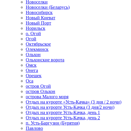
Новоселки
Новоселки (Беларусь)
Новосибирск
Новый Киеват
Новый Порт
Норильск
о. Огой
Огой
Октябрьское
Олекминск
Ольхон
Ольхонские ворота
Омск
Онега
Орешек
Оса
остров Огой
остров Ольхон
острова Малого моря
Отдых на курорте «Усть-Качка» (3 дня / 2 ночи)
Отдых на курорте Усть-Качка (3 дня/2 ночи)
Отдых на курорте Усть-Качка, день 1
Отдых на курорте Усть-Качка, день 2
п. Усть-Баргузин (Бурятия)
Павлово