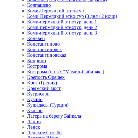
Колпашево
Коми-Пермяцкий этно-тур
Коми-Пермяцкий этно-тур (3 дня / 2 ночи)
Коми-пермяцкий этнотур, день 1
Коми-пермяцкий этнотур, день 2
Коми-пермяцкий этнотур, день 3
Коневец
Константиново
Константиновск
Константиновская
Коприно
Кострома
Кострома (на т/х "Мамин-Сибиряк")
Крепость Орешек
Крит (Греция)
Крымский мост
Кугрисари
Кузино
Кушадасы (Турция)
Кюсюр
Лагерь на берегу Байкала
Лаппи
Ленск
Ленские Столбы