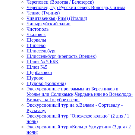
Череповец (Вологда / Белозерск)
Череповец, тур Русский север: Вологда, Сизьма
Чешме (Турция)
Чивитавеккья (Рим) (Италия)
Чивыркуйский залив
Чистополь
Чкаловск
Шеркалы
Ширяево
Шлиссельбург
Шлиссельбург (крепость Орешек)
Шлюз № 5 ББК
Шлюз №5
Щербаковка
Щурово
Щурово (Коломна)
Экскурсионные программы из Березников в
Усолье или Соликамск,Чердынь или во Всеволодо-
Вильву, на Голубое озеро.
Экскурсионный тур на о.Валаам - Сортавалу -
Рускеалу.
Экскурсионный тур "Онежское кольцо" (2 дня / 1
ночь)
Экскурсионный тур «Кольцо Удмуртии» (3 дня / 2
ночи)