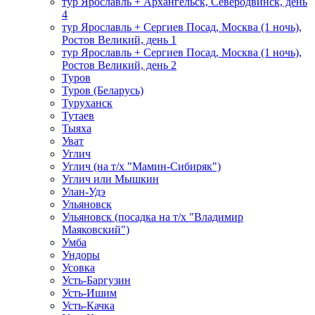
тур Ярославль + Архангельск, Северодвинск, день
4
тур Ярославль + Сергиев Посад, Москва (1 ночь),
Ростов Великий, день 1
тур Ярославль + Сергиев Посад, Москва (1 ночь),
Ростов Великий, день 2
Туров
Туров (Беларусь)
Туруханск
Тутаев
Тыяха
Уват
Углич
Углич (на т/х "Мамин-Сибиряк")
Углич или Мышкин
Улан-Удэ
Ульяновск
Ульяновск (посадка на т/х "Владимир
Маяковский")
Умба
Ундоры
Усовка
Усть-Баргузин
Усть-Ишим
Усть-Качка