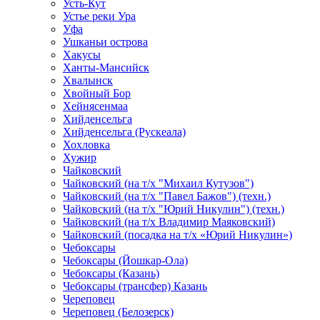
Усть-Кут
Устье реки Ура
Уфа
Ушканьи острова
Хакусы
Ханты-Мансийск
Хвалынск
Хвойный Бор
Хейнясенмаа
Хийденсельга
Хийденсельга (Рускеала)
Хохловка
Хужир
Чайковский
Чайковский (на т/х "Михаил Кутузов")
Чайковский (на т/х "Павел Бажов") (техн.)
Чайковский (на т/х "Юрий Никулин") (техн.)
Чайковский (на т/х Владимир Маяковский)
Чайковский (посадка на т/х «Юрий Никулин»)
Чебоксары
Чебоксары (Йошкар-Ола)
Чебоксары (Казань)
Чебоксары (трансфер) Казань
Череповец
Череповец (Белозерск)