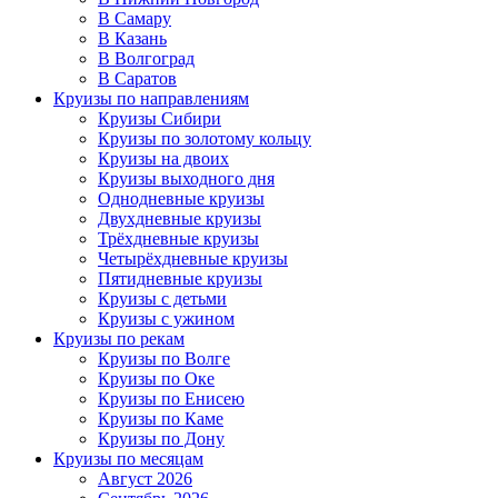
В Самару
В Казань
В Волгоград
В Саратов
Круизы по направлениям
Круизы Сибири
Круизы по золотому кольцу
Круизы на двоих
Круизы выходного дня
Однодневные круизы
Двухдневные круизы
Трёхдневные круизы
Четырёхдневные круизы
Пятидневные круизы
Круизы с детьми
Круизы с ужином
Круизы по рекам
Круизы по Волге
Круизы по Оке
Круизы по Енисею
Круизы по Каме
Круизы по Дону
Круизы по месяцам
Август 2026