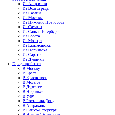
Из Астрахани
Из Волгограда
Из Казани
Из Москвы
Из Нижнего Новгорода
Из Самары
Из Санкт-Петербурга
Из Бреста
Из Мозыря
Из Красноярска
Из Норильска
Из Саратова
Из Дудинки
Город прибытия
В Москву
В Брест
В Красноярск
В Мозырь
В Дудинку
В Норильск
В Уфу
В Ростов-на-Дону
В Астрахань
В Санкт-Петербург
В Нижний Новгород