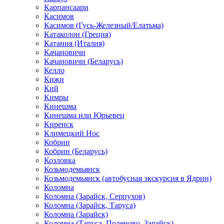
Карпансаари
Касимов
Касимов (Гусь-Железный/Елатьма)
Катаколон (Греция)
Катания (Италия)
Качановичи
Качановичи (Беларусь)
Келло
Кижи
Кий
Кимры
Кинешма
Кинешма или Юрьевец
Киренск
Климецкий Нос
Кобрин
Кобрин (Беларусь)
Козловка
Козьмодемьянск
Козьмодемьянск (автобусная экскурсия в Ядрин)
Коломна
Коломна (Зарайск, Серпухов)
Коломна (Зарайск, Таруса)
Коломна (Зарайск)
Коломна (Таруса, Поленово, Зарайск)