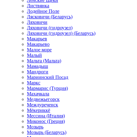
Ленские Щеки
Листвянка
Лодейное Поле
Лясковичи (Беларусь)
Ляховичи
Ляховичи (гидроузел)
Ляховичи (гидроузел) (Беларусь)
Макарьев
Макарьево
Малое море
Малый
Мальта (Мальта)
Мамадыш
Мандроги
Мариинский Посад
Маркс
Мармарис (Турция)
Махачкала
Медвежьегорск
Междуреченск
Мёкериккё
Мессина (Италия)
Миконос (Греция)
Мозырь
Мозырь (Беларусь)