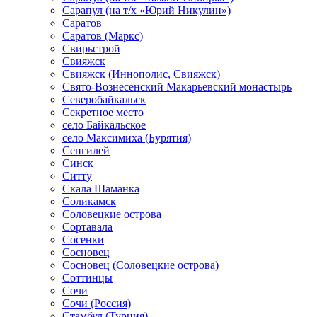
Сарапул (на т/х «Юрий Никулин»)
Саратов
Саратов (Маркс)
Свирьстрой
Свияжск
Свияжск (Иннополис, Свияжск)
Свято-Вознесенский Макарьевский монастырь
Северобайкальск
Секретное место
село Байкальское
село Максимиха (Бурятия)
Сенгилей
Синск
Ситту
Скала Шаманка
Соликамск
Соловецкие острова
Сортавала
Сосенки
Сосновец
Сосновец (Соловецкие острова)
Соттинцы
Сочи
Сочи (Россия)
Стамбул (Турция)