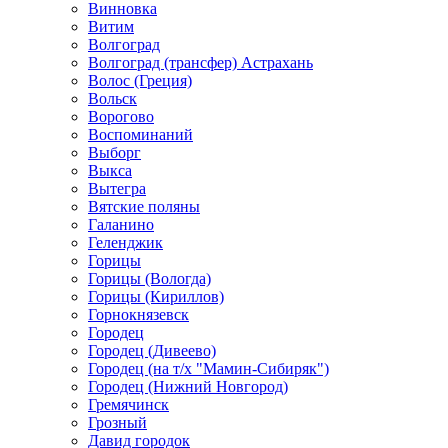
Винновка
Витим
Волгоград
Волгоград (трансфер) Астрахань
Волос (Греция)
Вольск
Ворогово
Воспоминаний
Выборг
Выкса
Вытегра
Вятские поляны
Галанино
Геленджик
Горицы
Горицы (Вологда)
Горицы (Кириллов)
Горнокнязевск
Городец
Городец (Дивеево)
Городец (на т/х "Мамин-Сибиряк")
Городец (Нижний Новгород)
Гремячинск
Грозный
Давид городок