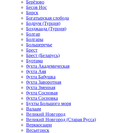
Берёзово
Бесов Нос
Бирск
Богатырская слобода
Бодрум (Турция)
Бозджаада (Турция)
Болгар
Болгары
Большеречье
Брест
Брест (Беларусь)
Буотама
бухта Академическая
бухта Аяя
бухта Бабушка
бухта Заворотная
бухта Змеиная
бухта Сосновая
бухта Сосновка
Бухты Большого моря
Валаам
Великий Новгород
Великий Новгород (Старая Русса)
Верккосаари
Весьегонск