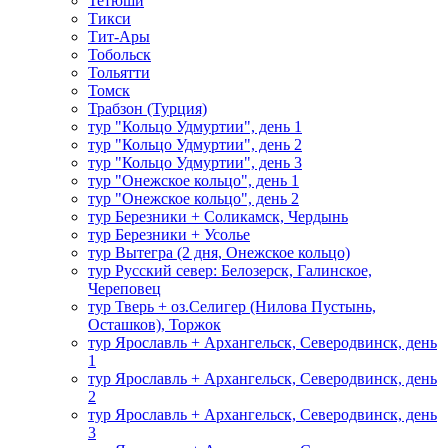
Тетюши
Тикси
Тит-Ары
Тобольск
Тольятти
Томск
Трабзон (Турция)
тур "Кольцо Удмуртии", день 1
тур "Кольцо Удмуртии", день 2
тур "Кольцо Удмуртии", день 3
тур "Онежское кольцо", день 1
тур "Онежское кольцо", день 2
тур Березники + Соликамск, Чердынь
тур Березники + Усолье
тур Вытегра (2 дня, Онежское кольцо)
тур Русский север: Белозерск, Галинское,
Череповец
тур Тверь + оз.Селигер (Нилова Пустынь,
Осташков), Торжок
тур Ярославль + Архангельск, Северодвинск, день
1
тур Ярославль + Архангельск, Северодвинск, день
2
тур Ярославль + Архангельск, Северодвинск, день
3