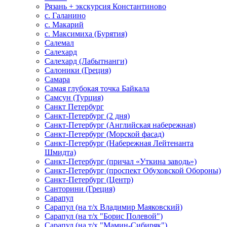
Рязань + экскурсия Константиново
с. Галанино
с. Макарий
с. Максимиха (Бурятия)
Салемал
Салехард
Салехард (Лабытнанги)
Салоники (Греция)
Самара
Самая глубокая точка Байкала
Самсун (Турция)
Санкт Петербург
Санкт-Петербург (2 дня)
Санкт-Петербург (Английская набережная)
Санкт-Петербург (Морской фасад)
Санкт-Петербург (Набережная Лейтенанта
Шмидта)
Санкт-Петербург (причал «Уткина заводь»)
Санкт-Петербург (проспект Обуховской Обороны)
Санкт-Петербург (Центр)
Санторини (Греция)
Сарапул
Сарапул (на т/х Владимир Маяковский)
Сарапул (на т/х "Борис Полевой")
Сарапул (на т/х "Мамин-Сибиряк")