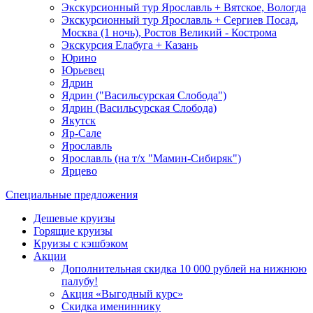
Экскурсионный тур Ярославль + Вятское, Вологда
Экскурсионный тур Ярославль + Сергиев Посад,
Москва (1 ночь), Ростов Великий - Кострома
Экскурсия Елабуга + Казань
Юрино
Юрьевец
Ядрин
Ядрин ("Васильсурская Слобода")
Ядрин (Васильсурская Слобода)
Якутск
Яр-Сале
Ярославль
Ярославль (на т/х "Мамин-Сибиряк")
Ярцево
Специальные предложения
Дешевые круизы
Горящие круизы
Круизы с кэшбэком
Акции
Дополнительная скидка 10 000 рублей на нижнюю
палубу!
Акция «Выгодный курс»
Скидка имениннику