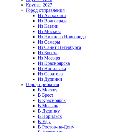
Круизы 2027
Город отправления
Из Астрахани
Из Волгограда
Из Казани
Из Москвы
Из Нижнего Новгорода
Из Самары
Из Санкт-Петербурга
Из Бреста
Из Мозыря
Из Красноярска
Из Норильска
Из Саратова
Из Дудинки
Город прибытия
В Москву
В Брест
В Красноярск
В Мозырь
В Дудинку
В Норильск
В Уфу
В Ростов-на-Дону