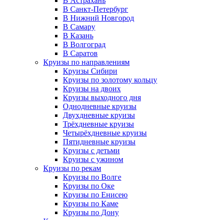
В Астрахань
В Санкт-Петербург
В Нижний Новгород
В Самару
В Казань
В Волгоград
В Саратов
Круизы по направлениям
Круизы Сибири
Круизы по золотому кольцу
Круизы на двоих
Круизы выходного дня
Однодневные круизы
Двухдневные круизы
Трёхдневные круизы
Четырёхдневные круизы
Пятидневные круизы
Круизы с детьми
Круизы с ужином
Круизы по рекам
Круизы по Волге
Круизы по Оке
Круизы по Енисею
Круизы по Каме
Круизы по Дону