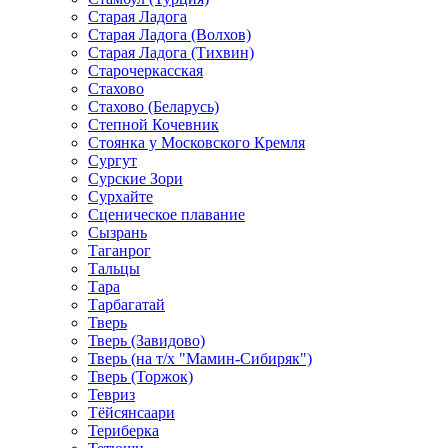
Старая Ладога
Старая Ладога (Волхов)
Старая Ладога (Тихвин)
Старочеркасская
Стахово
Стахово (Беларусь)
Степной Кочевник
Стоянка у Московского Кремля
Сургут
Сурские Зори
Сурхайте
Сценическое плавание
Сызрань
Таганрог
Тальцы
Тара
Тарбагатай
Тверь
Тверь (Завидово)
Тверь (на т/х "Мамин-Сибиряк")
Тверь (Торжок)
Тевриз
Тёйсянсаари
Териберка