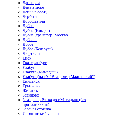
Даппарай
День в море
День на борту
Дербент
Дорошевичи
Дубна
Дубна (Кимры)
Дубна (трансфер) Москва
Дубовка
Дубое
Дубое (Беларусь)
Дюртюли
Ейск
Екатеринбург
Елабуга
Елабуга (Мамадыш)
Елабуга (на т/х "Владимир Маяковский")
Енисейск
Ермаково
Жиганск
Завидово
Заход на р.Вятка до г.Мамадыш (без
причаливания)
Зеленая стоянка
Иволгинский Дацан