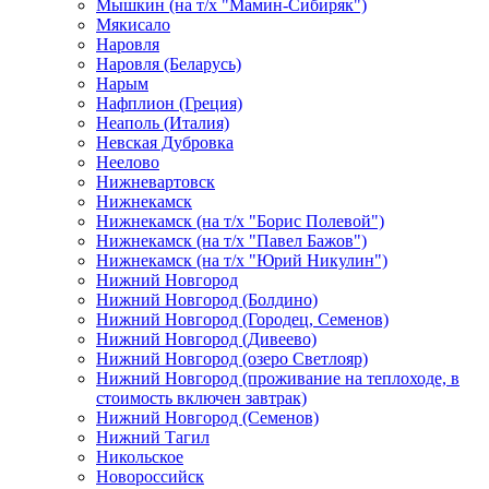
Мышкин (на т/х "Мамин-Сибиряк")
Мякисало
Наровля
Наровля (Беларусь)
Нарым
Нафплион (Греция)
Неаполь (Италия)
Невская Дубровка
Неелово
Нижневартовск
Нижнекамск
Нижнекамск (на т/х "Борис Полевой")
Нижнекамск (на т/х "Павел Бажов")
Нижнекамск (на т/х "Юрий Никулин")
Нижний Новгород
Нижний Новгород (Болдино)
Нижний Новгород (Городец, Семенов)
Нижний Новгород (Дивеево)
Нижний Новгород (озеро Светлояр)
Нижний Новгород (проживание на теплоходе, в
стоимость включен завтрак)
Нижний Новгород (Семенов)
Нижний Тагил
Никольское
Новороссийск