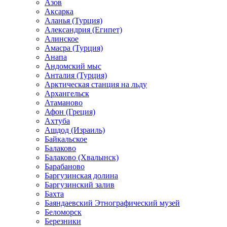
Азов
Аксарка
Аланья (Турция)
Александрия (Египет)
Алинское
Амасра (Турция)
Анапа
Андомский мыс
Анталия (Турция)
Арктическая станция на льду
Архангельск
Атаманово
Афон (Греция)
Ахтуба
Ашдод (Израиль)
Байкальское
Балаково
Балаково (Хвалынск)
Барабаново
Баргузинская долина
Баргузинский залив
Бахта
Баяндаевский Этнографический музей
Беломорск
Березники