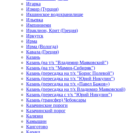
Игарка
Измир (Турция)
Икшинское водохранилище
Ильевка
Импиниеми
Ираклион, Крит (Греция)
Иркутск
Ирма
Ирма (Вологда)
Кавала (Греция)
Казань
Казань (на т/х "Владимир Маяковский")
Казань (на т/х "Мамин-Сибиряк")
Казань (пересадка на т/х "Борис Полевой")
Казань (пересадка на т/х "Юрий Никулин")
Казань (пересадка на т/х «Павел Бажов»)
Казань (пересадка на т/х Владимир Маяковский)
Казань (пересадка с т/х "Юрий Никулин")
Казань (трансфер) Чебоксары
Казачинские пороги
Казачинский порог
Калязин
Камышин
Канготово
Караул