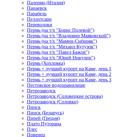
Палермо (Италия)
Панаевск
Парабель
Пеллотсари
Переволоки
Пермь (на т/х "Борис Полевой")
Пермь (на т/х "Владимир Маяковский")
Пермь (на т/х "Мамин-Сибиряк")
Пермь (на т/х "Михаил Кутузов")
Пермь (на т/х "Павел Бажов")
Пермь (на т/х "Юрий Никулин")
Пермь (Хохловка)
Пермь + лучший курорт на Каме, день 1
Пермь + лучший курорт на Каме, день 2
Пермь + лучший курорт на Каме, день 3
Пестовское водохранилище
Петрозаводск
Петрозаводск (Соловецкие острова)
Петрозаводск (Соловки)
Пинск
Пинск (Беларусь)
Пирей (Греция)
Плато Путорана
Плес
Повенец