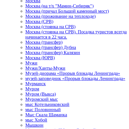
Москва
Москва (на т/х "Мамин-Сибиряк")
Москва (причал Большой каменный мост)
Москва (проживание на теплоходе)
Москва (СРВ)
Москва (стоянка на СРВ)
Москва (стоянка на СРВ). Посадка туристов всегда
начинается в 22 часа.
Москва (трансфер)
Москва (трансфер) Дубна
Москва (трансфер) Калязин
Москва (ЮРВ)
Мужи
Мужи/Ханты-Мужи
Музей-диорама «Прорыв блокады Ленинграда»
музей-заповедник «Прорыв блокады Ленинграда»
Мурманск
Муром
Муром (Выкса)
Муромский мыс
мыс Котельниковский
мыс Половинный
Мыс Скала Шаманка
мыс Хобой
Мышкин