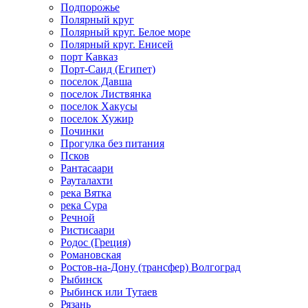
Подпорожье
Полярный круг
Полярный круг. Белое море
Полярный круг. Енисей
порт Кавказ
Порт-Саид (Египет)
поселок Давша
поселок Листвянка
поселок Хакусы
поселок Хужир
Починки
Прогулка без питания
Псков
Рантасаари
Рауталахти
река Вятка
река Сура
Речной
Ристисаари
Родос (Греция)
Романовская
Ростов-на-Дону (трансфер) Волгоград
Рыбинск
Рыбинск или Тутаев
Рязань