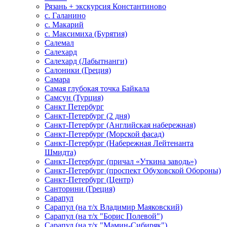
Рязань + экскурсия Константиново
с. Галанино
с. Макарий
с. Максимиха (Бурятия)
Салемал
Салехард
Салехард (Лабытнанги)
Салоники (Греция)
Самара
Самая глубокая точка Байкала
Самсун (Турция)
Санкт Петербург
Санкт-Петербург (2 дня)
Санкт-Петербург (Английская набережная)
Санкт-Петербург (Морской фасад)
Санкт-Петербург (Набережная Лейтенанта
Шмидта)
Санкт-Петербург (причал «Уткина заводь»)
Санкт-Петербург (проспект Обуховской Обороны)
Санкт-Петербург (Центр)
Санторини (Греция)
Сарапул
Сарапул (на т/х Владимир Маяковский)
Сарапул (на т/х "Борис Полевой")
Сарапул (на т/х "Мамин-Сибиряк")