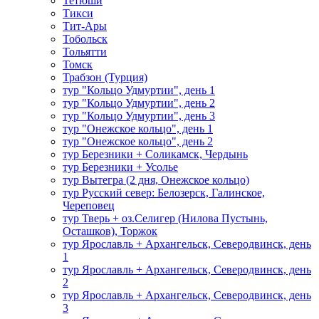
Тетюши
Тикси
Тит-Ары
Тобольск
Тольятти
Томск
Трабзон (Турция)
тур "Кольцо Удмуртии", день 1
тур "Кольцо Удмуртии", день 2
тур "Кольцо Удмуртии", день 3
тур "Онежское кольцо", день 1
тур "Онежское кольцо", день 2
тур Березники + Соликамск, Чердынь
тур Березники + Усолье
тур Вытегра (2 дня, Онежское кольцо)
тур Русский север: Белозерск, Галинское,
Череповец
тур Тверь + оз.Селигер (Нилова Пустынь,
Осташков), Торжок
тур Ярославль + Архангельск, Северодвинск, день
1
тур Ярославль + Архангельск, Северодвинск, день
2
тур Ярославль + Архангельск, Северодвинск, день
3