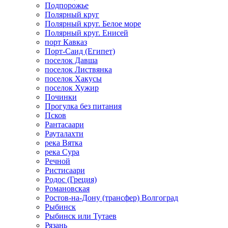
Подпорожье
Полярный круг
Полярный круг. Белое море
Полярный круг. Енисей
порт Кавказ
Порт-Саид (Египет)
поселок Давша
поселок Листвянка
поселок Хакусы
поселок Хужир
Починки
Прогулка без питания
Псков
Рантасаари
Рауталахти
река Вятка
река Сура
Речной
Ристисаари
Родос (Греция)
Романовская
Ростов-на-Дону (трансфер) Волгоград
Рыбинск
Рыбинск или Тутаев
Рязань