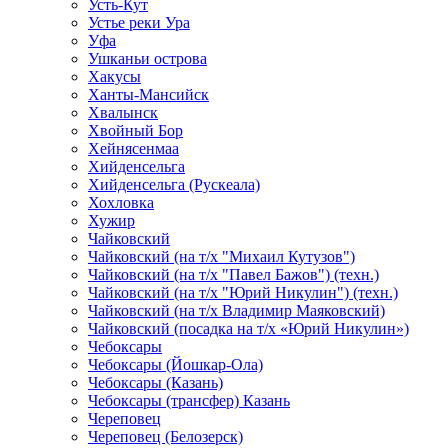
Усть-Кут
Устье реки Ура
Уфа
Ушканьи острова
Хакусы
Ханты-Мансийск
Хвалынск
Хвойный Бор
Хейнясенмаа
Хийденсельга
Хийденсельга (Рускеала)
Хохловка
Хужир
Чайковский
Чайковский (на т/х "Михаил Кутузов")
Чайковский (на т/х "Павел Бажов") (техн.)
Чайковский (на т/х "Юрий Никулин") (техн.)
Чайковский (на т/х Владимир Маяковский)
Чайковский (посадка на т/х «Юрий Никулин»)
Чебоксары
Чебоксары (Йошкар-Ола)
Чебоксары (Казань)
Чебоксары (трансфер) Казань
Череповец
Череповец (Белозерск)