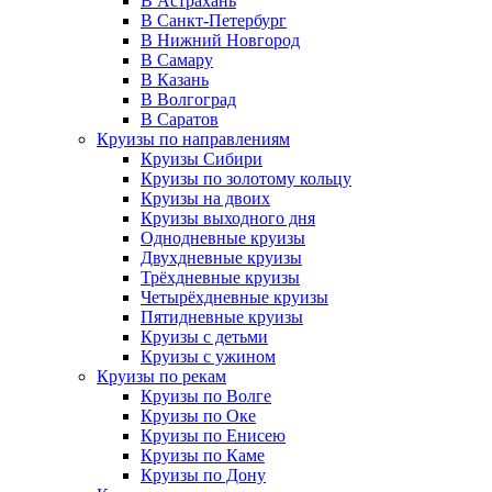
В Астрахань
В Санкт-Петербург
В Нижний Новгород
В Самару
В Казань
В Волгоград
В Саратов
Круизы по направлениям
Круизы Сибири
Круизы по золотому кольцу
Круизы на двоих
Круизы выходного дня
Однодневные круизы
Двухдневные круизы
Трёхдневные круизы
Четырёхдневные круизы
Пятидневные круизы
Круизы с детьми
Круизы с ужином
Круизы по рекам
Круизы по Волге
Круизы по Оке
Круизы по Енисею
Круизы по Каме
Круизы по Дону