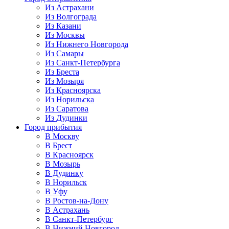
Из Астрахани
Из Волгограда
Из Казани
Из Москвы
Из Нижнего Новгорода
Из Самары
Из Санкт-Петербурга
Из Бреста
Из Мозыря
Из Красноярска
Из Норильска
Из Саратова
Из Дудинки
Город прибытия
В Москву
В Брест
В Красноярск
В Мозырь
В Дудинку
В Норильск
В Уфу
В Ростов-на-Дону
В Астрахань
В Санкт-Петербург
В Нижний Новгород