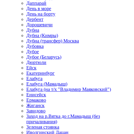
Даппарай
День в море
День на борту
Дербент
Дорошевичи
Дубна
Дубна (Кимры)
Дубна (трансфер) Москва
Дубовка
Дубое
Дубое (Беларусь)
Дюртюли
Ейск
Екатеринбург
Елабуга
Елабуга (Мамадыш)
Елабуга (на т/х "Владимир Маяковский")
Енисейск
Ермаково
Жиганск
Завидово
Заход на р.Вятка до г.Мамадыш (без
причаливания)
Зеленая стоянка
Иволгинский Дацан