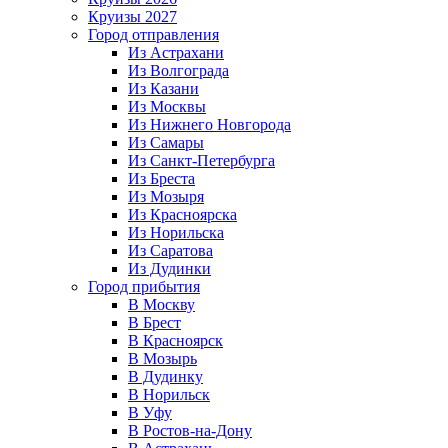
Круизы 2027
Город отправления
Из Астрахани
Из Волгограда
Из Казани
Из Москвы
Из Нижнего Новгорода
Из Самары
Из Санкт-Петербурга
Из Бреста
Из Мозыря
Из Красноярска
Из Норильска
Из Саратова
Из Дудинки
Город прибытия
В Москву
В Брест
В Красноярск
В Мозырь
В Дудинку
В Норильск
В Уфу
В Ростов-на-Дону