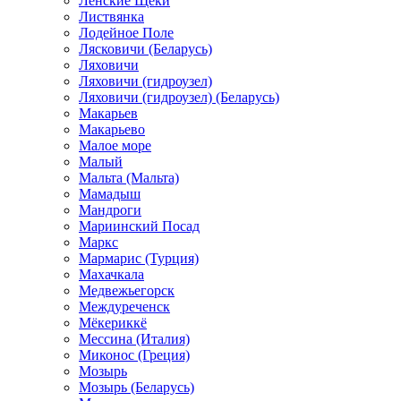
Ленские Щеки
Листвянка
Лодейное Поле
Лясковичи (Беларусь)
Ляховичи
Ляховичи (гидроузел)
Ляховичи (гидроузел) (Беларусь)
Макарьев
Макарьево
Малое море
Малый
Мальта (Мальта)
Мамадыш
Мандроги
Мариинский Посад
Маркс
Мармарис (Турция)
Махачкала
Медвежьегорск
Междуреченск
Мёкериккё
Мессина (Италия)
Миконос (Греция)
Мозырь
Мозырь (Беларусь)