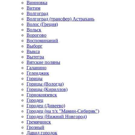
Винновка
Витим
Волгоград
Волгоград (трансфер) Астрахань
Волос (Греция)
Вольск
Ворогово
Воспоминаний
Выборг
Выкса
Вытегра
Вятские поляны
Галанино
Геленджик
Горицы
Горицы (Вологда)
Горицы (Кириллов)
Горнокнязевск
Городец
Городец (Дивеево)
Городец (на т/х "Мамин-Сибиряк")
Городец (Нижний Новгород)
Гремячинск
Грозный
Давид городок