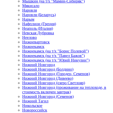
Мышкин (на т/х "Мамин-Сибиряк")
Мякисало
Наровля
Наровля (Беларусь)
Нарым
Нафплион (Греция)
Неаполь (Италия)
Невская Дубровка
Неелово
Нижневартовск
Нижнекамск
Нижнекамск (на т/х "Борис Полевой")
Нижнекамск (на т/х "Павел Бажов")
Нижнекамск (на т/х "Юрий Никулин")
Нижний Новгород
Нижний Новгород (Болдино)
Нижний Новгород (Городец, Семенов)
Нижний Новгород (Дивеево)
Нижний Новгород (озеро Светлояр)
Нижний Новгород (проживание на теплоходе, в
стоимость включен завтрак)
Нижний Новгород (Семенов)
Нижний Тагил
Никольское
Новороссийск