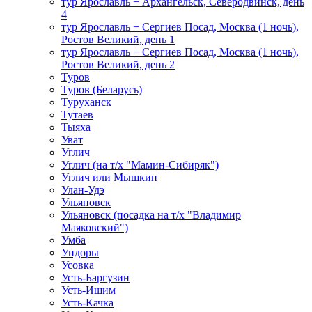
тур Ярославль + Архангельск, Северодвинск, день
4
тур Ярославль + Сергиев Посад, Москва (1 ночь),
Ростов Великий, день 1
тур Ярославль + Сергиев Посад, Москва (1 ночь),
Ростов Великий, день 2
Туров
Туров (Беларусь)
Туруханск
Тутаев
Тыяха
Уват
Углич
Углич (на т/х "Мамин-Сибиряк")
Углич или Мышкин
Улан-Удэ
Ульяновск
Ульяновск (посадка на т/х "Владимир
Маяковский")
Умба
Ундоры
Усовка
Усть-Баргузин
Усть-Ишим
Усть-Качка