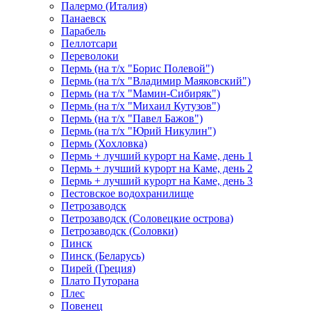
Палермо (Италия)
Панаевск
Парабель
Пеллотсари
Переволоки
Пермь (на т/х "Борис Полевой")
Пермь (на т/х "Владимир Маяковский")
Пермь (на т/х "Мамин-Сибиряк")
Пермь (на т/х "Михаил Кутузов")
Пермь (на т/х "Павел Бажов")
Пермь (на т/х "Юрий Никулин")
Пермь (Хохловка)
Пермь + лучший курорт на Каме, день 1
Пермь + лучший курорт на Каме, день 2
Пермь + лучший курорт на Каме, день 3
Пестовское водохранилище
Петрозаводск
Петрозаводск (Соловецкие острова)
Петрозаводск (Соловки)
Пинск
Пинск (Беларусь)
Пирей (Греция)
Плато Путорана
Плес
Повенец