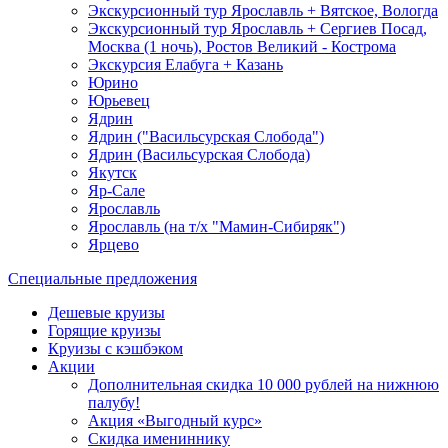
Экскурсионный тур Ярославль + Вятское, Вологда
Экскурсионный тур Ярославль + Сергиев Посад,
Москва (1 ночь), Ростов Великий - Кострома
Экскурсия Елабуга + Казань
Юрино
Юрьевец
Ядрин
Ядрин ("Васильсурская Слобода")
Ядрин (Васильсурская Слобода)
Якутск
Яр-Сале
Ярославль
Ярославль (на т/х "Мамин-Сибиряк")
Ярцево
Специальные предложения
Дешевые круизы
Горящие круизы
Круизы с кэшбэком
Акции
Дополнительная скидка 10 000 рублей на нижнюю
палубу!
Акция «Выгодный курс»
Скидка имениннику