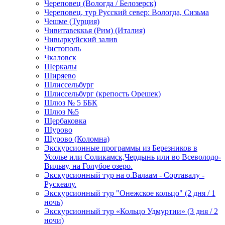
Череповец (Вологда / Белозерск)
Череповец, тур Русский север: Вологда, Сизьма
Чешме (Турция)
Чивитавеккья (Рим) (Италия)
Чивыркуйский залив
Чистополь
Чкаловск
Шеркалы
Ширяево
Шлиссельбург
Шлиссельбург (крепость Орешек)
Шлюз № 5 ББК
Шлюз №5
Щербаковка
Щурово
Щурово (Коломна)
Экскурсионные программы из Березников в
Усолье или Соликамск,Чердынь или во Всеволодо-
Вильву, на Голубое озеро.
Экскурсионный тур на о.Валаам - Сортавалу -
Рускеалу.
Экскурсионный тур "Онежское кольцо" (2 дня / 1
ночь)
Экскурсионный тур «Кольцо Удмуртии» (3 дня / 2
ночи)