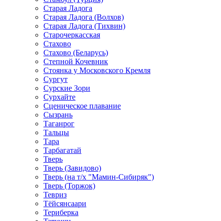
Старая Ладога
Старая Ладога (Волхов)
Старая Ладога (Тихвин)
Старочеркасская
Стахово
Стахово (Беларусь)
Степной Кочевник
Стоянка у Московского Кремля
Сургут
Сурские Зори
Сурхайте
Сценическое плавание
Сызрань
Таганрог
Тальцы
Тара
Тарбагатай
Тверь
Тверь (Завидово)
Тверь (на т/х "Мамин-Сибиряк")
Тверь (Торжок)
Тевриз
Тёйсянсаари
Териберка