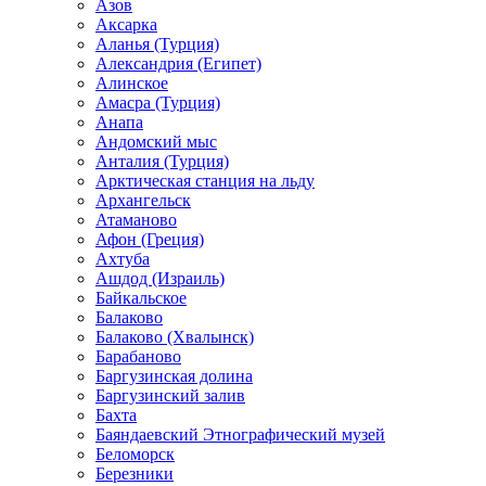
Азов
Аксарка
Аланья (Турция)
Александрия (Египет)
Алинское
Амасра (Турция)
Анапа
Андомский мыс
Анталия (Турция)
Арктическая станция на льду
Архангельск
Атаманово
Афон (Греция)
Ахтуба
Ашдод (Израиль)
Байкальское
Балаково
Балаково (Хвалынск)
Барабаново
Баргузинская долина
Баргузинский залив
Бахта
Баяндаевский Этнографический музей
Беломорск
Березники