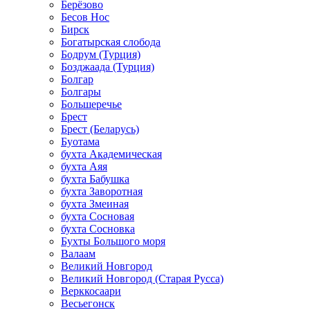
Берёзово
Бесов Нос
Бирск
Богатырская слобода
Бодрум (Турция)
Бозджаада (Турция)
Болгар
Болгары
Большеречье
Брест
Брест (Беларусь)
Буотама
бухта Академическая
бухта Аяя
бухта Бабушка
бухта Заворотная
бухта Змеиная
бухта Сосновая
бухта Сосновка
Бухты Большого моря
Валаам
Великий Новгород
Великий Новгород (Старая Русса)
Верккосаари
Весьегонск