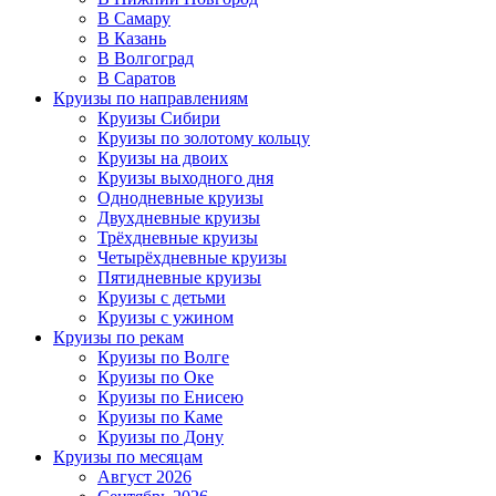
В Самару
В Казань
В Волгоград
В Саратов
Круизы по направлениям
Круизы Сибири
Круизы по золотому кольцу
Круизы на двоих
Круизы выходного дня
Однодневные круизы
Двухдневные круизы
Трёхдневные круизы
Четырёхдневные круизы
Пятидневные круизы
Круизы с детьми
Круизы с ужином
Круизы по рекам
Круизы по Волге
Круизы по Оке
Круизы по Енисею
Круизы по Каме
Круизы по Дону
Круизы по месяцам
Август 2026