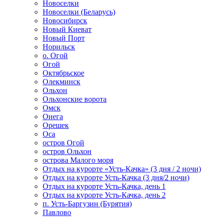
Новоселки
Новоселки (Беларусь)
Новосибирск
Новый Киеват
Новый Порт
Норильск
о. Огой
Огой
Октябрьское
Олекминск
Ольхон
Ольхонские ворота
Омск
Онега
Орешек
Оса
остров Огой
остров Ольхон
острова Малого моря
Отдых на курорте «Усть-Качка» (3 дня / 2 ночи)
Отдых на курорте Усть-Качка (3 дня/2 ночи)
Отдых на курорте Усть-Качка, день 1
Отдых на курорте Усть-Качка, день 2
п. Усть-Баргузин (Бурятия)
Павлово