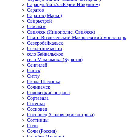
Сарапул (на т/х «Юрий Никулин»)
Саратов
Саратов (Маркс)
Свирьстрой
Свияжск
Свияжск (Иннополис, Свияжск)
Свято-Вознесенский Макарьевский монастырь
Северобайкальск
Секретное место
село Байкальское
село Максимиха (Бурятия)
Сенгилей
Синск
Ситту
Скала Шаманка
Соликамск
Соловецкие острова
Сортавала
Сосенки
Сосновец
Сосновец (Соловецкие острова)
Соттинцы
Сочи
Сочи (Россия)
Стамбул (Турция)