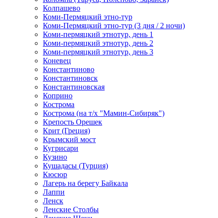
Колпашево
Коми-Пермяцкий этно-тур
Коми-Пермяцкий этно-тур (3 дня / 2 ночи)
Коми-пермяцкий этнотур, день 1
Коми-пермяцкий этнотур, день 2
Коми-пермяцкий этнотур, день 3
Коневец
Константиново
Константиновск
Константиновская
Коприно
Кострома
Кострома (на т/х "Мамин-Сибиряк")
Крепость Орешек
Крит (Греция)
Крымский мост
Кугрисари
Кузино
Кушадасы (Турция)
Кюсюр
Лагерь на берегу Байкала
Лаппи
Ленск
Ленские Столбы