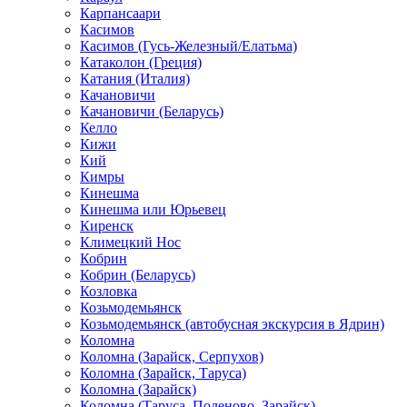
Карпансаари
Касимов
Касимов (Гусь-Железный/Елатьма)
Катаколон (Греция)
Катания (Италия)
Качановичи
Качановичи (Беларусь)
Келло
Кижи
Кий
Кимры
Кинешма
Кинешма или Юрьевец
Киренск
Климецкий Нос
Кобрин
Кобрин (Беларусь)
Козловка
Козьмодемьянск
Козьмодемьянск (автобусная экскурсия в Ядрин)
Коломна
Коломна (Зарайск, Серпухов)
Коломна (Зарайск, Таруса)
Коломна (Зарайск)
Коломна (Таруса, Поленово, Зарайск)