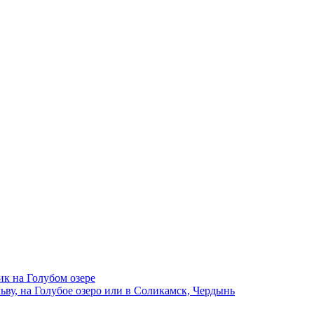
ик на Голубом озере
ву, на Голубое озеро или в Соликамск, Чердынь