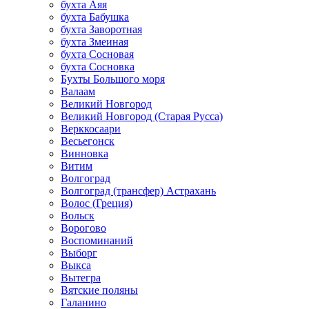
бухта Аяя
бухта Бабушка
бухта Заворотная
бухта Змеиная
бухта Сосновая
бухта Сосновка
Бухты Большого моря
Валаам
Великий Новгород
Великий Новгород (Старая Русса)
Верккосаари
Весьегонск
Винновка
Витим
Волгоград
Волгоград (трансфер) Астрахань
Волос (Греция)
Вольск
Ворогово
Воспоминаний
Выборг
Выкса
Вытегра
Вятские поляны
Галанино