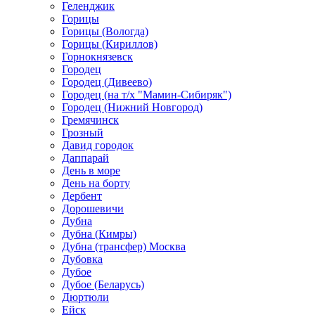
Геленджик
Горицы
Горицы (Вологда)
Горицы (Кириллов)
Горнокнязевск
Городец
Городец (Дивеево)
Городец (на т/х "Мамин-Сибиряк")
Городец (Нижний Новгород)
Гремячинск
Грозный
Давид городок
Даппарай
День в море
День на борту
Дербент
Дорошевичи
Дубна
Дубна (Кимры)
Дубна (трансфер) Москва
Дубовка
Дубое
Дубое (Беларусь)
Дюртюли
Ейск