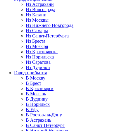
Из Астрахани
Из Волгограда
Из Казани
Из Москвы
Из Нижнего Новгорода
Из Самары
Из Санкт-Петербурга
Из Бреста
Из Мозыря
Из Красноярска
Из Норильска
Из Саратова
Из Дудинки
Город прибытия
В Москву
В Брест
В Красноярск
В Мозырь
В Дудинку
В Норильск
В Уфу
В Ростов-на-Дону
В Астрахань
В Санкт-Петербург
В Нижний Новгород