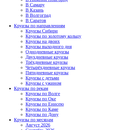
В Самару
В Казань
В Волгоград
В Саратов
Круизы по направлениям
Круизы Сибири
Круизы по золотому кольцу
Круизы на двоих
Круизы выходного дня
Однодневные круизы
Двухдневные круизы
Трёхдневные круизы
Четырёхдневные круизы
Пятидневные круизы
Круизы с детьми
Круизы с ужином
Круизы по рекам
Круизы по Волге
Круизы по Оке
Круизы по Енисею
Круизы по Каме
Круизы по Дону
Круизы по месяцам
Август 2026