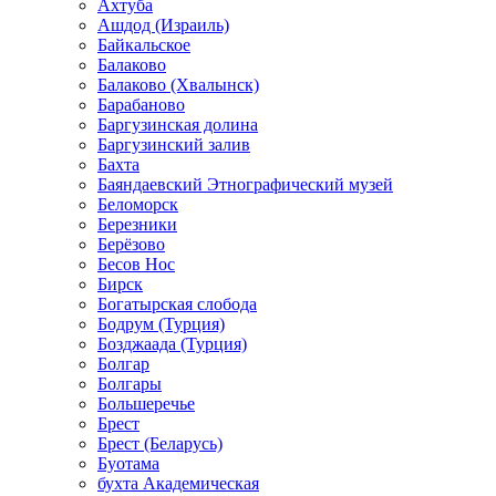
Ахтуба
Ашдод (Израиль)
Байкальское
Балаково
Балаково (Хвалынск)
Барабаново
Баргузинская долина
Баргузинский залив
Бахта
Баяндаевский Этнографический музей
Беломорск
Березники
Берёзово
Бесов Нос
Бирск
Богатырская слобода
Бодрум (Турция)
Бозджаада (Турция)
Болгар
Болгары
Большеречье
Брест
Брест (Беларусь)
Буотама
бухта Академическая