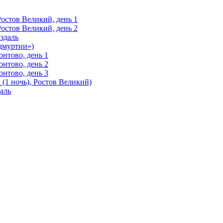
Ростов Великий, день 1
Ростов Великий, день 2
здаль
Удмуртии»)
нтово, день 1
нтово, день 2
нтово, день 3
(1 ночь), Ростов Великий)
аль