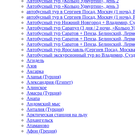
Автобусный тур «Кольцо Удмуртии», день 2
Автобусный тур «Кольцо Удмуртии», день 3
автобусный тур в Сергиев Посад, Москву (1 ночь), 
автобусный тур в Сергиев Посад, Москву (1 ночь), 
Автобусный тур Нижний Новгород + Владимир, Су
Автобусный тур Сарапул (3 дня / 2 ночи, «Кольцо 
Автобусный тур Саратов + Пенза, Белинский, Лермо
Автобусный тур Саратов + Пенза, Белинский, Лермо
Автобусный тур Саратов + Пенза, Белинский, Лермо
Автобусный тур Ярославль (Сергиев Посад, Москва 
Автобусный экскурсионный тур во Владимир, Сузд
Агидель
Азов
Аксарка
Аланья (Турция)
Александрия (Египет)
Алинское
Амасра (Турция)
Анапа
Андомский мыс
Анталия (Турция)
Арктическая станция на льду
Архангельск
Атаманово
Афон (Греция)