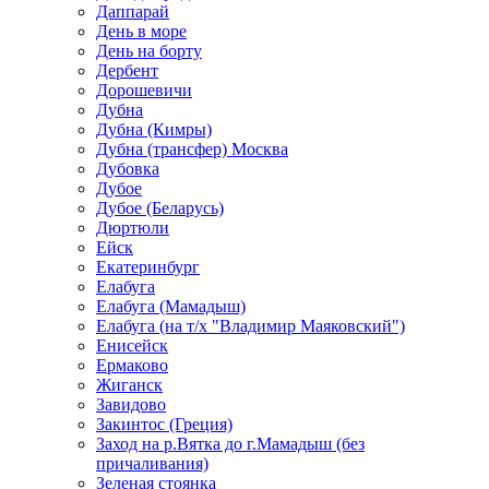
Даппарай
День в море
День на борту
Дербент
Дорошевичи
Дубна
Дубна (Кимры)
Дубна (трансфер) Москва
Дубовка
Дубое
Дубое (Беларусь)
Дюртюли
Ейск
Екатеринбург
Елабуга
Елабуга (Мамадыш)
Елабуга (на т/х "Владимир Маяковский")
Енисейск
Ермаково
Жиганск
Завидово
Закинтос (Греция)
Заход на р.Вятка до г.Мамадыш (без
причаливания)
Зеленая стоянка