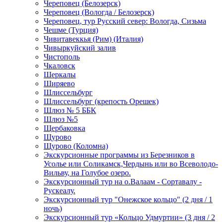
Череповец (Белозерск)
Череповец (Вологда / Белозерск)
Череповец, тур Русский север: Вологда, Сизьма
Чешме (Турция)
Чивитавеккья (Рим) (Италия)
Чивыркуйский залив
Чистополь
Чкаловск
Шеркалы
Ширяево
Шлиссельбург
Шлиссельбург (крепость Орешек)
Шлюз № 5 ББК
Шлюз №5
Щербаковка
Щурово
Щурово (Коломна)
Экскурсионные программы из Березников в
Усолье или Соликамск,Чердынь или во Всеволодо-
Вильву, на Голубое озеро.
Экскурсионный тур на о.Валаам - Сортавалу -
Рускеалу.
Экскурсионный тур "Онежское кольцо" (2 дня / 1
ночь)
Экскурсионный тур «Кольцо Удмуртии» (3 дня / 2