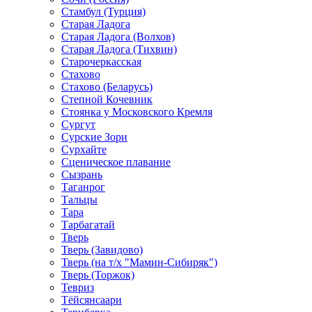
Стамбул (Турция)
Старая Ладога
Старая Ладога (Волхов)
Старая Ладога (Тихвин)
Старочеркасская
Стахово
Стахово (Беларусь)
Степной Кочевник
Стоянка у Московского Кремля
Сургут
Сурские Зори
Сурхайте
Сценическое плавание
Сызрань
Таганрог
Тальцы
Тара
Тарбагатай
Тверь
Тверь (Завидово)
Тверь (на т/х "Мамин-Сибиряк")
Тверь (Торжок)
Тевриз
Тёйсянсаари