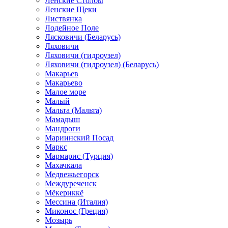
Ленские Столбы
Ленские Щеки
Листвянка
Лодейное Поле
Лясковичи (Беларусь)
Ляховичи
Ляховичи (гидроузел)
Ляховичи (гидроузел) (Беларусь)
Макарьев
Макарьево
Малое море
Малый
Мальта (Мальта)
Мамадыш
Мандроги
Мариинский Посад
Маркс
Мармарис (Турция)
Махачкала
Медвежьегорск
Междуреченск
Мёкериккё
Мессина (Италия)
Миконос (Греция)
Мозырь