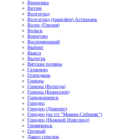
Винновка
Витим
Волгоград
Волгоград (трансфер) Астрахань
Волос (Греция)
Вольск
Ворогово
Воспоминаний
Выборг
Выкса
Вытегра
Вятские поляны
Галанино
Геленджик
Горицы
Горицы (Вологда)
Горицы (Кириллов)
Горнокнязевск
Городец
Городец (Дивеево)
Городец (на т/х "Мамин-Сибиряк")
Городец (Нижний Новгород)
Гремячинск
Грозный
Давид городок