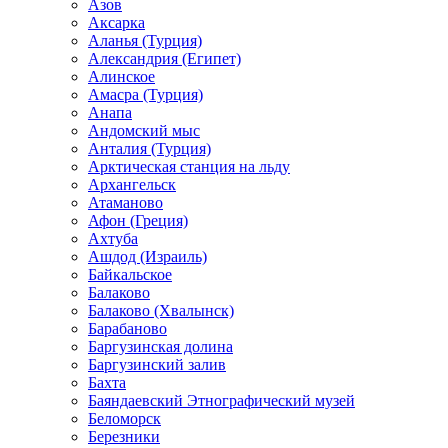
Азов
Аксарка
Аланья (Турция)
Александрия (Египет)
Алинское
Амасра (Турция)
Анапа
Андомский мыс
Анталия (Турция)
Арктическая станция на льду
Архангельск
Атаманово
Афон (Греция)
Ахтуба
Ашдод (Израиль)
Байкальское
Балаково
Балаково (Хвалынск)
Барабаново
Баргузинская долина
Баргузинский залив
Бахта
Баяндаевский Этнографический музей
Беломорск
Березники