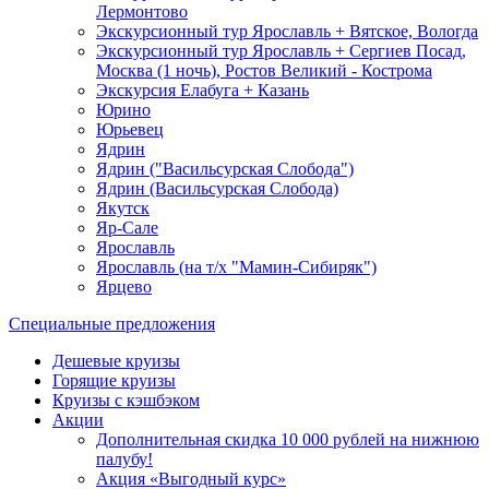
Лермонтово
Экскурсионный тур Ярославль + Вятское, Вологда
Экскурсионный тур Ярославль + Сергиев Посад,
Москва (1 ночь), Ростов Великий - Кострома
Экскурсия Елабуга + Казань
Юрино
Юрьевец
Ядрин
Ядрин ("Васильсурская Слобода")
Ядрин (Васильсурская Слобода)
Якутск
Яр-Сале
Ярославль
Ярославль (на т/х "Мамин-Сибиряк")
Ярцево
Специальные предложения
Дешевые круизы
Горящие круизы
Круизы с кэшбэком
Акции
Дополнительная скидка 10 000 рублей на нижнюю
палубу!
Акция «Выгодный курс»