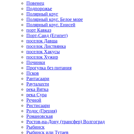
Повенец
Подпорожье
Полярный круг
Полярный круг. Белое море
Полярный круг. Енисей
порт Кавказ
Порт-Саид (Египет)
поселок Давша
поселок Листвянка
поселок Хакусы
поселок Хужир
Починки
Прогулка без питания
Псков
Рантасаари
Рауталахти
река Вятка
река Сура
Речной
Ристисаари
Родос (Греция)
Романовская
Ростов-на-Дону (трансфер) Волгоград
Рыбинск
Рыбинск или Тутаев