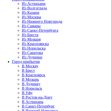
Из Астрахани
Из Волгограда
Из Казани
Из Москвы
Из Нижнего Новгорода
Из Самары
Из Санкт-Петербурга
Из Бреста
Из Мозыря
Из Красноярска
Из Норильска
Из Саратова
Из Дудинки
Город прибытия
В Москву
В Брест
В Красноярск
В Мозырь
В Дудинку
В Норильск
В Уфу
В Ростов-на-Дону
В Астрахань
В Санкт-Петербург
В Нижний Новгород