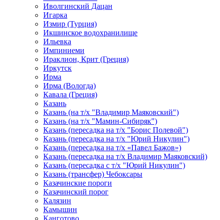
Иволгинский Дацан
Игарка
Измир (Турция)
Икшинское водохранилище
Ильевка
Импиниеми
Ираклион, Крит (Греция)
Иркутск
Ирма
Ирма (Вологда)
Кавала (Греция)
Казань
Казань (на т/х "Владимир Маяковский")
Казань (на т/х "Мамин-Сибиряк")
Казань (пересадка на т/х "Борис Полевой")
Казань (пересадка на т/х "Юрий Никулин")
Казань (пересадка на т/х «Павел Бажов»)
Казань (пересадка на т/х Владимир Маяковский)
Казань (пересадка с т/х "Юрий Никулин")
Казань (трансфер) Чебоксары
Казачинские пороги
Казачинский порог
Калязин
Камышин
Канготово