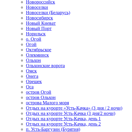
Новороссийск
Новоселки
Новоселки (Беларусь)
Новосибирск
Новый Киеват
Новый Порт
Норильск
о. Огой
Огой
Октябрьское
Олекминск
Ольхон
Ольхонские ворота
Омск
Онега
Орешек
Оса
остров Огой
остров Ольхон
острова Малого моря
Отдых на курорте «Усть-Качка» (3 дня / 2 ночи)
Отдых на курорте Усть-Качка (3 дня/2 ночи)
Отдых на курорте Усть-Качка, день 1
Отдых на курорте Усть-Качка, день 2
п. Усть-Баргузин (Бурятия)