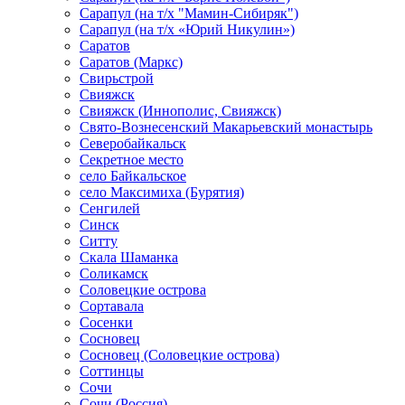
Сарапул (на т/х "Мамин-Сибиряк")
Сарапул (на т/х «Юрий Никулин»)
Саратов
Саратов (Маркс)
Свирьстрой
Свияжск
Свияжск (Иннополис, Свияжск)
Свято-Вознесенский Макарьевский монастырь
Северобайкальск
Секретное место
село Байкальское
село Максимиха (Бурятия)
Сенгилей
Синск
Ситту
Скала Шаманка
Соликамск
Соловецкие острова
Сортавала
Сосенки
Сосновец
Сосновец (Соловецкие острова)
Соттинцы
Сочи
Сочи (Россия)