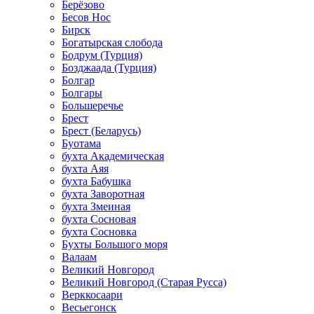
Берёзово
Бесов Нос
Бирск
Богатырская слобода
Бодрум (Турция)
Бозджаада (Турция)
Болгар
Болгары
Большеречье
Брест
Брест (Беларусь)
Буотама
бухта Академическая
бухта Аяя
бухта Бабушка
бухта Заворотная
бухта Змеиная
бухта Сосновая
бухта Сосновка
Бухты Большого моря
Валаам
Великий Новгород
Великий Новгород (Старая Русса)
Верккосаари
Весьегонск