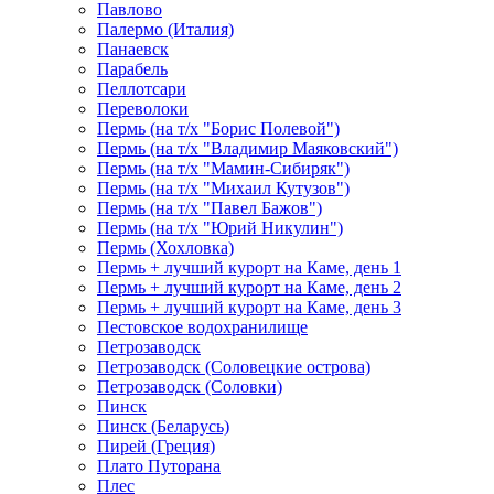
Павлово
Палермо (Италия)
Панаевск
Парабель
Пеллотсари
Переволоки
Пермь (на т/х "Борис Полевой")
Пермь (на т/х "Владимир Маяковский")
Пермь (на т/х "Мамин-Сибиряк")
Пермь (на т/х "Михаил Кутузов")
Пермь (на т/х "Павел Бажов")
Пермь (на т/х "Юрий Никулин")
Пермь (Хохловка)
Пермь + лучший курорт на Каме, день 1
Пермь + лучший курорт на Каме, день 2
Пермь + лучший курорт на Каме, день 3
Пестовское водохранилище
Петрозаводск
Петрозаводск (Соловецкие острова)
Петрозаводск (Соловки)
Пинск
Пинск (Беларусь)
Пирей (Греция)
Плато Путорана
Плес