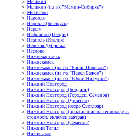
Мышкин
Мышкин (на т/х "Мамин-Сибиряк")
Мякисало
Наровля
Наровля (Беларусь)
Нарым
Нафплион (Греция)
Неаполь (Италия)
Невская Дубровка
Неелово
Нижневартовск
Нижнекамск
Нижнекамск (на т/х "Борис Полевой")
Нижнекамск (на т/х "Павел Бажов")
Нижнекамск (на т/х "Юрий Никулин")
Нижний Новгород
Нижний Новгород (Болдино)
Нижний Новгород (Городец, Семенов)
Нижний Новгород (Дивеево)
Нижний Новгород (озеро Светлояр)
Нижний Новгород (проживание на теплоходе, в
стоимость включен завтрак)
Нижний Новгород (Семенов)
Нижний Тагил
Никольское