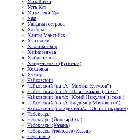
Усть-Качка
Усть-Кут
Устье реки Ура
Уфа
Ушканьи острова
Хакусы
Ханты-Мансийск
Хвалынск
Хвойный Бор
Хейнясенмаа
Хийденсельга
Хийденсельга (Рускеала)
Хохловка
Хужир
Чайковский
Чайковский (на т/х "Михаил Кутузов")
Чайковский (на т/х "Павел Бажов") (техн.)
Чайковский (на т/х "Юрий Никулин") (техн.)
Чайковский (на т/х Владимир Маяковский)
Чайковский (посадка на т/х «Юрий Никулин»)
Чебоксары
Чебоксары (Йошкар-Ола)
Чебоксары (Казань)
Чебоксары (трансфер) Казань
Череповец