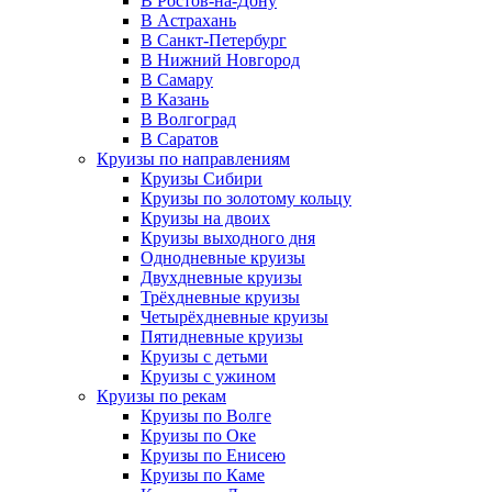
В Ростов-на-Дону
В Астрахань
В Санкт-Петербург
В Нижний Новгород
В Самару
В Казань
В Волгоград
В Саратов
Круизы по направлениям
Круизы Сибири
Круизы по золотому кольцу
Круизы на двоих
Круизы выходного дня
Однодневные круизы
Двухдневные круизы
Трёхдневные круизы
Четырёхдневные круизы
Пятидневные круизы
Круизы с детьми
Круизы с ужином
Круизы по рекам
Круизы по Волге
Круизы по Оке
Круизы по Енисею
Круизы по Каме