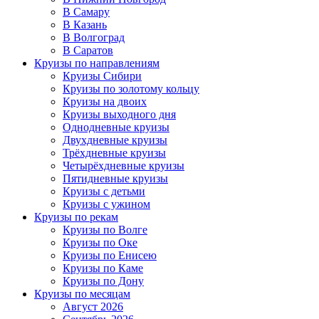
В Самару
В Казань
В Волгоград
В Саратов
Круизы по направлениям
Круизы Сибири
Круизы по золотому кольцу
Круизы на двоих
Круизы выходного дня
Однодневные круизы
Двухдневные круизы
Трёхдневные круизы
Четырёхдневные круизы
Пятидневные круизы
Круизы с детьми
Круизы с ужином
Круизы по рекам
Круизы по Волге
Круизы по Оке
Круизы по Енисею
Круизы по Каме
Круизы по Дону
Круизы по месяцам
Август 2026