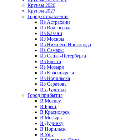
Круизы 2026
Круизы 2027
Город отправления
Из Астрахани
Из Волгограда
Из Казани
Из Москвы
Из Нижнего Новгорода
Из Самары
Из Санкт-Петербурга
Из Бреста
Из Мозыря
Из Красноярска
Из Норильска
Из Саратова
Из Дудинки
Город прибытия
В Москву
В Брест
В Красноярск
В Мозырь
В Дудинку
В Норильск
В Уфу