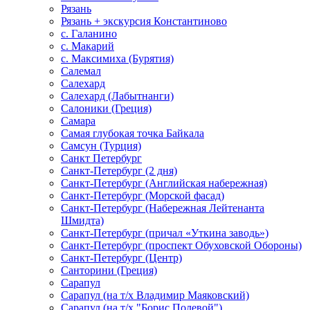
Рязань
Рязань + экскурсия Константиново
с. Галанино
с. Макарий
с. Максимиха (Бурятия)
Салемал
Салехард
Салехард (Лабытнанги)
Салоники (Греция)
Самара
Самая глубокая точка Байкала
Самсун (Турция)
Санкт Петербург
Санкт-Петербург (2 дня)
Санкт-Петербург (Английская набережная)
Санкт-Петербург (Морской фасад)
Санкт-Петербург (Набережная Лейтенанта
Шмидта)
Санкт-Петербург (причал «Уткина заводь»)
Санкт-Петербург (проспект Обуховской Обороны)
Санкт-Петербург (Центр)
Санторини (Греция)
Сарапул
Сарапул (на т/х Владимир Маяковский)
Сарапул (на т/х "Борис Полевой")