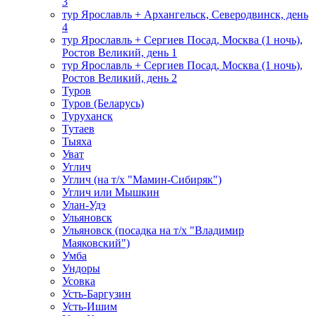
3
тур Ярославль + Архангельск, Северодвинск, день
4
тур Ярославль + Сергиев Посад, Москва (1 ночь),
Ростов Великий, день 1
тур Ярославль + Сергиев Посад, Москва (1 ночь),
Ростов Великий, день 2
Туров
Туров (Беларусь)
Туруханск
Тутаев
Тыяха
Уват
Углич
Углич (на т/х "Мамин-Сибиряк")
Углич или Мышкин
Улан-Удэ
Ульяновск
Ульяновск (посадка на т/х "Владимир
Маяковский")
Умба
Ундоры
Усовка
Усть-Баргузин
Усть-Ишим