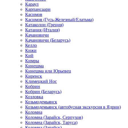
Караул
Карпансаари
Касимов
Касимов (Гусь-Железный/Елатьма)
Катаколон (Греция)
Катания (Италия)
Качановичи
Качановичи (Беларусь)
Келло
Кижи
Кий
Кимры
Кинешма
Кинешма или Юрьевец
Киренск
Климецкий Нос
Кобрин
Кобрин (Беларусь)
Козловка
Козьмодемьянск
Козьмодемьянск (автобусная экскурсия в Ядрин)
Коломна
Коломна (Зарайск, Серпухов)
Коломна (Зарайск, Таруса)
Коломна (Зарайск)