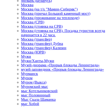
Мозырь (Беларусь)
Москва
Москва (на т/х "Мамин-Сибиряк")
Москва (причал Большой каменный мост)
Москва (проживание на теплоходе)
Москва (СРВ)
Москва (стоянка на СРВ)
Москва (стоянка на СРВ). Посадка туристов всегда
начинается в 22 часа.
Москва (трансфер)
Москва (трансфер) Дубна
Москва (трансфер) Калязин
Москва (ЮРВ)
Мужи
Мужи/Ханты-Мужи
Музей-диорама «Прорыв блокады Ленинграда»
музей-заповедник «Прорыв блокады Ленинграда»
Мурманск
Муром
Муром (Выкса)
Муромский мыс
мыс Котельниковский
мыс Половинный
Мыс Скала Шаманка
мыс Хобой