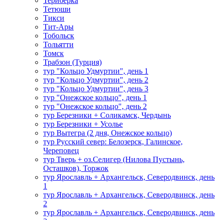
Териберка
Тетюши
Тикси
Тит-Ары
Тобольск
Тольятти
Томск
Трабзон (Турция)
тур "Кольцо Удмуртии", день 1
тур "Кольцо Удмуртии", день 2
тур "Кольцо Удмуртии", день 3
тур "Онежское кольцо", день 1
тур "Онежское кольцо", день 2
тур Березники + Соликамск, Чердынь
тур Березники + Усолье
тур Вытегра (2 дня, Онежское кольцо)
тур Русский север: Белозерск, Галинское,
Череповец
тур Тверь + оз.Селигер (Нилова Пустынь,
Осташков), Торжок
тур Ярославль + Архангельск, Северодвинск, день
1
тур Ярославль + Архангельск, Северодвинск, день
2
тур Ярославль + Архангельск, Северодвинск, день