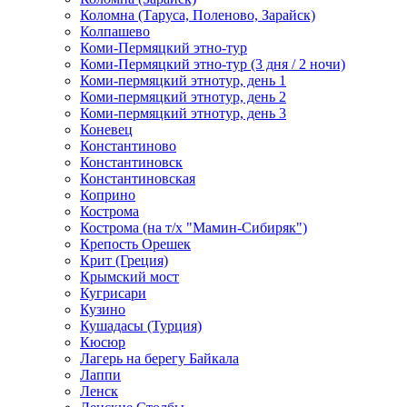
Коломна (Таруса, Поленово, Зарайск)
Колпашево
Коми-Пермяцкий этно-тур
Коми-Пермяцкий этно-тур (3 дня / 2 ночи)
Коми-пермяцкий этнотур, день 1
Коми-пермяцкий этнотур, день 2
Коми-пермяцкий этнотур, день 3
Коневец
Константиново
Константиновск
Константиновская
Коприно
Кострома
Кострома (на т/х "Мамин-Сибиряк")
Крепость Орешек
Крит (Греция)
Крымский мост
Кугрисари
Кузино
Кушадасы (Турция)
Кюсюр
Лагерь на берегу Байкала
Лаппи
Ленск