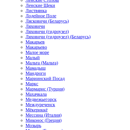
Ленские Столбы
Ленские Щеки
Листвянка
Лодейное Поле
Лясковичи (Беларусь)
Ляховичи
Ляховичи (гидроузел)
Ляховичи (гидроузел) (Беларусь)
Макарьев
Макарьево
Малое море
Малый
Мальта (Мальта)
Мамадыш
Мандроги
Мариинский Посад
Маркс
Мармарис (Турция)
Махачкала
Медвежьегорск
Междуреченск
Мёкериккё
Мессина (Италия)
Миконос (Греция)
Мозырь