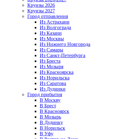
Круизы 2026
Круизы 2027
Город отправления
Из Астрахани
Из Волгограда
Из Казани
Из Москвы
Из Нижнего Новгорода
Из Самары
Из Санкт-Петербурга
Из Бреста
Из Мозыря
Из Красноярска
Из Норильска
Из Саратова
Из Дудинки
Город прибытия
В Москву
В Брест
В Красноярск
В Мозырь
В Дудинку
В Норильск
В Уфу