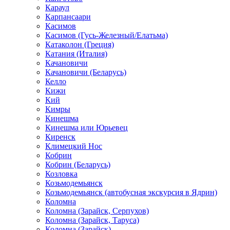
Караул
Карпансаари
Касимов
Касимов (Гусь-Железный/Елатьма)
Катаколон (Греция)
Катания (Италия)
Качановичи
Качановичи (Беларусь)
Келло
Кижи
Кий
Кимры
Кинешма
Кинешма или Юрьевец
Киренск
Климецкий Нос
Кобрин
Кобрин (Беларусь)
Козловка
Козьмодемьянск
Козьмодемьянск (автобусная экскурсия в Ядрин)
Коломна
Коломна (Зарайск, Серпухов)
Коломна (Зарайск, Таруса)
Коломна (Зарайск)