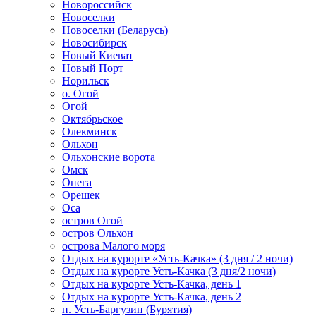
Новороссийск
Новоселки
Новоселки (Беларусь)
Новосибирск
Новый Киеват
Новый Порт
Норильск
о. Огой
Огой
Октябрьское
Олекминск
Ольхон
Ольхонские ворота
Омск
Онега
Орешек
Оса
остров Огой
остров Ольхон
острова Малого моря
Отдых на курорте «Усть-Качка» (3 дня / 2 ночи)
Отдых на курорте Усть-Качка (3 дня/2 ночи)
Отдых на курорте Усть-Качка, день 1
Отдых на курорте Усть-Качка, день 2
п. Усть-Баргузин (Бурятия)