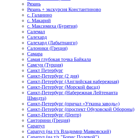
Рязань
Рязань + экскурсия Константиново
с. Галанино
с. Макарий
с. Максимиха (Бурятия)
Салемал
Салехард
Салехард (Лабытнанги)
Салоники (Греция)
Самара
Самая глубокая точка Байкала
Самсун (Турция)
Санкт Петербург
Санкт-Петербург (2 дня)
Санкт-Петербург (Английская набережная)
Санкт-Петербург (Морской фасад)
Санкт-Петербург (Набережная Лейтенанта
Шмидта)
Санкт-Петербург (причал «Уткина заводь»)
Санкт-Петербург (проспект Обуховской Обороны)
Санкт-Петербург (Центр)
Санторини (Греция)
Сарапул
Сарапул (на т/х Владимир Маяковский)
Сарапул (на т/х "Борис Полевой")