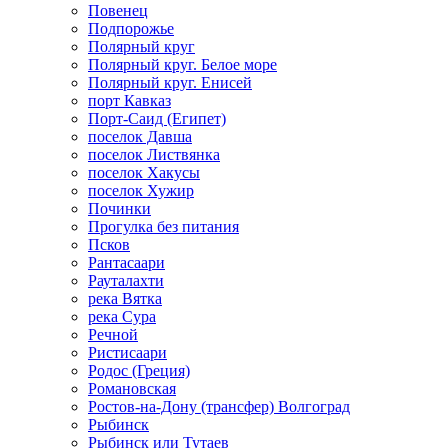
Повенец
Подпорожье
Полярный круг
Полярный круг. Белое море
Полярный круг. Енисей
порт Кавказ
Порт-Саид (Египет)
поселок Давша
поселок Листвянка
поселок Хакусы
поселок Хужир
Починки
Прогулка без питания
Псков
Рантасаари
Рауталахти
река Вятка
река Сура
Речной
Ристисаари
Родос (Греция)
Романовская
Ростов-на-Дону (трансфер) Волгоград
Рыбинск
Рыбинск или Тутаев