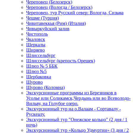
Череповец (Белозерск)
Череповец (Вологда / Белозерск)
Череповец, тур Русский север: Вологда, Сизьма
Чешме (Турция)
Чивитавеккья (Рим) (Италия)
Чивыркуйский залив
Чистополь
Чкаловск
Шеркалы
Ширяево
Шлиссельбург
Шлиссельбург (крепость Орешек)
Шлюз № 5 ББК
Шлюз №5
Щербаковка
Щурово
Щурово (Коломна)
Экскурсионные программы из Березников в
Усолье или Соликамск,Чердынь или во Всеволодо-
Вильву, на Голубое озеро.
Экскурсионный тур на о.Валаам - Сортавалу -
Рускеалу.
Экскурсионный тур "Онежское кольцо" (2 дня / 1
ночь)
Экскурсионный тур «Кольцо Удмуртии» (3 дня / 2