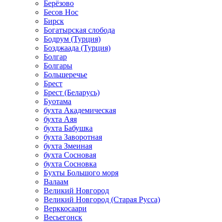
Берёзово
Бесов Нос
Бирск
Богатырская слобода
Бодрум (Турция)
Бозджаада (Турция)
Болгар
Болгары
Большеречье
Брест
Брест (Беларусь)
Буотама
бухта Академическая
бухта Аяя
бухта Бабушка
бухта Заворотная
бухта Змеиная
бухта Сосновая
бухта Сосновка
Бухты Большого моря
Валаам
Великий Новгород
Великий Новгород (Старая Русса)
Верккосаари
Весьегонск