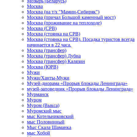
Мозырь (Беларусь)
Москва
Москва (на т/х "Мамин-Сибиряк")
Москва (причал Большой каменный мост)
Москва (проживание на теплоходе)
Москва (СРВ)
Москва (стоянка на СРВ)
Москва (стоянка на СРВ). Посадка туристов всегда
начинается в 22 часа.
Москва (трансфер)
Москва (трансфер) Дубна
Москва (трансфер) Калязин
Москва (ЮРВ)
Мужи
Мужи/Ханты-Мужи
Музей-диорама «Прорыв блокады Ленинграда»
музей-заповедник «Прорыв блокады Ленинграда»
Мурманск
Муром
Муром (Выкса)
Муромский мыс
мыс Котельниковский
мыс Половинный
Мыс Скала Шаманка
мыс Хобой