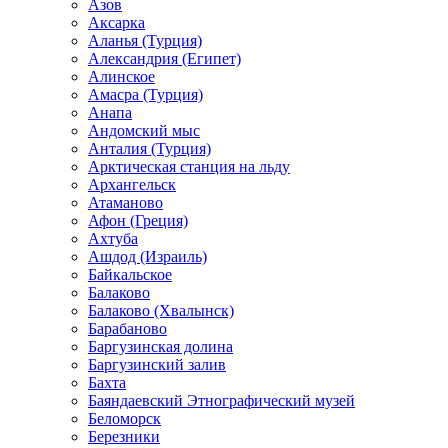
Азов
Аксарка
Аланья (Турция)
Александрия (Египет)
Алинское
Амасра (Турция)
Анапа
Андомский мыс
Анталия (Турция)
Арктическая станция на льду
Архангельск
Атаманово
Афон (Греция)
Ахтуба
Ашдод (Израиль)
Байкальское
Балаково
Балаково (Хвалынск)
Барабаново
Баргузинская долина
Баргузинский залив
Бахта
Баяндаевский Этнографический музей
Беломорск
Березники