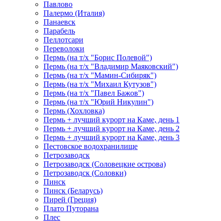
Павлово
Палермо (Италия)
Панаевск
Парабель
Пеллотсари
Переволоки
Пермь (на т/х "Борис Полевой")
Пермь (на т/х "Владимир Маяковский")
Пермь (на т/х "Мамин-Сибиряк")
Пермь (на т/х "Михаил Кутузов")
Пермь (на т/х "Павел Бажов")
Пермь (на т/х "Юрий Никулин")
Пермь (Хохловка)
Пермь + лучший курорт на Каме, день 1
Пермь + лучший курорт на Каме, день 2
Пермь + лучший курорт на Каме, день 3
Пестовское водохранилище
Петрозаводск
Петрозаводск (Соловецкие острова)
Петрозаводск (Соловки)
Пинск
Пинск (Беларусь)
Пирей (Греция)
Плато Путорана
Плес