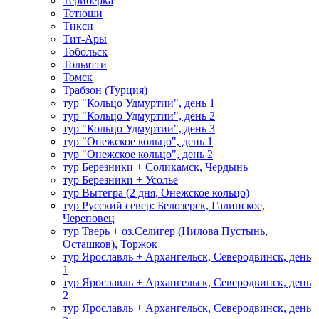
Териберка
Тетюши
Тикси
Тит-Ары
Тобольск
Тольятти
Томск
Трабзон (Турция)
тур "Кольцо Удмуртии", день 1
тур "Кольцо Удмуртии", день 2
тур "Кольцо Удмуртии", день 3
тур "Онежское кольцо", день 1
тур "Онежское кольцо", день 2
тур Березники + Соликамск, Чердынь
тур Березники + Усолье
тур Вытегра (2 дня, Онежское кольцо)
тур Русский север: Белозерск, Галинское,
Череповец
тур Тверь + оз.Селигер (Нилова Пустынь,
Осташков), Торжок
тур Ярославль + Архангельск, Северодвинск, день
1
тур Ярославль + Архангельск, Северодвинск, день
2
тур Ярославль + Архангельск, Северодвинск, день