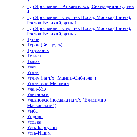
3
тур Ярославль + Архангельск, Северодвинск, день
4
тур Ярославль + Сергиев Посад, Москва (1 ночь),
Ростов Великий, день 1
тур Ярославль + Сергиев Посад, Москва (1 ночь),
Ростов Великий, день 2
Туров
Туров (Беларусь)
Туруханск
Тутаев
Тыяха
Уват
Углич
Углич (на т/х "Мамин-Сибиряк")
Углич или Мышкин
Улан-Удэ
Ульяновск
Ульяновск (посадка на т/х "Владимир
Маяковский")
Умба
Ундоры
Усовка
Усть-Баргузин
Усть-Ишим