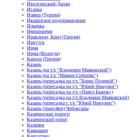
Иволгинский Дацан
Игарка
Измир (Турция)
Икшинское водохранилище
Ильевка
Импиниеми
Ираклион, Крит (Греция)
Иркутск
Ирма
Ирма (Вологда)
Кавала (Греция)
Казань
Казань (на т/х "Владимир Маяковский")
Казань (на т/х "Мамин-Сибиряк")
Казань (пересадка на т/х "Борис Полевой")
Казань (пересадка на т/х "Юрий Никулин")
Казань (пересадка на т/х «Павел Бажов»)
Казань (пересадка на т/х Владимир Маяковский)
Казань (пересадка с т/х "Юрий Никулин")
Казань (трансфер) Чебоксары
Казачинские пороги
Казачинский порог
Калязин
Камышин
Канготово