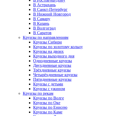
В Ростов-на-Дону
В Астрахань
В Санкт-Петербург
В Нижний Новгород
В Самару
В Казань
В Волгоград
В Саратов
Круизы по направлениям
Круизы Сибири
Круизы по золотому кольцу
Круизы на двоих
Круизы выходного дня
Однодневные круизы
Двухдневные круизы
Трёхдневные круизы
Четырёхдневные круизы
Пятидневные круизы
Круизы с детьми
Круизы с ужином
Круизы по рекам
Круизы по Волге
Круизы по Оке
Круизы по Енисею
Круизы по Каме