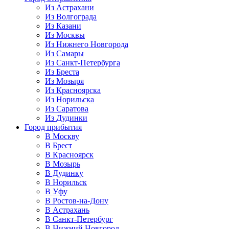
Из Астрахани
Из Волгограда
Из Казани
Из Москвы
Из Нижнего Новгорода
Из Самары
Из Санкт-Петербурга
Из Бреста
Из Мозыря
Из Красноярска
Из Норильска
Из Саратова
Из Дудинки
Город прибытия
В Москву
В Брест
В Красноярск
В Мозырь
В Дудинку
В Норильск
В Уфу
В Ростов-на-Дону
В Астрахань
В Санкт-Петербург
В Нижний Новгород