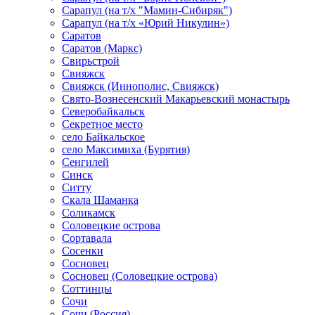
Сарапул (на т/х "Мамин-Сибиряк")
Сарапул (на т/х «Юрий Никулин»)
Саратов
Саратов (Маркс)
Свирьстрой
Свияжск
Свияжск (Иннополис, Свияжск)
Свято-Вознесенский Макарьевский монастырь
Северобайкальск
Секретное место
село Байкальское
село Максимиха (Бурятия)
Сенгилей
Синск
Ситту
Скала Шаманка
Соликамск
Соловецкие острова
Сортавала
Сосенки
Сосновец
Сосновец (Соловецкие острова)
Соттинцы
Сочи
Сочи (Россия)