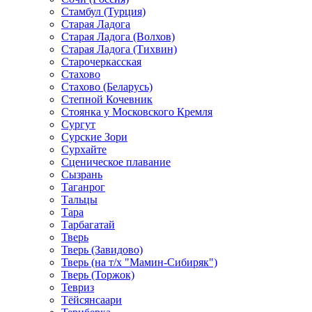
Стамбул (Турция)
Старая Ладога
Старая Ладога (Волхов)
Старая Ладога (Тихвин)
Старочеркасская
Стахово
Стахово (Беларусь)
Степной Кочевник
Стоянка у Московского Кремля
Сургут
Сурские Зори
Сурхайте
Сценическое плавание
Сызрань
Таганрог
Тальцы
Тара
Тарбагатай
Тверь
Тверь (Завидово)
Тверь (на т/х "Мамин-Сибиряк")
Тверь (Торжок)
Тевриз
Тёйсянсаари