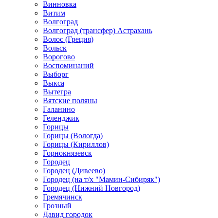
Винновка
Витим
Волгоград
Волгоград (трансфер) Астрахань
Волос (Греция)
Вольск
Ворогово
Воспоминаний
Выборг
Выкса
Вытегра
Вятские поляны
Галанино
Геленджик
Горицы
Горицы (Вологда)
Горицы (Кириллов)
Горнокнязевск
Городец
Городец (Дивеево)
Городец (на т/х "Мамин-Сибиряк")
Городец (Нижний Новгород)
Гремячинск
Грозный
Давид городок