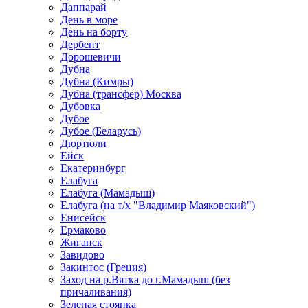
Даппарай
День в море
День на борту
Дербент
Дорошевичи
Дубна
Дубна (Кимры)
Дубна (трансфер) Москва
Дубовка
Дубое
Дубое (Беларусь)
Дюртюли
Ейск
Екатеринбург
Елабуга
Елабуга (Мамадыш)
Елабуга (на т/х "Владимир Маяковский")
Енисейск
Ермаково
Жиганск
Завидово
Закинтос (Греция)
Заход на р.Вятка до г.Мамадыш (без
причаливания)
Зеленая стоянка