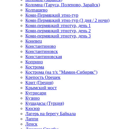
Коломна (Таруса, Поленово, Зарайск)
Колпашево
Коми-Пермяцкий этно-тур
Коми-Пермяцкий этно-тур (3 дня / 2 ночи)
Коми-пермяцкий этнотур, день 1
Коми-пермяцкий этнотур, день 2
Коми-пермяцкий этнотур, день 3
Коневец
Константиново
Константиновск
Константиновская
Коприно
Кострома
Кострома (на т/х "Мамин-Сибиряк")
Крепость Орешек
Крит (Греция)
Крымский мост
Кугрисари
Кузино
Кушадасы (Турция)
Кюсюр
Лагерь на берегу Байкала
Лаппи
Ленск