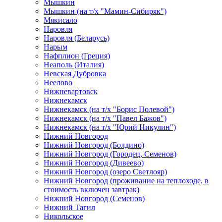
Мышкин
Мышкин (на т/х "Мамин-Сибиряк")
Мякисало
Наровля
Наровля (Беларусь)
Нарым
Нафплион (Греция)
Неаполь (Италия)
Невская Дубровка
Неелово
Нижневартовск
Нижнекамск
Нижнекамск (на т/х "Борис Полевой")
Нижнекамск (на т/х "Павел Бажов")
Нижнекамск (на т/х "Юрий Никулин")
Нижний Новгород
Нижний Новгород (Болдино)
Нижний Новгород (Городец, Семенов)
Нижний Новгород (Дивеево)
Нижний Новгород (озеро Светлояр)
Нижний Новгород (проживание на теплоходе, в
стоимость включен завтрак)
Нижний Новгород (Семенов)
Нижний Тагил
Никольское