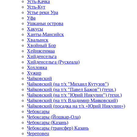
Усть-Качка
Усть-Кут
Устье реки Ура
Уфа
Ушканьи острова
Хакусы
Ханты-Мансийск
Хвалынск
Хвойный Бор
Хейнясенмаа
Хийденсельга
Хийденсельга (Рускеала)
Хохловка
Хужир
Чайковский
Чайковский (на т/х "Михаил Кутузов")
Чайковский (на т/х "Павел Бажов") (техн.)
Чайковский (на т/х "Юрий Никулин") (техн.)
Чайковский (на т/х Владимир Маяковский)
Чайковский (посадка на т/х «Юрий Никулин»)
Чебоксары
Чебоксары (Йошкар-Ола)
Чебоксары (Казань)
Чебоксары (трансфер) Казань
Череповец