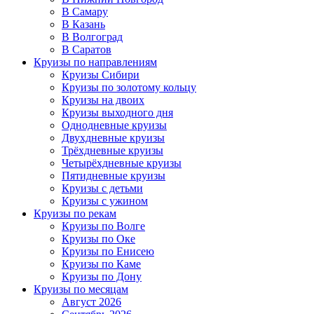
В Самару
В Казань
В Волгоград
В Саратов
Круизы по направлениям
Круизы Сибири
Круизы по золотому кольцу
Круизы на двоих
Круизы выходного дня
Однодневные круизы
Двухдневные круизы
Трёхдневные круизы
Четырёхдневные круизы
Пятидневные круизы
Круизы с детьми
Круизы с ужином
Круизы по рекам
Круизы по Волге
Круизы по Оке
Круизы по Енисею
Круизы по Каме
Круизы по Дону
Круизы по месяцам
Август 2026