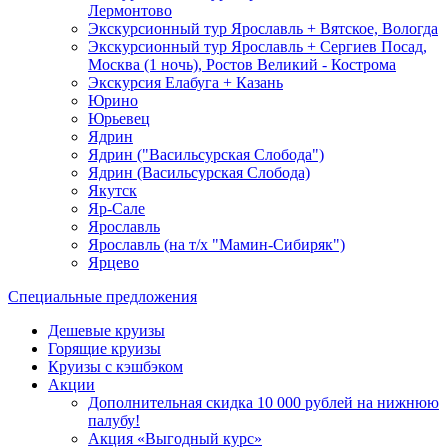
Лермонтово
Экскурсионный тур Ярославль + Вятское, Вологда
Экскурсионный тур Ярославль + Сергиев Посад,
Москва (1 ночь), Ростов Великий - Кострома
Экскурсия Елабуга + Казань
Юрино
Юрьевец
Ядрин
Ядрин ("Васильсурская Слобода")
Ядрин (Васильсурская Слобода)
Якутск
Яр-Сале
Ярославль
Ярославль (на т/х "Мамин-Сибиряк")
Ярцево
Специальные предложения
Дешевые круизы
Горящие круизы
Круизы с кэшбэком
Акции
Дополнительная скидка 10 000 рублей на нижнюю
палубу!
Акция «Выгодный курс»