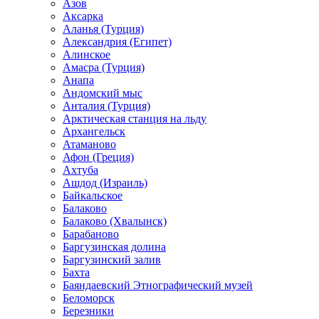
Азов
Аксарка
Аланья (Турция)
Александрия (Египет)
Алинское
Амасра (Турция)
Анапа
Андомский мыс
Анталия (Турция)
Арктическая станция на льду
Архангельск
Атаманово
Афон (Греция)
Ахтуба
Ашдод (Израиль)
Байкальское
Балаково
Балаково (Хвалынск)
Барабаново
Баргузинская долина
Баргузинский залив
Бахта
Баяндаевский Этнографический музей
Беломорск
Березники