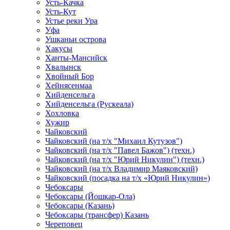
Усть-Качка
Усть-Кут
Устье реки Ура
Уфа
Ушканьи острова
Хакусы
Ханты-Мансийск
Хвалынск
Хвойный Бор
Хейнясенмаа
Хийденсельга
Хийденсельга (Рускеала)
Хохловка
Хужир
Чайковский
Чайковский (на т/х "Михаил Кутузов")
Чайковский (на т/х "Павел Бажов") (техн.)
Чайковский (на т/х "Юрий Никулин") (техн.)
Чайковский (на т/х Владимир Маяковский)
Чайковский (посадка на т/х «Юрий Никулин»)
Чебоксары
Чебоксары (Йошкар-Ола)
Чебоксары (Казань)
Чебоксары (трансфер) Казань
Череповец