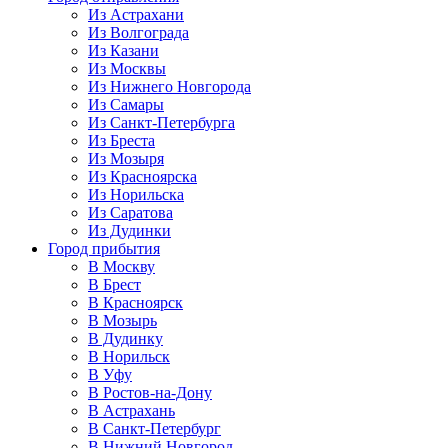
Из Астрахани
Из Волгограда
Из Казани
Из Москвы
Из Нижнего Новгорода
Из Самары
Из Санкт-Петербурга
Из Бреста
Из Мозыря
Из Красноярска
Из Норильска
Из Саратова
Из Дудинки
Город прибытия
В Москву
В Брест
В Красноярск
В Мозырь
В Дудинку
В Норильск
В Уфу
В Ростов-на-Дону
В Астрахань
В Санкт-Петербург
В Нижний Новгород