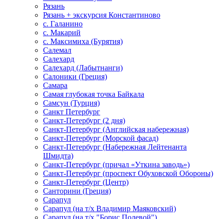
Рязань
Рязань + экскурсия Константиново
с. Галанино
с. Макарий
с. Максимиха (Бурятия)
Салемал
Салехард
Салехард (Лабытнанги)
Салоники (Греция)
Самара
Самая глубокая точка Байкала
Самсун (Турция)
Санкт Петербург
Санкт-Петербург (2 дня)
Санкт-Петербург (Английская набережная)
Санкт-Петербург (Морской фасад)
Санкт-Петербург (Набережная Лейтенанта
Шмидта)
Санкт-Петербург (причал «Уткина заводь»)
Санкт-Петербург (проспект Обуховской Обороны)
Санкт-Петербург (Центр)
Санторини (Греция)
Сарапул
Сарапул (на т/х Владимир Маяковский)
Сарапул (на т/х "Борис Полевой")