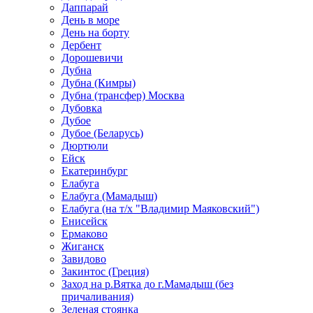
Даппарай
День в море
День на борту
Дербент
Дорошевичи
Дубна
Дубна (Кимры)
Дубна (трансфер) Москва
Дубовка
Дубое
Дубое (Беларусь)
Дюртюли
Ейск
Екатеринбург
Елабуга
Елабуга (Мамадыш)
Елабуга (на т/х "Владимир Маяковский")
Енисейск
Ермаково
Жиганск
Завидово
Закинтос (Греция)
Заход на р.Вятка до г.Мамадыш (без
причаливания)
Зеленая стоянка