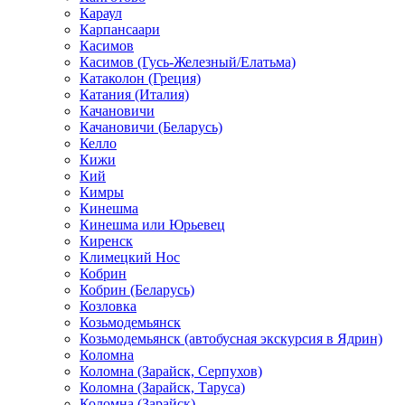
Караул
Карпансаари
Касимов
Касимов (Гусь-Железный/Елатьма)
Катаколон (Греция)
Катания (Италия)
Качановичи
Качановичи (Беларусь)
Келло
Кижи
Кий
Кимры
Кинешма
Кинешма или Юрьевец
Киренск
Климецкий Нос
Кобрин
Кобрин (Беларусь)
Козловка
Козьмодемьянск
Козьмодемьянск (автобусная экскурсия в Ядрин)
Коломна
Коломна (Зарайск, Серпухов)
Коломна (Зарайск, Таруса)
Коломна (Зарайск)