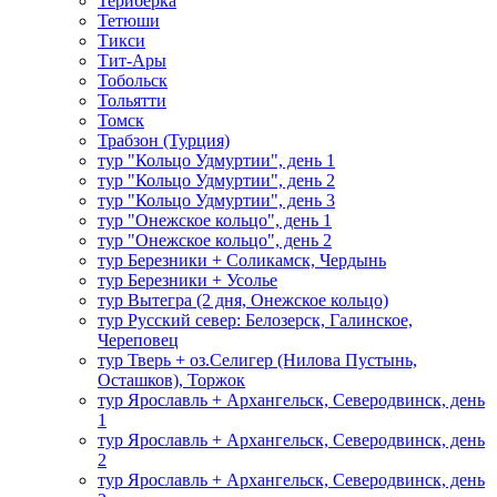
Териберка
Тетюши
Тикси
Тит-Ары
Тобольск
Тольятти
Томск
Трабзон (Турция)
тур "Кольцо Удмуртии", день 1
тур "Кольцо Удмуртии", день 2
тур "Кольцо Удмуртии", день 3
тур "Онежское кольцо", день 1
тур "Онежское кольцо", день 2
тур Березники + Соликамск, Чердынь
тур Березники + Усолье
тур Вытегра (2 дня, Онежское кольцо)
тур Русский север: Белозерск, Галинское,
Череповец
тур Тверь + оз.Селигер (Нилова Пустынь,
Осташков), Торжок
тур Ярославль + Архангельск, Северодвинск, день
1
тур Ярославль + Архангельск, Северодвинск, день
2
тур Ярославль + Архангельск, Северодвинск, день