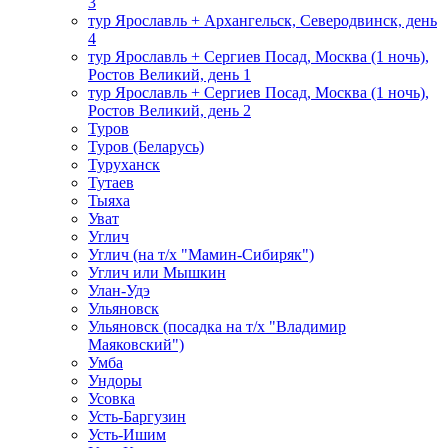
3
тур Ярославль + Архангельск, Северодвинск, день
4
тур Ярославль + Сергиев Посад, Москва (1 ночь),
Ростов Великий, день 1
тур Ярославль + Сергиев Посад, Москва (1 ночь),
Ростов Великий, день 2
Туров
Туров (Беларусь)
Туруханск
Тутаев
Тыяха
Уват
Углич
Углич (на т/х "Мамин-Сибиряк")
Углич или Мышкин
Улан-Удэ
Ульяновск
Ульяновск (посадка на т/х "Владимир
Маяковский")
Умба
Ундоры
Усовка
Усть-Баргузин
Усть-Ишим