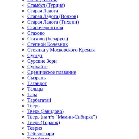
Стамбул (Турция)
Старая Ладога
Старая Ладога (Волхов)
Старая Ладога (Тихвин)
Старочеркасская
Стахово
Стахово (Беларусь)
Степной Кочевник
Стоянка у Московского Кремля
Сургут
Сурские Зори
Сурхайте
Сценическое плавание
Сызрань
Таганрог
Тальцы
Тара
Тарбагатай
Тверь
Тверь (Завидово)
Тверь (на т/х "Мамин-Сибиряк")
Тверь (Торжок)
Тевриз
Тёйсянсаари