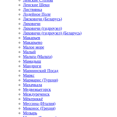
Ленские Столбы
Ленские Щеки
Листвянка
Лодейное Поле
Лясковичи (Беларусь)
Ляховичи
Ляховичи (гидроузел)
Ляховичи (гидроузел) (Беларусь)
Макарьев
Макарьево
Малое море
Малый
Мальта (Мальта)
Мамадыш
Мандроги
Мариинский Посад
Маркс
Мармарис (Турция)
Махачкала
Медвежьегорск
Междуреченск
Мёкериккё
Мессина (Италия)
Миконос (Греция)
Мозырь