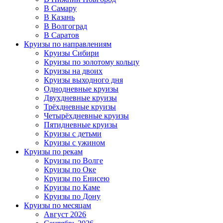
В Самару
В Казань
В Волгоград
В Саратов
Круизы по направлениям
Круизы Сибири
Круизы по золотому кольцу
Круизы на двоих
Круизы выходного дня
Однодневные круизы
Двухдневные круизы
Трёхдневные круизы
Четырёхдневные круизы
Пятидневные круизы
Круизы с детьми
Круизы с ужином
Круизы по рекам
Круизы по Волге
Круизы по Оке
Круизы по Енисею
Круизы по Каме
Круизы по Дону
Круизы по месяцам
Август 2026