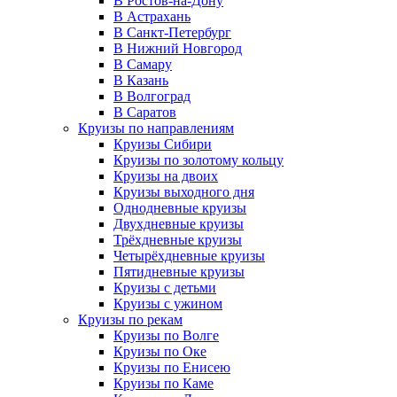
В Ростов-на-Дону
В Астрахань
В Санкт-Петербург
В Нижний Новгород
В Самару
В Казань
В Волгоград
В Саратов
Круизы по направлениям
Круизы Сибири
Круизы по золотому кольцу
Круизы на двоих
Круизы выходного дня
Однодневные круизы
Двухдневные круизы
Трёхдневные круизы
Четырёхдневные круизы
Пятидневные круизы
Круизы с детьми
Круизы с ужином
Круизы по рекам
Круизы по Волге
Круизы по Оке
Круизы по Енисею
Круизы по Каме