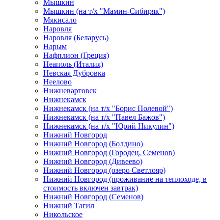
Мышкин
Мышкин (на т/х "Мамин-Сибиряк")
Мякисало
Наровля
Наровля (Беларусь)
Нарым
Нафплион (Греция)
Неаполь (Италия)
Невская Дубровка
Неелово
Нижневартовск
Нижнекамск
Нижнекамск (на т/х "Борис Полевой")
Нижнекамск (на т/х "Павел Бажов")
Нижнекамск (на т/х "Юрий Никулин")
Нижний Новгород
Нижний Новгород (Болдино)
Нижний Новгород (Городец, Семенов)
Нижний Новгород (Дивеево)
Нижний Новгород (озеро Светлояр)
Нижний Новгород (проживание на теплоходе, в
стоимость включен завтрак)
Нижний Новгород (Семенов)
Нижний Тагил
Никольское