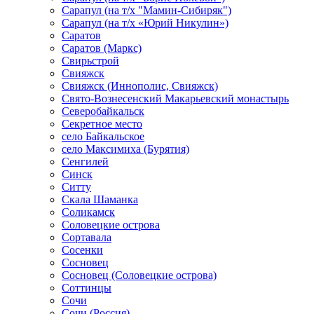
Сарапул (на т/х "Мамин-Сибиряк")
Сарапул (на т/х «Юрий Никулин»)
Саратов
Саратов (Маркс)
Свирьстрой
Свияжск
Свияжск (Иннополис, Свияжск)
Свято-Вознесенский Макарьевский монастырь
Северобайкальск
Секретное место
село Байкальское
село Максимиха (Бурятия)
Сенгилей
Синск
Ситту
Скала Шаманка
Соликамск
Соловецкие острова
Сортавала
Сосенки
Сосновец
Сосновец (Соловецкие острова)
Соттинцы
Сочи
Сочи (Россия)