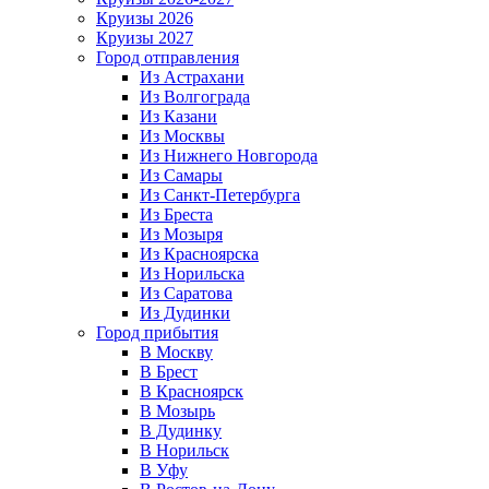
Круизы 2026
Круизы 2027
Город отправления
Из Астрахани
Из Волгограда
Из Казани
Из Москвы
Из Нижнего Новгорода
Из Самары
Из Санкт-Петербурга
Из Бреста
Из Мозыря
Из Красноярска
Из Норильска
Из Саратова
Из Дудинки
Город прибытия
В Москву
В Брест
В Красноярск
В Мозырь
В Дудинку
В Норильск
В Уфу