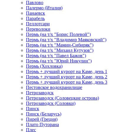
Павлово
Палермо (Италия)
Панаевск
Парабель
Пеллотсари
Переволоки
Пермь (на т/х "Борис Полевой")
Пермь (на т/х "Владимир Маяковский")
Пермь (на т/х "Мамин-Сибиряк")
Пермь (на т/х "Михаил Кутузов")
Пермь (на т/х "Павел Бажов")
Пермь (на т/х "Юрий Никулин")
Пермь (Хохловка)
Пермь + лучший курорт на Каме, день 1
Пермь + лучший курорт на Каме, день 2
Пермь + лучший курорт на Каме, день 3
Пестовское водохранилище
Петрозаводск
Петрозаводск (Соловецкие острова)
Петрозаводск (Соловки)
Пинск
Пинск (Беларусь)
Пирей (Греция)
Плато Путорана
Плес