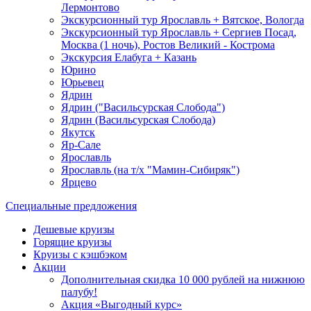
Лермонтово
Экскурсионный тур Ярославль + Вятское, Вологда
Экскурсионный тур Ярославль + Сергиев Посад,
Москва (1 ночь), Ростов Великий - Кострома
Экскурсия Елабуга + Казань
Юрино
Юрьевец
Ядрин
Ядрин ("Васильсурская Слобода")
Ядрин (Васильсурская Слобода)
Якутск
Яр-Сале
Ярославль
Ярославль (на т/х "Мамин-Сибиряк")
Ярцево
Специальные предложения
Дешевые круизы
Горящие круизы
Круизы с кэшбэком
Акции
Дополнительная скидка 10 000 рублей на нижнюю
палубу!
Акция «Выгодный курс»