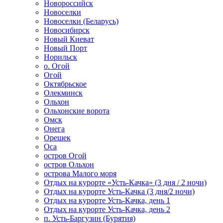
Новороссийск
Новоселки
Новоселки (Беларусь)
Новосибирск
Новый Киеват
Новый Порт
Норильск
о. Огой
Огой
Октябрьское
Олекминск
Ольхон
Ольхонские ворота
Омск
Онега
Орешек
Оса
остров Огой
остров Ольхон
острова Малого моря
Отдых на курорте «Усть-Качка» (3 дня / 2 ночи)
Отдых на курорте Усть-Качка (3 дня/2 ночи)
Отдых на курорте Усть-Качка, день 1
Отдых на курорте Усть-Качка, день 2
п. Усть-Баргузин (Бурятия)