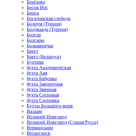
Берёзово
Бесов Нос
Бирск
Богатырская слобода
Бодрум (Турция)
Бозджаада (Турция)
Болгар
Болгары
Большеречье
Брест
Брест (Беларусь)
Буотама
бухта Академическая
бухта Аяя
бухта Бабушка
бухта Заворотная
бухта Змеиная
бухта Сосновая
бухта Сосновка
Бухты Большого моря
Валаам
Великий Новгород
Великий Новгород (Старая Русса)
Верккосаари
Весьегонск