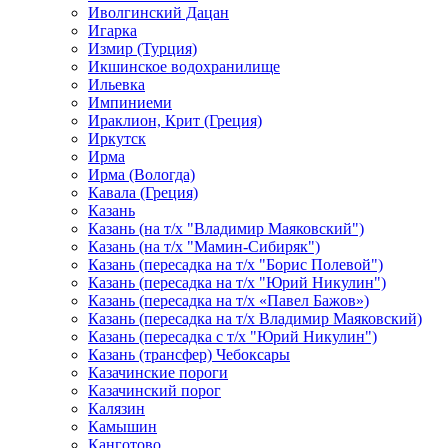
Иволгинский Дацан
Игарка
Измир (Турция)
Икшинское водохранилище
Ильевка
Импиниеми
Ираклион, Крит (Греция)
Иркутск
Ирма
Ирма (Вологда)
Кавала (Греция)
Казань
Казань (на т/х "Владимир Маяковский")
Казань (на т/х "Мамин-Сибиряк")
Казань (пересадка на т/х "Борис Полевой")
Казань (пересадка на т/х "Юрий Никулин")
Казань (пересадка на т/х «Павел Бажов»)
Казань (пересадка на т/х Владимир Маяковский)
Казань (пересадка с т/х "Юрий Никулин")
Казань (трансфер) Чебоксары
Казачинские пороги
Казачинский порог
Калязин
Камышин
Канготово