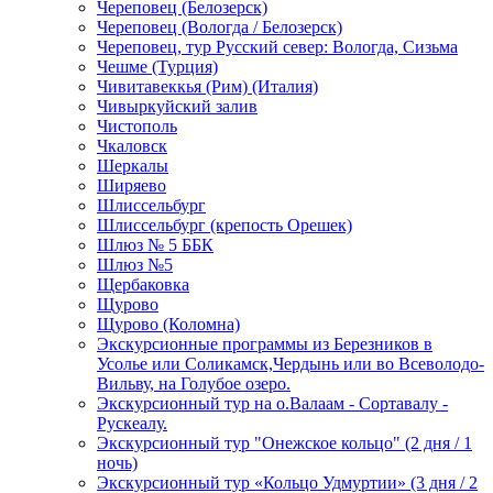
Череповец (Белозерск)
Череповец (Вологда / Белозерск)
Череповец, тур Русский север: Вологда, Сизьма
Чешме (Турция)
Чивитавеккья (Рим) (Италия)
Чивыркуйский залив
Чистополь
Чкаловск
Шеркалы
Ширяево
Шлиссельбург
Шлиссельбург (крепость Орешек)
Шлюз № 5 ББК
Шлюз №5
Щербаковка
Щурово
Щурово (Коломна)
Экскурсионные программы из Березников в
Усолье или Соликамск,Чердынь или во Всеволодо-
Вильву, на Голубое озеро.
Экскурсионный тур на о.Валаам - Сортавалу -
Рускеалу.
Экскурсионный тур "Онежское кольцо" (2 дня / 1
ночь)
Экскурсионный тур «Кольцо Удмуртии» (3 дня / 2