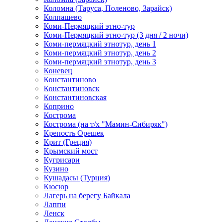
Коломна (Таруса, Поленово, Зарайск)
Колпашево
Коми-Пермяцкий этно-тур
Коми-Пермяцкий этно-тур (3 дня / 2 ночи)
Коми-пермяцкий этнотур, день 1
Коми-пермяцкий этнотур, день 2
Коми-пермяцкий этнотур, день 3
Коневец
Константиново
Константиновск
Константиновская
Коприно
Кострома
Кострома (на т/х "Мамин-Сибиряк")
Крепость Орешек
Крит (Греция)
Крымский мост
Кугрисари
Кузино
Кушадасы (Турция)
Кюсюр
Лагерь на берегу Байкала
Лаппи
Ленск