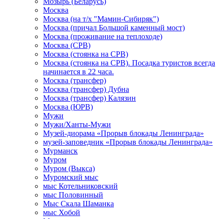
Мозырь (Беларусь)
Москва
Москва (на т/х "Мамин-Сибиряк")
Москва (причал Большой каменный мост)
Москва (проживание на теплоходе)
Москва (СРВ)
Москва (стоянка на СРВ)
Москва (стоянка на СРВ). Посадка туристов всегда
начинается в 22 часа.
Москва (трансфер)
Москва (трансфер) Дубна
Москва (трансфер) Калязин
Москва (ЮРВ)
Мужи
Мужи/Ханты-Мужи
Музей-диорама «Прорыв блокады Ленинграда»
музей-заповедник «Прорыв блокады Ленинграда»
Мурманск
Муром
Муром (Выкса)
Муромский мыс
мыс Котельниковский
мыс Половинный
Мыс Скала Шаманка
мыс Хобой