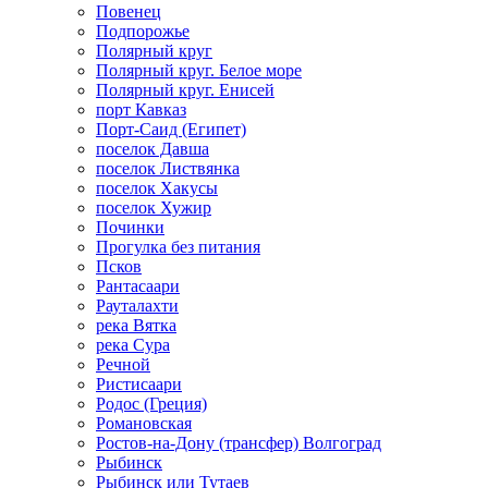
Повенец
Подпорожье
Полярный круг
Полярный круг. Белое море
Полярный круг. Енисей
порт Кавказ
Порт-Саид (Египет)
поселок Давша
поселок Листвянка
поселок Хакусы
поселок Хужир
Починки
Прогулка без питания
Псков
Рантасаари
Рауталахти
река Вятка
река Сура
Речной
Ристисаари
Родос (Греция)
Романовская
Ростов-на-Дону (трансфер) Волгоград
Рыбинск
Рыбинск или Тутаев