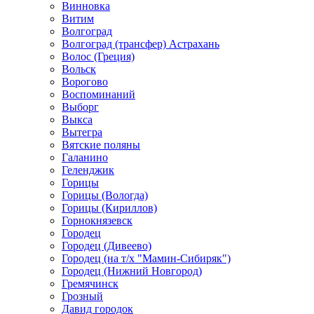
Винновка
Витим
Волгоград
Волгоград (трансфер) Астрахань
Волос (Греция)
Вольск
Ворогово
Воспоминаний
Выборг
Выкса
Вытегра
Вятские поляны
Галанино
Геленджик
Горицы
Горицы (Вологда)
Горицы (Кириллов)
Горнокнязевск
Городец
Городец (Дивеево)
Городец (на т/х "Мамин-Сибиряк")
Городец (Нижний Новгород)
Гремячинск
Грозный
Давид городок