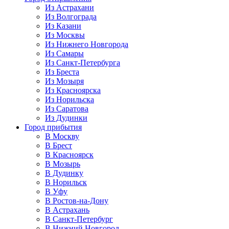
Из Астрахани
Из Волгограда
Из Казани
Из Москвы
Из Нижнего Новгорода
Из Самары
Из Санкт-Петербурга
Из Бреста
Из Мозыря
Из Красноярска
Из Норильска
Из Саратова
Из Дудинки
Город прибытия
В Москву
В Брест
В Красноярск
В Мозырь
В Дудинку
В Норильск
В Уфу
В Ростов-на-Дону
В Астрахань
В Санкт-Петербург
В Нижний Новгород