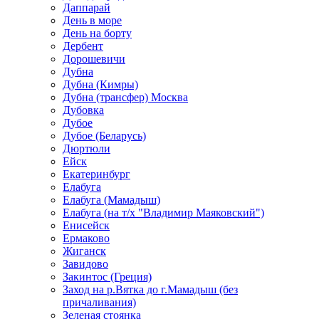
Даппарай
День в море
День на борту
Дербент
Дорошевичи
Дубна
Дубна (Кимры)
Дубна (трансфер) Москва
Дубовка
Дубое
Дубое (Беларусь)
Дюртюли
Ейск
Екатеринбург
Елабуга
Елабуга (Мамадыш)
Елабуга (на т/х "Владимир Маяковский")
Енисейск
Ермаково
Жиганск
Завидово
Закинтос (Греция)
Заход на р.Вятка до г.Мамадыш (без
причаливания)
Зеленая стоянка