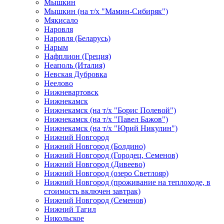
Мышкин
Мышкин (на т/х "Мамин-Сибиряк")
Мякисало
Наровля
Наровля (Беларусь)
Нарым
Нафплион (Греция)
Неаполь (Италия)
Невская Дубровка
Неелово
Нижневартовск
Нижнекамск
Нижнекамск (на т/х "Борис Полевой")
Нижнекамск (на т/х "Павел Бажов")
Нижнекамск (на т/х "Юрий Никулин")
Нижний Новгород
Нижний Новгород (Болдино)
Нижний Новгород (Городец, Семенов)
Нижний Новгород (Дивеево)
Нижний Новгород (озеро Светлояр)
Нижний Новгород (проживание на теплоходе, в
стоимость включен завтрак)
Нижний Новгород (Семенов)
Нижний Тагил
Никольское