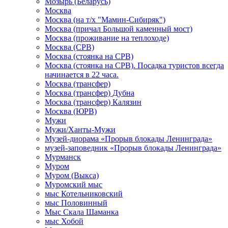
Мозырь (Беларусь)
Москва
Москва (на т/х "Мамин-Сибиряк")
Москва (причал Большой каменный мост)
Москва (проживание на теплоходе)
Москва (СРВ)
Москва (стоянка на СРВ)
Москва (стоянка на СРВ). Посадка туристов всегда
начинается в 22 часа.
Москва (трансфер)
Москва (трансфер) Дубна
Москва (трансфер) Калязин
Москва (ЮРВ)
Мужи
Мужи/Ханты-Мужи
Музей-диорама «Прорыв блокады Ленинграда»
музей-заповедник «Прорыв блокады Ленинграда»
Мурманск
Муром
Муром (Выкса)
Муромский мыс
мыс Котельниковский
мыс Половинный
Мыс Скала Шаманка
мыс Хобой