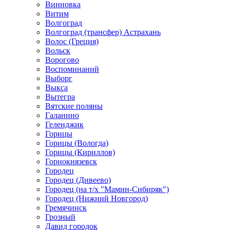
Винновка
Витим
Волгоград
Волгоград (трансфер) Астрахань
Волос (Греция)
Вольск
Ворогово
Воспоминаний
Выборг
Выкса
Вытегра
Вятские поляны
Галанино
Геленджик
Горицы
Горицы (Вологда)
Горицы (Кириллов)
Горнокнязевск
Городец
Городец (Дивеево)
Городец (на т/х "Мамин-Сибиряк")
Городец (Нижний Новгород)
Гремячинск
Грозный
Давид городок