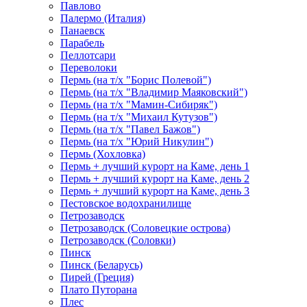
Павлово
Палермо (Италия)
Панаевск
Парабель
Пеллотсари
Переволоки
Пермь (на т/х "Борис Полевой")
Пермь (на т/х "Владимир Маяковский")
Пермь (на т/х "Мамин-Сибиряк")
Пермь (на т/х "Михаил Кутузов")
Пермь (на т/х "Павел Бажов")
Пермь (на т/х "Юрий Никулин")
Пермь (Хохловка)
Пермь + лучший курорт на Каме, день 1
Пермь + лучший курорт на Каме, день 2
Пермь + лучший курорт на Каме, день 3
Пестовское водохранилище
Петрозаводск
Петрозаводск (Соловецкие острова)
Петрозаводск (Соловки)
Пинск
Пинск (Беларусь)
Пирей (Греция)
Плато Путорана
Плес