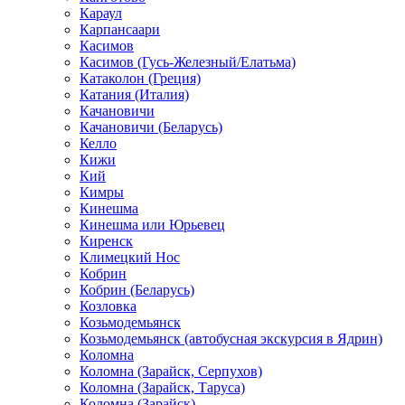
Караул
Карпансаари
Касимов
Касимов (Гусь-Железный/Елатьма)
Катаколон (Греция)
Катания (Италия)
Качановичи
Качановичи (Беларусь)
Келло
Кижи
Кий
Кимры
Кинешма
Кинешма или Юрьевец
Киренск
Климецкий Нос
Кобрин
Кобрин (Беларусь)
Козловка
Козьмодемьянск
Козьмодемьянск (автобусная экскурсия в Ядрин)
Коломна
Коломна (Зарайск, Серпухов)
Коломна (Зарайск, Таруса)
Коломна (Зарайск)