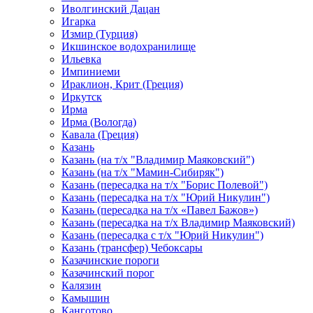
Иволгинский Дацан
Игарка
Измир (Турция)
Икшинское водохранилище
Ильевка
Импиниеми
Ираклион, Крит (Греция)
Иркутск
Ирма
Ирма (Вологда)
Кавала (Греция)
Казань
Казань (на т/х "Владимир Маяковский")
Казань (на т/х "Мамин-Сибиряк")
Казань (пересадка на т/х "Борис Полевой")
Казань (пересадка на т/х "Юрий Никулин")
Казань (пересадка на т/х «Павел Бажов»)
Казань (пересадка на т/х Владимир Маяковский)
Казань (пересадка с т/х "Юрий Никулин")
Казань (трансфер) Чебоксары
Казачинские пороги
Казачинский порог
Калязин
Камышин
Канготово