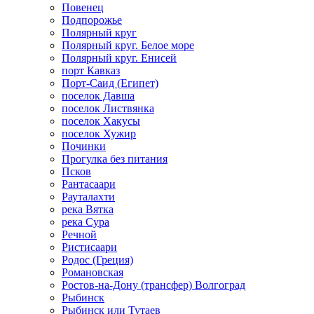
Повенец
Подпорожье
Полярный круг
Полярный круг. Белое море
Полярный круг. Енисей
порт Кавказ
Порт-Саид (Египет)
поселок Давша
поселок Листвянка
поселок Хакусы
поселок Хужир
Починки
Прогулка без питания
Псков
Рантасаари
Рауталахти
река Вятка
река Сура
Речной
Ристисаари
Родос (Греция)
Романовская
Ростов-на-Дону (трансфер) Волгоград
Рыбинск
Рыбинск или Тутаев