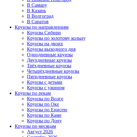
В Самару
В Казань
В Волгоград
В Саратов
Круизы по направлениям
Круизы Сибири
Круизы по золотому кольцу
Круизы на двоих
Круизы выходного дня
Однодневные круизы
Двухдневные круизы
Трёхдневные круизы
Четырёхдневные круизы
Пятидневные круизы
Круизы с детьми
Круизы с ужином
Круизы по рекам
Круизы по Волге
Круизы по Оке
Круизы по Енисею
Круизы по Каме
Круизы по Дону
Круизы по месяцам
Август 2026