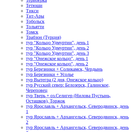
Териберка
Тетюши
Тикси
Тит-Ары
Тобольск
Тольятти
Томск
Трабзон (Турция)
тур "Кольцо Удмуртии", день 1
тур "Кольцо Удмуртии", день 2
тур "Кольцо Удмуртии", день 3
тур "Онежское кольцо", день 1
тур "Онежское кольцо", день 2
тур Березники + Соликамск, Чердынь
тур Березники + Усолье
тур Вытегра (2 дня, Онежское кольцо)
тур Русский север: Белозерск, Галинское,
Череповец
тур Тверь + оз.Селигер (Нилова Пустынь,
Осташков), Торжок
тур Ярославль + Архангельск, Северодвинск, день
1
тур Ярославль + Архангельск, Северодвинск, день
2
тур Ярославль + Архангельск, Северодвинск, день