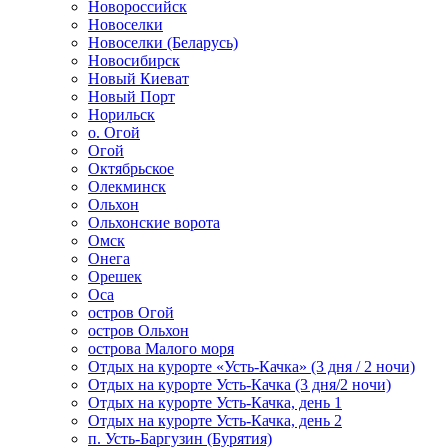
Новороссийск
Новоселки
Новоселки (Беларусь)
Новосибирск
Новый Киеват
Новый Порт
Норильск
о. Огой
Огой
Октябрьское
Олекминск
Ольхон
Ольхонские ворота
Омск
Онега
Орешек
Оса
остров Огой
остров Ольхон
острова Малого моря
Отдых на курорте «Усть-Качка» (3 дня / 2 ночи)
Отдых на курорте Усть-Качка (3 дня/2 ночи)
Отдых на курорте Усть-Качка, день 1
Отдых на курорте Усть-Качка, день 2
п. Усть-Баргузин (Бурятия)