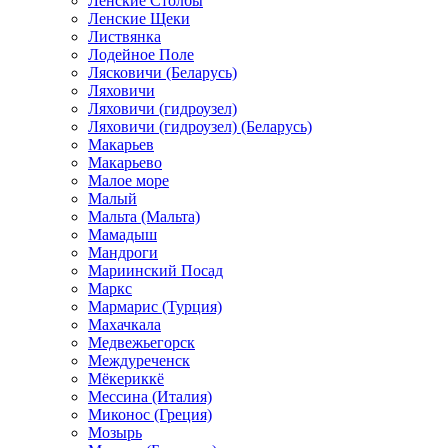
Ленские Столбы
Ленские Щеки
Листвянка
Лодейное Поле
Лясковичи (Беларусь)
Ляховичи
Ляховичи (гидроузел)
Ляховичи (гидроузел) (Беларусь)
Макарьев
Макарьево
Малое море
Малый
Мальта (Мальта)
Мамадыш
Мандроги
Мариинский Посад
Маркс
Мармарис (Турция)
Махачкала
Медвежьегорск
Междуреченск
Мёкериккё
Мессина (Италия)
Миконос (Греция)
Мозырь