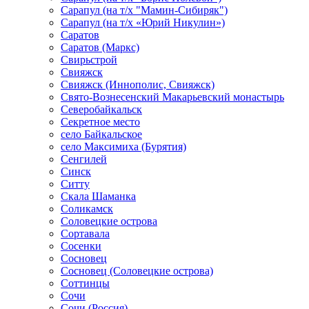
Сарапул (на т/х "Мамин-Сибиряк")
Сарапул (на т/х «Юрий Никулин»)
Саратов
Саратов (Маркс)
Свирьстрой
Свияжск
Свияжск (Иннополис, Свияжск)
Свято-Вознесенский Макарьевский монастырь
Северобайкальск
Секретное место
село Байкальское
село Максимиха (Бурятия)
Сенгилей
Синск
Ситту
Скала Шаманка
Соликамск
Соловецкие острова
Сортавала
Сосенки
Сосновец
Сосновец (Соловецкие острова)
Соттинцы
Сочи
Сочи (Россия)