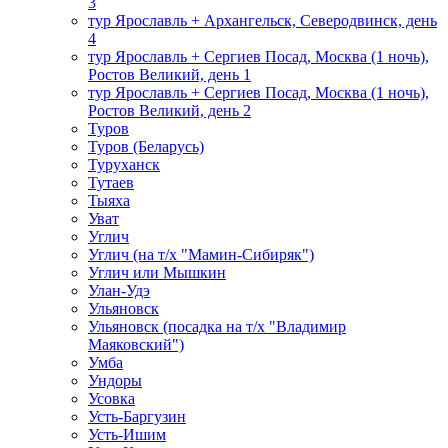
3
тур Ярославль + Архангельск, Северодвинск, день
4
тур Ярославль + Сергиев Посад, Москва (1 ночь),
Ростов Великий, день 1
тур Ярославль + Сергиев Посад, Москва (1 ночь),
Ростов Великий, день 2
Туров
Туров (Беларусь)
Туруханск
Тутаев
Тыяха
Уват
Углич
Углич (на т/х "Мамин-Сибиряк")
Углич или Мышкин
Улан-Удэ
Ульяновск
Ульяновск (посадка на т/х "Владимир
Маяковский")
Умба
Ундоры
Усовка
Усть-Баргузин
Усть-Ишим