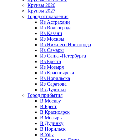
Круизы 2026
Круизы 2027
Город отправления
Из Астрахани
Из Волгограда
Из Казани
Из Москвы
Из Нижнего Новгорода
Из Самары
Из Санкт-Петербурга
Из Бреста
Из Мозыря
Из Красноярска
Из Норильска
Из Саратова
Из Дудинки
Город прибытия
В Москву
В Брест
В Красноярск
В Мозырь
В Дудинку
В Норильск
В Уфу