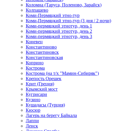
Коломна (Таруса, Поленово, Зарайск)
Колпашево
Коми-Пермяцкий этно-тур
Коми-Пермяцкий этно-тур (3 дня / 2 ночи)
Коми-пермяцкий этнотур, день 1
Коми-пермяцкий этнотур, день 2
Коми-пермяцкий этнотур, день 3
Коневец
Константиново
Константиновск
Константиновская
Коприно
Кострома
Кострома (на т/х "Мамин-Сибиряк")
Крепость Орешек
Крит (Греция)
Крымский мост
Кугрисари
Кузино
Кушадасы (Турция)
Кюсюр
Лагерь на берегу Байкала
Лаппи
Ленск