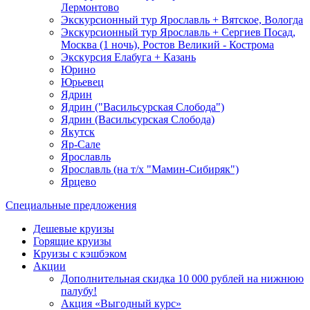
Лермонтово
Экскурсионный тур Ярославль + Вятское, Вологда
Экскурсионный тур Ярославль + Сергиев Посад,
Москва (1 ночь), Ростов Великий - Кострома
Экскурсия Елабуга + Казань
Юрино
Юрьевец
Ядрин
Ядрин ("Васильсурская Слобода")
Ядрин (Васильсурская Слобода)
Якутск
Яр-Сале
Ярославль
Ярославль (на т/х "Мамин-Сибиряк")
Ярцево
Специальные предложения
Дешевые круизы
Горящие круизы
Круизы с кэшбэком
Акции
Дополнительная скидка 10 000 рублей на нижнюю
палубу!
Акция «Выгодный курс»