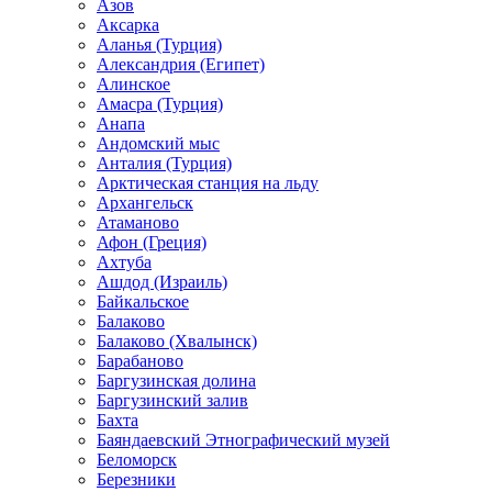
Азов
Аксарка
Аланья (Турция)
Александрия (Египет)
Алинское
Амасра (Турция)
Анапа
Андомский мыс
Анталия (Турция)
Арктическая станция на льду
Архангельск
Атаманово
Афон (Греция)
Ахтуба
Ашдод (Израиль)
Байкальское
Балаково
Балаково (Хвалынск)
Барабаново
Баргузинская долина
Баргузинский залив
Бахта
Баяндаевский Этнографический музей
Беломорск
Березники