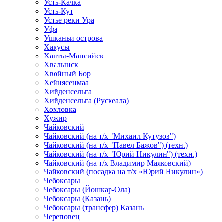
Усть-Качка
Усть-Кут
Устье реки Ура
Уфа
Ушканьи острова
Хакусы
Ханты-Мансийск
Хвалынск
Хвойный Бор
Хейнясенмаа
Хийденсельга
Хийденсельга (Рускеала)
Хохловка
Хужир
Чайковский
Чайковский (на т/х "Михаил Кутузов")
Чайковский (на т/х "Павел Бажов") (техн.)
Чайковский (на т/х "Юрий Никулин") (техн.)
Чайковский (на т/х Владимир Маяковский)
Чайковский (посадка на т/х «Юрий Никулин»)
Чебоксары
Чебоксары (Йошкар-Ола)
Чебоксары (Казань)
Чебоксары (трансфер) Казань
Череповец