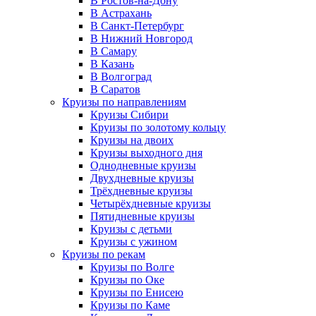
В Ростов-на-Дону
В Астрахань
В Санкт-Петербург
В Нижний Новгород
В Самару
В Казань
В Волгоград
В Саратов
Круизы по направлениям
Круизы Сибири
Круизы по золотому кольцу
Круизы на двоих
Круизы выходного дня
Однодневные круизы
Двухдневные круизы
Трёхдневные круизы
Четырёхдневные круизы
Пятидневные круизы
Круизы с детьми
Круизы с ужином
Круизы по рекам
Круизы по Волге
Круизы по Оке
Круизы по Енисею
Круизы по Каме