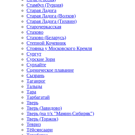
Стамбул (Турция)
Старая Ладога
Старая Ладога (Волхов)
Старая Ладога (Тихвин)
Старочеркасская
Стахово
Стахово (Беларусь)
Степной Кочевник
Стоянка у Московского Кремля
Сургут
Сурские Зори
Сурхайте
Сценическое плавание
Сызрань
Таганрог
Тальцы
Тара
Тарбагатай
Тверь
Тверь (Завидово)
Тверь (на т/х "Мамин-Сибиряк")
Тверь (Торжок)
Тевриз
Тёйсянсаари