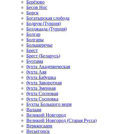
Берёзово
Бесов Нос
Бирск
Богатырская слобода
Бодрум (Турция)
Бозджаада (Турция)
Болгар
Болгары
Большеречье
Брест
Брест (Беларусь)
Буотама
бухта Академическая
бухта Аяя
бухта Бабушка
бухта Заворотная
бухта Змеиная
бухта Сосновая
бухта Сосновка
Бухты Большого моря
Валаам
Великий Новгород
Великий Новгород (Старая Русса)
Верккосаари
Весьегонск