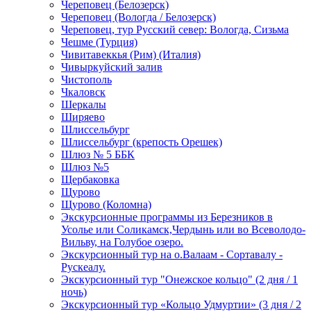
Череповец (Белозерск)
Череповец (Вологда / Белозерск)
Череповец, тур Русский север: Вологда, Сизьма
Чешме (Турция)
Чивитавеккья (Рим) (Италия)
Чивыркуйский залив
Чистополь
Чкаловск
Шеркалы
Ширяево
Шлиссельбург
Шлиссельбург (крепость Орешек)
Шлюз № 5 ББК
Шлюз №5
Щербаковка
Щурово
Щурово (Коломна)
Экскурсионные программы из Березников в
Усолье или Соликамск,Чердынь или во Всеволодо-
Вильву, на Голубое озеро.
Экскурсионный тур на о.Валаам - Сортавалу -
Рускеалу.
Экскурсионный тур "Онежское кольцо" (2 дня / 1
ночь)
Экскурсионный тур «Кольцо Удмуртии» (3 дня / 2