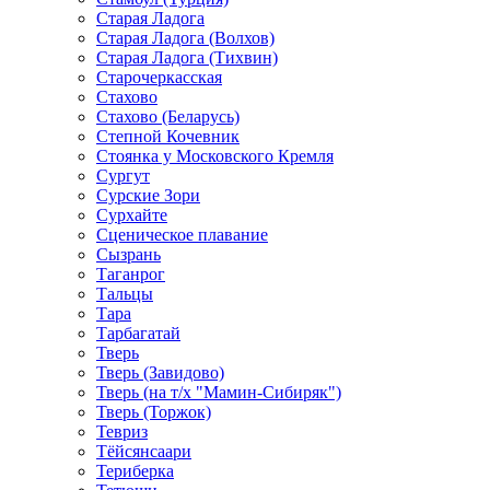
Старая Ладога
Старая Ладога (Волхов)
Старая Ладога (Тихвин)
Старочеркасская
Стахово
Стахово (Беларусь)
Степной Кочевник
Стоянка у Московского Кремля
Сургут
Сурские Зори
Сурхайте
Сценическое плавание
Сызрань
Таганрог
Тальцы
Тара
Тарбагатай
Тверь
Тверь (Завидово)
Тверь (на т/х "Мамин-Сибиряк")
Тверь (Торжок)
Тевриз
Тёйсянсаари
Териберка