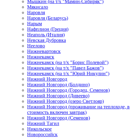
Мышкин (на т/х "Мамин-Сибиряк")
Мякисало
Наровля
Наровля (Беларусь)
Нарым
Нафплион (Греция)
Неаполь (Италия)
Невская Дубровка
Неелово
Нижневартовск
Нижнекамск
Нижнекамск (на т/х "Борис Полевой")
Нижнекамск (на т/х "Павел Бажов")
Нижнекамск (на т/х "Юрий Никулин")
Нижний Новгород
Нижний Новгород (Болдино)
Нижний Новгород (Городец, Семенов)
Нижний Новгород (Дивеево)
Нижний Новгород (озеро Светлояр)
Нижний Новгород (проживание на теплоходе, в
стоимость включен завтрак)
Нижний Новгород (Семенов)
Нижний Тагил
Никольское
Новороссийск