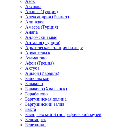
Азов
Аксарка
Аланья (Турция)
Александрия (Египет)
Алинское
Амасра (Турция)
Анапа
Андомский мыс
Анталия (Турция)
Арктическая станция на льду
Архангельск
Атаманово
Афон (Греция)
Ахтуба
Ашдод (Израиль)
Байкальское
Балаково
Балаково (Хвалынск)
Барабаново
Баргузинская долина
Баргузинский залив
Бахта
Баяндаевский Этнографический музей
Беломорск
Березники