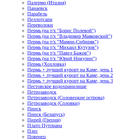
Палермо (Италия)
Панаевск
Парабель
Пеллотсари
Переволоки
Пермь (на т/х "Борис Полевой")
Пермь (на т/х "Владимир Маяковский")
Пермь (на т/х "Мамин-Сибиряк")
Пермь (на т/х "Михаил Кутузов")
Пермь (на т/х "Павел Бажов")
Пермь (на т/х "Юрий Никулин")
Пермь (Хохловка)
Пермь + лучший курорт на Каме, день 1
Пермь + лучший курорт на Каме, день 2
Пермь + лучший курорт на Каме, день 3
Пестовское водохранилище
Петрозаводск
Петрозаводск (Соловецкие острова)
Петрозаводск (Соловки)
Пинск
Пинск (Беларусь)
Пирей (Греция)
Плато Путорана
Плес
Повенец