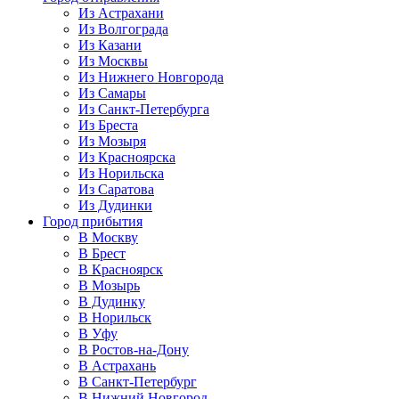
Из Астрахани
Из Волгограда
Из Казани
Из Москвы
Из Нижнего Новгорода
Из Самары
Из Санкт-Петербурга
Из Бреста
Из Мозыря
Из Красноярска
Из Норильска
Из Саратова
Из Дудинки
Город прибытия
В Москву
В Брест
В Красноярск
В Мозырь
В Дудинку
В Норильск
В Уфу
В Ростов-на-Дону
В Астрахань
В Санкт-Петербург
В Нижний Новгород