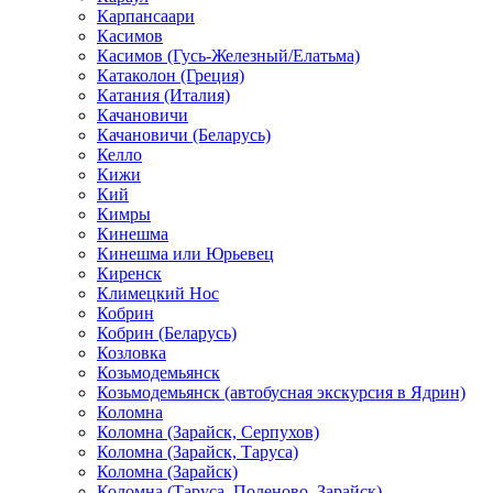
Карпансаари
Касимов
Касимов (Гусь-Железный/Елатьма)
Катаколон (Греция)
Катания (Италия)
Качановичи
Качановичи (Беларусь)
Келло
Кижи
Кий
Кимры
Кинешма
Кинешма или Юрьевец
Киренск
Климецкий Нос
Кобрин
Кобрин (Беларусь)
Козловка
Козьмодемьянск
Козьмодемьянск (автобусная экскурсия в Ядрин)
Коломна
Коломна (Зарайск, Серпухов)
Коломна (Зарайск, Таруса)
Коломна (Зарайск)
Коломна (Таруса, Поленово, Зарайск)