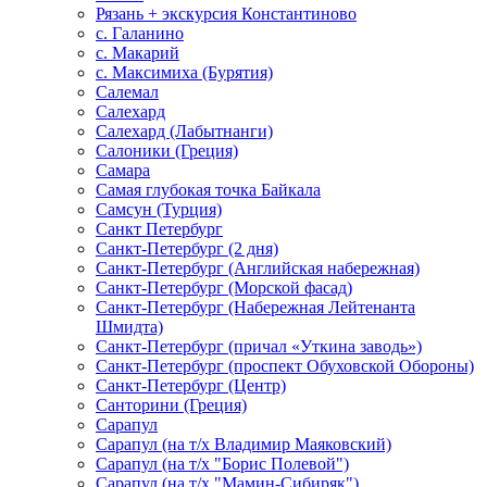
Рязань + экскурсия Константиново
с. Галанино
с. Макарий
с. Максимиха (Бурятия)
Салемал
Салехард
Салехард (Лабытнанги)
Салоники (Греция)
Самара
Самая глубокая точка Байкала
Самсун (Турция)
Санкт Петербург
Санкт-Петербург (2 дня)
Санкт-Петербург (Английская набережная)
Санкт-Петербург (Морской фасад)
Санкт-Петербург (Набережная Лейтенанта
Шмидта)
Санкт-Петербург (причал «Уткина заводь»)
Санкт-Петербург (проспект Обуховской Обороны)
Санкт-Петербург (Центр)
Санторини (Греция)
Сарапул
Сарапул (на т/х Владимир Маяковский)
Сарапул (на т/х "Борис Полевой")
Сарапул (на т/х "Мамин-Сибиряк")