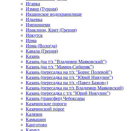
Игарка
Измир (Турция)
Икшинское водохранилище
Ильевка
Импиниеми
Ираклион, Крит (Греция)
Иркутск
Ирма
Ирма (Вологда)
Кавала (Греция)
Казань
Казань (на т/х "Владимир Маяковский")
Казань (на т/х "Мамин-Сибиряк")
Казань (пересадка на т/х "Борис Полевой")
Казань (пересадка на т/х "Юрий Никулин")
Казань (пересадка на т/х «Павел Бажов»)
Казань (пересадка на т/х Владимир Маяковский)
Казань (пересадка с т/х "Юрий Никулин")
Казань (трансфер) Чебоксары
Казачинские пороги
Казачинский порог
Калязин
Камышин
Канготово
Караул