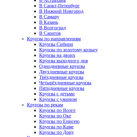
В Астрахань
В Санкт-Петербург
В Нижний Новгород
В Самару
В Казань
В Волгоград
В Саратов
Круизы по направлениям
Круизы Сибири
Круизы по золотому кольцу
Круизы на двоих
Круизы выходного дня
Однодневные круизы
Двухдневные круизы
Трёхдневные круизы
Четырёхдневные круизы
Пятидневные круизы
Круизы с детьми
Круизы с ужином
Круизы по рекам
Круизы по Волге
Круизы по Оке
Круизы по Енисею
Круизы по Каме
Круизы по Дону