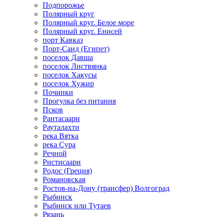
Подпорожье
Полярный круг
Полярный круг. Белое море
Полярный круг. Енисей
порт Кавказ
Порт-Саид (Египет)
поселок Давша
поселок Листвянка
поселок Хакусы
поселок Хужир
Починки
Прогулка без питания
Псков
Рантасаари
Рауталахти
река Вятка
река Сура
Речной
Ристисаари
Родос (Греция)
Романовская
Ростов-на-Дону (трансфер) Волгоград
Рыбинск
Рыбинск или Тутаев
Рязань