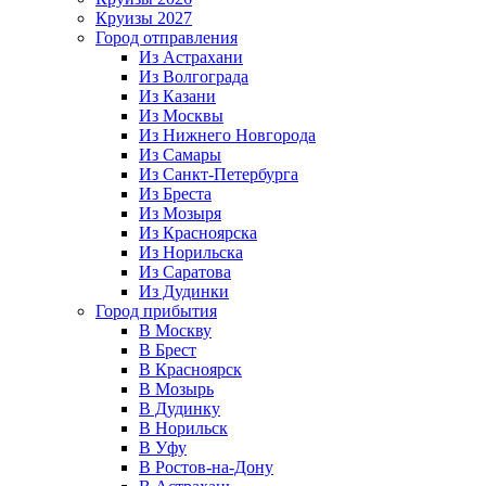
Круизы 2027
Город отправления
Из Астрахани
Из Волгограда
Из Казани
Из Москвы
Из Нижнего Новгорода
Из Самары
Из Санкт-Петербурга
Из Бреста
Из Мозыря
Из Красноярска
Из Норильска
Из Саратова
Из Дудинки
Город прибытия
В Москву
В Брест
В Красноярск
В Мозырь
В Дудинку
В Норильск
В Уфу
В Ростов-на-Дону