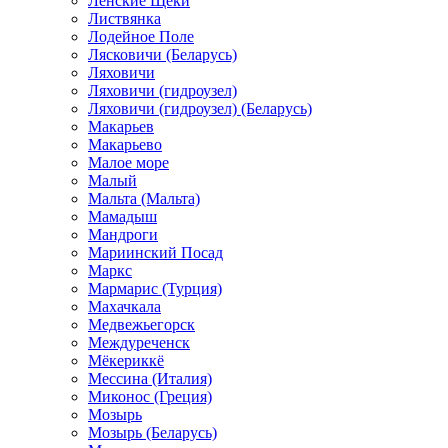
Ленские Щеки
Листвянка
Лодейное Поле
Лясковичи (Беларусь)
Ляховичи
Ляховичи (гидроузел)
Ляховичи (гидроузел) (Беларусь)
Макарьев
Макарьево
Малое море
Малый
Мальта (Мальта)
Мамадыш
Мандроги
Мариинский Посад
Маркс
Мармарис (Турция)
Махачкала
Медвежьегорск
Междуреченск
Мёкериккё
Мессина (Италия)
Миконос (Греция)
Мозырь
Мозырь (Беларусь)