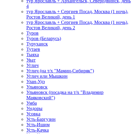
тур Ярославль + Архангельск, Северодвинск, день
4
тур Ярославль + Сергиев Посад, Москва (1 ночь),
Ростов Великий, день 1
тур Ярославль + Сергиев Посад, Москва (1 ночь),
Ростов Великий, день 2
Туров
Туров (Беларусь)
Туруханск
Тутаев
Тыяха
Уват
Углич
Углич (на т/х "Мамин-Сибиряк")
Углич или Мышкин
Улан-Удэ
Ульяновск
Ульяновск (посадка на т/х "Владимир
Маяковский")
Умба
Ундоры
Усовка
Усть-Баргузин
Усть-Ишим
Усть-Качка