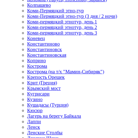
Колпашево
Коми-Пермяцкий этно-тур
Коми-Пермяцкий этно-тур (3 дня / 2 ночи)
Коми-пермяцкий этнотур, день 1
Коми-пермяцкий этнотур, день 2
Коми-пермяцкий этнотур, день 3
Коневец
Константиново
Константиновск
Константиновская
Коприно
Кострома
Кострома (на т/х "Мамин-Сибиряк")
Крепость Орешек
Крит (Греция)
Крымский мост
Кугрисари
Кузино
Кушадасы (Турция)
Кюсюр
Лагерь на берегу Байкала
Лаппи
Ленск
Ленские Столбы