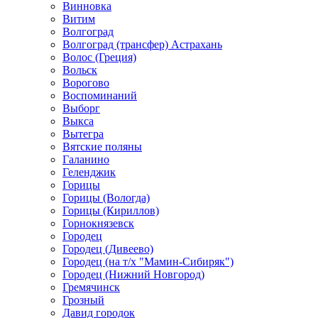
Винновка
Витим
Волгоград
Волгоград (трансфер) Астрахань
Волос (Греция)
Вольск
Ворогово
Воспоминаний
Выборг
Выкса
Вытегра
Вятские поляны
Галанино
Геленджик
Горицы
Горицы (Вологда)
Горицы (Кириллов)
Горнокнязевск
Городец
Городец (Дивеево)
Городец (на т/х "Мамин-Сибиряк")
Городец (Нижний Новгород)
Гремячинск
Грозный
Давид городок