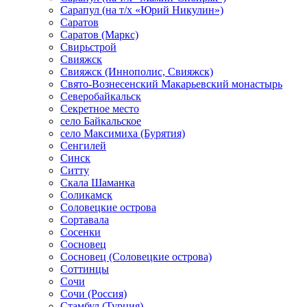
Сарапул (на т/х «Юрий Никулин»)
Саратов
Саратов (Маркс)
Свирьстрой
Свияжск
Свияжск (Иннополис, Свияжск)
Свято-Вознесенский Макарьевский монастырь
Северобайкальск
Секретное место
село Байкальское
село Максимиха (Бурятия)
Сенгилей
Синск
Ситту
Скала Шаманка
Соликамск
Соловецкие острова
Сортавала
Сосенки
Сосновец
Сосновец (Соловецкие острова)
Соттинцы
Сочи
Сочи (Россия)
Стамбул (Турция)