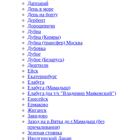
Даппарай
День в море
День на борту
Дербент
Дорошевичи
Дубна
Дубна (Кимры)
Дубна (трансфер) Москва
Дубовка
Дубое
Дубое (Беларусь)
Дюртюли
Ейск
Екатеринбург
Елабуга
Елабуга (Мамадыш)
Елабуга (на т/х "Владимир Маяковский")
Енисейск
Ермаково
Жиганск
Завидово
Заход на р.Вятка до г.Мамадыш (без
причаливания)
Зеленая стоянка
Иволгинский Дацан