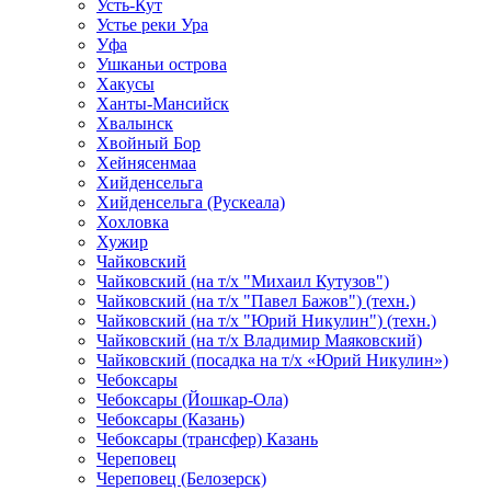
Усть-Кут
Устье реки Ура
Уфа
Ушканьи острова
Хакусы
Ханты-Мансийск
Хвалынск
Хвойный Бор
Хейнясенмаа
Хийденсельга
Хийденсельга (Рускеала)
Хохловка
Хужир
Чайковский
Чайковский (на т/х "Михаил Кутузов")
Чайковский (на т/х "Павел Бажов") (техн.)
Чайковский (на т/х "Юрий Никулин") (техн.)
Чайковский (на т/х Владимир Маяковский)
Чайковский (посадка на т/х «Юрий Никулин»)
Чебоксары
Чебоксары (Йошкар-Ола)
Чебоксары (Казань)
Чебоксары (трансфер) Казань
Череповец
Череповец (Белозерск)