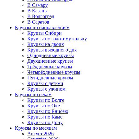
В Самару
В Казань
В Волгоград
В Саратов
Круизы по направлениям
Круизы Сибири
Круизы по золотому кольцу
Круизы на двоих
Круизы выходного дня
Однодневные круизы
Двухдневные круизы
Трёхдневные круизы
Четырёхдневные круизы
Пятидневные круизы
Круизы с детьми
Круизы с ужином
Круизы по рекам
Круизы по Волге
Круизы по Оке
Круизы по Енисею
Круизы по Каме
Круизы по Дону
Круизы по месяцам
Август 2026