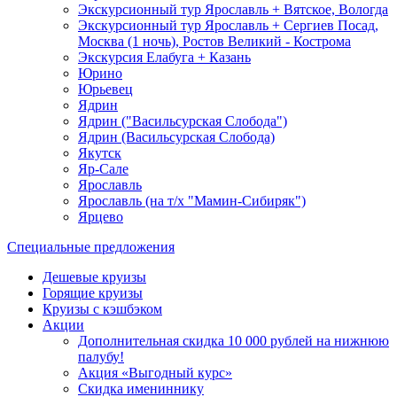
Экскурсионный тур Ярославль + Вятское, Вологда
Экскурсионный тур Ярославль + Сергиев Посад,
Москва (1 ночь), Ростов Великий - Кострома
Экскурсия Елабуга + Казань
Юрино
Юрьевец
Ядрин
Ядрин ("Васильсурская Слобода")
Ядрин (Васильсурская Слобода)
Якутск
Яр-Сале
Ярославль
Ярославль (на т/х "Мамин-Сибиряк")
Ярцево
Специальные предложения
Дешевые круизы
Горящие круизы
Круизы с кэшбэком
Акции
Дополнительная скидка 10 000 рублей на нижнюю
палубу!
Акция «Выгодный курс»
Скидка имениннику