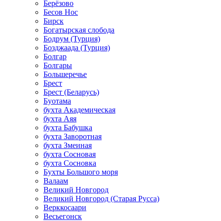
Берёзово
Бесов Нос
Бирск
Богатырская слобода
Бодрум (Турция)
Бозджаада (Турция)
Болгар
Болгары
Большеречье
Брест
Брест (Беларусь)
Буотама
бухта Академическая
бухта Аяя
бухта Бабушка
бухта Заворотная
бухта Змеиная
бухта Сосновая
бухта Сосновка
Бухты Большого моря
Валаам
Великий Новгород
Великий Новгород (Старая Русса)
Верккосаари
Весьегонск