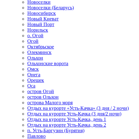
Новоселки
Новоселки (Беларусь)
Новосибирск
Новый Киеват
Новый Порт
Норильск
о. Огой
Огой
Октябрьское
Олекминск
Ольхон
Ольхонские ворота
Омск
Онега
Орешек
Оса
остров Огой
остров Ольхон
острова Малого моря
Отдых на курорте «Усть-Качка» (3 дня / 2 ночи)
Отдых на курорте Усть-Качка (3 дня/2 ночи)
Отдых на курорте Усть-Качка, день 1
Отдых на курорте Усть-Качка, день 2
п. Усть-Баргузин (Бурятия)
Павлово