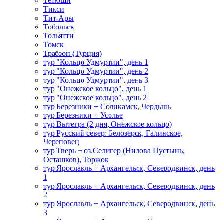
Тетюши
Тикси
Тит-Ары
Тобольск
Тольятти
Томск
Трабзон (Турция)
тур "Кольцо Удмуртии", день 1
тур "Кольцо Удмуртии", день 2
тур "Кольцо Удмуртии", день 3
тур "Онежское кольцо", день 1
тур "Онежское кольцо", день 2
тур Березники + Соликамск, Чердынь
тур Березники + Усолье
тур Вытегра (2 дня, Онежское кольцо)
тур Русский север: Белозерск, Галинское,
Череповец
тур Тверь + оз.Селигер (Нилова Пустынь,
Осташков), Торжок
тур Ярославль + Архангельск, Северодвинск, день
1
тур Ярославль + Архангельск, Северодвинск, день
2
тур Ярославль + Архангельск, Северодвинск, день
3