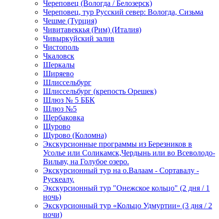
Череповец (Вологда / Белозерск)
Череповец, тур Русский север: Вологда, Сизьма
Чешме (Турция)
Чивитавеккья (Рим) (Италия)
Чивыркуйский залив
Чистополь
Чкаловск
Шеркалы
Ширяево
Шлиссельбург
Шлиссельбург (крепость Орешек)
Шлюз № 5 ББК
Шлюз №5
Щербаковка
Щурово
Щурово (Коломна)
Экскурсионные программы из Березников в
Усолье или Соликамск,Чердынь или во Всеволодо-
Вильву, на Голубое озеро.
Экскурсионный тур на о.Валаам - Сортавалу -
Рускеалу.
Экскурсионный тур "Онежское кольцо" (2 дня / 1
ночь)
Экскурсионный тур «Кольцо Удмуртии» (3 дня / 2
ночи)