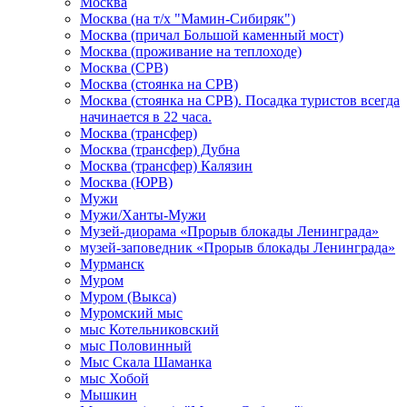
Москва
Москва (на т/х "Мамин-Сибиряк")
Москва (причал Большой каменный мост)
Москва (проживание на теплоходе)
Москва (СРВ)
Москва (стоянка на СРВ)
Москва (стоянка на СРВ). Посадка туристов всегда
начинается в 22 часа.
Москва (трансфер)
Москва (трансфер) Дубна
Москва (трансфер) Калязин
Москва (ЮРВ)
Мужи
Мужи/Ханты-Мужи
Музей-диорама «Прорыв блокады Ленинграда»
музей-заповедник «Прорыв блокады Ленинграда»
Мурманск
Муром
Муром (Выкса)
Муромский мыс
мыс Котельниковский
мыс Половинный
Мыс Скала Шаманка
мыс Хобой
Мышкин