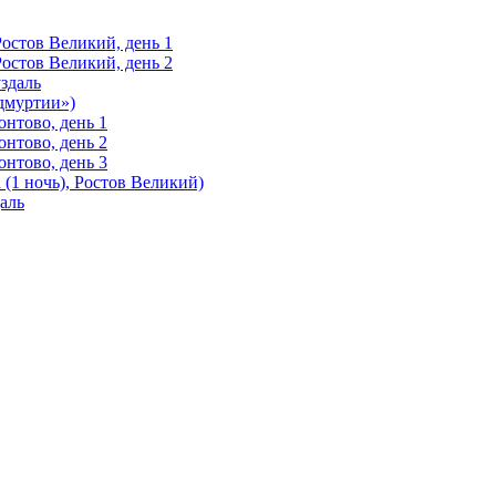
Ростов Великий, день 1
Ростов Великий, день 2
здаль
Удмуртии»)
нтово, день 1
нтово, день 2
нтово, день 3
(1 ночь), Ростов Великий)
аль