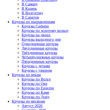
В Самару
В Казань
В Волгоград
В Саратов
Круизы по направлениям
Круизы Сибири
Круизы по золотому кольцу
Круизы на двоих
Круизы выходного дня
Однодневные круизы
Двухдневные круизы
Трёхдневные круизы
Четырёхдневные круизы
Пятидневные круизы
Круизы с детьми
Круизы с ужином
Круизы по рекам
Круизы по Волге
Круизы по Оке
Круизы по Енисею
Круизы по Каме
Круизы по Дону
Круизы по месяцам
Август 2026