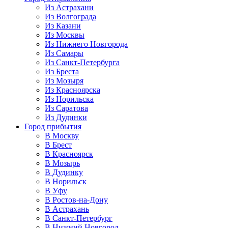
Из Астрахани
Из Волгограда
Из Казани
Из Москвы
Из Нижнего Новгорода
Из Самары
Из Санкт-Петербурга
Из Бреста
Из Мозыря
Из Красноярска
Из Норильска
Из Саратова
Из Дудинки
Город прибытия
В Москву
В Брест
В Красноярск
В Мозырь
В Дудинку
В Норильск
В Уфу
В Ростов-на-Дону
В Астрахань
В Санкт-Петербург
В Нижний Новгород