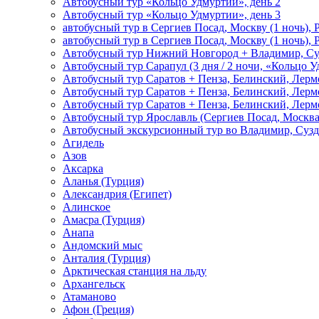
Автобусный тур «Кольцо Удмуртии», день 2
Автобусный тур «Кольцо Удмуртии», день 3
автобусный тур в Сергиев Посад, Москву (1 ночь), 
автобусный тур в Сергиев Посад, Москву (1 ночь), 
Автобусный тур Нижний Новгород + Владимир, Су
Автобусный тур Сарапул (3 дня / 2 ночи, «Кольцо 
Автобусный тур Саратов + Пенза, Белинский, Лермо
Автобусный тур Саратов + Пенза, Белинский, Лермо
Автобусный тур Саратов + Пенза, Белинский, Лермо
Автобусный тур Ярославль (Сергиев Посад, Москва 
Автобусный экскурсионный тур во Владимир, Сузд
Агидель
Азов
Аксарка
Аланья (Турция)
Александрия (Египет)
Алинское
Амасра (Турция)
Анапа
Андомский мыс
Анталия (Турция)
Арктическая станция на льду
Архангельск
Атаманово
Афон (Греция)