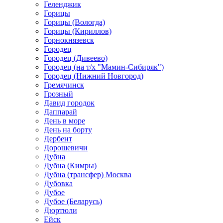
Геленджик
Горицы
Горицы (Вологда)
Горицы (Кириллов)
Горнокнязевск
Городец
Городец (Дивеево)
Городец (на т/х "Мамин-Сибиряк")
Городец (Нижний Новгород)
Гремячинск
Грозный
Давид городок
Даппарай
День в море
День на борту
Дербент
Дорошевичи
Дубна
Дубна (Кимры)
Дубна (трансфер) Москва
Дубовка
Дубое
Дубое (Беларусь)
Дюртюли
Ейск