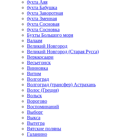
бухта Аяя
бухта Бабушка
бухта Заворотная
бухта Змеиная
бухта Сосновая
бухта Сосновка
Бухты Большого моря
Валаам
Великий Новгород
Великий Новгород (Старая Русса)
Верккосаари
Весьегонск
Винновка
Витим
Волгоград
Волгоград (трансфер) Астрахань
Волос (Греция)
Вольск
Ворогово
Воспоминаний
Выборг
Выкса
Вытегра
Вятские поляны
Галанино