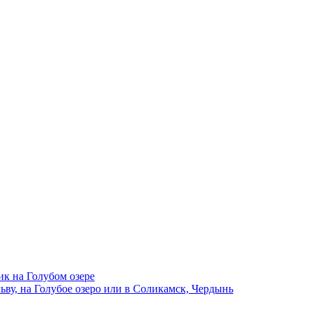
ик на Голубом озере
ву, на Голубое озеро или в Соликамск, Чердынь