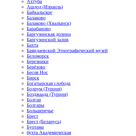
Ахтуба
Ашдод (Израиль)
Байкальское
Балаково
Балаково (Хвалынск)
Барабаново
Баргузинская долина
Баргузинский залив
Бахта
Баяндаевский Этнографический музей
Беломорск
Березники
Берёзово
Бесов Нос
Бирск
Богатырская слобода
Бодрум (Турция)
Бозджаада (Турция)
Болгар
Болгары
Большеречье
Брест
Брест (Беларусь)
Буотама
бухта Академическая