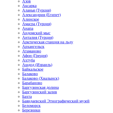
Азов
Аксарка
Аланья (Турция)
Александрия (Египет)
Алинское
Амасра (Турция)
Анапа
Андомский мыс
Анталия (Турция)
Арктическая станция на льду
Архангельск
Атаманово
Афон (Греция)
Ахтуба
Ашдод (Израиль)
Байкальское
Балаково
Балаково (Хвалынск)
Барабаново
Баргузинская долина
Баргузинский залив
Бахта
Баяндаевский Этнографический музей
Беломорск
Березники