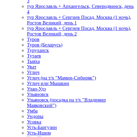
3
тур Ярославль + Архангельск, Северодвинск, день
4
тур Ярославль + Сергиев Посад, Москва (1 ночь),
Ростов Великий, день 1
тур Ярославль + Сергиев Посад, Москва (1 ночь),
Ростов Великий, день 2
Туров
Туров (Беларусь)
Туруханск
Тутаев
Тыяха
Уват
Углич
Углич (на т/х "Мамин-Сибиряк")
Углич или Мышкин
Улан-Удэ
Ульяновск
Ульяновск (посадка на т/х "Владимир
Маяковский")
Умба
Ундоры
Усовка
Усть-Баргузин
Усть-Ишим