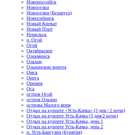
Новороссийск
Новоселки
Новоселки (Беларусь)
Новосибирск
Новый Киеват
Новый Порт
Норильск
о. Огой
Огой
Октябрьское
Олекминск
Ольхон
Ольхонские ворота
Омск
Онега
Орешек
Оса
остров Огой
остров Ольхон
острова Малого моря
Отдых на курорте «Усть-Качка» (3 дня / 2 ночи)
Отдых на курорте Усть-Качка (3 дня/2 ночи)
Отдых на курорте Усть-Качка, день 1
Отдых на курорте Усть-Качка, день 2
п. Усть-Баргузин (Бурятия)