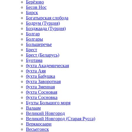
Берёзово
Бесов Нос
Бирск
Богатырская слобода
Бодрум (Турция)
Бозджаада (Турция)
Болгар
Болгары
Большеречье
Брест
Брест (Беларусь)
Буотама
бухта Академическая
бухта Аяя
бухта Бабушка
бухта Заворотная
бухта Змеиная
бухта Сосновая
бухта Сосновка
Бухты Большого моря
Валаам
Великий Новгород
Великий Новгород (Старая Русса)
Верккосаари
Весьегонск