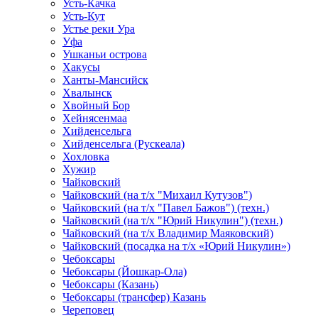
Усть-Качка
Усть-Кут
Устье реки Ура
Уфа
Ушканьи острова
Хакусы
Ханты-Мансийск
Хвалынск
Хвойный Бор
Хейнясенмаа
Хийденсельга
Хийденсельга (Рускеала)
Хохловка
Хужир
Чайковский
Чайковский (на т/х "Михаил Кутузов")
Чайковский (на т/х "Павел Бажов") (техн.)
Чайковский (на т/х "Юрий Никулин") (техн.)
Чайковский (на т/х Владимир Маяковский)
Чайковский (посадка на т/х «Юрий Никулин»)
Чебоксары
Чебоксары (Йошкар-Ола)
Чебоксары (Казань)
Чебоксары (трансфер) Казань
Череповец