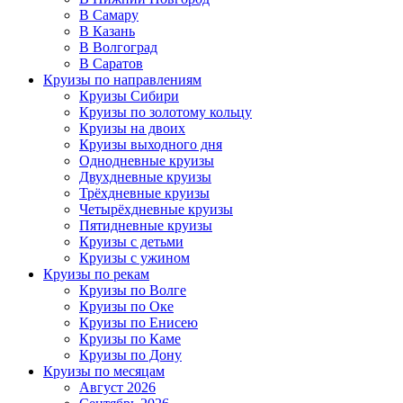
В Самару
В Казань
В Волгоград
В Саратов
Круизы по направлениям
Круизы Сибири
Круизы по золотому кольцу
Круизы на двоих
Круизы выходного дня
Однодневные круизы
Двухдневные круизы
Трёхдневные круизы
Четырёхдневные круизы
Пятидневные круизы
Круизы с детьми
Круизы с ужином
Круизы по рекам
Круизы по Волге
Круизы по Оке
Круизы по Енисею
Круизы по Каме
Круизы по Дону
Круизы по месяцам
Август 2026