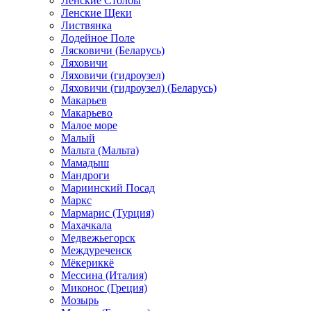
Ленские Столбы
Ленские Щеки
Листвянка
Лодейное Поле
Лясковичи (Беларусь)
Ляховичи
Ляховичи (гидроузел)
Ляховичи (гидроузел) (Беларусь)
Макарьев
Макарьево
Малое море
Малый
Мальта (Мальта)
Мамадыш
Мандроги
Мариинский Посад
Маркс
Мармарис (Турция)
Махачкала
Медвежьегорск
Междуреченск
Мёкериккё
Мессина (Италия)
Миконос (Греция)
Мозырь