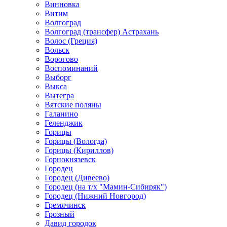
Винновка
Витим
Волгоград
Волгоград (трансфер) Астрахань
Волос (Греция)
Вольск
Ворогово
Воспоминаний
Выборг
Выкса
Вытегра
Вятские поляны
Галанино
Геленджик
Горицы
Горицы (Вологда)
Горицы (Кириллов)
Горнокнязевск
Городец
Городец (Дивеево)
Городец (на т/х "Мамин-Сибиряк")
Городец (Нижний Новгород)
Гремячинск
Грозный
Давид городок