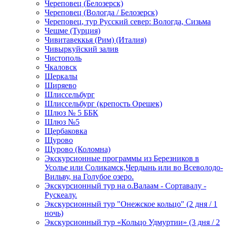
Череповец (Белозерск)
Череповец (Вологда / Белозерск)
Череповец, тур Русский север: Вологда, Сизьма
Чешме (Турция)
Чивитавеккья (Рим) (Италия)
Чивыркуйский залив
Чистополь
Чкаловск
Шеркалы
Ширяево
Шлиссельбург
Шлиссельбург (крепость Орешек)
Шлюз № 5 ББК
Шлюз №5
Щербаковка
Щурово
Щурово (Коломна)
Экскурсионные программы из Березников в
Усолье или Соликамск,Чердынь или во Всеволодо-
Вильву, на Голубое озеро.
Экскурсионный тур на о.Валаам - Сортавалу -
Рускеалу.
Экскурсионный тур "Онежское кольцо" (2 дня / 1
ночь)
Экскурсионный тур «Кольцо Удмуртии» (3 дня / 2