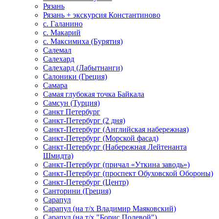
Рязань
Рязань + экскурсия Константиново
с. Галанино
с. Макарий
с. Максимиха (Бурятия)
Салемал
Салехард
Салехард (Лабытнанги)
Салоники (Греция)
Самара
Самая глубокая точка Байкала
Самсун (Турция)
Санкт Петербург
Санкт-Петербург (2 дня)
Санкт-Петербург (Английская набережная)
Санкт-Петербург (Морской фасад)
Санкт-Петербург (Набережная Лейтенанта
Шмидта)
Санкт-Петербург (причал «Уткина заводь»)
Санкт-Петербург (проспект Обуховской Обороны)
Санкт-Петербург (Центр)
Санторини (Греция)
Сарапул
Сарапул (на т/х Владимир Маяковский)
Сарапул (на т/х "Борис Полевой")