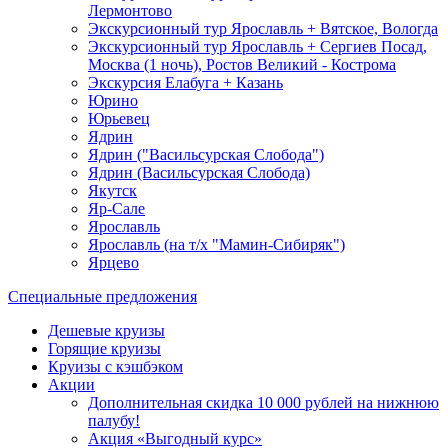
Лермонтово
Экскурсионный тур Ярославль + Вятское, Вологда
Экскурсионный тур Ярославль + Сергиев Посад,
Москва (1 ночь), Ростов Великий - Кострома
Экскурсия Елабуга + Казань
Юрино
Юрьевец
Ядрин
Ядрин ("Васильсурская Слобода")
Ядрин (Васильсурская Слобода)
Якутск
Яр-Сале
Ярославль
Ярославль (на т/х "Мамин-Сибиряк")
Ярцево
Специальные предложения
Дешевые круизы
Горящие круизы
Круизы с кэшбэком
Акции
Дополнительная скидка 10 000 рублей на нижнюю
палубу!
Акция «Выгодный курс»