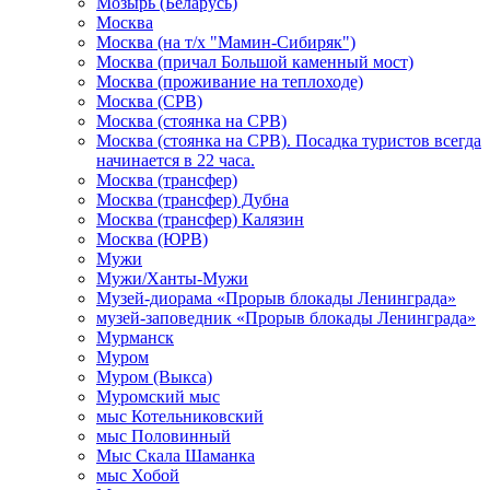
Мозырь (Беларусь)
Москва
Москва (на т/х "Мамин-Сибиряк")
Москва (причал Большой каменный мост)
Москва (проживание на теплоходе)
Москва (СРВ)
Москва (стоянка на СРВ)
Москва (стоянка на СРВ). Посадка туристов всегда
начинается в 22 часа.
Москва (трансфер)
Москва (трансфер) Дубна
Москва (трансфер) Калязин
Москва (ЮРВ)
Мужи
Мужи/Ханты-Мужи
Музей-диорама «Прорыв блокады Ленинграда»
музей-заповедник «Прорыв блокады Ленинграда»
Мурманск
Муром
Муром (Выкса)
Муромский мыс
мыс Котельниковский
мыс Половинный
Мыс Скала Шаманка
мыс Хобой