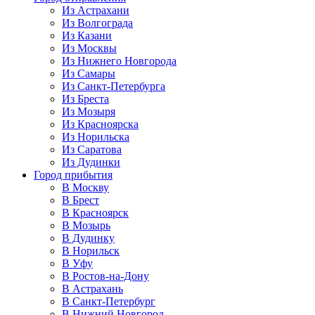
Из Астрахани
Из Волгограда
Из Казани
Из Москвы
Из Нижнего Новгорода
Из Самары
Из Санкт-Петербурга
Из Бреста
Из Мозыря
Из Красноярска
Из Норильска
Из Саратова
Из Дудинки
Город прибытия
В Москву
В Брест
В Красноярск
В Мозырь
В Дудинку
В Норильск
В Уфу
В Ростов-на-Дону
В Астрахань
В Санкт-Петербург
В Нижний Новгород