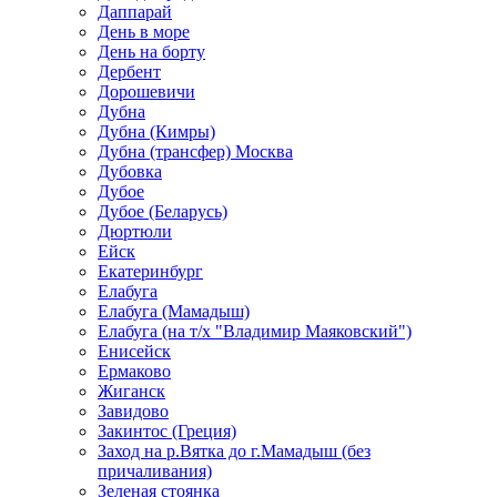
Даппарай
День в море
День на борту
Дербент
Дорошевичи
Дубна
Дубна (Кимры)
Дубна (трансфер) Москва
Дубовка
Дубое
Дубое (Беларусь)
Дюртюли
Ейск
Екатеринбург
Елабуга
Елабуга (Мамадыш)
Елабуга (на т/х "Владимир Маяковский")
Енисейск
Ермаково
Жиганск
Завидово
Закинтос (Греция)
Заход на р.Вятка до г.Мамадыш (без
причаливания)
Зеленая стоянка