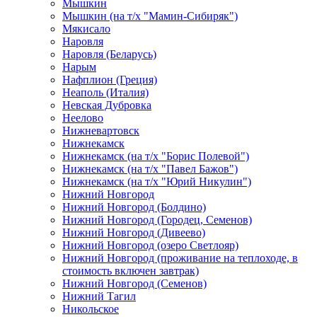
Мышкин
Мышкин (на т/х "Мамин-Сибиряк")
Мякисало
Наровля
Наровля (Беларусь)
Нарым
Нафплион (Греция)
Неаполь (Италия)
Невская Дубровка
Неелово
Нижневартовск
Нижнекамск
Нижнекамск (на т/х "Борис Полевой")
Нижнекамск (на т/х "Павел Бажов")
Нижнекамск (на т/х "Юрий Никулин")
Нижний Новгород
Нижний Новгород (Болдино)
Нижний Новгород (Городец, Семенов)
Нижний Новгород (Дивеево)
Нижний Новгород (озеро Светлояр)
Нижний Новгород (проживание на теплоходе, в
стоимость включен завтрак)
Нижний Новгород (Семенов)
Нижний Тагил
Никольское