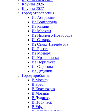
Круизы 2026
Круизы 2027
Город отправления
Из Астрахани
Из Волгограда
Из Казани
Из Москвы
Из Нижнего Новгорода
Из Самары
Из Санкт-Петербурга
Из Бреста
Из Мозыря
Из Красноярска
Из Норильска
Из Саратова
Из Дудинки
Город прибытия
В Москву
В Брест
В Красноярск
В Мозырь
В Дудинку
В Норильск
В Уфу