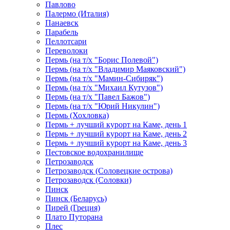
Павлово
Палермо (Италия)
Панаевск
Парабель
Пеллотсари
Переволоки
Пермь (на т/х "Борис Полевой")
Пермь (на т/х "Владимир Маяковский")
Пермь (на т/х "Мамин-Сибиряк")
Пермь (на т/х "Михаил Кутузов")
Пермь (на т/х "Павел Бажов")
Пермь (на т/х "Юрий Никулин")
Пермь (Хохловка)
Пермь + лучший курорт на Каме, день 1
Пермь + лучший курорт на Каме, день 2
Пермь + лучший курорт на Каме, день 3
Пестовское водохранилище
Петрозаводск
Петрозаводск (Соловецкие острова)
Петрозаводск (Соловки)
Пинск
Пинск (Беларусь)
Пирей (Греция)
Плато Путорана
Плес