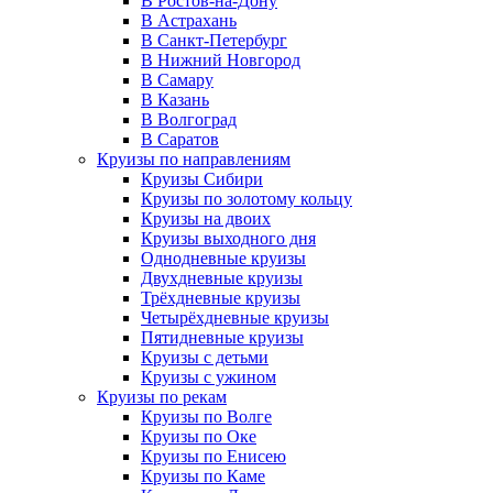
В Ростов-на-Дону
В Астрахань
В Санкт-Петербург
В Нижний Новгород
В Самару
В Казань
В Волгоград
В Саратов
Круизы по направлениям
Круизы Сибири
Круизы по золотому кольцу
Круизы на двоих
Круизы выходного дня
Однодневные круизы
Двухдневные круизы
Трёхдневные круизы
Четырёхдневные круизы
Пятидневные круизы
Круизы с детьми
Круизы с ужином
Круизы по рекам
Круизы по Волге
Круизы по Оке
Круизы по Енисею
Круизы по Каме