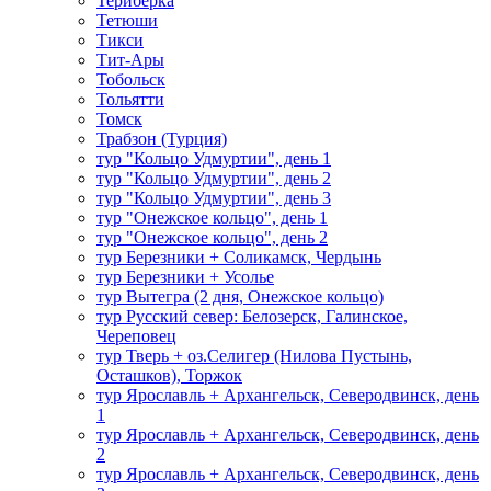
Териберка
Тетюши
Тикси
Тит-Ары
Тобольск
Тольятти
Томск
Трабзон (Турция)
тур "Кольцо Удмуртии", день 1
тур "Кольцо Удмуртии", день 2
тур "Кольцо Удмуртии", день 3
тур "Онежское кольцо", день 1
тур "Онежское кольцо", день 2
тур Березники + Соликамск, Чердынь
тур Березники + Усолье
тур Вытегра (2 дня, Онежское кольцо)
тур Русский север: Белозерск, Галинское,
Череповец
тур Тверь + оз.Селигер (Нилова Пустынь,
Осташков), Торжок
тур Ярославль + Архангельск, Северодвинск, день
1
тур Ярославль + Архангельск, Северодвинск, день
2
тур Ярославль + Архангельск, Северодвинск, день