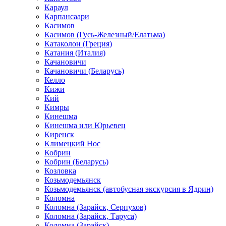
Караул
Карпансаари
Касимов
Касимов (Гусь-Железный/Елатьма)
Катаколон (Греция)
Катания (Италия)
Качановичи
Качановичи (Беларусь)
Келло
Кижи
Кий
Кимры
Кинешма
Кинешма или Юрьевец
Киренск
Климецкий Нос
Кобрин
Кобрин (Беларусь)
Козловка
Козьмодемьянск
Козьмодемьянск (автобусная экскурсия в Ядрин)
Коломна
Коломна (Зарайск, Серпухов)
Коломна (Зарайск, Таруса)
Коломна (Зарайск)