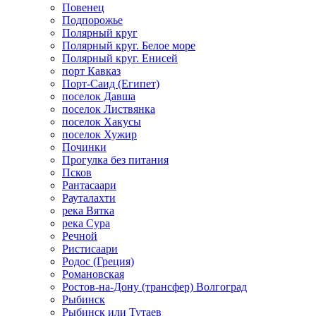
Повенец
Подпорожье
Полярный круг
Полярный круг. Белое море
Полярный круг. Енисей
порт Кавказ
Порт-Саид (Египет)
поселок Давша
поселок Листвянка
поселок Хакусы
поселок Хужир
Починки
Прогулка без питания
Псков
Рантасаари
Рауталахти
река Вятка
река Сура
Речной
Ристисаари
Родос (Греция)
Романовская
Ростов-на-Дону (трансфер) Волгоград
Рыбинск
Рыбинск или Тутаев