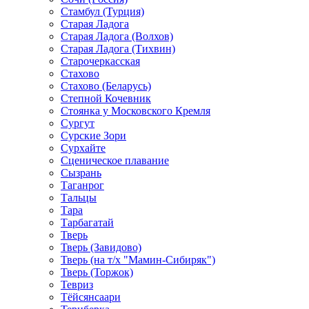
Стамбул (Турция)
Старая Ладога
Старая Ладога (Волхов)
Старая Ладога (Тихвин)
Старочеркасская
Стахово
Стахово (Беларусь)
Степной Кочевник
Стоянка у Московского Кремля
Сургут
Сурские Зори
Сурхайте
Сценическое плавание
Сызрань
Таганрог
Тальцы
Тара
Тарбагатай
Тверь
Тверь (Завидово)
Тверь (на т/х "Мамин-Сибиряк")
Тверь (Торжок)
Тевриз
Тёйсянсаари