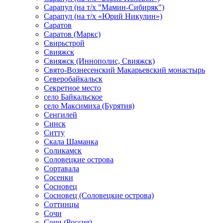
Сарапул (на т/х "Мамин-Сибиряк")
Сарапул (на т/х «Юрий Никулин»)
Саратов
Саратов (Маркс)
Свирьстрой
Свияжск
Свияжск (Иннополис, Свияжск)
Свято-Вознесенский Макарьевский монастырь
Северобайкальск
Секретное место
село Байкальское
село Максимиха (Бурятия)
Сенгилей
Синск
Ситту
Скала Шаманка
Соликамск
Соловецкие острова
Сортавала
Сосенки
Сосновец
Сосновец (Соловецкие острова)
Соттинцы
Сочи
Сочи (Россия)