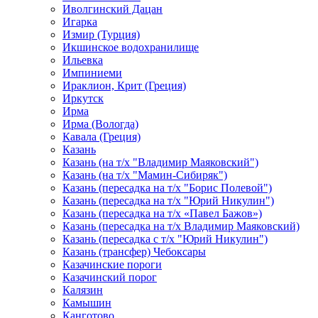
Иволгинский Дацан
Игарка
Измир (Турция)
Икшинское водохранилище
Ильевка
Импиниеми
Ираклион, Крит (Греция)
Иркутск
Ирма
Ирма (Вологда)
Кавала (Греция)
Казань
Казань (на т/х "Владимир Маяковский")
Казань (на т/х "Мамин-Сибиряк")
Казань (пересадка на т/х "Борис Полевой")
Казань (пересадка на т/х "Юрий Никулин")
Казань (пересадка на т/х «Павел Бажов»)
Казань (пересадка на т/х Владимир Маяковский)
Казань (пересадка с т/х "Юрий Никулин")
Казань (трансфер) Чебоксары
Казачинские пороги
Казачинский порог
Калязин
Камышин
Канготово