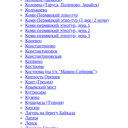
Коломна (Таруса, Поленово, Зарайск)
Колпашево
Коми-Пермяцкий этно-тур
Коми-Пермяцкий этно-тур (3 дня / 2 ночи)
Коми-пермяцкий этнотур, день 1
Коми-пермяцкий этнотур, день 2
Коми-пермяцкий этнотур, день 3
Коневец
Константиново
Константиновск
Константиновская
Коприно
Кострома
Кострома (на т/х "Мамин-Сибиряк")
Крепость Орешек
Крит (Греция)
Крымский мост
Кугрисари
Кузино
Кушадасы (Турция)
Кюсюр
Лагерь на берегу Байкала
Лаппи
Ленск