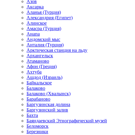
Азов
Аксарка
Аланья (Турция)
Александрия (Египет)
Алинское
Амасра (Турция)
Анапа
Андомский мыс
Анталия (Турция)
Арктическая станция на льду
Архангельск
Атаманово
Афон (Греция)
Ахтуба
Ашдод (Израиль)
Байкальское
Балаково
Балаково (Хвалынск)
Барабаново
Баргузинская долина
Баргузинский залив
Бахта
Баяндаевский Этнографический музей
Беломорск
Березники