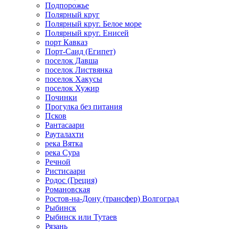
Подпорожье
Полярный круг
Полярный круг. Белое море
Полярный круг. Енисей
порт Кавказ
Порт-Саид (Египет)
поселок Давша
поселок Листвянка
поселок Хакусы
поселок Хужир
Починки
Прогулка без питания
Псков
Рантасаари
Рауталахти
река Вятка
река Сура
Речной
Ристисаари
Родос (Греция)
Романовская
Ростов-на-Дону (трансфер) Волгоград
Рыбинск
Рыбинск или Тутаев
Рязань