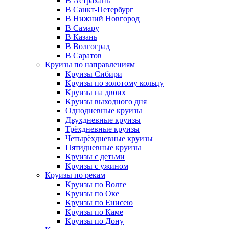
В Астрахань
В Санкт-Петербург
В Нижний Новгород
В Самару
В Казань
В Волгоград
В Саратов
Круизы по направлениям
Круизы Сибири
Круизы по золотому кольцу
Круизы на двоих
Круизы выходного дня
Однодневные круизы
Двухдневные круизы
Трёхдневные круизы
Четырёхдневные круизы
Пятидневные круизы
Круизы с детьми
Круизы с ужином
Круизы по рекам
Круизы по Волге
Круизы по Оке
Круизы по Енисею
Круизы по Каме
Круизы по Дону