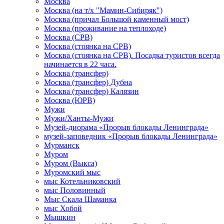
Москва
Москва (на т/х "Мамин-Сибиряк")
Москва (причал Большой каменный мост)
Москва (проживание на теплоходе)
Москва (СРВ)
Москва (стоянка на СРВ)
Москва (стоянка на СРВ). Посадка туристов всегда
начинается в 22 часа.
Москва (трансфер)
Москва (трансфер) Дубна
Москва (трансфер) Калязин
Москва (ЮРВ)
Мужи
Мужи/Ханты-Мужи
Музей-диорама «Прорыв блокады Ленинграда»
музей-заповедник «Прорыв блокады Ленинграда»
Мурманск
Муром
Муром (Выкса)
Муромский мыс
мыс Котельниковский
мыс Половинный
Мыс Скала Шаманка
мыс Хобой
Мышкин