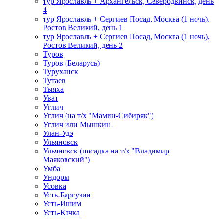
тур Ярославль + Архангельск, Северодвинск, день
4
тур Ярославль + Сергиев Посад, Москва (1 ночь),
Ростов Великий, день 1
тур Ярославль + Сергиев Посад, Москва (1 ночь),
Ростов Великий, день 2
Туров
Туров (Беларусь)
Туруханск
Тутаев
Тыяха
Уват
Углич
Углич (на т/х "Мамин-Сибиряк")
Углич или Мышкин
Улан-Удэ
Ульяновск
Ульяновск (посадка на т/х "Владимир
Маяковский")
Умба
Ундоры
Усовка
Усть-Баргузин
Усть-Ишим
Усть-Качка