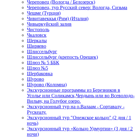
Череповец (Вологда / Белозерск)
Череповец, тур Русский север: Вологда, Сизьма
Чешме (Турция)
Чивитавеккья (Рим) (Италия)
Чивыркуйский залив
Чистополь
Чкаловск
Шеркалы
Ширяево
Шлиссельбург
Шлиссельбург (крепость Орешек)
Шлюз № 5 ББК
Шлюз №5
Щербаковка
Щурово
Щурово (Коломна)
Экскурсионные программы из Березников в
Усолье или Соликамск,Чердынь или во Всеволодо-
Вильву, на Голубое озеро.
Экскурсионный тур на о.Валаам - Сортавалу -
Рускеалу.
Экскурсионный тур "Онежское кольцо" (2 дня / 1
ночь)
Экскурсионный тур «Кольцо Удмуртии» (3 дня / 2
ночи)