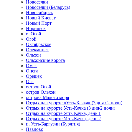
Новоселки
Новоселки (Беларусь)
Новосибирск
Новый Киеват
Новый Порт
Норильск
о. Огой
Огой
Октябрьское
Олекминск
Ольхон
Ольхонские ворота
Омск
Онега
Орешек
Оса
остров Огой
остров Ольхон
острова Малого моря
Отдых на курорте «Усть-Качка» (3 дня / 2 ночи)
Отдых на курорте Усть-Качка (3 дня/2 ночи)
Отдых на курорте Усть-Качка, день 1
Отдых на курорте Усть-Качка, день 2
п. Усть-Баргузин (Бурятия)
Павлово