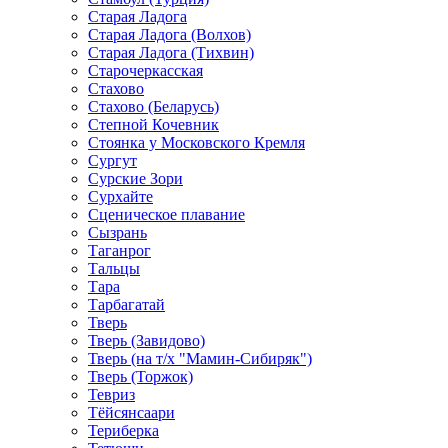
Старая Ладога
Старая Ладога (Волхов)
Старая Ладога (Тихвин)
Старочеркасская
Стахово
Стахово (Беларусь)
Степной Кочевник
Стоянка у Московского Кремля
Сургут
Сурские Зори
Сурхайте
Сценическое плавание
Сызрань
Таганрог
Тальцы
Тара
Тарбагатай
Тверь
Тверь (Завидово)
Тверь (на т/х "Мамин-Сибиряк")
Тверь (Торжок)
Тевриз
Тёйсянсаари
Териберка