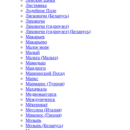
Ленские Щеки
Листвянка
Лодейное Поле
Лясковичи (Беларусь)
Ляховичи
Ляховичи (гидроузел)
Ляховичи (гидроузел) (Беларусь)
Макарьев
Макарьево
Малое море
Малый
Мальта (Мальта)
Мамадыш
Мандроги
Мариинский Посад
Маркс
Мармарис (Турция)
Махачкала
Медвежьегорск
Междуреченск
Мёкериккё
Мессина (Италия)
Миконос (Греция)
Мозырь
Мозырь (Беларусь)