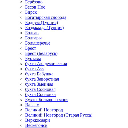
Берёзово
Бесов Нос
Бирск
Богатырская слобода
Бодрум (Турция)
Бозджаада (Турция)
Болгар
Болгары
Большеречье
Брест
Брест (Беларусь)
Буотама
бухта Академическая
бухта Аяя
бухта Бабушка
бухта Заворотная
бухта Змеиная
бухта Сосновая
бухта Сосновка
Бухты Большого моря
Валаам
Великий Новгород
Великий Новгород (Старая Русса)
Верккосаари
Весьегонск