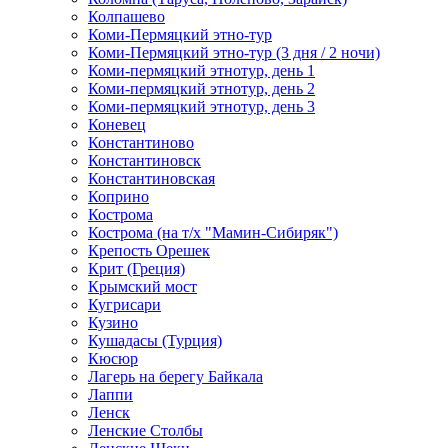
Колпашево
Коми-Пермяцкий этно-тур
Коми-Пермяцкий этно-тур (3 дня / 2 ночи)
Коми-пермяцкий этнотур, день 1
Коми-пермяцкий этнотур, день 2
Коми-пермяцкий этнотур, день 3
Коневец
Константиново
Константиновск
Константиновская
Коприно
Кострома
Кострома (на т/х "Мамин-Сибиряк")
Крепость Орешек
Крит (Греция)
Крымский мост
Кугрисари
Кузино
Кушадасы (Турция)
Кюсюр
Лагерь на берегу Байкала
Лаппи
Ленск
Ленские Столбы