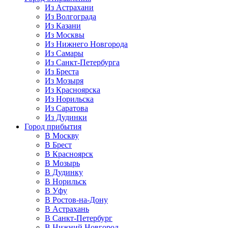
Из Астрахани
Из Волгограда
Из Казани
Из Москвы
Из Нижнего Новгорода
Из Самары
Из Санкт-Петербурга
Из Бреста
Из Мозыря
Из Красноярска
Из Норильска
Из Саратова
Из Дудинки
Город прибытия
В Москву
В Брест
В Красноярск
В Мозырь
В Дудинку
В Норильск
В Уфу
В Ростов-на-Дону
В Астрахань
В Санкт-Петербург
В Нижний Новгород