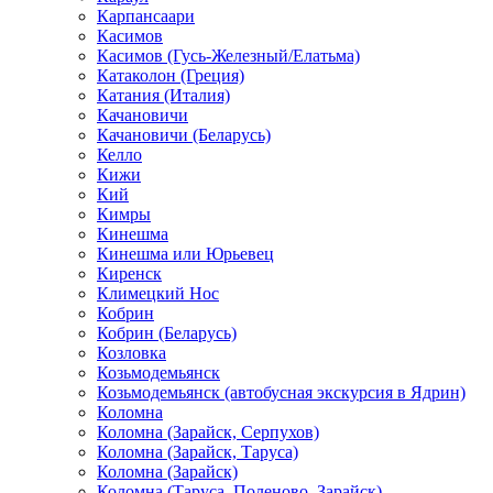
Карпансаари
Касимов
Касимов (Гусь-Железный/Елатьма)
Катаколон (Греция)
Катания (Италия)
Качановичи
Качановичи (Беларусь)
Келло
Кижи
Кий
Кимры
Кинешма
Кинешма или Юрьевец
Киренск
Климецкий Нос
Кобрин
Кобрин (Беларусь)
Козловка
Козьмодемьянск
Козьмодемьянск (автобусная экскурсия в Ядрин)
Коломна
Коломна (Зарайск, Серпухов)
Коломна (Зарайск, Таруса)
Коломна (Зарайск)
Коломна (Таруса, Поленово, Зарайск)