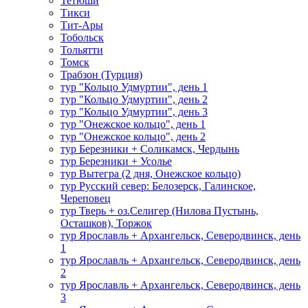
Тетюши
Тикси
Тит-Ары
Тобольск
Тольятти
Томск
Трабзон (Турция)
тур "Кольцо Удмуртии", день 1
тур "Кольцо Удмуртии", день 2
тур "Кольцо Удмуртии", день 3
тур "Онежское кольцо", день 1
тур "Онежское кольцо", день 2
тур Березники + Соликамск, Чердынь
тур Березники + Усолье
тур Вытегра (2 дня, Онежское кольцо)
тур Русский север: Белозерск, Галинское,
Череповец
тур Тверь + оз.Селигер (Нилова Пустынь,
Осташков), Торжок
тур Ярославль + Архангельск, Северодвинск, день
1
тур Ярославль + Архангельск, Северодвинск, день
2
тур Ярославль + Архангельск, Северодвинск, день
3