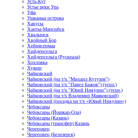
Усть-Кут
Устье реки Ура
Уфа
Ушканьи острова
Хакусы
Ханты-Мансийск
Хвалынск
Хвойный Бор
Хейнясенмаа
Хийденсельга
Хийденсельга (Рускеала)
Хохловка
Хужир
Чайковский
Чайковский (на т/х "Михаил Кутузов")
Чайковский (на т/х "Павел Бажов") (техн.)
Чайковский (на т/х "Юрий Никулин") (техн.)
Чайковский (на т/х Владимир Маяковский)
Чайковский (посадка на т/х «Юрий Никулин»)
Чебоксары
Чебоксары (Йошкар-Ола)
Чебоксары (Казань)
Чебоксары (трансфер) Казань
Череповец
Череповец (Белозерск)