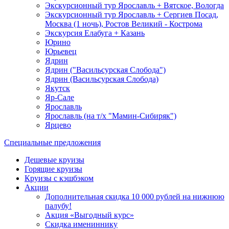
Экскурсионный тур Ярославль + Вятское, Вологда
Экскурсионный тур Ярославль + Сергиев Посад,
Москва (1 ночь), Ростов Великий - Кострома
Экскурсия Елабуга + Казань
Юрино
Юрьевец
Ядрин
Ядрин ("Васильсурская Слобода")
Ядрин (Васильсурская Слобода)
Якутск
Яр-Сале
Ярославль
Ярославль (на т/х "Мамин-Сибиряк")
Ярцево
Специальные предложения
Дешевые круизы
Горящие круизы
Круизы с кэшбэком
Акции
Дополнительная скидка 10 000 рублей на нижнюю
палубу!
Акция «Выгодный курс»
Скидка имениннику