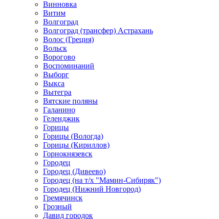
Винновка
Витим
Волгоград
Волгоград (трансфер) Астрахань
Волос (Греция)
Вольск
Ворогово
Воспоминаний
Выборг
Выкса
Вытегра
Вятские поляны
Галанино
Геленджик
Горицы
Горицы (Вологда)
Горицы (Кириллов)
Горнокнязевск
Городец
Городец (Дивеево)
Городец (на т/х "Мамин-Сибиряк")
Городец (Нижний Новгород)
Гремячинск
Грозный
Давид городок