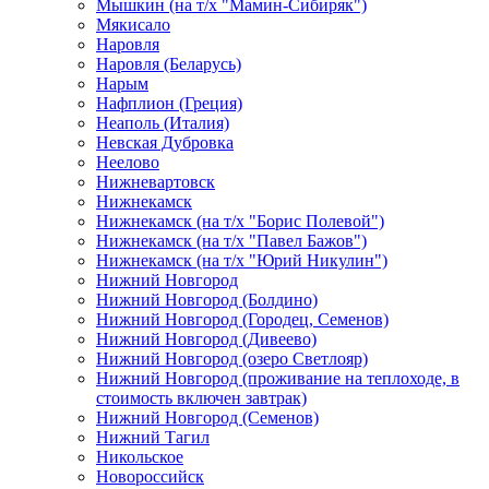
Мышкин (на т/х "Мамин-Сибиряк")
Мякисало
Наровля
Наровля (Беларусь)
Нарым
Нафплион (Греция)
Неаполь (Италия)
Невская Дубровка
Неелово
Нижневартовск
Нижнекамск
Нижнекамск (на т/х "Борис Полевой")
Нижнекамск (на т/х "Павел Бажов")
Нижнекамск (на т/х "Юрий Никулин")
Нижний Новгород
Нижний Новгород (Болдино)
Нижний Новгород (Городец, Семенов)
Нижний Новгород (Дивеево)
Нижний Новгород (озеро Светлояр)
Нижний Новгород (проживание на теплоходе, в
стоимость включен завтрак)
Нижний Новгород (Семенов)
Нижний Тагил
Никольское
Новороссийск