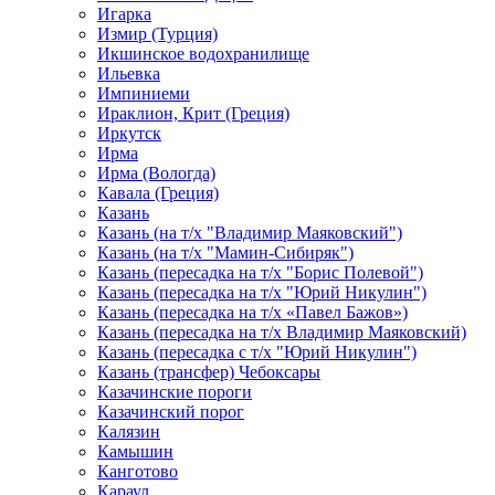
Игарка
Измир (Турция)
Икшинское водохранилище
Ильевка
Импиниеми
Ираклион, Крит (Греция)
Иркутск
Ирма
Ирма (Вологда)
Кавала (Греция)
Казань
Казань (на т/х "Владимир Маяковский")
Казань (на т/х "Мамин-Сибиряк")
Казань (пересадка на т/х "Борис Полевой")
Казань (пересадка на т/х "Юрий Никулин")
Казань (пересадка на т/х «Павел Бажов»)
Казань (пересадка на т/х Владимир Маяковский)
Казань (пересадка с т/х "Юрий Никулин")
Казань (трансфер) Чебоксары
Казачинские пороги
Казачинский порог
Калязин
Камышин
Канготово
Караул