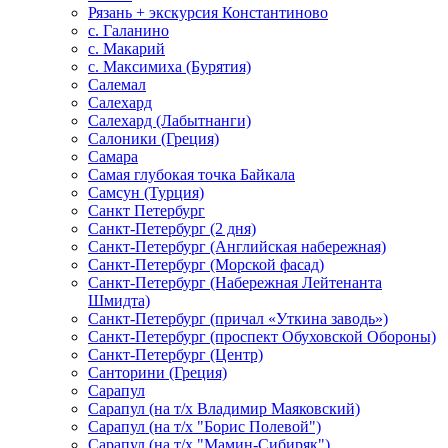
Рязань + экскурсия Константиново
с. Галанино
с. Макарий
с. Максимиха (Бурятия)
Салемал
Салехард
Салехард (Лабытнанги)
Салоники (Греция)
Самара
Самая глубокая точка Байкала
Самсун (Турция)
Санкт Петербург
Санкт-Петербург (2 дня)
Санкт-Петербург (Английская набережная)
Санкт-Петербург (Морской фасад)
Санкт-Петербург (Набережная Лейтенанта
Шмидта)
Санкт-Петербург (причал «Уткина заводь»)
Санкт-Петербург (проспект Обуховской Обороны)
Санкт-Петербург (Центр)
Санторини (Греция)
Сарапул
Сарапул (на т/х Владимир Маяковский)
Сарапул (на т/х "Борис Полевой")
Сарапул (на т/х "Мамин-Сибиряк")