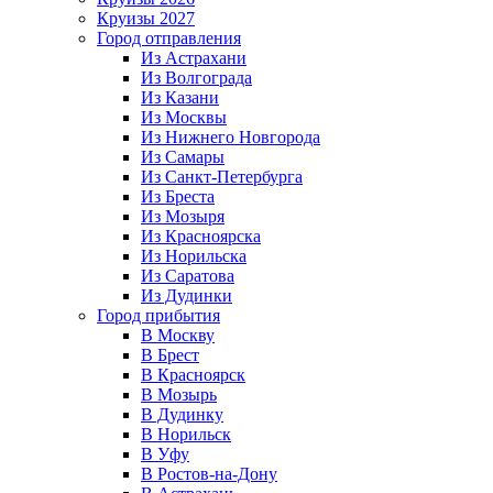
Круизы 2027
Город отправления
Из Астрахани
Из Волгограда
Из Казани
Из Москвы
Из Нижнего Новгорода
Из Самары
Из Санкт-Петербурга
Из Бреста
Из Мозыря
Из Красноярска
Из Норильска
Из Саратова
Из Дудинки
Город прибытия
В Москву
В Брест
В Красноярск
В Мозырь
В Дудинку
В Норильск
В Уфу
В Ростов-на-Дону