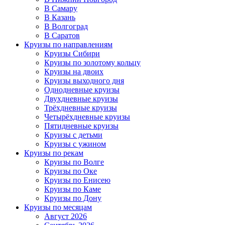
В Самару
В Казань
В Волгоград
В Саратов
Круизы по направлениям
Круизы Сибири
Круизы по золотому кольцу
Круизы на двоих
Круизы выходного дня
Однодневные круизы
Двухдневные круизы
Трёхдневные круизы
Четырёхдневные круизы
Пятидневные круизы
Круизы с детьми
Круизы с ужином
Круизы по рекам
Круизы по Волге
Круизы по Оке
Круизы по Енисею
Круизы по Каме
Круизы по Дону
Круизы по месяцам
Август 2026