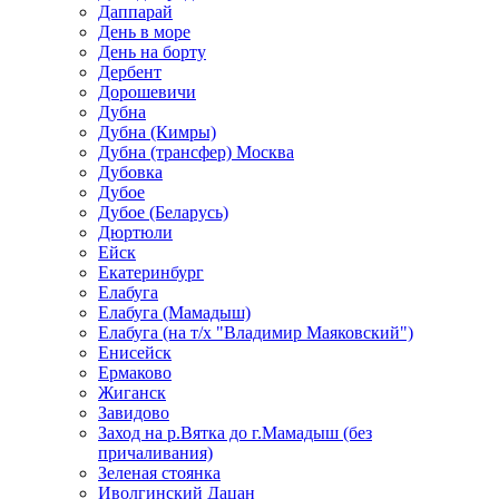
Даппарай
День в море
День на борту
Дербент
Дорошевичи
Дубна
Дубна (Кимры)
Дубна (трансфер) Москва
Дубовка
Дубое
Дубое (Беларусь)
Дюртюли
Ейск
Екатеринбург
Елабуга
Елабуга (Мамадыш)
Елабуга (на т/х "Владимир Маяковский")
Енисейск
Ермаково
Жиганск
Завидово
Заход на р.Вятка до г.Мамадыш (без
причаливания)
Зеленая стоянка
Иволгинский Дацан