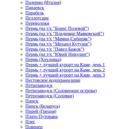
Палермо (Италия)
Панаевск
Парабель
Пеллотсари
Переволоки
Пермь (на т/х "Борис Полевой")
Пермь (на т/х "Владимир Маяковский")
Пермь (на т/х "Мамин-Сибиряк")
Пермь (на т/х "Михаил Кутузов")
Пермь (на т/х "Павел Бажов")
Пермь (на т/х "Юрий Никулин")
Пермь (Хохловка)
Пермь + лучший курорт на Каме, день 1
Пермь + лучший курорт на Каме, день 2
Пермь + лучший курорт на Каме, день 3
Пестовское водохранилище
Петрозаводск
Петрозаводск (Соловецкие острова)
Петрозаводск (Соловки)
Пинск
Пинск (Беларусь)
Пирей (Греция)
Плато Путорана
Плес
Повенец