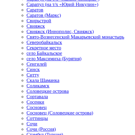
Сарапул (на т/х «Юрий Никулин»)
Саратов
Саратов (Маркс)
Свирьстрой
Свияжск
Свияжск (Иннополис, Свияжск)
Свято-Вознесенский Макарьевский монастырь
Северобайкальск
Секретное место
село Байкальское
село Максимиха (Бурятия)
Сенгилей
Синск
Ситту
Скала Шаманка
Соликамск
Соловецкие острова
Сортавала
Сосенки
Сосновец
Сосновец (Соловецкие острова)
Соттинцы
Сочи
Сочи (Россия)
Стамбул (Турция)