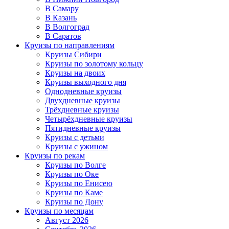
В Самару
В Казань
В Волгоград
В Саратов
Круизы по направлениям
Круизы Сибири
Круизы по золотому кольцу
Круизы на двоих
Круизы выходного дня
Однодневные круизы
Двухдневные круизы
Трёхдневные круизы
Четырёхдневные круизы
Пятидневные круизы
Круизы с детьми
Круизы с ужином
Круизы по рекам
Круизы по Волге
Круизы по Оке
Круизы по Енисею
Круизы по Каме
Круизы по Дону
Круизы по месяцам
Август 2026