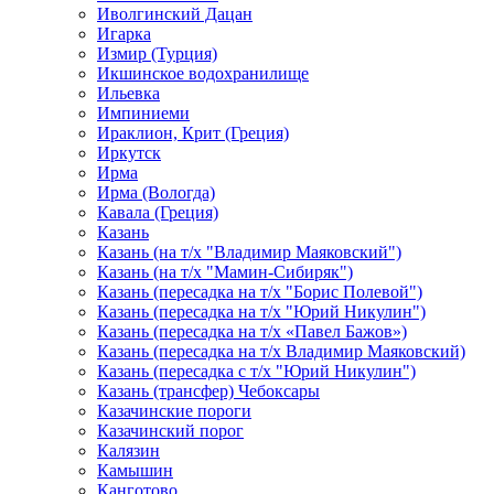
Иволгинский Дацан
Игарка
Измир (Турция)
Икшинское водохранилище
Ильевка
Импиниеми
Ираклион, Крит (Греция)
Иркутск
Ирма
Ирма (Вологда)
Кавала (Греция)
Казань
Казань (на т/х "Владимир Маяковский")
Казань (на т/х "Мамин-Сибиряк")
Казань (пересадка на т/х "Борис Полевой")
Казань (пересадка на т/х "Юрий Никулин")
Казань (пересадка на т/х «Павел Бажов»)
Казань (пересадка на т/х Владимир Маяковский)
Казань (пересадка с т/х "Юрий Никулин")
Казань (трансфер) Чебоксары
Казачинские пороги
Казачинский порог
Калязин
Камышин
Канготово