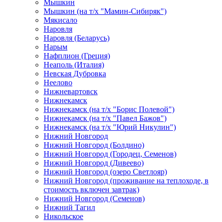
Мышкин
Мышкин (на т/х "Мамин-Сибиряк")
Мякисало
Наровля
Наровля (Беларусь)
Нарым
Нафплион (Греция)
Неаполь (Италия)
Невская Дубровка
Неелово
Нижневартовск
Нижнекамск
Нижнекамск (на т/х "Борис Полевой")
Нижнекамск (на т/х "Павел Бажов")
Нижнекамск (на т/х "Юрий Никулин")
Нижний Новгород
Нижний Новгород (Болдино)
Нижний Новгород (Городец, Семенов)
Нижний Новгород (Дивеево)
Нижний Новгород (озеро Светлояр)
Нижний Новгород (проживание на теплоходе, в
стоимость включен завтрак)
Нижний Новгород (Семенов)
Нижний Тагил
Никольское