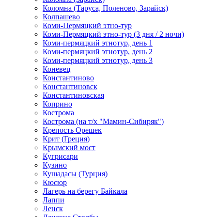
Коломна (Таруса, Поленово, Зарайск)
Колпашево
Коми-Пермяцкий этно-тур
Коми-Пермяцкий этно-тур (3 дня / 2 ночи)
Коми-пермяцкий этнотур, день 1
Коми-пермяцкий этнотур, день 2
Коми-пермяцкий этнотур, день 3
Коневец
Константиново
Константиновск
Константиновская
Коприно
Кострома
Кострома (на т/х "Мамин-Сибиряк")
Крепость Орешек
Крит (Греция)
Крымский мост
Кугрисари
Кузино
Кушадасы (Турция)
Кюсюр
Лагерь на берегу Байкала
Лаппи
Ленск