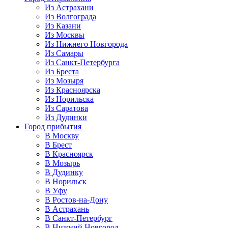
Из Астрахани
Из Волгограда
Из Казани
Из Москвы
Из Нижнего Новгорода
Из Самары
Из Санкт-Петербурга
Из Бреста
Из Мозыря
Из Красноярска
Из Норильска
Из Саратова
Из Дудинки
Город прибытия
В Москву
В Брест
В Красноярск
В Мозырь
В Дудинку
В Норильск
В Уфу
В Ростов-на-Дону
В Астрахань
В Санкт-Петербург
В Нижний Новгород