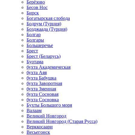
Берёзово
Бесов Нос
Бирск
Богатырская слобода
Бодрум (Турция)
Бозджаада (Турция)
Болгар
Болгары
Большеречье
Брест
Брест (Беларусь)
Буотама
бухта Академическая
бухта Аяя
бухта Бабушка
бухта Заворотная
бухта Змеиная
бухта Сосновая
бухта Сосновка
Бухты Большого моря
Валаам
Великий Новгород
Великий Новгород (Старая Русса)
Верккосаари
Весьегонск