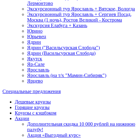
Лермонтово
Экскурсионный тур Ярославль + Вятское, Вологда
Экскурсионный тур Ярославль + Сергиев Посад,
Москва (1 ночь), Ростов Великий - Кострома
Экскурсия Елабуга + Казань
Юрино
Юрьевец
Ядрин
Ядрин ("Васильсурская Слобода")
Ядрин (Васильсурская Слобода)
Якутск
Яр-Сале
Ярославль
Ярославль (на т/х "Мамин-Сибиряк")
Ярцево
Специальные предложения
Дешевые круизы
Горящие круизы
Круизы с кэшбэком
Акции
Дополнительная скидка 10 000 рублей на нижнюю
палубу!
Акция «Выгодный курс»