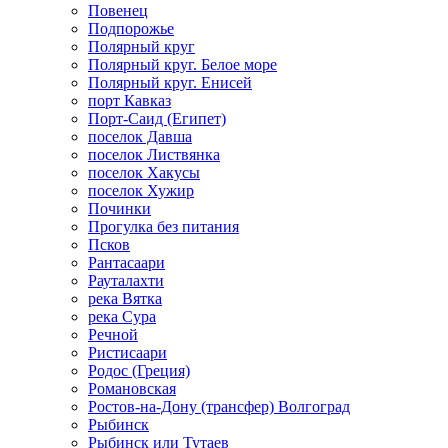
Повенец
Подпорожье
Полярный круг
Полярный круг. Белое море
Полярный круг. Енисей
порт Кавказ
Порт-Саид (Египет)
поселок Давша
поселок Листвянка
поселок Хакусы
поселок Хужир
Починки
Прогулка без питания
Псков
Рантасаари
Рауталахти
река Вятка
река Сура
Речной
Ристисаари
Родос (Греция)
Романовская
Ростов-на-Дону (трансфер) Волгоград
Рыбинск
Рыбинск или Тутаев