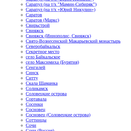
Сарапул (на т/х "Мамин-Сибиряк")
Сарапул (на т/х «Юрий Никулин»)
Саратов
Саратов (Маркс)
Свирьстрой
Свияжск
Свияжск (Иннополис, Свияжск)
Свято-Вознесенский Макарьевский монастырь
Северобайкальск
Секретное место
село Байкальское
село Максимиха (Бурятия)
Сенгилей
Синск
Ситту
Скала Шаманка
Соликамск
Соловецкие острова
Сортавала
Сосенки
Сосновец
Сосновец (Соловецкие острова)
Соттинцы
Сочи
Сочи (Россия)