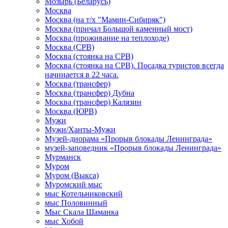
Мозырь (Беларусь)
Москва
Москва (на т/х "Мамин-Сибиряк")
Москва (причал Большой каменный мост)
Москва (проживание на теплоходе)
Москва (СРВ)
Москва (стоянка на СРВ)
Москва (стоянка на СРВ). Посадка туристов всегда
начинается в 22 часа.
Москва (трансфер)
Москва (трансфер) Дубна
Москва (трансфер) Калязин
Москва (ЮРВ)
Мужи
Мужи/Ханты-Мужи
Музей-диорама «Прорыв блокады Ленинграда»
музей-заповедник «Прорыв блокады Ленинграда»
Мурманск
Муром
Муром (Выкса)
Муромский мыс
мыс Котельниковский
мыс Половинный
Мыс Скала Шаманка
мыс Хобой