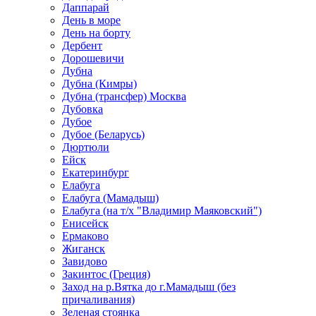
Даппарай
День в море
День на борту
Дербент
Дорошевичи
Дубна
Дубна (Кимры)
Дубна (трансфер) Москва
Дубовка
Дубое
Дубое (Беларусь)
Дюртюли
Ейск
Екатеринбург
Елабуга
Елабуга (Мамадыш)
Елабуга (на т/х "Владимир Маяковский")
Енисейск
Ермаково
Жиганск
Завидово
Закинтос (Греция)
Заход на р.Вятка до г.Мамадыш (без
причаливания)
Зеленая стоянка