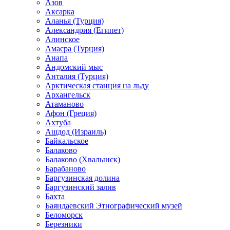
Азов
Аксарка
Аланья (Турция)
Александрия (Египет)
Алинское
Амасра (Турция)
Анапа
Андомский мыс
Анталия (Турция)
Арктическая станция на льду
Архангельск
Атаманово
Афон (Греция)
Ахтуба
Ашдод (Израиль)
Байкальское
Балаково
Балаково (Хвалынск)
Барабаново
Баргузинская долина
Баргузинский залив
Бахта
Баяндаевский Этнографический музей
Беломорск
Березники