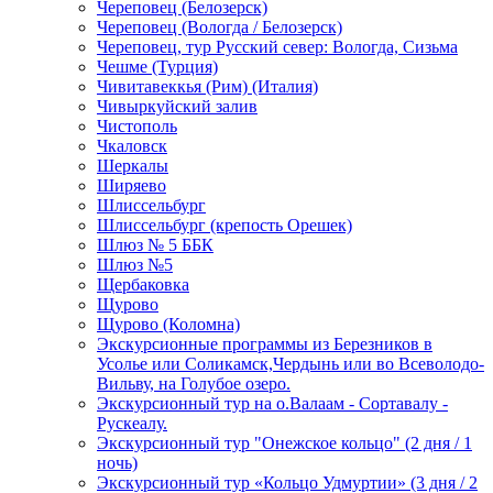
Череповец (Белозерск)
Череповец (Вологда / Белозерск)
Череповец, тур Русский север: Вологда, Сизьма
Чешме (Турция)
Чивитавеккья (Рим) (Италия)
Чивыркуйский залив
Чистополь
Чкаловск
Шеркалы
Ширяево
Шлиссельбург
Шлиссельбург (крепость Орешек)
Шлюз № 5 ББК
Шлюз №5
Щербаковка
Щурово
Щурово (Коломна)
Экскурсионные программы из Березников в
Усолье или Соликамск,Чердынь или во Всеволодо-
Вильву, на Голубое озеро.
Экскурсионный тур на о.Валаам - Сортавалу -
Рускеалу.
Экскурсионный тур "Онежское кольцо" (2 дня / 1
ночь)
Экскурсионный тур «Кольцо Удмуртии» (3 дня / 2