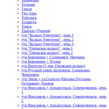
Териберка
Тетюши
Тикси
Тит-Ары
Тобольск
Тольятти
Томск
Трабзон (Турция)
тур "Кольцо Удмуртии", день 1
тур "Кольцо Удмуртии", день 2
тур "Кольцо Удмуртии", день 3
тур "Онежское кольцо", день 1
тур "Онежское кольцо", день 2
тур Березники + Соликамск, Чердынь
тур Березники + Усолье
тур Вытегра (2 дня, Онежское кольцо)
тур Русский север: Белозерск, Галинское,
Череповец
тур Тверь + оз.Селигер (Нилова Пустынь,
Осташков), Торжок
тур Ярославль + Архангельск, Северодвинск, день
1
тур Ярославль + Архангельск, Северодвинск, день
2
тур Ярославль + Архангельск, Северодвинск, день