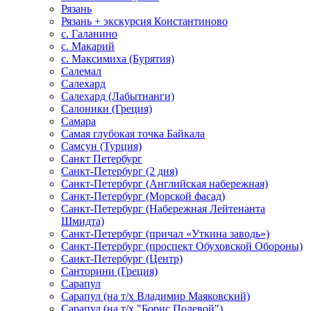
Рязань
Рязань + экскурсия Константиново
с. Галанино
с. Макарий
с. Максимиха (Бурятия)
Салемал
Салехард
Салехард (Лабытнанги)
Салоники (Греция)
Самара
Самая глубокая точка Байкала
Самсун (Турция)
Санкт Петербург
Санкт-Петербург (2 дня)
Санкт-Петербург (Английская набережная)
Санкт-Петербург (Морской фасад)
Санкт-Петербург (Набережная Лейтенанта
Шмидта)
Санкт-Петербург (причал «Уткина заводь»)
Санкт-Петербург (проспект Обуховской Обороны)
Санкт-Петербург (Центр)
Санторини (Греция)
Сарапул
Сарапул (на т/х Владимир Маяковский)
Сарапул (на т/х "Борис Полевой")