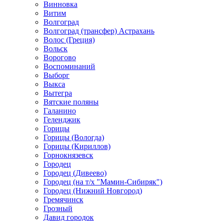
Винновка
Витим
Волгоград
Волгоград (трансфер) Астрахань
Волос (Греция)
Вольск
Ворогово
Воспоминаний
Выборг
Выкса
Вытегра
Вятские поляны
Галанино
Геленджик
Горицы
Горицы (Вологда)
Горицы (Кириллов)
Горнокнязевск
Городец
Городец (Дивеево)
Городец (на т/х "Мамин-Сибиряк")
Городец (Нижний Новгород)
Гремячинск
Грозный
Давид городок