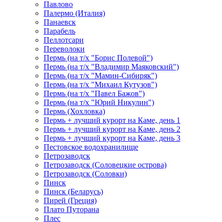
Павлово
Палермо (Италия)
Панаевск
Парабель
Пеллотсари
Переволоки
Пермь (на т/х "Борис Полевой")
Пермь (на т/х "Владимир Маяковский")
Пермь (на т/х "Мамин-Сибиряк")
Пермь (на т/х "Михаил Кутузов")
Пермь (на т/х "Павел Бажов")
Пермь (на т/х "Юрий Никулин")
Пермь (Хохловка)
Пермь + лучший курорт на Каме, день 1
Пермь + лучший курорт на Каме, день 2
Пермь + лучший курорт на Каме, день 3
Пестовское водохранилище
Петрозаводск
Петрозаводск (Соловецкие острова)
Петрозаводск (Соловки)
Пинск
Пинск (Беларусь)
Пирей (Греция)
Плато Путорана
Плес