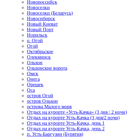
Новороссийск
Новоселки
Новоселки (Беларусь)
Новосибирск
Новый Киеват
Новый Порт
Норильск
о. Огой
Огой
Октябрьское
Олекминск
Ольхон
Ольхонские ворота
Омск
Онега
Орешек
Оса
остров Огой
остров Ольхон
острова Малого моря
Отдых на курорте «Усть-Качка» (3 дня / 2 ночи)
Отдых на курорте Усть-Качка (3 дня/2 ночи)
Отдых на курорте Усть-Качка, день 1
Отдых на курорте Усть-Качка, день 2
п. Усть-Баргузин (Бурятия)