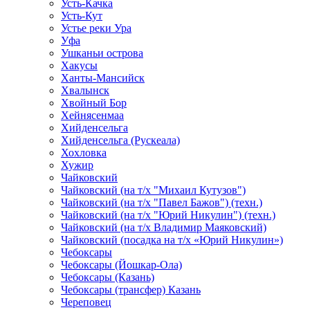
Усть-Качка
Усть-Кут
Устье реки Ура
Уфа
Ушканьи острова
Хакусы
Ханты-Мансийск
Хвалынск
Хвойный Бор
Хейнясенмаа
Хийденсельга
Хийденсельга (Рускеала)
Хохловка
Хужир
Чайковский
Чайковский (на т/х "Михаил Кутузов")
Чайковский (на т/х "Павел Бажов") (техн.)
Чайковский (на т/х "Юрий Никулин") (техн.)
Чайковский (на т/х Владимир Маяковский)
Чайковский (посадка на т/х «Юрий Никулин»)
Чебоксары
Чебоксары (Йошкар-Ола)
Чебоксары (Казань)
Чебоксары (трансфер) Казань
Череповец