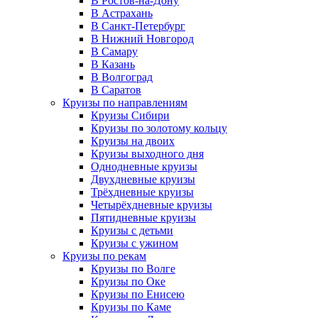
В Ростов-на-Дону
В Астрахань
В Санкт-Петербург
В Нижний Новгород
В Самару
В Казань
В Волгоград
В Саратов
Круизы по направлениям
Круизы Сибири
Круизы по золотому кольцу
Круизы на двоих
Круизы выходного дня
Однодневные круизы
Двухдневные круизы
Трёхдневные круизы
Четырёхдневные круизы
Пятидневные круизы
Круизы с детьми
Круизы с ужином
Круизы по рекам
Круизы по Волге
Круизы по Оке
Круизы по Енисею
Круизы по Каме