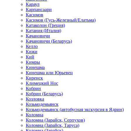
Караул
Карпансаари
Касимов
Касимов (Гусь-Железный/Елатьма)
Катаколон (Греция)
Катания (Италия)
Качановичи
Качановичи (Беларусь)
Келло
Кижи
Кий
Кимры
Кинешма
Кинешма или Юрьевец
Киренск
Климецкий Нос
Кобрин
Кобрин (Беларусь)
Козловка
Козьмодемьянск
Козьмодемьянск (автобусная экскурсия в Ядрин)
Коломна
Коломна (Зарайск, Серпухов)
Коломна (Зарайск, Таруса)
Коломна (Зарайск)