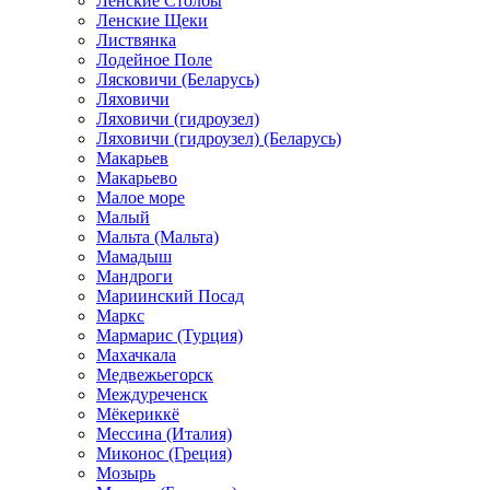
Ленские Столбы
Ленские Щеки
Листвянка
Лодейное Поле
Лясковичи (Беларусь)
Ляховичи
Ляховичи (гидроузел)
Ляховичи (гидроузел) (Беларусь)
Макарьев
Макарьево
Малое море
Малый
Мальта (Мальта)
Мамадыш
Мандроги
Мариинский Посад
Маркс
Мармарис (Турция)
Махачкала
Медвежьегорск
Междуреченск
Мёкериккё
Мессина (Италия)
Миконос (Греция)
Мозырь