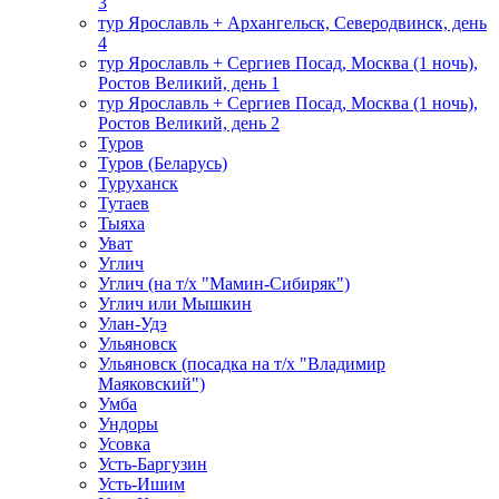
3
тур Ярославль + Архангельск, Северодвинск, день
4
тур Ярославль + Сергиев Посад, Москва (1 ночь),
Ростов Великий, день 1
тур Ярославль + Сергиев Посад, Москва (1 ночь),
Ростов Великий, день 2
Туров
Туров (Беларусь)
Туруханск
Тутаев
Тыяха
Уват
Углич
Углич (на т/х "Мамин-Сибиряк")
Углич или Мышкин
Улан-Удэ
Ульяновск
Ульяновск (посадка на т/х "Владимир
Маяковский")
Умба
Ундоры
Усовка
Усть-Баргузин
Усть-Ишим