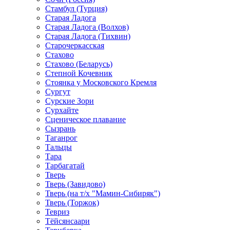
Стамбул (Турция)
Старая Ладога
Старая Ладога (Волхов)
Старая Ладога (Тихвин)
Старочеркасская
Стахово
Стахово (Беларусь)
Степной Кочевник
Стоянка у Московского Кремля
Сургут
Сурские Зори
Сурхайте
Сценическое плавание
Сызрань
Таганрог
Тальцы
Тара
Тарбагатай
Тверь
Тверь (Завидово)
Тверь (на т/х "Мамин-Сибиряк")
Тверь (Торжок)
Тевриз
Тёйсянсаари