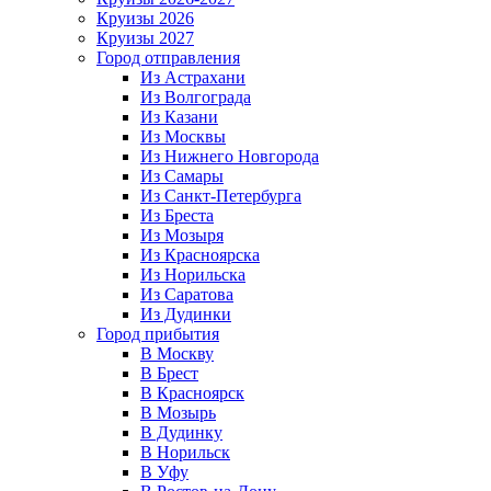
Круизы 2026
Круизы 2027
Город отправления
Из Астрахани
Из Волгограда
Из Казани
Из Москвы
Из Нижнего Новгорода
Из Самары
Из Санкт-Петербурга
Из Бреста
Из Мозыря
Из Красноярска
Из Норильска
Из Саратова
Из Дудинки
Город прибытия
В Москву
В Брест
В Красноярск
В Мозырь
В Дудинку
В Норильск
В Уфу