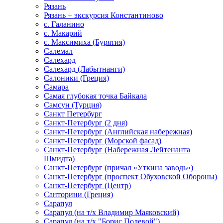
Рязань
Рязань + экскурсия Константиново
с. Галанино
с. Макарий
с. Максимиха (Бурятия)
Салемал
Салехард
Салехард (Лабытнанги)
Салоники (Греция)
Самара
Самая глубокая точка Байкала
Самсун (Турция)
Санкт Петербург
Санкт-Петербург (2 дня)
Санкт-Петербург (Английская набережная)
Санкт-Петербург (Морской фасад)
Санкт-Петербург (Набережная Лейтенанта
Шмидта)
Санкт-Петербург (причал «Уткина заводь»)
Санкт-Петербург (проспект Обуховской Обороны)
Санкт-Петербург (Центр)
Санторини (Греция)
Сарапул
Сарапул (на т/х Владимир Маяковский)
Сарапул (на т/х "Борис Полевой")