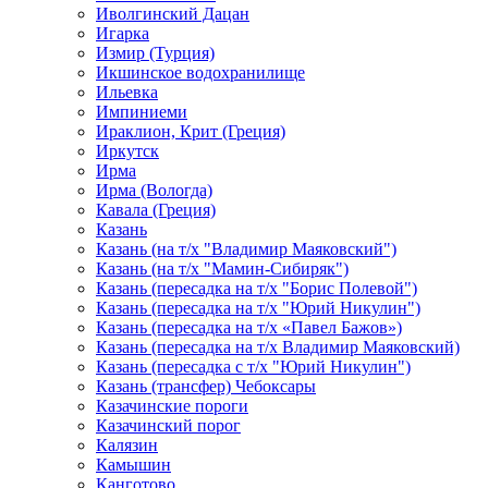
Иволгинский Дацан
Игарка
Измир (Турция)
Икшинское водохранилище
Ильевка
Импиниеми
Ираклион, Крит (Греция)
Иркутск
Ирма
Ирма (Вологда)
Кавала (Греция)
Казань
Казань (на т/х "Владимир Маяковский")
Казань (на т/х "Мамин-Сибиряк")
Казань (пересадка на т/х "Борис Полевой")
Казань (пересадка на т/х "Юрий Никулин")
Казань (пересадка на т/х «Павел Бажов»)
Казань (пересадка на т/х Владимир Маяковский)
Казань (пересадка с т/х "Юрий Никулин")
Казань (трансфер) Чебоксары
Казачинские пороги
Казачинский порог
Калязин
Камышин
Канготово