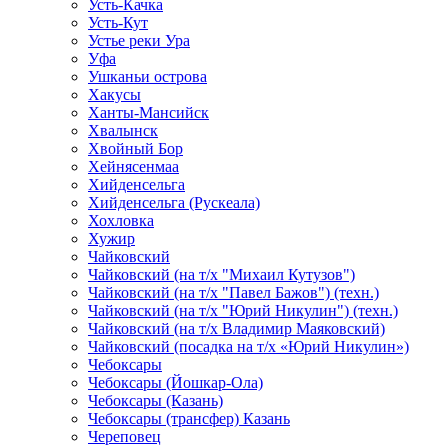
Усть-Качка
Усть-Кут
Устье реки Ура
Уфа
Ушканьи острова
Хакусы
Ханты-Мансийск
Хвалынск
Хвойный Бор
Хейнясенмаа
Хийденсельга
Хийденсельга (Рускеала)
Хохловка
Хужир
Чайковский
Чайковский (на т/х "Михаил Кутузов")
Чайковский (на т/х "Павел Бажов") (техн.)
Чайковский (на т/х "Юрий Никулин") (техн.)
Чайковский (на т/х Владимир Маяковский)
Чайковский (посадка на т/х «Юрий Никулин»)
Чебоксары
Чебоксары (Йошкар-Ола)
Чебоксары (Казань)
Чебоксары (трансфер) Казань
Череповец