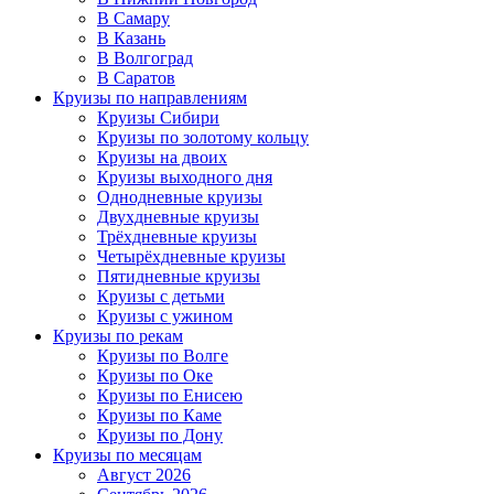
В Самару
В Казань
В Волгоград
В Саратов
Круизы по направлениям
Круизы Сибири
Круизы по золотому кольцу
Круизы на двоих
Круизы выходного дня
Однодневные круизы
Двухдневные круизы
Трёхдневные круизы
Четырёхдневные круизы
Пятидневные круизы
Круизы с детьми
Круизы с ужином
Круизы по рекам
Круизы по Волге
Круизы по Оке
Круизы по Енисею
Круизы по Каме
Круизы по Дону
Круизы по месяцам
Август 2026