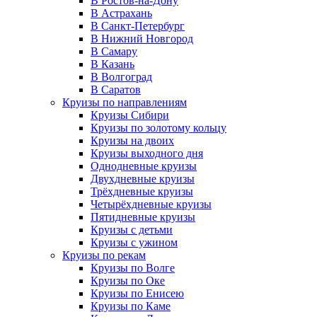
В Ростов-на-Дону
В Астрахань
В Санкт-Петербург
В Нижний Новгород
В Самару
В Казань
В Волгоград
В Саратов
Круизы по направлениям
Круизы Сибири
Круизы по золотому кольцу
Круизы на двоих
Круизы выходного дня
Однодневные круизы
Двухдневные круизы
Трёхдневные круизы
Четырёхдневные круизы
Пятидневные круизы
Круизы с детьми
Круизы с ужином
Круизы по рекам
Круизы по Волге
Круизы по Оке
Круизы по Енисею
Круизы по Каме