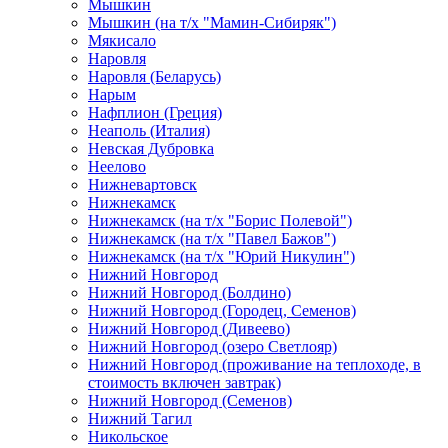
Мышкин
Мышкин (на т/х "Мамин-Сибиряк")
Мякисало
Наровля
Наровля (Беларусь)
Нарым
Нафплион (Греция)
Неаполь (Италия)
Невская Дубровка
Неелово
Нижневартовск
Нижнекамск
Нижнекамск (на т/х "Борис Полевой")
Нижнекамск (на т/х "Павел Бажов")
Нижнекамск (на т/х "Юрий Никулин")
Нижний Новгород
Нижний Новгород (Болдино)
Нижний Новгород (Городец, Семенов)
Нижний Новгород (Дивеево)
Нижний Новгород (озеро Светлояр)
Нижний Новгород (проживание на теплоходе, в
стоимость включен завтрак)
Нижний Новгород (Семенов)
Нижний Тагил
Никольское