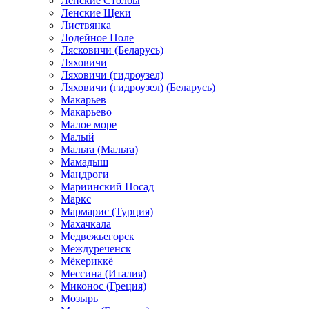
Ленские Столбы
Ленские Щеки
Листвянка
Лодейное Поле
Лясковичи (Беларусь)
Ляховичи
Ляховичи (гидроузел)
Ляховичи (гидроузел) (Беларусь)
Макарьев
Макарьево
Малое море
Малый
Мальта (Мальта)
Мамадыш
Мандроги
Мариинский Посад
Маркс
Мармарис (Турция)
Махачкала
Медвежьегорск
Междуреченск
Мёкериккё
Мессина (Италия)
Миконос (Греция)
Мозырь