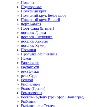
Повенец
Подпорожье
Полярный круг
Полярный круг. Белое море
Полярный круг. Енисей
порт Кавказ
Порт-Саид (Египет)
поселок Давша
поселок Листвянка
поселок Хакусы
поселок Хужир
Починки
Прогулка без питания
Псков
Рантасаари
Рауталахти
река Вятка
река Сура
Речной
Ристисаари
Родос (Греция)
Романовская
Ростов-на-Дону (трансфер) Волгоград
Рыбинск
Рыбинск или Тутаев