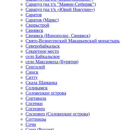
Сарапул (на т/х "Мамин-Сибиряк")
Сарапул (на т/х «Юрий Никулин»)
Саратов
Саратов (Маркс)
Свирьстрой
Свияжск
Свияжск (Иннополис, Свияжск)
Свято-Вознесенский Макарьевский монастырь
Северобайкальск
Секретное место
село Байкальское
село Максимиха (Бурятия)
Сенгилей
Синск
Ситту
Скала Шаманка
Соликамск
Соловецкие острова
Сортавала
Сосенки
Сосновец
Сосновец (Соловецкие острова)
Соттинцы
Сочи
Сочи (Россия)