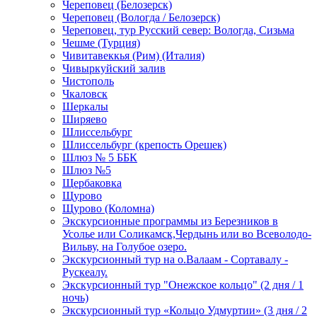
Череповец (Белозерск)
Череповец (Вологда / Белозерск)
Череповец, тур Русский север: Вологда, Сизьма
Чешме (Турция)
Чивитавеккья (Рим) (Италия)
Чивыркуйский залив
Чистополь
Чкаловск
Шеркалы
Ширяево
Шлиссельбург
Шлиссельбург (крепость Орешек)
Шлюз № 5 ББК
Шлюз №5
Щербаковка
Щурово
Щурово (Коломна)
Экскурсионные программы из Березников в
Усолье или Соликамск,Чердынь или во Всеволодо-
Вильву, на Голубое озеро.
Экскурсионный тур на о.Валаам - Сортавалу -
Рускеалу.
Экскурсионный тур "Онежское кольцо" (2 дня / 1
ночь)
Экскурсионный тур «Кольцо Удмуртии» (3 дня / 2