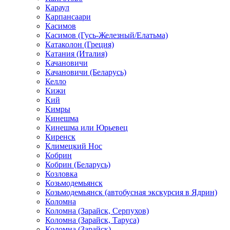
Караул
Карпансаари
Касимов
Касимов (Гусь-Железный/Елатьма)
Катаколон (Греция)
Катания (Италия)
Качановичи
Качановичи (Беларусь)
Келло
Кижи
Кий
Кимры
Кинешма
Кинешма или Юрьевец
Киренск
Климецкий Нос
Кобрин
Кобрин (Беларусь)
Козловка
Козьмодемьянск
Козьмодемьянск (автобусная экскурсия в Ядрин)
Коломна
Коломна (Зарайск, Серпухов)
Коломна (Зарайск, Таруса)
Коломна (Зарайск)