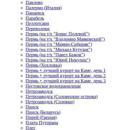
Павлово
Палермо (Италия)
Панаевск
Парабель
Пеллотсари
Переволоки
Пермь (на т/х "Борис Полевой")
Пермь (на т/х "Владимир Маяковский")
Пермь (на т/х "Мамин-Сибиряк")
Пермь (на т/х "Михаил Кутузов")
Пермь (на т/х "Павел Бажов")
Пермь (на т/х "Юрий Никулин")
Пермь (Хохловка)
Пермь + лучший курорт на Каме, день 1
Пермь + лучший курорт на Каме, день 2
Пермь + лучший курорт на Каме, день 3
Пестовское водохранилище
Петрозаводск
Петрозаводск (Соловецкие острова)
Петрозаводск (Соловки)
Пинск
Пинск (Беларусь)
Пирей (Греция)
Плато Путорана
Плес