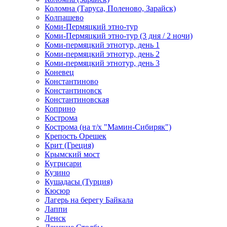
Коломна (Таруса, Поленово, Зарайск)
Колпашево
Коми-Пермяцкий этно-тур
Коми-Пермяцкий этно-тур (3 дня / 2 ночи)
Коми-пермяцкий этнотур, день 1
Коми-пермяцкий этнотур, день 2
Коми-пермяцкий этнотур, день 3
Коневец
Константиново
Константиновск
Константиновская
Коприно
Кострома
Кострома (на т/х "Мамин-Сибиряк")
Крепость Орешек
Крит (Греция)
Крымский мост
Кугрисари
Кузино
Кушадасы (Турция)
Кюсюр
Лагерь на берегу Байкала
Лаппи
Ленск