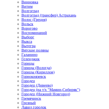
Винновка
Витим
Волгоград
Волгоград (трансфер) Астрахань
Волос (Греция)
Вольск
Ворогово
Воспоминаний
Выборг
Выкса
Вытегра
Вятские поляны
Галанино
Геленджик
Горицы
Горицы (Вологда)
Горицы (Кириллов)
Горнокнязевск
Городец
Городец (Дивеево)
Городец (на т/х "Мамин-Сибиряк")
Городец (Нижний Новгород)
Гремячинск
Грозный
Давид городок