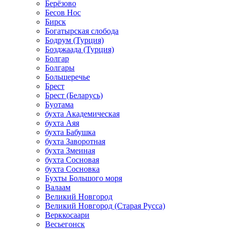
Берёзово
Бесов Нос
Бирск
Богатырская слобода
Бодрум (Турция)
Бозджаада (Турция)
Болгар
Болгары
Большеречье
Брест
Брест (Беларусь)
Буотама
бухта Академическая
бухта Аяя
бухта Бабушка
бухта Заворотная
бухта Змеиная
бухта Сосновая
бухта Сосновка
Бухты Большого моря
Валаам
Великий Новгород
Великий Новгород (Старая Русса)
Верккосаари
Весьегонск