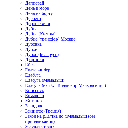
Даппарай
День в море
День на борту
Дербент
Дорошевичи
Дубна
Дубна (Кимры)
Дубна (трансфер) Москва
Дубовка
Дубое
Дубое (Беларусь)
Дюртюли
Ейск
Екатеринбург
Елабуга
Елабуга (Мамадыш)
Елабуга (на т/х "Владимир Маяковский")
Енисейск
Ермаково
Жиганск
Завидово
Закинтос (Греция)
Заход на р.Вятка до г.Мамадыш (без
причаливания)
Зеленая стоянка