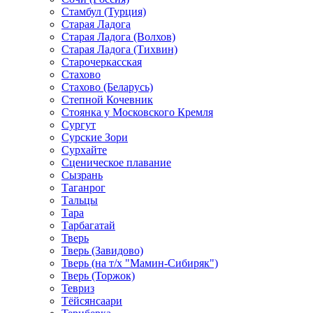
Стамбул (Турция)
Старая Ладога
Старая Ладога (Волхов)
Старая Ладога (Тихвин)
Старочеркасская
Стахово
Стахово (Беларусь)
Степной Кочевник
Стоянка у Московского Кремля
Сургут
Сурские Зори
Сурхайте
Сценическое плавание
Сызрань
Таганрог
Тальцы
Тара
Тарбагатай
Тверь
Тверь (Завидово)
Тверь (на т/х "Мамин-Сибиряк")
Тверь (Торжок)
Тевриз
Тёйсянсаари