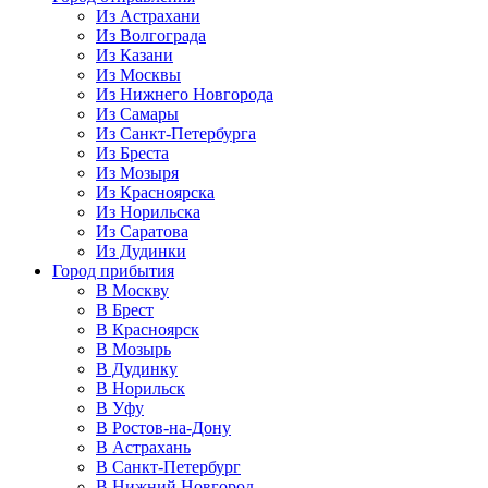
Из Астрахани
Из Волгограда
Из Казани
Из Москвы
Из Нижнего Новгорода
Из Самары
Из Санкт-Петербурга
Из Бреста
Из Мозыря
Из Красноярска
Из Норильска
Из Саратова
Из Дудинки
Город прибытия
В Москву
В Брест
В Красноярск
В Мозырь
В Дудинку
В Норильск
В Уфу
В Ростов-на-Дону
В Астрахань
В Санкт-Петербург
В Нижний Новгород