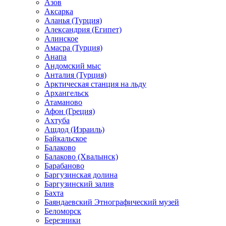
Азов
Аксарка
Аланья (Турция)
Александрия (Египет)
Алинское
Амасра (Турция)
Анапа
Андомский мыс
Анталия (Турция)
Арктическая станция на льду
Архангельск
Атаманово
Афон (Греция)
Ахтуба
Ашдод (Израиль)
Байкальское
Балаково
Балаково (Хвалынск)
Барабаново
Баргузинская долина
Баргузинский залив
Бахта
Баяндаевский Этнографический музей
Беломорск
Березники