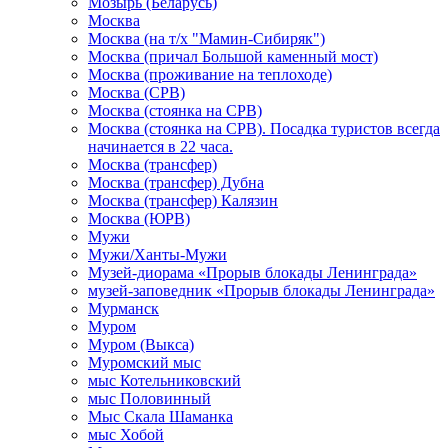
Мозырь (Беларусь)
Москва
Москва (на т/х "Мамин-Сибиряк")
Москва (причал Большой каменный мост)
Москва (проживание на теплоходе)
Москва (СРВ)
Москва (стоянка на СРВ)
Москва (стоянка на СРВ). Посадка туристов всегда
начинается в 22 часа.
Москва (трансфер)
Москва (трансфер) Дубна
Москва (трансфер) Калязин
Москва (ЮРВ)
Мужи
Мужи/Ханты-Мужи
Музей-диорама «Прорыв блокады Ленинграда»
музей-заповедник «Прорыв блокады Ленинграда»
Мурманск
Муром
Муром (Выкса)
Муромский мыс
мыс Котельниковский
мыс Половинный
Мыс Скала Шаманка
мыс Хобой