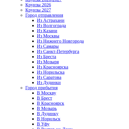
Круизы 2026
Круизы 2027
Город отправления
Из Астрахани
Из Волгограда
Из Казани
Из Москвы
Из Нижнего Новгорода
Из Самары
Из Санкт-Петербурга
Из Бреста
Из Мозыря
Из Красноярска
Из Норильска
Из Саратова
Из Дудинки
Город прибытия
В Москву
В Брест
В Красноярск
В Мозырь
В Дудинку
В Норильск
В Уфу