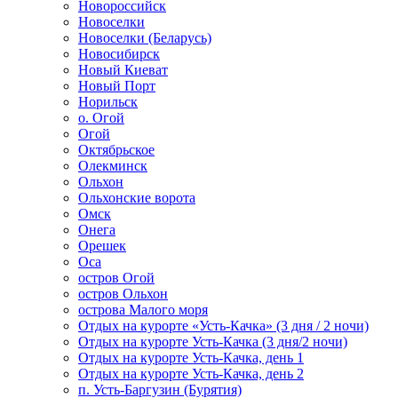
Новороссийск
Новоселки
Новоселки (Беларусь)
Новосибирск
Новый Киеват
Новый Порт
Норильск
о. Огой
Огой
Октябрьское
Олекминск
Ольхон
Ольхонские ворота
Омск
Онега
Орешек
Оса
остров Огой
остров Ольхон
острова Малого моря
Отдых на курорте «Усть-Качка» (3 дня / 2 ночи)
Отдых на курорте Усть-Качка (3 дня/2 ночи)
Отдых на курорте Усть-Качка, день 1
Отдых на курорте Усть-Качка, день 2
п. Усть-Баргузин (Бурятия)