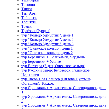
Териберка
Тетюши
Тикси
Тит-Ары
Тобольск
Тольятти
Томск
Трабзон (Турция)
тур "Кольцо Удмуртии", день 1
тур "Кольцо Удмуртии", день 2
тур "Кольцо Удмуртии", день 3
тур "Онежское кольцо", день 1
тур "Онежское кольцо", день 2
тур Березники + Соликамск, Чердынь
тур Березники + Усолье
тур Вытегра (2 дня, Онежское кольцо)
тур Русский север: Белозерск, Галинское,
Череповец
тур Тверь + оз.Селигер (Нилова Пустынь,
Осташков), Торжок
тур Ярославль + Архангельск, Северодвинск, день
1
тур Ярославль + Архангельск, Северодвинск, день
2
тур Ярославль + Архангельск, Северодвинск, день