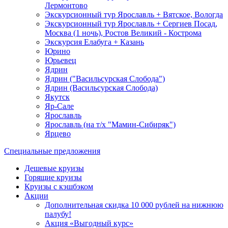
Лермонтово
Экскурсионный тур Ярославль + Вятское, Вологда
Экскурсионный тур Ярославль + Сергиев Посад,
Москва (1 ночь), Ростов Великий - Кострома
Экскурсия Елабуга + Казань
Юрино
Юрьевец
Ядрин
Ядрин ("Васильсурская Слобода")
Ядрин (Васильсурская Слобода)
Якутск
Яр-Сале
Ярославль
Ярославль (на т/х "Мамин-Сибиряк")
Ярцево
Специальные предложения
Дешевые круизы
Горящие круизы
Круизы с кэшбэком
Акции
Дополнительная скидка 10 000 рублей на нижнюю
палубу!
Акция «Выгодный курс»