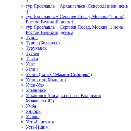
3
тур Ярославль + Архангельск, Северодвинск, день
4
тур Ярославль + Сергиев Посад, Москва (1 ночь),
Ростов Великий, день 1
тур Ярославль + Сергиев Посад, Москва (1 ночь),
Ростов Великий, день 2
Туров
Туров (Беларусь)
Туруханск
Тутаев
Тыяха
Уват
Углич
Углич (на т/х "Мамин-Сибиряк")
Углич или Мышкин
Улан-Удэ
Ульяновск
Ульяновск (посадка на т/х "Владимир
Маяковский")
Умба
Ундоры
Усовка
Усть-Баргузин
Усть-Ишим