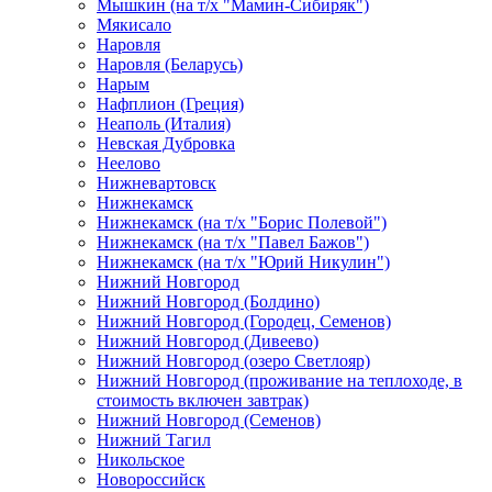
Мышкин (на т/х "Мамин-Сибиряк")
Мякисало
Наровля
Наровля (Беларусь)
Нарым
Нафплион (Греция)
Неаполь (Италия)
Невская Дубровка
Неелово
Нижневартовск
Нижнекамск
Нижнекамск (на т/х "Борис Полевой")
Нижнекамск (на т/х "Павел Бажов")
Нижнекамск (на т/х "Юрий Никулин")
Нижний Новгород
Нижний Новгород (Болдино)
Нижний Новгород (Городец, Семенов)
Нижний Новгород (Дивеево)
Нижний Новгород (озеро Светлояр)
Нижний Новгород (проживание на теплоходе, в
стоимость включен завтрак)
Нижний Новгород (Семенов)
Нижний Тагил
Никольское
Новороссийск