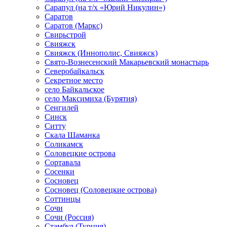
Сарапул (на т/х «Юрий Никулин»)
Саратов
Саратов (Маркс)
Свирьстрой
Свияжск
Свияжск (Иннополис, Свияжск)
Свято-Вознесенский Макарьевский монастырь
Северобайкальск
Секретное место
село Байкальское
село Максимиха (Бурятия)
Сенгилей
Синск
Ситту
Скала Шаманка
Соликамск
Соловецкие острова
Сортавала
Сосенки
Сосновец
Сосновец (Соловецкие острова)
Соттинцы
Сочи
Сочи (Россия)
Стамбул (Турция)