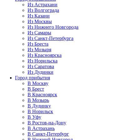
Из Астрахани
Из Волгограда
Из Казани
Из Москвы
Из Нижнего Новгорода
Из Самары
Из Санкт-Петербурга
Из Бреста
Из Мозыря
Из Красноярска
Из Норильска
Из Саратова
Из Дудинки
Город прибытия
В Москву
В Брест
В Красноярск
В Мозырь
В Дудинку
В Норильск
В Уфу
В Ростов-на-Дону
В Астрахань
В Санкт-Петербург
В Нижний Новгород