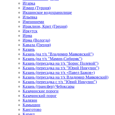
Игарка
Измир (Турция)
Икшинское водохранилище
Ильевка
Импиниеми
Ираклион, Крит (Греция)
Иркутск
Ирма
Ирма (Вологда)
Кавала (Греция)
Казань
Казань (на т/х "Владимир Маяковский")
Казань (на т/х "Мамин-Сибиряк")
Казань (пересадка на т/х "Борис Полевой")
Казань (пересадка на т/х "Юрий Никулин")
Казань (пересадка на т/х «Павел Бажов»)
Казань (пересадка на т/х Владимир Маяковский)
Казань (пересадка с т/х "Юрий Никулин")
Казань (трансфер) Чебоксары
Казачинские пороги
Казачинский порог
Калязин
Камышин
Канготово
Караул