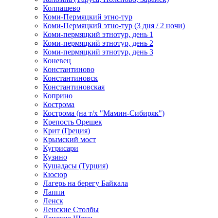
Колпашево
Коми-Пермяцкий этно-тур
Коми-Пермяцкий этно-тур (3 дня / 2 ночи)
Коми-пермяцкий этнотур, день 1
Коми-пермяцкий этнотур, день 2
Коми-пермяцкий этнотур, день 3
Коневец
Константиново
Константиновск
Константиновская
Коприно
Кострома
Кострома (на т/х "Мамин-Сибиряк")
Крепость Орешек
Крит (Греция)
Крымский мост
Кугрисари
Кузино
Кушадасы (Турция)
Кюсюр
Лагерь на берегу Байкала
Лаппи
Ленск
Ленские Столбы