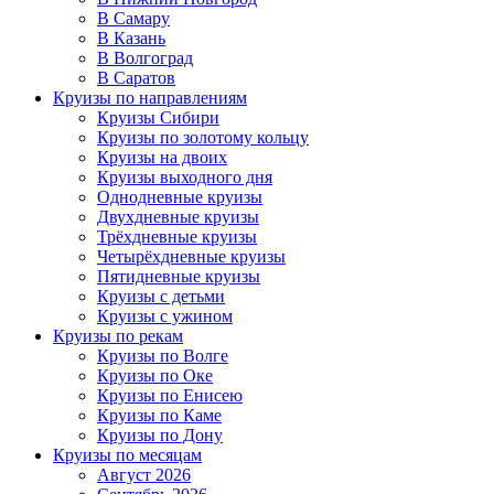
В Самару
В Казань
В Волгоград
В Саратов
Круизы по направлениям
Круизы Сибири
Круизы по золотому кольцу
Круизы на двоих
Круизы выходного дня
Однодневные круизы
Двухдневные круизы
Трёхдневные круизы
Четырёхдневные круизы
Пятидневные круизы
Круизы с детьми
Круизы с ужином
Круизы по рекам
Круизы по Волге
Круизы по Оке
Круизы по Енисею
Круизы по Каме
Круизы по Дону
Круизы по месяцам
Август 2026