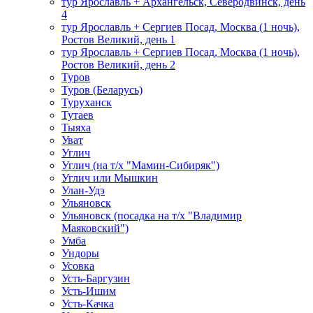
тур Ярославль + Архангельск, Северодвинск, день
4
тур Ярославль + Сергиев Посад, Москва (1 ночь),
Ростов Великий, день 1
тур Ярославль + Сергиев Посад, Москва (1 ночь),
Ростов Великий, день 2
Туров
Туров (Беларусь)
Туруханск
Тутаев
Тыяха
Уват
Углич
Углич (на т/х "Мамин-Сибиряк")
Углич или Мышкин
Улан-Удэ
Ульяновск
Ульяновск (посадка на т/х "Владимир
Маяковский")
Умба
Ундоры
Усовка
Усть-Баргузин
Усть-Ишим
Усть-Качка