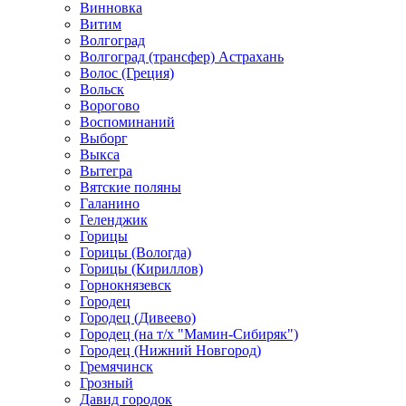
Винновка
Витим
Волгоград
Волгоград (трансфер) Астрахань
Волос (Греция)
Вольск
Ворогово
Воспоминаний
Выборг
Выкса
Вытегра
Вятские поляны
Галанино
Геленджик
Горицы
Горицы (Вологда)
Горицы (Кириллов)
Горнокнязевск
Городец
Городец (Дивеево)
Городец (на т/х "Мамин-Сибиряк")
Городец (Нижний Новгород)
Гремячинск
Грозный
Давид городок