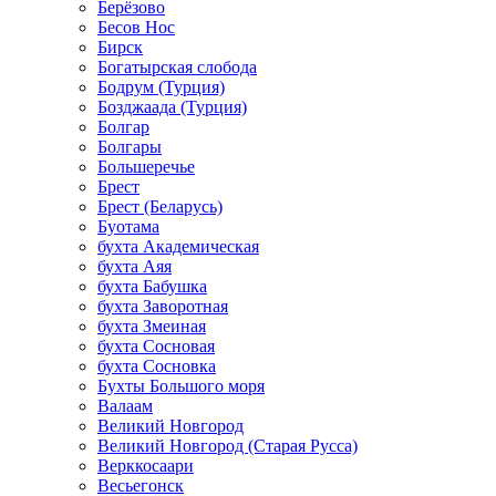
Берёзово
Бесов Нос
Бирск
Богатырская слобода
Бодрум (Турция)
Бозджаада (Турция)
Болгар
Болгары
Большеречье
Брест
Брест (Беларусь)
Буотама
бухта Академическая
бухта Аяя
бухта Бабушка
бухта Заворотная
бухта Змеиная
бухта Сосновая
бухта Сосновка
Бухты Большого моря
Валаам
Великий Новгород
Великий Новгород (Старая Русса)
Верккосаари
Весьегонск