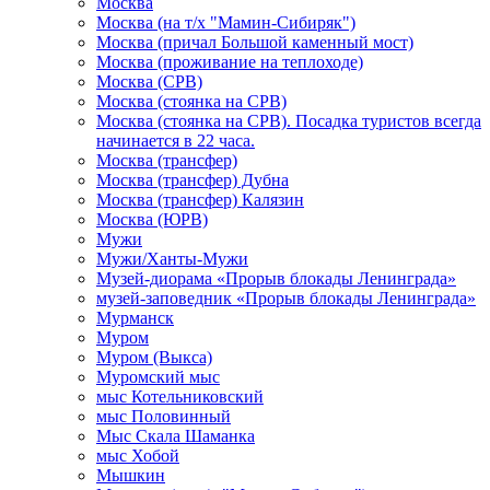
Москва
Москва (на т/х "Мамин-Сибиряк")
Москва (причал Большой каменный мост)
Москва (проживание на теплоходе)
Москва (СРВ)
Москва (стоянка на СРВ)
Москва (стоянка на СРВ). Посадка туристов всегда
начинается в 22 часа.
Москва (трансфер)
Москва (трансфер) Дубна
Москва (трансфер) Калязин
Москва (ЮРВ)
Мужи
Мужи/Ханты-Мужи
Музей-диорама «Прорыв блокады Ленинграда»
музей-заповедник «Прорыв блокады Ленинграда»
Мурманск
Муром
Муром (Выкса)
Муромский мыс
мыс Котельниковский
мыс Половинный
Мыс Скала Шаманка
мыс Хобой
Мышкин