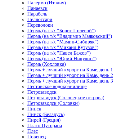
Палермо (Италия)
Панаевск
Парабель
Пеллотсари
Переволоки
Пермь (на т/х "Борис Полевой")
Пермь (на т/х "Владимир Маяковский")
Пермь (на т/х "Мамин-Сибиряк")
Пермь (на т/х "Михаил Кутузов")
Пермь (на т/х "Павел Бажов")
Пермь (на т/х "Юрий Никулин")
Пермь (Хохловка)
Пермь + лучший курорт на Каме, день 1
Пермь + лучший курорт на Каме, день 2
Пермь + лучший курорт на Каме, день 3
Пестовское водохранилище
Петрозаводск
Петрозаводск (Соловецкие острова)
Петрозаводск (Соловки)
Пинск
Пинск (Беларусь)
Пирей (Греция)
Плато Путорана
Плес
Повенец