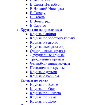
В Астрахань
В Санкт-Петербург
В Нижний Новгород
В Самару
В Казань
В Волгоград
В Саратов
Круизы по направлениям
Круизы Сибири
Круизы по золотому кольцу
Круизы на двоих
Круизы выходного дня
Однодневные круизы
Двухдневные круизы
Трёхдневные круизы
Четырёхдневные круизы
Пятидневные круизы
Круизы с детьми
Круизы с ужином
Круизы по рекам
Круизы по Волге
Круизы по Оке
Круизы по Енисею
Круизы по Каме
Круизы по Дону