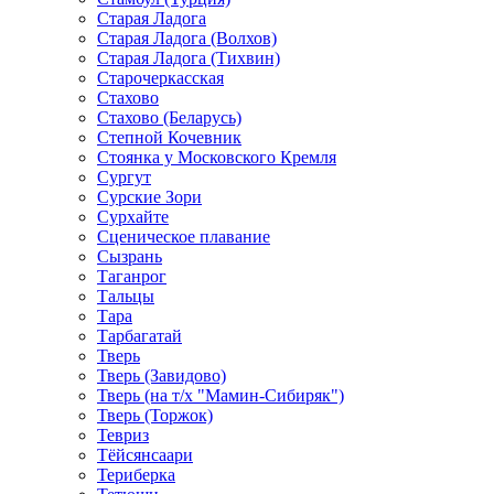
Старая Ладога
Старая Ладога (Волхов)
Старая Ладога (Тихвин)
Старочеркасская
Стахово
Стахово (Беларусь)
Степной Кочевник
Стоянка у Московского Кремля
Сургут
Сурские Зори
Сурхайте
Сценическое плавание
Сызрань
Таганрог
Тальцы
Тара
Тарбагатай
Тверь
Тверь (Завидово)
Тверь (на т/х "Мамин-Сибиряк")
Тверь (Торжок)
Тевриз
Тёйсянсаари
Териберка