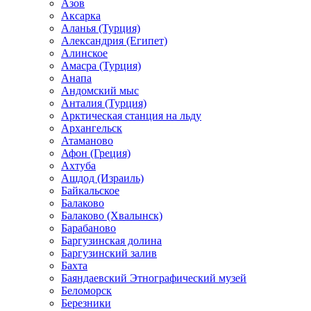
Азов
Аксарка
Аланья (Турция)
Александрия (Египет)
Алинское
Амасра (Турция)
Анапа
Андомский мыс
Анталия (Турция)
Арктическая станция на льду
Архангельск
Атаманово
Афон (Греция)
Ахтуба
Ашдод (Израиль)
Байкальское
Балаково
Балаково (Хвалынск)
Барабаново
Баргузинская долина
Баргузинский залив
Бахта
Баяндаевский Этнографический музей
Беломорск
Березники