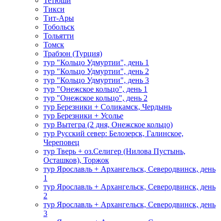
Тетюши
Тикси
Тит-Ары
Тобольск
Тольятти
Томск
Трабзон (Турция)
тур "Кольцо Удмуртии", день 1
тур "Кольцо Удмуртии", день 2
тур "Кольцо Удмуртии", день 3
тур "Онежское кольцо", день 1
тур "Онежское кольцо", день 2
тур Березники + Соликамск, Чердынь
тур Березники + Усолье
тур Вытегра (2 дня, Онежское кольцо)
тур Русский север: Белозерск, Галинское,
Череповец
тур Тверь + оз.Селигер (Нилова Пустынь,
Осташков), Торжок
тур Ярославль + Архангельск, Северодвинск, день
1
тур Ярославль + Архангельск, Северодвинск, день
2
тур Ярославль + Архангельск, Северодвинск, день
3