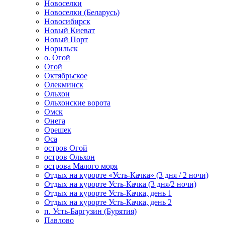
Новоселки
Новоселки (Беларусь)
Новосибирск
Новый Киеват
Новый Порт
Норильск
о. Огой
Огой
Октябрьское
Олекминск
Ольхон
Ольхонские ворота
Омск
Онега
Орешек
Оса
остров Огой
остров Ольхон
острова Малого моря
Отдых на курорте «Усть-Качка» (3 дня / 2 ночи)
Отдых на курорте Усть-Качка (3 дня/2 ночи)
Отдых на курорте Усть-Качка, день 1
Отдых на курорте Усть-Качка, день 2
п. Усть-Баргузин (Бурятия)
Павлово