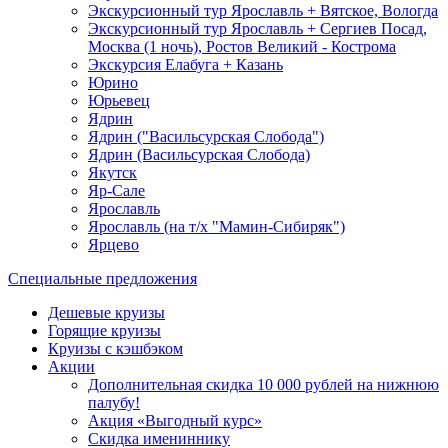
Экскурсионный тур Ярославль + Вятское, Вологда
Экскурсионный тур Ярославль + Сергиев Посад,
Москва (1 ночь), Ростов Великий - Кострома
Экскурсия Елабуга + Казань
Юрино
Юрьевец
Ядрин
Ядрин ("Васильсурская Слобода")
Ядрин (Васильсурская Слобода)
Якутск
Яр-Сале
Ярославль
Ярославль (на т/х "Мамин-Сибиряк")
Ярцево
Специальные предложения
Дешевые круизы
Горящие круизы
Круизы с кэшбэком
Акции
Дополнительная скидка 10 000 рублей на нижнюю
палубу!
Акция «Выгодный курс»
Скидка имениннику