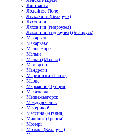
Ленские Щеки
Листвянка
Лодейное Поле
Лясковичи (Беларусь)
Ляховичи
Ляховичи (гидроузел)
Ляховичи (гидроузел) (Беларусь)
Макарьев
Макарьево
Малое море
Малый
Мальта (Мальта)
Мамадыш
Мандроги
Мариинский Посад
Маркс
Мармарис (Турция)
Махачкала
Медвежьегорск
Междуреченск
Мёкериккё
Мессина (Италия)
Миконос (Греция)
Мозырь
Мозырь (Беларусь)