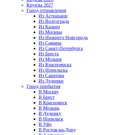
Круизы 2027
Город отправления
Из Астрахани
Из Волгограда
Из Казани
Из Москвы
Из Нижнего Новгорода
Из Самары
Из Санкт-Петербурга
Из Бреста
Из Мозыря
Из Красноярска
Из Норильска
Из Саратова
Из Дудинки
Город прибытия
В Москву
В Брест
В Красноярск
В Мозырь
В Дудинку
В Норильск
В Уфу
В Ростов-на-Дону