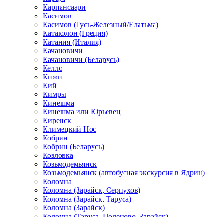
Карпансаари
Касимов
Касимов (Гусь-Железный/Елатьма)
Катаколон (Греция)
Катания (Италия)
Качановичи
Качановичи (Беларусь)
Келло
Кижи
Кий
Кимры
Кинешма
Кинешма или Юрьевец
Киренск
Климецкий Нос
Кобрин
Кобрин (Беларусь)
Козловка
Козьмодемьянск
Козьмодемьянск (автобусная экскурсия в Ядрин)
Коломна
Коломна (Зарайск, Серпухов)
Коломна (Зарайск, Таруса)
Коломна (Зарайск)
Коломна (Таруса, Поленово, Зарайск)