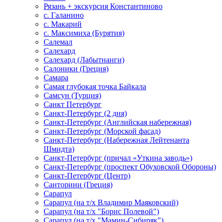
Рязань + экскурсия Константиново
с. Галанино
с. Макарий
с. Максимиха (Бурятия)
Салемал
Салехард
Салехард (Лабытнанги)
Салоники (Греция)
Самара
Самая глубокая точка Байкала
Самсун (Турция)
Санкт Петербург
Санкт-Петербург (2 дня)
Санкт-Петербург (Английская набережная)
Санкт-Петербург (Морской фасад)
Санкт-Петербург (Набережная Лейтенанта
Шмидта)
Санкт-Петербург (причал «Уткина заводь»)
Санкт-Петербург (проспект Обуховской Обороны)
Санкт-Петербург (Центр)
Санторини (Греция)
Сарапул
Сарапул (на т/х Владимир Маяковский)
Сарапул (на т/х "Борис Полевой")
Сарапул (на т/х "Мамин-Сибиряк")