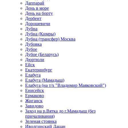
Даппарай
День в море
День на борту
Дербент
Дорошевичи
Дубна
Дубна (Кимры)
Дубна (трансфер) Москва
Дубовка
Дубое
Дубое (Беларусь)
Дюртюли
Ейск
Екатеринбург
Елабуга
Елабуга (Мамадыш)
Елабуга (на т/х "Владимир Маяковский")
Енисейск
Ермаково
Жиганск
Завидово
Заход на р.Вятка до г.Мамадыш (без
причаливания)
Зеленая стоянка
Иволгинский Дацан