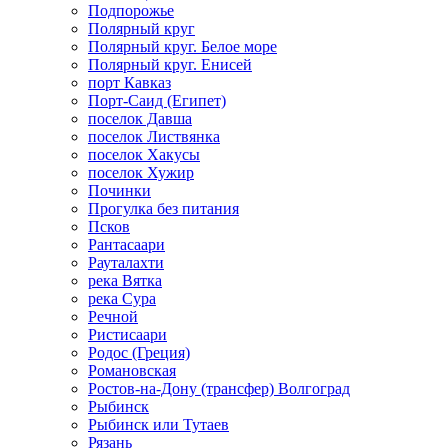
Подпорожье
Полярный круг
Полярный круг. Белое море
Полярный круг. Енисей
порт Кавказ
Порт-Саид (Египет)
поселок Давша
поселок Листвянка
поселок Хакусы
поселок Хужир
Починки
Прогулка без питания
Псков
Рантасаари
Рауталахти
река Вятка
река Сура
Речной
Ристисаари
Родос (Греция)
Романовская
Ростов-на-Дону (трансфер) Волгоград
Рыбинск
Рыбинск или Тутаев
Рязань