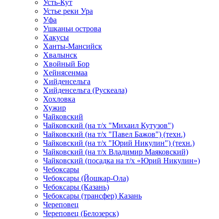
Усть-Кут
Устье реки Ура
Уфа
Ушканьи острова
Хакусы
Ханты-Мансийск
Хвалынск
Хвойный Бор
Хейнясенмаа
Хийденсельга
Хийденсельга (Рускеала)
Хохловка
Хужир
Чайковский
Чайковский (на т/х "Михаил Кутузов")
Чайковский (на т/х "Павел Бажов") (техн.)
Чайковский (на т/х "Юрий Никулин") (техн.)
Чайковский (на т/х Владимир Маяковский)
Чайковский (посадка на т/х «Юрий Никулин»)
Чебоксары
Чебоксары (Йошкар-Ола)
Чебоксары (Казань)
Чебоксары (трансфер) Казань
Череповец
Череповец (Белозерск)