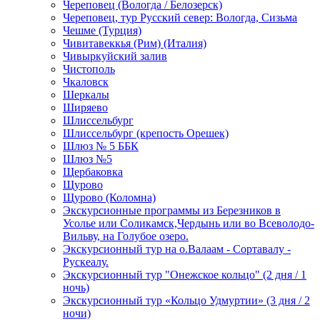
Череповец (Вологда / Белозерск)
Череповец, тур Русский север: Вологда, Сизьма
Чешме (Турция)
Чивитавеккья (Рим) (Италия)
Чивыркуйский залив
Чистополь
Чкаловск
Шеркалы
Ширяево
Шлиссельбург
Шлиссельбург (крепость Орешек)
Шлюз № 5 ББК
Шлюз №5
Щербаковка
Щурово
Щурово (Коломна)
Экскурсионные программы из Березников в
Усолье или Соликамск,Чердынь или во Всеволодо-
Вильву, на Голубое озеро.
Экскурсионный тур на о.Валаам - Сортавалу -
Рускеалу.
Экскурсионный тур "Онежское кольцо" (2 дня / 1
ночь)
Экскурсионный тур «Кольцо Удмуртии» (3 дня / 2
ночи)