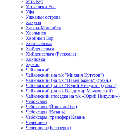
Усть-Кут
Устье реки Ура
Уфа
Ушканьи острова
Хакусы
Ханты-Мансийск
Хвалынск
Хвойный Бор
Хейнясенмаа
Хийденсельга
Хийденсельга (Рускеала)
Хохловка
Хужир
Чайковский
Чайковский (на т/х "Михаил Кутузов")
Чайковский (на т/х "Павел Бажов") (техн.)
Чайковский (на т/х "Юрий Никулин") (техн.)
Чайковский (на т/х Владимир Маяковский)
Чайковский (посадка на т/х «Юрий Никулин»)
Чебоксары
Чебоксары (Йошкар-Ола)
Чебоксары (Казань)
Чебоксары (трансфер) Казань
Череповец
Череповец (Белозерск)