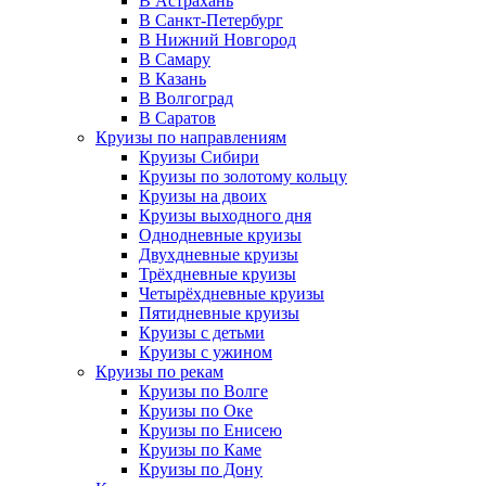
В Астрахань
В Санкт-Петербург
В Нижний Новгород
В Самару
В Казань
В Волгоград
В Саратов
Круизы по направлениям
Круизы Сибири
Круизы по золотому кольцу
Круизы на двоих
Круизы выходного дня
Однодневные круизы
Двухдневные круизы
Трёхдневные круизы
Четырёхдневные круизы
Пятидневные круизы
Круизы с детьми
Круизы с ужином
Круизы по рекам
Круизы по Волге
Круизы по Оке
Круизы по Енисею
Круизы по Каме
Круизы по Дону