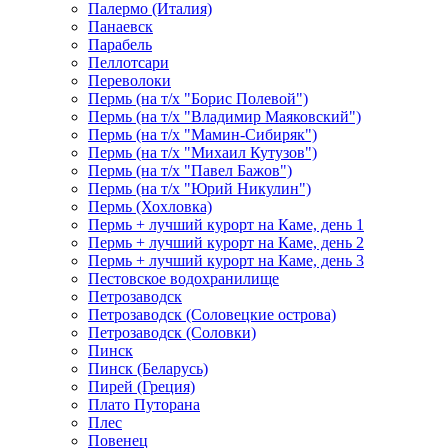
Палермо (Италия)
Панаевск
Парабель
Пеллотсари
Переволоки
Пермь (на т/х "Борис Полевой")
Пермь (на т/х "Владимир Маяковский")
Пермь (на т/х "Мамин-Сибиряк")
Пермь (на т/х "Михаил Кутузов")
Пермь (на т/х "Павел Бажов")
Пермь (на т/х "Юрий Никулин")
Пермь (Хохловка)
Пермь + лучший курорт на Каме, день 1
Пермь + лучший курорт на Каме, день 2
Пермь + лучший курорт на Каме, день 3
Пестовское водохранилище
Петрозаводск
Петрозаводск (Соловецкие острова)
Петрозаводск (Соловки)
Пинск
Пинск (Беларусь)
Пирей (Греция)
Плато Путорана
Плес
Повенец