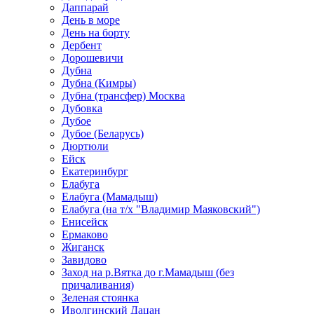
Даппарай
День в море
День на борту
Дербент
Дорошевичи
Дубна
Дубна (Кимры)
Дубна (трансфер) Москва
Дубовка
Дубое
Дубое (Беларусь)
Дюртюли
Ейск
Екатеринбург
Елабуга
Елабуга (Мамадыш)
Елабуга (на т/х "Владимир Маяковский")
Енисейск
Ермаково
Жиганск
Завидово
Заход на р.Вятка до г.Мамадыш (без
причаливания)
Зеленая стоянка
Иволгинский Дацан