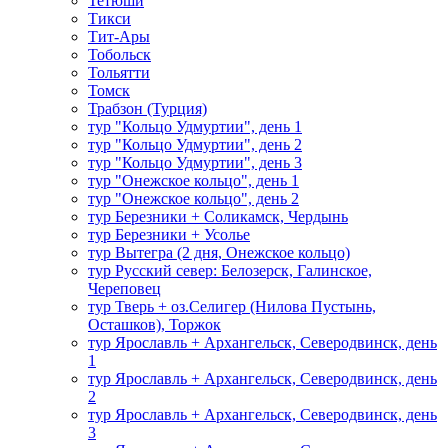
Тетюши
Тикси
Тит-Ары
Тобольск
Тольятти
Томск
Трабзон (Турция)
тур "Кольцо Удмуртии", день 1
тур "Кольцо Удмуртии", день 2
тур "Кольцо Удмуртии", день 3
тур "Онежское кольцо", день 1
тур "Онежское кольцо", день 2
тур Березники + Соликамск, Чердынь
тур Березники + Усолье
тур Вытегра (2 дня, Онежское кольцо)
тур Русский север: Белозерск, Галинское,
Череповец
тур Тверь + оз.Селигер (Нилова Пустынь,
Осташков), Торжок
тур Ярославль + Архангельск, Северодвинск, день
1
тур Ярославль + Архангельск, Северодвинск, день
2
тур Ярославль + Архангельск, Северодвинск, день
3