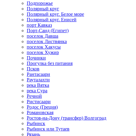
Подпорожье
Полярный круг
Полярный круг. Белое море
Полярный круг. Енисей
порт Кавказ
Порт-Саид (Египет)
поселок Давша
поселок Листвянка
поселок Хакусы
поселок Хужир
Починки
Прогулка без питания
Псков
Рантасаари
Рауталахти
река Вятка
река Сура
Речной
Ристисаари
Родос (Греция)
Романовская
Ростов-на-Дону (трансфер) Волгоград
Рыбинск
Рыбинск или Тутаев
Рязань