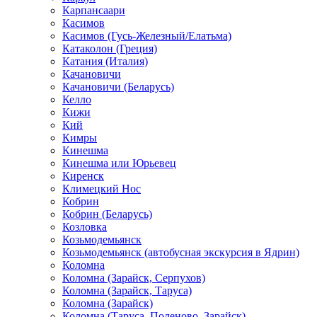
Карпансаари
Касимов
Касимов (Гусь-Железный/Елатьма)
Катаколон (Греция)
Катания (Италия)
Качановичи
Качановичи (Беларусь)
Келло
Кижи
Кий
Кимры
Кинешма
Кинешма или Юрьевец
Киренск
Климецкий Нос
Кобрин
Кобрин (Беларусь)
Козловка
Козьмодемьянск
Козьмодемьянск (автобусная экскурсия в Ядрин)
Коломна
Коломна (Зарайск, Серпухов)
Коломна (Зарайск, Таруса)
Коломна (Зарайск)
Коломна (Таруса, Поленово, Зарайск)