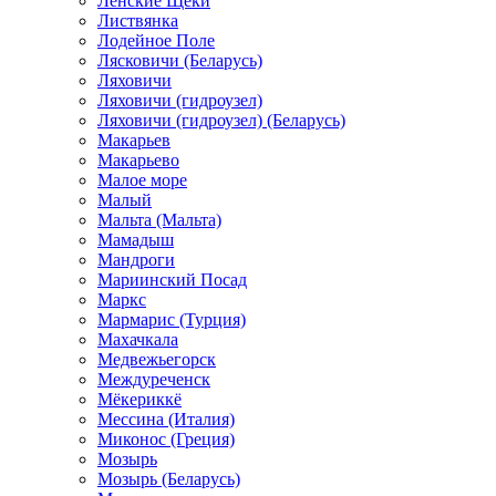
Ленские Щеки
Листвянка
Лодейное Поле
Лясковичи (Беларусь)
Ляховичи
Ляховичи (гидроузел)
Ляховичи (гидроузел) (Беларусь)
Макарьев
Макарьево
Малое море
Малый
Мальта (Мальта)
Мамадыш
Мандроги
Мариинский Посад
Маркс
Мармарис (Турция)
Махачкала
Медвежьегорск
Междуреченск
Мёкериккё
Мессина (Италия)
Миконос (Греция)
Мозырь
Мозырь (Беларусь)