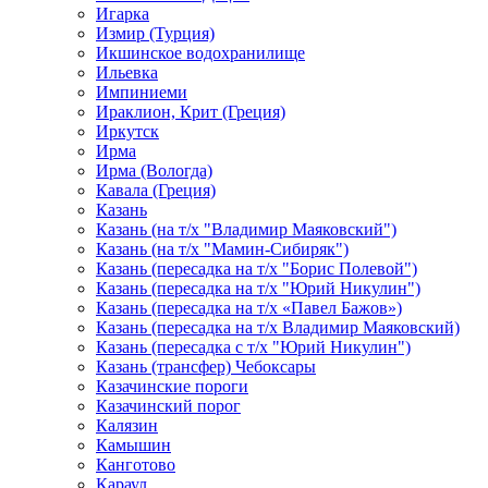
Игарка
Измир (Турция)
Икшинское водохранилище
Ильевка
Импиниеми
Ираклион, Крит (Греция)
Иркутск
Ирма
Ирма (Вологда)
Кавала (Греция)
Казань
Казань (на т/х "Владимир Маяковский")
Казань (на т/х "Мамин-Сибиряк")
Казань (пересадка на т/х "Борис Полевой")
Казань (пересадка на т/х "Юрий Никулин")
Казань (пересадка на т/х «Павел Бажов»)
Казань (пересадка на т/х Владимир Маяковский)
Казань (пересадка с т/х "Юрий Никулин")
Казань (трансфер) Чебоксары
Казачинские пороги
Казачинский порог
Калязин
Камышин
Канготово
Караул