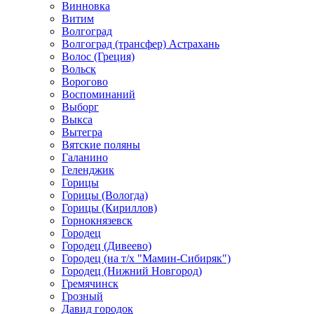
Винновка
Витим
Волгоград
Волгоград (трансфер) Астрахань
Волос (Греция)
Вольск
Ворогово
Воспоминаний
Выборг
Выкса
Вытегра
Вятские поляны
Галанино
Геленджик
Горицы
Горицы (Вологда)
Горицы (Кириллов)
Горнокнязевск
Городец
Городец (Дивеево)
Городец (на т/х "Мамин-Сибиряк")
Городец (Нижний Новгород)
Гремячинск
Грозный
Давид городок