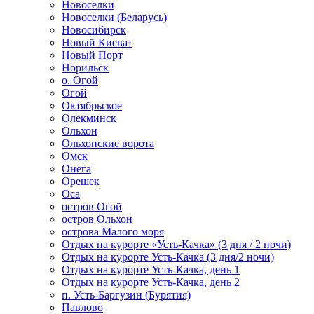
Новоселки
Новоселки (Беларусь)
Новосибирск
Новый Киеват
Новый Порт
Норильск
о. Огой
Огой
Октябрьское
Олекминск
Ольхон
Ольхонские ворота
Омск
Онега
Орешек
Оса
остров Огой
остров Ольхон
острова Малого моря
Отдых на курорте «Усть-Качка» (3 дня / 2 ночи)
Отдых на курорте Усть-Качка (3 дня/2 ночи)
Отдых на курорте Усть-Качка, день 1
Отдых на курорте Усть-Качка, день 2
п. Усть-Баргузин (Бурятия)
Павлово