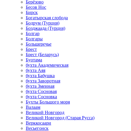
Берёзово
Бесов Нос
Бирск
Богатырская слобода
Бодрум (Турция)
Бозджаада (Турция)
Болгар
Болгары
Большеречье
Брест
Брест (Беларусь)
Буотама
бухта Академическая
бухта Аяя
бухта Бабушка
бухта Заворотная
бухта Змеиная
бухта Сосновая
бухта Сосновка
Бухты Большого моря
Валаам
Великий Новгород
Великий Новгород (Старая Русса)
Верккосаари
Весьегонск