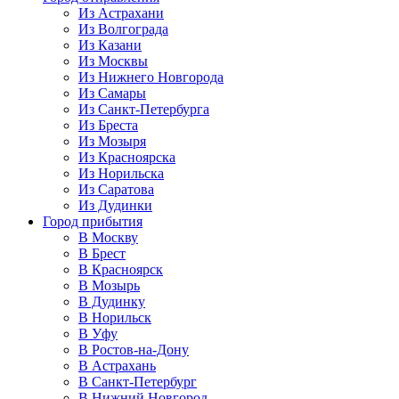
Из Астрахани
Из Волгограда
Из Казани
Из Москвы
Из Нижнего Новгорода
Из Самары
Из Санкт-Петербурга
Из Бреста
Из Мозыря
Из Красноярска
Из Норильска
Из Саратова
Из Дудинки
Город прибытия
В Москву
В Брест
В Красноярск
В Мозырь
В Дудинку
В Норильск
В Уфу
В Ростов-на-Дону
В Астрахань
В Санкт-Петербург
В Нижний Новгород