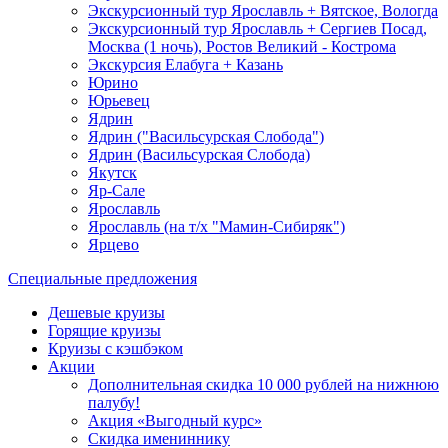
Экскурсионный тур Ярославль + Вятское, Вологда
Экскурсионный тур Ярославль + Сергиев Посад,
Москва (1 ночь), Ростов Великий - Кострома
Экскурсия Елабуга + Казань
Юрино
Юрьевец
Ядрин
Ядрин ("Васильсурская Слобода")
Ядрин (Васильсурская Слобода)
Якутск
Яр-Сале
Ярославль
Ярославль (на т/х "Мамин-Сибиряк")
Ярцево
Специальные предложения
Дешевые круизы
Горящие круизы
Круизы с кэшбэком
Акции
Дополнительная скидка 10 000 рублей на нижнюю
палубу!
Акция «Выгодный курс»
Скидка имениннику