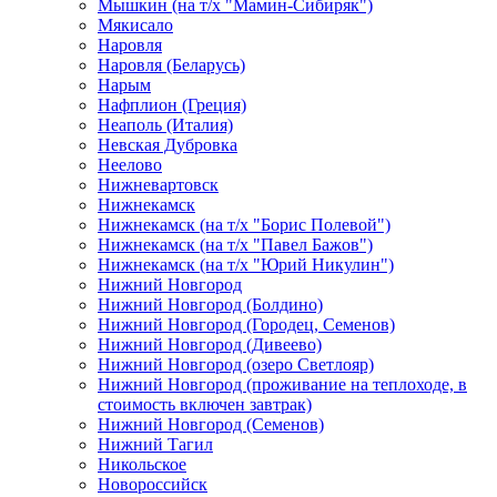
Мышкин (на т/х "Мамин-Сибиряк")
Мякисало
Наровля
Наровля (Беларусь)
Нарым
Нафплион (Греция)
Неаполь (Италия)
Невская Дубровка
Неелово
Нижневартовск
Нижнекамск
Нижнекамск (на т/х "Борис Полевой")
Нижнекамск (на т/х "Павел Бажов")
Нижнекамск (на т/х "Юрий Никулин")
Нижний Новгород
Нижний Новгород (Болдино)
Нижний Новгород (Городец, Семенов)
Нижний Новгород (Дивеево)
Нижний Новгород (озеро Светлояр)
Нижний Новгород (проживание на теплоходе, в
стоимость включен завтрак)
Нижний Новгород (Семенов)
Нижний Тагил
Никольское
Новороссийск