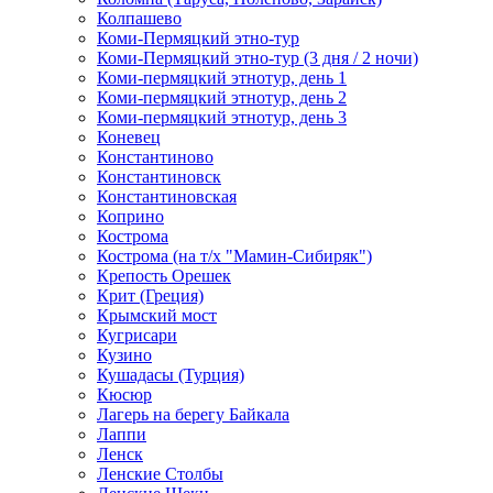
Колпашево
Коми-Пермяцкий этно-тур
Коми-Пермяцкий этно-тур (3 дня / 2 ночи)
Коми-пермяцкий этнотур, день 1
Коми-пермяцкий этнотур, день 2
Коми-пермяцкий этнотур, день 3
Коневец
Константиново
Константиновск
Константиновская
Коприно
Кострома
Кострома (на т/х "Мамин-Сибиряк")
Крепость Орешек
Крит (Греция)
Крымский мост
Кугрисари
Кузино
Кушадасы (Турция)
Кюсюр
Лагерь на берегу Байкала
Лаппи
Ленск
Ленские Столбы