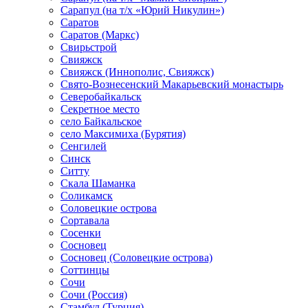
Сарапул (на т/х «Юрий Никулин»)
Саратов
Саратов (Маркс)
Свирьстрой
Свияжск
Свияжск (Иннополис, Свияжск)
Свято-Вознесенский Макарьевский монастырь
Северобайкальск
Секретное место
село Байкальское
село Максимиха (Бурятия)
Сенгилей
Синск
Ситту
Скала Шаманка
Соликамск
Соловецкие острова
Сортавала
Сосенки
Сосновец
Сосновец (Соловецкие острова)
Соттинцы
Сочи
Сочи (Россия)
Стамбул (Турция)