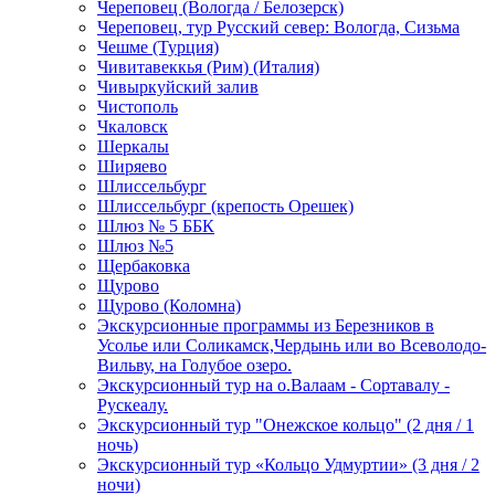
Череповец (Вологда / Белозерск)
Череповец, тур Русский север: Вологда, Сизьма
Чешме (Турция)
Чивитавеккья (Рим) (Италия)
Чивыркуйский залив
Чистополь
Чкаловск
Шеркалы
Ширяево
Шлиссельбург
Шлиссельбург (крепость Орешек)
Шлюз № 5 ББК
Шлюз №5
Щербаковка
Щурово
Щурово (Коломна)
Экскурсионные программы из Березников в
Усолье или Соликамск,Чердынь или во Всеволодо-
Вильву, на Голубое озеро.
Экскурсионный тур на о.Валаам - Сортавалу -
Рускеалу.
Экскурсионный тур "Онежское кольцо" (2 дня / 1
ночь)
Экскурсионный тур «Кольцо Удмуртии» (3 дня / 2
ночи)