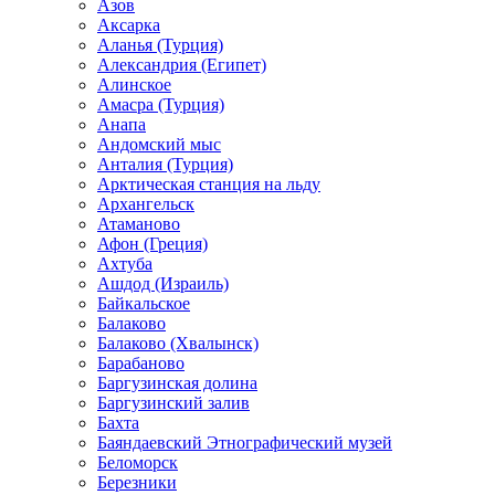
Азов
Аксарка
Аланья (Турция)
Александрия (Египет)
Алинское
Амасра (Турция)
Анапа
Андомский мыс
Анталия (Турция)
Арктическая станция на льду
Архангельск
Атаманово
Афон (Греция)
Ахтуба
Ашдод (Израиль)
Байкальское
Балаково
Балаково (Хвалынск)
Барабаново
Баргузинская долина
Баргузинский залив
Бахта
Баяндаевский Этнографический музей
Беломорск
Березники