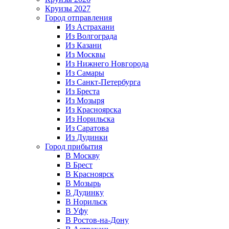
Круизы 2027
Город отправления
Из Астрахани
Из Волгограда
Из Казани
Из Москвы
Из Нижнего Новгорода
Из Самары
Из Санкт-Петербурга
Из Бреста
Из Мозыря
Из Красноярска
Из Норильска
Из Саратова
Из Дудинки
Город прибытия
В Москву
В Брест
В Красноярск
В Мозырь
В Дудинку
В Норильск
В Уфу
В Ростов-на-Дону