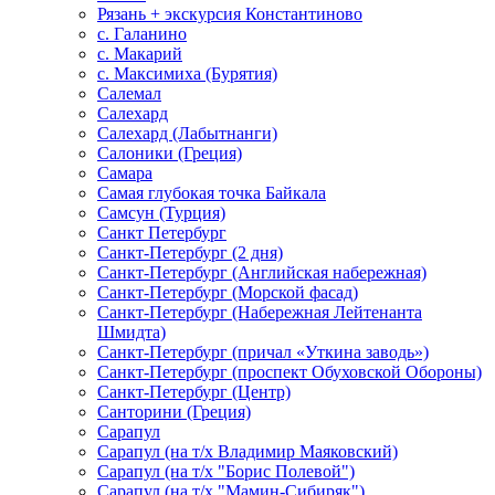
Рязань + экскурсия Константиново
с. Галанино
с. Макарий
с. Максимиха (Бурятия)
Салемал
Салехард
Салехард (Лабытнанги)
Салоники (Греция)
Самара
Самая глубокая точка Байкала
Самсун (Турция)
Санкт Петербург
Санкт-Петербург (2 дня)
Санкт-Петербург (Английская набережная)
Санкт-Петербург (Морской фасад)
Санкт-Петербург (Набережная Лейтенанта
Шмидта)
Санкт-Петербург (причал «Уткина заводь»)
Санкт-Петербург (проспект Обуховской Обороны)
Санкт-Петербург (Центр)
Санторини (Греция)
Сарапул
Сарапул (на т/х Владимир Маяковский)
Сарапул (на т/х "Борис Полевой")
Сарапул (на т/х "Мамин-Сибиряк")