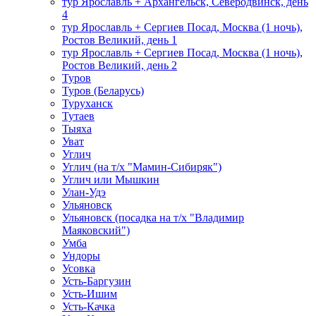
тур Ярославль + Архангельск, Северодвинск, день
4
тур Ярославль + Сергиев Посад, Москва (1 ночь),
Ростов Великий, день 1
тур Ярославль + Сергиев Посад, Москва (1 ночь),
Ростов Великий, день 2
Туров
Туров (Беларусь)
Туруханск
Тутаев
Тыяха
Уват
Углич
Углич (на т/х "Мамин-Сибиряк")
Углич или Мышкин
Улан-Удэ
Ульяновск
Ульяновск (посадка на т/х "Владимир
Маяковский")
Умба
Ундоры
Усовка
Усть-Баргузин
Усть-Ишим
Усть-Качка