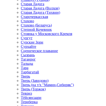
Старая Ладога
Старая Ладога (Волхов)
Старая Ладога (Тихвин)
Старочеркасская
Стахово
Стахово (Беларусь)
Степной Кочевник
Стоянка у Московского Кремля
Сургут
Сурские Зори
Сурхайте
Сценическое плавание
Сызрань
Таганрог
Тальцы
Тара
Тарбагатай
Тверь
Тверь (Завидово)
Тверь (на т/х "Мамин-Сибиряк")
Тверь (Торжок)
Тевриз
Тёйсянсаари
Териберка