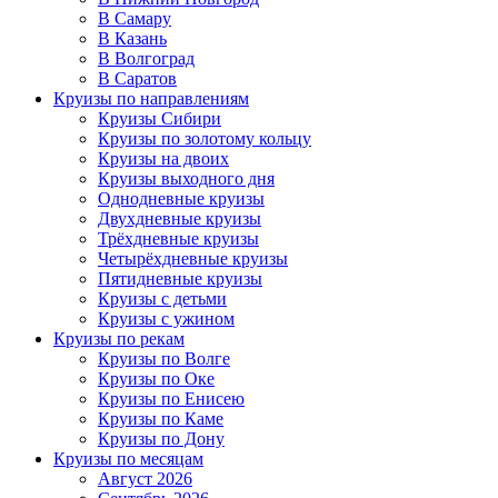
В Самару
В Казань
В Волгоград
В Саратов
Круизы по направлениям
Круизы Сибири
Круизы по золотому кольцу
Круизы на двоих
Круизы выходного дня
Однодневные круизы
Двухдневные круизы
Трёхдневные круизы
Четырёхдневные круизы
Пятидневные круизы
Круизы с детьми
Круизы с ужином
Круизы по рекам
Круизы по Волге
Круизы по Оке
Круизы по Енисею
Круизы по Каме
Круизы по Дону
Круизы по месяцам
Август 2026