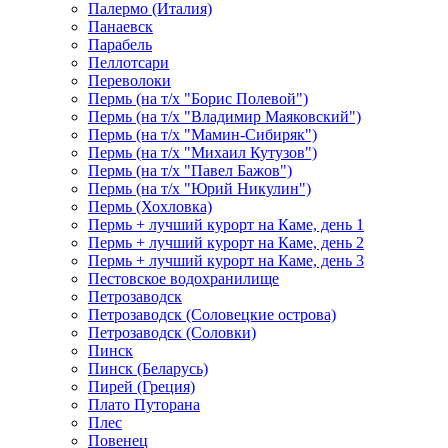
Палермо (Италия)
Панаевск
Парабель
Пеллотсари
Переволоки
Пермь (на т/х "Борис Полевой")
Пермь (на т/х "Владимир Маяковский")
Пермь (на т/х "Мамин-Сибиряк")
Пермь (на т/х "Михаил Кутузов")
Пермь (на т/х "Павел Бажов")
Пермь (на т/х "Юрий Никулин")
Пермь (Хохловка)
Пермь + лучший курорт на Каме, день 1
Пермь + лучший курорт на Каме, день 2
Пермь + лучший курорт на Каме, день 3
Пестовское водохранилище
Петрозаводск
Петрозаводск (Соловецкие острова)
Петрозаводск (Соловки)
Пинск
Пинск (Беларусь)
Пирей (Греция)
Плато Путорана
Плес
Повенец