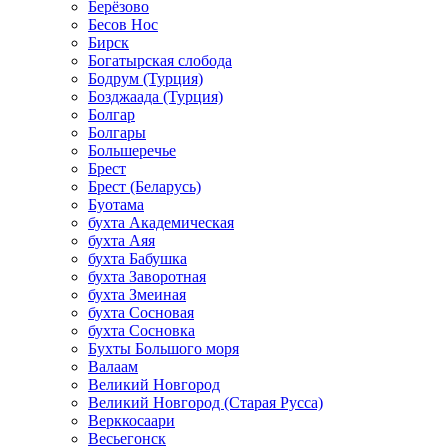
Берёзово
Бесов Нос
Бирск
Богатырская слобода
Бодрум (Турция)
Бозджаада (Турция)
Болгар
Болгары
Большеречье
Брест
Брест (Беларусь)
Буотама
бухта Академическая
бухта Аяя
бухта Бабушка
бухта Заворотная
бухта Змеиная
бухта Сосновая
бухта Сосновка
Бухты Большого моря
Валаам
Великий Новгород
Великий Новгород (Старая Русса)
Верккосаари
Весьегонск