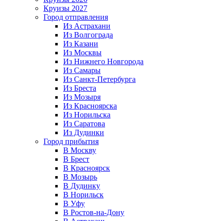
Круизы 2027
Город отправления
Из Астрахани
Из Волгограда
Из Казани
Из Москвы
Из Нижнего Новгорода
Из Самары
Из Санкт-Петербурга
Из Бреста
Из Мозыря
Из Красноярска
Из Норильска
Из Саратова
Из Дудинки
Город прибытия
В Москву
В Брест
В Красноярск
В Мозырь
В Дудинку
В Норильск
В Уфу
В Ростов-на-Дону