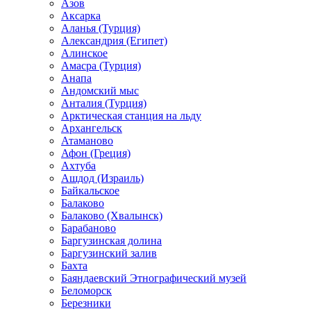
Азов
Аксарка
Аланья (Турция)
Александрия (Египет)
Алинское
Амасра (Турция)
Анапа
Андомский мыс
Анталия (Турция)
Арктическая станция на льду
Архангельск
Атаманово
Афон (Греция)
Ахтуба
Ашдод (Израиль)
Байкальское
Балаково
Балаково (Хвалынск)
Барабаново
Баргузинская долина
Баргузинский залив
Бахта
Баяндаевский Этнографический музей
Беломорск
Березники