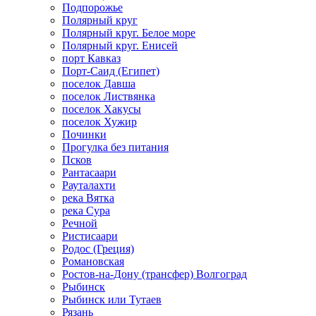
Подпорожье
Полярный круг
Полярный круг. Белое море
Полярный круг. Енисей
порт Кавказ
Порт-Саид (Египет)
поселок Давша
поселок Листвянка
поселок Хакусы
поселок Хужир
Починки
Прогулка без питания
Псков
Рантасаари
Рауталахти
река Вятка
река Сура
Речной
Ристисаари
Родос (Греция)
Романовская
Ростов-на-Дону (трансфер) Волгоград
Рыбинск
Рыбинск или Тутаев
Рязань