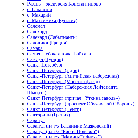
Рязань + экскурсия Константиново
с. Галанино
с. Макарий
с. Максимиха (Бурятия)
Салемал
Салехард
Салехард (Лабытнанги)
Салоники (Греция)
Самара
Самая глубокая точка Байкала
Самсун (Турция)
Санкт Петербург
Санкт-Петербург (2 дня)
Санкт-Петербург (Английская набережная)
Санкт-Петербург (Морской фасад)
Санкт-Петербург (Набережная Лейтенанта
Шмидта)
Санкт-Петербург (причал «Уткина заводь»)
Санкт-Петербург (проспект Обуховской Обороны)
Санкт-Петербург (Центр)
Санторини (Греция)
Сарапул
Сарапул (на т/х Владимир Маяковский)
Сарапул (на т/х "Борис Полевой")
Сарапул (на т/х "Мамин-Сибиряк")