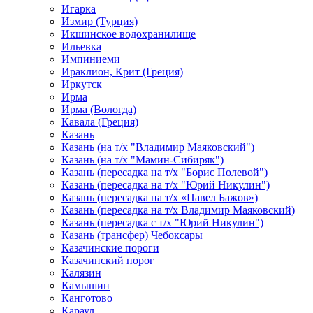
Игарка
Измир (Турция)
Икшинское водохранилище
Ильевка
Импиниеми
Ираклион, Крит (Греция)
Иркутск
Ирма
Ирма (Вологда)
Кавала (Греция)
Казань
Казань (на т/х "Владимир Маяковский")
Казань (на т/х "Мамин-Сибиряк")
Казань (пересадка на т/х "Борис Полевой")
Казань (пересадка на т/х "Юрий Никулин")
Казань (пересадка на т/х «Павел Бажов»)
Казань (пересадка на т/х Владимир Маяковский)
Казань (пересадка с т/х "Юрий Никулин")
Казань (трансфер) Чебоксары
Казачинские пороги
Казачинский порог
Калязин
Камышин
Канготово
Караул