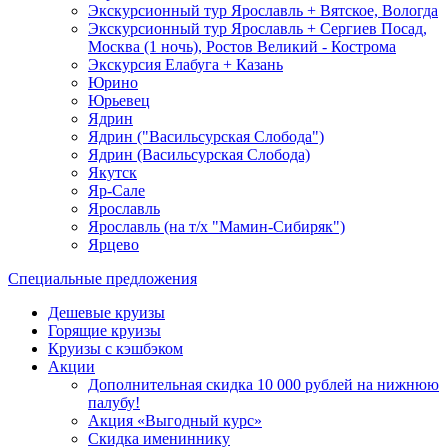
Экскурсионный тур Ярославль + Вятское, Вологда
Экскурсионный тур Ярославль + Сергиев Посад,
Москва (1 ночь), Ростов Великий - Кострома
Экскурсия Елабуга + Казань
Юрино
Юрьевец
Ядрин
Ядрин ("Васильсурская Слобода")
Ядрин (Васильсурская Слобода)
Якутск
Яр-Сале
Ярославль
Ярославль (на т/х "Мамин-Сибиряк")
Ярцево
Специальные предложения
Дешевые круизы
Горящие круизы
Круизы с кэшбэком
Акции
Дополнительная скидка 10 000 рублей на нижнюю
палубу!
Акция «Выгодный курс»
Скидка имениннику