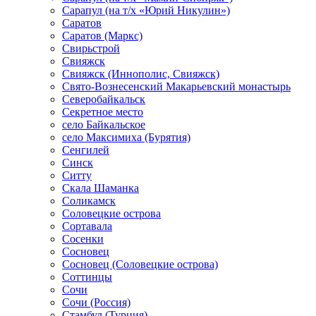
Сарапул (на т/х «Юрий Никулин»)
Саратов
Саратов (Маркс)
Свирьстрой
Свияжск
Свияжск (Иннополис, Свияжск)
Свято-Вознесенский Макарьевский монастырь
Северобайкальск
Секретное место
село Байкальское
село Максимиха (Бурятия)
Сенгилей
Синск
Ситту
Скала Шаманка
Соликамск
Соловецкие острова
Сортавала
Сосенки
Сосновец
Сосновец (Соловецкие острова)
Соттинцы
Сочи
Сочи (Россия)
Стамбул (Турция)