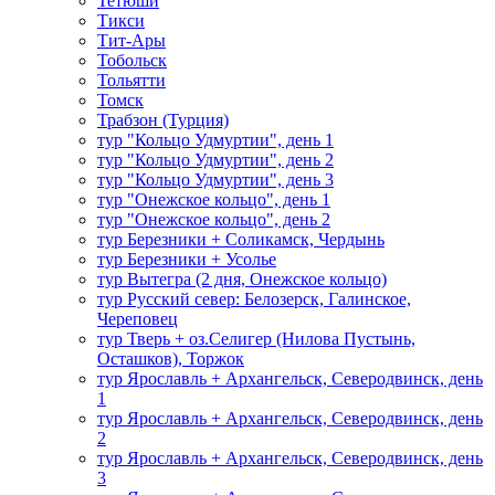
Тетюши
Тикси
Тит-Ары
Тобольск
Тольятти
Томск
Трабзон (Турция)
тур "Кольцо Удмуртии", день 1
тур "Кольцо Удмуртии", день 2
тур "Кольцо Удмуртии", день 3
тур "Онежское кольцо", день 1
тур "Онежское кольцо", день 2
тур Березники + Соликамск, Чердынь
тур Березники + Усолье
тур Вытегра (2 дня, Онежское кольцо)
тур Русский север: Белозерск, Галинское,
Череповец
тур Тверь + оз.Селигер (Нилова Пустынь,
Осташков), Торжок
тур Ярославль + Архангельск, Северодвинск, день
1
тур Ярославль + Архангельск, Северодвинск, день
2
тур Ярославль + Архангельск, Северодвинск, день
3