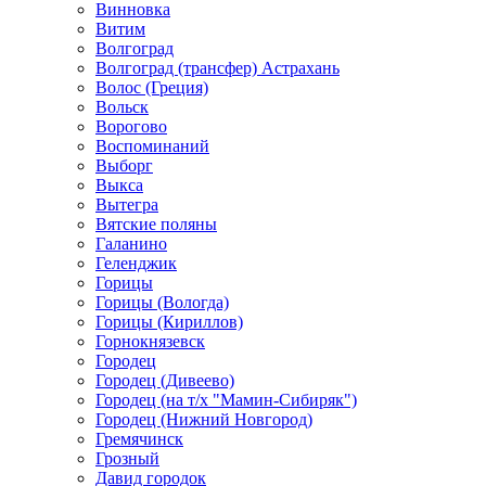
Винновка
Витим
Волгоград
Волгоград (трансфер) Астрахань
Волос (Греция)
Вольск
Ворогово
Воспоминаний
Выборг
Выкса
Вытегра
Вятские поляны
Галанино
Геленджик
Горицы
Горицы (Вологда)
Горицы (Кириллов)
Горнокнязевск
Городец
Городец (Дивеево)
Городец (на т/х "Мамин-Сибиряк")
Городец (Нижний Новгород)
Гремячинск
Грозный
Давид городок