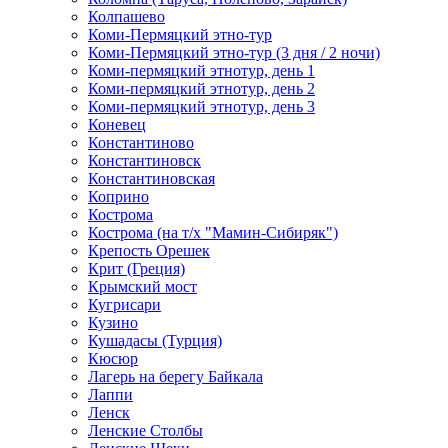
Колпашево
Коми-Пермяцкий этно-тур
Коми-Пермяцкий этно-тур (3 дня / 2 ночи)
Коми-пермяцкий этнотур, день 1
Коми-пермяцкий этнотур, день 2
Коми-пермяцкий этнотур, день 3
Коневец
Константиново
Константиновск
Константиновская
Коприно
Кострома
Кострома (на т/х "Мамин-Сибиряк")
Крепость Орешек
Крит (Греция)
Крымский мост
Кугрисари
Кузино
Кушадасы (Турция)
Кюсюр
Лагерь на берегу Байкала
Лаппи
Ленск
Ленские Столбы