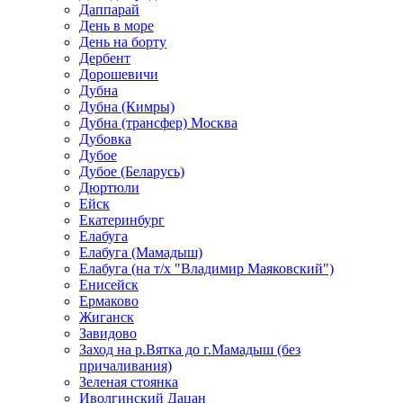
Даппарай
День в море
День на борту
Дербент
Дорошевичи
Дубна
Дубна (Кимры)
Дубна (трансфер) Москва
Дубовка
Дубое
Дубое (Беларусь)
Дюртюли
Ейск
Екатеринбург
Елабуга
Елабуга (Мамадыш)
Елабуга (на т/х "Владимир Маяковский")
Енисейск
Ермаково
Жиганск
Завидово
Заход на р.Вятка до г.Мамадыш (без
причаливания)
Зеленая стоянка
Иволгинский Дацан