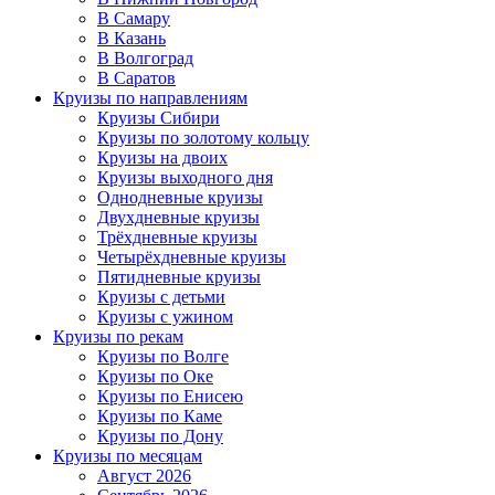
В Самару
В Казань
В Волгоград
В Саратов
Круизы по направлениям
Круизы Сибири
Круизы по золотому кольцу
Круизы на двоих
Круизы выходного дня
Однодневные круизы
Двухдневные круизы
Трёхдневные круизы
Четырёхдневные круизы
Пятидневные круизы
Круизы с детьми
Круизы с ужином
Круизы по рекам
Круизы по Волге
Круизы по Оке
Круизы по Енисею
Круизы по Каме
Круизы по Дону
Круизы по месяцам
Август 2026