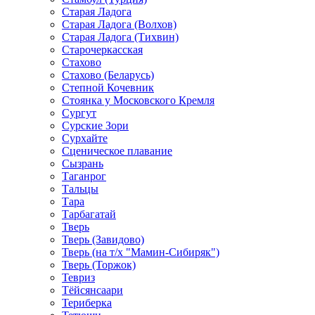
Старая Ладога
Старая Ладога (Волхов)
Старая Ладога (Тихвин)
Старочеркасская
Стахово
Стахово (Беларусь)
Степной Кочевник
Стоянка у Московского Кремля
Сургут
Сурские Зори
Сурхайте
Сценическое плавание
Сызрань
Таганрог
Тальцы
Тара
Тарбагатай
Тверь
Тверь (Завидово)
Тверь (на т/х "Мамин-Сибиряк")
Тверь (Торжок)
Тевриз
Тёйсянсаари
Териберка