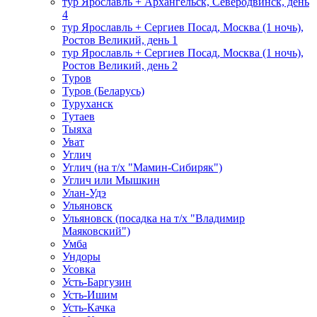
тур Ярославль + Архангельск, Северодвинск, день
4
тур Ярославль + Сергиев Посад, Москва (1 ночь),
Ростов Великий, день 1
тур Ярославль + Сергиев Посад, Москва (1 ночь),
Ростов Великий, день 2
Туров
Туров (Беларусь)
Туруханск
Тутаев
Тыяха
Уват
Углич
Углич (на т/х "Мамин-Сибиряк")
Углич или Мышкин
Улан-Удэ
Ульяновск
Ульяновск (посадка на т/х "Владимир
Маяковский")
Умба
Ундоры
Усовка
Усть-Баргузин
Усть-Ишим
Усть-Качка