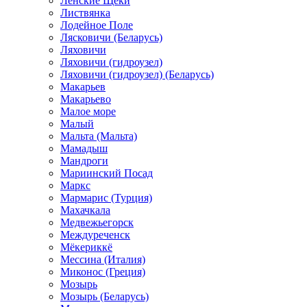
Ленские Щеки
Листвянка
Лодейное Поле
Лясковичи (Беларусь)
Ляховичи
Ляховичи (гидроузел)
Ляховичи (гидроузел) (Беларусь)
Макарьев
Макарьево
Малое море
Малый
Мальта (Мальта)
Мамадыш
Мандроги
Мариинский Посад
Маркс
Мармарис (Турция)
Махачкала
Медвежьегорск
Междуреченск
Мёкериккё
Мессина (Италия)
Миконос (Греция)
Мозырь
Мозырь (Беларусь)