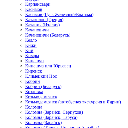
Карпансаари
Касимов
Касимов (Гусь-Железный/Елатьма)
Катаколон (Греция)
Катания (Италия)
Качановичи
Качановичи (Беларусь)
Келло
Кижи
Кий
Кимры
Кинешма
Кинешма или Юрьевец
Киренск
Климецкий Нос
Кобрин
Кобрин (Беларусь)
Козловка
Козьмодемьянск
Козьмодемьянск (автобусная экскурсия в Ядрин)
Коломна
Коломна (Зарайск, Серпухов)
Коломна (Зарайск, Таруса)
Коломна (Зарайск)
Коломна (Таруса, Поленово, Зарайск)