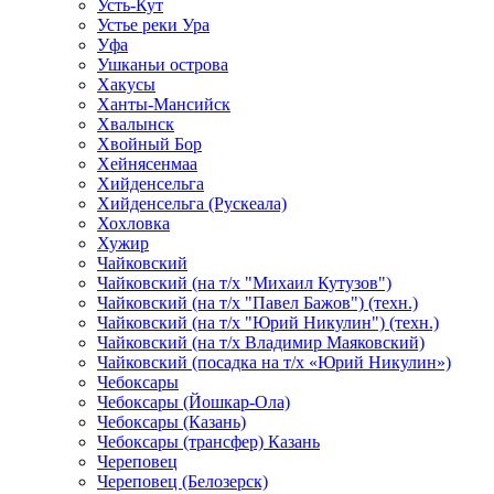
Усть-Кут
Устье реки Ура
Уфа
Ушканьи острова
Хакусы
Ханты-Мансийск
Хвалынск
Хвойный Бор
Хейнясенмаа
Хийденсельга
Хийденсельга (Рускеала)
Хохловка
Хужир
Чайковский
Чайковский (на т/х "Михаил Кутузов")
Чайковский (на т/х "Павел Бажов") (техн.)
Чайковский (на т/х "Юрий Никулин") (техн.)
Чайковский (на т/х Владимир Маяковский)
Чайковский (посадка на т/х «Юрий Никулин»)
Чебоксары
Чебоксары (Йошкар-Ола)
Чебоксары (Казань)
Чебоксары (трансфер) Казань
Череповец
Череповец (Белозерск)