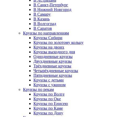
В Астрахань
В Санкт-Петербург
В Нижний Новгород
В Самару
В Казань
В Волгоград
В Саратов
Круизы по направлениям
Круизы Сибири
Круизы по золотому кольцу
Круизы на двоих
Круизы выходного дня
Однодневные круизы
Двухдневные круизы
Трёхдневные круизы
Четырёхдневные круизы
Пятидневные круизы
Круизы с детьми
Круизы с ужином
Круизы по рекам
Круизы по Волге
Круизы по Оке
Круизы по Енисею
Круизы по Каме
Круизы по Дону