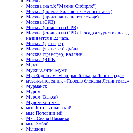
Москва
Москва (на т/х "Мамин-Сибиряк")
Москва (причал Большой каменный мост)
Москва (проживание на теплоходе)
Москва (СРВ)
Москва (стоянка на СРВ)
Москва (стоянка на СРВ). Посадка туристов всегда
начинается в 22 часа.
Москва (трансфер)
Москва (трансфер) Дубна
Москва (трансфер) Калязин
Москва (ЮРВ)
Мужи
Мужи/Ханты-Мужи
Музей-диорама «Прорыв блокады Ленинграда»
музей-заповедник «Прорыв блокады Ленинграда»
Мурманск
Муром
Муром (Выкса)
Муромский мыс
мыс Котельниковский
мыс Половинный
Мыс Скала Шаманка
мыс Хобой
Мышкин