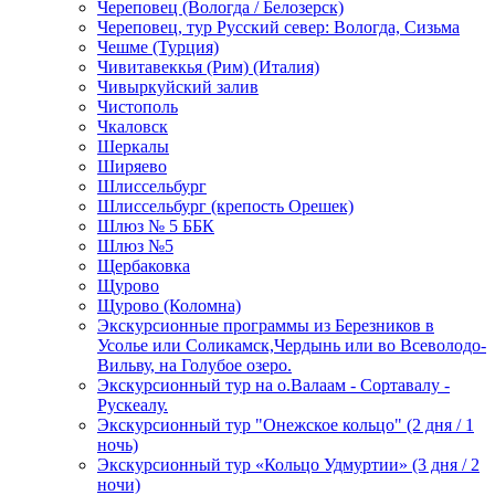
Череповец (Вологда / Белозерск)
Череповец, тур Русский север: Вологда, Сизьма
Чешме (Турция)
Чивитавеккья (Рим) (Италия)
Чивыркуйский залив
Чистополь
Чкаловск
Шеркалы
Ширяево
Шлиссельбург
Шлиссельбург (крепость Орешек)
Шлюз № 5 ББК
Шлюз №5
Щербаковка
Щурово
Щурово (Коломна)
Экскурсионные программы из Березников в
Усолье или Соликамск,Чердынь или во Всеволодо-
Вильву, на Голубое озеро.
Экскурсионный тур на о.Валаам - Сортавалу -
Рускеалу.
Экскурсионный тур "Онежское кольцо" (2 дня / 1
ночь)
Экскурсионный тур «Кольцо Удмуртии» (3 дня / 2
ночи)