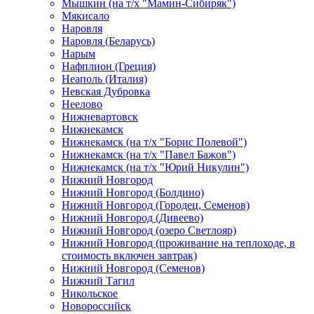
Мышкин (на т/х "Мамин-Сибиряк")
Мякисало
Наровля
Наровля (Беларусь)
Нарым
Нафплион (Греция)
Неаполь (Италия)
Невская Дубровка
Неелово
Нижневартовск
Нижнекамск
Нижнекамск (на т/х "Борис Полевой")
Нижнекамск (на т/х "Павел Бажов")
Нижнекамск (на т/х "Юрий Никулин")
Нижний Новгород
Нижний Новгород (Болдино)
Нижний Новгород (Городец, Семенов)
Нижний Новгород (Дивеево)
Нижний Новгород (озеро Светлояр)
Нижний Новгород (проживание на теплоходе, в
стоимость включен завтрак)
Нижний Новгород (Семенов)
Нижний Тагил
Никольское
Новороссийск