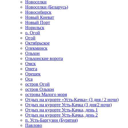
Новоселки
Новоселки (Беларусь)
Новосибирск
Новый Киеват
Новый Порт
Норильск
о. Огой
Огой
Октябрьское
Олекминск
Ольхон
Ольхонские ворота
Омск
Онега
Орешек
Оса
остров Огой
остров Ольхон
острова Малого моря
Отдых на курорте «Усть-Качка» (3 дня / 2 ночи)
Отдых на курорте Усть-Качка (3 дня/2 ночи)
Отдых на курорте Усть-Качка, день 1
Отдых на курорте Усть-Качка, день 2
п. Усть-Баргузин (Бурятия)
Павлово