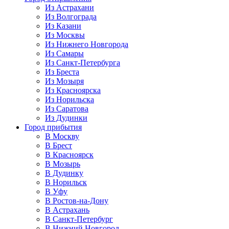
Из Астрахани
Из Волгограда
Из Казани
Из Москвы
Из Нижнего Новгорода
Из Самары
Из Санкт-Петербурга
Из Бреста
Из Мозыря
Из Красноярска
Из Норильска
Из Саратова
Из Дудинки
Город прибытия
В Москву
В Брест
В Красноярск
В Мозырь
В Дудинку
В Норильск
В Уфу
В Ростов-на-Дону
В Астрахань
В Санкт-Петербург
В Нижний Новгород