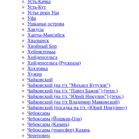
Усть-Качка
Усть-Кут
Устье реки Ура
Уфа
Ушканьи острова
Хакусы
Ханты-Мансийск
Хвалынск
Хвойный Бор
Хейнясенмаа
Хийденсельга
Хийденсельга (Рускеала)
Хохловка
Хужир
Чайковский
Чайковский (на т/х "Михаил Кутузов")
Чайковский (на т/х "Павел Бажов") (техн.)
Чайковский (на т/х "Юрий Никулин") (техн.)
Чайковский (на т/х Владимир Маяковский)
Чайковский (посадка на т/х «Юрий Никулин»)
Чебоксары
Чебоксары (Йошкар-Ола)
Чебоксары (Казань)
Чебоксары (трансфер) Казань
Череповец