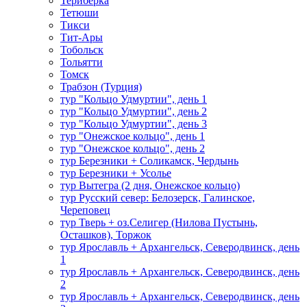
Териберка
Тетюши
Тикси
Тит-Ары
Тобольск
Тольятти
Томск
Трабзон (Турция)
тур "Кольцо Удмуртии", день 1
тур "Кольцо Удмуртии", день 2
тур "Кольцо Удмуртии", день 3
тур "Онежское кольцо", день 1
тур "Онежское кольцо", день 2
тур Березники + Соликамск, Чердынь
тур Березники + Усолье
тур Вытегра (2 дня, Онежское кольцо)
тур Русский север: Белозерск, Галинское,
Череповец
тур Тверь + оз.Селигер (Нилова Пустынь,
Осташков), Торжок
тур Ярославль + Архангельск, Северодвинск, день
1
тур Ярославль + Архангельск, Северодвинск, день
2
тур Ярославль + Архангельск, Северодвинск, день