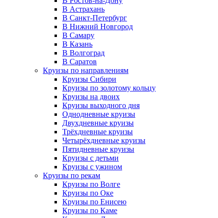
В Ростов-на-Дону
В Астрахань
В Санкт-Петербург
В Нижний Новгород
В Самару
В Казань
В Волгоград
В Саратов
Круизы по направлениям
Круизы Сибири
Круизы по золотому кольцу
Круизы на двоих
Круизы выходного дня
Однодневные круизы
Двухдневные круизы
Трёхдневные круизы
Четырёхдневные круизы
Пятидневные круизы
Круизы с детьми
Круизы с ужином
Круизы по рекам
Круизы по Волге
Круизы по Оке
Круизы по Енисею
Круизы по Каме