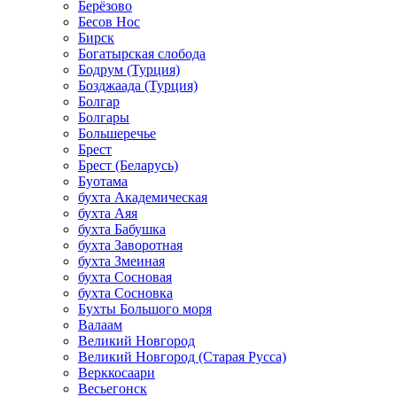
Берёзово
Бесов Нос
Бирск
Богатырская слобода
Бодрум (Турция)
Бозджаада (Турция)
Болгар
Болгары
Большеречье
Брест
Брест (Беларусь)
Буотама
бухта Академическая
бухта Аяя
бухта Бабушка
бухта Заворотная
бухта Змеиная
бухта Сосновая
бухта Сосновка
Бухты Большого моря
Валаам
Великий Новгород
Великий Новгород (Старая Русса)
Верккосаари
Весьегонск