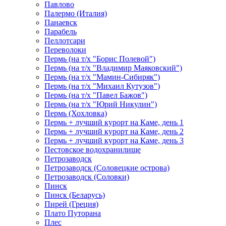
Павлово
Палермо (Италия)
Панаевск
Парабель
Пеллотсари
Переволоки
Пермь (на т/х "Борис Полевой")
Пермь (на т/х "Владимир Маяковский")
Пермь (на т/х "Мамин-Сибиряк")
Пермь (на т/х "Михаил Кутузов")
Пермь (на т/х "Павел Бажов")
Пермь (на т/х "Юрий Никулин")
Пермь (Хохловка)
Пермь + лучший курорт на Каме, день 1
Пермь + лучший курорт на Каме, день 2
Пермь + лучший курорт на Каме, день 3
Пестовское водохранилище
Петрозаводск
Петрозаводск (Соловецкие острова)
Петрозаводск (Соловки)
Пинск
Пинск (Беларусь)
Пирей (Греция)
Плато Путорана
Плес