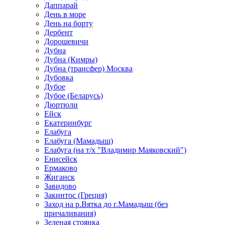
Даппарай
День в море
День на борту
Дербент
Дорошевичи
Дубна
Дубна (Кимры)
Дубна (трансфер) Москва
Дубовка
Дубое
Дубое (Беларусь)
Дюртюли
Ейск
Екатеринбург
Елабуга
Елабуга (Мамадыш)
Елабуга (на т/х "Владимир Маяковский")
Енисейск
Ермаково
Жиганск
Завидово
Закинтос (Греция)
Заход на р.Вятка до г.Мамадыш (без
причаливания)
Зеленая стоянка