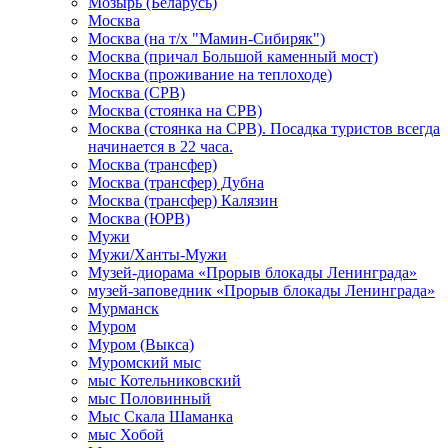
Мозырь (Беларусь)
Москва
Москва (на т/х "Мамин-Сибиряк")
Москва (причал Большой каменный мост)
Москва (проживание на теплоходе)
Москва (СРВ)
Москва (стоянка на СРВ)
Москва (стоянка на СРВ). Посадка туристов всегда
начинается в 22 часа.
Москва (трансфер)
Москва (трансфер) Дубна
Москва (трансфер) Калязин
Москва (ЮРВ)
Мужи
Мужи/Ханты-Мужи
Музей-диорама «Прорыв блокады Ленинграда»
музей-заповедник «Прорыв блокады Ленинграда»
Мурманск
Муром
Муром (Выкса)
Муромский мыс
мыс Котельниковский
мыс Половинный
Мыс Скала Шаманка
мыс Хобой