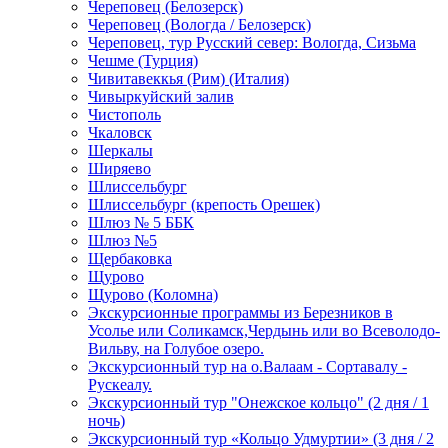
Череповец (Белозерск)
Череповец (Вологда / Белозерск)
Череповец, тур Русский север: Вологда, Сизьма
Чешме (Турция)
Чивитавеккья (Рим) (Италия)
Чивыркуйский залив
Чистополь
Чкаловск
Шеркалы
Ширяево
Шлиссельбург
Шлиссельбург (крепость Орешек)
Шлюз № 5 ББК
Шлюз №5
Щербаковка
Щурово
Щурово (Коломна)
Экскурсионные программы из Березников в
Усолье или Соликамск,Чердынь или во Всеволодо-
Вильву, на Голубое озеро.
Экскурсионный тур на о.Валаам - Сортавалу -
Рускеалу.
Экскурсионный тур "Онежское кольцо" (2 дня / 1
ночь)
Экскурсионный тур «Кольцо Удмуртии» (3 дня / 2