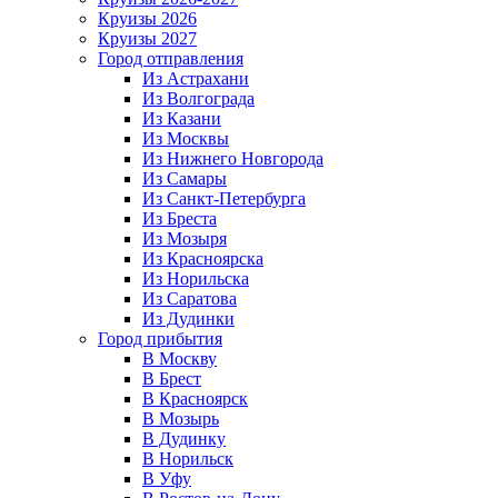
Круизы 2026
Круизы 2027
Город отправления
Из Астрахани
Из Волгограда
Из Казани
Из Москвы
Из Нижнего Новгорода
Из Самары
Из Санкт-Петербурга
Из Бреста
Из Мозыря
Из Красноярска
Из Норильска
Из Саратова
Из Дудинки
Город прибытия
В Москву
В Брест
В Красноярск
В Мозырь
В Дудинку
В Норильск
В Уфу