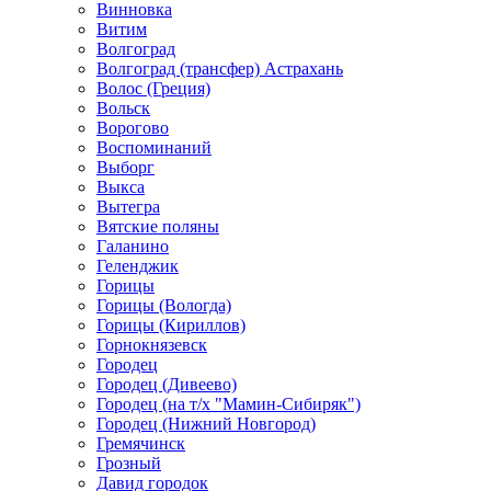
Винновка
Витим
Волгоград
Волгоград (трансфер) Астрахань
Волос (Греция)
Вольск
Ворогово
Воспоминаний
Выборг
Выкса
Вытегра
Вятские поляны
Галанино
Геленджик
Горицы
Горицы (Вологда)
Горицы (Кириллов)
Горнокнязевск
Городец
Городец (Дивеево)
Городец (на т/х "Мамин-Сибиряк")
Городец (Нижний Новгород)
Гремячинск
Грозный
Давид городок