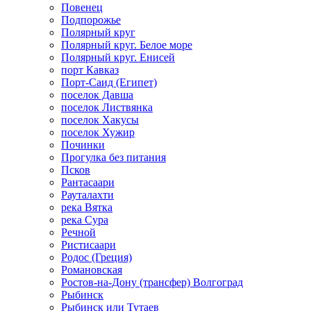
Повенец
Подпорожье
Полярный круг
Полярный круг. Белое море
Полярный круг. Енисей
порт Кавказ
Порт-Саид (Египет)
поселок Давша
поселок Листвянка
поселок Хакусы
поселок Хужир
Починки
Прогулка без питания
Псков
Рантасаари
Рауталахти
река Вятка
река Сура
Речной
Ристисаари
Родос (Греция)
Романовская
Ростов-на-Дону (трансфер) Волгоград
Рыбинск
Рыбинск или Тутаев