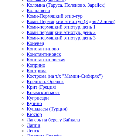
Коломна (Таруса, Поленово, Зарайск)
Колпашево
Коми-Пермяцкий этно-тур
Коми-Пермяцкий этно-тур (3 дня / 2 ночи)
Коми-пермяцкий этнотур, день 1
Коми-пермяцкий этнотур, день 2
Коми-пермяцкий этнотур, день 3
Коневец
Константиново
Константиновск
Константиновская
Коприно
Кострома
Кострома (на т/х "Мамин-Сибиряк")
Крепость Орешек
Крит (Греция)
Крымский мост
Кугрисари
Кузино
Кушадасы (Турция)
Кюсюр
Лагерь на берегу Байкала
Лаппи
Ленск