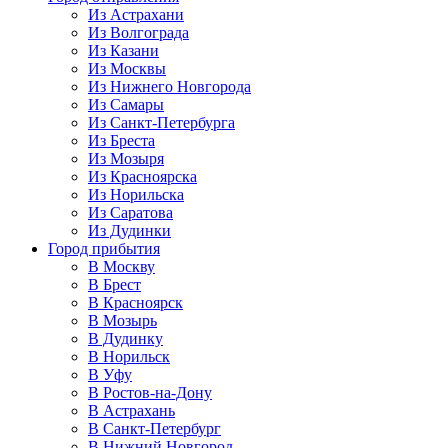
Из Астрахани
Из Волгограда
Из Казани
Из Москвы
Из Нижнего Новгорода
Из Самары
Из Санкт-Петербурга
Из Бреста
Из Мозыря
Из Красноярска
Из Норильска
Из Саратова
Из Дудинки
Город прибытия
В Москву
В Брест
В Красноярск
В Мозырь
В Дудинку
В Норильск
В Уфу
В Ростов-на-Дону
В Астрахань
В Санкт-Петербург
В Нижний Новгород