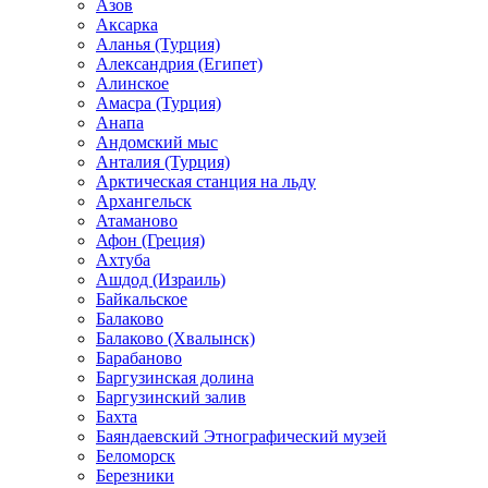
Азов
Аксарка
Аланья (Турция)
Александрия (Египет)
Алинское
Амасра (Турция)
Анапа
Андомский мыс
Анталия (Турция)
Арктическая станция на льду
Архангельск
Атаманово
Афон (Греция)
Ахтуба
Ашдод (Израиль)
Байкальское
Балаково
Балаково (Хвалынск)
Барабаново
Баргузинская долина
Баргузинский залив
Бахта
Баяндаевский Этнографический музей
Беломорск
Березники