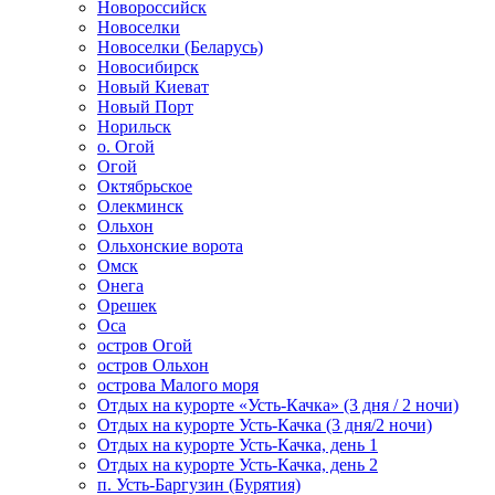
Новороссийск
Новоселки
Новоселки (Беларусь)
Новосибирск
Новый Киеват
Новый Порт
Норильск
о. Огой
Огой
Октябрьское
Олекминск
Ольхон
Ольхонские ворота
Омск
Онега
Орешек
Оса
остров Огой
остров Ольхон
острова Малого моря
Отдых на курорте «Усть-Качка» (3 дня / 2 ночи)
Отдых на курорте Усть-Качка (3 дня/2 ночи)
Отдых на курорте Усть-Качка, день 1
Отдых на курорте Усть-Качка, день 2
п. Усть-Баргузин (Бурятия)