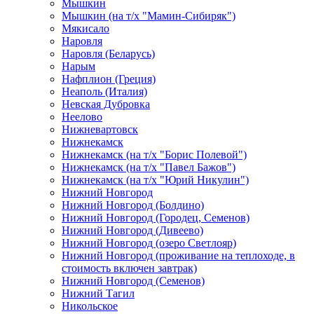
Мышкин
Мышкин (на т/х "Мамин-Сибиряк")
Мякисало
Наровля
Наровля (Беларусь)
Нарым
Нафплион (Греция)
Неаполь (Италия)
Невская Дубровка
Неелово
Нижневартовск
Нижнекамск
Нижнекамск (на т/х "Борис Полевой")
Нижнекамск (на т/х "Павел Бажов")
Нижнекамск (на т/х "Юрий Никулин")
Нижний Новгород
Нижний Новгород (Болдино)
Нижний Новгород (Городец, Семенов)
Нижний Новгород (Дивеево)
Нижний Новгород (озеро Светлояр)
Нижний Новгород (проживание на теплоходе, в
стоимость включен завтрак)
Нижний Новгород (Семенов)
Нижний Тагил
Никольское