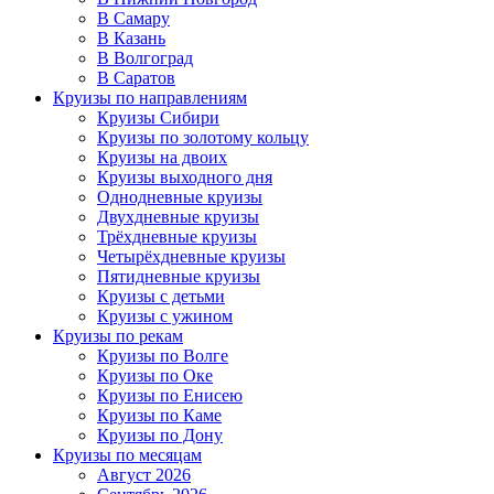
В Самару
В Казань
В Волгоград
В Саратов
Круизы по направлениям
Круизы Сибири
Круизы по золотому кольцу
Круизы на двоих
Круизы выходного дня
Однодневные круизы
Двухдневные круизы
Трёхдневные круизы
Четырёхдневные круизы
Пятидневные круизы
Круизы с детьми
Круизы с ужином
Круизы по рекам
Круизы по Волге
Круизы по Оке
Круизы по Енисею
Круизы по Каме
Круизы по Дону
Круизы по месяцам
Август 2026