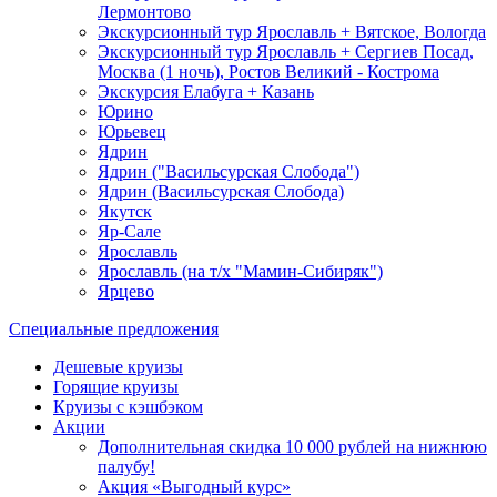
Лермонтово
Экскурсионный тур Ярославль + Вятское, Вологда
Экскурсионный тур Ярославль + Сергиев Посад,
Москва (1 ночь), Ростов Великий - Кострома
Экскурсия Елабуга + Казань
Юрино
Юрьевец
Ядрин
Ядрин ("Васильсурская Слобода")
Ядрин (Васильсурская Слобода)
Якутск
Яр-Сале
Ярославль
Ярославль (на т/х "Мамин-Сибиряк")
Ярцево
Специальные предложения
Дешевые круизы
Горящие круизы
Круизы с кэшбэком
Акции
Дополнительная скидка 10 000 рублей на нижнюю
палубу!
Акция «Выгодный курс»