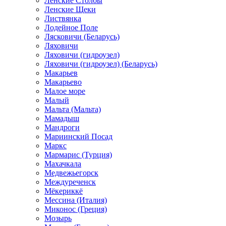
Ленские Столбы
Ленские Щеки
Листвянка
Лодейное Поле
Лясковичи (Беларусь)
Ляховичи
Ляховичи (гидроузел)
Ляховичи (гидроузел) (Беларусь)
Макарьев
Макарьево
Малое море
Малый
Мальта (Мальта)
Мамадыш
Мандроги
Мариинский Посад
Маркс
Мармарис (Турция)
Махачкала
Медвежьегорск
Междуреченск
Мёкериккё
Мессина (Италия)
Миконос (Греция)
Мозырь