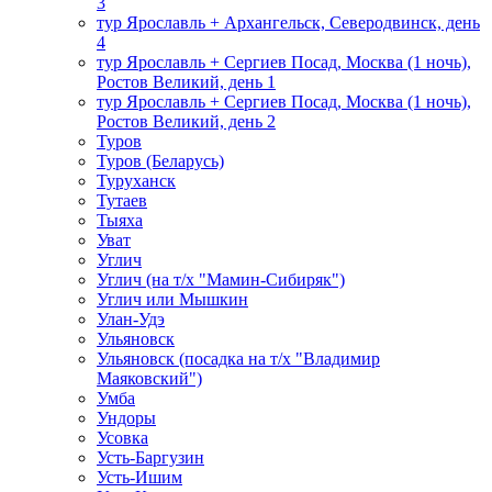
3
тур Ярославль + Архангельск, Северодвинск, день
4
тур Ярославль + Сергиев Посад, Москва (1 ночь),
Ростов Великий, день 1
тур Ярославль + Сергиев Посад, Москва (1 ночь),
Ростов Великий, день 2
Туров
Туров (Беларусь)
Туруханск
Тутаев
Тыяха
Уват
Углич
Углич (на т/х "Мамин-Сибиряк")
Углич или Мышкин
Улан-Удэ
Ульяновск
Ульяновск (посадка на т/х "Владимир
Маяковский")
Умба
Ундоры
Усовка
Усть-Баргузин
Усть-Ишим