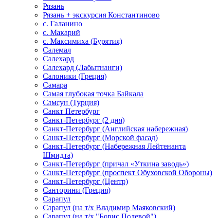
Рязань
Рязань + экскурсия Константиново
с. Галанино
с. Макарий
с. Максимиха (Бурятия)
Салемал
Салехард
Салехард (Лабытнанги)
Салоники (Греция)
Самара
Самая глубокая точка Байкала
Самсун (Турция)
Санкт Петербург
Санкт-Петербург (2 дня)
Санкт-Петербург (Английская набережная)
Санкт-Петербург (Морской фасад)
Санкт-Петербург (Набережная Лейтенанта
Шмидта)
Санкт-Петербург (причал «Уткина заводь»)
Санкт-Петербург (проспект Обуховской Обороны)
Санкт-Петербург (Центр)
Санторини (Греция)
Сарапул
Сарапул (на т/х Владимир Маяковский)
Сарапул (на т/х "Борис Полевой")