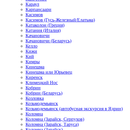
Караул
Карпансаари
Касимов
Касимов (Гусь-Железный/Елатьма)
Катаколон (Греция)
Катания (Италия)
Качановичи
Качановичи (Беларусь)
Келло
Кижи
Кий
Кимры
Кинешма
Кинешма или Юрьевец
Киренск
Климецкий Нос
Кобрин
Кобрин (Беларусь)
Козловка
Козьмодемьянск
Козьмодемьянск (автобусная экскурсия в Ядрин)
Коломна
Коломна (Зарайск, Серпухов)
Коломна (Зарайск, Таруса)
Коломна (Зарайск)