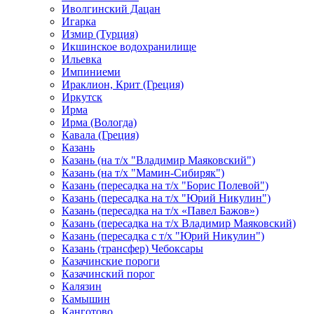
Иволгинский Дацан
Игарка
Измир (Турция)
Икшинское водохранилище
Ильевка
Импиниеми
Ираклион, Крит (Греция)
Иркутск
Ирма
Ирма (Вологда)
Кавала (Греция)
Казань
Казань (на т/х "Владимир Маяковский")
Казань (на т/х "Мамин-Сибиряк")
Казань (пересадка на т/х "Борис Полевой")
Казань (пересадка на т/х "Юрий Никулин")
Казань (пересадка на т/х «Павел Бажов»)
Казань (пересадка на т/х Владимир Маяковский)
Казань (пересадка с т/х "Юрий Никулин")
Казань (трансфер) Чебоксары
Казачинские пороги
Казачинский порог
Калязин
Камышин
Канготово