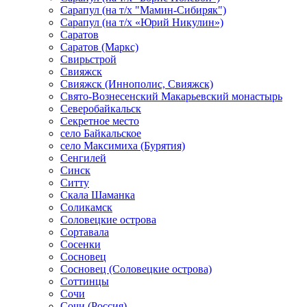
Сарапул (на т/х "Мамин-Сибиряк")
Сарапул (на т/х «Юрий Никулин»)
Саратов
Саратов (Маркс)
Свирьстрой
Свияжск
Свияжск (Иннополис, Свияжск)
Свято-Вознесенский Макарьевский монастырь
Северобайкальск
Секретное место
село Байкальское
село Максимиха (Бурятия)
Сенгилей
Синск
Ситту
Скала Шаманка
Соликамск
Соловецкие острова
Сортавала
Сосенки
Сосновец
Сосновец (Соловецкие острова)
Соттинцы
Сочи
Сочи (Россия)