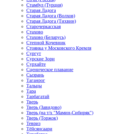
Стамбул (Турция)
Старая Ладога
Старая Ладога (Волхов)
Старая Ладога (Тихвин)
Старочеркасская
Стахово
Стахово (Беларусь)
Степной Кочевник
Стоянка у Московского Кремля
Сургут
Сурские Зори
Сурхайте
Сценическое плавание
Сызрань
Таганрог
Тальцы
Тара
Тарбагатай
Тверь
Тверь (Завидово)
Тверь (на т/х "Мамин-Сибиряк")
Тверь (Торжок)
Тевриз
Тёйсянсаари