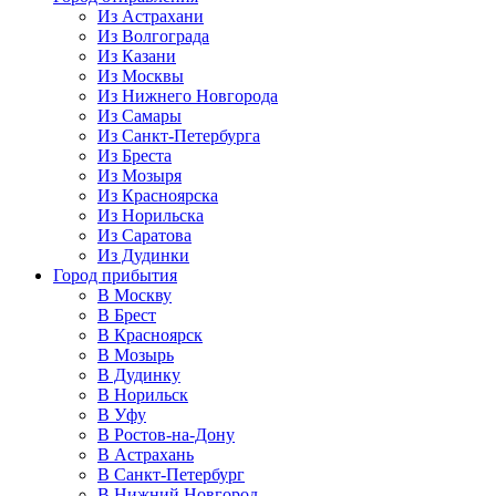
Из Астрахани
Из Волгограда
Из Казани
Из Москвы
Из Нижнего Новгорода
Из Самары
Из Санкт-Петербурга
Из Бреста
Из Мозыря
Из Красноярска
Из Норильска
Из Саратова
Из Дудинки
Город прибытия
В Москву
В Брест
В Красноярск
В Мозырь
В Дудинку
В Норильск
В Уфу
В Ростов-на-Дону
В Астрахань
В Санкт-Петербург
В Нижний Новгород