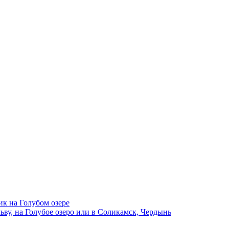
ик на Голубом озере
ву, на Голубое озеро или в Соликамск, Чердынь