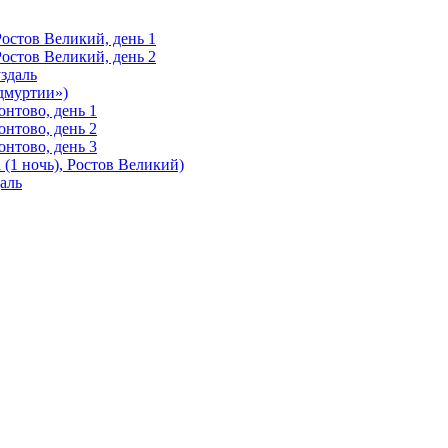
Ростов Великий, день 1
Ростов Великий, день 2
здаль
Удмуртии»)
нтово, день 1
нтово, день 2
нтово, день 3
(1 ночь), Ростов Великий)
аль