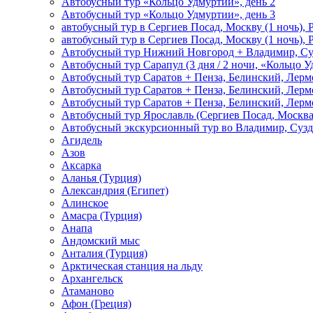
Автобусный тур «Кольцо Удмуртии», день 2
Автобусный тур «Кольцо Удмуртии», день 3
автобусный тур в Сергиев Посад, Москву (1 ночь), 
автобусный тур в Сергиев Посад, Москву (1 ночь), 
Автобусный тур Нижний Новгород + Владимир, Су
Автобусный тур Сарапул (3 дня / 2 ночи, «Кольцо 
Автобусный тур Саратов + Пенза, Белинский, Лермо
Автобусный тур Саратов + Пенза, Белинский, Лермо
Автобусный тур Саратов + Пенза, Белинский, Лермо
Автобусный тур Ярославль (Сергиев Посад, Москва 
Автобусный экскурсионный тур во Владимир, Сузд
Агидель
Азов
Аксарка
Аланья (Турция)
Александрия (Египет)
Алинское
Амасра (Турция)
Анапа
Андомский мыс
Анталия (Турция)
Арктическая станция на льду
Архангельск
Атаманово
Афон (Греция)