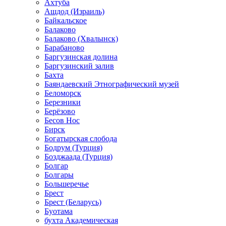
Ахтуба
Ашдод (Израиль)
Байкальское
Балаково
Балаково (Хвалынск)
Барабаново
Баргузинская долина
Баргузинский залив
Бахта
Баяндаевский Этнографический музей
Беломорск
Березники
Берёзово
Бесов Нос
Бирск
Богатырская слобода
Бодрум (Турция)
Бозджаада (Турция)
Болгар
Болгары
Большеречье
Брест
Брест (Беларусь)
Буотама
бухта Академическая