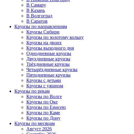
В Самару
В Казань
В Волгоград
В Саратов
Круизы по направлениям
Круизы Сибири
Круизы по золотому кольцу
Круизы на двоих
Круизы выходного дня
Однодневные круизы
Двухдневные круизы
Трёхдневные круизы
Четырёхдневные круизы
Пятидневные круизы
Круизы с детьми
Круизы с ужином
Круизы по рекам
Круизы по Волге
Круизы по Оке
Круизы по Енисею
Круизы по Каме
Круизы по Дону
Круизы по месяцам
Август 2026