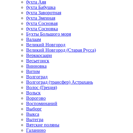
бухта Аяя
бухта Бабушка
бухта Заворотная
бухта Змеиная
бухта Сосновая
бухта Сосновка
Бухты Большого моря
Валаам
Великий Новгород
Великий Новгород (Старая Русса)
Верккосаари
Весьегонск
Винновка
Витим
Волгоград
Волгоград (трансфер) Астрахань
Волос (Греция)
Вольск
Ворогово
Воспоминаний
Выборг
Выкса
Вытегра
Вятские поляны
Галанино