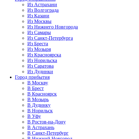
Из Астрахани
Из Волгограда
Из Казани
Из Москвы
Из Нижнего Новгорода
Из Самары
Из Санкт-Петербурга
Из Бреста
Из Мозыря
Из Красноярска
Из Норильска
Из Саратова
Из Дудинки
Город прибытия
В Москву
В Брест
В Красноярск
В Мозырь
В Дудинку
В Норильск
В Уфу
В Ростов-на-Дону
В Астрахань
В Санкт-Петербург
В Нижний Новгород