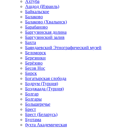
Ахтуба
Ашдод (Израиль)
Байкальское
Балаково
Балаково (Хвалынск)
Барабаново
Баргузинская долина
Баргузинский залив
Бахта
Баяндаевский Этнографический музей
Беломорск
Березники
Берёзово
Бесов Нос
Бирск
Богатырская слобода
Бодрум (Турция)
Бозджаада (Турция)
Болгар
Болгары
Большеречье
Брест
Брест (Беларусь)
Буотама
бухта Академическая