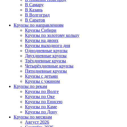
В Самару
В Казань
В Волгоград
В Саратов
Круизы по направлениям
Круизы Сибири
Круизы по золотому кольцу
Круизы на двоих
Круизы выходного дня
Однодневные круизы
Двухдневные круизы
Трёхдневные круизы
Четырёхдневные круизы
Пятидневные круизы
Круизы с детьми
Круизы с ужином
Круизы по рекам
Круизы по Волге
Круизы по Оке
Круизы по Енисею
Круизы по Каме
Круизы по Дону
Круизы по месяцам
Август 2026