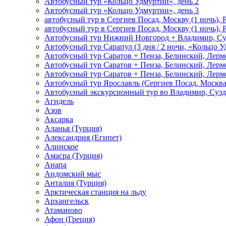
Автобусный тур «Кольцо Удмуртии», день 2
Автобусный тур «Кольцо Удмуртии», день 3
автобусный тур в Сергиев Посад, Москву (1 ночь), 
автобусный тур в Сергиев Посад, Москву (1 ночь), 
Автобусный тур Нижний Новгород + Владимир, Су
Автобусный тур Сарапул (3 дня / 2 ночи, «Кольцо 
Автобусный тур Саратов + Пенза, Белинский, Лермо
Автобусный тур Саратов + Пенза, Белинский, Лермо
Автобусный тур Саратов + Пенза, Белинский, Лермо
Автобусный тур Ярославль (Сергиев Посад, Москва 
Автобусный экскурсионный тур во Владимир, Сузд
Агидель
Азов
Аксарка
Аланья (Турция)
Александрия (Египет)
Алинское
Амасра (Турция)
Анапа
Андомский мыс
Анталия (Турция)
Арктическая станция на льду
Архангельск
Атаманово
Афон (Греция)