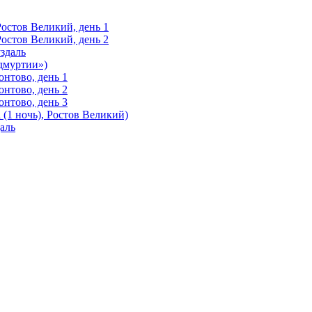
Ростов Великий, день 1
Ростов Великий, день 2
здаль
Удмуртии»)
нтово, день 1
нтово, день 2
нтово, день 3
(1 ночь), Ростов Великий)
аль