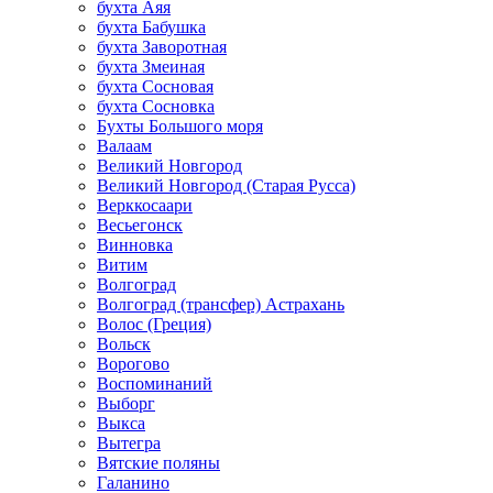
бухта Аяя
бухта Бабушка
бухта Заворотная
бухта Змеиная
бухта Сосновая
бухта Сосновка
Бухты Большого моря
Валаам
Великий Новгород
Великий Новгород (Старая Русса)
Верккосаари
Весьегонск
Винновка
Витим
Волгоград
Волгоград (трансфер) Астрахань
Волос (Греция)
Вольск
Ворогово
Воспоминаний
Выборг
Выкса
Вытегра
Вятские поляны
Галанино