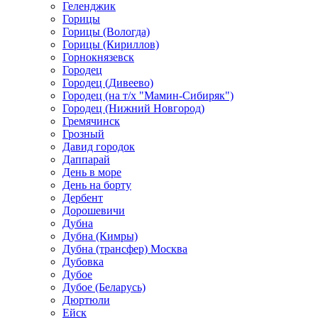
Геленджик
Горицы
Горицы (Вологда)
Горицы (Кириллов)
Горнокнязевск
Городец
Городец (Дивеево)
Городец (на т/х "Мамин-Сибиряк")
Городец (Нижний Новгород)
Гремячинск
Грозный
Давид городок
Даппарай
День в море
День на борту
Дербент
Дорошевичи
Дубна
Дубна (Кимры)
Дубна (трансфер) Москва
Дубовка
Дубое
Дубое (Беларусь)
Дюртюли
Ейск