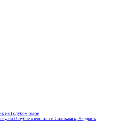
ик на Голубом озере
ву, на Голубое озеро или в Соликамск, Чердынь