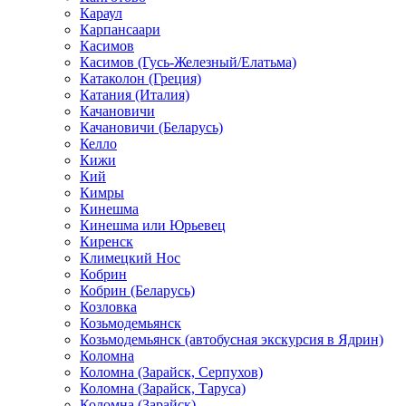
Караул
Карпансаари
Касимов
Касимов (Гусь-Железный/Елатьма)
Катаколон (Греция)
Катания (Италия)
Качановичи
Качановичи (Беларусь)
Келло
Кижи
Кий
Кимры
Кинешма
Кинешма или Юрьевец
Киренск
Климецкий Нос
Кобрин
Кобрин (Беларусь)
Козловка
Козьмодемьянск
Козьмодемьянск (автобусная экскурсия в Ядрин)
Коломна
Коломна (Зарайск, Серпухов)
Коломна (Зарайск, Таруса)
Коломна (Зарайск)