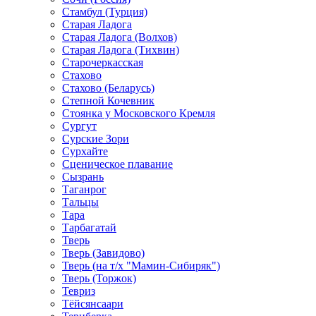
Стамбул (Турция)
Старая Ладога
Старая Ладога (Волхов)
Старая Ладога (Тихвин)
Старочеркасская
Стахово
Стахово (Беларусь)
Степной Кочевник
Стоянка у Московского Кремля
Сургут
Сурские Зори
Сурхайте
Сценическое плавание
Сызрань
Таганрог
Тальцы
Тара
Тарбагатай
Тверь
Тверь (Завидово)
Тверь (на т/х "Мамин-Сибиряк")
Тверь (Торжок)
Тевриз
Тёйсянсаари