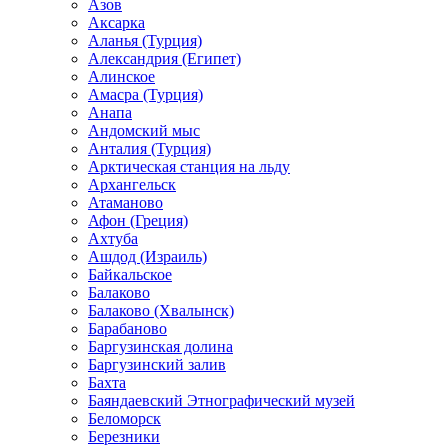
Азов
Аксарка
Аланья (Турция)
Александрия (Египет)
Алинское
Амасра (Турция)
Анапа
Андомский мыс
Анталия (Турция)
Арктическая станция на льду
Архангельск
Атаманово
Афон (Греция)
Ахтуба
Ашдод (Израиль)
Байкальское
Балаково
Балаково (Хвалынск)
Барабаново
Баргузинская долина
Баргузинский залив
Бахта
Баяндаевский Этнографический музей
Беломорск
Березники