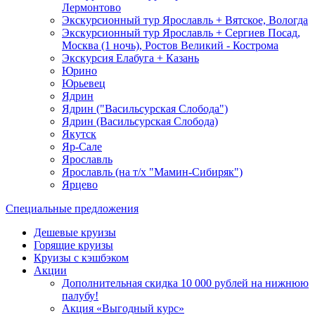
Лермонтово
Экскурсионный тур Ярославль + Вятское, Вологда
Экскурсионный тур Ярославль + Сергиев Посад,
Москва (1 ночь), Ростов Великий - Кострома
Экскурсия Елабуга + Казань
Юрино
Юрьевец
Ядрин
Ядрин ("Васильсурская Слобода")
Ядрин (Васильсурская Слобода)
Якутск
Яр-Сале
Ярославль
Ярославль (на т/х "Мамин-Сибиряк")
Ярцево
Специальные предложения
Дешевые круизы
Горящие круизы
Круизы с кэшбэком
Акции
Дополнительная скидка 10 000 рублей на нижнюю
палубу!
Акция «Выгодный курс»