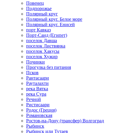
Повенец
Подпорожье
Полярный круг
Полярный круг. Белое море
Полярный круг. Енисей
порт Кавказ
Порт-Саид (Египет)
поселок Давша
поселок Листвянка
поселок Хакусы
поселок Хужир
Починки
Прогулка без питания
Псков
Рантасаари
Рауталахти
река Вятка
река Сура
Речной
Ристисаари
Родос (Греция)
Романовская
Ростов-на-Дону (трансфер) Волгоград
Рыбинск
Рыбинск или Тутаев