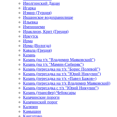
Иволгинский Дацан
Игарка
Измир (Турция)
Икшинское водохранилище
Ильевка
Импиниеми
Ираклион, Крит (Греция)
Иркутск
Ирма
Ирма (Вологда)
Кавала (Греция)
Казань
Казань (на т/х "Владимир Маяковский")
Казань (на т/х "Мамин-Сибиряк")
Казань (пересадка на т/х "Борис Полевой")
Казань (пересадка на т/х "Юрий Никулин")
Казань (пересадка на т/х «Павел Бажов»)
Казань (пересадка на т/х Владимир Маяковский)
Казань (пересадка с т/х "Юрий Никулин")
Казань (трансфер) Чебоксары
Казачинские пороги
Казачинский порог
Калязин
Камышин
Канготово