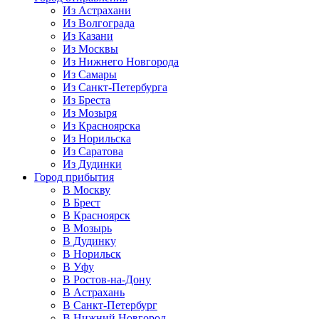
Из Астрахани
Из Волгограда
Из Казани
Из Москвы
Из Нижнего Новгорода
Из Самары
Из Санкт-Петербурга
Из Бреста
Из Мозыря
Из Красноярска
Из Норильска
Из Саратова
Из Дудинки
Город прибытия
В Москву
В Брест
В Красноярск
В Мозырь
В Дудинку
В Норильск
В Уфу
В Ростов-на-Дону
В Астрахань
В Санкт-Петербург
В Нижний Новгород