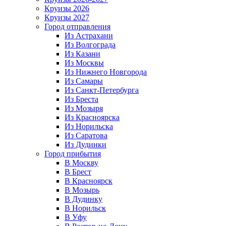
Круизы 2026
Круизы 2027
Город отправления
Из Астрахани
Из Волгограда
Из Казани
Из Москвы
Из Нижнего Новгорода
Из Самары
Из Санкт-Петербурга
Из Бреста
Из Мозыря
Из Красноярска
Из Норильска
Из Саратова
Из Дудинки
Город прибытия
В Москву
В Брест
В Красноярск
В Мозырь
В Дудинку
В Норильск
В Уфу