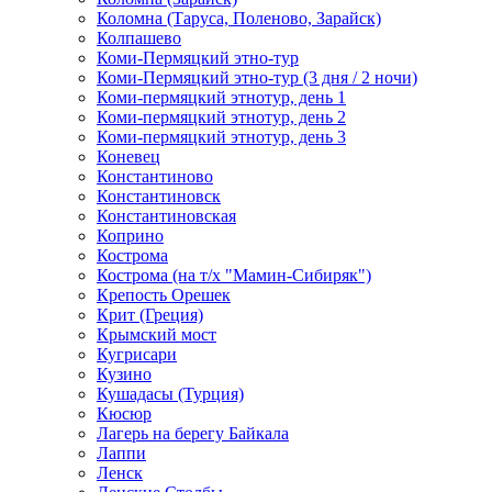
Коломна (Таруса, Поленово, Зарайск)
Колпашево
Коми-Пермяцкий этно-тур
Коми-Пермяцкий этно-тур (3 дня / 2 ночи)
Коми-пермяцкий этнотур, день 1
Коми-пермяцкий этнотур, день 2
Коми-пермяцкий этнотур, день 3
Коневец
Константиново
Константиновск
Константиновская
Коприно
Кострома
Кострома (на т/х "Мамин-Сибиряк")
Крепость Орешек
Крит (Греция)
Крымский мост
Кугрисари
Кузино
Кушадасы (Турция)
Кюсюр
Лагерь на берегу Байкала
Лаппи
Ленск