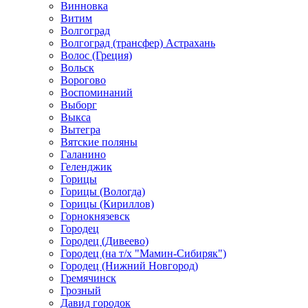
Винновка
Витим
Волгоград
Волгоград (трансфер) Астрахань
Волос (Греция)
Вольск
Ворогово
Воспоминаний
Выборг
Выкса
Вытегра
Вятские поляны
Галанино
Геленджик
Горицы
Горицы (Вологда)
Горицы (Кириллов)
Горнокнязевск
Городец
Городец (Дивеево)
Городец (на т/х "Мамин-Сибиряк")
Городец (Нижний Новгород)
Гремячинск
Грозный
Давид городок