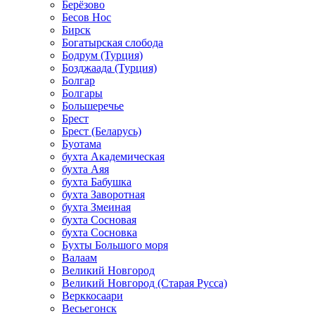
Берёзово
Бесов Нос
Бирск
Богатырская слобода
Бодрум (Турция)
Бозджаада (Турция)
Болгар
Болгары
Большеречье
Брест
Брест (Беларусь)
Буотама
бухта Академическая
бухта Аяя
бухта Бабушка
бухта Заворотная
бухта Змеиная
бухта Сосновая
бухта Сосновка
Бухты Большого моря
Валаам
Великий Новгород
Великий Новгород (Старая Русса)
Верккосаари
Весьегонск