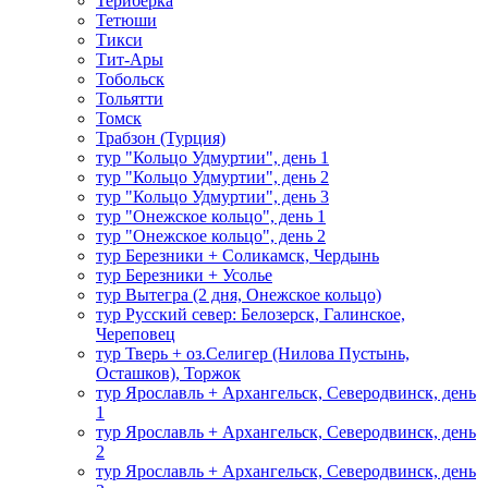
Териберка
Тетюши
Тикси
Тит-Ары
Тобольск
Тольятти
Томск
Трабзон (Турция)
тур "Кольцо Удмуртии", день 1
тур "Кольцо Удмуртии", день 2
тур "Кольцо Удмуртии", день 3
тур "Онежское кольцо", день 1
тур "Онежское кольцо", день 2
тур Березники + Соликамск, Чердынь
тур Березники + Усолье
тур Вытегра (2 дня, Онежское кольцо)
тур Русский север: Белозерск, Галинское,
Череповец
тур Тверь + оз.Селигер (Нилова Пустынь,
Осташков), Торжок
тур Ярославль + Архангельск, Северодвинск, день
1
тур Ярославль + Архангельск, Северодвинск, день
2
тур Ярославль + Архангельск, Северодвинск, день