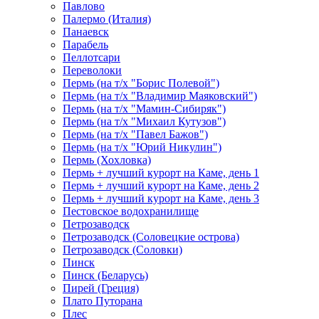
Павлово
Палермо (Италия)
Панаевск
Парабель
Пеллотсари
Переволоки
Пермь (на т/х "Борис Полевой")
Пермь (на т/х "Владимир Маяковский")
Пермь (на т/х "Мамин-Сибиряк")
Пермь (на т/х "Михаил Кутузов")
Пермь (на т/х "Павел Бажов")
Пермь (на т/х "Юрий Никулин")
Пермь (Хохловка)
Пермь + лучший курорт на Каме, день 1
Пермь + лучший курорт на Каме, день 2
Пермь + лучший курорт на Каме, день 3
Пестовское водохранилище
Петрозаводск
Петрозаводск (Соловецкие острова)
Петрозаводск (Соловки)
Пинск
Пинск (Беларусь)
Пирей (Греция)
Плато Путорана
Плес