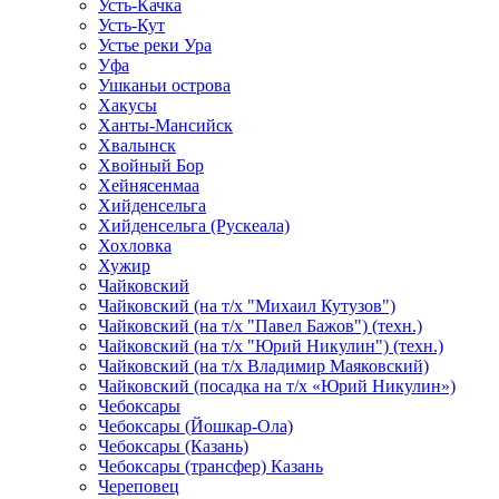
Усть-Качка
Усть-Кут
Устье реки Ура
Уфа
Ушканьи острова
Хакусы
Ханты-Мансийск
Хвалынск
Хвойный Бор
Хейнясенмаа
Хийденсельга
Хийденсельга (Рускеала)
Хохловка
Хужир
Чайковский
Чайковский (на т/х "Михаил Кутузов")
Чайковский (на т/х "Павел Бажов") (техн.)
Чайковский (на т/х "Юрий Никулин") (техн.)
Чайковский (на т/х Владимир Маяковский)
Чайковский (посадка на т/х «Юрий Никулин»)
Чебоксары
Чебоксары (Йошкар-Ола)
Чебоксары (Казань)
Чебоксары (трансфер) Казань
Череповец