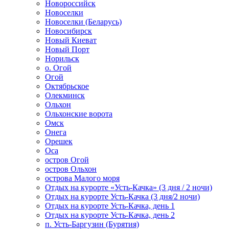
Новороссийск
Новоселки
Новоселки (Беларусь)
Новосибирск
Новый Киеват
Новый Порт
Норильск
о. Огой
Огой
Октябрьское
Олекминск
Ольхон
Ольхонские ворота
Омск
Онега
Орешек
Оса
остров Огой
остров Ольхон
острова Малого моря
Отдых на курорте «Усть-Качка» (3 дня / 2 ночи)
Отдых на курорте Усть-Качка (3 дня/2 ночи)
Отдых на курорте Усть-Качка, день 1
Отдых на курорте Усть-Качка, день 2
п. Усть-Баргузин (Бурятия)