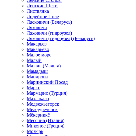
Ленские Столбы
Ленские Щеки
Листвянка
Лодейное Поле
Лясковичи (Беларусь)
Ляховичи
Ляховичи (гидроузел)
Ляховичи (гидроузел) (Беларусь)
Макарьев
Макарьево
Малое море
Малый
Мальта (Мальта)
Мамадыш
Мандроги
Мариинский Посад
Маркс
Мармарис (Турция)
Махачкала
Медвежьегорск
Междуреченск
Мёкериккё
Мессина (Италия)
Миконос (Греция)
Мозырь