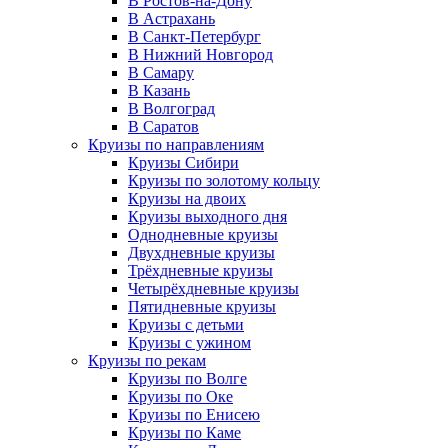
В Ростов-на-Дону
В Астрахань
В Санкт-Петербург
В Нижний Новгород
В Самару
В Казань
В Волгоград
В Саратов
Круизы по направлениям
Круизы Сибири
Круизы по золотому кольцу
Круизы на двоих
Круизы выходного дня
Однодневные круизы
Двухдневные круизы
Трёхдневные круизы
Четырёхдневные круизы
Пятидневные круизы
Круизы с детьми
Круизы с ужином
Круизы по рекам
Круизы по Волге
Круизы по Оке
Круизы по Енисею
Круизы по Каме