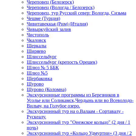
Череповец (Белозерск)
Череповец (Вологда / Белозерск)
Череповец, тур Русский север: Вологда, Сизьма
Чешме (Турция)
Чивитавеккья (Рим) (Италия)
Чивыркуйский залив
Чистополь
Чкаловск
Шеркалы
Ширяево
Шлиссельбург
Шлиссельбург (крепость Орешек)
Шлюз № 5 ББК
Шлюз №5
Щербаковка
Щурово
Щурово (Коломна)
Экскурсионные программы из Березников в
Усолье или Соликамск,Чердынь или во Всеволодо-
Вильву, на Голубое озеро.
Экскурсионный тур на о.Валаам - Сортавалу -
Рускеалу.
Экскурсионный тур "Онежское кольцо" (2 дня / 1
ночь)
Экскурсионный тур «Кольцо Удмуртии» (3 дня / 2