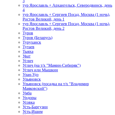
3
тур Ярославль + Архангельск, Северодвинск, день
4
тур Ярославль + Сергиев Посад, Москва (1 ночь),
Ростов Великий, день 1
тур Ярославль + Сергиев Посад, Москва (1 ночь),
Ростов Великий, день 2
Туров
Туров (Беларусь)
Туруханск
Тутаев
Тыяха
Уват
Углич
Углич (на т/х "Мамин-Сибиряк")
Углич или Мышкин
Улан-Удэ
Ульяновск
Ульяновск (посадка на т/х "Владимир
Маяковский")
Умба
Ундоры
Усовка
Усть-Баргузин
Усть-Ишим