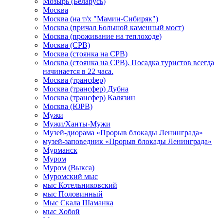
Мозырь (Беларусь)
Москва
Москва (на т/х "Мамин-Сибиряк")
Москва (причал Большой каменный мост)
Москва (проживание на теплоходе)
Москва (СРВ)
Москва (стоянка на СРВ)
Москва (стоянка на СРВ). Посадка туристов всегда
начинается в 22 часа.
Москва (трансфер)
Москва (трансфер) Дубна
Москва (трансфер) Калязин
Москва (ЮРВ)
Мужи
Мужи/Ханты-Мужи
Музей-диорама «Прорыв блокады Ленинграда»
музей-заповедник «Прорыв блокады Ленинграда»
Мурманск
Муром
Муром (Выкса)
Муромский мыс
мыс Котельниковский
мыс Половинный
Мыс Скала Шаманка
мыс Хобой