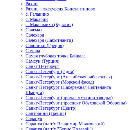
Рязань
Рязань + экскурсия Константиново
с. Галанино
с. Макарий
с. Максимиха (Бурятия)
Салемал
Салехард
Салехард (Лабытнанги)
Салоники (Греция)
Самара
Самая глубокая точка Байкала
Самсун (Турция)
Санкт Петербург
Санкт-Петербург (2 дня)
Санкт-Петербург (Английская набережная)
Санкт-Петербург (Морской фасад)
Санкт-Петербург (Набережная Лейтенанта
Шмидта)
Санкт-Петербург (причал «Уткина заводь»)
Санкт-Петербург (проспект Обуховской Обороны)
Санкт-Петербург (Центр)
Санторини (Греция)
Сарапул
Сарапул (на т/х Владимир Маяковский)
Сарапул (на т/х "Борис Полевой")