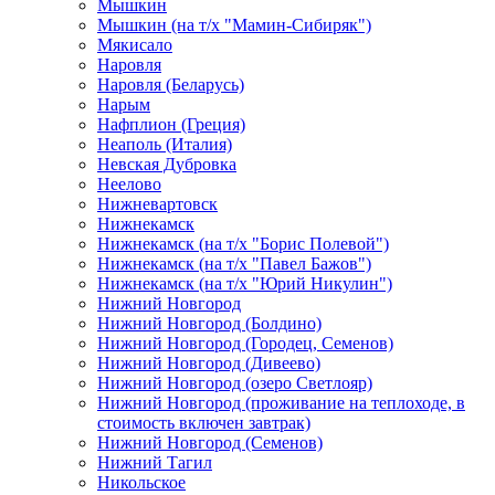
Мышкин
Мышкин (на т/х "Мамин-Сибиряк")
Мякисало
Наровля
Наровля (Беларусь)
Нарым
Нафплион (Греция)
Неаполь (Италия)
Невская Дубровка
Неелово
Нижневартовск
Нижнекамск
Нижнекамск (на т/х "Борис Полевой")
Нижнекамск (на т/х "Павел Бажов")
Нижнекамск (на т/х "Юрий Никулин")
Нижний Новгород
Нижний Новгород (Болдино)
Нижний Новгород (Городец, Семенов)
Нижний Новгород (Дивеево)
Нижний Новгород (озеро Светлояр)
Нижний Новгород (проживание на теплоходе, в
стоимость включен завтрак)
Нижний Новгород (Семенов)
Нижний Тагил
Никольское