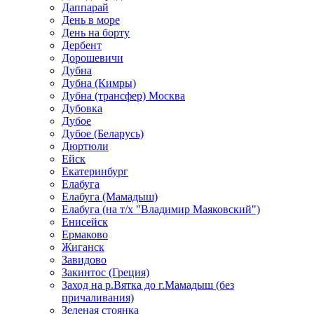
Даппарай
День в море
День на борту
Дербент
Дорошевичи
Дубна
Дубна (Кимры)
Дубна (трансфер) Москва
Дубовка
Дубое
Дубое (Беларусь)
Дюртюли
Ейск
Екатеринбург
Елабуга
Елабуга (Мамадыш)
Елабуга (на т/х "Владимир Маяковский")
Енисейск
Ермаково
Жиганск
Завидово
Закинтос (Греция)
Заход на р.Вятка до г.Мамадыш (без
причаливания)
Зеленая стоянка