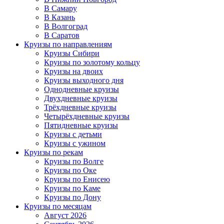
В Самару
В Казань
В Волгоград
В Саратов
Круизы по направлениям
Круизы Сибири
Круизы по золотому кольцу
Круизы на двоих
Круизы выходного дня
Однодневные круизы
Двухдневные круизы
Трёхдневные круизы
Четырёхдневные круизы
Пятидневные круизы
Круизы с детьми
Круизы с ужином
Круизы по рекам
Круизы по Волге
Круизы по Оке
Круизы по Енисею
Круизы по Каме
Круизы по Дону
Круизы по месяцам
Август 2026