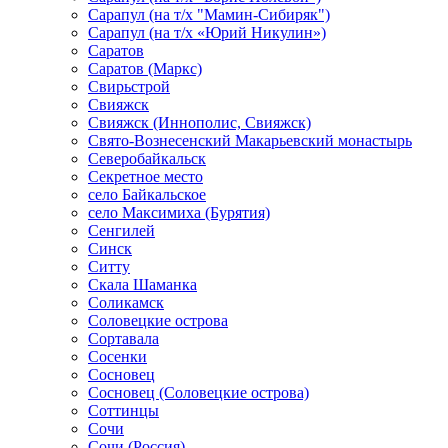
Сарапул (на т/х "Мамин-Сибиряк")
Сарапул (на т/х «Юрий Никулин»)
Саратов
Саратов (Маркс)
Свирьстрой
Свияжск
Свияжск (Иннополис, Свияжск)
Свято-Вознесенский Макарьевский монастырь
Северобайкальск
Секретное место
село Байкальское
село Максимиха (Бурятия)
Сенгилей
Синск
Ситту
Скала Шаманка
Соликамск
Соловецкие острова
Сортавала
Сосенки
Сосновец
Сосновец (Соловецкие острова)
Соттинцы
Сочи
Сочи (Россия)