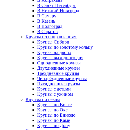
В Астрахань
В Санкт-Петербург
В Нижний Новгород
В Самару
В Казань
В Волгоград
В Саратов
Круизы по направлениям
Круизы Сибири
Круизы по золотому кольцу
Круизы на двоих
Круизы выходного дня
Однодневные круизы
Двухдневные круизы
Трёхдневные круизы
Четырёхдневные круизы
Пятидневные круизы
Круизы с детьми
Круизы с ужином
Круизы по рекам
Круизы по Волге
Круизы по Оке
Круизы по Енисею
Круизы по Каме
Круизы по Дону