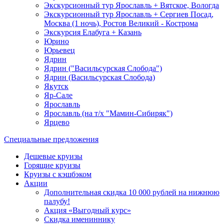
Экскурсионный тур Ярославль + Вятское, Вологда
Экскурсионный тур Ярославль + Сергиев Посад,
Москва (1 ночь), Ростов Великий - Кострома
Экскурсия Елабуга + Казань
Юрино
Юрьевец
Ядрин
Ядрин ("Васильсурская Слобода")
Ядрин (Васильсурская Слобода)
Якутск
Яр-Сале
Ярославль
Ярославль (на т/х "Мамин-Сибиряк")
Ярцево
Специальные предложения
Дешевые круизы
Горящие круизы
Круизы с кэшбэком
Акции
Дополнительная скидка 10 000 рублей на нижнюю
палубу!
Акция «Выгодный курс»
Скидка имениннику