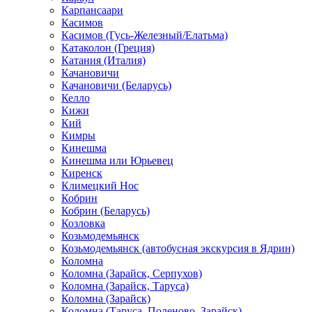
Карпансаари
Касимов
Касимов (Гусь-Железный/Елатьма)
Катаколон (Греция)
Катания (Италия)
Качановичи
Качановичи (Беларусь)
Келло
Кижи
Кий
Кимры
Кинешма
Кинешма или Юрьевец
Киренск
Климецкий Нос
Кобрин
Кобрин (Беларусь)
Козловка
Козьмодемьянск
Козьмодемьянск (автобусная экскурсия в Ядрин)
Коломна
Коломна (Зарайск, Серпухов)
Коломна (Зарайск, Таруса)
Коломна (Зарайск)
Коломна (Таруса, Поленово, Зарайск)