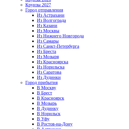
Круизы 2027
Город отправления
Из Астрахани
Из Волгограда
Из Казани
Из Москвы
Из Нижнего Новгорода
Из Самары
Из Санкт-Петербурга
Из Бреста
Из Мозыря
Из Красноярска
Из Норильска
Из Саратова
Из Дудинки
Город прибытия
В Москву
В Брест
В Красноярск
В Мозырь
В Дудинку
В Норильск
В Уфу
В Ростов-на-Дону