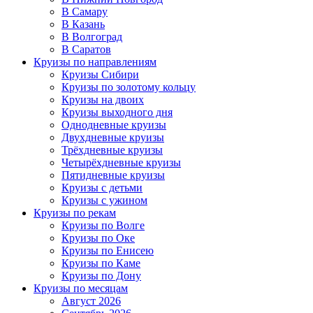
В Самару
В Казань
В Волгоград
В Саратов
Круизы по направлениям
Круизы Сибири
Круизы по золотому кольцу
Круизы на двоих
Круизы выходного дня
Однодневные круизы
Двухдневные круизы
Трёхдневные круизы
Четырёхдневные круизы
Пятидневные круизы
Круизы с детьми
Круизы с ужином
Круизы по рекам
Круизы по Волге
Круизы по Оке
Круизы по Енисею
Круизы по Каме
Круизы по Дону
Круизы по месяцам
Август 2026