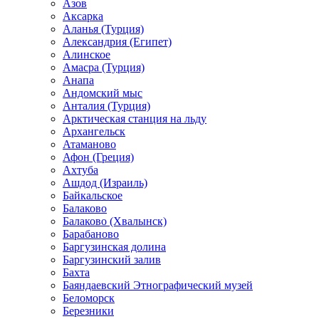
Азов
Аксарка
Аланья (Турция)
Александрия (Египет)
Алинское
Амасра (Турция)
Анапа
Андомский мыс
Анталия (Турция)
Арктическая станция на льду
Архангельск
Атаманово
Афон (Греция)
Ахтуба
Ашдод (Израиль)
Байкальское
Балаково
Балаково (Хвалынск)
Барабаново
Баргузинская долина
Баргузинский залив
Бахта
Баяндаевский Этнографический музей
Беломорск
Березники