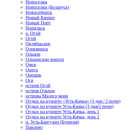
Новоселки
Новоселки (Беларусь)
Новосибирск
Новый Киеват
Новый Порт
Норильск
о. Огой
Огой
Октябрьское
Олекминск
Ольхон
Ольхонские ворота
Омск
Онега
Орешек
Оса
остров Огой
остров Ольхон
острова Малого моря
Отдых на курорте «Усть-Качка» (3 дня / 2 ночи)
Отдых на курорте Усть-Качка (3 дня/2 ночи)
Отдых на курорте Усть-Качка, день 1
Отдых на курорте Усть-Качка, день 2
п. Усть-Баргузин (Бурятия)
Павлово