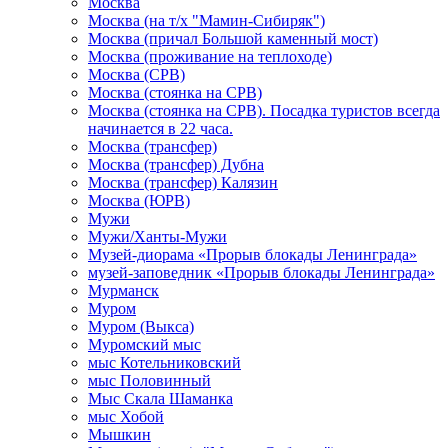
Москва
Москва (на т/х "Мамин-Сибиряк")
Москва (причал Большой каменный мост)
Москва (проживание на теплоходе)
Москва (СРВ)
Москва (стоянка на СРВ)
Москва (стоянка на СРВ). Посадка туристов всегда
начинается в 22 часа.
Москва (трансфер)
Москва (трансфер) Дубна
Москва (трансфер) Калязин
Москва (ЮРВ)
Мужи
Мужи/Ханты-Мужи
Музей-диорама «Прорыв блокады Ленинграда»
музей-заповедник «Прорыв блокады Ленинграда»
Мурманск
Муром
Муром (Выкса)
Муромский мыс
мыс Котельниковский
мыс Половинный
Мыс Скала Шаманка
мыс Хобой
Мышкин