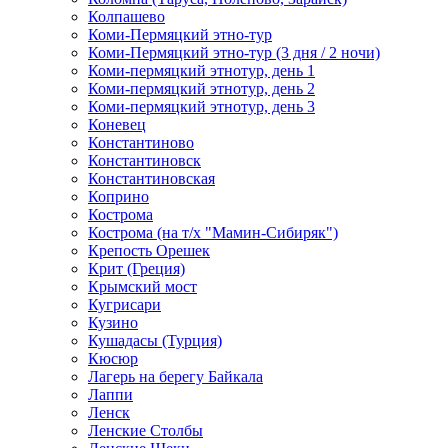
Колпашево
Коми-Пермяцкий этно-тур
Коми-Пермяцкий этно-тур (3 дня / 2 ночи)
Коми-пермяцкий этнотур, день 1
Коми-пермяцкий этнотур, день 2
Коми-пермяцкий этнотур, день 3
Коневец
Константиново
Константиновск
Константиновская
Коприно
Кострома
Кострома (на т/х "Мамин-Сибиряк")
Крепость Орешек
Крит (Греция)
Крымский мост
Кугрисари
Кузино
Кушадасы (Турция)
Кюсюр
Лагерь на берегу Байкала
Лаппи
Ленск
Ленские Столбы