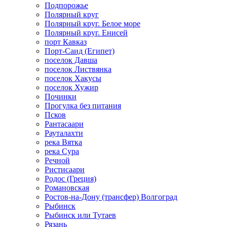
Подпорожье
Полярный круг
Полярный круг. Белое море
Полярный круг. Енисей
порт Кавказ
Порт-Саид (Египет)
поселок Давша
поселок Листвянка
поселок Хакусы
поселок Хужир
Починки
Прогулка без питания
Псков
Рантасаари
Рауталахти
река Вятка
река Сура
Речной
Ристисаари
Родос (Греция)
Романовская
Ростов-на-Дону (трансфер) Волгоград
Рыбинск
Рыбинск или Тутаев
Рязань