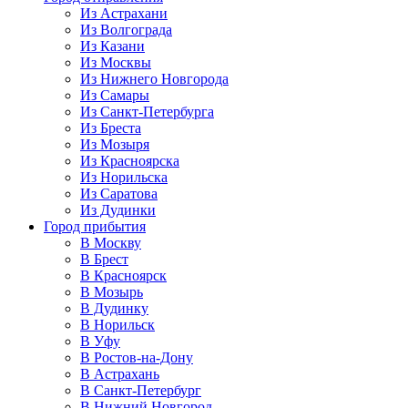
Из Астрахани
Из Волгограда
Из Казани
Из Москвы
Из Нижнего Новгорода
Из Самары
Из Санкт-Петербурга
Из Бреста
Из Мозыря
Из Красноярска
Из Норильска
Из Саратова
Из Дудинки
Город прибытия
В Москву
В Брест
В Красноярск
В Мозырь
В Дудинку
В Норильск
В Уфу
В Ростов-на-Дону
В Астрахань
В Санкт-Петербург
В Нижний Новгород