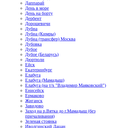
Даппарай
День в море
День на борту
Дербент
Дорошевичи
Дубна
Дубна (Кимры)
Дубна (трансфер) Москва
Дубовка
Дубое
Дубое (Беларусь)
Дюртюли
Ейск
Екатеринбург
Елабуга
Елабуга (Мамадыш)
Елабуга (на т/х "Владимир Маяковский")
Енисейск
Ермаково
Жиганск
Завидово
Заход на р.Вятка до г.Мамадыш (без
причаливания)
Зеленая стоянка
Иволгинский Дацан