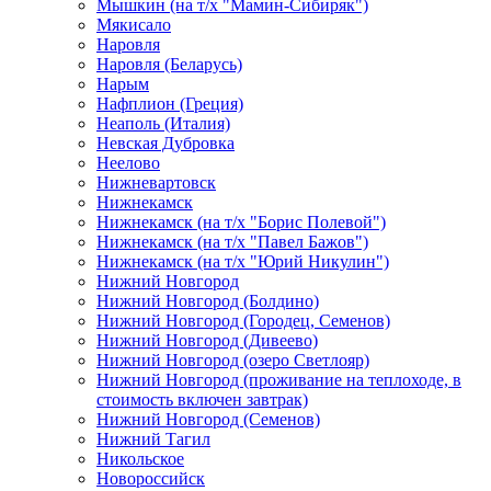
Мышкин (на т/х "Мамин-Сибиряк")
Мякисало
Наровля
Наровля (Беларусь)
Нарым
Нафплион (Греция)
Неаполь (Италия)
Невская Дубровка
Неелово
Нижневартовск
Нижнекамск
Нижнекамск (на т/х "Борис Полевой")
Нижнекамск (на т/х "Павел Бажов")
Нижнекамск (на т/х "Юрий Никулин")
Нижний Новгород
Нижний Новгород (Болдино)
Нижний Новгород (Городец, Семенов)
Нижний Новгород (Дивеево)
Нижний Новгород (озеро Светлояр)
Нижний Новгород (проживание на теплоходе, в
стоимость включен завтрак)
Нижний Новгород (Семенов)
Нижний Тагил
Никольское
Новороссийск