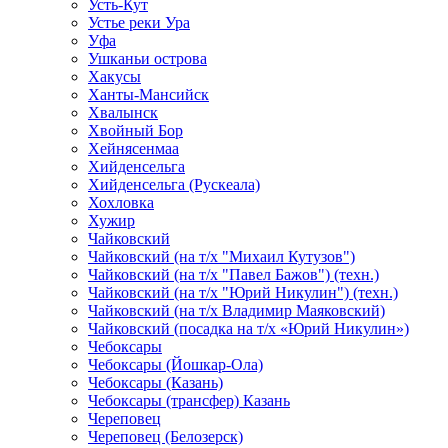
Усть-Кут
Устье реки Ура
Уфа
Ушканьи острова
Хакусы
Ханты-Мансийск
Хвалынск
Хвойный Бор
Хейнясенмаа
Хийденсельга
Хийденсельга (Рускеала)
Хохловка
Хужир
Чайковский
Чайковский (на т/х "Михаил Кутузов")
Чайковский (на т/х "Павел Бажов") (техн.)
Чайковский (на т/х "Юрий Никулин") (техн.)
Чайковский (на т/х Владимир Маяковский)
Чайковский (посадка на т/х «Юрий Никулин»)
Чебоксары
Чебоксары (Йошкар-Ола)
Чебоксары (Казань)
Чебоксары (трансфер) Казань
Череповец
Череповец (Белозерск)