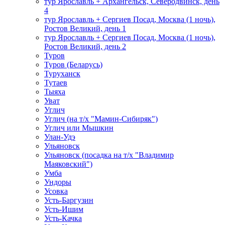
тур Ярославль + Архангельск, Северодвинск, день
4
тур Ярославль + Сергиев Посад, Москва (1 ночь),
Ростов Великий, день 1
тур Ярославль + Сергиев Посад, Москва (1 ночь),
Ростов Великий, день 2
Туров
Туров (Беларусь)
Туруханск
Тутаев
Тыяха
Уват
Углич
Углич (на т/х "Мамин-Сибиряк")
Углич или Мышкин
Улан-Удэ
Ульяновск
Ульяновск (посадка на т/х "Владимир
Маяковский")
Умба
Ундоры
Усовка
Усть-Баргузин
Усть-Ишим
Усть-Качка