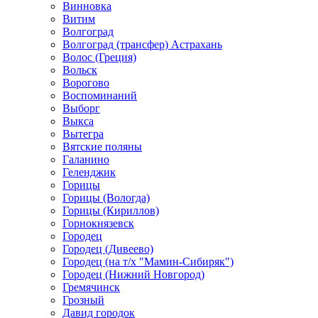
Винновка
Витим
Волгоград
Волгоград (трансфер) Астрахань
Волос (Греция)
Вольск
Ворогово
Воспоминаний
Выборг
Выкса
Вытегра
Вятские поляны
Галанино
Геленджик
Горицы
Горицы (Вологда)
Горицы (Кириллов)
Горнокнязевск
Городец
Городец (Дивеево)
Городец (на т/х "Мамин-Сибиряк")
Городец (Нижний Новгород)
Гремячинск
Грозный
Давид городок