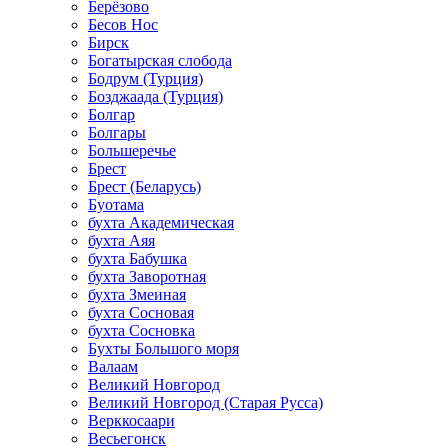
Берёзово
Бесов Нос
Бирск
Богатырская слобода
Бодрум (Турция)
Бозджаада (Турция)
Болгар
Болгары
Большеречье
Брест
Брест (Беларусь)
Буотама
бухта Академическая
бухта Аяя
бухта Бабушка
бухта Заворотная
бухта Змеиная
бухта Сосновая
бухта Сосновка
Бухты Большого моря
Валаам
Великий Новгород
Великий Новгород (Старая Русса)
Верккосаари
Весьегонск