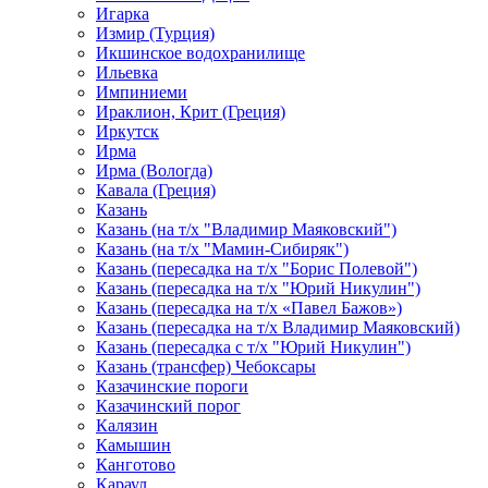
Игарка
Измир (Турция)
Икшинское водохранилище
Ильевка
Импиниеми
Ираклион, Крит (Греция)
Иркутск
Ирма
Ирма (Вологда)
Кавала (Греция)
Казань
Казань (на т/х "Владимир Маяковский")
Казань (на т/х "Мамин-Сибиряк")
Казань (пересадка на т/х "Борис Полевой")
Казань (пересадка на т/х "Юрий Никулин")
Казань (пересадка на т/х «Павел Бажов»)
Казань (пересадка на т/х Владимир Маяковский)
Казань (пересадка с т/х "Юрий Никулин")
Казань (трансфер) Чебоксары
Казачинские пороги
Казачинский порог
Калязин
Камышин
Канготово
Караул