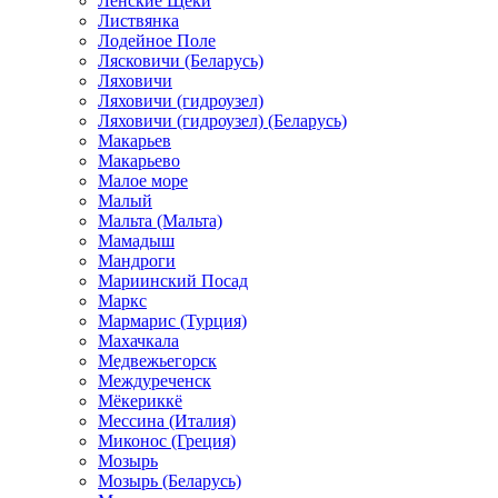
Ленские Щеки
Листвянка
Лодейное Поле
Лясковичи (Беларусь)
Ляховичи
Ляховичи (гидроузел)
Ляховичи (гидроузел) (Беларусь)
Макарьев
Макарьево
Малое море
Малый
Мальта (Мальта)
Мамадыш
Мандроги
Мариинский Посад
Маркс
Мармарис (Турция)
Махачкала
Медвежьегорск
Междуреченск
Мёкериккё
Мессина (Италия)
Миконос (Греция)
Мозырь
Мозырь (Беларусь)