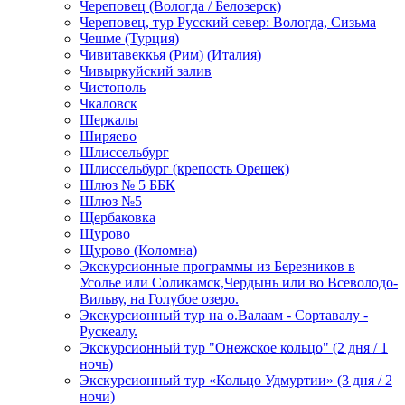
Череповец (Вологда / Белозерск)
Череповец, тур Русский север: Вологда, Сизьма
Чешме (Турция)
Чивитавеккья (Рим) (Италия)
Чивыркуйский залив
Чистополь
Чкаловск
Шеркалы
Ширяево
Шлиссельбург
Шлиссельбург (крепость Орешек)
Шлюз № 5 ББК
Шлюз №5
Щербаковка
Щурово
Щурово (Коломна)
Экскурсионные программы из Березников в
Усолье или Соликамск,Чердынь или во Всеволодо-
Вильву, на Голубое озеро.
Экскурсионный тур на о.Валаам - Сортавалу -
Рускеалу.
Экскурсионный тур "Онежское кольцо" (2 дня / 1
ночь)
Экскурсионный тур «Кольцо Удмуртии» (3 дня / 2
ночи)