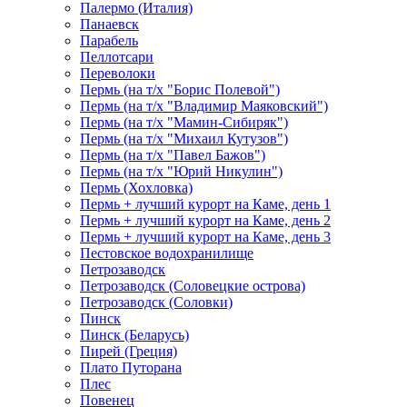
Палермо (Италия)
Панаевск
Парабель
Пеллотсари
Переволоки
Пермь (на т/х "Борис Полевой")
Пермь (на т/х "Владимир Маяковский")
Пермь (на т/х "Мамин-Сибиряк")
Пермь (на т/х "Михаил Кутузов")
Пермь (на т/х "Павел Бажов")
Пермь (на т/х "Юрий Никулин")
Пермь (Хохловка)
Пермь + лучший курорт на Каме, день 1
Пермь + лучший курорт на Каме, день 2
Пермь + лучший курорт на Каме, день 3
Пестовское водохранилище
Петрозаводск
Петрозаводск (Соловецкие острова)
Петрозаводск (Соловки)
Пинск
Пинск (Беларусь)
Пирей (Греция)
Плато Путорана
Плес
Повенец