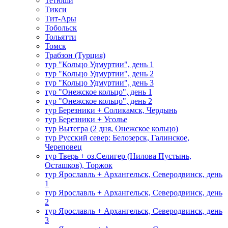
Тетюши
Тикси
Тит-Ары
Тобольск
Тольятти
Томск
Трабзон (Турция)
тур "Кольцо Удмуртии", день 1
тур "Кольцо Удмуртии", день 2
тур "Кольцо Удмуртии", день 3
тур "Онежское кольцо", день 1
тур "Онежское кольцо", день 2
тур Березники + Соликамск, Чердынь
тур Березники + Усолье
тур Вытегра (2 дня, Онежское кольцо)
тур Русский север: Белозерск, Галинское,
Череповец
тур Тверь + оз.Селигер (Нилова Пустынь,
Осташков), Торжок
тур Ярославль + Архангельск, Северодвинск, день
1
тур Ярославль + Архангельск, Северодвинск, день
2
тур Ярославль + Архангельск, Северодвинск, день
3