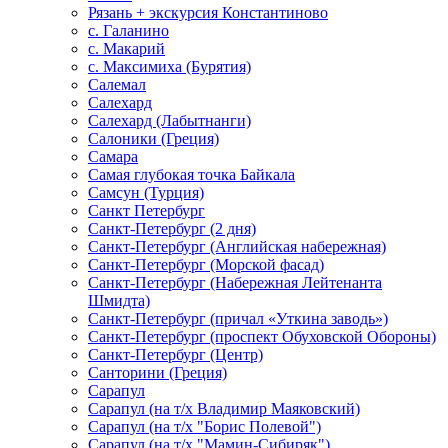
Рязань + экскурсия Константиново
с. Галанино
с. Макарий
с. Максимиха (Бурятия)
Салемал
Салехард
Салехард (Лабытнанги)
Салоники (Греция)
Самара
Самая глубокая точка Байкала
Самсун (Турция)
Санкт Петербург
Санкт-Петербург (2 дня)
Санкт-Петербург (Английская набережная)
Санкт-Петербург (Морской фасад)
Санкт-Петербург (Набережная Лейтенанта
Шмидта)
Санкт-Петербург (причал «Уткина заводь»)
Санкт-Петербург (проспект Обуховской Обороны)
Санкт-Петербург (Центр)
Санторини (Греция)
Сарапул
Сарапул (на т/х Владимир Маяковский)
Сарапул (на т/х "Борис Полевой")
Сарапул (на т/х "Мамин-Сибиряк")