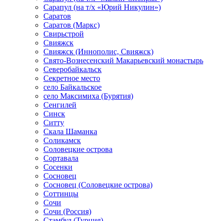
Сарапул (на т/х «Юрий Никулин»)
Саратов
Саратов (Маркс)
Свирьстрой
Свияжск
Свияжск (Иннополис, Свияжск)
Свято-Вознесенский Макарьевский монастырь
Северобайкальск
Секретное место
село Байкальское
село Максимиха (Бурятия)
Сенгилей
Синск
Ситту
Скала Шаманка
Соликамск
Соловецкие острова
Сортавала
Сосенки
Сосновец
Сосновец (Соловецкие острова)
Соттинцы
Сочи
Сочи (Россия)
Стамбул (Турция)