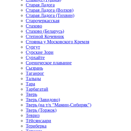
Старая Ладога
Старая Ладога (Волхов)
Старая Ладога (Тихвин)
Старочеркасская
Стахово
Стахово (Беларусь)
Степной Кочевник
Стоянка у Московского Кремля
Сургут
Сурские Зори
Сурхайте
Сценическое плавание
Сызрань
Таганрог
Тальцы
Тара
Тарбагатай
Тверь
Тверь (Завидово)
Тверь (на т/х "Мамин-Сибиряк")
Тверь (Торжок)
Тевриз
Тёйсянсаари
Териберка