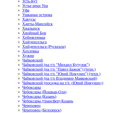
Усть-Кут
Устье реки Ура
Уфа
Ушканьи острова
Хакусы
Ханты-Мансийск
Хвалынск
Хвойный Бор
Хейнясенмаа
Хийденсельга
Хийденсельга (Рускеала)
Хохловка
Хужир
Чайковский
Чайковский (на т/х "Михаил Кутузов")
Чайковский (на т/х "Павел Бажов") (техн.)
Чайковский (на т/х "Юрий Никулин") (техн.)
Чайковский (на т/х Владимир Маяковский)
Чайковский (посадка на т/х «Юрий Никулин»)
Чебоксары
Чебоксары (Йошкар-Ола)
Чебоксары (Казань)
Чебоксары (трансфер) Казань
Череповец
Череповец (Белозерск)