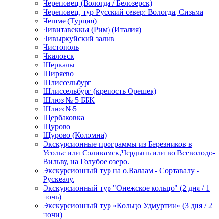
Череповец (Вологда / Белозерск)
Череповец, тур Русский север: Вологда, Сизьма
Чешме (Турция)
Чивитавеккья (Рим) (Италия)
Чивыркуйский залив
Чистополь
Чкаловск
Шеркалы
Ширяево
Шлиссельбург
Шлиссельбург (крепость Орешек)
Шлюз № 5 ББК
Шлюз №5
Щербаковка
Щурово
Щурово (Коломна)
Экскурсионные программы из Березников в
Усолье или Соликамск,Чердынь или во Всеволодо-
Вильву, на Голубое озеро.
Экскурсионный тур на о.Валаам - Сортавалу -
Рускеалу.
Экскурсионный тур "Онежское кольцо" (2 дня / 1
ночь)
Экскурсионный тур «Кольцо Удмуртии» (3 дня / 2
ночи)