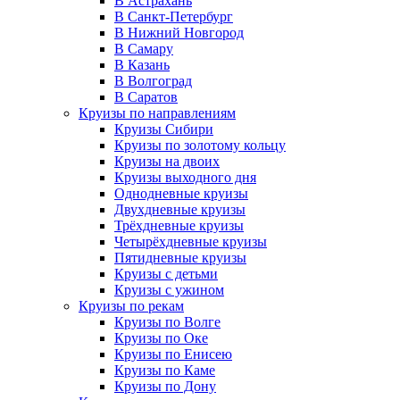
В Астрахань
В Санкт-Петербург
В Нижний Новгород
В Самару
В Казань
В Волгоград
В Саратов
Круизы по направлениям
Круизы Сибири
Круизы по золотому кольцу
Круизы на двоих
Круизы выходного дня
Однодневные круизы
Двухдневные круизы
Трёхдневные круизы
Четырёхдневные круизы
Пятидневные круизы
Круизы с детьми
Круизы с ужином
Круизы по рекам
Круизы по Волге
Круизы по Оке
Круизы по Енисею
Круизы по Каме
Круизы по Дону