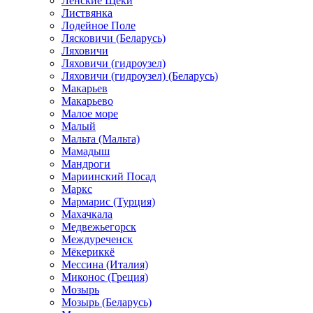
Ленские Щеки
Листвянка
Лодейное Поле
Лясковичи (Беларусь)
Ляховичи
Ляховичи (гидроузел)
Ляховичи (гидроузел) (Беларусь)
Макарьев
Макарьево
Малое море
Малый
Мальта (Мальта)
Мамадыш
Мандроги
Мариинский Посад
Маркс
Мармарис (Турция)
Махачкала
Медвежьегорск
Междуреченск
Мёкериккё
Мессина (Италия)
Миконос (Греция)
Мозырь
Мозырь (Беларусь)