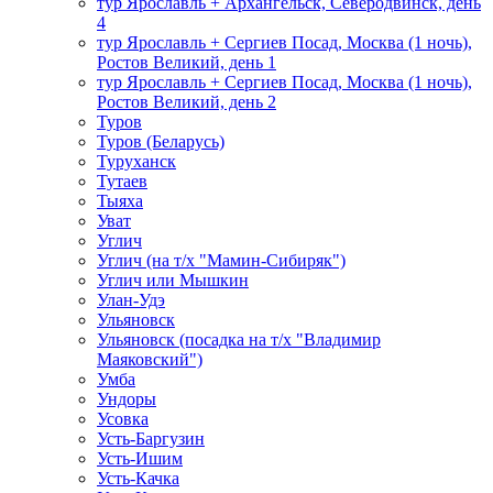
тур Ярославль + Архангельск, Северодвинск, день
4
тур Ярославль + Сергиев Посад, Москва (1 ночь),
Ростов Великий, день 1
тур Ярославль + Сергиев Посад, Москва (1 ночь),
Ростов Великий, день 2
Туров
Туров (Беларусь)
Туруханск
Тутаев
Тыяха
Уват
Углич
Углич (на т/х "Мамин-Сибиряк")
Углич или Мышкин
Улан-Удэ
Ульяновск
Ульяновск (посадка на т/х "Владимир
Маяковский")
Умба
Ундоры
Усовка
Усть-Баргузин
Усть-Ишим
Усть-Качка