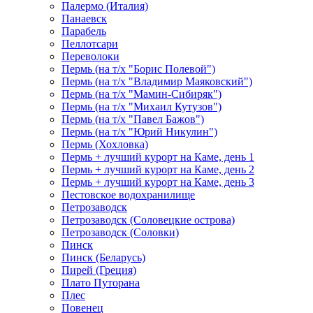
Палермо (Италия)
Панаевск
Парабель
Пеллотсари
Переволоки
Пермь (на т/х "Борис Полевой")
Пермь (на т/х "Владимир Маяковский")
Пермь (на т/х "Мамин-Сибиряк")
Пермь (на т/х "Михаил Кутузов")
Пермь (на т/х "Павел Бажов")
Пермь (на т/х "Юрий Никулин")
Пермь (Хохловка)
Пермь + лучший курорт на Каме, день 1
Пермь + лучший курорт на Каме, день 2
Пермь + лучший курорт на Каме, день 3
Пестовское водохранилище
Петрозаводск
Петрозаводск (Соловецкие острова)
Петрозаводск (Соловки)
Пинск
Пинск (Беларусь)
Пирей (Греция)
Плато Путорана
Плес
Повенец