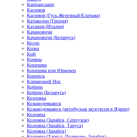
Карпансаари
Касимов
Касимов (Гусь-Железный/Елатьма)
Катаколон (Греция)
Катания (Италия)
Качановичи
Качановичи (Беларусь)
Келло
Кижи
Кий
Кимры
Кинешма
Кинешма или Юрьевец
Киренск
Климецкий Нос
Кобрин
Кобрин (Беларусь)
Козловка
Козьмодемьянск
Козьмодемьянск (автобусная экскурсия в Ядрин)
Коломна
Коломна (Зарайск, Серпухов)
Коломна (Зарайск, Таруса)
Коломна (Зарайск)
Коломна (Таруса, Поленово, Зарайск)