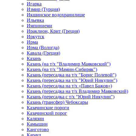
Игарка
Измир (Турция)
Икшинское водохранилище
Ильевка
Импиниеми
Ираклион, Крит (Греция)
Иркутск
Ирма
Ирма (Вологда)
Кавала (Греция)
Казань
Казань (на т/х "Владимир Маяковский")
Казань (на т/х "Мамин-Сибиряк")
Казань (пересадка на т/х "Борис Полевой")
Казань (пересадка на т/х "Юрий Никулин")
Казань (пересадка на т/х «Павел Бажов»)
Казань (пересадка на т/х Владимир Маяковский)
Казань (пересадка с т/х "Юрий Никулин")
Казань (трансфер) Чебоксары
Казачинские пороги
Казачинский порог
Калязин
Камышин
Канготово
Караул