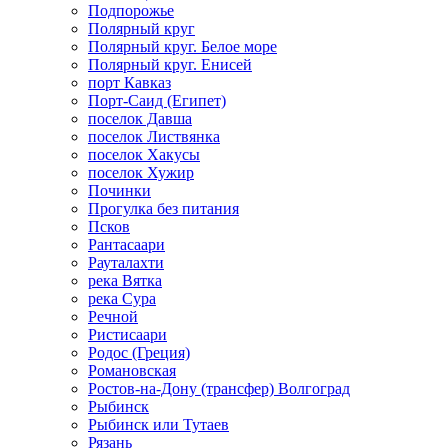
Подпорожье
Полярный круг
Полярный круг. Белое море
Полярный круг. Енисей
порт Кавказ
Порт-Саид (Египет)
поселок Давша
поселок Листвянка
поселок Хакусы
поселок Хужир
Починки
Прогулка без питания
Псков
Рантасаари
Рауталахти
река Вятка
река Сура
Речной
Ристисаари
Родос (Греция)
Романовская
Ростов-на-Дону (трансфер) Волгоград
Рыбинск
Рыбинск или Тутаев
Рязань