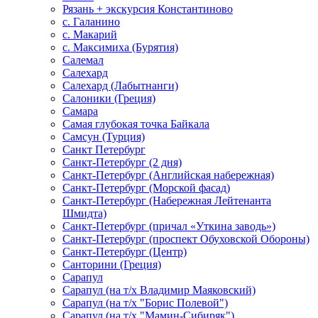
Рязань + экскурсия Константиново
с. Галанино
с. Макарий
с. Максимиха (Бурятия)
Салемал
Салехард
Салехард (Лабытнанги)
Салоники (Греция)
Самара
Самая глубокая точка Байкала
Самсун (Турция)
Санкт Петербург
Санкт-Петербург (2 дня)
Санкт-Петербург (Английская набережная)
Санкт-Петербург (Морской фасад)
Санкт-Петербург (Набережная Лейтенанта
Шмидта)
Санкт-Петербург (причал «Уткина заводь»)
Санкт-Петербург (проспект Обуховской Обороны)
Санкт-Петербург (Центр)
Санторини (Греция)
Сарапул
Сарапул (на т/х Владимир Маяковский)
Сарапул (на т/х "Борис Полевой")
Сарапул (на т/х "Мамин-Сибиряк")