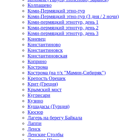
Колпашево
Коми-Пермяцкий этно-тур
Коми-Пермяцкий этно-тур (3 дня / 2 ночи)
Коми-пермяцкий этнотур, день 1
Коми-пермяцкий этнотур, день 2
Коми-пермяцкий этнотур, день 3
Коневец
Константиново
Константиновск
Константиновская
Коприно
Кострома
Кострома (на т/х "Мамин-Сибиряк")
Крепость Орешек
Крит (Греция)
Крымский мост
Кугрисари
Кузино
Кушадасы (Турция)
Кюсюр
Лагерь на берегу Байкала
Лаппи
Ленск
Ленские Столбы