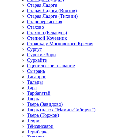
Старая Ладога
Старая Ладога (Волхов)
Старая Ладога (Тихвин)
Старочеркасская
Стахово
Стахово (Беларусь)
Степной Кочевник
Стоянка у Московского Кремля
Сургут
Сурские Зори
Сурхайте
Сценическое плавание
Сызрань
Таганрог
Тальцы
Тара
Тарбагатай
Тверь
Тверь (Завидово)
Тверь (на т/х "Мамин-Сибиряк")
Тверь (Торжок)
Тевриз
Тёйсянсаари
Териберка