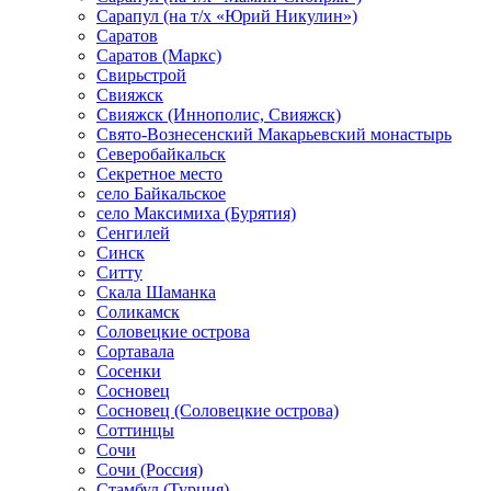
Сарапул (на т/х «Юрий Никулин»)
Саратов
Саратов (Маркс)
Свирьстрой
Свияжск
Свияжск (Иннополис, Свияжск)
Свято-Вознесенский Макарьевский монастырь
Северобайкальск
Секретное место
село Байкальское
село Максимиха (Бурятия)
Сенгилей
Синск
Ситту
Скала Шаманка
Соликамск
Соловецкие острова
Сортавала
Сосенки
Сосновец
Сосновец (Соловецкие острова)
Соттинцы
Сочи
Сочи (Россия)
Стамбул (Турция)