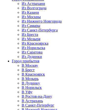
Из Астрахани
Из Волгограда
Из Казани
Из Москвы
Из Нижнего Новгорода
Из Самары
Из Санкт-Петербурга
Из Бреста
Из Мозыря
Из Красноярска
Из Норильска
Из Саратова
Из Дудинки
Город прибытия
В Москву
В Брест
В Красноярск
В Мозырь
В Дудинку
В Норильск
В Уфу
В Ростов-на-Дону
В Астрахань
В Санкт-Петербург
В Нижний Новгород