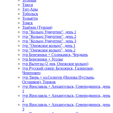
Тетюши
Тикси
Тит-Ары
Тобольск
Тольятти
Томск
Трабзон (Турция)
тур "Кольцо Удмуртии", день 1
тур "Кольцо Удмуртии", день 2
тур "Кольцо Удмуртии", день 3
тур "Онежское кольцо", день 1
тур "Онежское кольцо", день 2
тур Березники + Соликамск, Чердынь
тур Березники + Усолье
тур Вытегра (2 дня, Онежское кольцо)
тур Русский север: Белозерск, Галинское,
Череповец
тур Тверь + оз.Селигер (Нилова Пустынь,
Осташков), Торжок
тур Ярославль + Архангельск, Северодвинск, день
1
тур Ярославль + Архангельск, Северодвинск, день
2
тур Ярославль + Архангельск, Северодвинск, день
3