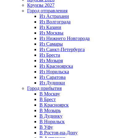
Круизы 2027
Город отправления
Из Астрахани
Из Волгограда
Из Казани
Из Москвы
Из Нижнего Новгорода
Из Самары
Из Санкт-Петербурга
Из Бреста
Из Мозыря
Из Красноярска
Из Норильска
Из Саратова
Из Дудинки
Город прибытия
В Москву
В Брест
В Красноярск
В Мозырь
В Дудинку
В Норильск
В Уфу
В Ростов-на-Дону