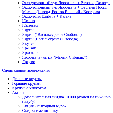
Экскурсионный тур Ярославль + Вятское, Вологда
Экскурсионный тур Ярославль + Сергиев Посад,
Москва (1 ночь), Ростов Великий - Кострома
Экскурсия Елабуга + Казань
Юрино
Юрьевец
Ядрин
Ядрин ("Васильсурская Слобода")
Ядрин (Васильсурская Слобода)
Якутск
Яр-Сале
Ярославль
Ярославль (на т/х "Мамин-Сибиряк")
Ярцево
Специальные предложения
Дешевые круизы
Горящие круизы
Круизы с кэшбэком
Акции
Дополнительная скидка 10 000 рублей на нижнюю
палубу!
Акция «Выгодный курс»
Скидка имениннику