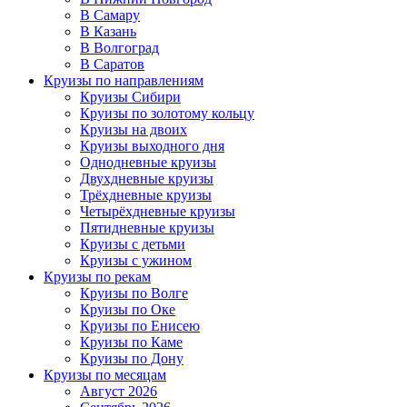
В Самару
В Казань
В Волгоград
В Саратов
Круизы по направлениям
Круизы Сибири
Круизы по золотому кольцу
Круизы на двоих
Круизы выходного дня
Однодневные круизы
Двухдневные круизы
Трёхдневные круизы
Четырёхдневные круизы
Пятидневные круизы
Круизы с детьми
Круизы с ужином
Круизы по рекам
Круизы по Волге
Круизы по Оке
Круизы по Енисею
Круизы по Каме
Круизы по Дону
Круизы по месяцам
Август 2026