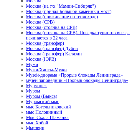
Москва
Москва (на т/х "Мамин-Сибиряк")
Москва (причал Большой каменный мост)
Москва (проживание на теплоходе)
Москва (СРВ)
Москва (стоянка на СРВ)
Москва (стоянка на СРВ). Посадка туристов всегда
начинается в 22 часа.
Москва (трансфер)
Москва (трансфер) Дубна
Москва (трансфер) Калязин
Москва (ЮРВ)
Мужи
Мужи/Ханты-Мужи
Музей-диорама «Прорыв блокады Ленинграда»
музей-заповедник «Прорыв блокады Ленинграда»
Мурманск
Муром
Муром (Выкса)
Муромский мыс
мыс Котельниковский
мыс Половинный
Мыс Скала Шаманка
мыс Хобой
Мышкин