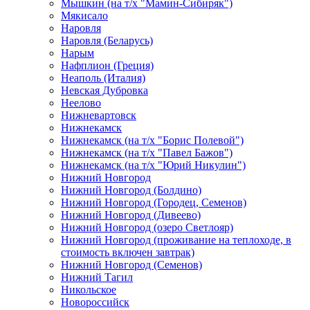
Мышкин (на т/х "Мамин-Сибиряк")
Мякисало
Наровля
Наровля (Беларусь)
Нарым
Нафплион (Греция)
Неаполь (Италия)
Невская Дубровка
Неелово
Нижневартовск
Нижнекамск
Нижнекамск (на т/х "Борис Полевой")
Нижнекамск (на т/х "Павел Бажов")
Нижнекамск (на т/х "Юрий Никулин")
Нижний Новгород
Нижний Новгород (Болдино)
Нижний Новгород (Городец, Семенов)
Нижний Новгород (Дивеево)
Нижний Новгород (озеро Светлояр)
Нижний Новгород (проживание на теплоходе, в
стоимость включен завтрак)
Нижний Новгород (Семенов)
Нижний Тагил
Никольское
Новороссийск