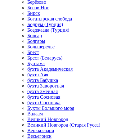
Берёзово
Бесов Нос
Бирск
Богатырская слобода
Бодрум (Турция)
Бозджаада (Турция)
Болгар
Болгары
Большеречье
Брест
Брест (Беларусь)
Буотама
бухта Академическая
бухта Аяя
бухта Бабушка
бухта Заворотная
бухта Змеиная
бухта Сосновая
бухта Сосновка
Бухты Большого моря
Валаам
Великий Новгород
Великий Новгород (Старая Русса)
Верккосаари
Весьегонск