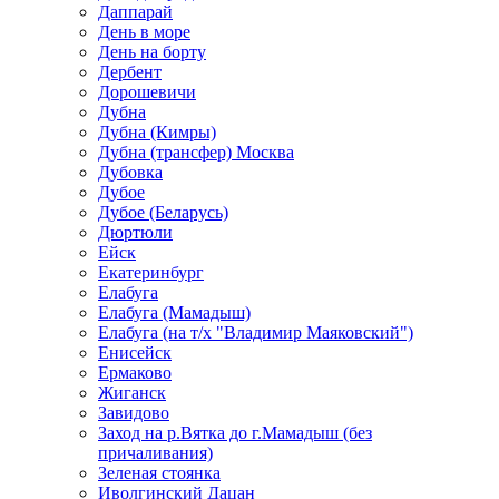
Даппарай
День в море
День на борту
Дербент
Дорошевичи
Дубна
Дубна (Кимры)
Дубна (трансфер) Москва
Дубовка
Дубое
Дубое (Беларусь)
Дюртюли
Ейск
Екатеринбург
Елабуга
Елабуга (Мамадыш)
Елабуга (на т/х "Владимир Маяковский")
Енисейск
Ермаково
Жиганск
Завидово
Заход на р.Вятка до г.Мамадыш (без
причаливания)
Зеленая стоянка
Иволгинский Дацан