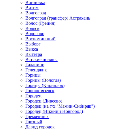
Винновка
Витим
Волгоград
Волгоград (трансфер) Астрахань
Волос (Греция)
Вольск
Ворогово
Воспоминаний
Выборг
Выкса
Вытегра
Вятские поляны
Галанино
Геленджик
Горицы
Горицы (Вологда)
Горицы (Кириллов)
Горнокнязевск
Городец
Городец (Дивеево)
Городец (на т/х "Мамин-Сибиряк")
Городец (Нижний Новгород)
Гремячинск
Грозный
Давид городок