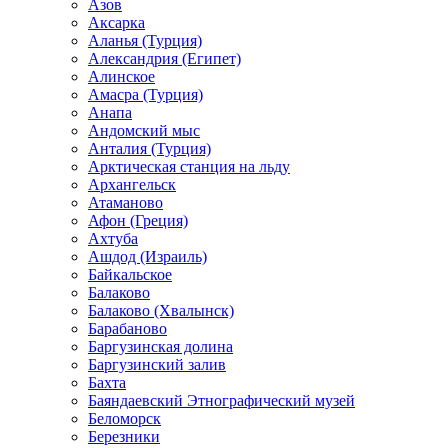
Азов
Аксарка
Аланья (Турция)
Александрия (Египет)
Алинское
Амасра (Турция)
Анапа
Андомский мыс
Анталия (Турция)
Арктическая станция на льду
Архангельск
Атаманово
Афон (Греция)
Ахтуба
Ашдод (Израиль)
Байкальское
Балаково
Балаково (Хвалынск)
Барабаново
Баргузинская долина
Баргузинский залив
Бахта
Баяндаевский Этнографический музей
Беломорск
Березники