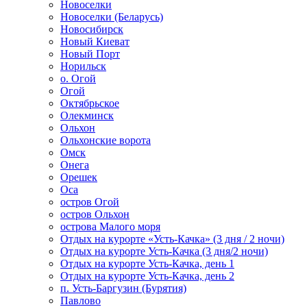
Новоселки
Новоселки (Беларусь)
Новосибирск
Новый Киеват
Новый Порт
Норильск
о. Огой
Огой
Октябрьское
Олекминск
Ольхон
Ольхонские ворота
Омск
Онега
Орешек
Оса
остров Огой
остров Ольхон
острова Малого моря
Отдых на курорте «Усть-Качка» (3 дня / 2 ночи)
Отдых на курорте Усть-Качка (3 дня/2 ночи)
Отдых на курорте Усть-Качка, день 1
Отдых на курорте Усть-Качка, день 2
п. Усть-Баргузин (Бурятия)
Павлово