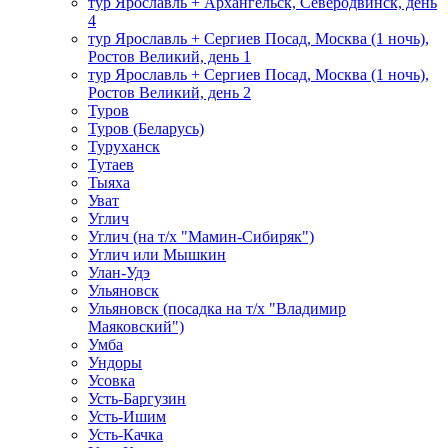
тур Ярославль + Архангельск, Северодвинск, день
4
тур Ярославль + Сергиев Посад, Москва (1 ночь),
Ростов Великий, день 1
тур Ярославль + Сергиев Посад, Москва (1 ночь),
Ростов Великий, день 2
Туров
Туров (Беларусь)
Туруханск
Тутаев
Тыяха
Уват
Углич
Углич (на т/х "Мамин-Сибиряк")
Углич или Мышкин
Улан-Удэ
Ульяновск
Ульяновск (посадка на т/х "Владимир
Маяковский")
Умба
Ундоры
Усовка
Усть-Баргузин
Усть-Ишим
Усть-Качка