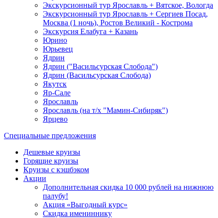
Экскурсионный тур Ярославль + Вятское, Вологда
Экскурсионный тур Ярославль + Сергиев Посад,
Москва (1 ночь), Ростов Великий - Кострома
Экскурсия Елабуга + Казань
Юрино
Юрьевец
Ядрин
Ядрин ("Васильсурская Слобода")
Ядрин (Васильсурская Слобода)
Якутск
Яр-Сале
Ярославль
Ярославль (на т/х "Мамин-Сибиряк")
Ярцево
Специальные предложения
Дешевые круизы
Горящие круизы
Круизы с кэшбэком
Акции
Дополнительная скидка 10 000 рублей на нижнюю
палубу!
Акция «Выгодный курс»
Скидка имениннику