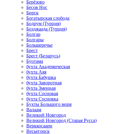
Берёзово
Бесов Нос
Бирск
Богатырская слобода
Бодрум (Турция)
Бозджаада (Турция)
Болгар
Болгары
Большеречье
Брест
Брест (Беларусь)
Буотама
бухта Академическая
бухта Аяя
бухта Бабушка
бухта Заворотная
бухта Змеиная
бухта Сосновая
бухта Сосновка
Бухты Большого моря
Валаам
Великий Новгород
Великий Новгород (Старая Русса)
Верккосаари
Весьегонск