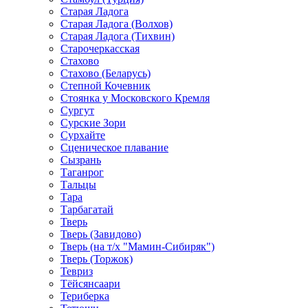
Старая Ладога
Старая Ладога (Волхов)
Старая Ладога (Тихвин)
Старочеркасская
Стахово
Стахово (Беларусь)
Степной Кочевник
Стоянка у Московского Кремля
Сургут
Сурские Зори
Сурхайте
Сценическое плавание
Сызрань
Таганрог
Тальцы
Тара
Тарбагатай
Тверь
Тверь (Завидово)
Тверь (на т/х "Мамин-Сибиряк")
Тверь (Торжок)
Тевриз
Тёйсянсаари
Териберка