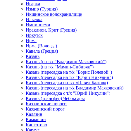
Игарка
Измир (Турция)
Икшинское водохранилище
Ильевка
Импиниеми
Ираклион, Крит (Греция)
Иркутск
Ирма
Ирма (Вологда)
Кавала (Греция)
Казань
Казань (на т/х "Владимир Маяковский")
Казань (на т/х "Мамин-Сибиряк")
Казань (пересадка на т/х "Борис Полевой")
Казань (пересадка на т/х "Юрий Никулин")
Казань (пересадка на т/х «Павел Бажов»)
Казань (пересадка на т/х Владимир Маяковский)
Казань (пересадка с т/х "Юрий Никулин")
Казань (трансфер) Чебоксары
Казачинские пороги
Казачинский порог
Калязин
Камышин
Канготово
Караул