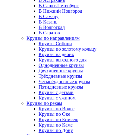
В Астрахань
В Санкт-Петербург
В Нижний Новгород
В Самару
В Казань
В Волгоград
В Саратов
Круизы по направлениям
Круизы Сибири
Круизы по золотому кольцу
Круизы на двоих
Круизы выходного дня
Однодневные круизы
Двухдневные круизы
Трёхдневные круизы
Четырёхдневные круизы
Пятидневные круизы
Круизы с детьми
Круизы с ужином
Круизы по рекам
Круизы по Волге
Круизы по Оке
Круизы по Енисею
Круизы по Каме
Круизы по Дону