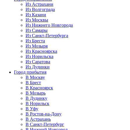
Из Астрахани
Из Волгограда
Из Казани
Из Москвы
Из Нижнего Новгорода
Из Самары
Из Санкт-Петербурга
Из Бреста
Из Мозыря
Из Красноярска
Из Норильска
Из Саратова
Из Дудинки
Город прибытия
В Москву
В Брест
В Красноярск
В Мозырь
В Дудинку
В Норильск
В Уфу
В Ростов-на-Дону
В Астрахань
В Санкт-Петербург
В Нижний Новгород