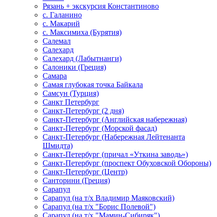
Рязань + экскурсия Константиново
с. Галанино
с. Макарий
с. Максимиха (Бурятия)
Салемал
Салехард
Салехард (Лабытнанги)
Салоники (Греция)
Самара
Самая глубокая точка Байкала
Самсун (Турция)
Санкт Петербург
Санкт-Петербург (2 дня)
Санкт-Петербург (Английская набережная)
Санкт-Петербург (Морской фасад)
Санкт-Петербург (Набережная Лейтенанта
Шмидта)
Санкт-Петербург (причал «Уткина заводь»)
Санкт-Петербург (проспект Обуховской Обороны)
Санкт-Петербург (Центр)
Санторини (Греция)
Сарапул
Сарапул (на т/х Владимир Маяковский)
Сарапул (на т/х "Борис Полевой")
Сарапул (на т/х "Мамин-Сибиряк")