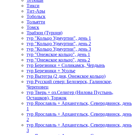
Тетюши
Тикси
Тит-Ары
Тобольск
Тольятти
Томск
Трабзон (Турция)
тур "Кольцо Удмуртии", день 1
тур "Кольцо Удмуртии", день 2
тур "Кольцо Удмуртии", день 3
тур "Онежское кольцо", день 1
тур "Онежское кольцо", день 2
тур Березники + Соликамск, Чердынь
тур Березники + Усолье
тур Вытегра (2 дня, Онежское кольцо)
тур Русский север: Белозерск, Галинское,
Череповец
тур Тверь + оз.Селигер (Нилова Пустынь,
Осташков), Торжок
тур Ярославль + Архангельск, Северодвинск, день
1
тур Ярославль + Архангельск, Северодвинск, день
2
тур Ярославль + Архангельск, Северодвинск, день
3