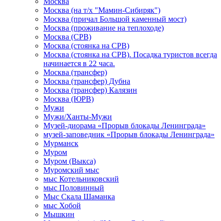
Москва
Москва (на т/х "Мамин-Сибиряк")
Москва (причал Большой каменный мост)
Москва (проживание на теплоходе)
Москва (СРВ)
Москва (стоянка на СРВ)
Москва (стоянка на СРВ). Посадка туристов всегда
начинается в 22 часа.
Москва (трансфер)
Москва (трансфер) Дубна
Москва (трансфер) Калязин
Москва (ЮРВ)
Мужи
Мужи/Ханты-Мужи
Музей-диорама «Прорыв блокады Ленинграда»
музей-заповедник «Прорыв блокады Ленинграда»
Мурманск
Муром
Муром (Выкса)
Муромский мыс
мыс Котельниковский
мыс Половинный
Мыс Скала Шаманка
мыс Хобой
Мышкин