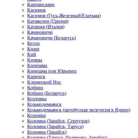
Карпансаари
Касимов
Касимов (Гусь-Железный/Елатьма)
Катаколон (Греция)
Катания (Италия)
Качановичи
Качановичи (Беларусь)
Келло
Кижи
Кий
Кимры
Кинешма
Кинешма или Юрьевец
Киренск
Климецкий Нос
Кобрин
Кобрин (Беларусь)
Козловка
Козьмодемьянск
Козьмодемьянск (автобусная экскурсия в Ядрин)
Коломна
Коломна (Зарайск, Серпухов)
Коломна (Зарайск, Таруса)
Коломна (Зарайск)
Коломна (Таруса, Поленово, Зарайск)