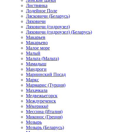
Ленские Щеки
Листвянка
Лодейное Поле
Лясковичи (Беларусь)
Ляховичи
Ляховичи (гидроузел)
Ляховичи (гидроузел) (Беларусь)
Макарьев
Макарьево
Малое море
Малый
Мальта (Мальта)
Мамадыш
Мандроги
Мариинский Посад
Маркс
Мармарис (Турция)
Махачкала
Медвежьегорск
Междуреченск
Мёкериккё
Мессина (Италия)
Миконос (Греция)
Мозырь
Мозырь (Беларусь)