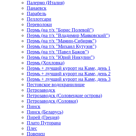
Палермо (Италия)
Панаевск
Парабель
Пеллотсари
Переволоки
Пермь (на т/х "Борис Полевой")
Пермь (на т/х "Владимир Маяковский")
Пермь (на т/х "Мамин-Сибиряк")
Пермь (на т/х "Михаил Кутузов")
Пермь (на т/х "Павел Бажов")
Пермь (на т/х "Юрий Никулин")
Пермь (Хохловка)
Пермь + лучший курорт на Каме, день 1
Пермь + лучший курорт на Каме, день 2
Пермь + лучший курорт на Каме, день 3
Пестовское водохранилище
Петрозаводск
Петрозаводск (Соловецкие острова)
Петрозаводск (Соловки)
Пинск
Пинск (Беларусь)
Пирей (Греция)
Плато Путорана
Плес
Повенец