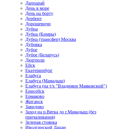
Даппарай
День в море
День на борту
Дербент
Дорошевичи
Дубна
Дубна (Кимры)
Дубна (трансфер) Москва
Дубовка
Дубое
Дубое (Беларусь)
Дюртюли
Ейск
Екатеринбург
Елабуга
Елабуга (Мамадыш)
Елабуга (на т/х "Владимир Маяковский")
Енисейск
Ермаково
Жиганск
Завидово
Заход на р.Вятка до г.Мамадыш (без
причаливания)
Зеленая стоянка
Иволгинский Дацан