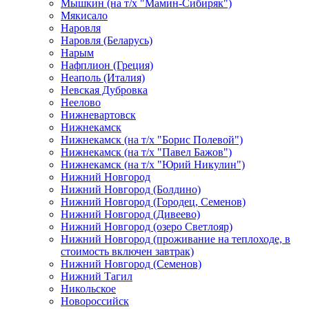
Мышкин (на т/х "Мамин-Сибиряк")
Мякисало
Наровля
Наровля (Беларусь)
Нарым
Нафплион (Греция)
Неаполь (Италия)
Невская Дубровка
Неелово
Нижневартовск
Нижнекамск
Нижнекамск (на т/х "Борис Полевой")
Нижнекамск (на т/х "Павел Бажов")
Нижнекамск (на т/х "Юрий Никулин")
Нижний Новгород
Нижний Новгород (Болдино)
Нижний Новгород (Городец, Семенов)
Нижний Новгород (Дивеево)
Нижний Новгород (озеро Светлояр)
Нижний Новгород (проживание на теплоходе, в
стоимость включен завтрак)
Нижний Новгород (Семенов)
Нижний Тагил
Никольское
Новороссийск