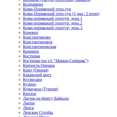
Колпашево
Коми-Пермяцкий этно-тур
Коми-Пермяцкий этно-тур (3 дня / 2 ночи)
Коми-пермяцкий этнотур, день 1
Коми-пермяцкий этнотур, день 2
Коми-пермяцкий этнотур, день 3
Коневец
Константиново
Константиновск
Константиновская
Коприно
Кострома
Кострома (на т/х "Мамин-Сибиряк")
Крепость Орешек
Крит (Греция)
Крымский мост
Кугрисари
Кузино
Кушадасы (Турция)
Кюсюр
Лагерь на берегу Байкала
Лаппи
Ленск
Ленские Столбы