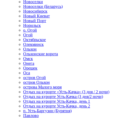
Новоселки
Новоселки (Беларусь)
Новосибирск
Новый Киеват
Новый Порт
Норильск
о. Огой
Огой
Октябрьское
Олекминск
Ольхон
Ольхонские ворота
Омск
Онега
Орешек
Оса
остров Огой
остров Ольхон
острова Малого моря
Отдых на курорте «Усть-Качка» (3 дня / 2 ночи)
Отдых на курорте Усть-Качка (3 дня/2 ночи)
Отдых на курорте Усть-Качка, день 1
Отдых на курорте Усть-Качка, день 2
п. Усть-Баргузин (Бурятия)
Павлово