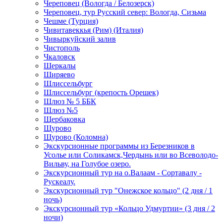
Череповец (Вологда / Белозерск)
Череповец, тур Русский север: Вологда, Сизьма
Чешме (Турция)
Чивитавеккья (Рим) (Италия)
Чивыркуйский залив
Чистополь
Чкаловск
Шеркалы
Ширяево
Шлиссельбург
Шлиссельбург (крепость Орешек)
Шлюз № 5 ББК
Шлюз №5
Щербаковка
Щурово
Щурово (Коломна)
Экскурсионные программы из Березников в
Усолье или Соликамск,Чердынь или во Всеволодо-
Вильву, на Голубое озеро.
Экскурсионный тур на о.Валаам - Сортавалу -
Рускеалу.
Экскурсионный тур "Онежское кольцо" (2 дня / 1
ночь)
Экскурсионный тур «Кольцо Удмуртии» (3 дня / 2
ночи)