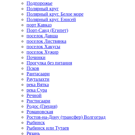
Подпорожье
Полярный круг
Полярный круг. Белое море
Полярный круг. Енисей
порт Кавказ
Порт-Саид (Египет)
поселок Давша
поселок Листвянка
поселок Хакусы
поселок Хужир
Починки
Прогулка без питания
Псков
Рантасаари
Рауталахти
река Вятка
река Сура
Речной
Ристисаари
Родос (Греция)
Романовская
Ростов-на-Дону (трансфер) Волгоград
Рыбинск
Рыбинск или Тутаев
Рязань