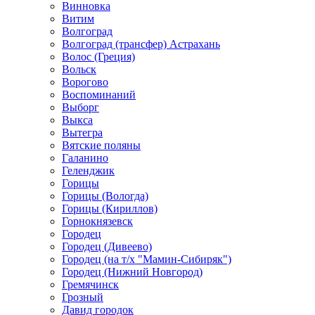
Винновка
Витим
Волгоград
Волгоград (трансфер) Астрахань
Волос (Греция)
Вольск
Ворогово
Воспоминаний
Выборг
Выкса
Вытегра
Вятские поляны
Галанино
Геленджик
Горицы
Горицы (Вологда)
Горицы (Кириллов)
Горнокнязевск
Городец
Городец (Дивеево)
Городец (на т/х "Мамин-Сибиряк")
Городец (Нижний Новгород)
Гремячинск
Грозный
Давид городок