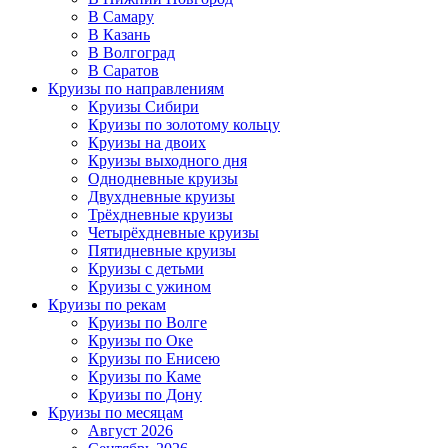
В Самару
В Казань
В Волгоград
В Саратов
Круизы по направлениям
Круизы Сибири
Круизы по золотому кольцу
Круизы на двоих
Круизы выходного дня
Однодневные круизы
Двухдневные круизы
Трёхдневные круизы
Четырёхдневные круизы
Пятидневные круизы
Круизы с детьми
Круизы с ужином
Круизы по рекам
Круизы по Волге
Круизы по Оке
Круизы по Енисею
Круизы по Каме
Круизы по Дону
Круизы по месяцам
Август 2026