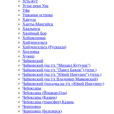
Усть-Кут
Устье реки Ура
Уфа
Ушканьи острова
Хакусы
Ханты-Мансийск
Хвалынск
Хвойный Бор
Хейнясенмаа
Хийденсельга
Хийденсельга (Рускеала)
Хохловка
Хужир
Чайковский
Чайковский (на т/х "Михаил Кутузов")
Чайковский (на т/х "Павел Бажов") (техн.)
Чайковский (на т/х "Юрий Никулин") (техн.)
Чайковский (на т/х Владимир Маяковский)
Чайковский (посадка на т/х «Юрий Никулин»)
Чебоксары
Чебоксары (Йошкар-Ола)
Чебоксары (Казань)
Чебоксары (трансфер) Казань
Череповец
Череповец (Белозерск)