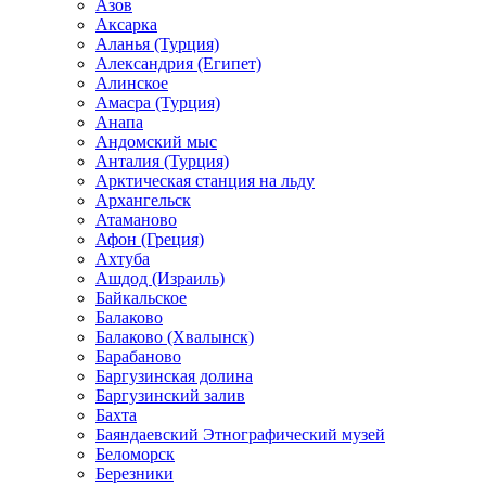
Азов
Аксарка
Аланья (Турция)
Александрия (Египет)
Алинское
Амасра (Турция)
Анапа
Андомский мыс
Анталия (Турция)
Арктическая станция на льду
Архангельск
Атаманово
Афон (Греция)
Ахтуба
Ашдод (Израиль)
Байкальское
Балаково
Балаково (Хвалынск)
Барабаново
Баргузинская долина
Баргузинский залив
Бахта
Баяндаевский Этнографический музей
Беломорск
Березники