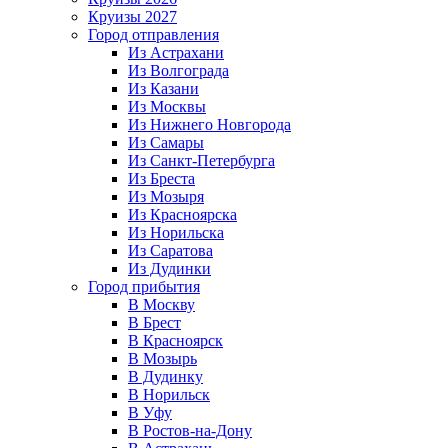
Круизы 2027
Город отправления
Из Астрахани
Из Волгограда
Из Казани
Из Москвы
Из Нижнего Новгорода
Из Самары
Из Санкт-Петербурга
Из Бреста
Из Мозыря
Из Красноярска
Из Норильска
Из Саратова
Из Дудинки
Город прибытия
В Москву
В Брест
В Красноярск
В Мозырь
В Дудинку
В Норильск
В Уфу
В Ростов-на-Дону