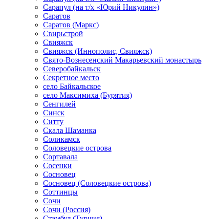
Сарапул (на т/х «Юрий Никулин»)
Саратов
Саратов (Маркс)
Свирьстрой
Свияжск
Свияжск (Иннополис, Свияжск)
Свято-Вознесенский Макарьевский монастырь
Северобайкальск
Секретное место
село Байкальское
село Максимиха (Бурятия)
Сенгилей
Синск
Ситту
Скала Шаманка
Соликамск
Соловецкие острова
Сортавала
Сосенки
Сосновец
Сосновец (Соловецкие острова)
Соттинцы
Сочи
Сочи (Россия)
Стамбул (Турция)