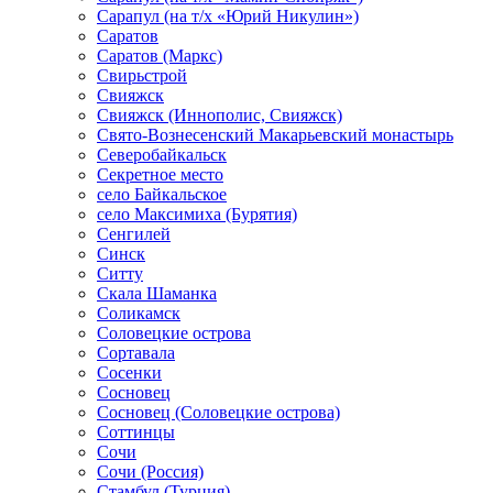
Сарапул (на т/х «Юрий Никулин»)
Саратов
Саратов (Маркс)
Свирьстрой
Свияжск
Свияжск (Иннополис, Свияжск)
Свято-Вознесенский Макарьевский монастырь
Северобайкальск
Секретное место
село Байкальское
село Максимиха (Бурятия)
Сенгилей
Синск
Ситту
Скала Шаманка
Соликамск
Соловецкие острова
Сортавала
Сосенки
Сосновец
Сосновец (Соловецкие острова)
Соттинцы
Сочи
Сочи (Россия)
Стамбул (Турция)