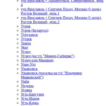
тур Ярославль + Архангельск, Северодвинск, день
4
тур Ярославль + Сергиев Посад, Москва (1 ночь),
Ростов Великий, день 1
тур Ярославль + Сергиев Посад, Москва (1 ночь),
Ростов Великий, день 2
Туров
Туров (Беларусь)
Туруханск
Тутаев
Тыяха
Уват
Углич
Углич (на т/х "Мамин-Сибиряк")
Углич или Мышкин
Улан-Удэ
Ульяновск
Ульяновск (посадка на т/х "Владимир
Маяковский")
Умба
Ундоры
Усовка
Усть-Баргузин
Усть-Ишим
Усть-Качка