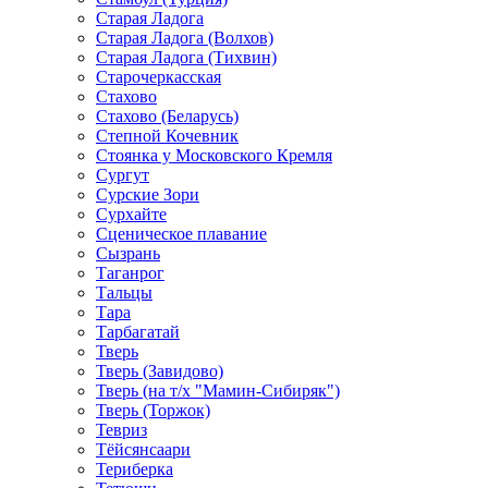
Старая Ладога
Старая Ладога (Волхов)
Старая Ладога (Тихвин)
Старочеркасская
Стахово
Стахово (Беларусь)
Степной Кочевник
Стоянка у Московского Кремля
Сургут
Сурские Зори
Сурхайте
Сценическое плавание
Сызрань
Таганрог
Тальцы
Тара
Тарбагатай
Тверь
Тверь (Завидово)
Тверь (на т/х "Мамин-Сибиряк")
Тверь (Торжок)
Тевриз
Тёйсянсаари
Териберка