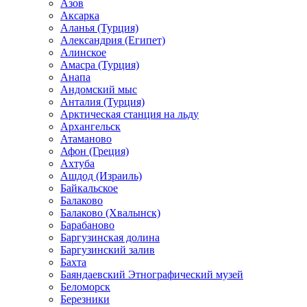
Азов
Аксарка
Аланья (Турция)
Александрия (Египет)
Алинское
Амасра (Турция)
Анапа
Андомский мыс
Анталия (Турция)
Арктическая станция на льду
Архангельск
Атаманово
Афон (Греция)
Ахтуба
Ашдод (Израиль)
Байкальское
Балаково
Балаково (Хвалынск)
Барабаново
Баргузинская долина
Баргузинский залив
Бахта
Баяндаевский Этнографический музей
Беломорск
Березники