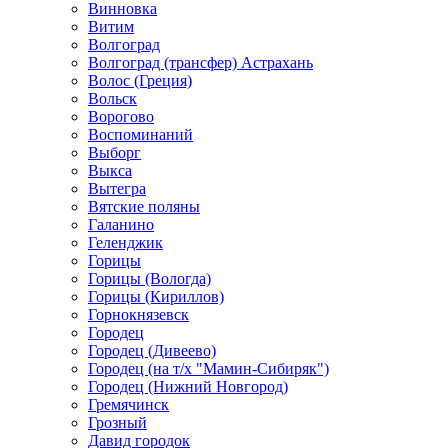
Винновка
Витим
Волгоград
Волгоград (трансфер) Астрахань
Волос (Греция)
Вольск
Ворогово
Воспоминаний
Выборг
Выкса
Вытегра
Вятские поляны
Галанино
Геленджик
Горицы
Горицы (Вологда)
Горицы (Кириллов)
Горнокнязевск
Городец
Городец (Дивеево)
Городец (на т/х "Мамин-Сибиряк")
Городец (Нижний Новгород)
Гремячинск
Грозный
Давид городок