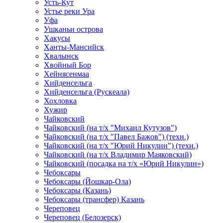
Усть-Кут
Устье реки Ура
Уфа
Ушканьи острова
Хакусы
Ханты-Мансийск
Хвалынск
Хвойный Бор
Хейнясенмаа
Хийденсельга
Хийденсельга (Рускеала)
Хохловка
Хужир
Чайковский
Чайковский (на т/х "Михаил Кутузов")
Чайковский (на т/х "Павел Бажов") (техн.)
Чайковский (на т/х "Юрий Никулин") (техн.)
Чайковский (на т/х Владимир Маяковский)
Чайковский (посадка на т/х «Юрий Никулин»)
Чебоксары
Чебоксары (Йошкар-Ола)
Чебоксары (Казань)
Чебоксары (трансфер) Казань
Череповец
Череповец (Белозерск)