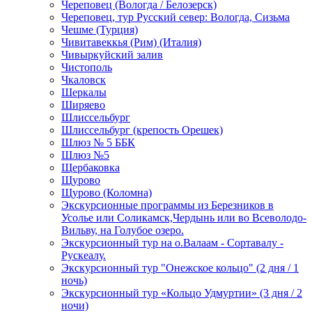
Череповец (Вологда / Белозерск)
Череповец, тур Русский север: Вологда, Сизьма
Чешме (Турция)
Чивитавеккья (Рим) (Италия)
Чивыркуйский залив
Чистополь
Чкаловск
Шеркалы
Ширяево
Шлиссельбург
Шлиссельбург (крепость Орешек)
Шлюз № 5 ББК
Шлюз №5
Щербаковка
Щурово
Щурово (Коломна)
Экскурсионные программы из Березников в
Усолье или Соликамск,Чердынь или во Всеволодо-
Вильву, на Голубое озеро.
Экскурсионный тур на о.Валаам - Сортавалу -
Рускеалу.
Экскурсионный тур "Онежское кольцо" (2 дня / 1
ночь)
Экскурсионный тур «Кольцо Удмуртии» (3 дня / 2
ночи)