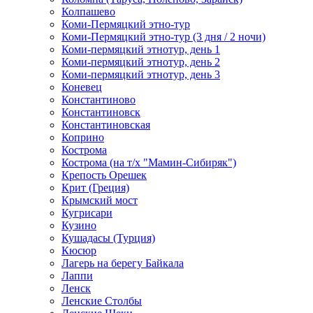
Колпашево
Коми-Пермяцкий этно-тур
Коми-Пермяцкий этно-тур (3 дня / 2 ночи)
Коми-пермяцкий этнотур, день 1
Коми-пермяцкий этнотур, день 2
Коми-пермяцкий этнотур, день 3
Коневец
Константиново
Константиновск
Константиновская
Коприно
Кострома
Кострома (на т/х "Мамин-Сибиряк")
Крепость Орешек
Крит (Греция)
Крымский мост
Кугрисари
Кузино
Кушадасы (Турция)
Кюсюр
Лагерь на берегу Байкала
Лаппи
Ленск
Ленские Столбы