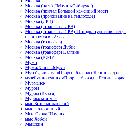
Москва
Москва (на т/х "Мамин-Сибиряк")
Москва (причал Большой каменный мост)
Москва (проживание на теплоходе)
Москва (СРВ)
Москва (стоянка на СРВ)
Москва (стоянка на СРВ). Посадка туристов всегда
начинается в 22 часа.
Москва (трансфер)
Москва (трансфер) Дубна
Москва (трансфер) Калязин
Москва (ЮРВ)
Мужи
Мужи/Ханты-Мужи
Музей-диорама «Прорыв блокады Ленинграда»
музей-заповедник «Прорыв блокады Ленинграда»
Мурманск
Муром
Муром (Выкса)
Муромский мыс
мыс Котельниковский
мыс Половинный
Мыс Скала Шаманка
мыс Хобой
Мышкин