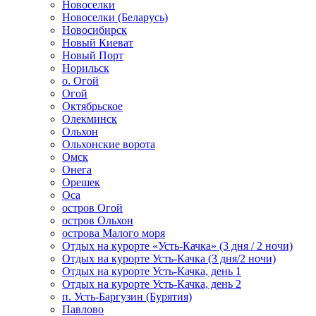
Новоселки
Новоселки (Беларусь)
Новосибирск
Новый Киеват
Новый Порт
Норильск
о. Огой
Огой
Октябрьское
Олекминск
Ольхон
Ольхонские ворота
Омск
Онега
Орешек
Оса
остров Огой
остров Ольхон
острова Малого моря
Отдых на курорте «Усть-Качка» (3 дня / 2 ночи)
Отдых на курорте Усть-Качка (3 дня/2 ночи)
Отдых на курорте Усть-Качка, день 1
Отдых на курорте Усть-Качка, день 2
п. Усть-Баргузин (Бурятия)
Павлово