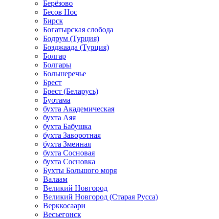
Берёзово
Бесов Нос
Бирск
Богатырская слобода
Бодрум (Турция)
Бозджаада (Турция)
Болгар
Болгары
Большеречье
Брест
Брест (Беларусь)
Буотама
бухта Академическая
бухта Аяя
бухта Бабушка
бухта Заворотная
бухта Змеиная
бухта Сосновая
бухта Сосновка
Бухты Большого моря
Валаам
Великий Новгород
Великий Новгород (Старая Русса)
Верккосаари
Весьегонск