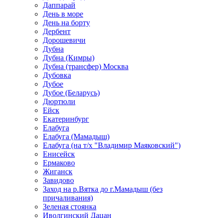
Даппарай
День в море
День на борту
Дербент
Дорошевичи
Дубна
Дубна (Кимры)
Дубна (трансфер) Москва
Дубовка
Дубое
Дубое (Беларусь)
Дюртюли
Ейск
Екатеринбург
Елабуга
Елабуга (Мамадыш)
Елабуга (на т/х "Владимир Маяковский")
Енисейск
Ермаково
Жиганск
Завидово
Заход на р.Вятка до г.Мамадыш (без
причаливания)
Зеленая стоянка
Иволгинский Дацан