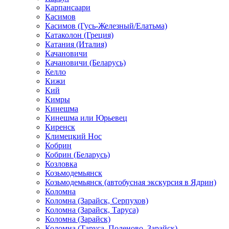
Карпансаари
Касимов
Касимов (Гусь-Железный/Елатьма)
Катаколон (Греция)
Катания (Италия)
Качановичи
Качановичи (Беларусь)
Келло
Кижи
Кий
Кимры
Кинешма
Кинешма или Юрьевец
Киренск
Климецкий Нос
Кобрин
Кобрин (Беларусь)
Козловка
Козьмодемьянск
Козьмодемьянск (автобусная экскурсия в Ядрин)
Коломна
Коломна (Зарайск, Серпухов)
Коломна (Зарайск, Таруса)
Коломна (Зарайск)
Коломна (Таруса, Поленово, Зарайск)