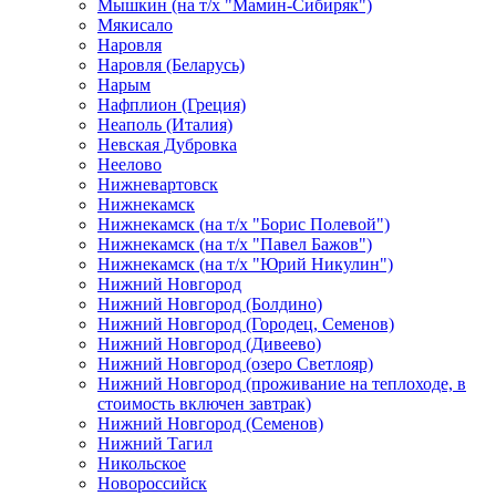
Мышкин (на т/х "Мамин-Сибиряк")
Мякисало
Наровля
Наровля (Беларусь)
Нарым
Нафплион (Греция)
Неаполь (Италия)
Невская Дубровка
Неелово
Нижневартовск
Нижнекамск
Нижнекамск (на т/х "Борис Полевой")
Нижнекамск (на т/х "Павел Бажов")
Нижнекамск (на т/х "Юрий Никулин")
Нижний Новгород
Нижний Новгород (Болдино)
Нижний Новгород (Городец, Семенов)
Нижний Новгород (Дивеево)
Нижний Новгород (озеро Светлояр)
Нижний Новгород (проживание на теплоходе, в
стоимость включен завтрак)
Нижний Новгород (Семенов)
Нижний Тагил
Никольское
Новороссийск