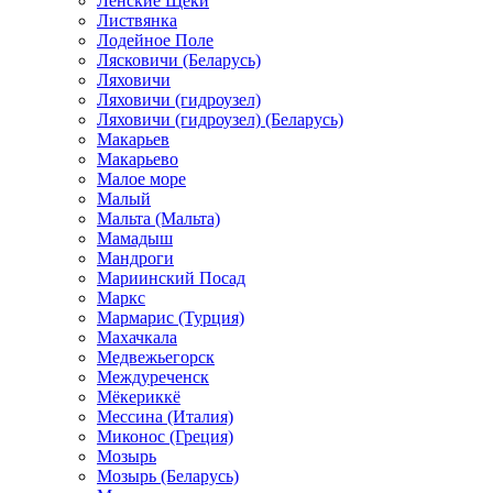
Ленские Щеки
Листвянка
Лодейное Поле
Лясковичи (Беларусь)
Ляховичи
Ляховичи (гидроузел)
Ляховичи (гидроузел) (Беларусь)
Макарьев
Макарьево
Малое море
Малый
Мальта (Мальта)
Мамадыш
Мандроги
Мариинский Посад
Маркс
Мармарис (Турция)
Махачкала
Медвежьегорск
Междуреченск
Мёкериккё
Мессина (Италия)
Миконос (Греция)
Мозырь
Мозырь (Беларусь)