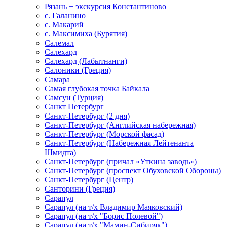
Рязань + экскурсия Константиново
с. Галанино
с. Макарий
с. Максимиха (Бурятия)
Салемал
Салехард
Салехард (Лабытнанги)
Салоники (Греция)
Самара
Самая глубокая точка Байкала
Самсун (Турция)
Санкт Петербург
Санкт-Петербург (2 дня)
Санкт-Петербург (Английская набережная)
Санкт-Петербург (Морской фасад)
Санкт-Петербург (Набережная Лейтенанта
Шмидта)
Санкт-Петербург (причал «Уткина заводь»)
Санкт-Петербург (проспект Обуховской Обороны)
Санкт-Петербург (Центр)
Санторини (Греция)
Сарапул
Сарапул (на т/х Владимир Маяковский)
Сарапул (на т/х "Борис Полевой")
Сарапул (на т/х "Мамин-Сибиряк")