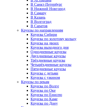
В Астрахань
В Санкт-Петербург
В Нижний Новгород
В Самару
В Казань
В Волгоград
В Саратов
Круизы по направлениям
Круизы Сибири
Круизы по золотому кольцу
Круизы на двоих
Круизы выходного дня
Однодневные круизы
Двухдневные круизы
Трёхдневные круизы
Четырёхдневные круизы
Пятидневные круизы
Круизы с детьми
Круизы с ужином
Круизы по рекам
Круизы по Волге
Круизы по Оке
Круизы по Енисею
Круизы по Каме
Круизы по Дону