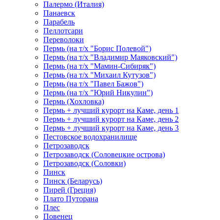
Палермо (Италия)
Панаевск
Парабель
Пеллотсари
Переволоки
Пермь (на т/х "Борис Полевой")
Пермь (на т/х "Владимир Маяковский")
Пермь (на т/х "Мамин-Сибиряк")
Пермь (на т/х "Михаил Кутузов")
Пермь (на т/х "Павел Бажов")
Пермь (на т/х "Юрий Никулин")
Пермь (Хохловка)
Пермь + лучший курорт на Каме, день 1
Пермь + лучший курорт на Каме, день 2
Пермь + лучший курорт на Каме, день 3
Пестовское водохранилище
Петрозаводск
Петрозаводск (Соловецкие острова)
Петрозаводск (Соловки)
Пинск
Пинск (Беларусь)
Пирей (Греция)
Плато Путорана
Плес
Повенец