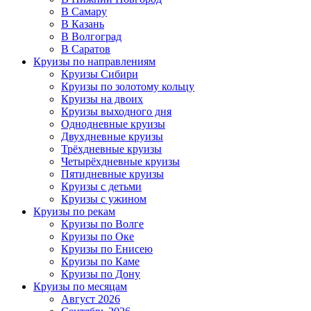
В Самару
В Казань
В Волгоград
В Саратов
Круизы по направлениям
Круизы Сибири
Круизы по золотому кольцу
Круизы на двоих
Круизы выходного дня
Однодневные круизы
Двухдневные круизы
Трёхдневные круизы
Четырёхдневные круизы
Пятидневные круизы
Круизы с детьми
Круизы с ужином
Круизы по рекам
Круизы по Волге
Круизы по Оке
Круизы по Енисею
Круизы по Каме
Круизы по Дону
Круизы по месяцам
Август 2026