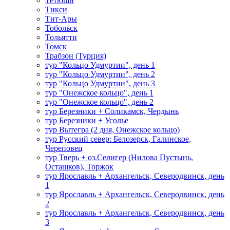
Тетюши
Тикси
Тит-Ары
Тобольск
Тольятти
Томск
Трабзон (Турция)
тур "Кольцо Удмуртии", день 1
тур "Кольцо Удмуртии", день 2
тур "Кольцо Удмуртии", день 3
тур "Онежское кольцо", день 1
тур "Онежское кольцо", день 2
тур Березники + Соликамск, Чердынь
тур Березники + Усолье
тур Вытегра (2 дня, Онежское кольцо)
тур Русский север: Белозерск, Галинское,
Череповец
тур Тверь + оз.Селигер (Нилова Пустынь,
Осташков), Торжок
тур Ярославль + Архангельск, Северодвинск, день
1
тур Ярославль + Архангельск, Северодвинск, день
2
тур Ярославль + Архангельск, Северодвинск, день
3