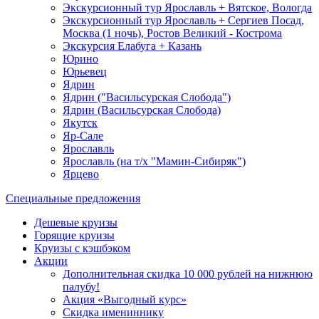
Экскурсионный тур Ярославль + Вятское, Вологда
Экскурсионный тур Ярославль + Сергиев Посад,
Москва (1 ночь), Ростов Великий - Кострома
Экскурсия Елабуга + Казань
Юрино
Юрьевец
Ядрин
Ядрин ("Васильсурская Слобода")
Ядрин (Васильсурская Слобода)
Якутск
Яр-Сале
Ярославль
Ярославль (на т/х "Мамин-Сибиряк")
Ярцево
Специальные предложения
Дешевые круизы
Горящие круизы
Круизы с кэшбэком
Акции
Дополнительная скидка 10 000 рублей на нижнюю
палубу!
Акция «Выгодный курс»
Скидка имениннику