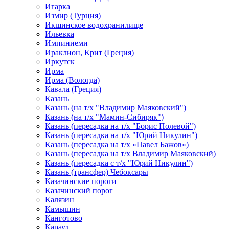
Игарка
Измир (Турция)
Икшинское водохранилище
Ильевка
Импиниеми
Ираклион, Крит (Греция)
Иркутск
Ирма
Ирма (Вологда)
Кавала (Греция)
Казань
Казань (на т/х "Владимир Маяковский")
Казань (на т/х "Мамин-Сибиряк")
Казань (пересадка на т/х "Борис Полевой")
Казань (пересадка на т/х "Юрий Никулин")
Казань (пересадка на т/х «Павел Бажов»)
Казань (пересадка на т/х Владимир Маяковский)
Казань (пересадка с т/х "Юрий Никулин")
Казань (трансфер) Чебоксары
Казачинские пороги
Казачинский порог
Калязин
Камышин
Канготово
Караул