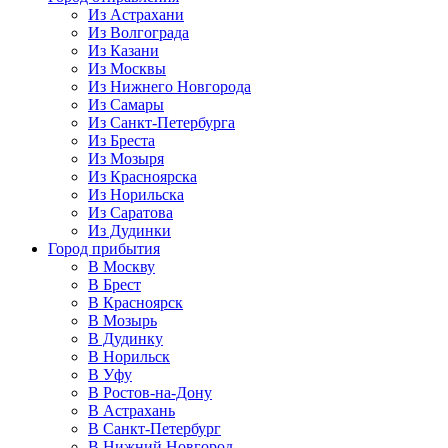
Из Астрахани
Из Волгограда
Из Казани
Из Москвы
Из Нижнего Новгорода
Из Самары
Из Санкт-Петербурга
Из Бреста
Из Мозыря
Из Красноярска
Из Норильска
Из Саратова
Из Дудинки
Город прибытия
В Москву
В Брест
В Красноярск
В Мозырь
В Дудинку
В Норильск
В Уфу
В Ростов-на-Дону
В Астрахань
В Санкт-Петербург
В Нижний Новгород