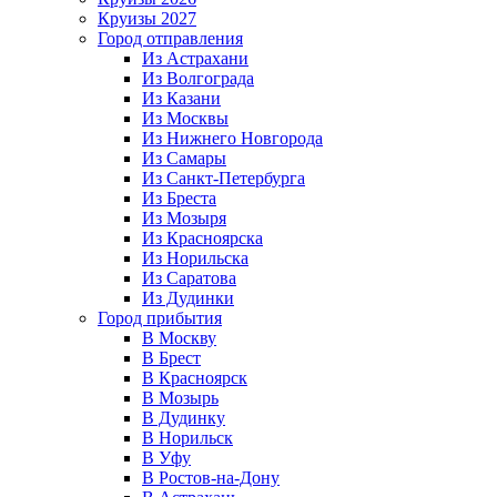
Круизы 2027
Город отправления
Из Астрахани
Из Волгограда
Из Казани
Из Москвы
Из Нижнего Новгорода
Из Самары
Из Санкт-Петербурга
Из Бреста
Из Мозыря
Из Красноярска
Из Норильска
Из Саратова
Из Дудинки
Город прибытия
В Москву
В Брест
В Красноярск
В Мозырь
В Дудинку
В Норильск
В Уфу
В Ростов-на-Дону