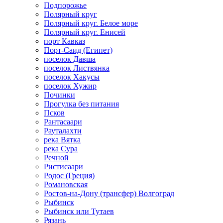
Подпорожье
Полярный круг
Полярный круг. Белое море
Полярный круг. Енисей
порт Кавказ
Порт-Саид (Египет)
поселок Давша
поселок Листвянка
поселок Хакусы
поселок Хужир
Починки
Прогулка без питания
Псков
Рантасаари
Рауталахти
река Вятка
река Сура
Речной
Ристисаари
Родос (Греция)
Романовская
Ростов-на-Дону (трансфер) Волгоград
Рыбинск
Рыбинск или Тутаев
Рязань